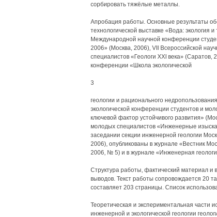
сорбировать тяжёлые металлы.
Апробация работы. Основные результаты обс
технологической выставке «Вода: экология и
Международной научной конференции студен
2006» (Москва, 2006), VII Всероссийской на
специалистов «Геологи XXI века» (Саратов, 
конференции «Школа экологической
3
геологии и рационального недропользования
экологической конференции студентов и мол
ключевой фактор устойчивого развития» (Мо
молодых специалистов «Инженерные изыскани
заседании секции инженерной геологии Моск
2006), опубликованы в журнале «Вестник Мос
2006, № 5) и в журнале «Инженерная геология
Структура работы, фактический материал и вк
выводов. Текст работы сопровождается 20 т
составляет 203 страницы. Список использов
Теоретическая и экспериментальная части 
инженерной и экологической геологии геолог