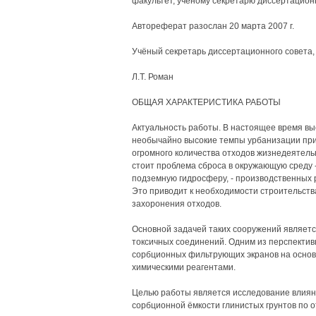
факультет, учёному секретарю диссертационн
Автореферат разослан 20 марта 2007 г.
Учёный секретарь диссертационного совета, 
Л.Т. Роман
ОБЩАЯ ХАРАКТЕРИСТИКА РАБОТЫ
Актуальность работы. В настоящее время в
необычайно высокие темпы урбанизации при
огромного количества отходов жизнедеятель
стоит проблема сброса в окружающую среду -
подземную гидросферу, - производственных р
Это приводит к необходимости строительств
захоронения отходов.
Основной задачей таких сооружений являет
токсичных соединений. Одним из перспекти
сорбционных фильтрующих экранов на основ
химическими реагентами.
Целью работы является исследование влия
сорбционной ёмкости глинистых грунтов по 