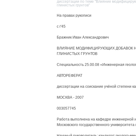
диссертации по теме "Влияние модифицирую
глинистых грунтов"
На правах рукописи
с г'45
Бражник Иван Александрович
ВЛИЯНИЕ МОДИФИЦИРУЮЩИХ ДОБАВОК Н
ГЛИНИСТЫХ ГРУНТОВ
Специальность 25.00.08 «Инженерная геолог
АВТОРЕФЕРАТ
диссертации на соискание учёной степени к
МОСКВА - 2007
003057745
Работа выполнена на кафедре инженерной и 
Московского государственного университета 
Научный руководитель: кандидат геолого-мин