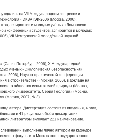
уждались на VII Международном конгрессе и
 технология» ЭКВАТЭК-2006 (Москва, 2006),
тов, аспирантов и молодых учёных «Ломоносов -
учной конференции студентов, аспирантов и молодых
2006), VII Межвузовской молодёжной научной
» (Санкт-Петербург, 2006), X Международной
одых учёных «Экологическая безопасность как
сква, 2006), Научно-практической конференции
я в строительстве» (Москва, 2006), в докладе на
овского общества испытателей природы (Москва,
ковского университета. Серия Геология» (Москва,
» (Москва, 2007, № 3).
лад автора. Диссертация состоит из введения, 4 глав,
аблицами и 41 рисунком; объём диссертации
анной литературы включает 221 наименование.
исследований выполнены лично автором на кафедре
ического факультета Московского государственного