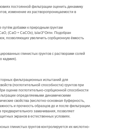
ловиях постоянной фильтрации оценить динамику
нтов, изменение их растворопроницаемости в
 путём добавки к природным грунтам
аО, (СаО + СаСОз), ЫагЗ^Огпн. Подобран
ок, позволяющих увеличить сорбционную ёмкость
ированных глинистых грунтов с растворами солей
о кадмия).
аторных фильтрационных испытаний для
ойств (поглотительной способности) грунтов при
При оценке поглотительно-сорбционной способности
фильтрации определяемыми динамическими
ческие свойства (кислотно-основная буферность,
лажность и прочность образцов до и после фильтрации.
ез предварительного замачивания, позволяет
щитных экранов в естественных условиях.
рсных глинистых грунтов контролируется их кислотно-