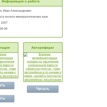
Информация о работе
к, Иван Александрович
ата геолого-минералогических наук
, 2007
00.08
тация
Автореферат
ать
Читать
ить