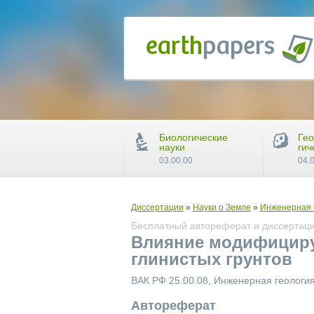
Биологические
Гео
науки
гич
03.00.00
04.
Диссертации
»
Науки о Земле
»
Инженерная г
Бесплатный автореферат и диссертаци
Влияние модифициру
глинистых грунтов
ВАК РФ 25.00.08, Инженерная геология
Автореферат