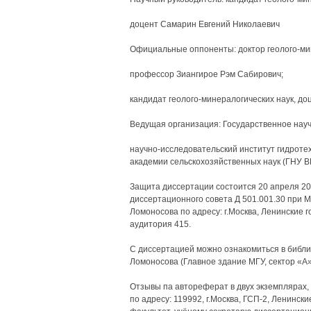
доцент Самарин Евгений Николаевич
Официальные оппоненты: доктор геолого-мин
профессор Зиангирое Рэм Сабирович;
кандидат геолого-минералогических наук, д
Ведущая организация: Государственное нау
научно-исследовательский институт гидротех
академии сельскохозяйственных наук (ГНУ 
Защита диссертации состоится 20 апреля 2007
диссертационного совета Д 501.001.30 при М
Ломоносова по адресу: г.Москва, Ленинские г
аудитория 415.
С диссертацией можно ознакомиться в библио
Ломоносова (Главное здание МГУ, сектор «А»,
Отзывы па автореферат в двух экземплярах,
по адресу: 119992, г.Москва, ГСП-2, Ленински