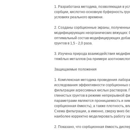
1. Разработана методика, позволяющая в ус
сорбции, кислотно-основную буферность гру
условиях реального времени.
2. Созданы сорбционные экраны, полученные
модифицирующих неорганических вяжущих: С
оптимальный состав модифицирующих добав
грунтов в 1,5 - 2,0 раза.
3. Изучена природа взаимодействия модифиц
тяжёлых металлов (на примере азотнокислог
Защищаемые положения
1. Комплексная методика проведения лабор
исследования эффективности сорбционных св
фильтрации агрессивных кислых растворов. 
глинистых грунтов в режиме непрерывной 
параметрами являются проницаемость и хими
сорбционная ёмкость), а также плотность, в
Схема фильтрации, а именно, сверху вниз б
наиболее корректно моделировать работу за
2. Показано, что сорбционная ёмкость диспе