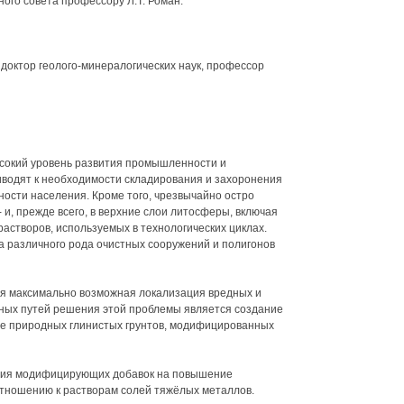
ого совета профессору Л.Т. Роман.
доктор геолого-минералогических наук, профессор
ысокий уровень развития промышленности и
водят к необходимости складирования и захоронения
ности населения. Кроме того, чрезвычайно остро
 и, прежде всего, в верхние слои литосферы, включая
астворов, используемых в технологических циклах.
а различного рода очистных сооружений и полигонов
ся максимально возможная локализация вредных и
вных путей решения этой проблемы является создание
е природных глинистых грунтов, модифицированных
ния модифицирующих добавок на повышение
отношению к растворам солей тяжёлых металлов.