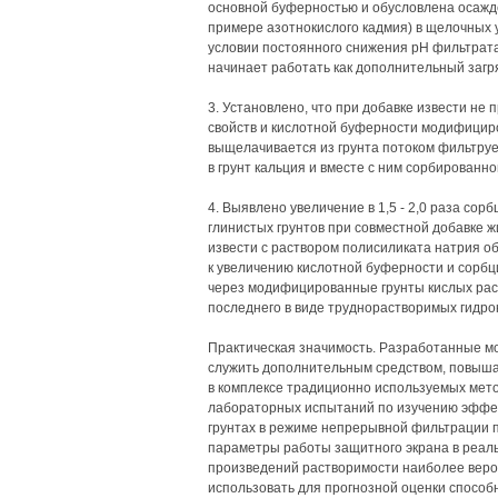
основной буферностью и обусловлена осажд
примере азотнокислого кадмия) в щелочных 
условии постоянного снижения рН фильтрата
начинает работать как дополнительный загр
3. Установлено, что при добавке извести не
свойств и кислотной буферности модифициров
выщелачивается из грунта потоком фильтруе
в грунт кальция и вместе с ним сорбированно
4. Выявлено увеличение в 1,5 - 2,0 раза с
глинистых грунтов при совместной добавке ж
извести с раствором полисиликата натрия об
к увеличению кислотной буферности и сорбц
через модифицированные грунты кислых рас
последнего в виде труднорастворимых гидрок
Практическая значимость. Разработанные м
служить дополнительным средством, повыш
в комплексе традиционно используемых мет
лабораторных испытаний по изучению эффек
грунтах в режиме непрерывной фильтрации 
параметры работы защитного экрана в реал
произведений растворимости наиболее вер
использовать для прогнозной оценки спосо