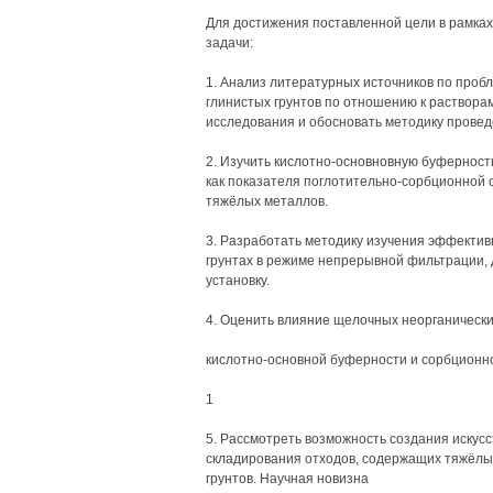
Для достижения поставленной цели в рамка
задачи:
1. Анализ литературных источников по проб
глинистых грунтов по отношению к раствора
исследования и обосновать методику провед
2. Изучить кислотно-основновную буферность
как показателя поглотительно-сорбционной 
тяжёлых металлов.
3. Разработать методику изучения эффектив
грунтах в режиме непрерывной фильтрации, 
установку.
4. Оценить влияние щелочных неорганически
кислотно-основной буферности и сорбционно
1
5. Рассмотреть возможность создания искусс
складирования отходов, содержащих тяжёлы
грунтов. Научная новизна