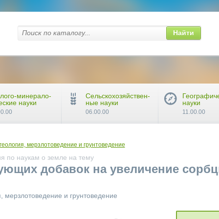
Найти
лого-минерало-
Сельскохозяйствен-
Географич
еские науки
ные науки
науки
00.00
06.00.00
11.00.00
еология, мерзлотоведение и грунтоведение
я по наукам о земле на тему
ющих добавок на увеличение сорбц
, мерзлотоведение и грунтоведение