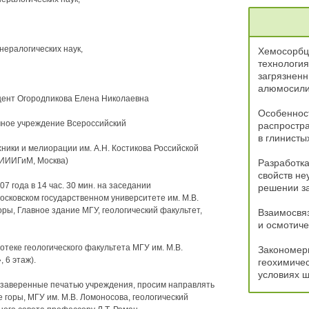
ералогических наук,
Хемосорбц
технология
загрязнен
алюмосили
оцент Огородпикова Елена Николаевна
Особеннос
чное учреждение Всероссийский
распростр
в глинисты
ники и мелиорации им. А.Н. Костикова Российской
ВИИИГиМ, Москва)
Разработка
свойств не
 года в 14 час. 30 мин. на заседании
решении за
осковском государственном университете им. М.В.
оры, Главное здание МГУ, геологический факультет,
Взаимосвя
и осмотиче
теке геологического факультета МГУ им. М.В.
Закономер
 6 этаж).
геохимичес
условиях 
 заверенные печатью учреждения, просим направлять
е горы, МГУ им. М.В. Ломоносова, геологический