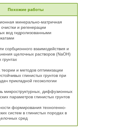
Похожие работы
ионная минерально-матричная
 очистки и регенерации
ных вод гидролизованными
катами
ти сорбционного взаимодействия и
анения щелочных растворов (NaOH)
х грунтах
 теории и методов оптимизации
устойчивых глинистых грунтов при
дач прикладной геоэкологии
зь микроструктурных, диффузионных
ских параметров глинистых грунтов
ности формирования техногенно-
ких систем в глинистых породах в
щелочных сред