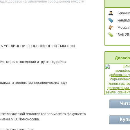
щих добавок на увеличение сорбционной ёмкости
Бражни
кандид
Москва
ВАК 25.
А УВЕЛИЧЕНИЕ СОРБЦИОННОЙ ЁМКОСТИ
Диссер
ия, мерзлотоведение и грунтоведение»
андидата геолого-минералогических наук
Чит
экологической геологии геологического факультета
Куп
имени М.В. Ломоносова.
ералогических наук,