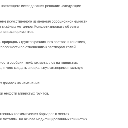
х настоящего исследования решались следующие
леме искусственного изменения сорбционной ёмкости
м тяжёлых металлов. Конкретизировать объекты
ения экспериментов.
 природных грунтов различного состава и генезиса,
способности по отношению к растворам солей
ности сорбции тяжёлых металлов на глинистых
для чего создать специальную экспериментальную
х добавок на изменение
й ёмкости глинистых грунтов.
твенных геохимических барьеров в местах
е металлы, на основе модифицированных глинистых