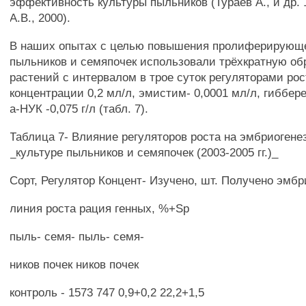
эффективность культуры пыльников (Тураев А., и др. 
A.B., 2000).
В наших опытах с целью повышения пролиферирующ
пыльников и семяпочек использовали трёхкратную об
растений с интервалом в трое суток регуляторами рос
концентрации 0,2 мл/л, эмистим- 0,0001 мл/л, гибберел
а-НУК -0,075 г/л (табл. 7).
Таблица 7- Влияние регуляторов роста на эмбриогене
_культуре пыльников и семяпочек (2003-2005 гг.)_
Сорт, Регулятор Концент- Изучено, шт. Получено эмбр
линия роста рация генных, %+Sp
пыль- семя- пыль- семя-
ников почек ников почек
контроль - 1573 747 0,9+0,2 22,2+1,5