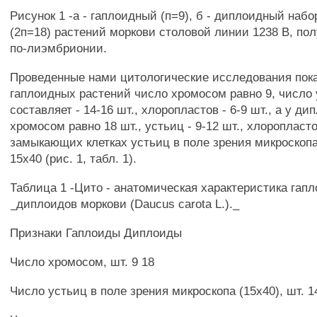
Рисунок 1 -а - гаплоидный (п=9), б - диплоидный наб
(2п=18) растений моркови столовой линии 1238 В, по
по-лиэмбрионии.
Проведенные нами цитологические исследования пока
гаплоидных растений число хромосом равно 9, число
составляет - 14-16 шт., хлоропластов - 6-9 шт., а у д
хромосом равно 18 шт., устьиц - 9-12 шт., хлоропласто
замыкающих клетках устьиц в поле зрения микроскоп
15x40 (рис. 1, табл. 1).
Таблица 1 -Цито - анатомическая характеристика гапл
_диплоидов моркови (Daucus carota L.)._
Признаки Гаплоиды Диплоиды
Число хромосом, шт. 9 18
Число устьиц в поле зрения микроскопа (15x40), шт. 1