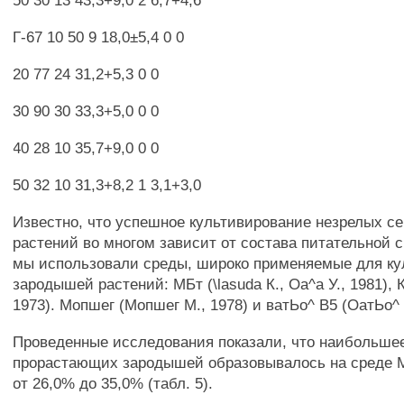
50 30 13 43,3+9,0 2 6,7+4,6
Г-67 10 50 9 18,0±5,4 0 0
20 77 24 31,2+5,3 0 0
30 90 30 33,3+5,0 0 0
40 28 10 35,7+9,0 0 0
50 32 10 31,3+8,2 1 3,1+3,0
Известно, что успешное культивирование незрелых с
растений во многом зависит от состава питательной 
мы использовали среды, широко применяемые для ку
зародышей растений: МБт (\lasuda К., Оа^а У., 1981), К
1973). Мопшег (Мопшег М., 1978) и ватЬо^ В5 (ОатЬо^ 
Проведенные исследования показали, что наибольше
прорастающих зародышей образовывалось на среде 
от 26,0% до 35,0% (табл. 5).