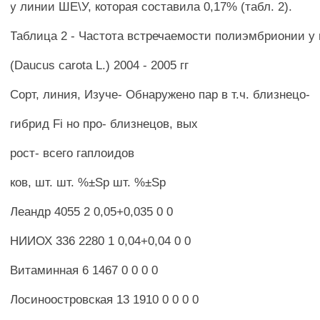
у линии ШЕ\У, которая составила 0,17% (табл. 2).
Таблица 2 - Частота встречаемости полиэмбрионии у
(Daucus carota L.) 2004 - 2005 гг
Сорт, линия, Изуче- Обнаружено пар в т.ч. близнецо-
гибрид Fi но про- близнецов, вых
рост- всего гаплоидов
ков, шт. шт. %±Sp шт. %±Sp
Леандр 4055 2 0,05+0,035 0 0
НИИОХ 336 2280 1 0,04+0,04 0 0
Витаминная 6 1467 0 0 0 0
Лосиноостровская 13 1910 0 0 0 0