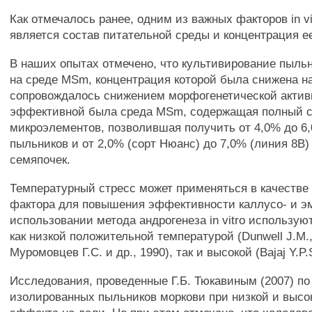
Как отмечалось ранее, одним из важных факторов in vi
является состав питательной среды и концентрация е
В наших опытах отмечено, что культивирование пыль
на среде MSm, концентрация которой была снижена н
сопровождалось снижением морфогенетической актив
эффективной была среда MSm, содержащая полный с
микроэлементов, позволившая получить от 4,0% до 6
пыльников и от 2,0% (сорт Нюанс) до 7,0% (линия 8В
семяпочек.
Температурный стресс может применяться в качеств
фактора для повышения эффективности каллусо- и э
использовании метода андрогенеза in vitro использую
как низкой положительной температурой (Dunwell J.M.,
Муромовцев Г.С. и др., 1990), так и высокой (Bajaj Y.P.S
Исследования, проведенные Г.Б. Тюкавиным (2007) п
изолированных пыльников моркови при низкой и высо