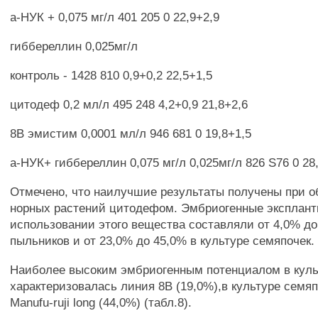
а-НУК + 0,075 мг/л 401 205 0 22,9+2,9
гиббереллин 0,025мг/л
контроль - 1428 810 0,9+0,2 22,5+1,5
цитодеф 0,2 мл/л 495 248 4,2+0,9 21,8+2,6
8В эмистим 0,0001 мл/л 946 681 0 19,8+1,5
а-НУК+ гиббереллин 0,075 мг/л 0,025мг/л 826 S76 0 28
Отмечено, что наилучшие результаты получены при о
норных растений цитодефом. Эмбриогенные эксплант
использовании этого вещества составляли от 4,0% до
пыльников и от 23,0% до 45,0% в культуре семяпочек.
Наиболее высоким эмбриогенным потенциалом в куль
характеризовалась линия 8В (19,0%),в культуре семяп
Manufu-ruji long (44,0%) (табл.8).