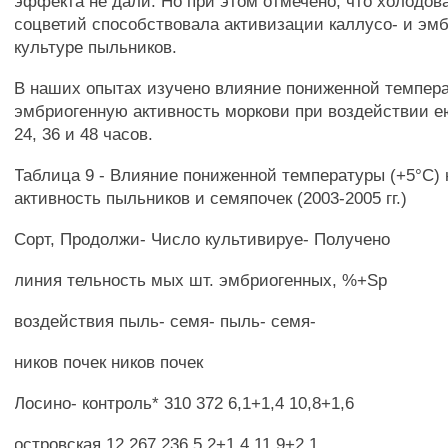
эффекта не дали. Но при этом отмечено, что холодов
соцветий способствовала активизации каллусо- и эмб
культуре пыльников.
В наших опытах изучено влияние пониженной темпера
эмбриогенную активность моркови при воздействии ею
24, 36 и 48 часов.
Таблица 9 - Влияние пониженной температуры (+5°С)
активность пыльников и семяпочек (2003-2005 гг.)
Сорт, Продолжи- Число культивируе- Получено
линия тельность мых шт. эмбриогенных, %+Sp
воздействия пыль- семя- пыль- семя-
ников почек ников почек
Лосино- контроль* 310 372 6,1+1,4 10,8+1,6
островская 12 267 236 5,2+1,4 11,9+2,1