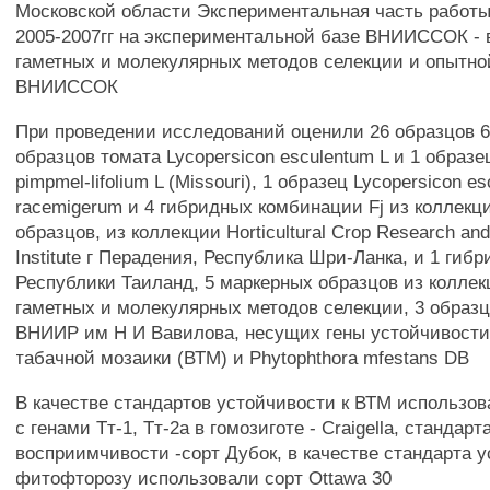
Московской области Экспериментальная часть работы
2005-2007гг на экспериментальной базе ВНИИССОК - 
гаметных и молекулярных методов селекции и опытно
ВНИИССОК
При проведении исследований оценили 26 образцов 
образцов томата Lycopersicon esculentum L и 1 образе
pimpmel-lifolium L (Missouri), 1 образец Lycopersicon e
racemigerum и 4 гибридных комбинации Fj из коллек
образцов, из коллекции Horticultural Crop Research an
Institute г Перадения, Республика Шри-Ланка, и 1 гибр
Республики Таиланд, 5 маркерных образцов из колле
гаметных и молекулярных методов селекции, 3 образц
ВНИИР им Н И Вавилова, несущих гены устойчивости
табачной мозаики (ВТМ) и Phytophthora mfestans DB
В качестве стандартов устойчивости к ВТМ использов
с генами Тт-1, Тт-2а в гомозиготе - Craigella, стандарт
восприимчивости -сорт Дубок, в качестве стандарта у
фитофторозу использовали сорт Ottawa 30