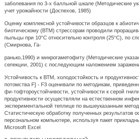
заболевания по 3-х балльной шкале (Методические ука
учет урожайности (Доспехов, 1985)
Оценку комплексной устойчивости образцов к абиотич
биотическому (ВТМ) стрессорам проводили проращив
пыльцы при 10°С относительно контроля (25°С), по с
(Смирнова, Га-
ранько,1990) и микрогаметофиту (Методические указа
селекции, 2001) с последующим наложением заражен
Устойчивость к ВТМ, холодостойкость и продуктивнос
потомства F] - F3 оценивали по методикам, приведе
фи-тофтороустойчивости, устойчивости к серой гнил
продуктивности осуществляли на естественном инфе
экспериментальной теплице по вышеуказанным мето
Статистическую обработку полученных результатов 
персональном компьютере, используя пакет прикладн
Microsoft Excel