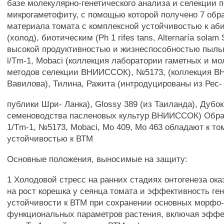
базе молекулярно-генетического анализа и селекции п
микрогаметофиту, с помощью которой получено 7 обр
материала томата с комплексной устойчивостью к аб
(холод), биотическим (Ph 1 rifes tans, Alternaría solam
высокой продуктивностью и жизнеспособностью пыльц
l/Tm-1, Mobaci (коллекция лаборатории гаметных и м
методов селекции ВНИИССОК), №5173, (коллекция В
Вавилова), Тилина, Ражита (интродуцированы из Рес-
публики Шри- Ланка), Glossy 389 (из Таиланда), Дубок
семеноводства пасленовых культур ВНИИССОК) Образ
1/Tm-1, №5173, Mobaci, Mo 409, Mo 463 обладают к то
устойчивостью к ВТМ
Основные положения, выносимые на защиту:
1 Холодовой стресс на ранних стадиях онтогенеза ок
на рост корешка у сеянца томата и эффективность ген
устойчивости к ВТМ при сохранении основных морфо-
функциональных параметров растения, включая эфф