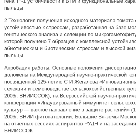
гена Тт-1 устойчивости к ВТМ и функциональные хара
пыльцы
2 Технология получения исходного материала томата 
устойчивостью к стрессам, разработанная на базе мо
генетического анализа и селекции по микрогаметофит
которой получено 7 образцов с комплексной устойчив
абиотическим и биотическим стрессам и высокой жи
пыльцы
Апробация работы. Основные положения диссертаци
доложены на Международной научно-практической ко
посвященной 125-летию С И Жегалова «Инновационны
селекции и семеноводстве сельскохозяйственных культ
2006г, ВНИИССОК), на Всероссийской научно-практич
конференции «Индуцированный иммунитет сельскохо
культур — важное направление в защите растений» (1
2006г, ВНИИ фитопатологии, Большие Вя-земы Москов
на отчетных сессиях аспирантов РУДН и на заседания
ВНИИССОК