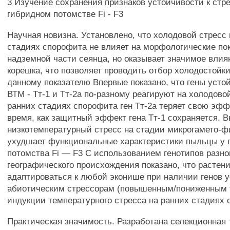
3 Изучение сохранения признаков устойчивости к стр
гибридном потомстве Fi - F3
Научная новизна. Установлено, что холодовой стресс 
стадиях спорофита не влияет на морфологические по
надземной части сеянца, но оказывает значимое влия
корешка, что позволяет проводить отбор холодостойки
данному показателю Впервые показано, что гены усто
ВТМ - Тт-1 и Тт-2а по-разному реагируют на холодово
ранних стадиях спорофита ген Тт-2а теряет свою эфф
время, как защитный эффект гена Тт-1 сохраняется. В
низкотемпературный стресс на стадии микрогамето-ф
ухудшает функциональные характеристики пыльцы у 
потомства Fi — F3 С использованием генотипов разно
географического происхождения показано, что растен
адаптироваться к любой эконише при наличии генов у
абиотическим стрессорам (повышенным/пониженным 
индукции температурного стресса на ранних стадиях 
Практическая значимость. Разработана селекционная 