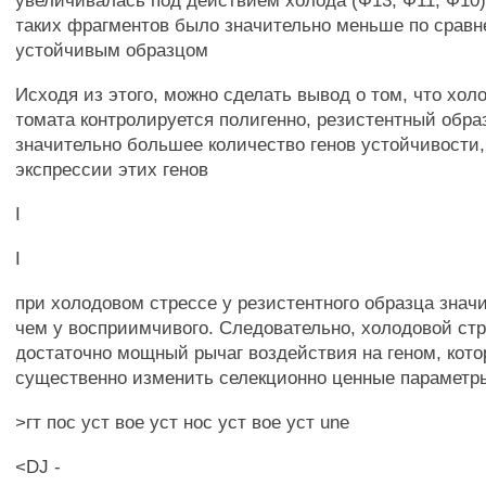
увеличивалась под действием холода (Ф13, Ф11, Ф10)
таких фрагментов было значительно меньше по сравн
устойчивым образцом
Исходя из этого, можно сделать вывод о том, что хол
томата контролируется полигенно, резистентный обра
значительно большее количество генов устойчивости,
экспрессии этих генов
I
I
при холодовом стрессе у резистентного образца знач
чем у восприимчивого. Следовательно, холодовой стр
достаточно мощный рычаг воздействия на геном, кот
существенно изменить селекционно ценные параметр
>гт пос уст вое уст нос уст вое уст une
<DJ -