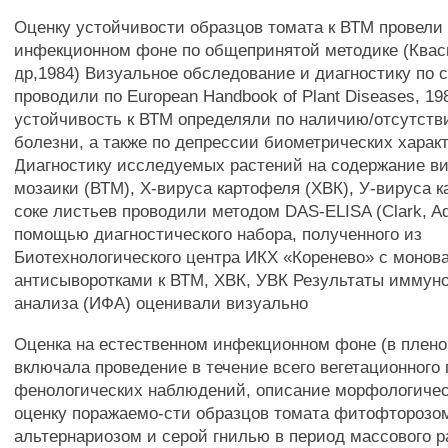
Оценку устойчивости образцов томата к ВТМ провели
инфекционном фоне по общепринятой методике (Квасн
др,1984) Визуальное обследование и диагностику по
проводили по European Handbook of Plant Diseases, 1
устойчивость к ВТМ определяли по наличию/отсутст
болезни, а также по депрессии биометрических харак
Диагностику исследуемых растений на содержание в
мозаики (ВТМ), X-вируса картофеля (ХВК), У-вируса к
соке листьев проводили методом DAS-ELISA (Clark, Ad
помощью диагностического набора, полученного из
Биотехнологического центра ИКХ «Коренево» с моно
антисыворотками к ВТМ, ХВК, УВК Результаты иммун
анализа (ИФА) оценивали визуально
Оценка на естественном инфекционном фоне (в плено
включала проведение в течение всего вегетационного
фенологических наблюдений, описание морфологичес
оценку поражаемо-сти образцов томата фитофторозо
альтернариозом и серой гнилью в период массового р