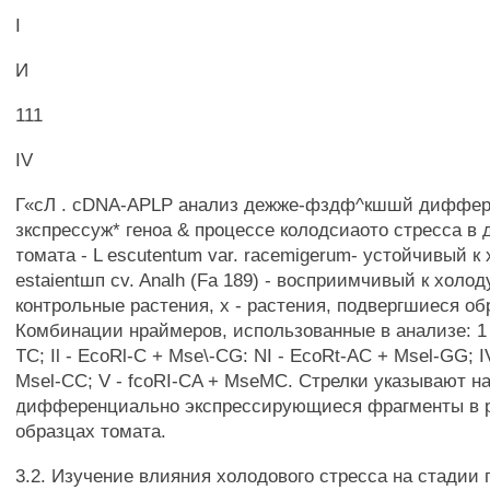
I
И
111
IV
Г«сЛ . cDNA-APLP анализ дежже-фздф^кшшй диффер
зкспрессуж* геноа & процессе колодсиаото стресса в 
томата - L escutentum var. racemigerum- устойчивый к 
estaientшп cv. Analh (Fa 189) - восприимчивый к холоду
контрольные растения, х - растения, подвергшиеся об
Комбинации нраймеров, использованные в анализе: 1 -
TC; Il - EcoRl-C + Mse\-CG: NI - EcoRt-AC + Msel-GG; I
Msel-CC; V - fcoRI-CA + MseMC. Стрелки указывают н
дифференциально экспрессирующиеся фрагменты в 
образцах томата.
3.2. Изучение влияния холодового стресса на стадии