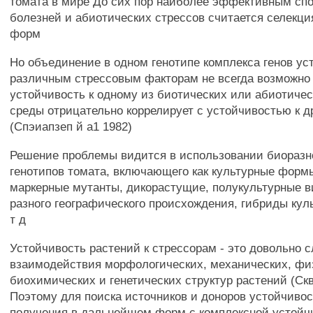
томата в мире До сих пор наиболее эффективным сп
болезней и абиотических стрессов считается селекц
форм
Но объединение в одном генотипе комплекса генов ус
различным стрессовым факторам не всегда возможно
устойчивость к одному из биотических или абиотиче
среды отрицательно коррелирует с устойчивостью к 
(Спэиапзеп й а1 1982)
Решение проблемы видится в использовании биоразн
генотипов томата, включающего как культурные формы
маркерные мутанты, дикорастущие, полукультурные в
разного географического происхождения, гибриды кул
т д
Устойчивость растений к стрессорам - это довольно
взаимодействия морфологических, механических, фи
биохимических и генетических структур растений (Скв
Поэтому для поиска источников и доноров устойчиво
получения в дальнейшем форм с комплексной устойч