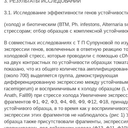
3. РЕЗУЛЬТАТЫ ИССЛЕДОВАНИЙ
3.1. Исследование эффективности генов устойчивост
(холод) и биотическим (ВТМ, Ph. infestons, Alternaria so
стрессорам; отбор образцов с комплексной устойчиво
В совместных исследованиях с Т П Супруновой по и
экспрессии генов, вовлеченных в ответную реакцию т
холодовой стресс, которые проводили с помощью cD
на двух контрастных по устойчивости образцах томата
показано, что из общего количества амплифицирован
(около 700) выделяется группа, демонстрирующая
дифференцированную экспрессию между устойчивым (
racemigerum) и восприимчивым к холоду образцом (L 
Anath, Fal89) при стрессе холода Увеличение экспре
фрагментов Ф1, Ф2, ФЗ, Ф4, Ф8, Ф9, Ф12, Ф18, прин
устойчивого образца, в то время как у восприимчивог
экспрессии этих фрагментов не наблюдалось (рис 1)
образца также присутствовали фрагменты, экспресси