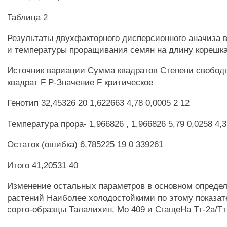
Таблица 2
Результаты двухфакторного дисперсионного аначиза 
и температуры проращивания семян на длину корешка
Источник вариации Сумма квадратов Степени свобо
квадрат F Р-Значение F критическое
Генотип 32,45326 20 1,622663 4,78 0,0005 2 12
Температура прора- 1,966826 , 1,966826 5,79 0,0258 4,
Остаток (ошибка) 6,785225 19 0 339261
Итого 41,20531 40
Изменение остальных параметров в основном определ
растений Наиболее холодостойкими по этому показат
сорто-образцы Талалихин, Мо 409 и СгащеНа Тт-2а/Тт