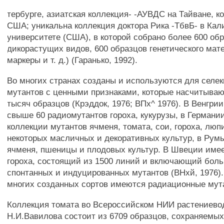
тербурге, азиатская коллекция- -АУВДС на Тайване, 
США; уникальна коллекция доктора Рика -ТбвБ- в Ка
университете (США), в которой собрано более 600 об
дикорастущих видов, 600 образцов генетического мат
маркеры и т. д.) (Гаранько, 1992).
Во многих странах созданы и используются для селе
мутантов с ценными признаками, которые насчитываю
тысяч образцов (Крэддок, 1976; ВПх^ 1976). В Венгри
свыше 60 радиомутантов гороха, кукурузы, в Германи
коллекции мутантов ячменя, томата, сои, гороха, люп
некоторых масличных и декоративных культур, в Румы
ячменя, пшеницы и плодовых культур. В Швеции имее
гороха, состоящий из 1500 линий и включающий бол
спонтанных и индуцированных мутантов (ВНхй, 1976)
многих созданных сортов имеются радиационные мут
Коллекция томата во Всероссийском НИИ растениево
Н.И.Вавилова состоит из 6709 образцов, сохраняемых