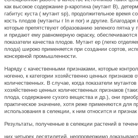
как высокое содержание р-каротина (мутант В), дете
габитус куста ( мутант sp), продолжительное время с
кость плодов (мутанты г In и nor) и другие. Благодаря г
которые препятствуют образованию зеленого пятна у 
и придают ему равномерную окраску, обеспечиваются
показатели качества плодов. Мутант ер (легко отделя
плода) широко применяется при создании сортов, ис
консервной промышленности.
Наряду с качественными признаками, которые контро
ногенно, к категории хозяйственно ценных признаков 
количественных. В случае, когда показатели мутантов
хозяйственно ценных количественных признаков (таки
плода, содержание сухого вещества и др.), они приоб
практическое значение, хотя реже применяются для п
использования в селекции, к ним относится и признак
Результаты, полученные в селекции растений в течен
них четырех десятилетий, неопровержимо доказываю