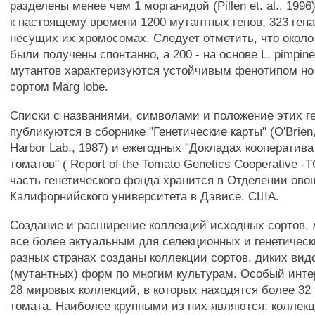
разделены менее чем 1 морганидой (Pillen et. al., 199
к настоящему времени 1200 мутантных генов, 323 ген
несущих их хромосомах. Следует отметить, что около
были получены спонтанно, а 200 - на основе L. pimpine
мутантов характеризуются устойчивым фенотипом но
сортом Магg lobe.
Списки с названиями, символами и положение этих ге
публикуются в сборнике "Генетические карты" (O'Brien,
Harbor Lab., 1987) и ежегодных "Докладах кооператива
томатов" ( Report of the Tomato Genetics Cooperative 
часть генетического фонда хранится в Отделении ово
Калифорнийского университета в Дэвисе, США.
Создание и расширение коллекций исходных сортов, 
все более актуальным для селекционных и генетическ
разных странах созданы коллекции сортов, диких вид
(мутантных) форм по многим культурам. Особый инт
28 мировых коллекций, в которых находятся более 32
томата. Наиболее крупными из них являются: коллекц