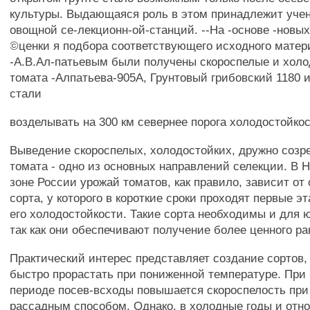
культуры. Выдающаяся роль в этом принадлежит уче
овощной се-лекционн-ой-станций. --На -основе -новых
©ценки я подбора соответствующего исходного мате
-А.В.Ал-патьевым были получены скороспелые и холо
томата -Алпатьева-905А, Грунтовый грибовский 1180 и
стали
возделывать на 300 км севернее порога холодостойкос
Выведение скороспелых, холодостойких, дружно соз
томата - одно из основных направлений селекции. В 
зоне России урожай томатов, как правило, зависит от
сорта, у которого в короткие сроки проходят первые э
его холодостойкости. Такие сорта необходимы и для 
так как они обеспечивают получение более ценного ра
Практический интерес представляет создание сортов,
быстро прорастать при пониженной температуре. При
периоде посев-всходы повышается скороспелость пр
рассадным способом. Однако, в холодные годы и отн