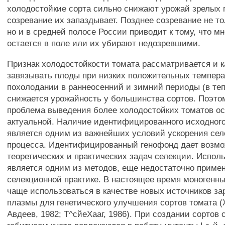
холодостойкие сорта сильно снижают урожай зрелых 
созревание их запаздывает. Позднее созревание не то
но и в средней полосе России приводит к тому, что м
остается в поле или их убирают недозревшими.
Признак холодостойкости томата рассматривается и к
завязывать плоды при низких положительных темпера
похолодании в раннеосенний и зимний периоды (в те
снижается урожайность у большинства сортов. Поэто
проблема выведения более холодостойких томатов ос
актуальной. Наличие идентифицированного исходног
является одним из важнейших условий ускорения сел
процесса. Идентифицированный генофонд дает возм
теоретических и практических задач селекции. Испол
является одним из методов, еще недостаточно приме
селекционной практике. В настоящее время моногенн
чаще использоваться в качестве новых источников з
плазмы для генетического улучшения сортов томата (
Авдеев, 1982; Т^сйеХааг, 1986). При создании сортов