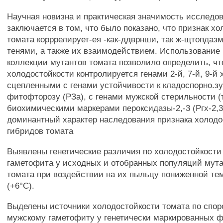
Научная новизна и практическая значимость исследо
заключается в том, что было показано, что признак х
томата корррелирует-ея -как-ддврнши, так ж-щтопда
тенями, а также их взаимодействием. Использование 
коллекции мутантов томата позволило определить, чт
холодостойкости контролируется генами 2-й, 7-й, 9-й
сцепленными с генами устойчивости к кладоспорно.зу
фитофторозу (РЗа), с генами мужской стерильности (т
биохимическими маркерами пероксидазы-2,-3 (Ргх-2,3
доминантный характер наследования признака холодо
гибридов томата
Выявлены генетические различия по холодостойкости
гаметофита у исходных и отобранных популяций мут
томата при воздействии на их пыльцу пониженной те
(+6°С).
Выделены источники холодостойкости томата по спо
мужскому гаметофиту у генетически маркированных 