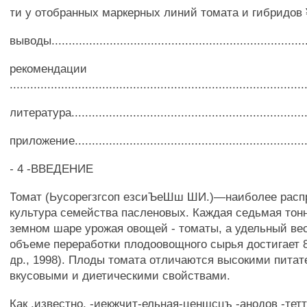
ти у отобранных маркерных линий томата и гибридов 
выводы..........................................................................
рекомендации
....................................................................................
литература...................................................................
приложение....................................................................
- 4 -ВВЕДЕНИЕ
Томат (Ьусорегзгсоп езсиЪеШш ШИ.)—наиболее расп
культура семейства пасленовых. Каждая седьмая тонн
земном шаре урожая овощей - томаты, а удельный ве
объеме переработки плодоовощного сырья достигает 
др., 1998). Плоды томата отличаются высокими пита
вкусовыми и диетическими свойствами.
Как .известно, -иекжчит-ельная-ценшсцъ -анодов -тетт