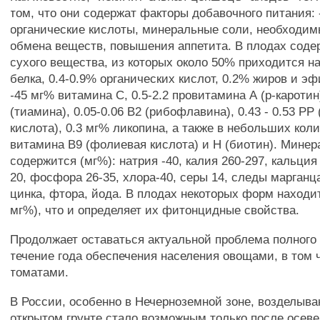
том, что они содержат факторы добавочного питания:
органические кислоты, минеральные соли, необходим
обмена веществ, повышения аппетита. В плодах соде
сухого вещества, из которых около 50% приходится на
белка, 0.4-0.9% органических кислот, 0.2% жиров и э
-45 мг% витамина С, 0.5-2.2 провитамина А (р-каротин)
(тиамина), 0.05-0.06 В2 (рибофлавина), 0.43 - 0.53 РР
кислота), 0.3 мг% ликопина, а также в небольших кол
витамина В9 (фолиевая кислота) и Н (биотин). Мине
содержится (мг%): натрия -40, калия 260-297, кальция 
20, фосфора 26-35, хлора-40, серы 14, следы марганц
цинка, фтора, йода. В плодах некоторых форм находит
мг%), что и определяет их фитонцидные свойства.
Продолжает оставаться актуальной проблема полного 
течение года обеспечения населения овощами, в том 
томатами.
В России, особенно в Нечерноземной зоне, возделыва
открытом грунте стало возможным только после осеве