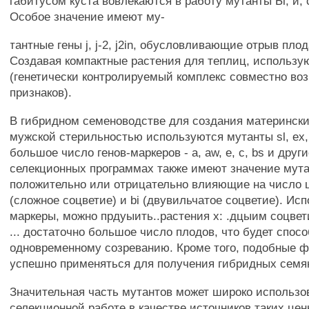
габитусом куста вовлекаются в работу мутанты Ьг, й, 
Особое значение имеют му-
тантные гены j, j-2, j2in, обусловливающие отрыв пло
Создавая компактные растения для теплиц, использую
(генетически контролируемый комплекс совместно в
признаков).
В гибридном семеноводстве для создания матерински
мужской стерильностью используются мутанты sl, ex, 
большое число генов-маркеров - a, aw, е, с, bs и други
селекционных программах также имеют значение мута
положительно или отрицательно влияющие на число ц
(сложное соцветие) и bi (двувильчатое соцветие). Ис
маркеры, можно прдуыить..растения х: .дцыим соцве
... достаточно большое число плодов, что будет спос
одновременному созреванию. Кроме того, подобные 
успешно применяться для получения гибридных семя
Значительная часть мутантов может широко использо
селекционной работе в качестве источников таких цен