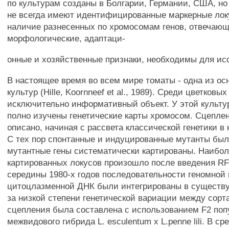
по культурам созданы в Болгарии, Германии, США, но 
не всегда имеют идентифицированные маркерные лок
наличие разнесенных по хромосомам генов, отвечающ
морфологические, адаптаци-
онные и хозяйственные признаки, необходимы для ис
В настоящее время во всем мире томаты - одна из о
культур (Hille, Koornneef et al., 1989). Среди цветковы
исключительно информативный объект. У этой культ
полно изучены генетические карты хромосом. Сцеплен
описано, начиная с рассвета классической генетики в 
С тех пор спонтанные и индуцированные мутанты был
мутантные гены систематически картированы. Наибо
картированных локусов произошло после введения RF
середины 1980-х годов последовательности геномной 
цитоцлазменной ДНК были интегрированы в существу
за низкой степени генетической вариации между сорт
сцепления была составлена с использованием F2 поп
межвидового гибрида L. esculentum х L.penne lili. В с