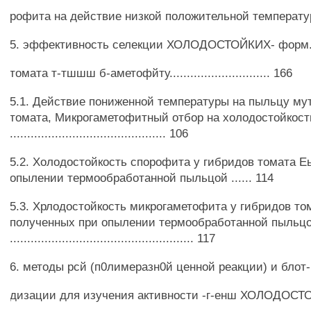
рофита на действие низкой положительной температуры
5. эффективность селекции ХОЛОДОСТОЙКИХ- форм.
томата т-тшшш б-аметофйту............................. 166
5.1. Действие пониженной температуры на пыльцу му
томата, Микрогаметофитный отбор на холодостойкост
............................................. 106
5.2. Холодостойкость спорофита у гибридов томата Е
опылении термообработанной пыльцой ...... 114
5.3. Хрлодостойкость микрогаметофита у гибридов то
полученных при опылении термообработанной пыльц
..................................................... 117
6. методы рсй (п0лимеразн0й ценной реакции) и блот-
дизации для изучения активности -г-енш ХОЛОДОСТ