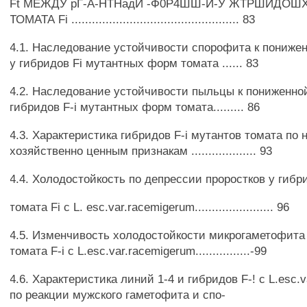
Ft МЕЖДУ рГ-А-НТНадИ -Ф0Р4ШШ-Й-У ЖТРШЙДОШ
ТОМАТА Fi ................................................. 83
4.1. Наследование устойчивости спорофита к пониже
у гибридов Fi мутантных форм томата ...... 83
4.2. Наследование устойчивости пыльцы к пониженно
гибридов F-i мутантных форм томата......... 86
4.3. Характеристика гибридов F-i мутантов томата по
хозяйственно ценным признакам ................... 93
4.4. Холодостойкость по депрессии проростков у гибр
томата Fi с L. esc.var.racemigerum....................... 96
4.5. Изменчивость холодостойкости микрогаметофита
томата F-i с L.esc.var.racemigerum................-99
4.6. Характеристика линий 1-4 и гибридов F-! с L.esc.
по реакции мужского гаметофита и спо-