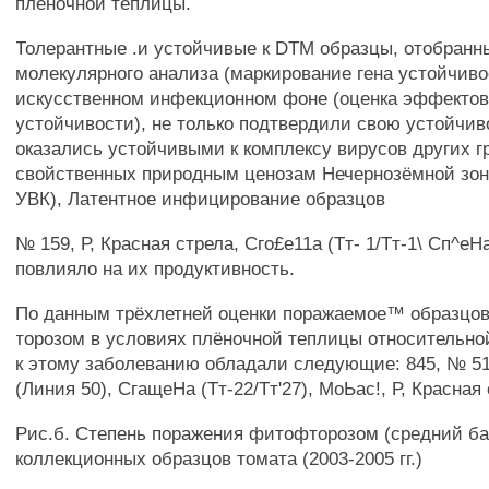
плёночной теплицы.
Толерантные .и устойчивые к DTM образцы, отобран
молекулярного анализа (маркирование гена устойчиво
искусственном инфекционном фоне (оценка эффектов
устойчивости), не только подтвердили свою устойчиво
оказались устойчивыми к комплексу вирусов других г
свойственных природным ценозам Нечернозёмной зон
УВК), Латентное инфицирование образцов
№ 159, Р, Красная стрела, Сго£е11а (Тт- 1/Тт-1\ Сп^еНа
повлияло на их продуктивность.
По данным трёхлетней оценки поражаемое™ образцо
торозом в условиях плёночной теплицы относительно
к этому заболеванию обладали следующие: 845, № 5
(Линия 50), СгащеНа (Тт-22/Тт'27), МоЬас!, Р, Красная 
Рис.б. Степень поражения фитофторозом (средний ба
коллекционных образцов томата (2003-2005 гг.)