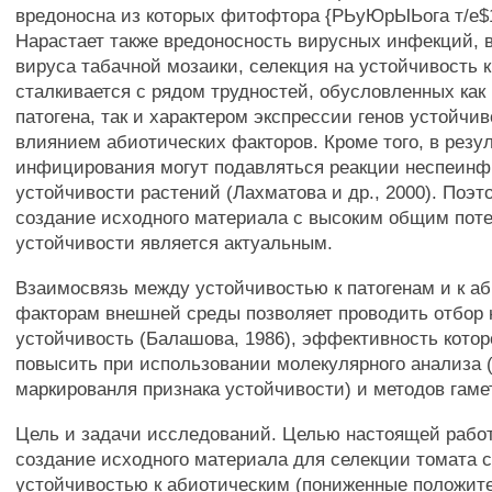
вредоносна из которых фитофтора {РЬуЮрЫЬога т/е$1
Нарастает также вредоносность вирусных инфекций, 
вируса табачной мозаики, селекция на устойчивость к
сталкивается с рядом трудностей, обусловленных ка
патогена, так и характером экспрессии генов устойчи
влиянием абиотических факторов. Кроме того, в резу
инфицирования могут подавляться реакции неспеинф
устойчивости растений (Лахматова и др., 2000). Поэт
создание исходного материала с высоким общим пот
устойчивости является актуальным.
Взаимосвязь между устойчивостью к патогенам и к а
факторам внешней среды позволяет проводить отбор 
устойчивость (Балашова, 1986), эффективность котор
повысить при использовании молекулярного анализа 
маркированля признака устойчивости) и методов гаме
Цель и задачи исследований. Целью настоящей рабо
создание исходного материала для селекции томата 
устойчивостью к абиотическим (пониженные положит