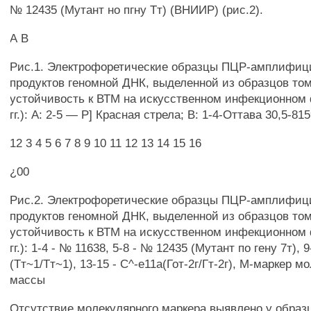
№ 12435 (Мутант но пгну Тт) (ВНИИР) (рис.2).
А В
Рис.1. Электрофоретические образцы ПЦР-амплифиц
продуктов геномной ДНК, выделенной из образцов то
устойчивость к ВТМ на искусственном инфекционном 
гг.): А: 2-5 — Р] Красная стрела; В: 1-4-Оттава 30,5-815
12 3 4 5 6 7 8 9 10 11 12 13 14 15 16
¿00
Рис.2. Электрофоретические образцы ПЦР-амплифиц
продуктов геномной ДНК, выделенной из образцов то
устойчивость к ВТМ на искусственном инфекционном 
гг.): 1-4 - № 11638, 5-8 - № 12435 (Мутант по гену 7т),
(Тт~1/Тт~1), 13-15 - С^-е11а(Гот-2г/Гт-2г), М-маркер 
массы
Отсутствие молекулярного маркера выявлено у образ