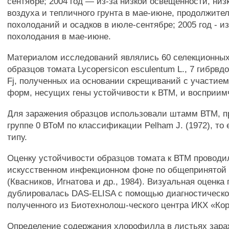
сентябре; 2004 год — из-за низкой освещенности, ни
воздуха и тепличного грунта в мае-июне, продолжите
похолоданий и осадков в июле-сентябре; 2005 год - и
похолодания в мае-июне.
Материалом исследований являлись 60 селекционных
образцов томата Lycopersicon esculentum L., 7 гибрвдо
Fj, полученных иа основании скрещиваний с участие
форм, несущих гены устойчивости к ВТМ, и восприи
Для заражения образцов использовали штамм ВТМ, 
группе 0 ВТоМ по классификации Pelham J. (1972), то 
типу.
Оценку устойчивости образцов томата к ВТМ проводи
искусственном инфекционном фоне по общепринятой
(Квасников, Игнатова и др., 1984). Визуальная оценк
дублировалась DAS-ELISA с помощью диагностическо
полученного из Биотехнолош-ческого центра ИКХ «Кор
Определение содержания хлорофилла в листьях зара