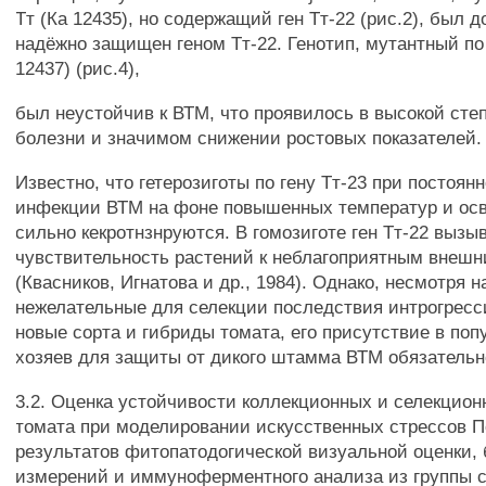
Тт (Ка 12435), но содержащий ген Тт-22 (рис.2), был 
надёжно защищен геном Тт-22. Генотип, мутантный по
12437) (рис.4),
был неустойчив к ВТМ, что проявилось в высокой сте
болезни и значимом снижении ростовых показателей.
Известно, что гетерозиготы по гену Тт-23 при постоян
инфекции ВТМ на фоне повышенных температур и ос
сильно кекротнзнруются. В гомозиготе ген Тт-22 выз
чувствительность растений к неблагоприятным внеш
(Квасников, Игнатова и др., 1984). Однако, несмотря 
нежелательные для селекции последствия интрогресси
новые сорта и гибриды томата, его присутствие в по
хозяев для защиты от дикого штамма ВТМ обязательн
3.2. Оценка устойчивости коллекционных и селекцио
томата при моделировании искусственных стрессов П
результатов фитопатодогической визуальной оценки,
измерений и иммуноферментного анализа из группы 