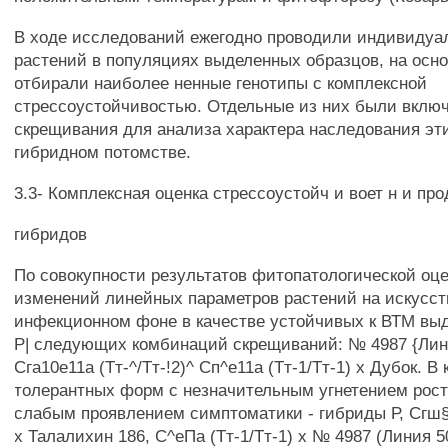
В ходе исследований ежегодно проводили индивидуа
растений в популяциях выделенных образцов, на осн
отбирали наиболее ненные генотипы с комплексной
стрессоустойчивостью. Отдельные из них были вклю
скрещивания для анализа характера наследования эти
гибридном потомстве.
3.3- Комплексная оценка стрессоустойч и воет н и пр
гибридов
По совокупности результатов фитопатологической оце
изменений линейных параметров растений на искусс
инфекционном фоне в качестве устойчивых к ВТМ вы
Р| следующих комбинаций скрещиваний: № 4987 {Лин
Сга10е11а (Тт-^/Тт-!2)^ Сп^е11а (Тт-1/Тт-1) х Дубок. В
толерантных форм с незначительным угнетением рост
слабым проявлением симптоматики - гибриды Р, Сгш§е
х Талалихин 186, С^еПа (Тт-1/Тт-1) х № 4987 (Линия 5