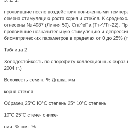
3, 2. 1.
проявившие после воздействия пониженными темпер
семена стимуляцию роста корня и стебля. К среднех
отнесены № 4987 (Линия 50), Сга'^еПа (Тт-^/Тт-22), П
проявившие незначительную стимуляцию и депресс
биометрических параметров в пределах от 0 до 25% (т
Таблица 2
Холодостойкость по спорофиту коллекционных образц
2004 гг.)
Всхожесть семян, % Дгшка, мм
корня стебля
Образец 25°С Ю°С степень 25^ 10°С степень
10"С 25"С стече- сниже-
ния, % ния, %