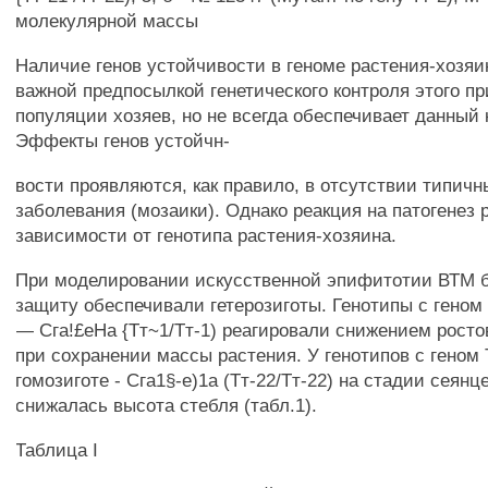
молекулярной массы
Наличие генов устойчивости в геноме растения-хозяи
важной предпосылкой генетического контроля этого пр
популяции хозяев, но не всегда обеспечивает данный 
Эффекты генов устойчн-
вости проявляются, как правило, в отсутствии типич
заболевания (мозаики). Однако реакция на патогенез 
зависимости от генотипа растения-хозяина.
При моделировании искусственной эпифитотии ВТМ 
защиту обеспечивали гетерозиготы. Генотипы с геном 
— Сга!£еНа {Тт~1/Тт-1) реагировали снижением росто
при сохранении массы растения. У генотипов с геном 
гомозиготе - Сга1§-е)1а (Тт-22/Тт-22) на стадии сеян
снижалась высота стебля (табл.1).
Таблица I