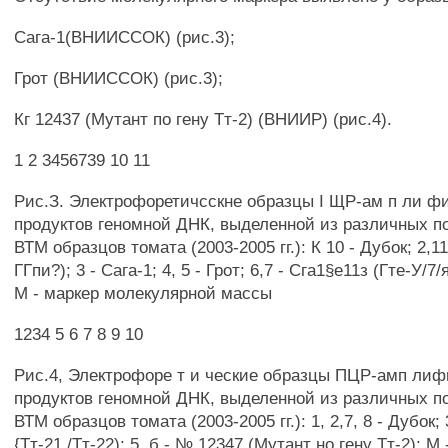
Сага-1(ВНИИССОК) (рис.3);
Грот (ВНИИССОК) (рис.3);
Кг 12437 (Мутант по гену Тт-2) (ВНИИР) (рис.4).
1 2 3456739 10 11
Рис.З. Электрофоретичсскне образцы I ЩР-ам п ли 
продуктов геномной ДНК, выделенной из различных по
ВТМ образцов томата (2003-2005 гг.): К 10 - Дубок; 2,1
ГГпи?); 3 - Сага-1; 4, 5 - Грот; 6,7 - Сга1§е11з (Гте-У/7/я
М - маркер молекулярной массы
1234 5 6 7 8 9 10
Рис.4, Электрофоре т и ческие образцы ПЦР-амп ли
продуктов геномной ДНК, выделенной из различных по
ВТМ образцов томата (2003-2005 гг.): 1, 2,7, 8 - Дубок; 
{Тт-21 /Тт-22); 5, б - № 12347 (Мутант но гену Тт-2); М