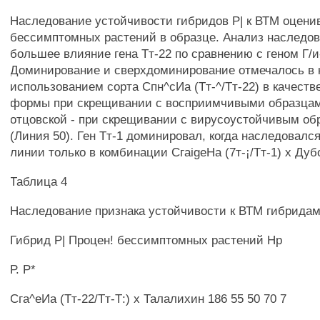
Наследование устойчивости гибридов Р| к ВТМ оцени
бессимптомных растений в образце. Анализ наследо
большее влияние гена Тт-22 по сравнению с геном Г/и-
Доминирование и сверхдоминирование отмечалось в 
использованием сорта Спн^сИа (Тт-^/Тт-22) в качеств
формы при скрещивании с восприимчивыми образцам
отцовской - при скрещивании с вирусоустойчивым о
(Линия 50). Ген Тт-1 доминировал, когда наследовалс
линии только в комбинации CгaigeHa (7т-¡/Тт-1) х Дубо
Таблица 4
Наследование признака устойчивости к ВТМ гибридами
Гибрид Р| Процен! бессимптомных растений Нр
Р. Р*
Сга^еИа (Тт-22/Тт-Т:) х Талалихин 186 55 50 70 7