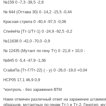
№159 0 -7,3 -38,5 -2,8
№ 644 (Оттава 30) 0 -14,2 -15,5 -0,44
Красная стрела 0 -40,4 -97,5 -0,06
СпиёеНа [Тт-1/Тт-1) 0 -24,9 -92,5 -0,2
№11638 0 -42,0 -70,0 -0,9
№ 12435 (Мутант по гену Тт) 0 -21,8 + 10,0 -
№845 0 -5,4 -47,9 -1,36
Сга&еПа {Тт-Г/Тт-22) ( - у) 0 -26,0 -19,0 +0,04
НСР05 17,1 46,9 0,9
*контроль - без заражения ВТМ
Нами отмечен различный ответ на заражение штаммо
образцов, мутантных по генам Тт-} и Тт-2, Генотип, м