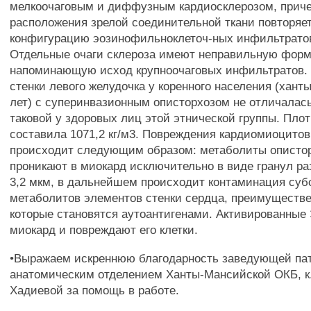
мелкоочаговым и диффузным кардиосклерозом, приче
расположения зрелой соединительной ткани повторяе
конфигурацию эозинофильноклеточ-ных инфильтратов 
Отдельные очаги склероза имеют неправильную форм
напоминающую исход крупноочаговых инфильтратов.
стенки левого желудочка у коренного населения (ханты
лет) с суперинвазионным описторхозом не отличалась
таковой у здоровых лиц этой этнической группы. Плот
составила 1071,2 кг/м3. Повреждения кардиомиоцито
происходит следующим образом: метаболиты описто
проникают в миокард исключительно в виде гранул р
3,2 мкм, в дальнейшем происходит контаминация суб
метаболитов элементов стенки сердца, преимуществе
которые становятся аутоантигенами. Активированные
миокард и повреждают его клетки.
•Выражаем искреннюю благодарность заведующей пат
анатомическим отделением Ханты-Мансийской ОКБ, к.
Хадиевой за помощь в работе.