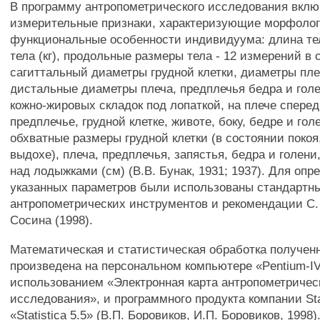
В программу антропометрического исследования вкл
измерительные признаки, характеризующие морфолог
функциональные особенности индивидуума: длина тел
тела (кг), продольные размеры тела - 12 измерений в 
сагиттальный диаметры грудной клетки, диаметры плеч
дистальные диаметры плеча, предплечья бедра и гол
кожно-жировых складок под лопаткой, на плече сперед
предплечье, грудной клетке, животе, боку, бедре и гол
обхватные размеры грудной клетки (в состоянии покоя
выдохе), плеча, предплечья, запястья, бедра и голени
над лодыжками (см) (В.В. Бунак, 1931; 1937). Для опр
указанных параметров были использованы стандартн
антропометрических инструментов и рекомендации С. 
Сосина (1998).
Математическая и статистическая обработка получе
произведена на персональном компьютере «Pentium-IV
использованием «Электронная карта антропометричес
исследования», и программного продукта компании Sta
«Statistica 5.5» (В.П. Боровиков, И.П. Боровиков, 1998