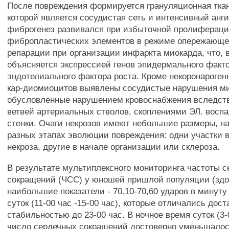
После повреждения формируется грануляционная тка
которой является сосудистая сеть и интенсивный анги
фиброгенез развивался при избыточной пролиферац
фибропластических элементов в режиме опережающе
репарации при организации инфаркта миокарда, что, 
объясняется экспрессией генов эпидермального факто
эндотелиального фактора роста. Кроме некоронароге
кар-диомиоцитов выявлены сосудистые нарушения ми
обусловленные нарушением кровоснабжения вследст
ветвей артериальных стволов, скоплениями ЭЛ. восп
стенки. Очаги некрозов имеют небольшие размеры, н
разных этапах эволюции повреждения: одни участки 
некроза, другие в начале организации или склероза.
В результате мультиплексного мониторинга частоты 
сокращений (ЧСС) у юношей пришлой популяции (зд
наибольшие показатели - 70.10-70,60 ударов в минуту
суток (11-00 час -15-00 час), которые отличались дос
стабильностью до 23-00 час. В ночное время суток (3-0
число сердечных сокращений достоверно уменьшалось