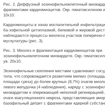
Рис. 2. Диффузный эозинофильноклеточный миокард
фрагментами кардиомиоцитов. Окр. гематоксилином и
10x10.
Кардиомиоциты в зонах воспалительной инфильтрац
ба-зофильной цитоплазмой, белковой и жировой дис
наблюдаются процессы миолиза участков поперечно-
мускулатуры (рис. 3).
Рис. 3. Миолиз и фрагментация кардиомиоцитов при
эозинофильноклеточном миокардите. Окр. гематоксил
ув. 20x10.
Эозинофильные скопления местами сдавливают сосу
типа, что сопровождается развитием мелких (площадь
площади среза) до более крупных (8,7%) очагов миол
левого желудочка (4 наблюдения), наряду с эозиноф
миокардитом и опережающей неполной регенерацией,
очаги коагуляционного некроза, представляющие ам
базофильный детрит с фрагментами ядерной субста