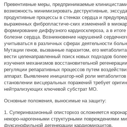
Превентивные меры, предпринимаемые клиницистами
возможность минимизировать деструктивные, экссуда
продуктивные процессы в стенках сердца и предупре
выраженных фибропластиче-ских изменений в миокард
формирование диффузного кардиосклероза, а в итоге
болезни сердца. Возникновение нарушений сердечног
учитываться в различных сферах деятельности больн
Мутации генов, вызванные паразитом, его метаболит
вести целенаправленный поиск новых подходов более
изучения механизмов восстановительной регенерации
регуляции репаративных процессов путем воздействи
аппарат. Выявление инициатор-ной роли метаболитов
становлении висцеральных поражений требует оригин
нейтрализующих ключевой субстрат МО.
Основные положения, выносимые на защиту:
1. Суперинвазионный описторхоз осложняется корона
некоро-нарогенными структурными повреждениями ми
фуксинофильной дегенерации кардиомиоцитов,