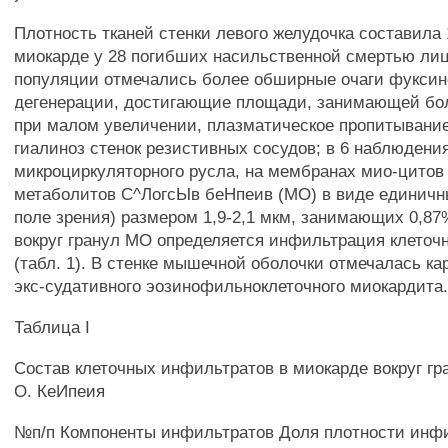
Плотность тканей стенки левого желудочка составила 1
миокарде у 28 погибших насильственной смертью ли
популяции отмечались более обширные очаги фукси
дегенерации, достигающие площади, занимающей бол
при малом увеличении, плазматическое пропитывание
гиалиноз стенок резистивных сосудов; в 6 наблюдения
микроциркуляторного русла, на мембранах мио-цитов
метаболитов С^ЛогсЫв беНпеив (МО) в виде единичны
поле зрения) размером 1,9-2,1 мкм, занимающих 0,87
вокруг гранул МО определяется инфильтрация клеточ
(табл. 1). В стенке мышечной оболочки отмечалась ка
экс-судативного эозинофильноклеточного миокардита
Таблица I
Состав клеточных инфильтратов в миокарде вокруг гр
О. КеИпеия
№п/п Компоненты инфильтратов Доля плотности инфи