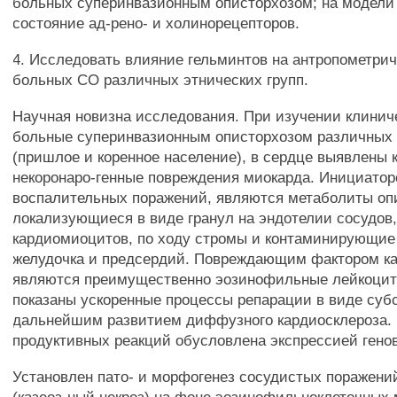
больных суперинвазионным описторхозом; на модели
состояние ад-рено- и холинорецепторов.
4. Исследовать влияние гельминтов на антропометрич
больных СО различных этнических групп.
Научная новизна исследования. При изучении клинич
больные суперинвазионным описторхозом различных 
(пришлое и коренное население), в сердце выявлены 
некоронаро-генные повреждения миокарда. Инициатор
воспалительных поражений, являются метаболиты оп
локализующиеся в виде гранул на эндотелии сосудов
кардиомиоцитов, по ходу стромы и контаминирующие
желудочка и предсердий. Повреждающим фактором к
являются преимущественно эозинофильные лейкоцит
показаны ускоренные процессы репарации в виде суб
дальнейшим развитием диффузного кардиосклероза.
продуктивных реакций обусловлена экспрессией гено
Установлен пато- и морфогенез сосудистых поражени