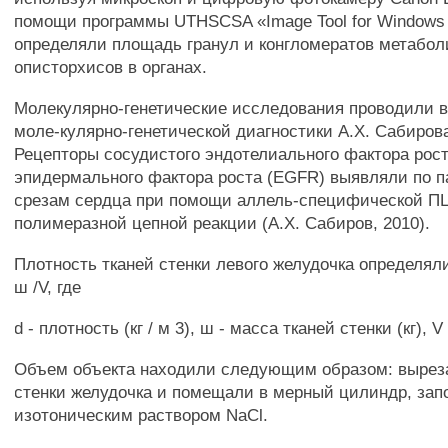
помощи программы UTHSCSA «Image Tool for Windows 
определяли площадь гранул и конгломератов метабол
описторхисов в органах.
Молекулярно-генетические исследования проводили 
моле-кулярно-генетической диагностики А.Х. Сабирова
Рецепторы сосудистого эндотелиального фактора рос
эпидермального фактора роста (EGFR) выявляли по
срезам сердца при помощи аллель-специфической П
полимеразной цепной реакции (А.Х. Сабиров, 2010).
Плотность тканей стенки левого желудочка определял
ш /V, где
d - плотность (кг / м 3), ш - масса тканей стенки (кг), V
Объем объекта находили следующим образом: выреза
стенки желудочка и помещали в мерный цилиндр, за
изотоническим раствором NaCl.