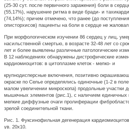
(25-30 сут. после первичного заражения) боли в сердц
(55,17%), нарушение ритма в виде бради- и тахикарди
(74,14%); причем отмечено, что ранее (до поступлени
описторхисов) пациенты на боли в сердце не жаловал
При морфологическом изучении 86 сердец у лиц, ум
насильственной смертью, в возрасте 32-48 лет со сро
лет и более выявлены различные патологические изм
В 12 наблюдениях обнаружены дистрофические изме
кардиомиоцитов: в цитоплазме клеток - мелко- и
крупнодисперсные включения, позитивно окрашивающ
окраске по Селье определялись одиночные (1-2 в поле
малом увеличении микроскопа) продольные участки 
мышечных элементов (рис.1), с наличием единичных
мелкие диффузные очаги пролиферации фибробластов
зрелой соединительной ткани.
Рис. 1. Фуксинофильная дегенерация кардиомиоцитов.
ув. 20x10.