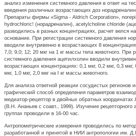
анализ изменения системного давления в ответ на т
введения различных возрастающих доз норадреналина
Препараты фирмы «Sigma - Aldrich Corporation», norepi
hydrochloric! (норадреналин), acetylcholine chloride (а
разводились в разных концентрациях, расчет велся на
основание. При регистрации системного давления но
вводили внутривенно в возрастающих 8 концентрациях: 
7,0; 9,0; 12; 20 мкг на 1 кг массы тела животного. При
системного давления ацетилхолин вводили внутривен
возрастающих концентрациях: 0,1 мкг, 0,2 мкг, 0,3 мкг, 0,
мкг, 1,0 мкг, 2,0 мкг на I кг массы животного.
Для анализа ответной реакции сосудистых регионов 
графический способ определения параметров взаимо
медиатор-рецептор в двойных обратных координатах 
(В.Н. Ананьев с соавт., 1999). Изучение рецепторного 
группах проводили в 16-00 час.
Антропометрические измерения проводились по метод
разработанной и принятой в НИИ антропологии им. Д.