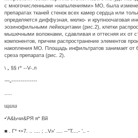
с многочисленными «напылениями» МО, была изменен
препаратах тканей стенок всех камер сердца или толь
определяется диффузная, мелко- и крупноочаговая и
эозинофильными лейкоцитами (рис.2), клетки распро
мышечными волокнами, сдавливая и оттесняя их от 
компонентов, причем распространение элементов про
накопления МО. Площадь инфильтратов занимает от 
среза препарата (рис. 2).
\ „ §§ г* --V-.л
—„--------------
.....
щшш
•'А&Ьчи&РЯ я* Вй
■ . Г* •>7. .. .... ; ..V»' .... --"Т....- '.. -