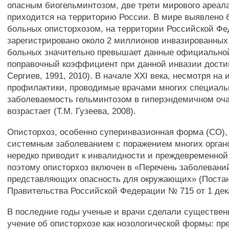
опасным биогельминтозом, две трети мирового ареала
приходится на территорию России. В мире выявлено 
больных описторхозом, на территории Российской Ф
зарегистрировано около 2 миллионов инвазированных
больных значительно превышает данные официальной 
поправочный коэффициент при данной инвазии достиг
Сергиев, 1991, 2010). В начале XXI века, несмотря н
профилактики, проводимые врачами многих специаль
заболеваемость гельминтозом в гиперэндемичном оча
возрастает (Т.М. Гузеева, 2008).
Описторхоз, особенно суперинвазионная форма (СО),
системным заболеванием с поражением многих органо
нередко приводит к инвалидности и преждевременной
поэтому описторхоз включен в «Перечень заболевани
представляющих опасность для окружающих» (Поста
Правительства Российской Федерации № 715 от 1 дека
В последние годы ученые и врачи сделали существен
учение об описторхозе как нозологической формы: п