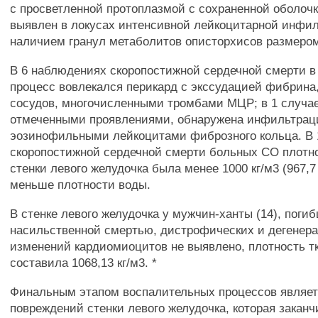
с просветленной протоплазмой с сохраненной оболоч
выявлен в локусах интенсивной лейкоцитарной инфи
наличием гранул метаболитов описторхисов размером 
В 6 наблюдениях скоропостижной сердечной смерти 
процесс вовлекался перикард с экссудацией фибрина
сосудов, многочисленными тромбами МЦР; в 1 случае
отмеченными проявлениями, обнаружена инфильтрац
эозинофильными лейкоцитами фиброзного кольца. В 
скоропостижной сердечной смерти больных СО плотно
стенки левого желудочка была менее 1000 кг/м3 (967,7 - 
меньше плотности воды.
В стенке левого желудочка у мужчин-ханты (14), поги
насильственной смертью, дистрофических и дегенер
изменений кардиомиоцитов не выявлено, плотность т
составила 1068,13 кг/м3. *
Финальным этапом воспалительных процессов являет
повреждений стенки левого желудочка, которая заканч