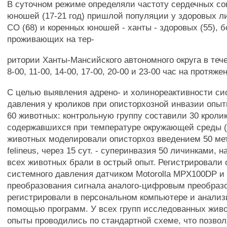
В суточном режиме определяли частоту сердечных с
юношей (17-21 год) пришлой популяции у здоровых ли
СО (68) и коренных юношей - ханты - здоровых (55), 
проживающих на тер-
ритории Ханты-Мансийского автономного округа в тече
8-00, 11-00, 14-00, 17-00, 20-00 и 23-00 час на протяже
С целью выявления адрено- и холинореактивности си
давления у кроликов при описторхозной инвазии опы
60 животных: контрольную группу составили 30 кролик
содержавшихся при температуре окружающей среды (+
животных моделировали описторхоз введением 50 ме
felineus, через 15 сут. - суперинвазия 50 личинками, н
всех животных брали в острый опыт. Регистрировали
системного давления датчиком Motorolla MPX100DP и
преобразования сигнала аналого-цифровым преобраз
регистрировали в персональном компьютере и анализ
помощью программ. У всех групп исследованных жив
опыты проводились по стандартной схеме, что позво