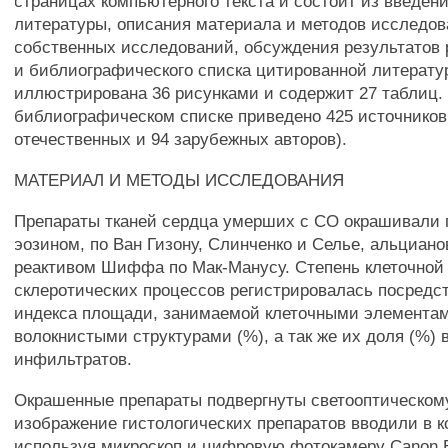
страницах компьютерного текста и состоит из введени
литературы, описания материала и методов исследов
собственных исследований, обсуждения результатов 
и библиографического списка цитированной литерату
иллюстрирована 36 рисунками и содержит 27 таблиц.
библиографическом списке приведено 425 источников
отечественных и 94 зарубежных авторов).
МАТЕРИАЛ И МЕТОДЫ ИССЛЕДОВАНИЯ
Препараты тканей сердца умерших с СО окрашивали 
эозином, по Ван Гизону, Слинченко и Селье, альциан
реактивом Шиффа по Мак-Манусу. Степень клеточной
склеротических процессов регистрировалась посредс
индекса площади, занимаемой клеточными элемента
волокнистыми структурами (%), а так же их доля (%) 
инфильтратов.
Окрашенные препараты подвергнуты светооптическому
изображение гистологических препаратов вводили в 
используя микроскоп и цифровую фотокамеру Canon 