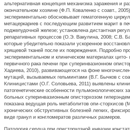
альтернативная концепция механизма заражения и ра
окончательном хозяине (Ф.П. Коваленко с соавт., 2005)
экспериментально обосновывает гематогенную цирку
метацеркариев с последующим развитием марит в пе
поджелудочной железе; установлена дистантная регу
репаративных процессов (О.Э. Вакулина, 2008; C.B. Ба
которые убедительно показали ускоренное восстановл
хрящевой тканей после их повреждения. Подробно пр
экспериментальном и клиническом материалах цито-
первичного рака печени при суперинвазионном описто
Хадиева, 2010), развивающегося на фоне многочисле
мутаций, вызываемых гельминтами (В.Г. Бычков с соав
Клиницистами (О.Г. Соловьева, 2011) выявлены клини
патогенетические особенности пульмонологических з
больных суперинвазионным описторхозом гиперэндем
показана ведущая роль метаболитов опи-сторхисов (
хронических обструктивных болезней легких, фиксиро
виде гранул и конгломератов различных размеров.
Патология сердца при описторхозной инвазии констат