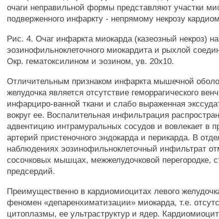
очаги неправильной формы представляют участки ми
подверженного инфаркту - непрямому некрозу кардиом
Рис. 4. Очаг инфаркта миокарда (казеозный некроз) н
эозинофильноклеточного миокардита и рыхлой соедин
Окр. гематоксилином и эозином, ув. 20x10.
Отличительным признаком инфаркта мышечной оболо
желудочка является отсутствие геморрагического венч
инфарциро-ванной ткани и слабо выраженная экссуда
вокруг ее. Воспалительная инфильтрация распростран
адвентицию интрамуральных сосудов и вовлекает в п
артерий пристеночного эндокарда и перикарда. В отд
наблюдениях эозинофильноклеточный инфильтрат от
сосочковых мышцах, межжелудочковой перегородке, с
предсердий.
Преимущественно в кардиомиоцитах левого желудочк
феномен «депаренхиматизации» миокарда, т.е. отсутс
цитоплазмы, ее ультраструктур и ядер. Кардиомиоци