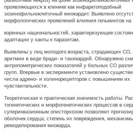
(казеоз-ный некроз) на фоне эозинофильноклеточных 
проявляющихся в клинике как инфарктоподобный
эозинофильноклеточный миокардит. Выявлено отсутс
морфологических проявлений влияния гельминтов на
коренных национальностей, характеризующее состоян
адаптации у ханты к паразитам.
Выявлены у лиц молодого возраста, страдающих СО,
аритмии в виде бради- и тахикардий. Обнаружено сн
антропометрических показателей у больных СО разли
групп. Впервые в эксперименте установлено существ
числа адрено- и холинорецепторов с повышением их
чувствительности.
Теоретическая и практическая значимость работы. Ра
тогенетических и морфогенетических процессов в сер
суперинвазионным описторхозом позволяют прогнози
оболочек сердца, степень их повреждения, механизм
ремоделирования миокарда.