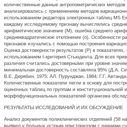
количественные данные антропометрических методов
анализировались с применением методов вариационно
использованием редактора электронных таблиц MS Exc
каждому исследуемому признаку вычислялись средн
арифметическое значение (М), ошибка среднего арифм
среднеквадратическое отклонение (о). Особенности р
признаков изучались с помощью построения вариаци
Оценка достоверности результатов (Р) в показателях,
использованием t-критерия Стьюдента. Для всех при
различия считались достоверными при уровне значимо
минимальная достоверность составляла 95% (Д.А. Се
В.Е. Дерябин, 1975; АЛ. Пурунджан, 1984; Г.Г. Автанди
Количественные показатели легли в основу для постр
оценочных таблиц по группам и конституциональной 
морфофункциональных показателей организма обсле
РЕЗУЛЬТАТЫ ИССЛЕДОВАНИЙ И ИХ ОБСУЖДЕНИЕ
Анализ документов поликлинических отделений (58 н
выявил у больных острым описторхозом с ранними с