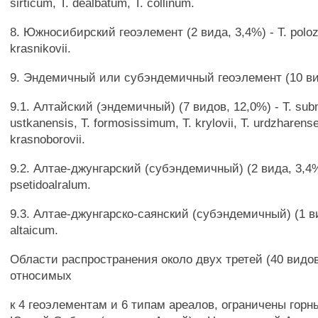
sirticum, Т. dealbatum, Т. collinum.
8. Южносибирский геоэлемент (2 вида, 3,4%) - Т. polozh
krasnikovii.
9. Эндемичный или субэндемичный геоэлемент (10 ви
9.1. Алтайский (эндемичный) (7 видов, 12,0%) - Т. sub
ustkanensis, Т. formosissimum, Т. krylovii, Т. urdzharense,
krasnoborovii.
9.2. Алтае-джунгарский (субэндемичный) (2 вида, 3,4%)
psetidoalralum.
9.3. Алтае-джунгарско-саянский (субэндемичный) (1 ви
altaicum.
Области распространения около двух третей (40 видов
относимых
к 4 геоэлементам и 6 типам ареалов, ограничены гор