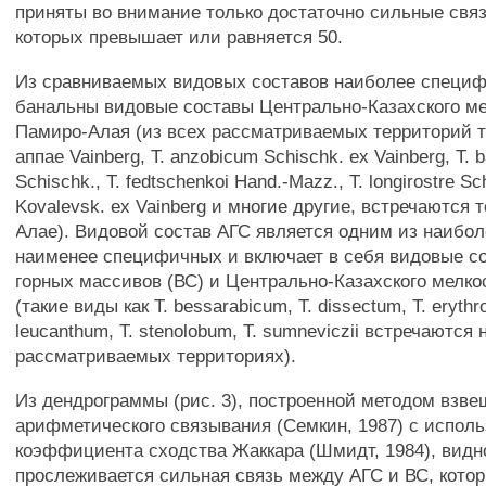
приняты во внимание только достаточно сильные связ
которых превышает или равняется 50.
Из сравниваемых видовых составов наиболее специ
банальны видовые составы Центрально-Казахского ме
Памиро-Алая (из всех рассматриваемых территорий та
аппае Vainberg, Т. anzobicum Schischk. ex Vainberg, Т.
Schischk., Т. fedtschenkoi Hand.-Mazz., T. longirostre Sch
Kovalevsk. ex Vainberg и многие другие, встречаются 
Алае). Видовой состав АГС является одним из наибо
наименее специфичных и включает в себя видовые с
горных массивов (ВС) и Центрально-Казахского мелкос
(такие виды как Т. bessarabicum, Т. dissectum, Т. eryth
leucanthum, Т. stenolobum, Т. sumneviczii встречаются 
рассматриваемых территориях).
Из дендрограммы (рис. 3), построенной методом взве
арифметического связывания (Семкин, 1987) с испол
коэффициента сходства Жаккара (Шмидт, 1984), видно
прослеживается сильная связь между АГС и ВС, кото