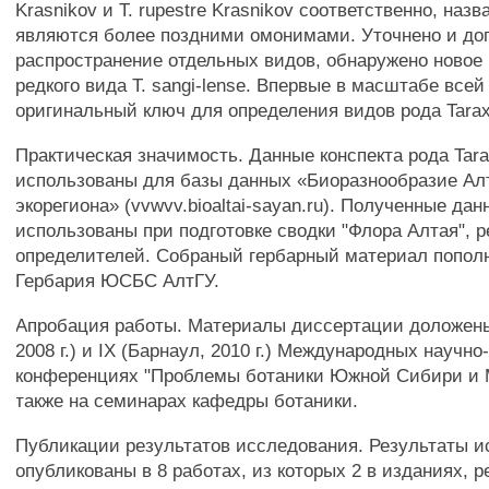
Krasnikov и Т. rupestre Krasnikov соответственно, наз
являются более поздними омонимами. Уточнено и до
распространение отдельных видов, обнаружено новое
редкого вида Т. sangi-lense. Впервые в масштабе все
оригинальный ключ для определения видов рода Tara
Практическая значимость. Данные конспекта рода Tar
использованы для базы данных «Биоразнообразие Ал
экорегиона» (vvwvv.bioaltai-sayan.ru). Полученные да
использованы при подготовке сводки "Флора Алтая", 
определителей. Собраный гербарный материал попол
Гербария ЮСБС АлтГУ.
Апробация работы. Материалы диссертации доложены 
2008 г.) и IX (Барнаул, 2010 г.) Международных научно
конференциях "Проблемы ботаники Южной Сибири и М
также на семинарах кафедры ботаники.
Публикации результатов исследования. Результаты 
опубликованы в 8 работах, из которых 2 в изданиях, 