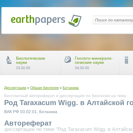
Биологические
Геолого-минерало-
науки
гические науки
03.00.00
04.00.00
Диссертации
»
Общая биология
»
Ботаника
Бесплатный автореферат и диссертация по биологии на тему
Род Taraxacum Wigg. в Алтайской г
ВАК РФ 03.02.01, Ботаника
Автореферат
диссертации по теме "Род Taraxacum Wigg. в Алтайско