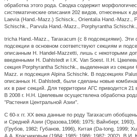
обработка этого рода. Сводка содержит морфологиче
систематические описания 202 видов, отнесенных к д
Laevia (Hand.-Mazz.) Schisck., Orientalia Hand.-Mazz., Pa
Schischk., Parvula Hand.-Mazz., Porphyrantha Schischk.
tricha Hand.-Mazz., Taraxacum (c 8 подсекциями). Эти
подсекции в основном соответствуют секциям и подс
описанным Н. Handel-Mazzetti, лишь с некоторыми до
введенными Н. Dahlstedt и I.K. Van Soest. II.H. Цвеле
секция Porphyrantha Schischk., выделенная из секции O
Mazz. и подсекция Alpina Schischk. В подсекциях Palust
описанных Н. Dahlstedt, были сделаны новые комбин
их в ранг секций. Для территории АГС приводится 21 
В 2008 г. Н.Н. Цвелевым осуществлена обработка род
"Растения Центральной Азии".
С 60-х гг. XX века данные по роду Taraxacum обобщен
и Средней Азии (Оразова,1966; 1975; Вайнберг, 1993)
(Грубов, 1982; Губанов, 1996), Китая (Da-tong, 1999; Xue
A.A. Красниковым (1984; 1985; 1986; 1987; 2002), В.И.