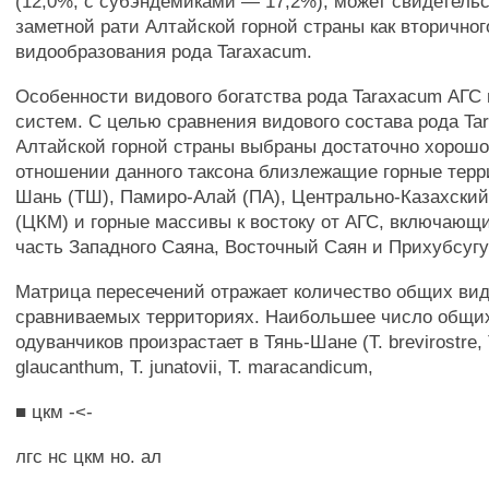
(12,0%, с субэндемиками — 17,2%), может свидетельс
заметной рати Алтайской горной страны как вторичног
видообразования рода Taraxacum.
Особенности видового богатства рода Taraxacum АГС 
систем. С целью сравнения видового состава рода Ta
Алтайской горной страны выбраны достаточно хорошо
отношении данного таксона близлежащие горные терр
Шань (ТШ), Памиро-Алай (ПА), Центрально-Казахский
(ЦКМ) и горные массивы к востоку от АГС, включающ
часть Западного Саяна, Восточный Саян и Прихубсугу
Матрица пересечений отражает количество общих вид
сравниваемых территориях. Наибольшее число общих
одуванчиков произрастает в Тянь-Шане (Т. brevirostre, Т
glaucanthum, Т. junatovii, Т. maracandicum,
■ цкм -<-
лгс нс цкм но. ал