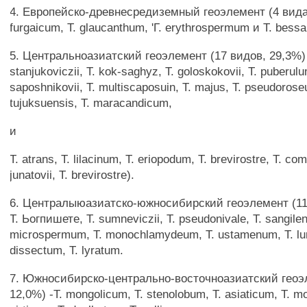
4. Европейско-древнесредиземный геоэлемент (4 вида
furgaicum, Т. glaucanthum, 'Г. erythrospermum и Т. bess
5. Центральноазиатский геоэлемент (17 видов, 29,3%) -
stanjukoviczii, Т. kok-saghyz, Т. goloskokovii, Т. puberulu
saposhnikovii, Т. multiscaposuin, Т. majus, Т. pseudorose
tujuksuensis, Т. maracandicum,
и
Т. atrans, Т. lilacinum, Т. eriopodum, Т. brevirostre, Т. co
junatovii, Т. brevirostre).
6. Централыюазиатско-южносибирский геоэлемент (11 
Т. Ьогпишете, Т. sumneviczii, Т. pseudonivale, Т. sangilen
microspermum, Т. monochlamydeum, Т. ustamenum, Т. lur
dissectum, Т. lyratum.
7. Южносибирско-центрально-восточноазиатский геоэ
12,0%) -Т. mongolicum, Т. stenolobum, Т. asiaticum, Т. mo