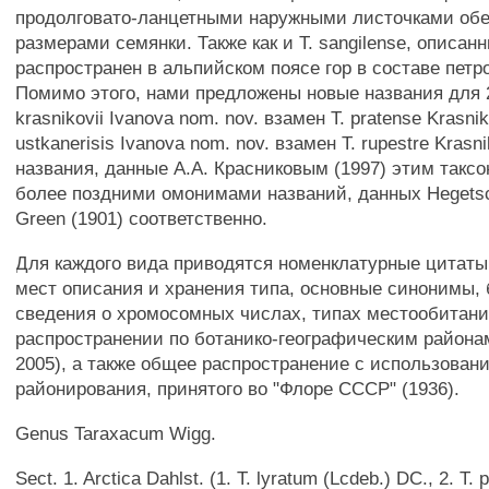
продолговато-ланцетными наружными листочками об
размерами семянки. Также как и Т. sangilense, описан
распространен в альпийском поясе гор в составе петр
Помимо этого, нами предложены новые названия для 2
krasnikovii Ivanova nom. nov. взамен Т. pratense Krasnik
ustkanerisis Ivanova nom. nov. взамен Т. rupestre Krasn
названия, данные A.A. Красниковым (1997) этим такс
более поздними омонимами названий, данных Hegetsch
Green (1901) соответственно.
Для каждого вида приводятся номенклатурные цитаты
мест описания и хранения типа, основные синонимы,
сведения о хромосомных числах, типах местообитани
распространении по ботанико-географическим района
2005), а также общее распространение с использован
районирования, принятого во "Флоре СССР" (1936).
Genus Taraxacum Wigg.
Sect. 1. Arctica Dahlst. (1. Т. lyratum (Lcdeb.) DC., 2. T.