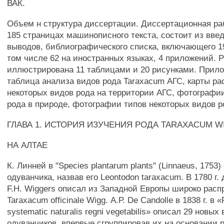
ВАК.
Объем н структура диссертации. Диссертационная ра
185 страницах машинописного текста, состоит из введ
выводов, библиографического списка, включающего 19
том числе 62 на иностранных языках, 4 приложений. 
иллюстрирована 11 таблицами и 20 рисунками. Прило
таблица анализа видов рода Taraxacum АГС, карты ра
некоторых видов рода на территории АГС, фотографи
рода в природе, фотографии типов некоторых видов р
ГЛАВА 1. ИСТОРИЯ ИЗУЧЕНИЯ РОДА TARAXACUM W
НА АЛТАЕ
К. Линней в "Species plantarum plants" (Linnaeus, 1753
одуванчика, назвав его Leontodon taraxacum. В 1780 г.
F.H. Wiggers описал из Западной Европы широко рас
Taraxacum officinale Wigg. А.Р. De Candolle в 1838 г. в
systematic naturalis regni vegetabilis» описал 29 новых
одуванчиков, впервые сгруппировав их на основании