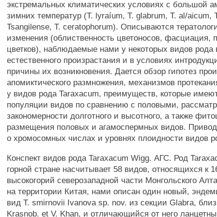
экстремальных климатических условиях с большой а
зимних температур (Т. lyraíum, Т. glabrum, Т. al/aicum, Т
Tsangilense, Т. ceratophorum). Описываются тератолог
изменения (облиственность цветоносов, фасциация, 
цветков), наблюдаемые нами у некоторых видов рода 
естественного произрастания и в условиях интродукц
причины их возникновения. Дается обзор гипотез про
апомиктического размножения, механизмов протекани
у видов рода Taraxacum, преимуществ, которые имею
популяции видов по сравнению с половыми, рассмат
закономерности долготного и высотного, а также фито
размещения половых и агамоспермных видов. Приво
о хромосомных числах и уровнях плоидности видов р
Конспект видов рода Taraxacum Wigg. АГС. Род Tarax
горной стране насчитывает 58 видов, относящихся к 1
высокогорий северозападной части Монгольского Алт
на территории Китая, нами описан один новый, энде
вид Т. smirnovii Ivanova sp. nov. из секции Glabra, близ
Krasnob. et V. Khan, и отличающийся от него ланцетн