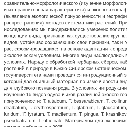
сравнительно-морфологического (изучение морфологи
и их сравнительная характеристика) и эколого-геогра
(выявление экологической приуроченности и географи
распространения) методов систематики растений. Пр
исследованиях мы придерживались умеренно полити
концепции вида, признавая как существование крупны
видов, устойчиво сохраняющих свои признаки, так и 
рас, сформировавшихся на основе адаптации к опре
экологическим условиям. Многие виды наблюдались 
условиях. Наряду с обработкой гербарных сборов, н
растений в природе в Южно-Сибирском ботаническом 
госуниверситета нами проводился интродукционный э
который дал обильный материал по изменчивости ви
для глубокого познания рода. В условиях интродукци
изучение 16 видов одуванчиков различной эколого-ге
приуроченности: Т. altaicum, Т. bessarabicam, Т. collinum
dealbatum, Т. erythrospermum, Т. glabrum, Т. glaucantum,
luridum, 'Г. lyratum, Т. macilentum, Т. pingue, Т. krasnikovi
pseudoatratum, Т. officinale. Материалом для экспери