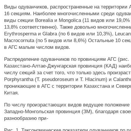
Виды одуванчиков, распространенные на территории А
16 секциям. Наиболее многочисленными среди одува
виды секции Borealia и Mongolica (11 видов или 19,0%
13,8% соответственно). Также довольно многочисленн
Erythrosperma и Glabra (по 6 видов или 10,3%), Leucan
Macrocornuta (по 5 видов или 8,6%) Остальные 10 се
в АГС малым числом видов.
Распределение одуванчиков по провинциям АГС (рис. 
Казахстано-Алтае-Джунгарская провинция (КАД) наибо
числу секций за счет того, что только здесь произра
Porphyrantha (Т. pseudoroseum и Т. Hlacinum) и Calantho
проникающие в АГС с территории Казахстана и Север
Китая.
По числу произрастающих видов ведущее положение
Западно-Монгольская провинция (ЗМ), благодаря сво
разнообразию при-
Рис. 1. Таксономические показатели одуванчиков по р