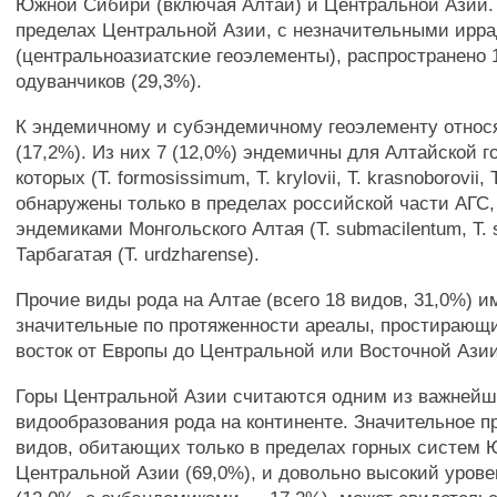
Южной Сибири (включая Алтай) и Центральной Азии.
пределах Центральной Азии, с незначительными ирр
(центральноазиатские геоэлементы), распространено 
одуванчиков (29,3%).
К эндемичному и субэндемичному геоэлементу относ
(17,2%). Из них 7 (12,0%) эндемичны для Алтайской г
которых (Т. formosissimum, Т. krylovii, Т. krasnoborovii, 
обнаружены только в пределах российской части АГС,
эндемиками Монгольского Алтая (Т. submacilentum, Т. s
Тарбагатая (Т. urdzharense).
Прочие виды рода на Алтае (всего 18 видов, 31,0%) 
значительные по протяженности ареалы, простирающи
восток от Европы до Центральной или Восточной Азии
Горы Центральной Азии считаются одним из важнейш
видообразования рода на континенте. Значительное 
видов, обитающих только в пределах горных систем
Центральной Азии (69,0%), и довольно высокий уров