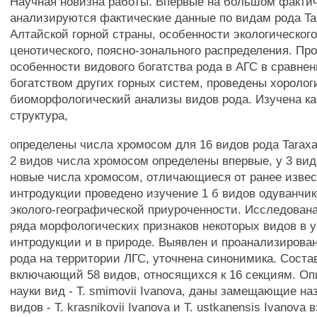
Научная новизна работы. Впервые на большом факти
анализируются фактические данные по видам рода T
Алтайской горной страны, особенности экологического
ценотического, поясно-зонального распределения. П
особенности видового богатства рода в АГС в сравне
богатством других горных систем, проведены хоролог
биоморфологический анализы видов рода. Изучена ка
структура,
определены числа хромосом для 16 видов рода Tarax
2 видов числа хромосом определены впервые, у 3 ви
новые числа хромосом, отличающиеся от ранее извес
интродукции проведено изучение 1 б видов одуванчи
эколого-географической приуроченности. Исследован
ряда морфологических признаков некоторых видов в 
интродукции и в природе. Выявлен и проанализирова
рода на территории ЛГС, уточнена синонимика. Состав
включающий 58 видов, относящихся к 16 секциям. Оп
науки вид - Т. smimovii Ivanova, даны замещающие на
видов - Т. krasnikovii Ivanova и Т. ustkanensis Ivanova 