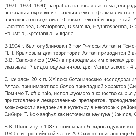
(1921; 1928; 1930) разработана новая система для род
основании окраски и строения семян, формы листьев 
цветоноса он выделил 10 новых секций и подсекций: A
Calanthoidea, Ceratophora, Dissimilia, Erythrosperma, Gl
Palustria, Spectabilia, Vulgaria.
В 1904 г. был опубликован 3 том "Флоры Алтая и Томск
П.Н. Крыловым для территории Алтая приводится 3 в
В.В. Сапожников (1949) в приводимых им списках для
указывает 7 видов одуванчиков, для Монгольского - 4 
С началом 20-х гг. XX века ботанические исследовани
Алтае, принимают все более прикладной характер (Си
Помимо Т. officinale, используемого в качестве сырья 
приготовления лекарственных препаратов, проводили
возможности внедрения в культуру в некоторых район
Сибири Т. kok-saghyz как источника каучука (Крылов, 
Б.К. Шишкину в 1937 г. описывает 5 видов одуванчико
1949 г. из российской части АГС им же описано еще 5