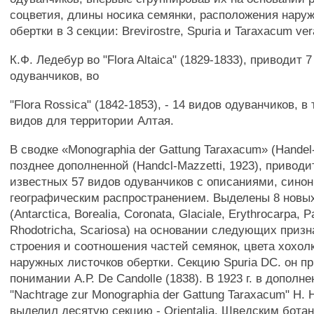
соцветия, длины носика семянки, расположения нару
обертки в 3 секции: Brevirostre, Spuria и Taraxacum ver
К.Ф. Ледебур во "Flora Altaica" (1829-1833), приводит 
одуванчиков, во
"Flora Rossica" (1842-1853), - 14 видов одуванчиков, в
видов для территории Алтая.
В сводке «Monographia der Gattung Taraxacum» (Handel-
позднее дополненной (Handcl-Mazzetti, 1923), приводи
известных 57 видов одуванчиков с описаниями, сино
географическим распространением. Выделены 8 новы
(Antarctica, Borealia, Coronata, Glaciale, Erythrocarpa, P
Rhodotricha, Scariosa) на основании следующих призна
строения и соотношения частей семянок, цвета хохол
наружных листочков обертки. Секцию Spuria DC. он п
понимании А.Р. De Candolle (1838). В 1923 г. в допол
"Nachtrage zur Monographia der Gattung Taraxacum" H. 
выделил десятую секцию - Orientalia. Шведским ботан