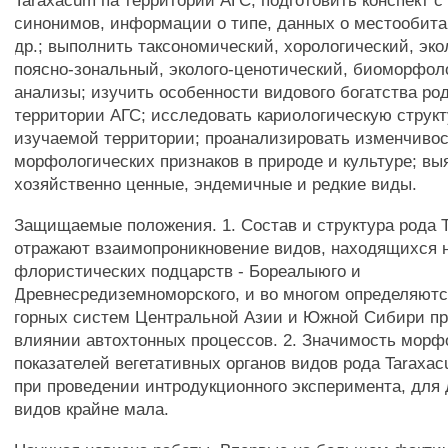
Taraxacum па территории АГС, подготовить конспект с
синонимов, информации о типе, данных о местообита
др.; выполнить таксономический, хорологический, эко
поясно-зональный, эколого-ценотический, биоморфол
анализы; изучить особенности видового богатства ро
территории АГС; исследовать кариологическую структ
изучаемой территории; проанализировать изменчиво
морфологических признаков в природе и культуре; вы
хозяйственно ценные, эндемичные и редкие виды.
Защищаемые положения. 1. Состав и структура рода 
отражают взаимопроникновение видов, находящихся н
флористических подцарств - Бореалыюго и
Древнесредиземноморского, и во многом определяют
горных систем Центральной Азии и Южной Сибири пр
влиянии автохтонных процессов. 2. Значимость мор
показателей вегетативных органов видов рода Taraxa
при проведении интродукционного эксперимента, для 
видов крайне мала.