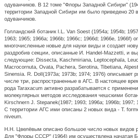
одуванчиков. В 12 томе "Флоры Западной Сибири" (19
территории Западной Сибири им было приведено 20 
одуванчиков.
Голландский ботаник I.L. Van Soest (1954а; 1954b; 1957
1963; 1965; 1966а; 1966b; 1966с; 1966d; 1966е, 1966f) 
многочисленные новые для науки виды и создает нов
раздробив секции, описанные И. Handel-Mazzetti, и в
следующие: Dissecta, Kaschmiriana, Leptocephala, Leuc
Macrocornuta, Ovata, Pachera, Serotina, Tibetiana, Alpest
Sinensia. R. Doll(1973a; 1973b; 1974; 1976) описывает 
числе три, распространенные в АГС. В настоящее вре
рода Taraxacum активно разрабатывается с примене
молекулярных методов исследования чешскими ботан
Kirschnern J. Stepanek(1987; 1993; 1996а; 1996b; 1997; 
С территории АГС ими описаны 2 новых вида - Т. form
niveum.
Н.Н. Цвелёвым описано большое число новых видов р
Для "Флоры СССР" (1964) им осуществлена начатая 