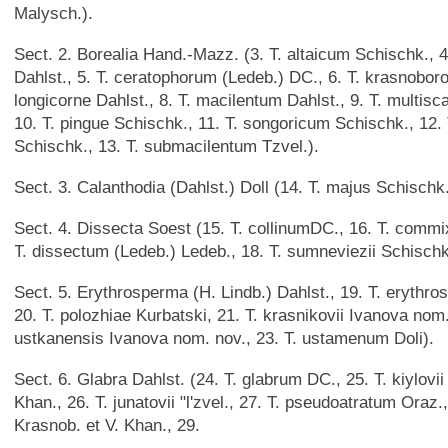
Malysch.).
Sect. 2. Borealia Hand.-Mazz. (3. T. altaicum Schischk., 4
Dahlst., 5. T. ceratophorum (Ledeb.) DC., 6. T. krasnoborov
longicorne Dahlst., 8. T. macilentum Dahlst., 9. T. multi
10. T. pingue Schischk., 11. T. songoricum Schischk., 12. 
Schischk., 13. T. submacilentum Tzvel.).
Sect. 3. Calanthodia (Dahlst.) Doll (14. T. majus Schischk.
Sect. 4. Dissecta Soest (15. Т. collinumDC., 16. Т. commi
Т. dissectum (Ledeb.) Ledeb., 18. Т. sumneviezii Schischk
Sect. 5. Erythrosperma (H. Lindb.) Dahlst., 19. T. erythr
20. T. polozhiae Kurbatski, 21. T. krasnikovii Ivanova nom.
ustkanensis Ivanova nom. nov., 23. T. ustamenum Doli).
Sect. 6. Glabra Dahlst. (24. Т. glabrum DC., 25. Т. kiylovii
Khan., 26. T. junatovii "l'zvel., 27. T. pseudoatratum Oraz.
Krasnob. et V. Khan., 29.