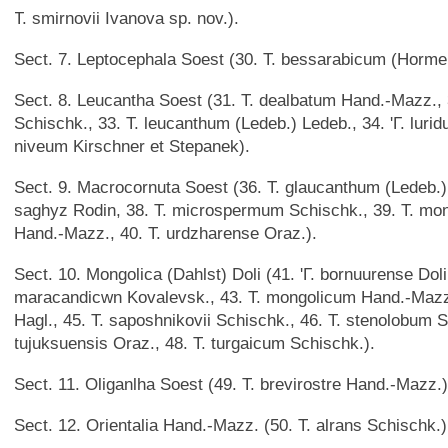
Т. smirnovii Ivanova sp. nov.).
Sect. 7. Leptocephala Soest (30. T. bessarabicum (Horm
Sect. 8. Leucantha Soest (31. T. dealbatum Hand.-Mazz., 
Schischk., 33. T. leucanthum (Ledeb.) Ledeb., 34. 'Г. lurid
niveum Kirschner et Stepanek).
Sect. 9. Macrocornuta Soest (36. T. glaucanthum (Ledeb.)
saghyz Rodin, 38. Т. microspermum Schischk., 39. Т. 
Hand.-Mazz., 40. T. urdzharense Oraz.).
Sect. 10. Mongolica (Dahlst) Doli (41. 'Г. bornuurense Doli,
maracandicwn Kovalevsk., 43. T. mongolicum Hand.-Mazz.
Hagl., 45. T. saposhnikovii Schischk., 46. T. stenolobum S
tujuksuensis Oraz., 48. T. turgaicum Schischk.).
Sect. 11. Oliganlha Soest (49. T. brevirostre Hand.-Mazz.)
Sect. 12. Orientalia Hand.-Mazz. (50. T. alrans Schischk.)