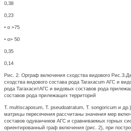
0,38
0,23
• о >75
• о> 50
0,35
0,14
Рис. 2. Орграф включения сходства видового Рис.З.
сходства видового состава рода Taraxacum АГС и вид
рода ТагахаситАГС и видовых составов рода прилеж
составов рода прилежащих территорий
Т. multiscaposum, Т. pseudoatratum, Т. songoricum и др
матрицы пересечения рассчитаны значения мер вклю
составов одуванчиков АГС и сравниваемых горных сис
ориентированный граф включения (рис. 2), при постро