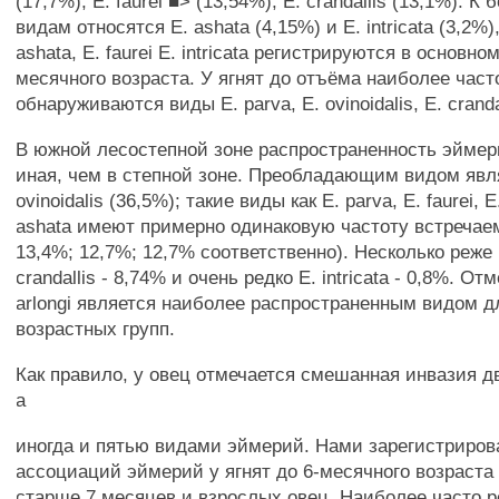
(17,7%), Е. faurei ■> (13,54%), Е. crandallis (13,1%). К
видам относятся Е. ashata (4,15%) и Е. intricata (3,2%
ashata, Е. faurei Е. intricata регистрируются в основно
месячного возраста. У ягнят до отъёма наиболее част
обнаруживаются виды Е. parva, Е. ovinoidalis, Е. cranda
В южной лесостепной зоне распространенность эймер
иная, чем в степной зоне. Преобладающим видом явл
ovinoidalis (36,5%); такие виды как Е. parva, Е. faurei, Е.
ashata имеют примерно одинаковую частоту встречаем
13,4%; 12,7%; 12,7% соответственно). Несколько реже
crandallis - 8,74% и очень редко Е. intricata - 0,8%. От
arlongi является наиболее распространенным видом д
возрастных групп.
Как правило, у овец отмечается смешанная инвазия д
а
иногда и пятью видами эймерий. Нами зарегистриров
ассоциаций эймерий у ягнят до 6-месячного возраста и
старше 7 месяцев и взрослых овец. Наиболее часто 