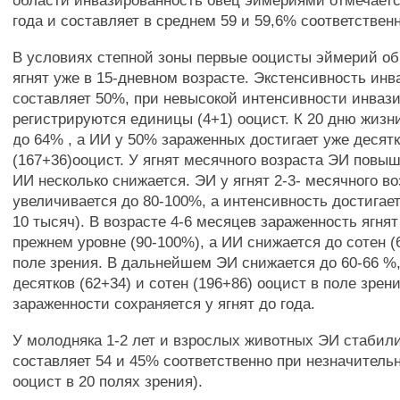
области инвазированность овец эймериями отмечается
года и составляет в среднем 59 и 59,6% соответственн
В условиях степной зоны первые ооцисты эймерий о
ягнят уже в 15-дневном возрасте. Экстенсивность инв
составляет 50%, при невысокой интенсивности инваз
регистрируются единицы (4+1) ооцист. К 20 дню жиз
до 64% , а ИИ у 50% зараженных достигает уже десятк
(167+36)ооцист. У ягнят месячного возраста ЭИ повыш
ИИ несколько снижается. ЭИ у ягнят 2-3- месячного в
увеличивается до 80-100%, а интенсивность достигае
10 тысяч). В возрасте 4-6 месяцев зараженность ягнят
прежнем уровне (90-100%), а ИИ снижается до сотен (
поле зрения. В дальнейшем ЭИ снижается до 60-66 %,
десятков (62+34) и сотен (196+86) ооцист в поле зрен
зараженности сохраняется у ягнят до года.
У молодняка 1-2 лет и взрослых животных ЭИ стабил
составляет 54 и 45% соответственно при незначитель
ооцист в 20 полях зрения).