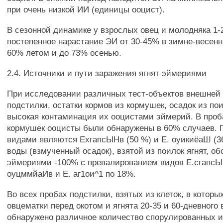
при очень низкой ИИ (единицы ооцист).
В сезонной динамике у взрослых овец и молодняка 1-
постепенное нарастание ЭИ от 30-45% в зимне-весенн
60% летом и до 73% осенью.
2.4. Источники и пути заражения ягнят эймериями
При исследовании различных тест-объектов внешней
подстилки, остатки кормов из кормушек, осадок из по
высокая контаминация их ооцистами эймерий. В проб
кормушек ооцисты были обнаружены в 60% случаев
видами являются ЕхгапсЫНв (50 %) и Е. оуикиёаШ (3
воды (взмученный осадок), взятой из поилок ягнят, о
эймериями -100% с превалированием видов Е.сгапсЫ
оуцммйаИв и Е. аг1ои^1 по 18%.
Во всех пробах подстилки, взятых из клеток, в котор
овцематки перед окотом и ягнята 20-35 и 60-дневного 
обнаружено различное количество спорулированных 