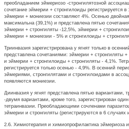
преобладанием эймериозо -стронгилятозной ассоциац
сочетание эймерии + стронгилоиды регистрируется в 
эймерии + мониезии составляют 4%. Осенью двойная
максимальна (39,1%) и представлена пятью сочетани
эймерии + стронгиляты -12,5%, эймерии + стронгилои
эймерии + мониезии - 5% и стронгилоиды + стронгиля
Триинвазия зарегистрирована у ягнят только в осенни
представлена сочетаниями: эймерии + стронгиляты +
и эймерии + стронгилоиды + стронгиляты - 4,1%. Тетр
регистрируется только осенью - 4,9%. В осенний пери
эймериями, стронгилятами и стронгилоидами в ассо
появляются мониезии.
Диинвазия у ягнят представлена пятью вариантами, т
-двумя вариантами, кроме того, зарегистрирован один
тетраинвазии. Преобладающими сочленами паразито
эймерии и стронгиляты (регистрируются в 6 случаях и
2.6. Химиотерапия и химиопрофилактика эймериоза и