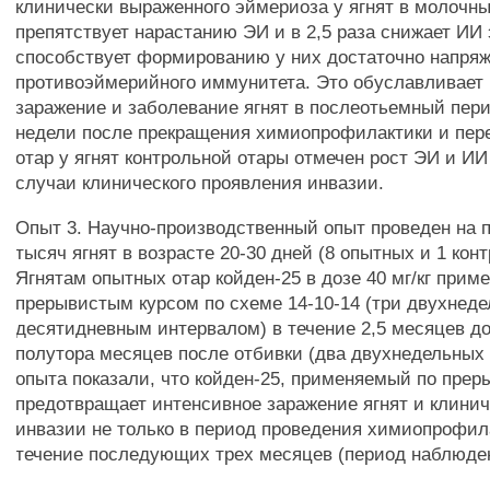
клинически выраженного эймериоза у ягнят в молочны
препятствует нарастанию ЭИ и в 2,5 раза снижает ИИ
способствует формированию у них достаточно напряж
противоэймерийного иммунитета. Это обуславливает
заражение и заболевание ягнят в послеотьемный пери
недели после прекращения химиопрофилактики и пе
отар у ягнят контрольной отары отмечен рост ЭИ и И
случаи клинического проявления инвазии.
Опыт 3. Научно-производственный опыт проведен на п
тысяч ягнят в возрасте 20-30 дней (8 опытных и 1 кон
Ягнятам опытных отар койден-25 в дозе 40 мг/кг прим
прерывистым курсом по схеме 14-10-14 (три двухнеде
десятидневным интервалом) в течение 2,5 месяцев до
полутора месяцев после отбивки (два двухнедельных 
опыта показали, что койден-25, применяемый по прер
предотвращает интенсивное заражение ягнят и клини
инвазии не только в период проведения химиопрофила
течение последующих трех месяцев (период наблюде