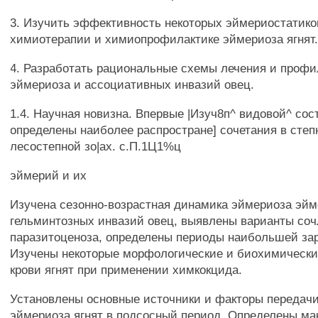
3. Изучить эффективность некоторых эймериостатико
химиотерапии и химиопрофилактике эймериоза ягнят
4. Разработать рациональные схемы лечения и профи
эймериоза и ассоциативных инвазий овец.
1.4. Научная новизна. Впервые |Изуч8п^ видовой^ сос
определены наиболее распростране] сочетания в степ
лесостепной зо|ах. с.П.1Ц1%ц
эймерий и их
Изучена сезонно-возрастная динамика эймериоза эйм
гельминтозных инвазий овец, выявлены варианты со
паразитоценоза, определены периоды наибольшей за
Изучены некоторые морфологические и биохимически
крови ягнят при применении химкокцида.
Установлены основные источники и факторы передач
эймериоза ягнят в подсосный период. Определены м