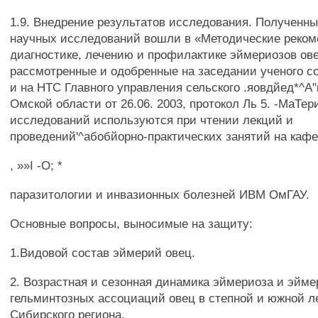
1.9. Внедрение результатов исследования. Полученн
научных исследований вошли в «Методические реком
диагностике, лечению и профилактике эймериозов ов
рассмотренные и одобренные на заседании ученого 
и на НТС Главного управления сельского .яовдйед*^А
Омской области от 26.06. 2003, протокол Ль 5. -МаТе
исследований используются при чтении лекций и
проведений'^абобйорно-практических занятий на каф
, »»I -О; *
паразитологии и инвазионных болезней ИВМ ОмГАУ.
Основные вопросы, выносимые на защиту:
1.Видовой состав эймерий овец.
2. Возрастная и сезонная динамика эймериоза и эйме
гельминтозных ассоциаций овец в степной и южной л
Сибирского региона.