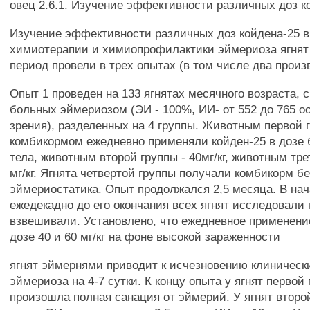
овец 2.6.1. Изучение эффективности различных доз к
Изучение эффективности различных доз койдена-25 в
химиотерапии и химиопрофилактики эймериоза ягнят
период провели в трех опытах (в том числе два произ
Опыт 1 проведен на 133 ягнятах месячного возраста, 
больных эймериозом (ЭИ - 100%, ИИ- от 552 до 765 о
зрения), разделенных на 4 группы. Животным первой 
комбикормом ежедневно применяли койден-25 в дозе 
тела, животным второй группы - 40мг/кг, животным тре
мг/кг. Ягнята четвертой группы получали комбикорм б
эймериостатика. Опыт продолжался 2,5 месяца. В нач
ежедекадно до его окончания всех ягнят исследовали
взвешивали. Установлено, что ежедневное применени
дозе 40 и 60 мг/кг на фоне высокой зараженности
ягнят эймернями приводит к исчезновению клиническ
эймериоза на 4-7 сутки. К концу опыта у ягнят первой
произошла полная санация от эймерий. У ягнят второй