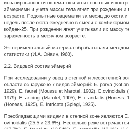
инвазированности овцематок и ягнят опытных и контр
эймериями и учета массы тела ягнят при рождении и
возрасте. Подопытные овцематки за месяц до окота и 
недель после окота ежедневно в смеси с комбикормо
койден-25. При рождении ягнят учитывали их массу т
зараженность в месячном возрасте.
Экспериментальный материал обрабатывали методом
статистики (И.А. Ойвин, i960).
2.2. Видовой состав эймерий
При исследовании у овец в степной и лесостепной з
области обнаружено 7 видов эймерий: Е. parva (Kotlan,
1929), E. faurei (Moussu et Marotel, 1902), E.ovinoidalis
1979), E. arloingi (Marotel, 1905), E. crandallis (Honess, 
(Honess, 1925), E. intricata (Spiegl, 1925).
Преобладающими видами в степной зоне являются Е. 
ovinoidalis (25,5 и 23,6%). Несколько реже встречаются