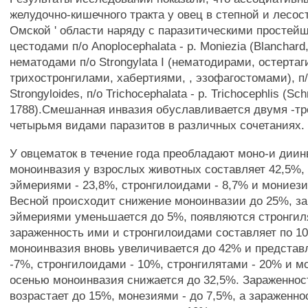
желудочно-кишечного тракта у овец в степной и лесос
Омской ' области наряду с паразитическими простейш
цестодами п/о Anoplocephalata - p. Moniezia (Blanchard,
нематодами п/о Strongylata I (нематодирами, остертаг
трихостронгилами, хабертиями, , эзофагостомами), п/о
Strongyloides, п/о Trichocephalata - р. Trichocephlis (Sch
1788).Смешанная инвазия обуславливается двумя -тр
четырьмя видами паразитов в различных сочетаниях.
У овцематок в течение года преобладают моно-и диин
моноинвазия у взрослых животных составляет 42,5%,
эймериями - 23,8%, стронгилоидами - 8,7% и мониези
Весной происходит снижение моноинвазии до 25%, з
эймериями уменьшается до 5%, появляются стронгил
зараженность ими и стронгилоидами составляет по 1
моноинвазия вновь увеличивается до 42% и предста
-7%, стронгилоидами - 10%, стронгилятами - 20% и м
осенью моноинвазия снижается до 32,5%. Зараженно
возрастает до 15%, монезиями - до 7,5%, а зараженно