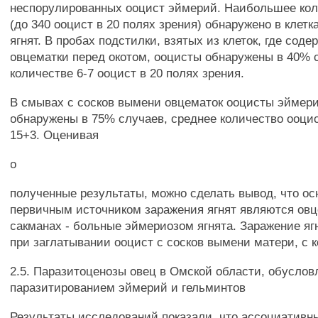
неспорулированных ооцист эймерий. Наибольшее ко
(до 340 ооцист в 20 полях зрения) обнаружено в клетк
ягнят. В пробах подстилки, взятых из клеток, где сод
овцематки перед окотом, ооцисты обнаружены в 40% 
количестве 6-7 ооцист в 20 полях зрения.
В смывах с сосков вымени овцематок ооцисты эймер
обнаружены в 75% случаев, среднее количество ооци
15+3. Оценивая
о
полученные результаты, можно сделать вывод, что о
первичным источником заражения ягнят являются овц
сакманах - больные эймериозом ягнята. Заражение яг
при заглатывании ооцист с сосков вымени матери, с 
2.5. Паразитоценозы овец в Омской области, обусло
паразитированием эймерий и гельминтов
Результаты исследований показали, что ассоциативн