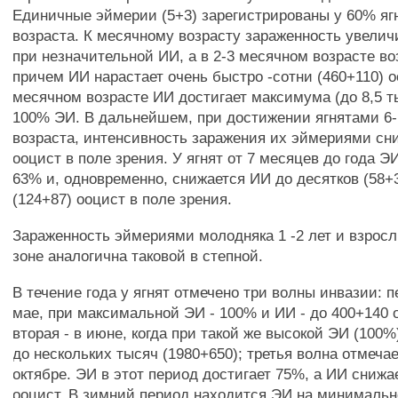
Единичные эймерии (5+3) зарегистрированы у 60% ягн
возраста. К месячному возрасту зараженность увелич
при незначительной ИИ, а в 2-3 месячном возрасте во
причем ИИ нарастает очень быстро -сотни (460+110) оо
месячном возрасте ИИ достигает максимума (до 8,5 т
100% ЭИ. В дальнейшем, при достижении ягнятами 6
возраста, интенсивность заражения их эймериями сн
ооцист в поле зрения. У ягнят от 7 месяцев до года Э
63% и, одновременно, снижается ИИ до десятков (58+3
(124+87) ооцист в поле зрения.
Зараженность эймериями молодняка 1 -2 лет и взросл
зоне аналогична таковой в степной.
В течение года у ягнят отмечено три волны инвазии: п
мае, при максимальной ЭИ - 100% и ИИ - до 400+140 
вторая - в июне, когда при такой же высокой ЭИ (100%
до нескольких тысяч (1980+650); третья волна отмечае
октябре. ЭИ в этот период достигает 75%, а ИИ снижа
ооцист. В зимний период находится ЭИ на минимальн