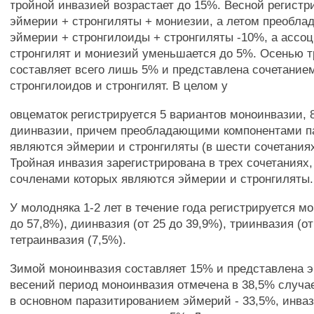
тройной инвазией возрастает до 15%. Весной регистр
эймерии + стронгиляты + мониезии, а летом преоблад
эймерии + стронгилоиды + стронгиляты -10%, а ассо
стронгилят и мониезий уменьшается до 5%. Осенью т
составляет всего лишь 5% и представлена сочетание
стронгилоидов и стронгилят. В целом у
овцематок регистрируется 5 вариантов моноинвазии, 
диинвазии, причем преобладающими компонентами п
являются эймерии и стронгиляты (в шести сочетаниях
Тройная инвазия зарегистрирована в трех сочетаниях
сочленами которых являются эймерии и стронгиляты.
У молодняка 1-2 лет в течение года регистрируется мо
до 57,8%), диинвазия (от 25 до 39,9%), триинвазия (от
тетраинвазия (7,5%).
Зимой моноинвазия составляет 15% и представлена 
весений период моноинвазия отмечена в 38,5% случа
в основном паразитированием эймерий - 33,5%, инва