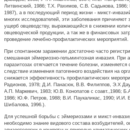
Литвинский, 1986; Т.Х. Рахимов, C.B. Садыкова, 1986;
1987), а в последующий период жизни - микст-инвази
многих исследователей, эти заболевания причиняют 
ущерб овцеводству, выражающийся в снижении колич
овцеводческой продукции, а так же в финансовых зат
проведение лечебно-профилактических мероприятий.
При спонтанном заражении достаточно часто регистр
смешанная эймериозно-гельминтозная инвазия. При 
паразитозах отягчается течение болезни, изменяется 
следствие изменения патогенного воздействия на орг
снижается эффективность профилактических меропри
Радионов, 1978; Д.И. Панасюк, В.В. Филиппов, Э.Х Дау
А.П. Маркевич, 1983; Ю.В. Конопатов с соавт.,1986; Б
1986; Ю.Ф. Петров, 1988; В.И. Паукаликас, 1990; И.И. Б
Шибалова, 1996.).
Для успешной борьбы с эймериозами и микст-инвази
необходимо знание видового состава возбудителей, о
эпизоотологии в конкретных природно-климатических