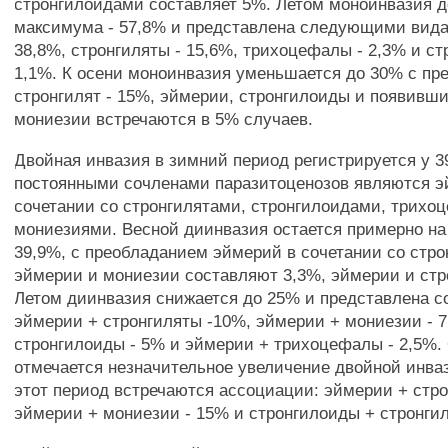
стронгилоидами составляет 5%. Летом моноинвазия д
максимума - 57,8% и представлена следующими вида
38,8%, стронгиляты - 15,6%, трихоцефалы - 2,3% и ст
1,1%. К осени моноинвазия уменьшается до 30% с п
стронгилят - 15%, эймерии, стронгилоиды и появивши
мониезии встречаются в 5% случаев.
Двойная инвазия в зимний период регистрируется у 
постоянными сочленами паразитоценозов являются э
сочетании со стронгилятами, стронгилоидами, трихо
мониезиями. Весной диинвазия остается примерно на 
39,9%, с преобладанием эймерий в сочетании со стро
эймерии и мониезии составляют 3,3%, эймерии и стр
Летом диинвазия снижается до 25% и представлена с
эймерии + стронгиляты -10%, эймерии + мониезии - 
стронгилоиды - 5% и эймерии + трихоцефалы - 2,5%.
отмечается незначительное увеличение двойной инваз
этот период встречаются ассоциации: эймерии + стро
эймерии + мониезии - 15% и стронгилоиды + стронгил