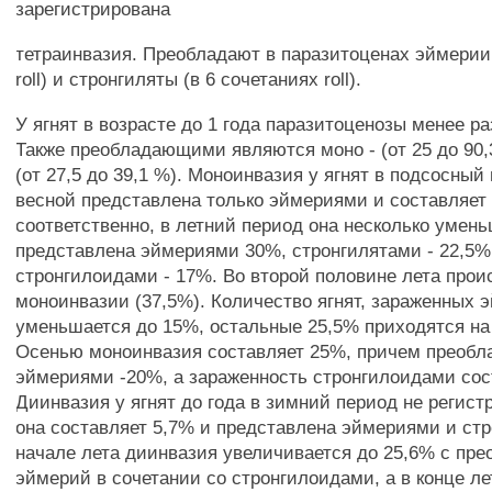
зарегистрирована
тетраинвазия. Преобладают в паразитоценах эймерии 
roll) и стронгиляты (в 6 сочетаниях roll).
У ягнят в возрасте до 1 года паразитоценозы менее р
Также преобладающими являются моно - (от 25 до 90
(от 27,5 до 39,1 %). Моноинвазия у ягнят в подсосный
весной представлена только эймериями и составляет
соответственно, в летний период она несколько умень
представлена эймериями 30%, стронгилятами - 22,5%
стронгилоидами - 17%. Во второй половине лета про
моноинвазии (37,5%). Количество ягнят, зараженных 
уменьшается до 15%, остальные 25,5% приходятся на 
Осенью моноинвазия составляет 25%, причем преобл
эймериями -20%, а зараженность стронгилоидами сос
Диинвазия у ягнят до года в зимний период не регист
она составляет 5,7% и представлена эймериями и ст
начале лета диинвазия увеличивается до 25,6% с пр
эймерий в сочетании со стронгилоидами, а в конце лет