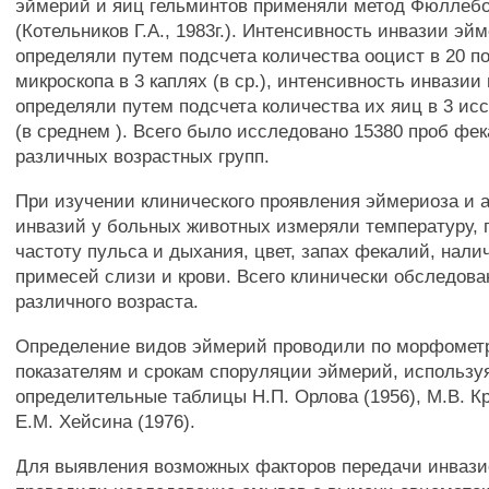
эймерий и яиц гельминтов применяли метод Фюллебо
(Котельников Г.А., 1983г.). Интенсивность инвазии э
определяли путем подсчета количества ооцист в 20 п
микроскопа в 3 каплях (в ср.), интенсивность инвази
определяли путем подсчета количества их яиц в 3 ис
(в среднем ). Всего было исследовано 15380 проб фе
различных возрастных групп.
При изучении клинического проявления эймериоза и 
инвазий у больных животных измеряли температуру,
частоту пульса и дыхания, цвет, запах фекалий, нали
примесей слизи и крови. Всего клинически обследова
различного возраста.
Определение видов эймерий проводили по морфомет
показателям и срокам споруляции эймерий, использу
определительные таблицы Н.П. Орлова (1956), М.В. Кр
Е.М. Хейсина (1976).
Для выявления возможных факторов передачи инвази