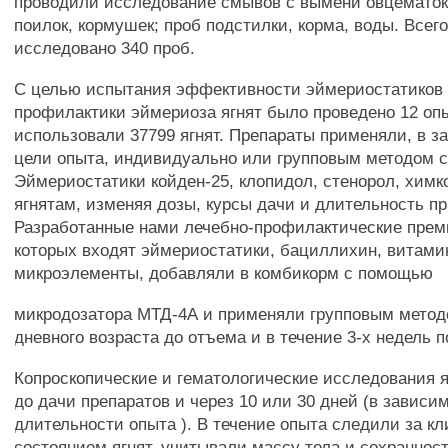
проводили исследование смывов с вымени овцематок;
поилок, кормушек; проб подстилки, корма, воды. Всег
исследовано 340 проб.
С целью испытания эффективности эймериостатиков 
профилактики эймериоза ягнят было проведено 12 опы
использовали 37799 ягнят. Препараты применяли, в з
цели опыта, индивидуально или групповым методом с
Эймериостатики койден-25, клопидол, стенорол, хим
ягнятам, изменяя дозы, курсы дачи и длительность п
Разработанные нами лечебно-профилактические преми
которых входят эймериостатики, бациллихин, витами
микроэлементы, добавляли в комбикорм с помощью
микродозатора МТД-4А и применяли групповым методо
дневного возраста до отъема и в течение 3-х недель 
Копроскопические и гематологические исследования 
до дачи препаратов и через 10 или 30 дней (в зависи
длительности опыта ). В течение опыта следили за к
состоянием ягнят, учитывали массу тела и сохраннос