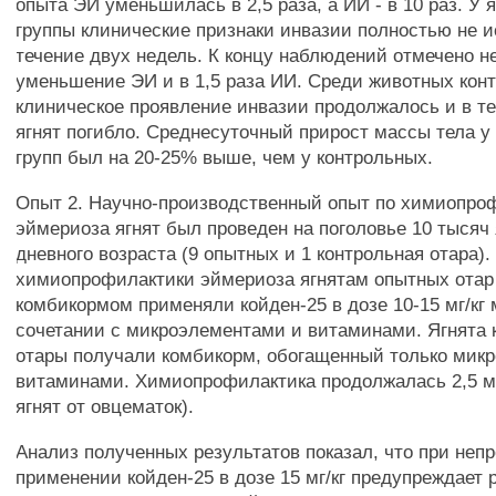
опыта ЭИ уменьшилась в 2,5 раза, а ИИ - в 10 раз. У 
группы клинические признаки инвазии полностью не и
течение двух недель. К концу наблюдений отмечено н
уменьшение ЭИ и в 1,5 раза ИИ. Среди животных кон
клиническое проявление инвазии продолжалось и в те
ягнят погибло. Среднесуточный прирост массы тела у
групп был на 20-25% выше, чем у контрольных.
Опыт 2. Научно-производственный опыт по химиопро
эймериоза ягнят был проведен на поголовье 10 тысяч 
дневного возраста (9 опытных и 1 контрольная отара).
химиопрофилактики эймериоза ягнятам опытных отар
комбикормом применяли койден-25 в дозе 10-15 мг/кг 
сочетании с микроэлементами и витаминами. Ягнята 
отары получали комбикорм, обогащенный только мик
витаминами. Химиопрофилактика продолжалась 2,5 м
ягнят от овцематок).
Анализ полученных результатов показал, что при неп
применении койден-25 в дозе 15 мг/кг предупреждает 