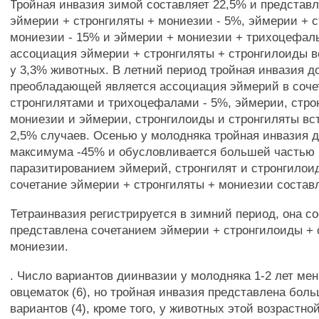
Тройная инвазия зимой составляет 22,5% и представ
эймерии + стронгиляты + мониезии - 5%, эймерии + 
мониезии - 15% и эймерии + мониезии + трихоцефалы
ассоциация эймерии + стронгиляты + стронгилоиды в
у 3,3% животных. В летний период тройная инвазия д
преобладающей является ассоциация эймерий в соче
стронгилятами и трихоцефалами - 5%, эймерии, стро
мониезии и эймерии, стронгилоиды и стронгиляты вс
2,5% случаев. Осенью у молодняка тройная инвазия д
максимума -45% и обусловливается большей частью
паразитированием эймерий, стронгилят и стронгилоид
сочетание эймерии + стронгиляты + мониезии составл
Тетраинвазия регистрируется в зимний период, она со
представлена сочетанием эймерии + стронгилоиды + 
мониезии.
. Число вариантов диинвазии у молодняка 1-2 лет ме
овцематок (6), но тройная инвазия представлена бол
вариантов (4), кроме того, у животных этой возрастно