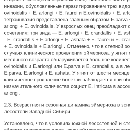
инвазии, обусловленные паразитированием трех видо
ovinoidalis + Е. arlongi + Е. faurei и E.ovinoidalis + Е. arl
тетраинвазия представлена главным образом E.parva + 
arlongi + Е. ovinoidalis. У взрослых овец преобладаю
сочетания: три вида — Е. arlongi + Е. crandallis + Е. a
- Е. crandallis + E.arlongi + Е. ashata + Е. faurei и Е. cra
+ Е. ovinoidalis + E.arlongi . Отмечено, что в степной з
случаях клинического проявления эймериоза, у ягнят о
месячного возраста обнаруживается большое количес
ovinoidalis и E.arlongi или E.parva и Е. crandallis, а в 
E.parva, E.arlongi и Е. ashata. У ягнят от шести месяце
клиническое проявление болезни наблюдается при о
незначительного количества ооцист Е. intricata в ассо
arlongi.
2.3. Возрастная и сезонная динамика эймериоза в зон
лесостепи Западной Сибири
Установлено, что в условиях южной лесостепной и ст