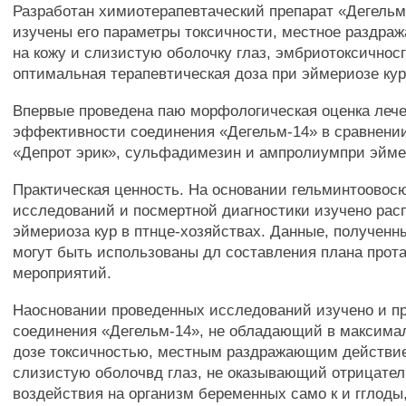
Разработан химиотерапевтаческий препарат «Дегельм
изучены его параметры токсичности, местное раздра
на кожу и слизистую оболочку глаз, эмбриотоксичносг
оптимальная терапевтическая доза при эймериозе кур
Впервые проведена паю морфологическая оценка леч
эффективности соединения «Дегельм-14» в сравнени
«Депрот эрик», сульфадимезин и ампролиумпри эйме
Практическая ценность. На основании гельминтоовос
исследований и посмертной диагностики изучено рас
эймериоза кур в птнце-хозяйствах. Данные, полученн
могут быть использованы дл составления плана прот
мероприятий.
Наосновании проведенных исследований изучено и п
соединения «Дегельм-14», не обладающий в максима
дозе токсичностью, местным раздражающим действие
слизистую оболочвд глаз, не оказывающий отрицате
воздействия на организм беременных само к и гглод