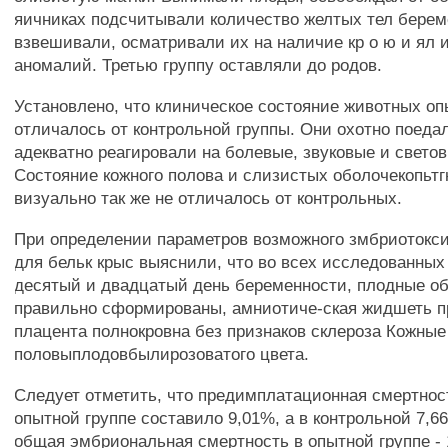
яичниках подсчитывали количество желтых тел бере
взвешивали, осматривали их на наличие кр о ю и ял и
аномалий. Третью группу оставляли до родов.
Установлено, что клиническое состояние животных о
отличалось от контрольной группы. Они охотно поеда
адекватно реагировали на болевые, звуковые и свето
Состояние кожного полова и слизистых оболочекопьт
визуально так же не отличалось от контрольных.
При определении параметров возможного змбриотокс
для бельк крыс выяснили, что во всех исследованных
десятый и двадцатый день беременности, плодные о
правильно сформированы, амниотиче-ская жидшеть п
плацента полнокровна без признаков склероза Кожные
половыплодовбылирозоватого цвета.
Следует отметить, что предимплатационная смертност
опытной группе составило 9,01%, а в контрольной 7,6
общая эмбриональная смертность в опытной группе - 