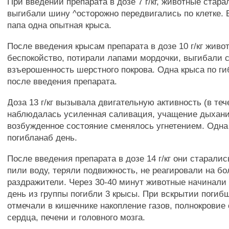
При введении препарата в дозе 7 г/кг, животные стар
выгибали шину ^осторожно передвигались по клетке. 
папа одна опытная крыса.
После введения крысам препарата в дозе 10 г/кг жив
беспокойство, потирали лапами мордочки, выгибали с
взъерошенность шерстного покрова. Одна крыса по гиб
после введения препарата.
Доза 13 г/кг вызывала двигательную активность (в теч
наблюдалась усиленная саливация, учащение дыхания
возбужденное состояние сменялось угнетением. Одна
погибланаб день.
После введения препарата в дозе 14 г/кг они старалис
пили воду, теряли подвижность, не реагировали на б
раздражители. Через 30-40 минут животные начинали 
день из группы погибли 3 крысы. При вскрытии погиб
отмечали в кишечнике накопление газов, полнокровие 
сердца, печени и головного мозга.