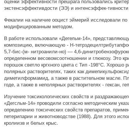
оценки эффективности прешрага пользовались крите
экстенсэффективдости (ЭЭ) и интенсэффек-тивности
Фекалии на наличие ооцист эймерий исследовали по
модифицированным методом.
В работе использовали «Дегельм-14», представляющ
композицию, включающую - Н-тетрздецилтрибутапф
5,7-бис-(м- нитроанили-но) — 4,6-динитробензофурок
определенном весовомсоотношении и глюкозу. Это кр
порошок светло кргхного цвета с Тип -198°С. Хорошо 
полярных растворителях, таких как димепикульфоксид
диметилформамид, а также в растительном масле. Пл
годе, а также в неполярных растворителях - гексан, геп
Изучение токсикологических свойств и раздражающег
«Дегсльм-14» проводили согласно методическим указ
определению токсических свойств препаратов, приме
петерипарии и животноводстве (1988). Для этого испо
кролиизв и белых крыс.