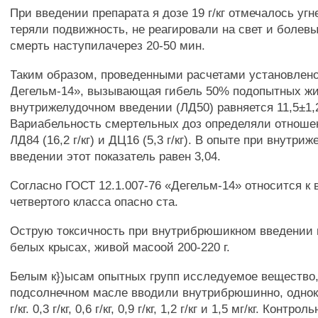
При введении препарата я дозе 19 г/кг отмечалось уг
теряли подвижность, не реагировали на свет и болев
смерть наступилачерез 20-50 мин.
Таким образом, проведенными расчетами установлено
Дегельм-14», вызывающая гибель 50% подопытных ж
внутрижелудочном введении (ЛД50) равняется 11,5±1,28
Вариабельность смертельных доз определяли отноше
ЛД84 (16,2 г/кг) и ДЦ16 (5,3 г/кг). В опыте при внутри
введении этот показатель равен 3,04.
Согласно ГОСТ 12.1.007-76 «Дегельм-14» относится к
четвертого класса опасно ста.
Острую токсичность при внутрибрюшикном введении 
белых крысах, живой масоой 200-220 г.
Белым к})ысам опытных групп исследуемое вещество,
подсолнечном масле вводили внутрибрюшинно, однок
г/кг. 0,3 г/кг, 0,6 г/кг, 0,9 г/кг, 1,2 г/кг и 1,5 мг/кг. Кон