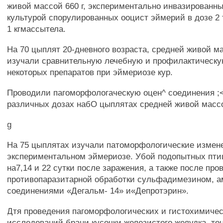
живой массой 660 г, экспериментально инвазированн
культурой спорулированных ооцист эймерий в дозе 2 
1 кгмассытела.
На 70 цыплят 20-дневного возраста, средней живой ма
изучали сравнительную лечебную и профилактическ
некоторых препаратов при эймериозе кур.
Проводили пагоморфологаческую оцен^ соединения ;
различных дозах набО цыплятах средней живой массо
g
На 75 цыплятах изучали патоморфологические измен
экспериментальном эймериозе. Убой подопытных пти
на7,14 и 22 сутки после заражения, а также после про
противопаразитарной обработки сульфадимезином, 
соединениями «Дегальм- 14» и«Депротэрин».
Дтя проведения пагоморфологических и гистохимиче
исследований брани кусочки железистого желудка, тон