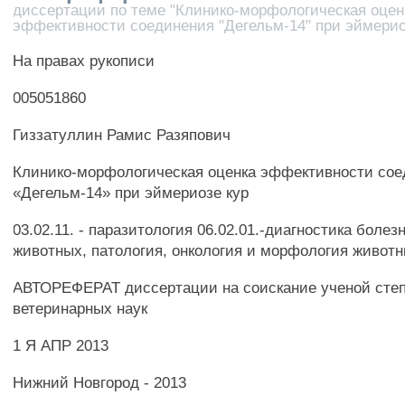
диссертации по теме "Клинико-морфологическая оцен
эффективности соединения "Дегельм-14" при эймерио
На правах рукописи
005051860
Гиззатуллин Рамис Разяпович
Клинико-морфологическая оценка эффективности со
«Дегельм-14» при эймериозе кур
03.02.11. - паразитология 06.02.01.-диагностика болез
животных, патология, онкология и морфология живот
АВТОРЕФЕРАТ диссертации на соискание ученой степ
ветеринарных наук
1 Я АПР 2013
Нижний Новгород - 2013