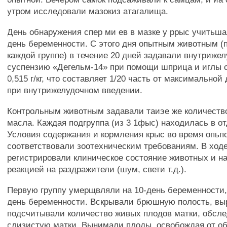
утром исследовали мазокиз атагалища.
День обнаружения спер ми ев в мазке у ррыс учитьша
день беременности. С этого дня опытным животным (п
каждой группе) в течение 20 дней задавали внутриже
суспензию «Дегельм-14» при помощи шприца и иглы с
0,515 г/кг, что составляет 1/20 часть от максимальной д
при внутрижелудочном введении.
Контрольным животным задавали таиэе же количеств
масла. Каждая подгруппа (из 3 1фыс) находилась в от
Условия содержания и кормления крыс во время опьп
соответствовали зоотехническим требованиям. В ход
регистрировали клиническое состояние животных и н
реакцией на раздражители (шум, свети т.д.).
Первую группу умерщвляли на 10-день беременности,
день беременности. Вскрывали брюшную полость, выр
подсчитывали количество живых плодов матки, обсл
слизистую матки. Вынимали плоды, освобождая от об