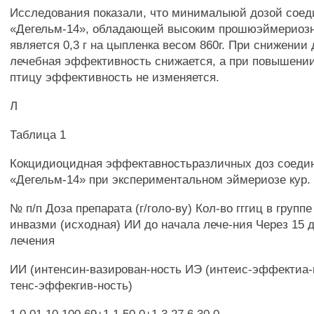
Исследования показали, что минималыюй дозой соед
«Дегельм-14», обладающей высоким прошюэймериоз
является 0,3 г на цыпленка весом 860г. При снижении д
лечебная эффективность снижается, а при повышении 
птицу эффективность не изменяется.
Л
Таблица 1
Кокцидиоцидная эффектавностьразличных доз соеди
«Дегельм-14» при экспериментальном эймериозе кур.
№ п/п Доза препарата (г/голо-ву) Кол-во гггиц в групп
инвазми (исходная) ИИ до начала лече-ния Через 15 
лечения
ИИ (интенсин-вазирован-ность ИЭ (интеис-эффектиа-
тенс-эффекгив-ность)