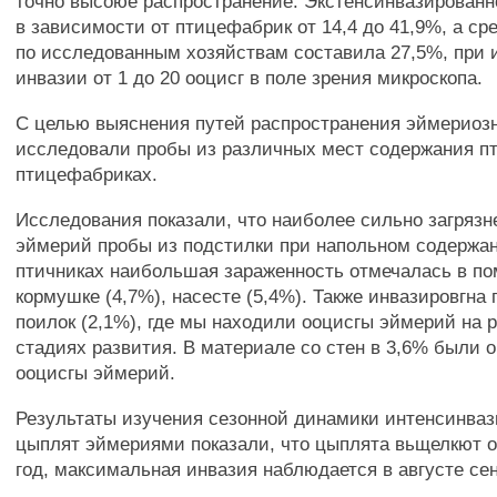
точно высоюе распространение. Экстенсинвазированн
в зависимости от птицефабрик от 14,4 до 41,9%, а ср
по исследованным хозяйствам составила 27,5%, при 
инвазии от 1 до 20 ооцисг в поле зрения микроскопа.
С целью выяснения путей распространения эймериоз
исследовали пробы из различных мест содержания пт
птицефабриках.
Исследования показали, что наиболее сильно загряз
эймерий пробы из подстилки при напольном содержан
птичниках наибольшая зараженность отмечалась в пом
кормушке (4,7%), насесте (5,4%). Также инвазировгна
поилок (2,1%), где мы находили ооцисгы эймерий на 
стадиях развития. В материале со стен в 3,6% были 
ооцисгы эймерий.
Результаты изучения сезонной динамики интенсинваз
цыплят эймериями показали, что цыплята вьщелкют 
год, максимальная инвазия наблюдается в августе се