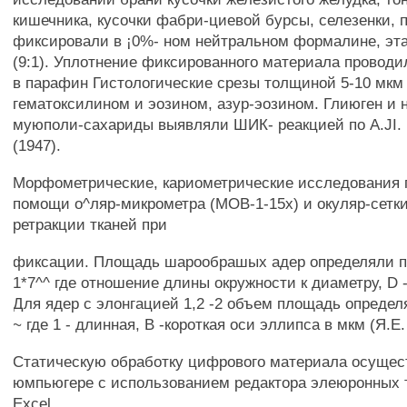
кишечника, кусочки фабри-циевой бурсы, селезенки, п
фиксировали в ¡0%- ном нейтральном формалине, э
(9:1). Уплотнение фиксированного материала проводи
в парафин Гистологические срезы толщиной 5-10 мкм
гематоксилином и эозином, азур-эозином. Глиюген и
муюполи-сахариды выявляли ШИК- реакцией по A.JI
(1947).
Moрфометрические, кариометрические исследования
помощи о^ляр-микрометра (МОВ-1-15х) и окуляр-сетки
ретракции тканей при
фиксации. Площадь шарообрашых адер определяли п
1*7^^ где отношение длины окружности к диаметру, D 
Для ядер с элонгацией 1,2 -2 объем площадь опреде
~ где 1 - длинная, В -короткая оси эллипса в мкм (Я.Е.
Статическую обработку цифрового материала осущес
юмпьюгере с использованием редактора элеюронных т
Excel.