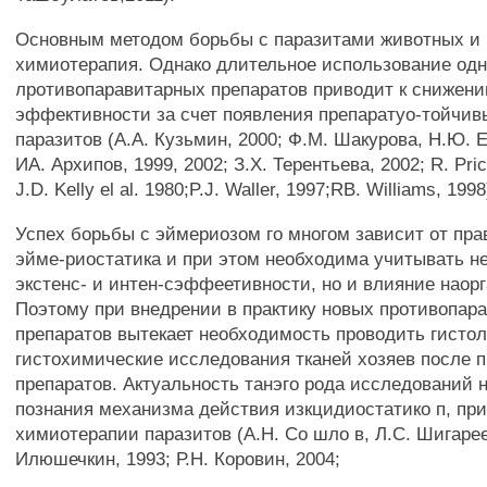
Основным методом борьбы с паразитами животных и 
химиотерапия. Однако длительное использование одн
лротивопаравитарных препаратов приводит к снижен
эффективности за счет появления препаратуо-тойчив
паразитов (A.A. Кузьмин, 2000; Ф.М. Шакурова, Н.Ю. Ед
ИА. Архипов, 1999, 2002; З.Х. Терентьева, 2002; R. Pric
J.D. Kelly el al. 1980;P.J. Waller, 1997;RB. Williams, 1998)
Успех борьбы с эймериозом го многом зависит от пр
эйме-риостатика и при этом необходима учитывать не
экстенс- и интен-сэффеетивности, но и влияние наор
Поэтому при внедрении в практику новых противопар
препаратов вытекает необходимость проводить гистол
гистохимические исследования тканей хозяев после 
препаратов. Актуальность танэго рода исследований
познания механизма действия изкцидиостатико п, пр
химиотерапии паразитов (А.Н. Со шло в, Л.С. Шигарее
Илюшечкин, 1993; Р.Н. Коровин, 2004;