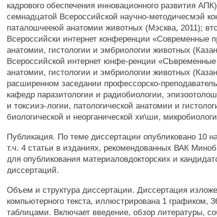
кадрового обеспечения инновационного развития АПК) 
семнадцатой Всероссийской научно-методичесмэй к
паталошчееюй анатомии животных (Мэсква, 2011); вт
Всероссийски интернет конференции «Современные 
анатомии, гистологии и эмбриологии животных (Казань
Всероссийской интернет юнфе-ренции «СЬвременные
анатомии, гистологии и эмбриологии животных (Казань
расширенном заседании профессорско-преподаватель
кафедр паразитологии и радиобиологии, эпизоотоло
и токсииэ-логии, патологической анатомии и гистолог
биологической и неорганической хи\ши, микробиологи
Публикация. По теме диссертации опубликовано 10 на
т.ч. 4 статьи в изданиях, рекомендованных ВАК Мино
для опубликования материаловдокторских и кандидат
диссертаций.
Объем и структура диссертации. Диссертация изложен
компьютерного текста, иллюстрирована 1 графиком, 3
таблицами. Включает введение, обзор литературы, с