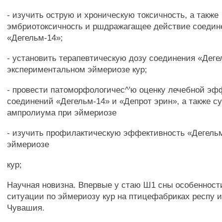
- изучить острую и хроническую токсичность, а также
эмбриотоксичносгь и ршдражагащее действие соедин
«Дегельм-14»;
- установить терапевтическую дозу соединения «Деге
экспериментальном эймериозе кур;
- провести патоморфологичес^'ю оценку лечебной эф
соединений «Дегельм-14» и «Депрот эрин», а также 
ампролиума при эймериозе
- изучить профилактическую эффективность «Дегель
эймериозе
кур;
Научная новизна. Впервые у стаю Ш1 сны особенност
ситуации по эймериозу кур на птицефабриках респу и
Чувашия.