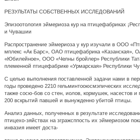
РЕЗУЛЬТАТЫ СОБСТВЕННЫХ ИССЛЕДОВАНИЙ
Эпизоотология эймериоза кур на птицефабриках ¡Рес
и Чувашии
Распространение эймериоза у кур изучали в ООО «Пт
мплекс «Ак Барс», ОАО птицефабрика «Казанская», 
«Юбилейное», ООО «Челны бройлер» Республики Тат
племенной птицефабрике «Урмарская» Республики Чу
С целью выполнения поставленной задачи нами в пер
годы проведено 2210 гельминтооюсмэпических исслед
также сосю-бов со стен, иолов, кормушек, насестов и
200 вскрьггий павшей и вынужденно убитой птицы.
Анализ данных, полученных в результате исследовани
птицехо-зяйствах на згражсппость их эймериозом пок
инвазия имеет доста-