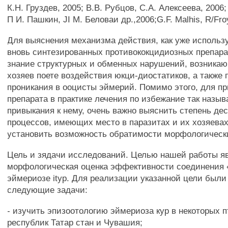
К.Н. Груздев, 2005; B.B. Рубцов, С.А. Алексеева, 2006
П И. Пашкин, JI M. Беловаи др.,2006;G.F. Malhis, R/Fro
Для выяснения механизма действия, как уже использу
вновь синтезированных противококцидиозных препара
знание структурных и обменных нарушений, возникаю
хозяев поете воздействия юкци-диостатиков, а также 
проникания в ооцисты эймерий. Помимо этого, для п
препарата в практике лечения по избежание так назыв
привыкания к нему, очень важно выяснить степень де
процессов, имеющих место в паразитах и их хозяевах
установить возможность обратимости морфологическ
Цель и зядачи исследований. Целью нашей работы яв
морфологическая оценка эффективности соединения 
эймериозе ityp. Для реализации указанной цели был
следующие задачи:
- изучить эпизоотологию эймериоза кур в некоторых 
республик Татар стан и Чувашия;