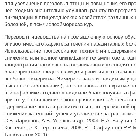
для увеличения поголовья птицы и повышения его п
необходимо значительно улучшагь работу по профила
ликвидации в птицеводческих хозяйствах различных
болезней, в томчиеяеэймериоза кур.
Перевод птицеводства на промышленную основу обу
эпизоотического характера течения паразитарных бол
Использование прогрессивной технологии содержания
снижению или полной üикпмДании гельминтозе в, одн
концентрация поголовья на ограниченных площадях с
благоприятные предпосылки для равития протозойньк
особенно эймериоза. Эймериоз наносит видимый уще
цыплят от заболевания), но основное-- это скрытые п
птицефабрике создается видимое благополучие, а фа
при отсутствии клинического проявления заболевания
сдерживание роста и развития птиц, потеря мясной п
снижение категорий тушек и увеличение затрат корма 
C.B. Ларионов, A.B. Усенюв и др., 2004; В.А. Бакулин, 
Костевич, З.Х. Терентьева, 2008; Р.Т. Сафиуллин.Р.Р. 
Ташбулатов,2011).