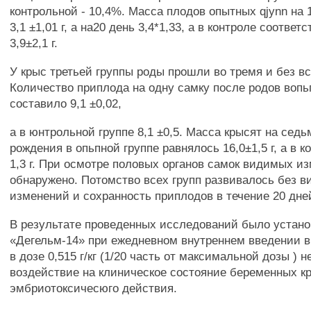
контрольной - 10,4%. Масса плодов опытных qjynn на 
3,1 ±1,01 г, а на20 день 3,4*1,33, а в контроле соответ
3,9±2,1 г.
У крыс третьей группы роды прошли во тремя и без в
Количество приплода на одну самку после родов вопь
составило 9,1 ±0,02,
а в юнтрольной группе 8,1 ±0,5. Масса крысят на сед
рождения в опьпной группе равнялось 16,0±1,5 г, а в к
1,3 г. При осмотре половых органов самок видимых и
обнаружено. Потомство всех групп развивалось без 
изменений и сохранность приплодов в течение 20 дне
В результате проведенных исследований было устано
«Дегельм-14» при ежедневном внутреннем введении в
в дозе 0,515 г/кг (1/20 часть от максимальной дозы ) н
воздействие на клиническое состояние беременных к
эмбриотоксичесюго действия.