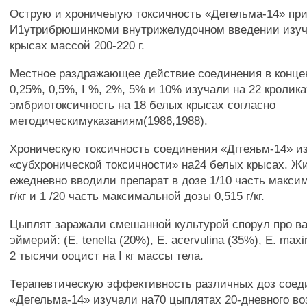
Острую и хроничеыую токсичность «Дегельма-14» пр
И1утрибрюшинкоми внутрижелудочном введении изуч
крысах массой 200-220 г.
Местное раздражающее действие соединения в конце
0,25%, 0,5%, I %, 2%, 5% и 10% изучали на 22 кролика
эмбриотоксичносгь на 18 белых крысах согласно
методическимуказаниям(1986,1988).
Хроническую токсичность соединения «Дггеяьм-14» и
«субхронической токсичности» на24 белых крысах. 
ежедневно вводили препарат в дозе 1/10 часть макси
г/кг и 1 /20 часть максимальной дозы 0,515 г/кг.
Цыплят заражали смешанной культурой спорул про в
эймерий: (Е. tenella (20%), Е. acervulina (35%), Е. max
2 тысячи ооцист на I кг массы тела.
Терапевтическую эффективность различных доз соед
«Дегельма-14» изучали на70 цыплятах 20-дневного во