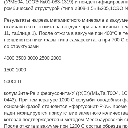
(У!МЬ04, 1СОЭ №01-083-1319) и неидентифицированн
ромбической структурой (типа и308-1.5ЫЬ205,1СЭО №
Результаты нагрева метамиктного минерала в вакуум
отличаются от отжига на воздухе при аналогичных те
11, таблица 1). После отжига в вакууме при 400°С в т
появляются пики фазы типа самарскита, а при 700 С
со структурами
4000 3500 3000 2500 2000
1500 1000
500СГП
колумбита-Ре и фергусонита-У ((У,Ег)(МЬ,Та,Т0О4, 1
0443). При температуре 1000 С колумбитоподобная фа
основной фазой становится «фергусонит-Р-У». Кроме 
идентифицируется присутствие заметного количества
которая подтверждается и методом Мёссбауровской с
После отжига в вакууме при 1200 С состав образца п