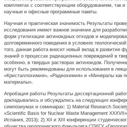
комплектах с соответствующим оборудованием, так 
научные и офисные программные пакеты.
Научная и практическая значимость Результаты прове
исследования имеют важное значение для разработки
форм утилизации актиноидных отходов и моделирова
долговременного поведения в условиях геологической
того, данная работа вносит новый вклад в развитие 
знаний о процессах радиационных повреждений в тве
особенно, в твердых растворах актиноидов. Полученн
могут быть рекомендованы для использования в лекц
«Кристаллохимия», «Радиохимия» и «Минералы как п
материалы».
Апробация работы Результаты диссертационной рабо
докладывались и обсуждались на следующих конфер
симпозиумах и семинарах: 1) Material Research Socie
«Scientific Basis for Nuclear Waste Management XXXVII
Испания, 2013); 2) XII и XIII конференции студенческо
общества геологического факультета СПбГУ «Геологи