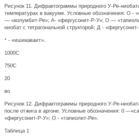
Рисунок 11. Дифрактограммы природного У-Ре-ниобат
температурах в вакууме. Условные обозначения: О - 
— «колумбит-Ре»; А- «фергусонит-Р-У»; О — «тапиоли
ниобат с тетрагональной структорой; Д - «фергусонит-
* - «ишикаваит».
1000С
750С
20
во
Рисунок 12. Дифрактограммы природного У-Ре-ниобата
после отжига в аргоне. Условные обозначения: 0 —«са
«фергусонит-Р-У»; О - «тапиолит-Ре».
Таблица 1