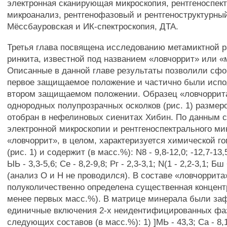
электронная сканирующая микроскопия, рентгеноспек
микроанализ, рентгенофазовый и рентгеноструктурны
Мёссбауровская и ИК-спектроскопия, ДТА.
Третья глава посвящена исследованию метамиктной 
ринкита, известной под названием «ловчоррит» или «
Описанные в данной главе результаты позволили сф
первое защищаемое положение и частично были испо
втором защищаемом положении. Образец «ловчоррит
однородных полупрозрачных осколков (рис. 1) размер
отобран в нефелиновых сиенитах Хибин. По данным
электронной микроскопии и рентгеноспектрального ми
«ловчоррит», в целом, характеризуется химической г
(рис. 1) и содержит (в масс.%): N8 - 9,8-12,0; -12,7-13,5
ЫЬ - 3,3-5,6; Се - 8,2-9,8; Рг - 2,3-3,1; N(1 - 2,2-3,1; Бш 
(анализ О и Н не проводился). В составе «ловчоррита
полуколичественно определена существенная концент
менее первых масс.%). В матрице минерала были за
единичные включения 2-х неидентифицированных фаз 
следующих составов (в масс.%): 1) ]МЬ - 43,3; Са - 8,1;