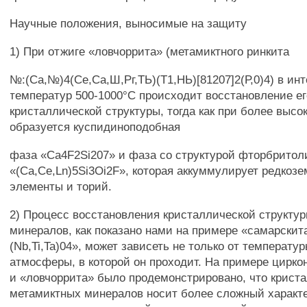
Научные положения, выносимые на защиту
1) При отжиге «ловчоррита» (метамиктного ринкита
№:(Са,№)4(Се,Са,Ш,Рг,ТЬ)(Т1,НЬ)[81207]2(Р,0)4) в ин
температур 500-1000°С происходит восстановление ег
кристаллической структуры, тогда как при более высо
образуется куспидиноподобная
фаза «Ca4F2Si207» и фаза со структурой фторбритол
«(Ca,Ce,Ln)5Si3Oi2F», которая аккуммулирует редкоз
элементы и торий.
2) Процесс восстановления кристаллической структу
минералов, как показано нами на примере «самарскита
(Nb,Ti,Ta)04», может зависеть не только от температур
атмосферы, в которой он проходит. На примере цирко
и «ловчоррита» было продемонстрировано, что крист
метамиктных минералов носит более сложный характе