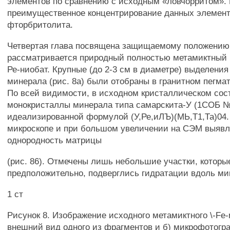
элементов по сравнению с исходным «ловчорритом».
преимущественное концентрирование данных элемент
фторбритолита.
Четвертая глава посвящена защищаемому положению 
рассматривается природный полностью метамиктный 
Ре-ниобат. Крупные (до 2-3 см в диаметре) выделения
минерала (рис. 8а) были отобраны в гранитном пегмат
По всей видимости, в исходном кристаллическом сос
монокристаллы минерала типа самарскита-У (1СОБ №
идеализированной формулой (У,Ре,иЛЪ)(МЬ,Т1,Та)04.
микроскопе и при большом увеличении на СЭМ выявля
однородность матрицы
(рис. 86). Отмечены лишь небольшие участки, которы
предположительно, подверглись гидратации вдоль ми
1 ст
Рисунок 8. Изображение исходного метамиктного \-Fe-
внешний вид одного из фрагментов и б) микрофотог