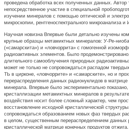
проведена обработка всех полученных данных. Автор
непосредственное участие в специальной пробоподгот
изучении минералов с помощью оптической и электр
микроскопии, рентгеноспектрального микроанализа и 
Научная новизна Впервые были детально изучены ко
крупные образцы метамиктных минералов: У-Ре-ниоб
(«самарскита») и «ловчоррита» с гомогенной изомор
радиоактивных элементов. Было продемонстрировано,
длительного самооблучения природных радиоактивны
может не только не сопровождаться распадом твердых
ТЬ в цирконе, «ловчоррите» и «самарските», но и про
перераспределения данных радионуклидов в матрице
минерала. Впервые было экспериментально показано,
кристаллизации метамиктных минералов в результате
воздействия носит более сложный характер, чем прос
восстановление исходной кристаллической структуры
сопровождаться образованием новых фаз твердых рас
в целом, существенным перераспределением данных 
кристаллической матрице конечных продуктов отжига.