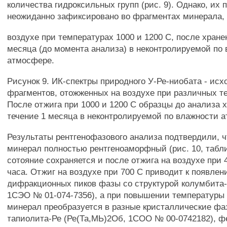
количества гидроксильных групп (рис. 9). Однако, их
неожиданно зафиксировано во фрагментах минерала,
воздухе при температурах 1000 и 1200 С, после хране
месяца (до момента анализа) в неконтролируемой по
атмосфере.
Рисунок 9. ИК-спектры природного У-Ре-ниобата - исх
фрагментов, отожженных на воздухе при различных т
После отжига при 1000 и 1200 С образцы до анализа 
течение 1 месяца в неконтролируемой по влажности 
Результаты рентгенофазового анализа подтвердили, 
минерал полностью рентгеноаморфный (рис. 10, табл
сотояние сохраняется и после отжига на воздухе при 
часа. Отжиг на воздухе при 700 С приводит к появле
дифракционных пиков фазы со структурой колумбита-
1СЭО № 01-074-7356), а при повышении температуры 
минерал преобразуется в разные кристаллические фа
тапиолита-Ре (Ре(Та,МЬ)2Об, 1СОО № 00-0742182), ф