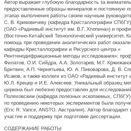
Автор выражает глубокую благодарность за вниматель
предоставленные образцы минералов и постоянную п
этапах выполнения работы своим научным руководит
С. В. Кривовичеву (кафедра Кристаллографии СПбГУ),
(ОАО «Радиевый институт им. В.Г. Хлопина») и профе
(Восточно-Китайский Технологический университет, К
помощь при проведении аналитических работ оказали
кафедры Кристаллографии и Ресурсного центра «
Рентгенодифракционные методы исследования»: проф
Филатов, О.И. Сийдра, A.A. Золотарев, М.Г. Кржижано
Бритвин, А.П. Чернятьева, Ю. А. Пивоварова, Д. В. Сп
Исаков, а также коллеги из ОАО «Радиевый институт и
Ю.Л. Крецер и И.Е. Алексеев. Уникальный образец ме
циркона был любезно предоставлен для исследовани
Полеховским (кафедра полезных ископаемых, СПбГУ)
по проведению некоторых экспериментов были получе
(Eric R. Vance, ANSTO, Австралия). Автор благодарит
участие и поддержку при подготовке диссертации.
СОДЕРЖАНИЕ РАБОТЫ