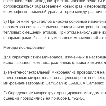
восстановление исходной кристаллической решетки и
сопровождаться образованием новых фаз и перерасп
изоморфных примесей урана и тория между различн
3) При отжиге кристаллов циркона основные изменени
параметров связаны с уменьшением анизотропных па
тепловых смещений атомов. При этом наибольшие и
с параметрами t/зз, т.е. с уменьшением смещений ато
Методы исследования
Для характеристики минералов, изученных в настоящ
использовался комплекс различных физико-химическ
1) Рентгеноспектральный микроанализ проводился н
электронных микроскопах, оснащенных рентгеноспек
микроанализаторами: CamScan 4; САМЕСА Camebax; 
2) Определение микроструктуры цирконов методом к
сценции проводились на приборе Elm-2RX.