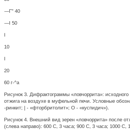
—Г" 40
—I 50
I
10
I
20
60 г-^а
Рисунок 3. Дифрактограммы «ловчоррита»: исходного
отжига на воздухе в муфельной печи. Условные обозн
-ринкит; | - «фторбритолит»; О - «куспидич»).
Рисунок 4. Внешний вид зерен «ловчоррита» после от
(слева направо): 600 С, 3 часа; 900 С, 3 часа; 1000 С, 1