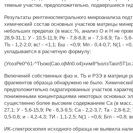
темные участки, предположительно, подвергшиеся ги
Результаты рентгеноспектрального микроанализа подт
химический состав основных участков матрицы минер
небольших пределах (в масс.%, анализ О и Н не пров
28,9-31,1; У - 10,5-11,9; Ре - 7,8-8,8; и - 7,3-8,9; Та - 5,6-
ТЬ - 1,2-2,0; вс! - <1,1; Бш - <0,9; Мп - 0,4-0,7; N(1 - <0
укладывается в расчетную формулу:
(УоззРе0^б1-^ТЬою|Сао.о|Мп0.о4)хим8^ЬолзТаол5Т1о.
Включений собственных фаз и, ТЬ и РЗЭ в матрице 
фрагментов образца обнаружено не было. Химический
предположительно гидратированных участков характе
пониженными концентрациями некоторых основных эл
существенно более высоким содержанием Са (в масс.%
27,1; У - 5,6-15,9; Ре - 6,3-9,5; Са - 2,2-3,7; Та - 2,8-6,2; 
0,5-0,6; и - 4,2-4,3; ТИ - 1,1-2,5; N(1 - <0,6; Бгп - <0,8; в
ИК-спектроскопия исходного образца не выявила нали