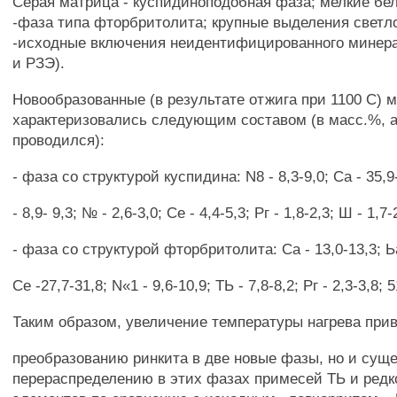
Серая матрица - куспидиноподобная фаза; мелкие бе
-фаза типа фторбритолита; крупные выделения свет
-исходные включения неидентифицированного минера
и РЗЭ).
Новообразованные (в результате отжига при 1100 С) 
характеризовались следующим составом (в масс.%, а
проводился):
- фаза со структурой куспидина: N8 - 8,3-9,0; Са - 35,9
- 8,9- 9,3; № - 2,6-3,0; Се - 4,4-5,3; Рг - 1,8-2,3; Ш - 1,7
- фаза со структурой фторбритолита: Са - 13,0-13,3; Ьа
Се -27,7-31,8; N«1 - 9,6-10,9; ТЬ - 7,8-8,2; Рг - 2,3-3,8; 5
Таким образом, увеличение температуры нагрева прив
преобразованию ринкита в две новые фазы, но и сущ
перераспределению в этих фазах примесей ТЬ и ред