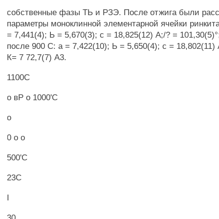
собственные фазы ТЬ и РЗЭ. После отжига были рас
параметры моноклинной элементарной ячейки ринкита.
= 7,441(4); Ь = 5,670(3); с = 18,825(12) А;/? = 101,30(5)°
после 900 С: а = 7,422(10); Ь = 5,650(4); с = 18,802(11) 
К= 7 72,7(7) А3.
1100С
о вР о 1000'С
о
0 о о
500'С
23С
I
30