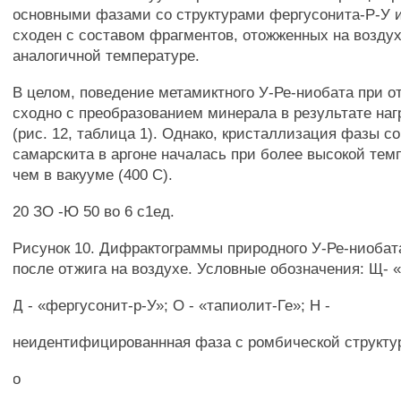
основными фазами со структурами фергусонита-Р-У и
сходен с составом фрагментов, отожженных на возду
аналогичной температуре.
В целом, поведение метамиктного У-Ре-ниобата при от
сходно с преобразованием минерала в результате наг
(рис. 12, таблица 1). Однако, кристаллизация фазы со
самарскита в аргоне началась при более высокой темп
чем в вакууме (400 С).
20 ЗО -Ю 50 во 6 с1ед.
Рисунок 10. Дифрактограммы природного У-Ре-ниобата
после отжига на воздухе. Условные обозначения: Щ- 
Д - «фергусонит-р-У»; О - «тапиолит-Ге»; Н -
неидентифицированнная фаза с ромбической структу
о