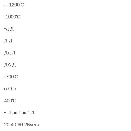
—1200'С
,1000'С
•д Д
Л Д
Дд Л
ДА Д
-700'С
о О о
400'С
•--1-■-1-■-1-1
20 40 60 2№ега