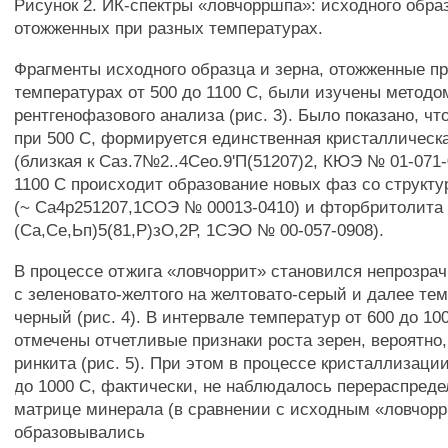
Рисунок 2. ИК-спектры «ловчорршпа»: исходного обра
отожженных при разных температурах.
Фрагменты исходного образца и зерна, отожженные п
температурах от 500 до 1100 С, были изучены методо
рентгенофазового анализа (рис. 3). Было показано, чт
при 500 С, формируется единственная кристаллическа
(близкая к Саз.7№2..4Сео.9'П(51207)2, КЮЭ № 01-071-0
1100 С происходит образование новых фаз со структ
(~ Са4р251207,1СОЭ № 00013-0410) и фторбритолита 
(Са,Се,Ьп)5(81,Р)зО,2Р, 1СЭО № 00-057-0908).
В процессе отжига «ловчоррит» становился непрозра
с зеленовато-желтого на желтовато-серый и далее те
черный (рис. 4). В интервале температур от 600 до 1
отмечены отчетливые признаки роста зерен, вероятно
ринкита (рис. 5). При этом в процессе кристаллизаци
до 1000 С, фактически, не наблюдалось перераспреде
матрице минерала (в сравнении с исходным «ловчорр
образовывались