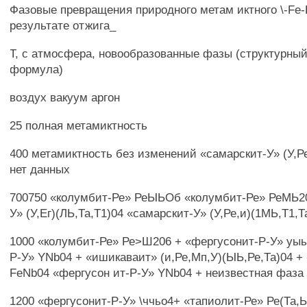
Фазовые превращения природного метам иктного \-Fe
результате отжига_
Т, с атмосфера, новообразованные фазы (структурный
формула)
воздух вакуум аргон
25 полная метамиктность
400 метамиктность без изменений «самарскит-У» (У,Ре,
нет данных
700750 «колумбит-Ре» РеЫЬОб «колумбит-Ре» РеМЬ20
У» (У,Ег)(ЛЬ,Та,Т1)04 «самарскит-У» (У,Ре,и)(1МЬ,Т1,Т
1000 «колумбит-Ре» Ре>Ш206 + «фергусонит-Р-У» уыь
Р-У» YNb04 + «ишикаваит» (и,Ре,Мп,У)(ЫЬ,Ре,Та)04 +
FeNb04 «фергусон ит-Р-У» YNb04 + неизвестная фаза
1200 «фергусонит-Р-У» \ччьо4+ «тапиолит-Ре» Ре(Та,