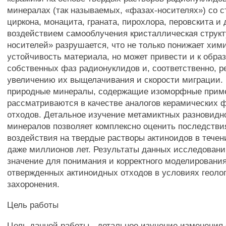
минералах (так называемых, «фазах-носителях») со 
циркона, монацита, граната, пирохлора, перовскита и 
воздействием самооблучения кристаллическая структ
носителей» разрушается, что не только понижает хим
устойчивость материала, но может привести и к обра
собственных фаз радионуклидов и, соответственно, р
увеличению их выщелачивания и скорости миграции.
природные минералы, содержащие изоморфные приме
рассматриваются в качестве аналогов керамических 
отходов. Детальное изучение метамиктных разновидн
минералов позволяет комплексно оценить последстви
воздействия на твердые растворы актиноидов в течен
даже миллионов лет. Результаты данных исследован
значение для понимания и корректного моделировани
отвержденных актиноидных отходов в условиях геоло
захоронения.
Цель работы
Цель данной работы - детальное изучение изменения