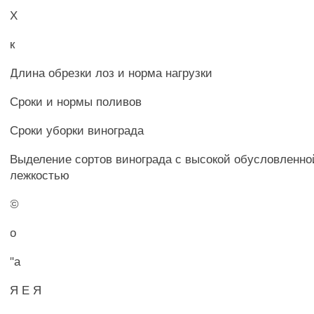
X
к
Длина обрезки лоз и норма нагрузки
Сроки и нормы поливов
Сроки уборки винограда
Выделение сортов винограда с высокой обусловленно
лежкостью
©
о
"а
Я Е Я