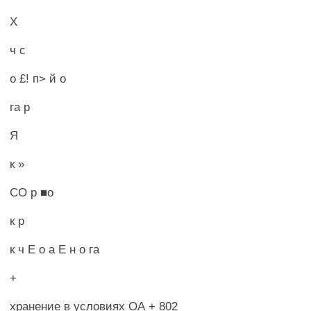
X
ч с
о £! п> й о
га р
Я
к »
СО р ■о
к р
к ч Е о а Е н о га
+
хранение в условиях ОА + 802