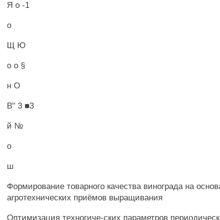
Я о -1
о
Щ Ю
о о §
н О
В" 3 ■3
й №
о
ш
Формирование товарного качества винограда на осно
агротехнических приёмов выращивания
Оптимизация техногиче-ских параметров периодическ