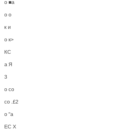
о ■а
о о
к и
о к>
КС
а Я
3
о со
со .£2
о "а
ЕС X