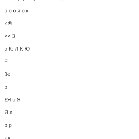
о о о я о к
к ®
<< 3
о К: Л К Ю
Е
3«
р
£Я о Я
Я я
р р
к к