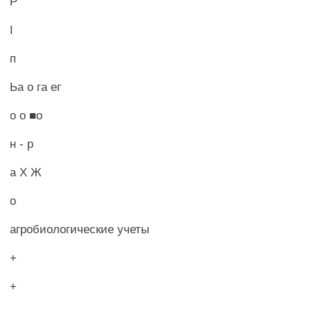
Р
I
п
Ьа о га ег
о о ■о
н - р
а X Ж
о
агробиологические учеты
+
+