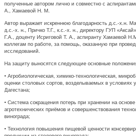
полученные автором лично и совместно с аспирантами
А., Хамаевой Н. М.
Автор выражает искреннюю благодарность д.с.-х.н. Ма
д.с.-х. н., Причко Т.Г., к.с.-х. н., директору ГУП «Акс
Г.А., доценту Исриговой Т. А., аспиранту Хамаевой Н.М
коллегам по работе, за помощь, оказанную при прове
исследований.
На защиту выносятся следующие основные положени
• Агробиологическая, химико-технологическая, микро
оценки столовых сортов, возделываемых в условиях 
Дагестана;
• Система сокращения потерь при хранении на основ
агротехнических приёмов и совершенствования техно
винограда;
• Технология повышения пищевой ценности консерви
продукции из столового винограда;