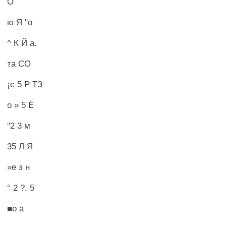
О
ю Я "о
^ К Й а.
та СО
¡с 5 Р ТЗ
о » 5 Ё
"2 3 м
35 Л Я
»е з н
° 2 ?. 5
■о а