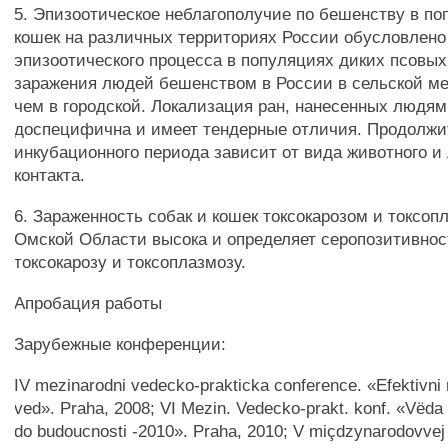
5. Эпизоотическое неблагополучие по бешенству в по
кошек на различных территориях России обусловлено
эпизоотического процесса в популяциях диких псовых
заражения людей бешенством в России в сельской м
чем в городской. Локализация ран, нанесенных людям
доспецифична и имеет тендерные отличия. Продолжи
инкубационного периода зависит от вида животного и
контакта.
6. Зараженность собак и кошек токсокарозом и токсоп
Омской Области высока и определяет серопозитивнос
токсокарозу и токсоплазмозу.
Апробация работы
Зарубежные конференции:
IV mezinarodni vedecko-prakticka conference. «Efektivni
ved». Praha, 2008; VI Mezin. Vedecko-prakt. konf. «Vëda 
do budoucnosti -2010». Praha, 2010; V miçdzynarodovvej 