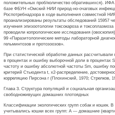
положительных проб/количество обратившихся). ИФА
базе ФБУН «Омский НИИ природ-но-очаговых инфекц
Роспотребнадзора в ходе выполнения совместной НИР
проанализированы результаты обследований 15957 че
изучения эпизоотологии токсокароза и токсоплазмоза 
проводили копрологические исследования (овоскопия)
99 «Паразитологические методы лабораторной диагно
гельминтозов и протозоозов».
При статистической обработке данных рассчитывали
в процентах и ошибку выборочной доли в процентах
частоту и ошибку абсолютной частоты Sm, ошибку по
критерий Стьюдента t, х2-распределение, достоверно
корреляцию Пирсона г (Плохинский, 1970; Стрелков, 19
Глава 3. Структура популяций и социальная организа
свободноживущих домашних плотоядных
Классификации экологических групп собак и кошек. В
учитывались кошки всех групп: А — домашние (кварт