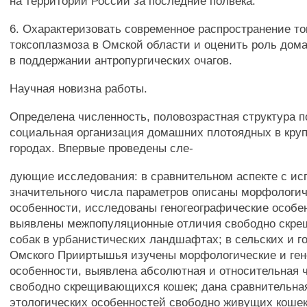
на территории России за последние полвека.
6. Охарактеризовать современное распространение то
токсоплазмоза в Омской области и оценить роль до
в поддержании антропургических очагов.
Научная новизна работы.
Определена численность, половозрастная структура 
социальная организация домашних плотоядных в кру
городах. Впервые проведены сле-
дующие исследования: в сравнительном аспекте с и
значительного числа параметров описаны морфологи
особенности, исследованы геногеографические особе
выявлены межпопуляционные отличия свободно скр
собак в урбанистических ландшафтах; в сельских и г
Омского Прииртышья изучены морфологические и ген
особенности, выявлена абсолютная и относительная 
свободно скрещивающихся кошек; дана сравнительная
этологических особенностей свободно живущих кошек