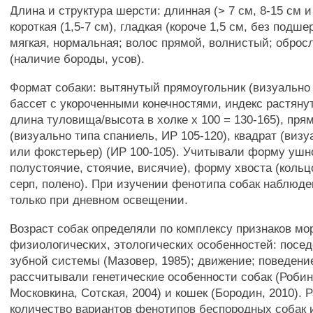
Длина и структура шерсти: длинная (> 7 см, 8-15 см и
короткая (1,5-7 см), гладкая (короче 1,5 см, без подше
мягкая, нормальная; волос прямой, волнистый; обро
(наличие бороды, усов).
Формат собаки: вытянутый прямоугольник (визуально 
бассет с укороченными конечностями, индекс растянут
длина туловища/высота в холке х 100 = 130-165), пря
(визуально типа спаниель, ИР 105-120), квадрат (визу
или фокстерьер) (ИР 100-105). Учитывали форму ушн
полустоячие, стоячие, висячие), форму хвоста (кольц
серп, полено). При изучении фенотипа собак наблюд
только при дневном освещении.
Возраст собак определяли по комплексу признаков мо
физиологических, этологических особенностей: посед
зубной системы (Мазовер, 1985); движение; поведен
рассчитывали генетические особенности собак (Робин
Московкина, Сотская, 2004) и кошек (Бородин, 2010).
количество вариантов фенотипов беспородных собак 