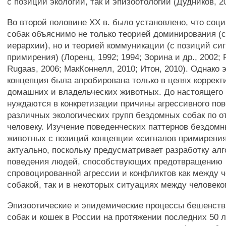
с позиций экологии, так и эпизоотологии (Дудников, 2
Во второй половине XX в. было установлено, что соц
собак объяснимо не только теорией доминирования (
иерархии), но и теорией коммуникации (с позиций си
примирения) (Лоренц, 1992; 1994; Зорина и др., 2002; 
Rugaas, 2006; МакКоннелл, 2010; Итон, 2010). Однако 
концепция была апробирована только в целях коррект
домашних и владельческих животных. До настоящего
нуждаются в конкретизации причины агрессивного по
различных экологических групп бездомных собак по 
человеку. Изучение поведенческих паттернов бездом
животных с позиций концепции «сигналов примирения
актуально, поскольку предусматривает разработку ал
поведения людей, способствующих предотвращению
спровоцированной агрессии и конфликтов как между 
собакой, так и в некоторых ситуациях между человеко
Эпизоотические и эпидемические процессы бешенств
собак и кошек в России на протяжении последних 50 л