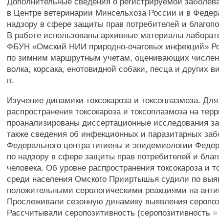
Дополнительные сведения о регистрируемой заболев
в Центре ветеринарии Минсельхоза России и в Федер
надзору в сфере защиты прав потребителей и благопо
В работе использованы архивные материалы лаборат
ФБУН «Омский НИИ природно-очаговых инфекций» Р
по зимним маршрутным учетам, оценивающих числен
волка, корсака, енотовидной собаки, песца и других в
гг.
Изучение динамики токсокароза и токсоплазмоза. Дл
распространения токсокароза и токсоплазмоза на тер
проанализированы диссертационные исследования за 1
также сведения об инфекционных и паразитарных за
Федерального центра гигиены и эпидемиологии Феде
по надзору в сфере защиты прав потребителей и бла
человека. Об уровне распространения токсокароза и 
среди населения Омского Прииртышья судили по выя
положительными серологическими реакциями на антиг
Прослеживали сезонную динамику выявления серопо
Рассчитывали серопозитивность (серопозитивность =