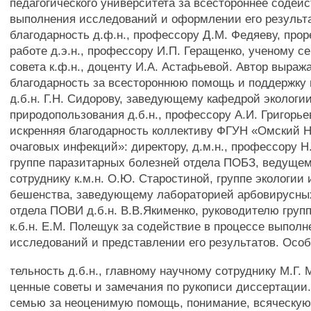
педагогического университета за всестороннее содейс
выполнения исследований и оформлении его результ
благодарность д.ф.н., профессору Д.М. Федяеву, прор
работе д.э.н., профессору И.П. Геращенко, ученому с
совета к.ф.н., доценту И.А. Астафьевой. Автор выраж
благодарность за всестороннюю помощь и поддержку 
д.б.н. Г.Н. Сидорову, заведующему кафедрой экологи
природопользования д.б.н., профессору А.И. Григорье
искренняя благодарность коллективу ФГУН «Омский 
очаговых инфекций»: директору, д.м.н., профессору Н.
группе паразитарных болезней отдела ПОБЗ, ведуще
сотруднику к.м.н. О.Ю. Старостиной, группе экологии
бешенства, заведующему лабораторией арбовирусны
отдела ПОВИ д.б.н. В.В.Якименко, руководителю гру
к.б.н. Е.М. Полещук за содействие в процессе выполн
исследований и представлении его результатов. Особ
тельность д.б.н., главному научному сотруднику М.Г. 
ценные советы и замечания по рукописи диссертации
семью за неоценимую помощь, понимание, всяческую