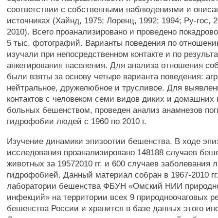
соответствии с собственными наблюдениями и описа
источниках (Хайнд, 1975; Лоренц, 1992; 1994; Ру-гос, 
2010). Всего проанализировано и проведено покадров
5 тыс. фотографий. Варианты поведения по отношени
изучали при непосредственном контакте и по результ
анкетирования населения. Для анализа отношения соб
были взяты за основу четыре варианта поведения: аг
нейтральное, дружелюбное и трусливое. Для выявлен
контактов с человеком семи видов диких и домашних
больных бешенством, проведен анализ анамнезов по
гидрофобии людей с 1960 по 2010 г.
Изучение динамики эпизоотии бешенства. В ходе эпи
исследования проанализировано 148188 случаев беше
животных за 19572010 гг. и 600 случаев заболевания 
гидрофобией. Данный материал собран в 1967-2010 гг
лаборатории бешенства ФБУН «Омский НИИ природн
инфекций» на территории всех 9 природноочаговых р
бешенства России и хранится в базе данных этого ин