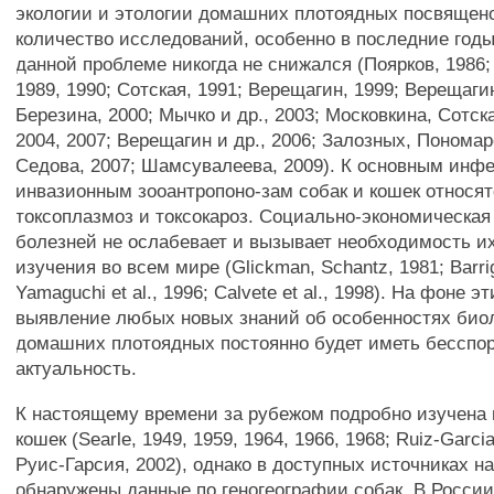
экологии и этологии домашних плотоядных посвящен
количество исследований, особенно в последние годы,
данной проблеме никогда не снижался (Поярков, 1986;
1989, 1990; Сотская, 1991; Верещагин, 1999; Верещагин
Березина, 2000; Мычко и др., 2003; Московкина, Сотск
2004, 2007; Верещагин и др., 2006; Залозных, Пономар
Седова, 2007; Шамсувалеева, 2009). К основным инф
инвазионным зооантропоно-зам собак и кошек относя
токсоплазмоз и токсокароз. Социально-экономическая
болезней не ослабевает и вызывает необходимость и
изучения во всем мире (Glickman, Schantz, 1981; Barri
Yamaguchi et al., 1996; Calvete et al., 1998). На фоне 
выявление любых новых знаний об особенностях биол
домашних плотоядных постоянно будет иметь бесспо
актуальность.
К настоящему времени за рубежом подробно изучена 
кошек (Searle, 1949, 1959, 1964, 1966, 1968; Ruiz-Garci
Руис-Гарсия, 2002), однако в доступных источниках н
обнаружены данные по геногеографии собак. В Росси