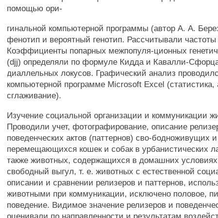
помощью ори-
гинальной компьютерной программы (автор А. А. Бере
фенотип и вероятный генотип. Рассчитывали частоты 
Коэффициенты попарных межпопуля-ционных генетич
(djj) определяли по формуле Кидда и Кавалли-Сфорца
диаллельных локусов. Графический анализ проводилс
компьютерной программе Microsoft Excel (статистика,
сглаживание).
Изучение социальной организации и коммуникации ж
Проводили учет, фотографирование, описание релизе
поведенческих актов (паттернов) сво-бодноживущих и
перемещающихся кошек и собак в урбанистических л
также животных, содержащихся в домашних условия
свободный выгул, т. е. животных с естественной соц
описании и сравнении релизеров и паттернов, испол
животными при коммуникации, исключено половое, пи
поведение. Видимое значение релизеров и поведенче
оценивали по направленности и результатам воздейст