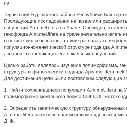
на
территории Бурзянского района Республики Башкорто
Последующие исследования не позволили расширить
популяций A.m.meUifera на Урале. Очевидно, что для
генофонда A.m.meUifera на Урале желательно иметь н
генетических резерватов, а также располагать инфор
популяционно-генетической структуре подвида A.m.me
ареалов составляющих его локальных популяций.
Целью работы являлось изучение полиморфизма, ген
структуры и филогенетики подвида Apis mellifera meltif
Для достижения цели были поставлены следующие з
1. Найти сохранившиеся популяции A.m.meUifera на У
полиморфизма межгенного локуса COI-COI! митохонд
2. Определить генетическую структуру обнаруженных
A.m.meUifera на основе полиморфизма ядерной и ми
ДНК.