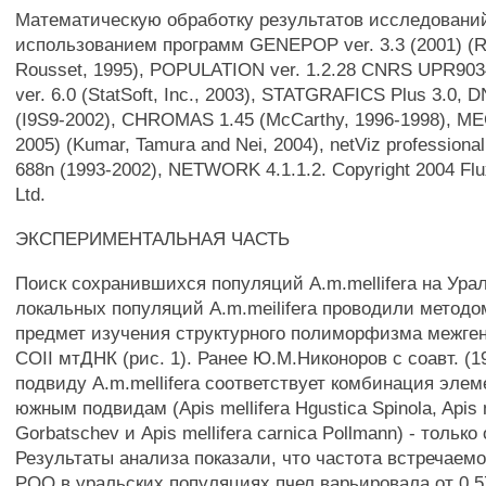
Математическую обработку результатов исследовани
использованием программ GENEPOP ver. 3.3 (2001) (
Rousset, 1995), POPULATION ver. 1.2.28 CNRS UPR903
ver. 6.0 (StatSoft, Inc., 2003), STATGRAFICS Plus 3.0, 
(I9S9-2002), CHROMAS 1.45 (McCarthy, 1996-1998), MEG
2005) (Kumar, Tamura and Nei, 2004), netViz professional 
688n (1993-2002), NETWORK 4.1.1.2. Copyright 2004 Fl
Ltd.
ЭКСПЕРИМЕНТАЛЬНАЯ ЧАСТЬ
Поиск сохранившихся популяций A.m.mellifera на Ура
локальных популяций A.m.meilifera проводили метод
предмет изучения структурного полиморфизма межген
COII мтДНК (рис. 1). Ранее Ю.М.Никоноров с соавт. (1
подвиду A.m.mellifera соответствует комбинация эле
южным подвидам (Apis mellifera Hgustica Spinola, Apis 
Gorbatschev и Apis mellifera carnica Pollmann) - тольк
Результаты анализа показали, что частота встречаем
PQQ в уральских популяциях пчел варьировала от 0,57