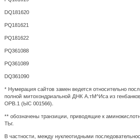
DQ181620
PQ181621
PQ181622
PQ361088
PQ361089
DQ361090
* Нумерация сайтов замен ведется относительно пос
полной митохондриальной ДНК А.тМ^Иса из генбанк
ОРВ.1 (ЫС 001566).
** обозначены транзиции, приводящие к аминокислот
ТЬг.
В частности, между нуклеотидными последовательно