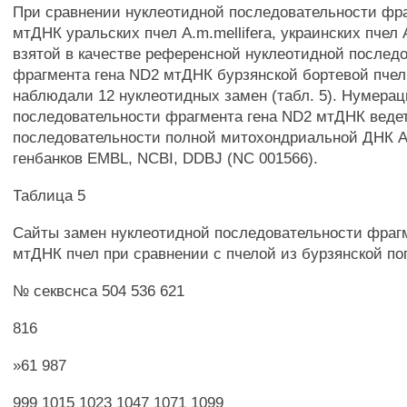
При сравнении нуклеотидной последовательности фр
мтДНК уральских пчел A.m.mellifera, украинских пчел 
взятой в качестве референсной нуклеотидной послед
фрагмента гена ND2 мтДНК бурзянской бортевой пчел
наблюдали 12 нуклеотидных замен (табл. 5). Нумера
последовательности фрагмента гена ND2 мтДНК веде
последовательности полной митохондриальной ДНК A.m
генбанков EMBL, NCBI, DDBJ (NC 001566).
Таблица 5
Сайты замен нуклеотидной последовательности фрагм
мтДНК пчел при сравнении с пчелой из бурзянской п
№ секвснса 504 536 621
816
»61 987
999 1015 1023 1047 1071 1099