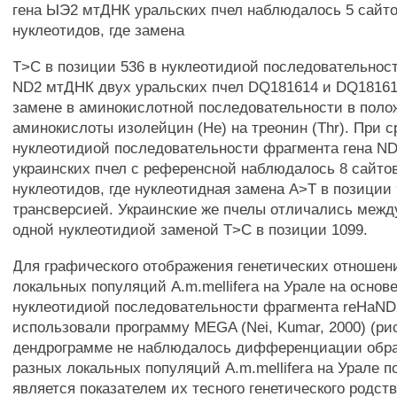
гена ЫЭ2 мтДНК уральских пчел наблюдалось 5 сайт
нуклеотидов, где замена
Т>С в позиции 536 в нуклеотидиой последовательнос
ND2 мтДНК двух уральских пчел DQ181614 и DQ18161
замене в аминокислотной последовательности в поло
аминокислоты изолейцин (Не) на треонин (Thr). При 
нуклеотидиой последовательности фрагмента гена N
украинских пчел с референсной наблюдалось 8 сайто
нуклеотидов, где нуклеотидная замена А>Т в позиции
трансверсией. Украинские же пчелы отличались межд
одной нуклеотидиой заменой Т>С в позиции 1099.
Для графического отображения генетических отношен
локальных популяций A.m.mellifera на Урале на основ
нуклеотидиой последовательности фрагмента reHaN
использовали программу MEGA (Nei, Kumar, 2000) (рис
дендрограмме не наблюдалось дифференциации обра
разных локальных популяций A.m.mellifera на Урале п
является показателем их тесного генетического родств