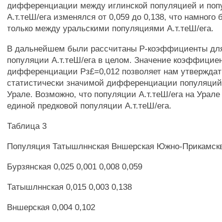
дифференциации между иглинской популяцией и по
А.т.теШ/ега изменялся от 0,059 до 0,138, что намного
только между уральскими популяциями А.т.теШ/ега.
В дальнейшем были рассчитаны Р-коэффициенты для
популяции А.т.теШ/ега в целом. Значение коэффицие
дифференциации Рз£=0,012 позволяет нам утверждат
статистически значимой дифференциации популяций 
Урале. Возможно, что популяции А.т.теШ/ега на Урал
единой предковой популяции А.т.теШ/ега.
Таблица 3
Популяция Татышлннская Вншерская Южно-Прикамскв
Бурзянская 0,025 0,001 0,008 0,059
Татышлннская 0,015 0,003 0,138
Вншерская 0,004 0,102