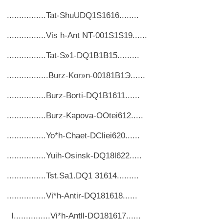
................Tat-ShuUDQ1S1616........
................Vis h-Ant NT-001S1S19......
................Tat-S»1-DQ1B1B15.........
.................Burz-Kor»n-00181B1Э......
................Burz-Borti-DQ1B1611......
................Burz-Kapova-OOtei612.....
................Yo*h-Chaet-DCliei620......
................Yuih-Osinsk-DQ18l622.....
................Tst.Sa1.DQ1 31614.........
................Vi*h-Antir-DQ181618......
_I...............Vi*h-Antll-DQ181617......