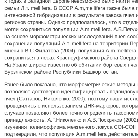
х годах в Западной Европе невозможно было найти н
семьи Л.т. mellifera. В СССР A.m,mellifera также была
интенсивной гибридизации в результате завоза пчел
регионов страны. Однако предполагалось, что в отде
могли сохраниться популяции A.m.mellifera. A.B.Петухо
на основе морфометрических исследований пчел соо
сохранении популяций А.т. mellifera на территории Пе
мнению В.С.Филатова (2004), популяция A.m.mellifera
сохраниться в лесах Красноуфимского района Свердл
На Урале широко известно об обитании бортевых пчел 
Бурзянском районе Республики Башкортостан.
Ранее было показано, что морфометрические методы 
позволяют достоверно идентифицировать подвидову
пчел (Сатгаров, Николенко, 2000), поэтому наши иссл
проводились с использованием ДНК-маркеров, котор
случаев позволяют более точно определять таксоном
принадлежность. А.Г.Николенко и А.В.Поскряков (2002
изучения полиморфизма межгенного локуса COI-COII
подтвердили, что популяция A.m.mellifera действител