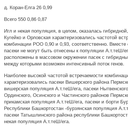
д. Коран-Елга 26 0,99
Всего 550 0,86 0,87
Игл и некая популяция, в целом, оказалась гибридной,
Кугейко и Орловская характеризовались частотой вст
комбинации РОО 0,90 и 0,93, соответственно. Вместе
пасеки не могут быть отнесены к популяции А.т.теШ/ега
расположены в массовом окружении пасек с гибридн
между которыми возможен интенсивный поток генов.
Наиболее высокой частотой встречаемости комбинац
характеризовались пасеки Вишерского района Пермско
вишерская популяция А.т.теШ/ега, пасеки Нытвенского
Ординского, Осинского и Частинского районов Пермско
прикамская популяция А.т.теШ/ега, пасеки и борти Бу
Республики Башкортостан -бурзянская популяция А.т.т
пасеки Татышлинского района республики Башкортост
некая популяция А.т.теШ/ега.