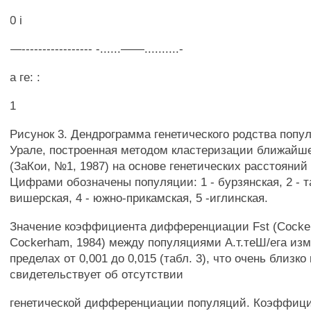
0 i
—----------------- -......——..........-
а ге: :
1
Рисунок 3. Дендрограмма генетического родства попу
Урале, построенная методом кластеризации ближайше
(ЗаКои, №1, 1987) на основе генетических расстояний 
Цифрами обозначены популяции: 1 - бурзянская, 2 - т
вишерская, 4 - южно-прикамская, 5 -иглинская.
Значение коэффициента дифференциации Fst (Cockerh
Cockerham, 1984) между популяциями А.т.теШ/ега из
пределах от 0,001 до 0,015 (табл. 3), что очень близко
свидетельствует об отсутствии
генетической дифференциации популяций. Коэффиц