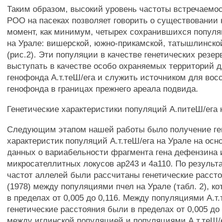
Таким образом, высокий уровень частоты встречаемо
РОО на пасеках позволяет говорить о существовании
момент, как минимум, четырех сохранившихся популя
на Урале: вишерской, южно-прикамской, татышлинско
(рис.2). Эти популяции в качестве генетических резер
выступать в качестве особо охраняемых территорий 
генофонда А.т.теШ/ега и служить источником для вос
генофонда в границах прежнего ареала подвида.
Генетические характеристики популяций А.питеШ/ега 
Следующим этапом нашей работы было получение ге
характеристик популяций А.т.теШ/ега на Урале на осн
данных о вариабельности фрагмента гена дефензина 
микросателлитных локусов ар243 и 4а110. По результ
частот аллелей были рассчитаны генетические расст
(1978) между популяциями пчел на Урале (табл. 2), к
в пределах от 0,005 до 0,116. Между популяциями А.т
генетические расстояния были в пределах от 0,005 до 0
между иглинской популяцией и популяциями А.т.теШ/е