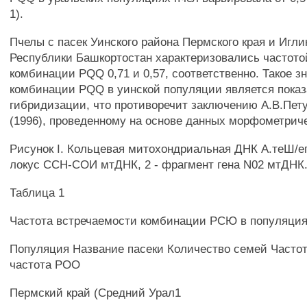
1).
Пчелы с пасек Уинского района Пермского края и Игли
Республики Башкортостан характеризовались частото
комбинации PQQ 0,71 и 0,57, соответственно. Такое з
комбинации PQQ в уинской популяции является показ
гибридизации, что противоречит заключению А.В.Пету
(1996), проведенному на основе данных морфометриче
Рисунок I. Кольцевая митохондриальная ДНК А.теШ/ег
локус ССН-СОИ мтДНК, 2 - фрагмент гена N02 мтДНК
Таблица 1
Частота встречаемости комбинации РСЮ в популяция
Популяция Название пасеки Количество семей Часто
частота РОО
Пермский край (Средний Урал1