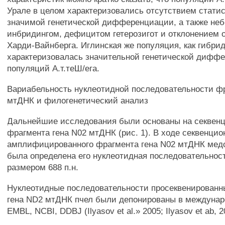
Урале в целом характеризовались отсутствием стати
значимой генетической дифференциации, а также н
инбридингом, дефицитом гетерозигот и отклонением 
Харди-Вайнберга. Иглинская же популяция, как гибрид
характеризовалась значительной генетической дифф
популяций А.т.теШ/ега.
Вариабельность нуклеотидной последовательности фр
мтДНК и филогенетический анализ
Дальнейшие исследования были основаны на секвен
фрагмента гена N02 мтДНК (рис. 1). В ходе секвенцио
амплифицированного фрагмента гена N02 мтДНК мед
была определена его нуклеотидная последовательнос
размером 688 п.н.
Нуклеотидные последовательности просеквенированн
гена ND2 мтДНК пчел были депонированы в междунар
EMBL, NCBI, DDBJ (Ilyasov et al.» 2005; Ilyasov et ab, 2