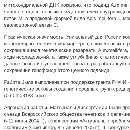
митохондриальной ДНК показано, что подвид A.m.melli
является единственным представителем внутривидо
ветви М, а предковой формой вида Apis mellifera L, м
эволюционной ветви С.
Практическая значимость. Уникальный для России ко
молекулярно-генетических маркёров, применённых в р
сохранившиеся генетические резерваты A.m.mellifera,
ходе исследований, а также углублённая статистичес
данных позволят усовершенствовать разработанную р
сохранения генофонда этого ценного подвида.
Работа была выполнена при поддержке гранта РФФИ 
генетические основы создания породных групп средн
(06-04-08183-офи).
Апробация работы. Материалы диссертации были пред
съезде Всероссийского общества генетиков и селекци
6-12 июня 2004 г.), конференции «Актуальные пробле
экологии» (Сыктывкар, 4-7 апреля 2005 г.), III Конкурс