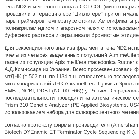
гена ND2 и межгенного локуса COI-COII (митохондри
проводили в термоциклере "Циклотерм" при оптимал
пары праймеров температуре отжига. Амплификаты р
полиакрилам идиом и агарозном гелях с использован
буферного раствора и окрашивали бромистым этидие
Для секвенционного анализа фрагмента гена ND2 исп
пчелы из четырёх выделенных популяций A.m.meUifera
также из популяции Apis melli/era macedónica Ruttner 
А.Д.Комиссара из Украине. Всего просеквенировали ф
мтДНК (с 502 п.н. по 1134 п.н. относительно последо
митохондриальной ДНК Apis mellifera ligusiica Spinola 
EMBL, NCBI, DDBJ (NC 001566)) y 15 пчел. Определен
последовательности проводили на автоматическом се
Prism 310 Genetic Analyzer (PE Applied Biosystems, US
использованием набора для флюоресцентного мече
согласно протоколу фирмы производителя (Amersham
Biotech DYEnamic ET Terminator Cycle Sequencing Kit).