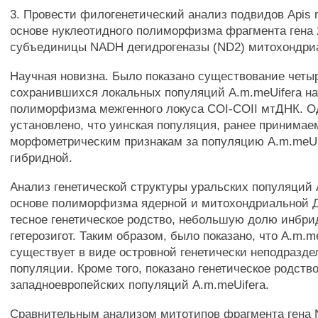
3. Провести филогенетический анализ подвидов Apis me
основе нуклеотидного полиморфизма фрагмента гена 
субъединицы NADH дегидрогеназы (ND2) митохондри
Научная новизна. Было показано существование четы
сохранившихся локальных популяций A.m.meUifera на
полиморфизма межгенного локуса COI-COII мтДНК. 
установлено, что уинская популяция, ранее принимае
морфометрическим признакам за популяцию A.m.meUif
гибридной.
Анализ генетической структуры уральских популяций A
основе полиморфизма ядерной и митохондриальной 
тесное генетическое родство, небольшую долю инбри
гетерозигот. Таким образом, было показано, что A.m.m
существует в виде островной генетически неподразде
популяции. Кроме того, показано генетическое родств
западноевропейских популяций A.m.meUifera.
Сравнительным анализом митотипов фрагмента гена