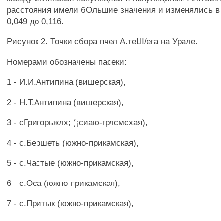
расстояния имели бОльшие значения и изменялись в
0,049 до 0,116.
Рисунок 2. Точки сбора пчел А.теШ/ега на Урале.
Номерами обозначены пасеки:
1 - И.И.Антипина (вишерская),
2 - Н.Т.Антипина (вишерская),
3 - сГригорьжлх; (¡сиаю-грлсмсхая),
4 - с.Бершеть (южно-прикамская),
5 - с.Частые (южно-прикамская),
6 - с.Оса (южно-прикамская),
7 - с.Притык (южно-прикамская),