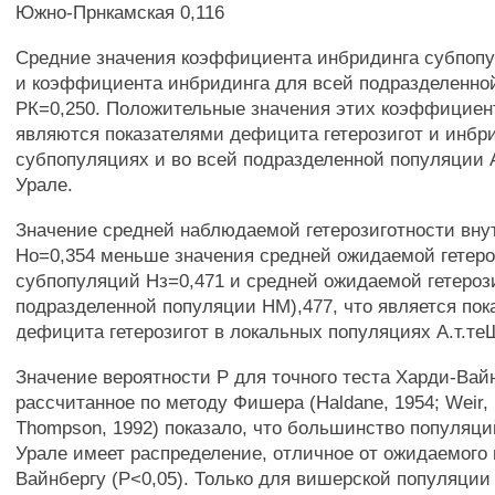
Южно-Прнкамская 0,116
Средние значения коэффициента инбридинга субпопу
и коэффициента инбридинга для всей подразделенно
РК=0,250. Положительные значения этих коэффициен
являются показателями дефицита гетерозигот и инбр
субпопуляциях и во всей подразделенной популяции А
Урале.
Значение средней наблюдаемой гетерозиготности вну
Но=0,354 меньше значения средней ожидаемой гетеро
субпопуляций Нз=0,471 и средней ожидаемой гетероз
подразделенной популяции НМ),477, что является пок
дефицита гетерозигот в локальных популяциях А.т.теШ
Значение вероятности Р для точного теста Харди-Вайн
рассчитанное по методу Фишера (Haldane, 1954; Weir, 
Thompson, 1992) показало, что большинство популяций
Урале имеет распределение, отличное от ожидаемого 
Вайнбергу (Р<0,05). Только для вишерской популяции