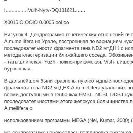
I...............Vuih-Nytv-DQ181621.......
X0015 O.OOlO 0.0005 ooíioo
Рисунок 4. Дендрограмма генетических отношений пч
A.m.mellifera на Урале, построенная по вариациям ну
последовательности фрагмента гена ND2 мтДНК с ис
метода кластеризации ближайшего соседа. Обозначен
- татышлинская, Yuzh - южно-прикамская, Vish- вишерс
бурзянская.
В дальнейшем были сравнены нуклеотидные последо
фрагмента гена ND2 мтДНК A.m.mellifera уральских п
всеми доступными в генбанках EMBL, NCBI, DDBJ ну
последовательностями этого желокуса большинства 
A.mellifera с
использованием программы MEGA (Nei, Kumar, 2000) (р
На дендрограмме наблюдалась группировка образцов 