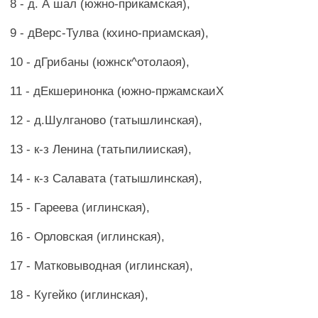
8 - д. А шал (южно-прикамская),
9 - дВерс-Тулва (кхино-приамская),
10 - дГрибаны (южнск^отолаоя),
11 - дЕкшеринонка (южно-пржамскаиХ
12 - д.Шулганово (татышлинская),
13 - к-з Ленина (татьпилииская),
14 - к-з Салавата (татышлинская),
15 - Гареева (иглинская),
16 - Орловская (иглинская),
17 - Матковыводная (иглинская),
18 - Кугейко (иглинская),