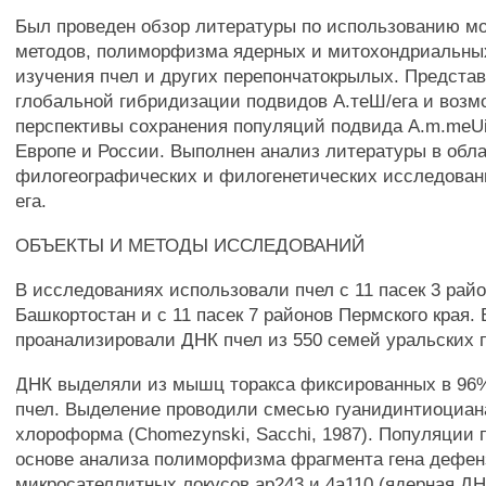
Был проведен обзор литературы по использованию м
методов, полиморфизма ядерных и митохондриальны
изучения пчел и других перепончатокрылых. Предста
глобальной гибридизации подвидов А.теШ/ега и воз
перспективы сохранения популяций подвида A.m.meUi
Европе и России. Выполнен анализ литературы в обл
филогеографических и филогенетических исследован
ега.
ОБЪЕКТЫ И МЕТОДЫ ИССЛЕДОВАНИЙ
В исследованиях использовали пчел с 11 пасек 3 рай
Башкортостан и с 11 пасек 7 районов Пермского края. 
проанализировали ДНК пчел из 550 семей уральских 
ДНК выделяли из мышц торакса фиксированных в 96
пчел. Выделение проводили смесью гуанидинтиоциан
хлороформа (Chomezynski, Sacchi, 1987). Популяции 
основе анализа полиморфизма фрагмента гена дефен
микросателлитных локусов ар243 и 4а110 (ядерная ДН