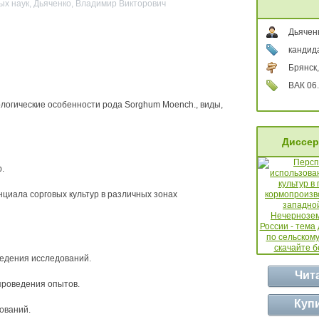
ых наук, Дьяченко, Владимир Викторович
Дьячен
кандид
Брянск,
ВАК 06.
ологические особенности рода Sorghum Moench., виды,
Диссер
.
нциала сорговых культур в различных зонах
ведения исследований.
Чит
проведения опытов.
Куп
ований.