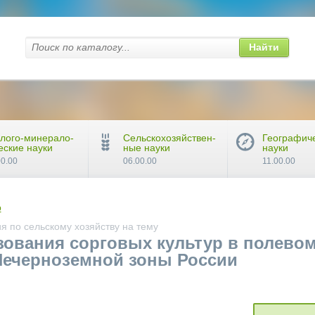
Найти
лого-минерало-
Сельскохозяйствен-
Географич
еские науки
ные науки
науки
00.00
06.00.00
11.00.00
о
 по сельскому хозяйству на тему
зования сорговых культур в полево
Нечерноземной зоны России