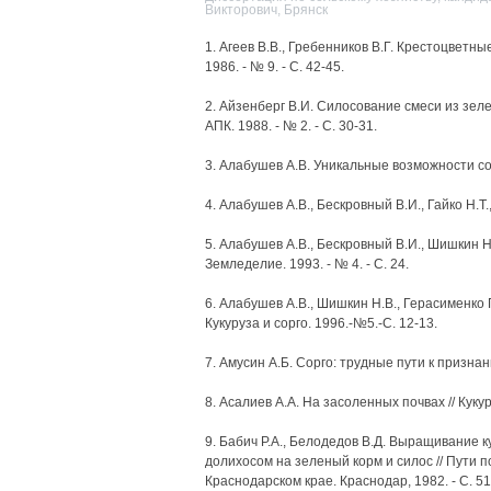
Викторович, Брянск
1. Агеев В.В., Гребенников В.Г. Крестоцветны
1986. - № 9. - С. 42-45.
2. Айзенберг В.И. Силосование смеси из зел
АПК. 1988. - № 2. - С. 30-31.
3. Алабушев А.В. Уникальные возможности сор
4. Алабушев А.В., Бескровный В.И., Гайко Н.Т.,
5. Алабушев А.В., Бескровный В.И., Шишкин Н.
Земледелие. 1993. - № 4. - С. 24.
6. Алабушев А.В., Шишкин Н.В., Герасименко Г
Кукуруза и сорго. 1996.-№5.-С. 12-13.
7. Амусин А.Б. Сорго: трудные пути к признани
8. Асалиев А.А. На засоленных почвах // Кукур
9. Бабич Р.А., Белодедов В.Д. Выращивание ку
долихосом на зеленый корм и силос // Пути 
Краснодарском крае. Краснодар, 1982. - С. 51