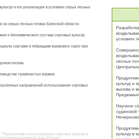
ультур и его реализация в условиях серых лесных
ур на серых лесных почвах Брянской области.
Разработк
возделыван
жая и биохимического состава сорговых культур.
условиях 
нциала сортами и гибридами кормового сорго при
Совершенс
возделыван
лесных поч
сроков посева.
Центрально
оизводстве травянистых кормов.
Продуктив
культур и 
 различных направлений использования сорговых
высева и в
Предкамья 
Научное с
суданской 
Нечернозе
Продуктивн
культур в 
у "Перспективы использования сорговых культур в
асти Нечерноземной зоны России"