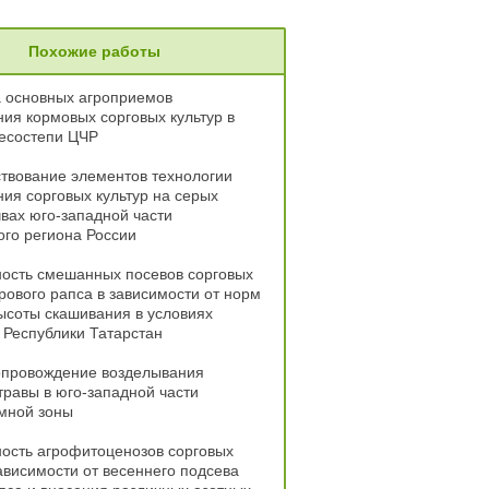
Похожие работы
а основных агроприемов
ия кормовых сорговых культур в
лесостепи ЦЧР
твование элементов технологии
ия сорговых культур на серых
вах юго-западной части
го региона России
ность смешанных посевов сорговых
ярового рапса в зависимости от норм
ысоты скашивания в условиях
Республики Татарстан
опровождение возделывания
травы в юго-западной части
мной зоны
ость агрофитоценозов сорговых
зависимости от весеннего подсева