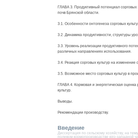
ГЛАВА 3. Продуктивный потенциал сорговых к
почв Брянской области.
3.1. Особенности онтогенеза сорговых культ
3.2. Динамика продуктивности, структуры уро
3.3. Уровень реализации продуктивного поте
различных направлениях использования.
3.4. Реакция сорговых культур на изменение 
3.5. Возможное место сорговых культур в пр
ГЛАВА 4. Кормовая и энергетическая оценка
культур.
Выводы.
Рекомендации производству.
Введение
Диссертация по сельскому хозяйству, на тем
полевом кормопроизводстве юго-западной ч