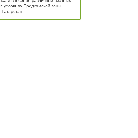
пса и внесения различных азотных
в условиях Предкамской зоны
 Татарстан