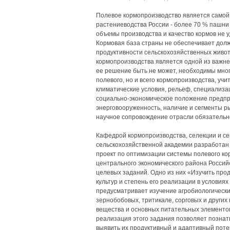
Полевое кормопроизводство является самой
растениеводства России - более 70 % пашни 
объемы производства и качество кормов не 
Кормовая база страны не обеспечивает дол
продуктивности сельскохозяйственных живот
кормопроизводства является одной из важн
ее решение быть не может, необходимы мног
полевого, но и всего кормопроизводства, уч
климатические условия, рельеф, специализац
социально-экономическое положение предпр
энерговооруженность, наличие и сегменты ры
научное сопровождение отрасли обязательн
Кафедрой кормопроизводства, селекции и се
сельскохозяйственной академии разработан
проект по оптимизации системы полевого ко
центрального экономического района Российс
целевых заданий. Одно из них «Изучить про
культур и степень его реализации в условия
предусматривает изучение агробиологическ
зернобобовых, тритикале, сорговых и других 
вещества и основных питательных элементо
реализация этого задания позволяет познат
выявить их продуктивный и адаптивный поте