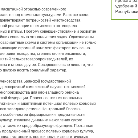
ярового ра
удобрений 
 масштабной отраслью современного
Республики
занято под кормовыми культурами. В это же время
удовлетворяют потребностей животноводства.
жной реализации генетического потенциала
ных и птицы. Поэтому совершенствование и развитие
ейших социально-экономических задач. Однозначным
овариантные схемы и системы организации не только
итывающие огромный комплекс факторов: поч-венно-
ия животноводства, степень его интенсивности,
иятий сельхозтоваропроизводителей, их
нка и многое другое. Совершенно ясно лишь то, что
о должно носить зональный характер.
меноводства Брянской государственной
 долгосрочный комплексный научно-технический
рмопроизводства для юго-западного региона
кой Федерации. Проект состоит из нескольких
дуктивный и адаптивный потенциал полевых кормовых
х юго-западного региона Центральной России»
их особенностей формирования продуктивности
культур, изучение динамики накопления сухого
в, а также их средообразующую функцию. Поэтапная
ь продукционный процесс полевых кормовых культур,
нциал, установить протеиновую и энергетическую