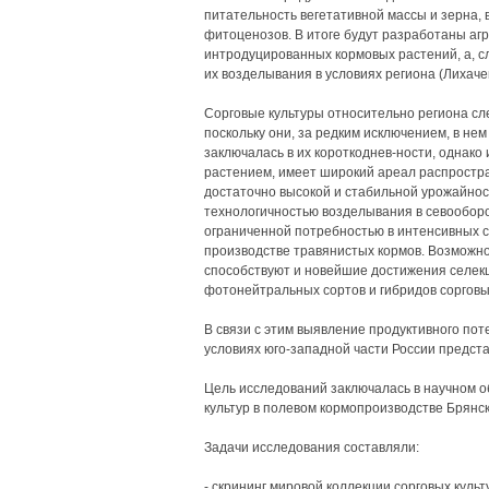
питательность вегетативной массы и зерна,
фитоценозов. В итоге будут разработаны аг
интродуцированных кормовых растений, а, с
их возделывания в условиях региона (Лихачев
Сорговые культуры относительно региона сл
поскольку они, за редким исключением, в не
заключалась в их короткоднев-ности, однако
растением, имеет широкий ареал распростра
достаточно высокой и стабильной урожайнос
технологичностью возделывания в севооборот
ограниченной потребностью в интенсивных с
производстве травянистых кормов. Возможной
способствуют и новейшие достижения селекц
фотонейтральных сортов и гибридов сорговых
В связи с этим выявление продуктивного пот
условиях юго-западной части России предст
Цель исследований заключалась в научном 
культур в полевом кормопроизводстве Брянск
Задачи исследования составляли:
- скрининг мировой коллекции сорговых культ