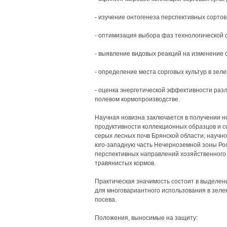
- изучение онтогенеза перспективных сортов 
- оптимизация выбора фаз технологической 
- выявление видовых реакций на изменение с
- определение места сорговых культур в зел
- оценка энергетической эффективности разл
полевом кормопроизводстве.
Научная новизна заключается в получении н
продуктивности коллекционных образцов и с
серых лесных почв Брянской области; научн
юго-западную часть Нечерноземной зоны Рос
перспективных направлений хозяйственного 
травянистых кормов.
Практическая значимость состоит в выделен
для многовариантного использования в зеле
посева.
Положения, выносимые на защиту: