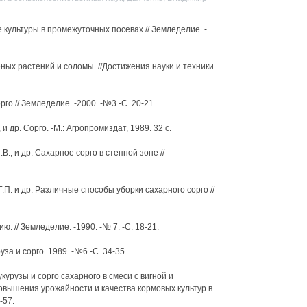
е культуры в промежуточных посевах // Земледелие. -
еных растений и соломы. //Достижения науки и техники
го // Земледелие. -2000. -№3.-С. 20-21.
 и др. Сорго. -М.: Агропромиздат, 1989. 32 с.
В., и др. Сахарное сорго в степной зоне //
.П. и др. Различные способы уборки сахарного сорго //
ю. // Земледелие. -1990. -№ 7. -С. 18-21.
уза и сорго. 1989. -№6.-С. 34-35.
курузы и сорго сахарного в смеси с вигной и
повышения урожайности и качества кормовых культур в
-57.