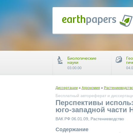
Биологические
Гео
науки
гич
03.00.00
04.
Диссертации
»
Агрономия
»
Растениеводств
Бесплатный автореферат и диссертация
Перспективы исполь
юго-западной части 
ВАК РФ 06.01.09, Растениеводство
Содержание