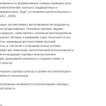
 возможности формирования сложных кормовых агро-
роэкологические паспорта традиционных и
ледовательно, будет установлена целесообразность
 Б.С.,2000).
едует рассматривать как возможные интродуценты,
м не возделывались. Основная причина, видимо,
 и кукуруза, также являясь типичным короткодневным
нения. Интерес к кормовому сорго объясняется его
тью, кормовыми достоинствами, высокой
ах, в том числе и в промежуточных посевах,
редствах химизации, многоплановом использовании в
 интродукции сорговых культур в регион
ии, доказавшей реальность создания термо- и
 культур.
енциала сорговых культур и уровня его реализации в
авляется актуальным.
обосновании возможности использования сорговых
ой области.
ур;