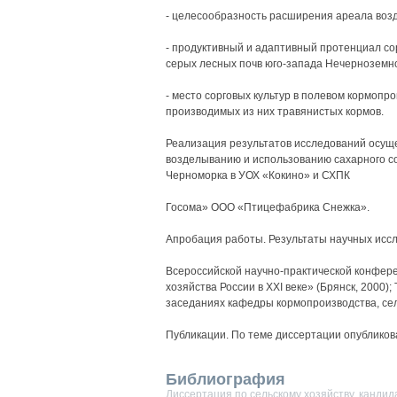
- целесообразность расширения ареала возд
- продуктивный и адаптивный протенциал сор
серых лесных почв юго-запада Нечерноземн
- место сорговых культур в полевом кормопр
производимых из них травянистых кормов.
Реализация результатов исследований осущ
возделыванию и использованию сахарного со
Черноморка в УОХ «Кокино» и СХПК
Госома» ООО «Птицефабрика Снежка».
Апробация работы. Результаты научных иссл
Всероссийской научно-практической конфере
хозяйства России в XXI веке» (Брянск, 2000);
заседаниях кафедры кормопроизводства, сел
Публикации. По теме диссертации опубликова
Библиография
Диссертация по сельскому хозяйству, кандид