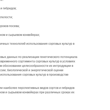
и гибридов;
спелости;
роков посева;
еном и сырьевом конвейерах;
ичных технологий использования сорговых культур в
овых данных по реализации генетического потенциала
овременного сортимента сорговых культур в условиях
ом обосновании целесообразности их интродукции в
сии; биологической и энергетической оценки
использования сорговых культур в производстве
ии наиболее перспективных видов сортов и гибридов
ном и сырьевом конвейерах при различных сроках их