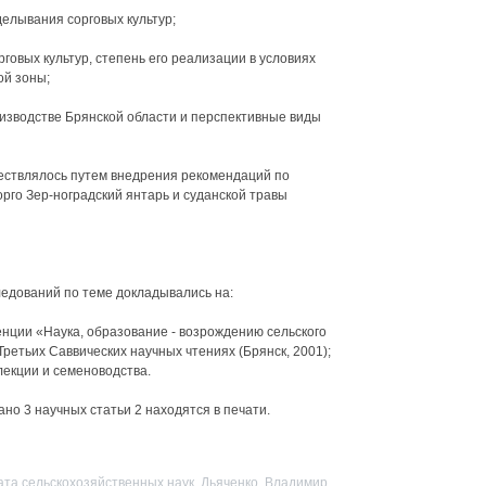
елывания сорговых культур;
говых культур, степень его реализации в условиях
ой зоны;
оизводстве Брянской области и перспективные виды
ествлялось путем внедрения рекомендаций по
рго Зер-ноградский янтарь и суданской травы
едований по теме докладывались на:
нции «Наука, образование - возрождению сельского
 Третьих Саввических научных чтениях (Брянск, 2001);
екции и семеноводства.
но 3 научных статьи 2 находятся в печати.
ата сельскохозяйственных наук, Дьяченко, Владимир