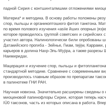
падной Сирия с контшинталмшми отложениями миоц
Материа* и методика. В основу работы положены резу
спор, пыльцы и органикоптошюго фитоп танктона. Ма
no время полового изучения «asiie йших опорных |яз|
которое проводилось группой советских и сирийских 
участил автора. Налинологически били опробованы ш
Датакийского прогиба - Зейнье, Гмам, tejijw, Каррами,
карьеров в долина Нахр-Эль-Wyjipa, а также разрезы
Наимиридах.
Мацерация и изучение спор, пыльцы и фитопланктона
стандартной методике. Сравнение с современными в
производилось главным образом по препаратам таксо
в палинотеке ГНИ РАН.
Научная новизна. Значительно расширены сведены о 
миоценовой папинофлоры Сирии, которая теперь насч
IÜ0 таксонов, часть из которых описана в работа. Впе