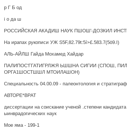
р Г Б од
i о да ш
РОССИЙСКАЯ АКАДИШ НАУК ПШОШ'-ДОЗКИЛ ИНСТ
На ирапах рукописи УЖ S5F,82.79t:5í>£.583.7(5ö9.I)
АЛЬ-АЙЛШ Гайда Мохамед Хайдар
ПАЛИПОС'ГГАТИГРЛЖЯ ЬШШНА СИГИИ (СПОШ, ПИЛ
ОРГА1ШОСТШШЛ МТОИЛАШОН)
Специальность 04.00.09 - палеонтология и стратигра
АВТОРЕ*ВРАТ
диссертации на соискание ученой .степени кандидата 
ыинврадогических наук
Мое яма - 199-1