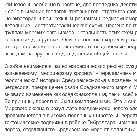
кайнозое и, особенно в ноогене, два последних десят
к сабо внимание геологов, тектонистов, стратигра-фов
По акватории и прибрежным регионам Средиземномо
детальные биостратиграфические схемы неогена почт
группам морских организмов. Летальность этих схем р
зональных до ярусных. Они в основном скоррели-ров
что дает возможность прослеживать выделяемые под
выходом на ярусные подразделения общей шкалы.
Особое внимание в палеогеографических реконструкци
называемому "мессинскому кризису" - переломному м
геологической истории Средиземноморья в позднем м
регрессия, прекращение связи Средиземного морл с 
вызвало изменение как осадконакопле:шя, так и всей 
Ее причины, вероятно, были комплексными. Это и сн
Мирового океана в результате позднемиоце-нового ол
проявившегося в высоких полярных широтах и, вероят
тектонические подвижки в районе Гибралтара, измен
порога, отделяющего Средиземное море от Атлантики