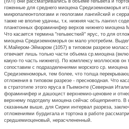
(Í97I) они рассматривались в объеме гельвета и торто
гоженные для среднего миоцена Средиземноморья ит
микропалеонтологами и геологами лангийский и серр
также не вполне удачны, т.к. нижняя часть лангил сод
планктонных фораминифер верхов нижнего миоцена М
Что касается термина "гельвесткий" ярус, то для отло
миоцена Средиземноморья он мало употребим. Выде
К.Майером-Эймаром (1057) в типовом разрезе молассн
отвечает лишь только части объема ср.миоцена (включ
какую-то часть нижнего). По комплексу моллюсков он 
сопоставим с подразделениями морского ср. миоцена
Средиземноморья, тем более, что толща перекрывающ
отложения в типовом разрезе - пресноводная. Что каса
в стратотипе этого яруса в Пьемонте (Северная Итал
фораминифер и дашоцист верхнемио-ценовие и отнес
верхнему подотделу миоцена сейчас общепринято. В 
сказанным выше, для Сирии интервал разреза, закл
отложениями бурдигала и тортона в работе рассматри
средшемиоценовый, нерасчлененный.