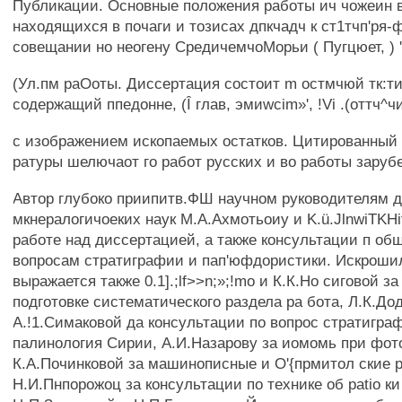
Публикации. Основные положения работы ич чожеин в
находящихся в почаги и тозисах дпкчадч к ст1тчп'ря
совещании но неогену СредичемчоМорьи ( Пугцюет, ) 'vj'
(Ул.пм раОоты. Диссертация состоит m остмчюй тк:ти i
содержащий ппедонне, (Î глав, эмиwcim»', !Vi .(оттч^ч
с изображением ископаемых остатков. Цитированный 
ратуры шелючаот го работ русских и во работы заруб
Автор глубоко приипитв.ФШ научном руководителям до
мкнералогичоеких наук М.А.Ахмотьоиу и K.ü.JlnwiTKHi
работе над диссертацией, а также консультации п о
вопросам стратиграфии и пап'юфдористики. Искроши
выражается также 0.1].;lf>>n;»;!mo и К.К.Но сиговой з
подготовке систематического раздела ра бота, Л.К.До
А.!1.Симаковой да консультации по вопрос стратигра
палинология Сирии, А.И.Назарову за иомомь при фот
К.А.Починковой за машинописные и О'{прмитол ские 
Н.И.Пнпорожоц за консультации по технике об patio ки