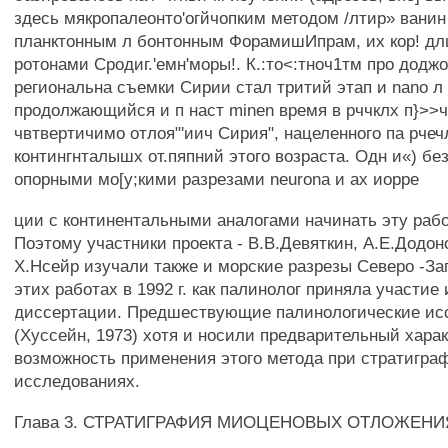
здесь мякропалеонто'огйчопким методом /лтир» ванин
планктонным л бонтонным ФорамишИпрам, их кор! дл
ротонами Сродиг.'емн'моры!. К.:то<:тноч1тм про додж
региональна съемки Сирии стал тритий этап и nano л
продолжающийся и п наст minen время в рччклх п}>>ч
чвтвертичимо отлоя"'иич Сирия", нацеленного па рчеч
контингнталышх от.пяпний этого возраста. Одн и«) бе
опорными мо[у;кими разрезами neurona и ах иорре
ции с континентальными аналогами начинать эту рабо
Поэтому участники проекта - В.В.Девяткин, А.Е.Додон
Х.Нсейр изучали также и морские разрезы Северо -За
этих работах в 1992 г. как палинолог приняла участие 
диссертации. Предшествующие палинологические ис
(Хуссейн, 1973) хотя и носили предварительный хара
возможность применения этого метода при стратигра
исследованиях.
Глава 3. СТРАТИГРАФИЯ МИОЦЕНОВЫХ ОТЛОЖЕН