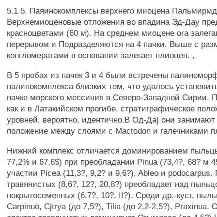
5.1.5. Паяинокомплексы верхнего миоцена Пальмирм
Верхнемиоценовые отложения во впадина Эд-Дау пр
красноцветами (60 м). На среднем миоцене ora залег
перерывом и Подразделяются на 4 пачки. Выше с ра
конгломератами в основании залегает плиоцен. ,
В 5 пробах из пачек 3 и 4 были встречены палиномор
палинокомплекса близких тем, что удалось установит
пачке морского мессиния в Северо-Западной Сирии. П
как и в Латакийском прогибе, стратиграфическое пол
уровней, вероятно, идентично.В Од-Да] они занимаю
положение между слоями с Mactodon и галечниками п
Нижний комплекс отличается доминированием пыльцы
77,2% и 67,6$) при преобладании Pinua (73,4?, 68? м 4
участии Picea (11,3?, 9,2? и 9,6?), Ableo и podocarpus
травянистых (8,6?, 12?, 20,8?) преобладает над пыльц
покрытосеменных (6,7?, 10?, II?). Среди др.-куст, пыльц
Carpinuö, Cjtrya (до 7,5?), Tilia (до 2,2-2,5?), Praxinua,