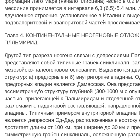
формации Лаго Маре (начало плиоцена) -всего в 0,2 м
мессиния принимается в интервале 6,3 (6,5)-5,4 млн. л
двучленное строение, установленное в Италии с выд
подэвапоритовой и эвапоритовой частей прослеживае
Глава 4. КОНТИНЕНТАЛЬНЫЕ НЕОГЕНОВЫЕ ОТЛО
ПЛЛЬМИРИД
Другой тип разреза неогена связан с депрессиями П
представляют собой типичные грабек-сииклиналп, за
мезозойско-палеогеновом основании. Выделяются два
структур: а) предгорные и б) внутригорпне впадины. 
предгорных впадин является Дамасская. Она предста
ассиметричну'о структуру глубиной (300-1000 м с опу
частью, прилегающей к Пальмиридам и отделенной о
разломами с надвиговой составляющей, направленно
впадины. Типичным примером внутригорной впадины П
является депрессия Эд-Дау, расположенная к востоку о
достигает длины от 100 км, при ширине до 30 км и пр
симметричную.грабен-синклиналь, осложненную разл