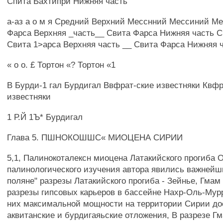
Спита Бахтипри Нижняя часть
а-аз а о м я Средний Верхний Месснний Мессиний М
Фарса Верхняя _часть__ Свита Фарса Нижняя часть 
Свита 1>арса Верхняя часть __ Свита Фарса Нижняя 
« о о. £ Тортон «? Тортон «1
В Бурди-1 гал Бурдигал Ввфрат-ские известняки Квфр
известняки
1 Р.Й 1Ъ* Бурдигал
Глава 5. ПШНОКОШШС« МИОЦЕНА СИРИИ
5,1, Палинокоталексн миоцена Латакийского прогиба 
палинологического изучения автора явились важнейш
поляне" разрезы Латакийского прогиба - Зейнье, Гмам
разрезы гипсовых карьеров в бассейне Нахр-Оль-Мурр
них максимальной мощности на территории Сирии до
аквитанские и бурдигаяьские отложения, В разрезе Г