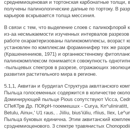
среднемиоценовая и тортонская карбонатные толщи, 
получены палинологические дапные по тортоку. В раз
карьеров вскрывается толща мессиния.
В связи с тем, что выделение слоев с паликофлорой к
из-аа несмыкаемости изученных интервалов разрезов
работе охарактеризованы паликокомплексы, возраст к
установлен по комплексам фораминифер тех же разр
(Крашенинников, 1971) и органнкостенному фитопланк
палинокомплексом понимается совокупность однотип
-пыльцевых спектров в разрезе, отражающих эволюц
развития растительного мира в регионе.
5.1,1, Аквитан и бурдигал Структура аквлтанского ком
Пыльца голосеменных содержится в количестве около
Доминирующей пыльце Pious сопутствуют Vicca, Cedru
СПеКТрв Др. ПОКрН-тооемешшх - Curya, Kn^uliniratitt, 
Betulu, Ainu«,' U1 raus, . Jiiliu, bius'iüliu, rfiius, Ilex, Le
Пыльца буковых единична. Этим аквитанский комплек
срэднемиоценового. 3 спектре травянистых Chonopodi