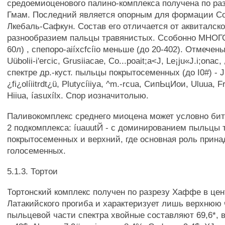
средоемиоценового палино-комплекса получена по ра
Гмам. Последний является опорным для формации С
Лкебаль-Сафкун. Состав его отличается от аквиталск
разнообразием пальцы травянистых. Ссобонно МНОГО 
60л) , спепоро-aiíxcfcíio меньше (до 20-402). Отмечен
Uübolii-i'ercic, Grusiiacae, Co...poait;a<J, Le¡ju«J.i;onac
спектре др.-куст. пыльцы покрытосеменных (до I0#) - Ju
¿fi¿olíiitrdt¿ü, Plutycíiiya, ^m.-rcua, СипЬцИои, Uluua, Fr
Hiiua, íasuxílx. Спор иозначитолыю.
Паливокомплекс среднего миоцена может условно бит
2 подкомплекса: íuauutЙ - с доминированием пыльцы 
покрытосеменных и верхний, где основная роль прин
голосеменных.
5.1.3. Тортои
Тортонский комплекс получен по разрезу Хаффе в це
Латакийского прогиба и характеризует лишь верхнюю ч
пыльцевой части спектра хвойные составляют 69,6*, в