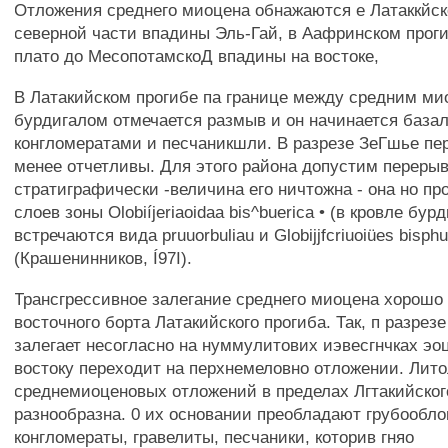
Отложения среднего миоцена обнажаются е Латаккйск
северной части впадины Эль-Гай, в Аафринском прог
плато до МесопотамскоД впадины на востоке,
В Латакийском прогибе па границе между средним ми
бурдигалом отмечается размыв и он начинается база
конгломератами и песчаникшли. В разрезе ЗеГшье пе
менее отчетливы. Для этого района допустим перерыв
стратиграфически -величина его ничтожна - она но пр
слоев зоны Olobiíjeriaoidaa bis^buerica • (в кровле бур
встречаются вида pruuorbuliau и Globijjfcriuoiües bisphu
(Крашенинников, Í97I).
Трансгрессивное залегание среднего миоцена хорошо 
восточного борта Латакийского прогиба. Так, п разрез
залегает несогласно на нуммулитових иэвесгнчках эоц
востоку переходит на перхнемеловно отложении. Лит
среднемиоценовых отложений в пределах Лгтакийског
разнообразна. 0 их основании преобладают грубообло
конгломераты, гравелиты, песчаники, которив гняо