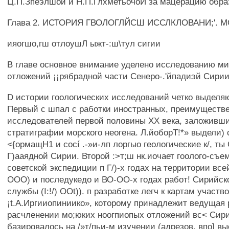
Ц.П.Зпеэлшой и Н.П.ГлхметьочоЙ за мацерацию обра
Глава 2. ИСТОРИЯ ГВОЛОГЛЙСШ ИССЛКЛОВАНИ;'. 
ияогшо,гш отлоушЛ ыжт-:ш\тул сигии
В главе основное внимание уделено исследованию м
отложений ¡¡рябрадной части Сенеро-.'йпадиэй Сирии
D истории гоологических исследований четко выделяю
Первый с шпал с работки иностранных, преимуществ
исследователей первой половины XX века, заложивш
стратиграфии морского неогена. Л.йоборТ!*» выдели)
<{ормащН1 и cocí .-»и-лп лоргыо геологические к/, ты
Г)ааядной Сирии. Второй :>т;ш нк.иочает гоолого-съе
советской экспедиции п Г/)-х годах на территории все
ООО) и последукедо и ВО-ОО-х годах работ! Сирийск
службы (I:!/) OOt)). п разработке легч к картам участв
¡t.А.Иргииопиниико», которому принадлежит ведущая 
расчленении мо;юких ноогпиопых отложений вс< Сир
базировалось на /»т/пьи-м изучении (адрезов, впо] 