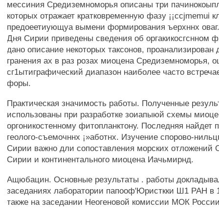
мессиния Средиземноморья описаны три пачинокоыпл
которых отражает кратковременную фазу ¡¡ccjmemui к
предоеетиующуа вымени формирования ъерхннх оваг.
Дня Сирии приведены сведения об оргакикосгснном ф
дано описание некоторых таксонов, проанализирован 
гранения ах в раз розах миоцена Средиземноморья, о
сг1ытиграфический диапазон наиболее часто встреч
форы.
Практическая значимость работы. Полученные резуль
использованы при разработке зоиапыюй схемы миоце
оргоникостенному фитопланктону. Последняя найдет 
геолого-съемочннх ¡»аботнх. Изучение спорово-нильц
Сирии важно дли сопоставления морских отложений 
Сирии и континентального миоцена Иачьмирнд.
Ащюбацин. Основные результаты . работы докладыва
заседаниях лаборатории папооф'Юристкки Ш1 РАН в 1902 
также на заседании Неогеновой комиссии МОК России