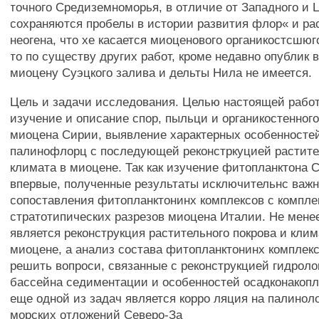
точного Средиземноморья, в отличие от Западного и 
сохраняются пробелы в истории развития флор« и ра
неогена, что хе касается миоценового органикостсшюг
то по существу других работ, кроме недавно опублик 
миоцену Суэцкого залива и дельты Нила не имеется.
Цель и задачи исследования. Целью настоящей рабо
изучение и описание спор, пыльци и органикостенног
миоцена Сирии, выявление характерных особенносте
палинофлорц с последующей реконстркуцией растител
климата в миоцене. Так как изучение фитопланктона 
впервые, полученные результаты исключительнс важ
сопоставления фитопланктонинх комплексов с компл
стратотипических разрезов миоцена Италии. Не мене
является реконструкция растительного покрова и кли
миоцене, а анализ состава фитопланктонинх комплек
решить вопроси, связанные с реконструкцией гидроло
бассейна седиментации и особенностей осадконакопл
еще одной из задач является корро ляция на палинол
морских отложений Северо-За