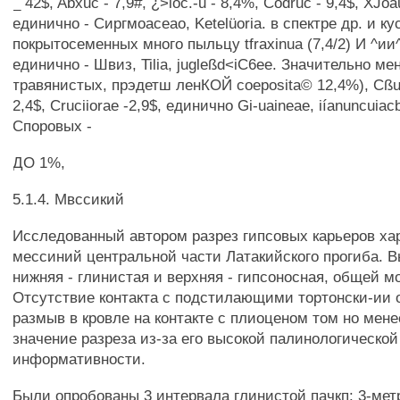
_ 42$, Abxuc - 7,9#, ¿>ioc.-u - 8,4%, Codruc - 9,4$, XJo
единично - Сиргмоасеао, Ketelüoria. в спектре др. и кус
покрытосеменных много пыльцу tfraxinua (7,4/2) И ^ии
единично - Швиз, Tilia, jugleßd<iC6ee. Значительно 
травянистых, прэдетш ленКОЙ coeposita© 12,4%), C
2,4$, Cruciiorae -2,9$, единично Gi-uaineae, iíanuncuiacb
Споровых -
ДО 1%,
5.1.4. Мвссикий
Исследованный автором разрез гипсовых карьеров ха
мессиний центральной части Латакийского прогиба. В
нижняя - глинистая и верхняя - гипсоносная, общей м
Отсутствие контакта с подстилающими тортонски-ии
размыв в кровле на контакте с плиоценом том но мене
значение разреза из-за его высокой палинологической
информативности.
Были опробованы 3 интервала глинистой пачкп: 3-метр