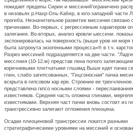
покидает пределы Сирии и мессиний'ограничено расп
в низовьях р.Нахр-Оль-Кабир, в юго-западной части Л
прогиба. Незначительное развитие мессинкя связано 
причинами. Во-первых, с регрессивным характером ог
залегания. Во-вторых, анализ кровли ыессини. показыв
экспонировалась на поверхность (выше уров ня моря 
была затронута экзогенными процесса»® в т.ч. карст
Разрез мессиний подразделяется на две части. "Ладги
месслния (10-12.м) представ лена полого залегающим
коричневыми плитчатыми глшамд Выше идет пачка с
глин, слабо загипсованных. "Гицсоносная" пачка месик
вскрыта в гипсовом кар ере. Строение ее трехчленное
представлена гкпсо носными слоями - переслаивание
известняков. Средняя часть олокена глинами, мергеля
известняками. Верхняя част пачки вновь состоит из г
трансгрессивно залегают отложения плиоцена.
Осадки плиоценовой трансгрессии локатся разными
стратиграфическими уровнями на месскний и основан