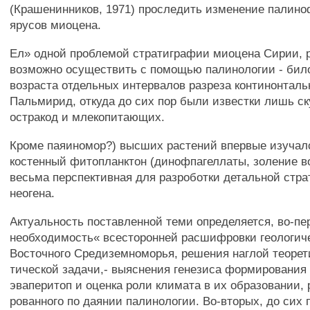
(Крашенинников, 1971) проследить изменение палино
ярусов миоцена.
Ел» одной проблемой стратиграфии миоцена Сирии, 
возможно осуществить с помощью палинологии - било
возраста отдельных интервалов разреза континонталь
Пальмирид, откуда до сих пор были известки лишь ск
остракод и млекопитающих.
Кроме паяиномор?) высших растений впервые изучалс
костенный фитопланктон (динофпагеллаты, золение в
весьма перспективная для разроботки детальной стра
неогена.
Актуальность поставленной теми определяется, во-пе
необходимость« всесторонней расшифровки геологич
Восточного Средиземноморья, решения наглой теорет
тической задачи,- выяснения генезиса формирования
эваперитоп и оценка роли климата в их образовании, 
рованного по даянии палинологии. Во-вторых, до сих 