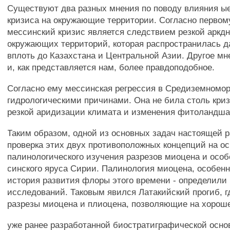
Существуют два разных мнения по поводу влияния ые
кризиса на окружающие территории. Согласно первому
мессинский кризис является следствием резкой аркд
окружающих территорий, которая распространилась да
вплоть до Казахстана и Центральной Азии. Другое мн
и, как представляется нам, более правдоподобное.
Согласно ему мессинская регрессия в Средиземномор
гидрологическими причинами. Она не била столь кри
резкой аридизации климата и изменения фитоландш
Таким образом, одной из основных задач настоящей 
проверка этих двух противоположных концепций на о
палинологического изучения разрезов миоцена и особ
синского яруса Сирии. Палинология миоцена, особенн
история развития флоры этого времени - определили
исследований. Таковым явился Латакийский прогиб, 
разрезы миоцена и плиоцена, позволяющие на хорош
уже ранее разработанной биостратиграфической осно