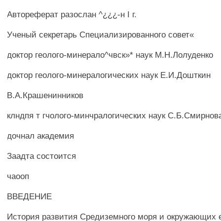
Автореферат разослан ^¿¿¿-н I г.
Ученый секретарь Специализированного совет«
доктор геолого-минерало^чвск»* наук М.Н.Лолуденко
доктор геолого-минералогических наук Е.И.Дошткин
В.А.Крашенинников
клндпя т гчолого-минчралогических наук С.Б.Смирнов
дочнал академия
Заадта состоится
чаооп
ВВЕДЕНИЕ
История развития Средиземного моря и окружающих е