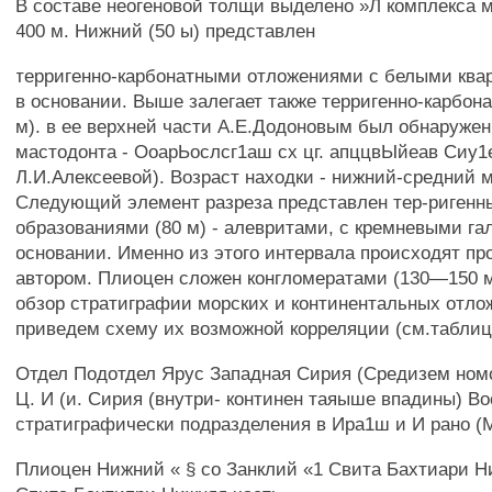
В составе неогеновой толщи выделено »Л комплекса 
400 м. Нижний (50 ы) представлен
терригенно-карбонатными отложениями с белыми кв
в основании. Выше залегает также терригенно-карбон
м). в ее верхней части А.Е.Додоновым был обнаружен
мастодонта - ОоарЬослсг1аш сх цг. апццвЫйеав Сиу1е
Л.И.Алексеевой). Возраст находки - нижний-средний 
Следующий элемент разреза представлен тер-риген
образованиями (80 м) - алевритами, с кремневыми га
основании. Именно из этого интервала происходят п
автором. Плиоцен сложен конгломератами (130—150 м
обзор стратиграфии морских и континентальных отл
приведем схему их возможной корреляции (см.таблиц
Отдел Подотдел Ярус Западная Сирия (Средизем ном
Ц. И (и. Сирия (внутри- континен таяыше впадины) В
стратиграфически подразделения в Ира1ш и И рано (
Плиоцен Нижний « § со Занклий «1 Свита Бахтиари Н