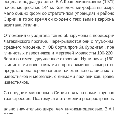
эоцена и подразделяется В.А.Крашенинниковым (1971)
пачек, мощностью 144 м. Комплокс микрофаз ны разр
мало общих форм со стратотипом (Франция) и район
Сирии, в то жо время он сходен с такс вым из карбон
аквитана Италии.
Отложения б-урдигала так ко обнаружены в перифери
Латакийского прогиба. Перекрываются они с глубоким
среднего миоцена. У ЮВ борта прогиба бурдигал . пр
глинистых известняков и мергелей моваюсты 100-220
борта он имеет двучленное строение. Н;ши пачка (160
глинистыми известняками с прослоями ко: гломератов
представлена чередованием пачек неясно слоистых г
известняков и мергелей, с линзами песчани ков, грав
известняков.
Со средним миоценом в Сирии связана самая крупная
трансгрессия. Поэтому эти отложения распространен
ально значительно шире, чем нижнемиоценовые. В.А