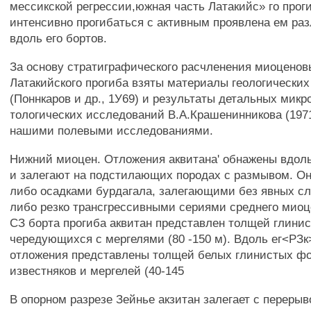
мессикской регрессии,южная часть Латакийс» го прог
интенсивно прогибаться с активным проявлена ем ра
вдоль его бортов.
За основу стратиграфического расчленения миоценов
Латакийского прогиба взяты материалы геологических
(Поннкаров и др., 1У69) и результаты детальных микр
тологических исследований В.А.Крашенинникова (1971
нашими полевыми исследованиями.
Нижний миоцен. Отложения аквитана' обнажены вдоль
и залегают на подстилающих породах с размывом. О
либо осадками бурдагала, залегающими без явных с
либо резко трансгрессивными сериями среднего миоц
СЗ борта прогиба аквитан представлен толщей глинис
чередующихся с мергелями (80 -150 м). Вдоль ег<РЗк
отложения представлены толщей белых глинистых 
известняков и мергелей (40-145
В опорном разрезе Зейнье акзитан залегает с перерыв