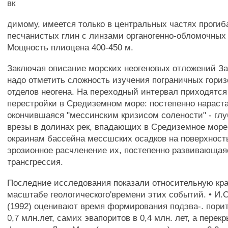
вк
димому, имеется только в центральных частях прогиба
песчанистых глин с линзами органогенно-обломочных 
Мощность плиоцена 400-450 м.
Заключая описание морских неогеновых отложений З
надо отметить сложность изучения пограничных гориз
отделов неогена. На переходный интервал приходятся
перестройки в Средиземном море: постепенно нараст
окончившаяся "мессинским кризисом солености" - гл
врезы в долинах рек, впадающих в Средиземное море
окраинам бассейна мессшских осадков на поверхность
эрозионное расчленение их, постепенно развивающая
трансгрессия.
Последние исследования показали относительную кра
масштабе геологического'времени этих событий. • И.С
(1992) оценивают время формирования подэва-. пори
0,7 млн.лет, самих эвапоритов в 0,4 млн. лет, а пере