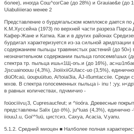
более), иногда Сош^озгСае (до 28%) и Grauiae&e (до
Uiabuliiierao менее 2
Представление о бурдягальском комплоксе дается по
К.М.Хуссейна (1973) по верхней части разреза Парса-
Кафер-Жане и Катма. Как и в других районах Средиз
бурдигал характеризуется из-за сильной аридпзации
содержанием пыльцы травянистых растений (до 50») 
незначительном содержании пыльца голосемв!шых (до
спектра тр. пыльца ишь«1Щ-огь.и (до 16%), ас»ш1пбао
Jjscuainoouu (4,3%), JioiiixiiGUlacc-uo (3,5%), единич
diüOfcaü, üoupuüituo, Ai'toiai3ia, ÄJ-ißumtacciie. Сред
мхов. В спектра голосеменных пыльца i- inu ! ;уу, н<др
в равных количествах, пдчмичио -
foüociiivu¡3, Cupresaucfeut; и ^iioóra. Древесные пок
представлены Salix (до ö%), ju^luas (4,3%), единично -U
iiouuJ.u, Goi'^'luü, цистсиз, Сахуа, Acacia, V.yanu.
5.1.2. Средний миоцен ■ Налболее полная характерис