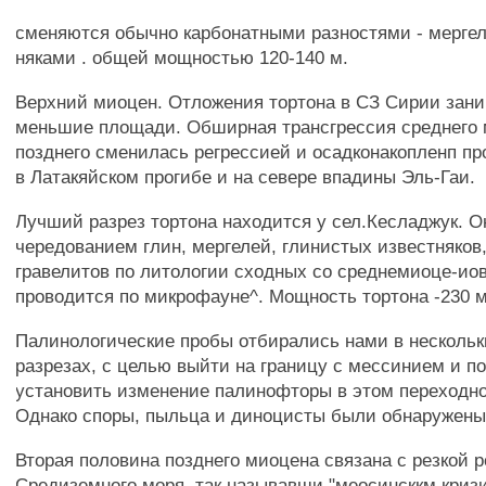
сменяются обычно карбонатными разностями - мерге
няками . общей мощностью 120-140 м.
Верхний миоцен. Отложения тортона в СЗ Сирии зани
меньшие площади. Обширная трансгрессия среднего 
позднего сменилась регрессией и осадконакопленп 
в Латакяйском прогибе и на севере впадины Эль-Гаи.
Лучший разрез тортона находится у сел.Кесладжук. О
чередованием глин, мергелей, глинистых известняков,
гравелитов по литологии сходных со среднемиоце-ио
проводится по микрофауне^. Мощность тортона -230 м
Палинологические пробы отбирались нами в нескольк
разрезах, с целью выйти на границу с мессинием и п
установить изменение палинофторы в этом переходн
Однако споры, пыльца и диноцисты были обнаружены 
Вторая половина позднего миоцена связана с резкой р
Средиземного моря, так называвши "меосинсккм криз