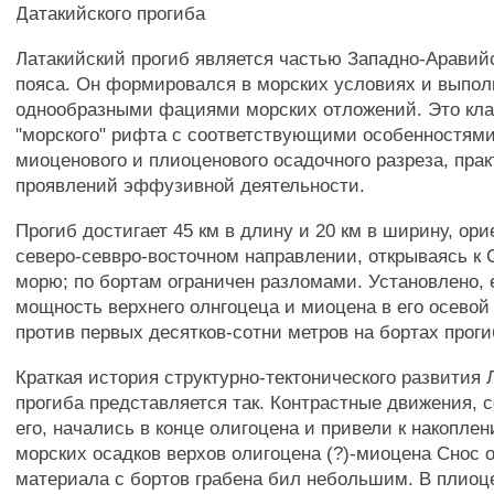
Датакийского прогиба
Латакийский прогиб является частью Западно-Аравий
пояса. Он формировался в морских условиях и выпол
однообразными фациями морских отложений. Это кла
"морского" рифта с соответствующими особенностями
миоценового и плиоценового осадочного разреза, прак
проявлений эффузивной деятельности.
Прогиб достигает 45 км в длину и 20 км в ширину, ори
северо-севвро-восточном направлении, открываясь к
морю; по бортам ограничен разломами. Установлено, 
мощность верхнего олнгоцеца и миоцена в его осевой
против первых десятков-сотни метров на бортах проги
Краткая история структурно-тектонического развития 
прогиба представляется так. Контрастные движения,
его, начались в конце олигоцена и привели к накопле
морских осадков верхов олигоцена (?)-миоцена Снос 
материала с бортов грабена бил небольшим. В плиоц