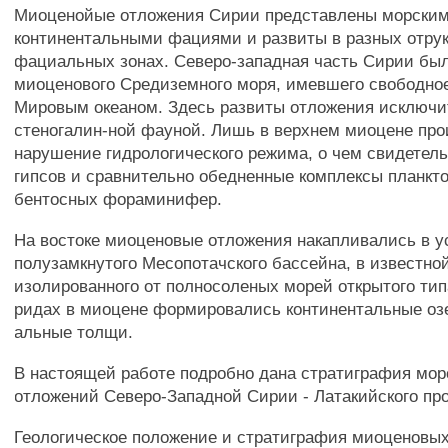
Миоценойые отложения Сирии представлены морским
континентальными фациями и развиты в разных отрук
фациальных зонах. Северо-западная часть Сирии бы
миоценового Средиземного моря, имевшего свободно
Мировым океаном. Здесь развиты отложения исключи
стеногалин-ной фауной. Лишь в верхнем миоцене пр
нарушение гидрологического режима, о чем свидетел
гипсов и сравнительно обедненные комплексы планкт
бентосных фораминифер.
На востоке миоценовые отложения накапливались в у
полузамкнутого Месопотачского бассейна, в известно
изолированного от полносоленых морей открытого ти
ридах в миоцене формировались континентальные оз
альные толщи.
В настоящей работе подробно дана стратиграфия мо
отложений Северо-Западной Сирии - Латакийского про
Геологическое положение и стратиграфия миоценовы