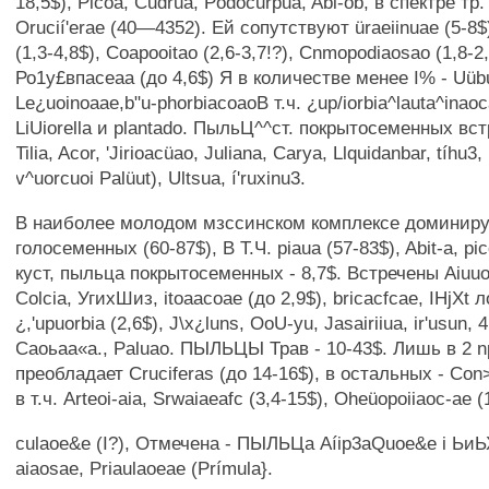
18,5$), Picoa, Cudrua, Podocurpua, Abi-ob, в спектре т
Orucií'erae (40—4352). Ей сопутствуют üraeiinuae (5-8
(1,3-4,8$), Coapooitao (2,6-3,7!?), Cnmopodiaosao (1,8-2,
Ро1у£впасеаа (до 4,6$) Я в количестве менее I% - Uübull
Le¿uoinoaae,b"u-phorbiacoaoB т.ч. ¿up/iorbia^lauta^inaoc
LiUiorella и plantado. ПыльЦ^^ст. покрытосеменных вс
Tilia, Acor, 'Jirioacüao, Juliana, Carya, Llquidanbar, tíhu3
v^uorcuoi Palüut), Ultsua, í'ruxinu3.
В наиболее молодом мзссинском комплексе доминир
голосеменных (60-87$), В Т.Ч. piaua (57-83$), Abit-a, pi
куст, пыльца покрытосеменных - 8,7$. Встречены Aiuuo
Colcia, УгихШиз, itoaacoae (до 2,9$), bricacfcae, IHjXt ло«г
¿,'upuorbia (2,6$), J\x¿luns, OoU-yu, Jasairiiua, ir'usun, 
Саоьаа«а., Paluao. ПЫЛЬЦЫ Трав - 10-43$. Лишь в 2 n
преобладает Cruciferas (до 14-16$), в остальных - Con>o
в т.ч. Arteoi-aia, Srwaiaeafc (3,4-15$), Oheüopoiiaoc-ae (
culaoe&e (I?), Отмечена - ПЫЛЬЦа Aíip3aQuoe&e i ЬиЬ
aiaosae, Priaulaoeae (Prímula}.