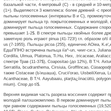
базалыюй части, 4-метровый (С) - в средней и 10-мет
(1>). Выделяются 3 комплекса: более древний -с пре
пыльны голосеменных (интервалы В и С), промежуточ
доминирует пыльца тр. покрытосеменных и молодой, 
доминирует пыльца голосеменных. Содержание споро
превышает 1-2$. В спектре пыльцы хвойных более др
заметную роль играют pinua (41-723!) гл. образом o/tí i
us (7-1955). Пыльцы picoa (255), единично AOiea, K.e'„e
ЕдшППНО встречена пыльца iía^-un, чииг-си:з, Juliana,
Cordilla, Ulmua, Platonua, Ti.Hu, Них, .tricaceae, Araliac
спектре Трав (11-37$), Coapositao (до 12%), В Т.Ч. Axtum
Serratilla, bcudranthema, Cirsiuia, Groffllncao, Cüoaopodj
также Cistaceae (Ь'ишаша), Crucii'orao, UisbeiliXerua, L
Acanthaceae, В Т.Ч. Aayubaaiu, plarjta¿íinacüttü, polygon
mium). Спор до tí$.
Верхняя видимая часть разреза мэссиния содержит 
молодой палзшокомплеко. В первом доминирует пыльц
при равном содержании пыльцы голосеменных (19,520,3