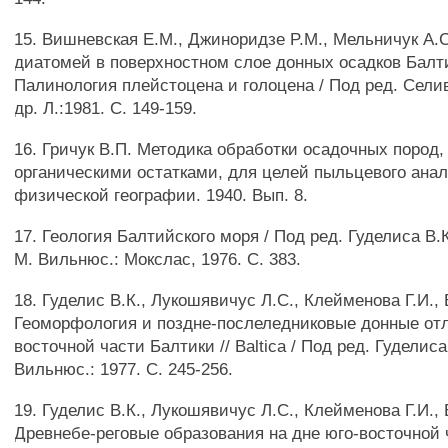
15. Вишневская Е.М., Джиноридзе P.M., Мельничук А.
диатомей в поверхностном слое донных осадков Балти
Палинология плейстоцена и голоцена / Под ред. Сели
др. Л.:1981. С. 149-159.
16. Гричук В.П. Методика обработки осадочных пород
органическими остатками, для целей пыльцевого анал
физической географии. 1940. Вып. 8.
17. Геология Балтийского моря / Под ред. Гуделиса В.
М. Вильнюс.: Мокслас, 1976. С. 383.
18. Гуделис В.К., Лукошявичус Л.С., Клейменова Г.И.,
Геоморфология и поздне-послеледниковые донные от
восточной части Балтики // Baltica / Под ред. Гуделиса 
Вильнюс.: 1977. С. 245-256.
19. Гуделис В.К., Лукошявичус Л.С., Клейменова Г.И.,
Древнебе-реговые образования на дне юго-восточной 