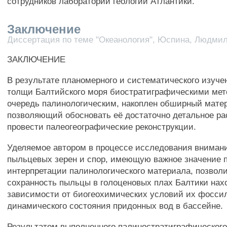
сотрудников лаборатории геологии Атлантики.
Заключение
Диссертация по теме "Океанология", Юспина, Людми
ЗАКЛЮЧЕНИЕ
В результате планомерного и систематического изуче
толщи Балтийского моря биостратиграфическими мет
очередь палинологическим, накоплен обширный мате
позволяющий обосновать её достаточно детальное ра
провести палеогеографические реконструкции.
Уделяемое автором в процессе исследования внимани
пыльцевых зерен и спор, имеющую важное значение 
интерпретации палинологического материала, позволи
сохранность пыльцы в голоценовых плах Балтики нах
зависимости от биогеохимических условий их фосси
динамического состояния придонных вод в бассейне.
Результатом выполненного палиностратиграфического