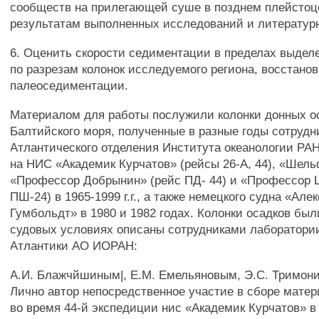
сообществ на прилегающей суше в позднем плейстоце
результатам выполненных исследований и литерату
6. Оценить скорости седиментации в пределах выдел
по разрезам колонок исследуемого региона, восстано
палеоседиментации.
Материалом для работы послужили колонки донных о
Балтийского моря, полученные в разные годы сотруд
Атлантического отделения Института океанологии РА
на НИС «Академик Курчатов» (рейсы 26-А, 44), «Шельф
«Профессор Добрынин» (рейс ПД- 44) и «Профессор 
ПШ-24) в 1965-1999 г.г., а также немецкого судна «Але
Гумбольдт» в 1980 и 1982 годах. Колонки осадков был
судовых условиях описаны сотрудниками лаборатории
Атлантики АО ИОРАН:
А.И. Блажчйшиным|, Е.М. Емельяновым, Э.С. Тримони
Лично автор непосредственное участие в сборе мате
во время 44-й экспедиции нис «Академик Курчатов» в 