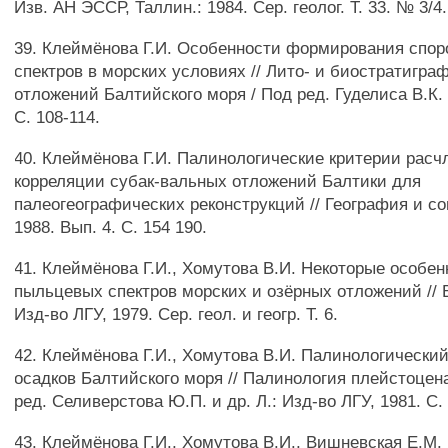
Изв. АН ЭССР, Таллин.: 1984. Сер. геолог. Т. 33. № 3/4
39. Клеймёнова Г.И. Особенности формирования спо
спектров в морских условиях // Лито- и биостратигра
отложений Балтийского моря / Под ред. Гуделиса В.К.
С. 108-114.
40. Клеймёнова Г.И. Палинологические критерии расч
корреляции субак-вальных отложений Балтики для
палеогеографических реконструкций // География и со
1988. Вып. 4. С. 154 190.
41. Клеймёнова Г.И., Хомутова В.И. Некоторые особен
пыльцевых спектров морских и озёрных отложений // В
Изд-во ЛГУ, 1979. Сер. геол. и геогр. Т. 6.
42. Клеймёнова Г.И., Хомутова В.И. Палинологически
осадков Балтийского моря // Палинология плейстоцена
ред. Селиверстова Ю.П. и др. Л.: Изд-во ЛГУ, 1981. С.
43. Клеймёнова Г.И., Хомутова В.И., Вишневская Е.М.