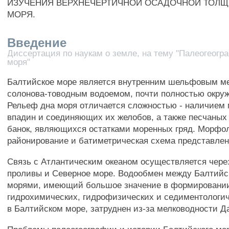
ИЗУЧЕНИЯ ВЕРХНЕЧЕРТИЧНОЙ ОСАДОЧНОЙ ТОЛЩ
МОРЯ.
Введение
Диссертация по наукам о земле, на тему "Палеогеогр
моря"
Балтийское море является внутренним шельфовым м
солонова-товодным водоемом, почти полностью окру
Рельеф дна моря отличается сложностью - наличием
впадин и соединяющих их желобов, а также песчаных
банок, являющихся остатками моренных гряд. Морфо
районирование и батиметрическая схема представлены
Связь с Атлантическим океаном осуществляется чере
проливы и Северное море. Водообмен между Балтий
морями, имеющий большое значение в формировани
гидрохимических, гидрофизических и седиментологич
в Балтийском море, затруднен из-за мелководности Д