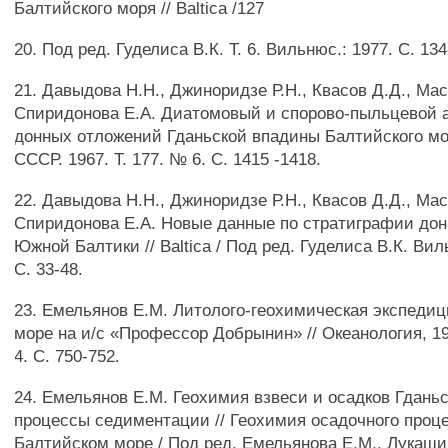
Балтийского моря // Baltica /127
20. Под ред. Гуделиса В.К. Т. 6. Вильнюс.: 1977. С. 134
21. Давыдова Н.Н., Джиноридзе Р.Н., Квасов Д.Д., Мас
Спиридонова Е.А. Диатомовый и спорово-пыльцевой 
донных отложений Гданьской впадины Балтийского мор
СССР. 1967. Т. 177. № 6. С. 1415 -1418.
22. Давыдова Н.Н., Джиноридзе Р.Н., Квасов Д.Д., Мас
Спиридонова Е.А. Новые данные по стратиграфии до
Южной Балтики // Baltica / Под ред. Гуделиса В.К. Виль
С. 33-48.
23. Емельянов Е.М. Литолого-геохимическая экспеди
море на и/с «Профессор Добрынин» // Океанология, 197
4. С. 750-752.
24. Емельянов Е.М. Геохимия взвеси и осадков Гданьс
процессы седиментации // Геохимия осадочного проц
Балтийском море / Под ред. Емельянова Е.М., Лукашин