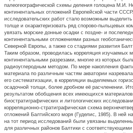
палеогеографической схемы деления голоцена М.И. 
континентальных отложений Европейской части СССР.
исследовательских работ стало возможным выделить
толще и охарактеризовать ряд спорово-пыльцевых ко
увязать морские донные осадки с поздне- и послеле
континентальными отложениями разных геоботаничес
Северной Европы, а также со стадиями развития Балт
Таким образом, проводилась корреляция изучаемых м
континентальными разрезами, многие из которых был
радиоуглеродным методом. По мере накопления факт
материала по различным частям акватории назревала
его систематизации, в корреляции выделяемых гориз
осадочной толщи, более дробном её расчленении. Ит
результатом обобщения всех имеющихся материалов
биостратиграфических и литологических исследован
корреляционно-стратиграфическая схема верхнечетв
отложений Балтийского моря (Гуделис, 1985). В ней н
на тот период исследований были увязаны выделенн
для различных районов Балтики с соответствующими