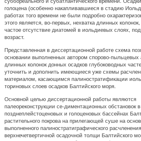
суббореального и субатлантического времени. Осадки
голоцена (особенно накапливавшиеся в стадию Иольд
работах того времени не были подробно охарактериз
этого является, во-первых, нехватка длинных колонок,
частое отсутствие диатомей в иольдиевых слоях, по
возраст.
Представленная в диссертационной работе схема поз
основании выполненных автором спорово-пыльцевых 
длинных колонок донных осадков глубоководных част
уточнить и дополнить имеющиеся уже схемы расчле
материалом, касающимся палиностратификации иоль
ториновых слоев осадков Балтийского моря.
Основной целью диссертационной работы являются
палеореконструкции се-диментационных обстановок в
позднеплейстоценовых и голоценовых бассейнах Балт
растительного покрова на прилегающей суше на осно
выполненного палиностратиграфического расчленени
верхнечетвертичной осадочной толщи Балтийского м