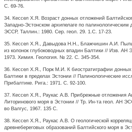
С. 69-76.
34. Кессел Х.Я. Возраст донных отложений Балтийско
Западно-Эстонском архипелаге по палинологическим д
ЭССР, Таллин.: 1980. Сер. геол. 29. 1.С. 17-23.
35. Кессел Х.Я., Давыдова Н.Н., Блажчишин А.И. Пы
из колонок глубоководных впадин Балтики // Изв. АН 
1973. Химия. Геология. № 22. С. 345-354.
36. Кессел Х.Я., Порк М.И. К биостратиграфии донны
Балтики в пределах Эстонии // Палинологические исс
Прибалтике. Рига.: 1971. С. 92-100.
37. Кессел Х.Я., Раукас А.В. Прибрежные отложения А
Литоринового моря в Эстонии // Тр. Ин-та геол. АН ЭС
во Валгус, 1967. 135 С.
38. Кессел Х.Я., Раукас А.В. О геологической корреля
древнебереговых образований Балтийского моря в Эс