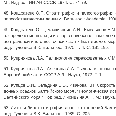
М.: Изд-во ГИН АН СССР, 1974. С. 74-79.
48. Кондратене О.П. Стратиграфия и палеогеография 
палеоботаническим данным. Вильнюс.: Academia, 1996
49. Кондратене О.П., Блажчишин А.И., Емельянов Е.М.
распределение пыльцы и спор в поверхностном слое 
центральной и юго-восточной частях Балтийского моря 
ред. Гуделиса В.К. Вильнюс.: 1970. Т. 4. С. 181-195.
50. Куприянова Л.А. Палинология сережкоцветных // М.-
51. Куприянова Л.А., Алешина Л.А. Пыльца и споры 
Европейской части СССР // Л.: Наука, 1972. Т. 1.
52. Купцов В.И., Зельдина Б.Б., Иванова Т.П. Скорос
донных осадков Балтийского моря // Геологическая ис
Балтийского моря / Под ред. Лисицына А.П. М.: Наука. 
53. Лито- и биостратиграфия донных отложений Балти
ред. Гуделиса В.К. Вильнюс.: 1985. С. 205.