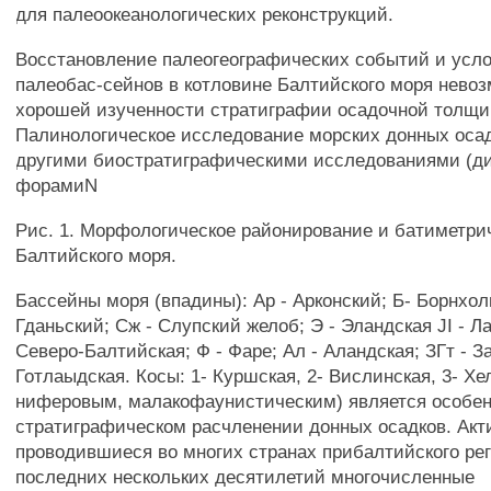
для палеоокеанологических реконструкций.
Восстановление палеогеографических событий и усл
палеобас-сейнов в котловине Балтийского моря нево
хорошей изученности стратиграфии осадочной толщи
Палинологическое исследование морских донных осад
другими биостратиграфическими исследованиями (д
форамиN
Рис. 1. Морфологическое районирование и батиметри
Балтийского моря.
Бассейны моря (впадины): Ар - Арконский; Б- Борнхол
Гданьский; Сж - Слупский желоб; Э - Эландская JI - Л
Северо-Балтийская; Ф - Фаре; Ал - Аландская; ЗГт - З
Готлаыдская. Косы: 1- Куршская, 2- Вислинская, 3- Хе
ниферовым, малакофаунистическим) является особе
стратиграфическом расчленении донных осадков. Акт
проводившиеся во многих странах прибалтийского рег
последних нескольких десятилетий многочисленные