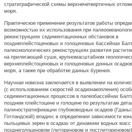
стратиграфической схемы верхнечетвертичных отлож
моря.
Практическое применение результатов работы опреде
возможностью их использования при палеоокеанолог
реконструкциях седиментационных обстановок в
позднеплейстоценовых и голоценовых бассейнах Бал
палеоэкологических реконструкциях развития растит
на прилегающей суше, крупномасштабном геологичес
верхнеплейстоценовых и голоценовых донных осадков
моря, а также при обработке данных бурения.
Научная новизна заключается в выявлении на количе
(с использованием скоростей осадконакопления) осо
седиментационных процессов в палеобассейнах Балт
позднем плейстоцене и голоцене по результатам дет
палиностратификации глубоководных осадков (Гданьс
Готландской) впадин; в определении зависимости ко
пыльцевых зерен в осадках от динамики водных масс 
позднеголоценовом (литориновом и постлиториновом)