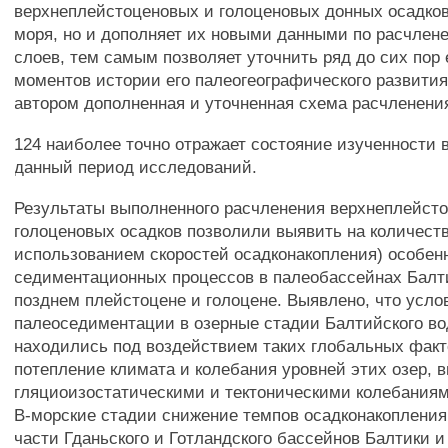
верхнеплейстоценовых и голоценовых донных осадков
моря, но и дополняет их новыми данными по расчле
слоев, тем самым позволяет уточнить ряд до сих пор
моментов истории его палеогеографического развити
автором дополненная и уточненная схема расчленени
124 наиболее точно отражает состояние изученности 
данный период исследований.
Результаты выполненного расчленения верхнеплейст
голоценовых осадков позволили выявить на количеств
использованием скоростей осадконакопления) особен
седиментационных процессов в палеобассейнах Балт
позднем плейстоцене и голоцене. Выявлено, что усло
палеоседиментации в озерные стадии Балтийского в
находились под воздействием таких глобальных факт
потепление климата и колебания уровней этих озер, 
гляциоизостатическими и тектоническими колебаниям
В-морские стадии снижение темпов осадконакопления
части Гданьского и Готландского бассейнов Балтики 