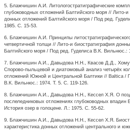
5. Блажчишин А.И. Литологостратиграфические комп
глубоководных отложений Балтийского моря // Лито-
донных отложений Балтийского моря / Под ред. Гудел
1985. С. 15-53.
6. Блажчишин А.И. Принципы литостратиграфическог
четвертичной толщи // Лито-и биостратиграфия донн
Балтийского моря / Под ред. Гуделиса В.К. Вильнюс.: 1
7. Блажчишин А.И., Давыдова Н.Н., Квасов Д.Д., Хому
Спорово-пыльцевой и диатомовый анализ четырёх ко
отложений Южной и Центральной Балтики // Baltica / 
В.К. Вильнюс.: 1974. Т. 5. С. 119-126.
8. Блажчишин А.И., Давыдова Н.Н., Кессел Х.Я. О поз
послеледниковых отложениях глубоководных впадин Б
История озер в голоцене. Л.: 1975. С. 55-62.
9. Блажчишин А.И., Давыдова Н.Н., Кессел Х.Я. Биос
характеристика донных отложений центрального и юж