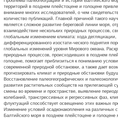
Проблемы палеогеографии и истории Балтийского мо
территорий в позднем плейстоцене и голоцене привле
внимание многих исследователей, о чем свидетельст
количество публикаций. Главной причиной такого нау
является сложное развитие береговой линии моря, о
взаимодействие нескольких природных процессов, св
глобальным изменением климата: хода дегляциации,
дифференцированного изостати-ческого поднятия поро
глобальных изменений уровня Мирового океана. Раск
природных процессов, происходивших в позднем пле
голоцене, помогает приблизиться к пониманию усло
современной природной обстановки, а также дает воз
прогнозировать климат и природные обстановки будущ
Восстановление палеогеографических и палеоэкологи
развития растительных сообществ на прилегающей су
смены во времени и пространстве, выявление период
колебаний, трансгрессивных и регрессивных фаз, кл
флуктуаций способствует освещению этих важных пр
Изменение условий осадконакопления на различных с
Балтийского моря в позднем плейстоцене и голоцене