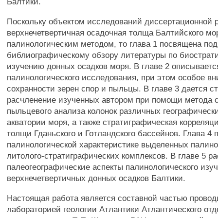
Балтики.
Поскольку объектом исследований диссертационной 
верхнечетвертичная осадочная толща Балтийского мо
палинологическим методом, то глава 1 посвящена по
библиографическому обзору литературы по биострат
изучению донных осадков моря. В главе 2 описываетс
палинологического исследования, при этом особое в
сохранности зерен спор и пыльцы. В главе 3 дается 
расчленение изученных автором при помощи метода 
пыльцевого анализа колонок различных географическ
акватории моря, а также стратиграфическая корреляц
толщи Гданьского и Готландского бассейнов. Глава 4
палинологической характеристике выделенных палино
литолого-стратиграфических комплексов. В главе 5 р
палеогеографические аспекты палинологического изу
верхнечетвертичных донных осадков Балтики.
Настоящая работа является составной частью прово
лабораторией геологии Атлантики Атлантического от