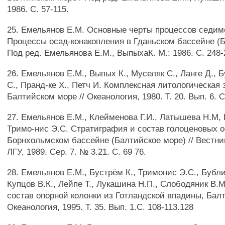
1986. С. 57-115.
25. Емельянов Е.М. Основные черты процессов седиме
Процессы осад-конакопления в Гданьском бассейне (Б
Под ред. Емельянова Е.М., ВыпыхаК. М.: 1986. С. 248-
26. Емельянов Е.М., Выпых К., Муселяк С., Ланге Д., Б
С., Пранд-ке X., Петч И. Комплексная литологическая
Балтийском море // Океанология, 1980. Т. 20. Вып. 6. С
27. Емельянов Е.М., Клейменова Г.И., Латышева Н.М,
Тримо-нис Э.С. Стратиграфия и состав голоценовых о
Борнхольмском бассейне (Балтийское море) // Вестник
ЛГУ, 1989. Сер. 7. № 3.21. С. 69 76.
28. Емельянов Е.М., Бустрём К., Тримонис Э.С., Бубли
Купцов В.К., Лейпе Т., Лукашина Н.П., Слободяник В.
состав опорной колонки из Готландской впадины, Балт
Океанология, 1995. Т. 35. Вып. 1.С. 108-113.128