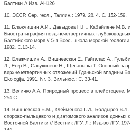
Балтики // Изв. АН126
10. ЭССР. Сер. геол., Таллин.: 1979. 28. 4. С. 152-159.
11. Блажчишин А.И., Давыдова Н.Н., Кабайлене М.В. и
Биостратиграфия позд-нечетвертичных глубоководны
Балтийского моря // 5-я Всес. школа морской геологии.
1982. С.13-14.
12. Блажчишин А., Вишневская Е., Гайгалас А., Гульб
Л., Егер В., Савукинене Н., Щепаньска Т. Опорный раз
верхнечетвертичных отложений Гданьской впадины Бал
Ekologija, 1991. Nr. 3. Вильнюс.: С. 33-41.
13. Величко А.А. Природный процесс в плейстоцене. М.
254 С.
14. Вишневская Е.М., Клейменова Г.И., Болдырев В.Л
спорово-пыльцевого и диатомового анализов донных 
Восточной Балтики // Вестник ЛГУ. Л.: Изд-во ЛГУ, 197
144.