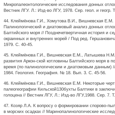
Микропалеонтологические исследования донных отлож
Вестник ЛГУ. Л.: Изд-во ЛГУ, 1978. Сер. геол. и геогр. Т
44. Клеймёнова Г.И., Хомутова В.И., Вишневская Е.М.
Палинологический и диатомовый анализ донных отл
Балтийского моря // Позднечетвертичная история и с
окраинных и внутренних морей / Под ред. Гершановича
1979. С. 40-45.
45. Клеймёнова Г.И., Вишневская Е.М., Латышева Н.М
развития Аркон-ской котловины Балтийского моря в п
время (по палинологическим и диатомовым данным) // 
1984. Геология. География. № 18. Вып. 3. С. 45-56.
46. Клеймёнова Г.И., Вишневская Е.М. Некоторые чер
палеогеографии Кильской130бухты Балтики в заключ
голоцена // Вестник ЛГУ, Л.: Изд-во ЛГУ,1988. Сер. 7. Т.
47. Козяр Л.А. К вопросу о формировании спорово-пы
в морских осадках // Маринопалинологические иссле