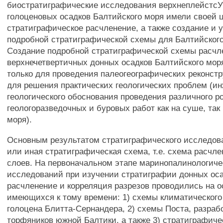
биостратиграфические исследования верхнеплейстсУн
голоценовых осадков Балтийского моря имели своей 
стратиграфическое расчленение, а также создание и 
подробной стратиграфической схемы для Балтийского
Создание подробной стратиграфической схемы расчл
верхнечетвертичных донных осадков Балтийского мор
только для проведения палеогеографических реконстр
для решения практических геологических проблем (и
геологического обоснования проведения различного р
геологоразведочных и буровых работ как на суше, так
моря).
Основным результатом стратиграфического исследова
или иная стратиграфическая схема, т.е. схема расчл
слоев. На первоначальном этапе маринопалинологиче
исследований при изучении стратиграфии донных оса
расчленение и корреляция разрезов проводились на 
имеющихся к тому времени: 1) схемы климатического
голоцена Блитта-Сернандера, 2) схемы Поста, разраб
торфяников южной Балтики, а также 3) стратиграфиче