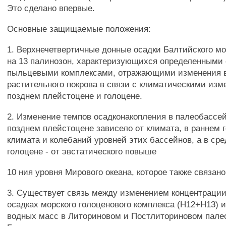
Это сделано впервые.
Основные защищаемые положения:
1. Верхнечетвертичные донные осадки Балтийского м
на 13 палинозон, характеризующихся определенными 
пыльцевыми комплексами, отражающими изменения в
растительного покрова в связи с климатическими изм
позднем плейстоцене и голоцене.
2. Изменение темпов осадконакопления в палеобассе
позднем плейстоцене зависело от климата, в раннем г
климата и колебаний уровней этих бассейнов, а в ср
голоцене - от эвстатического повыше
10 ния уровня Мирового океана, которое также связан
3. Существует связь между изменением концентраци
осадках морского голоценового комплекса (Н12+Н13) 
водных масс в Литориновом и Постлиториновом пале