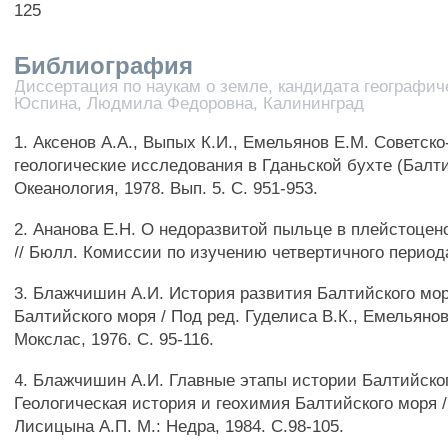
125
Библиография
Диссертация по наукам о земле, кандидата географич
Юспина, Людмила Федоровна, Калининград
1. Аксенов А.А., Выпых К.И., Емельянов Е.М. Советск
геологические исследования в Гданьской бухте (Балти
Океанология, 1978. Вып. 5. С. 951-953.
2. Ананова Е.Н. О недоразвитой пыльце в плейстоце
// Бюлл. Комиссии по изучению четвертичного периода
3. Блажчишин А.И. История развития Балтийского моря
Балтийского моря / Под ред. Гуделиса В.К., Емельяно
Мокслас, 1976. С. 95-116.
4. Блажчишин А.И. Главные этапы истории Балтийског
Геологическая история и геохимия Балтийского моря /
Лисицына А.П. М.: Недра, 1984. С.98-105.