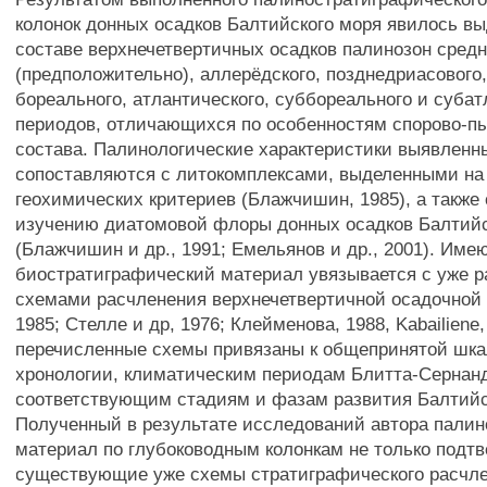
колонок донных осадков Балтийского моря явилось в
составе верхнечетвертичных осадков палинозон сред
(предположительно), аллерёдского, позднедриасового,
бореального, атлантического, суббореального и субат
периодов, отличающихся по особенностям спорово-п
состава. Палинологические характеристики выявленн
сопоставляются с литокомплексами, выделенными на 
геохимических критериев (Блажчишин, 1985), а также
изучению диатомовой флоры донных осадков Балтийс
(Блажчишин и др., 1991; Емельянов и др., 2001). Им
биостратиграфический материал увязывается с уже 
схемами расчленения верхнечетвертичной осадочной 
1985; Стелле и др, 1976; Клейменова, 1988, Kabailiene,
перечисленные схемы привязаны к общепринятой шк
хронологии, климатическим периодам Блитта-Сернан
соответствующим стадиям и фазам развития Балтийс
Полученный в результате исследований автора палин
материал по глубоководным колонкам не только подт
существующие уже схемы стратиграфического расчл