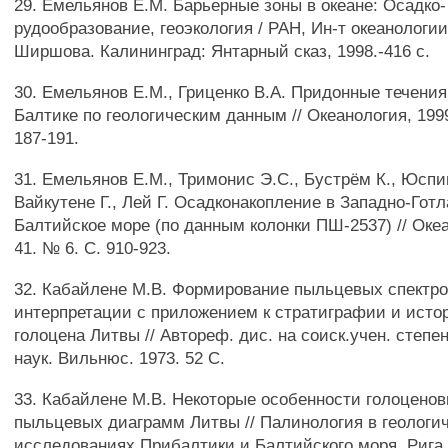
29. Емельянов Е.М. Барьерные зоны в океане: Осадко-
рудообразование, геоэкология / РАН, Ин-т океанологии
Ширшова. Калининград: Янтарный сказ, 1998.-416 с.
30. Емельянов Е.М., Гриценко В.А. Придонные течени
Балтике по геологическим данным // Океанология, 1999.
187-191.
31. Емельянов Е.М., Тримонис Э.С., Бустрём К., Юспи
Вайкутене Г., Лей Г. Осадконакопление в Западно-Гот
Балтийское море (по данным колонки ПШ-2537) // Океа
41. № 6. С. 910-923.
32. Кабайлене М.В. Формирование пыльцевых спектро
интерпретации с приложением к стратиграфии и исто
голоцена Литвы // Автореф. дис. на соиск.учен. степен
наук. Вильнюс. 1973. 52 С.
33. Кабайлене М.В. Некоторые особенности голоценов
пыльцевых диаграмм Литвы // Палинология в геологи
исследованиях Прибалтики и Балтийского моря. Рига.: