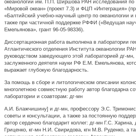
океанологии им. П.П. Ширшова РАН исследований по
«Мировой океан» (проект 7.3) и ФЦП «Интеграция» (пр
«Балтийский учебно-научный центр по океанологии и г
также при частичной поддержке РФФИ («Ведущая нау
Емельянова», грант 96-05-98336).
Диссертационная работа выполнена в лаборатории ге
Атлантического отделения Института океанологии РА
руководством заведующего этой лабораторией дг-мн,
заслуженного деятеля науки РФ Е.М. Емельянова, кот
выражает глубокую благодарность.
За помощь в сборе и литологическом описании колоно
многолетнюю совместную работу автор благодарна с
лаборатории и соавторам: дг-мн
А.И. Блажчишину] и дг-мн, профессору Э.С. Тримонис
советы и консультации, а также за постоянную подде
автор сердечно благодарит коллег: дг-мн Г.С. Харина,
Гриценко, кг-мн Н.И. Свиридова, кгн М.В. Руденко, а т