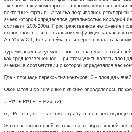
экологической комфортности проживания населения 
векторные карты г, Саранска покрывались регулярной 
ячеек которой определялся детальностью исходной 
составил 200x200м, Пространственное наложение пол
выполнялось с использованием функциональных воз
АгсУ5е\у 3.1, Если ячейка сети перекрывалась разным
турами анализируемого слоя, то значение в этой яче
как средневзвешенное. При этом учитывалась площа
ячейки, в соответствии с которой определялся вес ко
Где - площадь перекрытия контуров; S - площадь ячей
Окончательное значение в ячейке определялось по ф
= Pizi + РгЧ +- + Р.2«. (2),
где Pi - вес; г< - значение атрибута, соответствующего 
Это позволило перейти от карты, изображающей явл