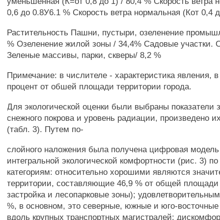
уменьшенная (К=от 0,8 до 1) / 80,4 % Скорость ветра 
0,6 до 0.8У6.1 % Скорость ветра нормальная (Кот 0,4 д
Растительность Пашни, пустыри, озеленение промышл
% Озеленение жилой зоны / 34,4% Садовые участки. 
Зеленые массивы, парки, скверы/ 8,2 %
Примечание: в числителе - характеристика явления, в
процент от обшей площади территории города.
Для экологической оценки были выбраны показатели з
снежного покрова и уровень радиации, произведено и
(табл. 3). Путем по-
слойного наложения была получена цифровая модель
интегральной экологической комфортности (рис. 3) п
категориям: относительно хорошими являются значи
территории, составляющие 46,9 % от общей площади 
застройка и лесопарковые зоны); удовлетворительным
%, в основном, это северные, южные и юго-восточные
вдоль крупных транспортных магистралей; дискомфо