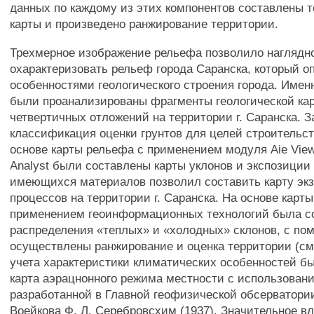
данных по каждому из этих компонентов составлены 
карты и произведено ранжирование территории.
Трехмерное изображение рельефа позволило наглядно
охарактеризовать рельеф города Саранска, который о
особенностями геологического строения города. Имен
были проанализированы фрагменты геологической ка
четвертичных отложений на территории г. Саранска. 
классификация оценки грунтов для целей строительств
основе карты рельефа с применением модуля Aie View 
Analyst были составлены карты уклонов и экспозиции
имеющихся материалов позволил составить карту эк
процессов на территории г. Саранска. На основе карт
применением геоинформационных технологий была со
распределения «теплых» и «холодных» склонов, с по
осуществлены ранжирование и оценка территории (см.
учета характеристики климатических особенностей б
карта аэрацнонного режима местности с использован
разработанной в Главной геофизической обсерватори
Воейкова Ф. Л. Серебровсхим (1937). Значительное в