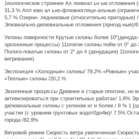
1еологическое строение Ал лювиал ьн ые отложения (
31,3 % Алл ювн ал ьно-флювногляци-альные (огранич
5,7 % Озерно- ледниковые (относительно пригодные) /
Элювиально-делювиальные отложения (прнгод-ные)/6
Уклоны поверхности Крутые склоны более 10"(денуда-
эрознонные процессы) 11ологне склоны пойм от 0° до 
Полого-покатые склоны от 2° до 4 (денудация) 11олог
ветривание)
Экспозиция «Холодные» склоны/ 79,2% «Ровные» учас
«Теплые» склоны /20,2 %
Экзогенные процессы Древние и старые оползни, но 
активизироваться при строительных работах/ 1.6% Э
делювиальные склоны с уклоном иг и более / 8 % 1 [
участки (с уровнем грунтовых водот0до4м)/ 7,5% Ост
города /82,9%
Ветровой режим Скорость ветра увеличенная Скорость