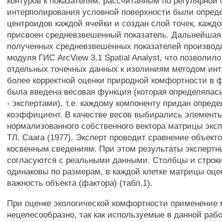
контуров к показателям, рассчитанным по регулярной 
интерполирования условной поверхности были опред
центроидов каждой ячейки и создан слой точек, каждо
присвоен средневзвешенный показатель. Дальнейшая
полученных средневзвешенных показателей произво
модуля ГИС ArcView 3.1 Spatial Analyst, что позволило
отдельных точечных данных к изолиниям методом ин
более корректной оценки природной комфортности в 
была введена весовая функция (которая определялас
- экспертами), т.е. каждому компоненту придан опред
коэффициент. В качестве весов выбирались элемент
нормализованного собственного вектора матрицы экс
ТЛ. Саага (1977). Эксперт проводит сравнение объек
косвенным сведениям. При этом результаты экспертн
согласуются с реальными данными. Столбцы и строк
одинаковы по размерам, в каждой клетке матрицы оце
важность объекта (фактора) (табл.1).
При оценке экологической комфортности применение
нецелесообразно, так как используемые в данной раб