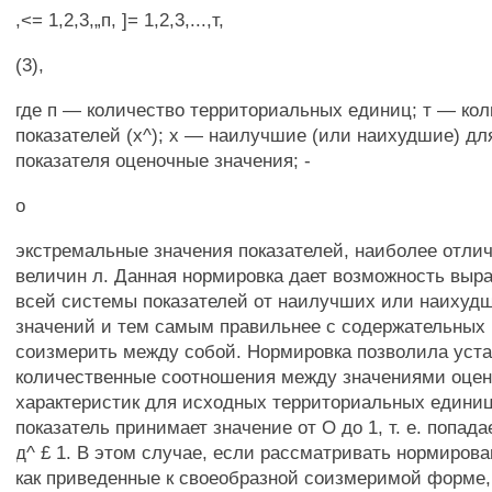
,<= 1,2,3,„п, ]= 1,2,3,...,т,
(3),
где п — количество территориальных единиц; т — ко
показателей (х^); х — наилучшие (или наихудшие) дл
показателя оценочные значения; -
о
экстремальные значения показателей, наиболее отли
величин л. Данная нормировка дает возможность выр
всей системы показателей от наилучших или наихуд
значений и тем самым правильнее с содержательных
соизмерить между собой. Нормировка позволила уст
количественные соотношения между значениями оце
характеристик для исходных территориальных едини
показатель принимает значение от О до 1, т. е. попада
д^ £ 1. В этом случае, если рассматривать нормиров
как приведенные к своеобразной соизмеримой форме,