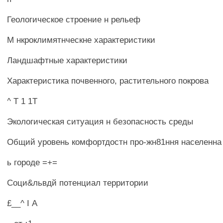
Геологическое строение н рельеф
М нкроклимятнческне характеристики
Ландшафтные характеристики
Характеристика почвенного, растительного покрова
^ Т 1 1Т
Экологическая ситуация н безопасность среды
Общий уровень комфортдостн про-жн81ння населенна
ь городе =+=
Соци&львдй потенциал территории
£__^ I А