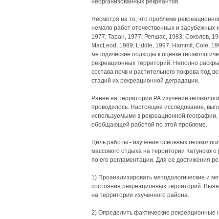
неорганизованных рекреантов.
Несмотря на то, что проблеме рекреационн
немало работ отечественных и зарубежных ис
1977; Таран, 1977; Репшас, 1983; Соколов, 198
MacLeod, 1989; Liddle, 1997; Hammit, Cole, 
методические подходы к оценке геоэкологич
рекреационных территорий. Неполно раскры
состава почв и растительного покрова под в
стадий их рекреационной деградации.
Ранее на территории РА изучение геоэколог
проводилось. Настоящее исследование, вып
используемыми в рекреационной географии, г
обобщающей работой по этой проблеме.
Цель работы - изучение основных геоэколог
массового отдыха на территории Катунского
по его регламентации. Для ее достижения р
1) Проанализировать методологические и мет
состояния рекреационных территорий. Выяв
на территории изученного района.
2) Определить фактические рекреационные н