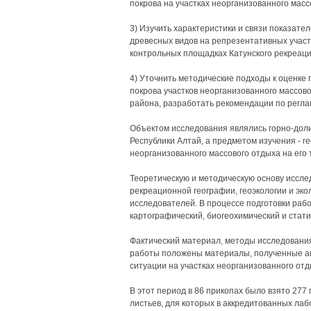
покрова на участках неорганизованного масс
3) Изучить характеристики и связи показате
древесных видов на репрезентативных участ
контрольных площадках Катунского рекреаци
4) Уточнить методические подходы к оценке 
покрова участков неорганизованного массов
района, разработать рекомендации по реглам
Объектом исследования являлись горно-дол
Республики Алтай, а предметом изучения - г
неорганизованного массового отдыха на его 
Теоретическую и методическую основу иссле
рекреационной географии, геоэкологии и эк
исследователей. В процессе подготовки раб
картографический, биогеохимический и стат
Фактический материал, методы исследования
работы положены материалы, полученные авт
ситуации на участках неорганизованного от
В этот период в 86 прикопах было взято 277 п
листьев, для которых в аккредитованных лаб