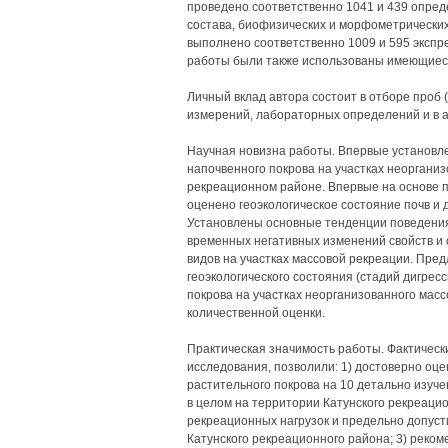
проведено соответственно 1041 и 439 опред
состава, биофизических и морфометрических 
выполнено соответственно 1009 и 595 экспре
работы были также использованы имеющиеся
Личный вклад автора состоит в отборе проб 
измерений, лабораторных определений и в а
Научная новизна работы. Впервые установле
напочвенного покрова на участках неорганиз
рекреационном районе. Впервые на основе 
оценено геоэкологическое состояние почв и 
Установлены основные тенденции поведения
временных негативных изменений свойств и 
видов на участках массовой рекреации. Пре
геоэкологического состояния (стадий дигрес
покрова на участках неорганизованного мас
количественной оценки.
Практическая значимость работы. Фактическ
исследования, позволили: 1) достоверно оце
растительного покрова на 10 детально изуче
в целом на территории Катунского рекреаци
рекреационных нагрузок и предельно допус
Катунского рекреационного района; 3) реком