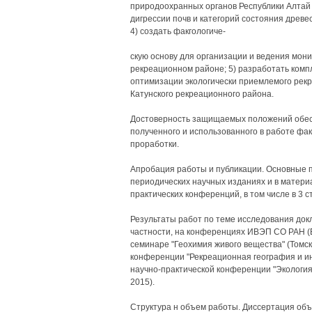
природоохранных органов Республики Алтай
дигрессии почв и категорий состояния древес
4) создать факгологиче-
скую основу для организации и ведения мон
рекреационном районе; 5) разработать комп
оптимизации экологически приемлемого рек
Катунского рекреационного района.
Достоверность защищаемых положений обес
полученного и использованного в работе фак
проработки.
Апробация работы и публикации. Основные 
периодических научных изданиях и в матери
практических конференций, в том числе в 3 
Результаты работ по теме исследования док
частности, на конференциях ИВЭП СО РАН (Б
семинаре "Геохимия живого вещества" (Томск,
конференции "Рекреационная география и инн
научно-практической конференции "Экология
2015).
Структура н объем работы. Диссертация объе