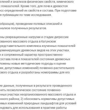
елений и анализов физических свойств, химического
показателей. Кроме того, для почв и древостоя
сс-определений их свойств и состава. При подготовке
 публикации по теме исследования.
(образцов), проведении полевых описаний и
нализе полученных результатов.
ны рекреационные нагрузки и стадии дигрессии
ованного массового отдыха в Катунском
представительного комплекса изученных показателей
доминирующих древесных видов на этих участках.
 и сопряженный характер пространственно-
состава почв и показателей состояния древесных
дложены новые методические подходы к оценке
сии, допустимых изменений) почвенно-растительного
сового отдыха и разработаны номограммы для его
ие данные, полученные в результате проведенного
нить геоэкологическое состояние почвенно-
нных участках неорганизованного массового отдыха и
онного района; 2) обосновать нормативы допустимых
тимых изменений природных ландшафтов для условий
ендовать для использования в практике работы