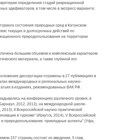
 критерии определения стадий рекреационной
ных эдификаторов, в том числе в экспресс-варианте;
иторинга состояния природных сред в Катунском
лекс текущих и долгосрочных действий по
реационного природопользования на территории
печена большим объемом и комплексным характером
тического материала, а также глубиной его
положения диссертации отражены в 27 публикациях в
алах международных и региональных научно-
статьях в изданиях, рекомендованных ВАК РФ.
ладывались на конференциях различного уровня, в
арнаул, 2012, 2013), на международной школе-
 2013), II Всероссийской научно-практической
овации в туризме" (Иркутск, 2014), V Всероссийской
 и природопользование: прикладные аспекты" (Уфа,
мом 157 страниц состоит из введения, 5 глав,