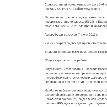
С диссертацией можно ознакомиться в библи
проблем СО РАН и на сайте www.iwep.ru
Отзывы на автореферат в двух экземплярах,
просим высылать по адресу: 656038, г. Барна
факс: +7(3852) 24-03-96, электронный адрес 
Автореферат разослан " " июля 2015 г.
Ученый секретарь диссертационного совета,
кандидат географических наук, доцент Рыбки
Общая характеристика работы
Актуальность исследования. Развитие массо
социально-экономического развития Республи
ландшафтах является основным фактором у
водоохранных зон рек Катунь, Бия, озер Теле
Наиболее неблагоприятная экологическая об
для целей рекреации водоохранной зоне р. К
Чемальский районы РА), выделяемой исследо
района (КРР), где в последние годы отдыхает