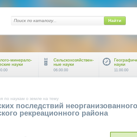
Найти
лого-минерало-
Сельскохозяйствен-
Географич
еские науки
ные науки
науки
00.00
06.00.00
11.00.00
я по наукам о земле на тему
ских последствий неорганизованног
ского рекреационного района