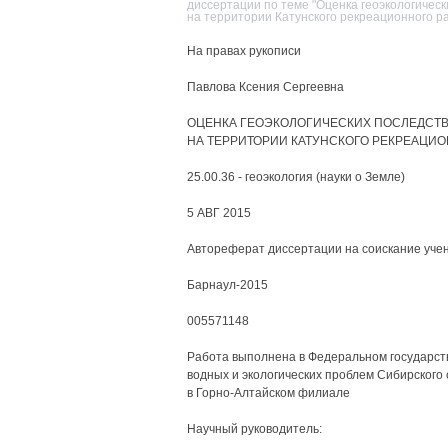
диссертации по теме "Оценка геоэкологичес
на территории Катунского рекреационного р
На правах рукописи
Павлова Ксения Сергеевна
ОЦЕНКА ГЕОЭКОЛОГИЧЕСКИХ ПОСЛЕДСТ
НА ТЕРРИТОРИИ КАТУНСКОГО РЕКРЕАЦИО
25.00.36 - геоэкология (науки о Земле)
5 АВГ 2015
Автореферат диссертации на соискание учен
Барнаул-2015
005571148
Работа выполнена в Федеральном государст
водных и экологических проблем Сибирского
в Горно-Алтайском филиале
Научный руководитель: