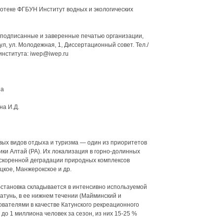
отеке ФГБУН Институт водных и экологических
 подписанные и заверенные печатью организации,
ул, ул. Молодежная, 1, Диссертационный совет. Тел./
института: iwep@iwep.ru
 а
на И.Д.
вых видов отдыха и туризма — один из приоритетов
ки Алтай (РА). Их локализация в горно-долинных
скоренной деградации природных комплексов
цкое, Манжерокское и др.
становка складывается в интенсивно используемой
атунь, в ее нижнем течении (Майминский и
вателями в качестве Катунского рекреационного
 до 1 миллиона человек за сезон, из них 15-25 %