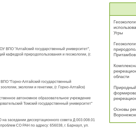
Геоэкологи
использова
Угры
Геоэкологи
БОУ ВПО "Алтайский государственный университет",
природопол
ий кафедрой природопользования и геоэкологии, (г.
Притамбов
Комплексна
рекреацион
области
У ВПО "Горно-Алтайский государственный
оологии, экологии и генетики, (г. Горно-Алтайск)
Природный
формирова
ственное автономное образовательное учреждение
рекреацио
овательский Томский государственный университет"
Основы ре
Воронежск
00 на заседании диссертационного совета Д 003.008.01
роблем СО РАН по адресу: 656038, г. Барнаул, ул.