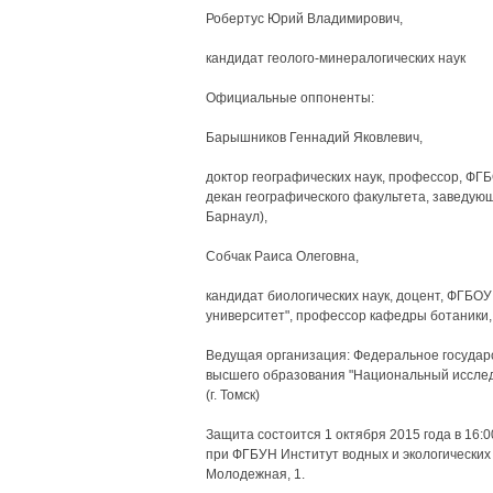
Робертус Юрий Владимирович,
кандидат геолого-минералогических наук
Официальные оппоненты:
Барышников Геннадий Яковлевич,
доктор географических наук, профессор, ФГ
декан географического факультета, заведующ
Барнаул),
Собчак Раиса Олеговна,
кандидат биологических наук, доцент, ФГБО
университет", профессор кафедры ботаники, з
Ведущая организация: Федеральное государ
высшего образования "Национальный исслед
(г. Томск)
Защита состоится 1 октября 2015 года в 16:
при ФГБУН Институт водных и экологических п
Молодежная, 1.