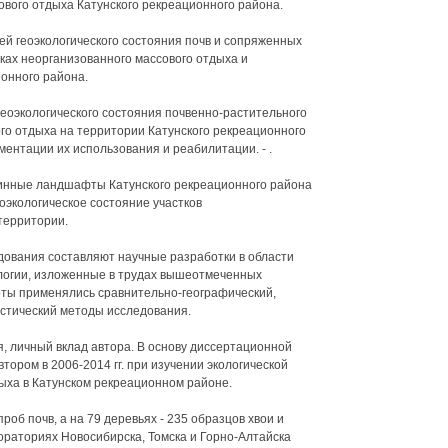
ового отдыха Катунского рекреационного района.
лей геоэкологического состояния почв и сопряженных
ках неорганизованного массового отдыха и
онного района.
геоэкологического состояния почвенно-растительного
ого отдыха на территории Катунского рекреационного
ентации их использования и реабилитации. - .
инные ландшафты Катунского рекреационного района
еоэкологическое состояние участков
территории.
дования составляют научные разработки в области
ологии, изложенные в трудах вышеотмеченных
оты применялись сравнительно-географический,
истический методы исследования.
, личный вклад автора. В основу диссертационной
ором в 2006-2014 гг. при изучении экологической
дыха в Катунском рекреационном районе.
роб почв, а на 79 деревьях - 235 образцов хвои и
ораториях Новосибирска, Томска и Горно-Алтайска