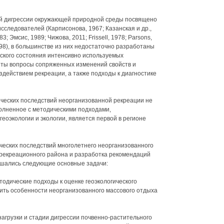
ой дигрессии окружающей природной среды посвящено
следователей (Карписонова, 1967; Казанская и др.,
3; Эмсис, 1989; Чижова, 2011; Frissell, 1978; Parsons,
1998), в большинстве из них недостаточно разработаны
еского состояния интенсивно используемых
ты вопросы сопряженных изменений свойств и
оздействием рекреации, а также подходы к диагностике
ических последствий неорганизованной рекреации не
олненное с методическими подходами,
еоэкологии и экологии, является первой в регионе
ических последствий многолетнего неорганизованного
 рекреационного района и разработка рекомендаций
ешались следующие основные задачи:
одические подходы к оценке геоэкологического
ить особенности неорганизованного массового отдыха
агрузки и стадии дигрессии почвенно-растительного