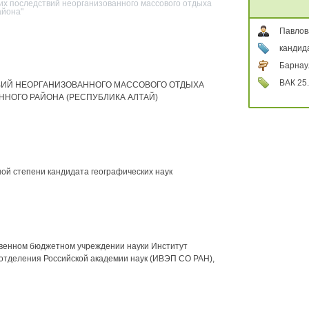
ких последствий неорганизованного массового отдыха
айона"
Павлов
кандид
Барнау
ВАК 25.
ВИЙ НЕОРГАНИЗОВАННОГО МАССОВОГО ОТДЫХА
ННОГО РАЙОНА (РЕСПУБЛИКА АЛТАЙ)
ой степени кандидата географических наук
венном бюджетном учреждении науки Институт
 отделения Российской академии наук (ИВЭП СО РАН),