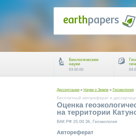
Биологические
Гео
науки
гич
03.00.00
04.
Диссертации
»
Науки о Земле
»
Геоэкология
Бесплатный автореферат и диссертаци
Оценка геоэкологиче
на территории Катун
ВАК РФ 25.00.36, Геоэкология
Автореферат