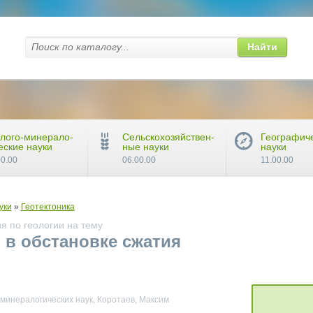
Найти
лого-минерало-
Сельскохозяйствен-
Географич
еские науки
ные науки
науки
00.00
06.00.00
11.00.00
уки
»
Геотектоника
я по геологии на тему
в обстановке сжатия
-минералогических наук, Коротаев, Максим