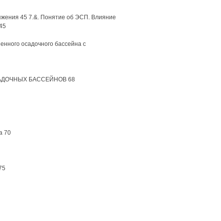
яжения 45 7.&. Понятие об ЭСП. Влияние
45
енного осадочного бассейна с
АДОЧНЫХ БАССЕЙНОВ 68
а 70
75