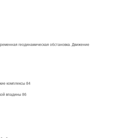
временная геодинамическая обстановка. Движение
кие комплексы 84
кой впадины 86