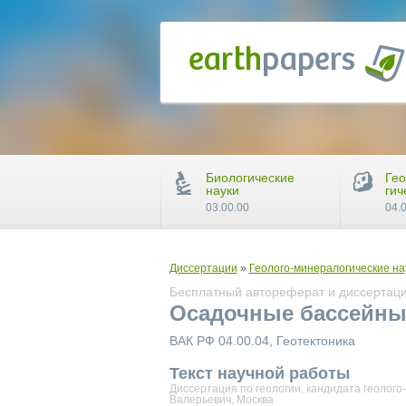
Биологические
Гео
науки
гич
03.00.00
04.
Диссертации
»
Геолого-минералогические на
Бесплатный автореферат и диссертаци
Осадочные бассейны 
ВАК РФ 04.00.04, Геотектоника
Текст научной работы
Диссертация по геологии, кандидата геолого
Валерьевич, Москва