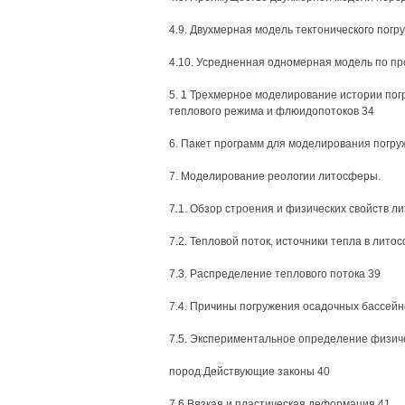
4.9. Двухмерная модель тектонического погр
4.10. Усредненная одномерная модель по п
5. 1 Трехмерное моделирование истории пог
теплового режима и флюидопотоков 34
6. Пакет программ для моделирования погру
7. Моделирование реологии литосферы.
7.1. Обзор строения и физических свойств л
7.2. Тепловой поток, источники тепла в лито
7.3. Распределение теплового потока 39
7.4. Причины погружения осадочных бассейн
7.5. Экспериментальное определение физиче
пород.Действующие законы 40
7.6.Вязкая и пластическая деформация 41