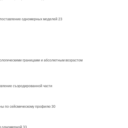
Сопоставление одномерных моделей 23
геологическими границами и абсолютным возрастом
новление съэродированной части
ины по сейсмическому профилю 30
д одномерной 33