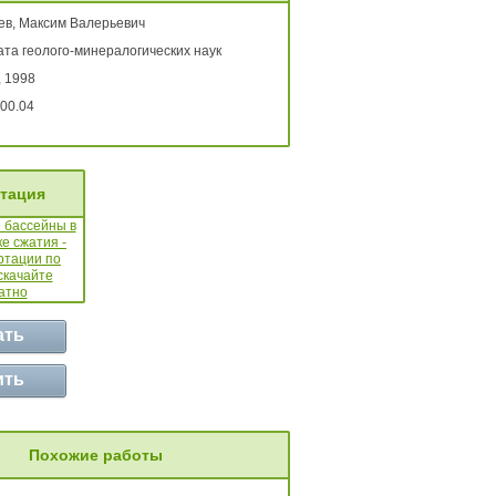
ев, Максим Валерьевич
ата геолого-минералогических наук
, 1998
00.04
тация
ать
ить
Похожие работы