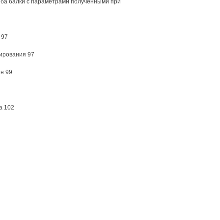
ба балки с параметрами полученными при
 97
ирования 97
н 99
а 102