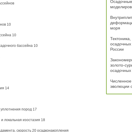
Осадочные 
ассейнов
моделиров
Внутрипли
деформаци
нов 10
моря
ссейна 10
Тектоника,
осадочных 
адочного бассейна 10
России
1
Закономер
золото-сур
осадочных 
Численное
эволюции 
ния 14
 уплотнения пород 17
я и локальная изостазия 18
ндамента, скорость 20 осадконакопления