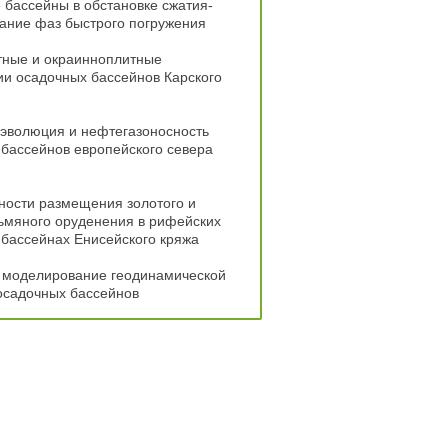
бассейны в обстановке сжатия-
ание фаз быстрого погружения
тные и окраинноплитные
и осадочных бассейнов Карского
 эволюция и нефтегазоносность
бассейнов европейского севера
ности размещения золотого и
ьмяного оруденения в рифейских
бассейнах Енисейского кряжа
 моделирование геодинамической
осадочных бассейнов