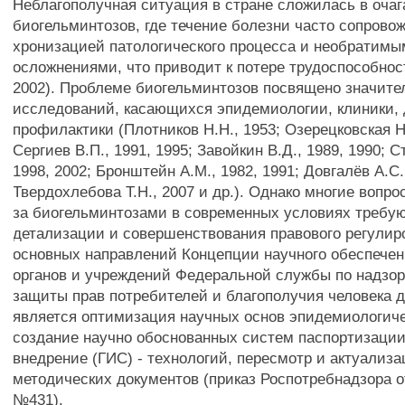
Неблагополучная ситуация в стране сложилась в очаг
биогельминтозов, где течение болезни часто сопрово
хронизацией патологического процесса и необратим
осложнениями, что приводит к потере трудоспособност
2002). Проблеме биогельминтозов посвящено значите
исследований, касающихся эпидемиологии, клиники, 
профилактики (Плотников H.H., 1953; Озерецковская H.
Сергиев В.П., 1991, 1995; Завойкин В.Д., 1989, 1990; С
1998, 2002; Бронштейн A.M., 1982, 1991; Довгалёв A.C.
Твердохлебова Т.Н., 2007 и др.). Однако многие вопр
за биогельминтозами в современных условиях требу
детализации и совершенствования правового регулир
основных направлений Концепции научного обеспечен
органов и учреждений Федеральной службы по надзор
защиты прав потребителей и благополучия человека д
является оптимизация научных основ эпидемиологиче
создание научно обоснованных систем паспортизации
внедрение (ГИС) - технологий, пересмотр и актуализ
методических документов (приказ Роспотребнадзора о
№431).