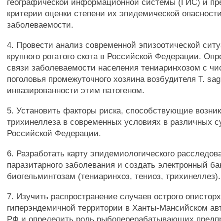
географической информационной системы (ГИС) и п
критерии оценки степени их эпидемической опасност
заболеваемости.
4. Провести анализ современной эпизоотической сит
крупного рогатого скота в Российской Федерации. Опр
связи заболеваемости населения тениаринхозом с ч
поголовья промежуточного хозяина возбудителя Т. sagi
инвазированности этим патогеном.
5. Установить факторы риска, способствующие возн
трихинеллеза в современных условиях в различных с
Российской Федерации.
6. Разработать карту эпидемиологического расследов
паразитарного заболевания и создать электронный ба
биогельминтозам (тениаринхоз, тениоз, трихинеллез).
7. Изучить распространение случаев острого описторх
гиперэндемичной территории в Ханты-Мансийском ав
РФ и определить роль рыбоперерабатывающих предп