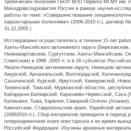
тропических болезней ГБОУ ВПО Первого МГМУ им. И
Минздравсоцразвития России в рамках научно-иссле
работы по теме: «Совершенствование эпидемиологиче
паразитарными болезнями» (2006-2010 гг.), договор №
31.12.2005 г.
Исследования осуществлялись в течение 15 лет работ
Ханты-Мансийского автономного округа (Березовском,
Нижневартовском, Сургутском, Ханты-Мансийском, Ок
Советском) в 1996 -2005 гг. и в 26 субъектах Российс
Ямало-Ненецком автономном округе, Ненецком автоно
Амурской, Архангельской, Волгоградской, Калининград
Сахалинской, Курской, Иркутской, Кемеровской, Ново
Тюменской, Томской, Мурманской областях, республик
Кабардино-Балкарской, Карачаево-Черкесской, Саха (
Калмыкия, Тыва, Карелия, Северной Осетии (Алания)
Камчатском, Ставропольском краях, Еврейской автон
(20062010 гг.). Сбор материалов проводили в период 
гиперэндемичном очаге описторхоза и во время выезд
Российской Федерации. Изучены архивные материалы