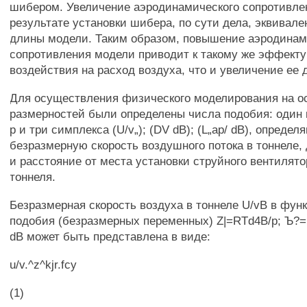
шибером. Увеличение аэродинамического сопротивле
результате установки шибера, по сути дела, эквивал
длины модели. Таким образом, повышение аэродинам
сопротивления модели приводит к такому же эффекту 
воздействия на расход воздуха, что и увеличение ее 
Для осуществления физического моделирования на о
размерностей были определены числа подобия: один 
р и три симплекса (U/v„); (DV dB); (L„ap/ dB), опреде
безразмерную скорость воздушного потока в тоннеле,
и расстояние от места установки струйного вентилято
тоннеля.
Безразмерная скорость воздуха в тоннеле U/vB в фун
подобия (безразмерных переменных) Z|=RTd4B/p; Ъ?= 
dB может быть представлена в виде:
u/v.^z^kjr.fcy
(1)