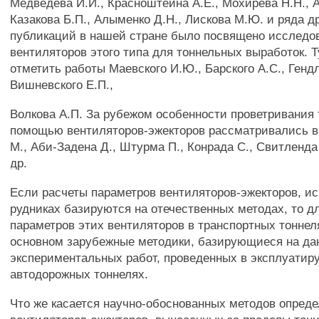
Медведева И.И., Красноштейна А.Е., Мохирева H.H., 
Казакова Б.П., Алыменко Д.Н., Лискова М.Ю. и ряда д
публикаций в нашей стране было посвящено исследо
вентиляторов этого типа для тоннельных выработок. Т
отметить работы Маевского И.Ю., Барского A.C., Гендл
Вишневского Е.П.,
Волкова А.П. За рубежом особенности проветривания 
помощью вентиляторов-эжекторов рассматривались в
М., Аби-Задена Д., Штурма П., Конрада С., Свитленда
др.
Если расчеты параметров вентиляторов-эжекторов, и
рудниках базируются на отечественных методах, то д
параметров этих вентиляторов в транспортных тонне
основном зарубежные методики, базирующиеся на да
экспериментальных работ, проведенных в эксплуати
автодорожных тоннелях.
Что же касается научно-обоснованных методов опред