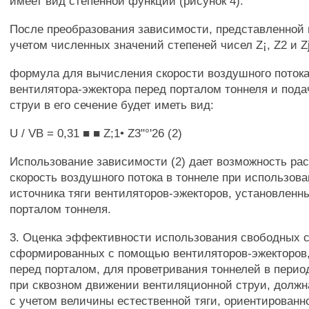
имеет вид степенной функции (рисунок 4).
После преобразования зависимости, представленной н
учетом численных значений степеней чисел Z¡, Z2 и Zj
формула для вычисления скорости воздушного потока
вентилятора-эжектора перед порталом тоннеля и под
струи в его сечение будет иметь вид:
U / VB = 0,31 ■ ■ Z;1• Z3"°'26 (2)
Использование зависимости (2) дает возможность ра
скорость воздушного потока в тоннеле при использова
источника тяги вентиляторов-эжекторов, установленн
порталом тоннеля.
3. Оценка эффективности использования свободных с
сформированных с помощью вентиляторов-эжекторов
перед порталом, для проветривания тоннелей в перио
при сквозном движении вентиляционной струи, долж
с учетом величины естественной тяги, ориентированн