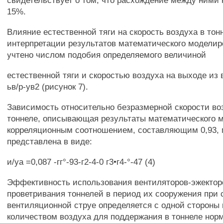
свидетельствует о том, что расхождение между ними
15%.
Влияние естественной тяги на скорость воздуха в тон
интерпретации результатов математического модели
учтено числом подобия определяемого величиной
естественной тяги и скоростью воздуха на выходе из 
ьв/р-ув2 (рисунок 7).
Зависимость относительно безразмерной скорости во
тоннеле, описывающая результаты математического 
корреляционным соотношением, составляющим 0,93, 
представлена в виде:
и/уа =0,087 -гг°-93-г2-4-0 г3•г4-°-47 (4)
Эффективность использования вентиляторов-эжектор
проветривания тоннелей в период их сооружения при 
вентиляционной струе определяется с одной стороны
количеством воздуха для поддержания в тоннеле нор