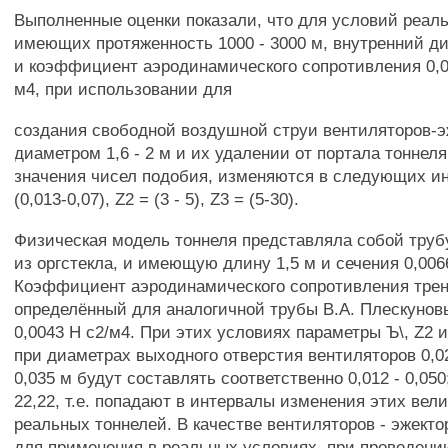
Выполненные оценки показали, что для условий реал
имеющих протяженность 1000 - 3000 м, внутренний диа
и коэффициент аэродинамического сопротивления 0,004
м4, при использовании для
создания свободной воздушной струи вентиляторов-э
диаметром 1,6 - 2 м и их удалении от портала тоннеля
значения чисел подобия, изменяются в следующих ин
(0,013-0,07), Z2 = (3 - 5), Z3 = (5-30).
Физическая модель тоннеля представляла собой труб
из оргстекла, и имеющую длину 1,5 м и сечения 0,0066
Коэффициент аэродинамического сопротивления трен
определённый для аналогичной трубы В.А. Плескуно
0,0043 Н с2/м4. При этих условиях параметры Ъ\, Z2 и
при диаметрах выходного отверстия вентиляторов 0,02
0,035 м будут составлять соответственно 0,012 - 0,050; 
22,22, т.е. попадают в интервалы изменения этих вел
реальных тоннелей. В качестве вентиляторов - эжект
для применения в реальных условиях, при проведен