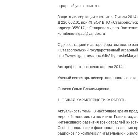
аграрный университет»
Защита диссертации состоится 7 июля 2014 г
Д 220.062.01 при ФГБОУ ВПО «Ставропольск
адресу: 355017, г. Ставрополь, пер. Зоотехниче
kormlenie-stgau@yandex.ru
С диссертацией и авторефератом можно озн
«Ставропольский государственный аграрный
http://www.stgau.ru/science/dis/disjpresto/Mary
Автореферат разослан апреля 2014 г.
Ученый секретарь диссертационного совета
Сычева Ольга Владимировна
1. ОБЩАЯ ХАРАКТЕРИСТИКА РАБОТЫ
Актуальность темы. В настоящее время прод
мировой экономике и политике. Решить зада
интенсивного развития всех отраслей животн
Основополагающим фактором повышения про
рационов по комплексу питательных и биолог