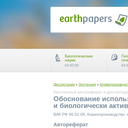
Биологические
Гео
науки
гич
03.00.00
04.
Диссертации
»
Зоотехния
»
Кормопроизводст
Бесплатный автореферат и диссертация
Обоснование исполь
и биологически акти
ВАК РФ 06.02.08, Кормопроизводство, 
Автореферат