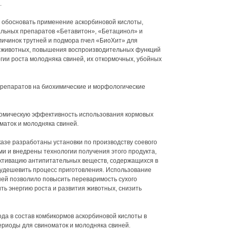
.
 обосновать применение аскорбиновой кислоты,
льных препаратов «Бетавитон», «Бетацинол» и
личинок трутней и подмора пчел «БиоХит» для
 животных, повышения воспроизводительных функций
гии роста молодняка свиней, их откормочных, убойных
 препаратов на биохимические и морфологические
ономическую эффективность использования кормовых
маток и молодняка свиней.
азе разработаны установки по производству соевого
 и внедрены технологии получения этого продукта,
ктивацию антипитательных веществ, содержащихся в
 и удешевить процесс приготовления. Использование
ней позволило повысить переваримость сухого
ить энергию роста и развития животных, снизить
да в состав комбикормов аскорбиновой кислоты в
риоды для свиноматок и молодняка свиней.