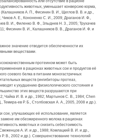
балансированность или отсутствие в рационе
одуктивность животных, уменьшает конверсию корма,
алашников А. П., Фисинин В. И., Щеглов В. В. и др.,
; Чиков А. Е., Кононенко С. И., 2009; Драганов И. Ф.,
ев В. И., Филенко В. Ф., Злыднев Н. 3., 2005; Трухачев
011; Фисинин В. И., Калашников В. В., Драганов И. Ф. и
ажное значение отводится обеспеченности их
ивными веществами.
ысококачественным протеином может быть
применения в рационах животных сои и продуктов её
ого соевого белка в питании моногастричных
итательных веществ (ингибиторы протеаз,
приводят к ухудшению физиологического состояния и
ольшинство этих веществ разрушаются при
; Чайка И. В. и др., 1982; Мартынов С. В., 1984; Chen
., Темира-ев Р. Б., Столбовская А. А., 2005, 2008 и др.).
и сои, улучшающих её использование, является
и замене им обезжиренного молока в рационах
ктивность животных и снизить себестоимость
еженцов А. И. и др., 1988; Комлацкий В. И. и др.,
 Р. В., 2002 и др.). Совершенствование технологий