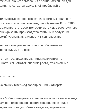
ффективного использования в рационах свиней для
 свинины остается актуальной проблемой в
одимость совершенствования кормовых добавок и
интенсификации свиноводства (Кузнецов В. В., 1986;
ерзленко Р. А., 2005; Боярский Л. Г. и др., 2006; Улитько
интенсификации производства свинины и получения
сокий уровень актуальности в свиноводстве.
являлось научно-практическое обоснование
производимых на осно-
тв при производстве свинины, их влияния на
бность свиноматок, энергию роста, откормочные
ющих задач:
ка свиней в период доращива-ния и откорма,
ых бобов и получения соевого «молока» в чистом виде
научное обоснование использования его в целях
й, нормализации обмена веществ, улучшения