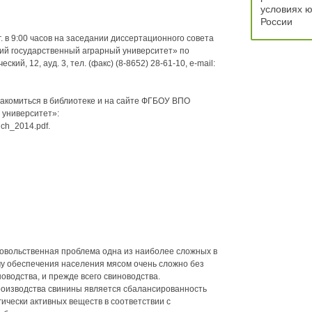
условиях 
России
. в 9:00 часов на заседании диссертационного совета
ий государственный аграрный университет» по
ский, 12, ауд. 3, тел. (факс) (8-8652) 28-61-10, e-mail:
акомиться в библиотеке и на сайте ФГБОУ ВПО
 университет»:
nich_2014.pdf.
овольственная проблема одна из наиболее сложных в
чу обеспечения населения мясом очень сложно без
оводства, и прежде всего свиноводства.
изводства свинины является сбалансированность
ически активных веществ в соответствии с