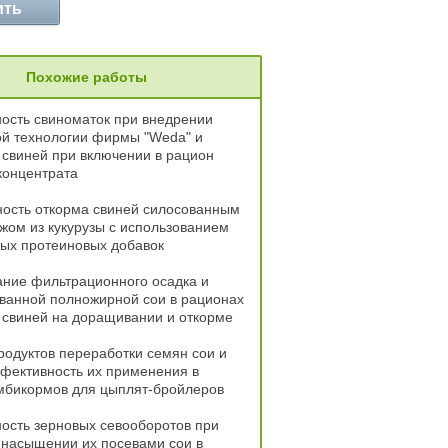
ить
Похожие работы
ость свиноматок при внедрении
ой технологии фирмы "Weda" и
свиней при включении в рацион
концентрата
ость откорма свиней силосованным
ом из кукурузы с использованием
ых протеиновых добавок
ние фильтрационного осадка и
ванной полножирной сои в рационах
 свиней на доращивании и откорме
родуктов переработки семян сои и
фективность их применения в
мбикормов для цыплят-бройлеров
ость зерновых севооборотов при
 насыщении их посевами сои в