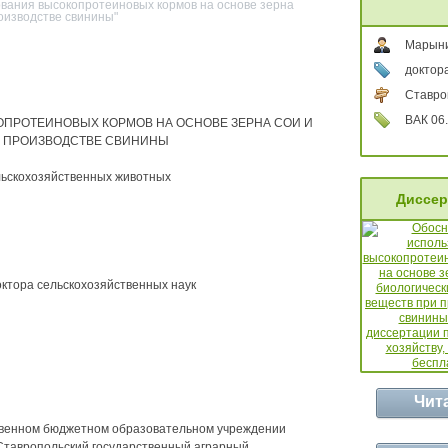
ования высокопротеиновых кормов на основе зерна
оизводстве свинины"
Марыни
доктор
Ставро
ВАК 06.
ПРОТЕИНОВЫХ КОРМОВ НА ОСНОВЕ ЗЕРНА СОИ И
И ПРОИЗВОДСТВЕ СВИНИНЫ
ельскохозяйственных животных
Диссер
октора сельскохозяйственных наук
Чит
твенном бюджетном образовательном учреждении
Ставропольский государственный аграрный