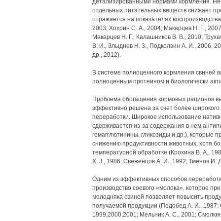
детализированными нормами кормления. Нес
отдельных питательных веществ снижает пр
отражается на показателях воспроизводства (К
2003; Хохрин С. А., 2004; Макарцев Н. Г., 2007
Макарцев Н. Г., Калашников В. В., 2010; Трухач
В. И., Злыднев Н. 3., Подколзин А. И., 2006, 2
др., 2012).
В системе полноценного кормления свиней в
полноценным протеином и биологически акт
Проблема обогащения кормовых рационов в
эффективно решена за счет более широкого 
переработки. Широкое использование нативн
сдерживается из-за содержания в нем антип
гемагглютинины, гликозиды и др.), которые 
снижению продуктивности животных, хотя б
температурной обработке (Крохина В. А., 1982
X. J., 1986; Свеженцов А. И., 1992; Тменов И. Д
Одним из эффективных способов переработк
производство соевого «молока», которое пр
молодняка свиней позволяет повысить проду
получаемой продукции (Подобед А. И., 1987; Св
1999,2000,2001; Мельник А. С., 2001; Смолкин