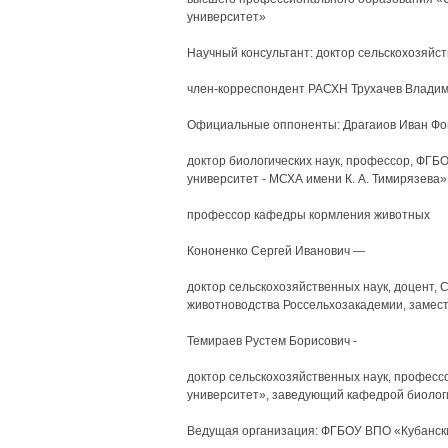
университет»
Научный консультант: доктор сельскохозяйст
член-корреспондент РАСХН Трухачев Влади
Официальные оппоненты: Драгаиов Иван Фо
доктор биологических наук, профессор, ФГБ
университет - МСХА имени К. А. Тимирязева»
профессор кафедры кормления животных
Кононенко Сергей Иванович —
доктор сельскохозяйственных наук, доцент, 
животноводства Россельхозакадемии, замес
Темираев Рустем Борисович -
доктор сельскохозяйственных наук, профес
университет», заведующий кафедрой биолог
Ведущая организация: ФГБОУ ВПО «Кубанск