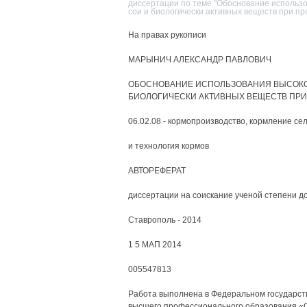
диссертации по теме "Обоснование использ
сои и биологически активных веществ при пр
На правах рукописи
МАРЫНИЧ АЛЕКСАНДР ПАВЛОВИЧ
ОБОСНОВАНИЕ ИСПОЛЬЗОВАНИЯ ВЫСОКО
БИОЛОГИЧЕСКИ АКТИВНЫХ ВЕЩЕСТВ ПР
06.02.08 - кормопроизводство, кормление с
и технология кормов
АВТОРЕФЕРАТ
диссертации на соискание ученой степени д
Ставрополь - 2014
1 5 МАП 2014
005547813
Работа выполнена в Федеральном государс
высшего профессионального образования «