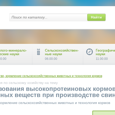
Найти
лого-минерало-
Сельскохозяйствен-
Географич
еские науки
ные науки
науки
00.00
06.00.00
11.00.00
во, кормление сельскохозяйственных животных и технология кормов
 по сельскому хозяйству на тему
зования высокопротеиновых кормов 
вных веществ при производстве сви
кормление сельскохозяйственных животных и технология кормов