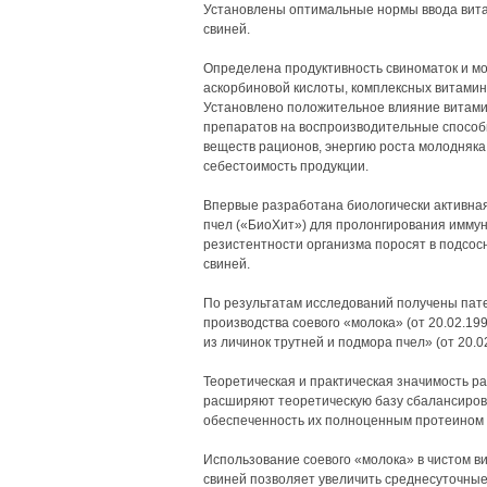
Установлены оптимальные нормы ввода вита
свиней.
Определена продуктивность свиноматок и мо
аскорбиновой кислоты, комплексных витами
Установлено положительное влияние витами
препаратов на воспроизводительные способ
веществ рационов, энергию роста молодняка 
себестоимость продукции.
Впервые разработана биологически активная
пчел («БиоХит») для пролонгирования имму
резистентности организма поросят в подсо
свиней.
По результатам исследований получены пат
производства соевого «молока» (от 20.02.1
из личинок трутней и подмора пчел» (от 20.02
Теоретическая и практическая значимость р
расширяют теоретическую базу сбалансиров
обеспеченность их полноценным протеином 
Использование соевого «молока» в чистом в
свиней позволяет увеличить среднесуточные