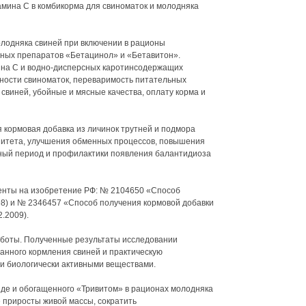
мина С в комбикорма для свиноматок и молодняка
лодняка свиней при включении в рационы
нных препаратов «Бетацинол» и «Бетавитон».
на С и водно-дисперсных каротинсодержащих
ности свиноматок, переваримость питательных
свиней, убойные и мясные качества, оплату корма и
 кормовая добавка из личинок трутней и подмора
нитета, улучшения обменных процессов, повышения
сный период и профилактики появления балантидиоза
енты на изобретение РФ: № 2104650 «Способ
998) и № 2346457 «Способ получения кормовой добавки
.2009).
аботы. Полученные результаты исследовании
анного кормления свиней и практическую
и биологически активными веществами.
иде и обогащенного «Тривитом» в рационах молодняка
 приросты живой массы, сократить