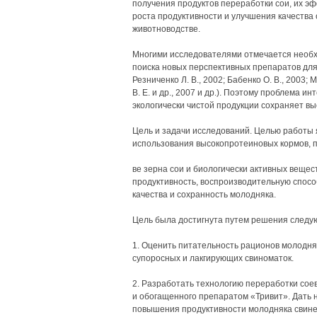
получения продуктов переработки сои, их э
роста продуктивности и улучшения качества
животноводстве.
Многими исследователями отмечается необх
поиска новых перспективных препаратов для 
Резниченко Л. В., 2002; Бабенко О. В., 2003; М
В. Е. и др., 2007 и др.). Поэтому проблема 
экологически чистой продукции сохраняет вы
Цель и задачи исследований. Целью работы 
использования высокопротеиновых кормов, 
ве зерна сои и биологически активных вещес
продуктивность, воспроизводительную спосо
качества и сохранность молодняка.
Цель была достигнута путем решения следу
1. Оценить питательность рационов молодня
супоросных и лакгирующих свиноматок.
2. Разработать технологию переработки соев
и обогащенного препаратом «Тривит». Дать 
повышения продуктивности молодняка свине