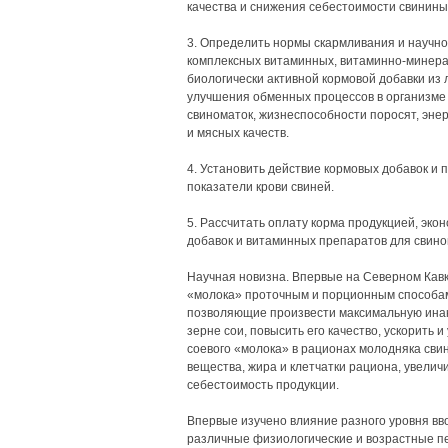
качества и снижения себестоимости свинины
3. Определить нормы скармливания и научно
комплексных витаминных, витаминно-минера
биологически активной кормовой добавки из 
улучшения обменных процессов в организме
свиноматок, жизнеспособности поросят, энер
и мясных качеств.
4. Установить действие кормовых добавок и
показатели крови свиней.
5. Рассчитать оплату корма продукцией, эк
добавок и витаминных препаратов для свино
Научная новизна. Впервые на Северном Кавк
«молока» проточным и порционным способами
позволяющие произвести максимальную ина
зерне сои, повысить его качество, ускорить
соевого «молока» в рационах молодняка сви
вещества, жира и клетчатки рациона, увелич
себестоимость продукции.
Впервые изучено влияние разного уровня вво
различные физиологические и возрастные пе