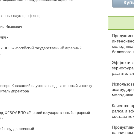
Куп
венных наук, профессор,
мир Иванович
Продуктивн
мич -
интенсивн
молодняка 
ОУ ВПО «Российский государственный аграрный
белкового 
,
Эффективн
зернофураж
растительн
Использова
Северо-Кавказский научно-исследовательский институт
экструдиро
титель директора
молодняка
Качество п
рапса и эф
сор, ФГБОУ ВПО «Горский государственный аграрный
составе ко
ии
Продуктивн
ий государственный
различном