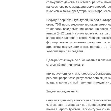
совокупного действия систем обработки поч
на их основе рекомендации могут способств
и кормов, а также предотвращению процесса
Ведущей зерновой культурой, на долю котор
около 70% производимого зерна, является о
технологии возделывания, особенно посевног
низкой (8-12 ц/га). На этом уровне остается 
зернового и сахарного сорго. Усовершенств
формирование оптимального аг-роценоза, п
агротехническими средствами приобретает о
экологизации земледелия.
Цель работы: научное обоснование и оптими
систем пбпябптки ппчвы в
них по экологическим зонам, способствующ
регионе; разработка ресурсосберегающих, э
возделывания озимой пшеницы и поздних яро
Задачи исследований:
- изучить динамику влажности и запасов влаг
чистом, занятом парах и под непаровыми пр
почвы в Терско-Кумской, Терско-Сулакской ни