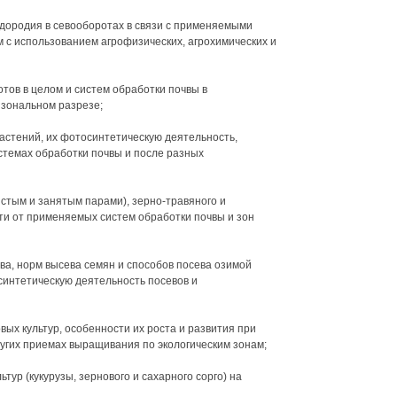
одородия в севооборотах в связи с применяемыми
м с использованием агрофизических, агрохимических и
отов в целом и систем обработки почвы в
 зональном разрезе;
растений, их фотосинтетическую деятельность,
стемах обработки почвы и после разных
истым и занятым парами), зерно-травяного и
и от применяемых систем обработки почвы и зон
ева, норм высева семян и способов посева озимой
интетическую деятельность посевов и
вых культур, особенности их роста и развития при
ругих приемах выращивания по экологическим зонам;
тур (кукурузы, зернового и сахарного сорго) на