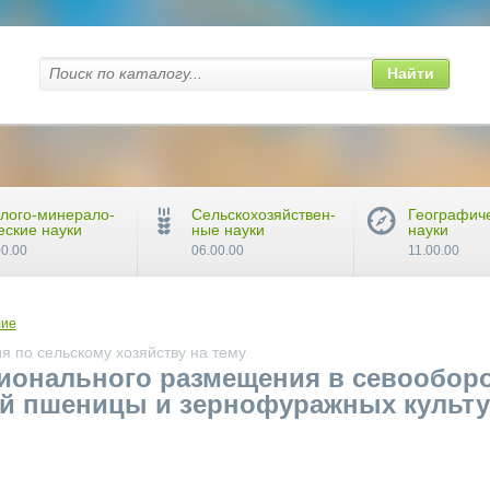
Найти
лого-минерало-
Сельскохозяйствен-
Географич
еские науки
ные науки
науки
00.00
06.00.00
11.00.00
лие
 по сельскому хозяйству на тему
онального размещения в севооборо
й пшеницы и зернофуражных культу