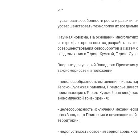
5 >
- установить особенности роста и развития з
усовершенствовать технологию их возделыв
Научная новизна. На основании многолетних
четырехфакторных опытах, разработаны тео
совершенствования севооборотов и систем об
возделывания в Терско-Кумской, Терско-Сула
Впервые для условий Западного Прикаспия у
закономерностей и положений:
- нецелесообразность оставления чистых пар
Терско-Сулакская равнины, Предгорье Дагест
примыкающие к Терско-Кумской равнине), как 
экономической точек зрения;
- целесообразность исключения механически
почв Западного Прикаспия и почвозащитной 
территории;
- недопустимость освоения зернопаровых сев