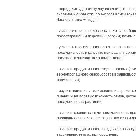
- определить динамику других элементов пл
системами обработки по экологическим зона
биологических методов;
- установить роль полевых культур, севообор
предотвращении дефляции (эрозии) почвы в
- установить особенности роста и развития 
продуктивность и качество при различных си
предшественников по зонам региона;
- выявить продуктивность зернопаровых (с ч
зернопропашного севооборотов в зависимост
размещения;
- изучить влияние и взаимовлияние сроков с
пшеницы на полевую всхожесть семян, фотос
продуктивность растений;
- выявить сравнительную продуктивность яро
различных способах посева, сроках сева и д
- выявить продуктивность поздних яровых куль
засоленных землях при орошении;