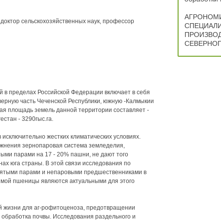
АГРОНОМ
 доктор сельскохозяйственных наук, профессор
СПЕЦИАЛ
ПРОИЗВОД
СЕВЕРНОГ
 в пределах Российской Федерации включает в себя
верную часть Чеченской Республики, южную -Калмыкии
щая площадь земель данной территории составляет -
естан - 3290гыс.га.
 исключительно жестких климатических условиях.
ажнения зернопаровая система земледелия,
ыми парами на 17 - 20% пашни, не дают того
нах юга страны. В этой связи исследования по
нятыми парами и непаровыми предшественниками в
мой пшеницы являются актуальными для этого
й жизни для аг-рофитоценоза, предотвращении
т обработка почвы. Исследования раздельного и