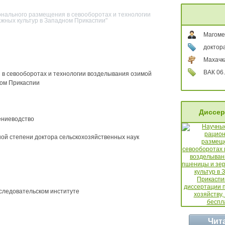
нального размещения в севооборотах и технологии
ных культур в Западном Прикаспии"
Магоме
доктор
Махачк
ВАК 06.
в севооборотах и технологии возделывания озимой
ном Прикаспии
Диссер
тениеводство
ой степени доктора сельскохозяйственных наук
следовательском институте
Чит