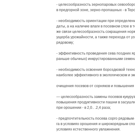
- целесообразность зернопаровых севообор
в предгорной зоне, зерно-пропашных - в Тер
- необходимость ориентации при определени
даты, а на наличие влаги в посевном слое в т
же связи целесообразность сокращения нормы
ущерба урожайности, а также перехода от уз
рядовому;
- эффективность проведения сева поздних яр
раньше обычных) инкрустированными семен
- необходимость освоения бороздковой техн
наиболее эффективного в экологическом и э
очищения посевов от сорняков и повышения 
— целесообразность замены посевов кукуруз
повышения продуктивности пашни в засушливы
при орошении - в 2,0.. .2,4 раза;
- предпочтительность посева сорго рядовым с
га в условиях орошения и широкорядным спосо
условиях естественного увлажнения.