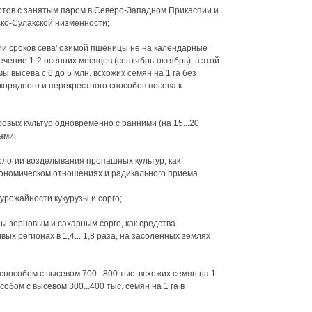
отов с занятым паром в Северо-Западном Прикаспии и
ско-Сулакской низменности;
и сроков сева' озимой пшеницы не на календарные
ечение 1-2 осенних месяцев (сентябрь-октябрь); в этой
 высева с 6 до 5 млн. всхожих семян на 1 га без
корядного и перекрестного способов посева к
овых культур одновременно с ранними (на 15...20
ами;
ологии возделывания пропашных культур, как
кономическом отношениях и радикального приема
урожайности кукурузы и сорго;
ы зерновым и сахарным сорго, как средства
х регионах в 1,4... 1,8 раза, на засоленных землях
пособом с высевом 700...800 тыс. всхожих семян на 1
бом с высевом 300...400 тыс. семян на 1 га в