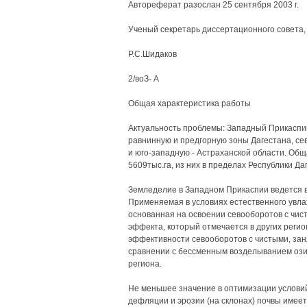
Автореферат разослан 25 сентября 2003 г.
Ученый секретарь диссертационного совета,
Р.С.Шидаков
2/воЗ- А
Общая характеристика работы
Актуальность проблемы: Западный Прикаспий
равнинную и предгорную зоны Дагестана, се
и юго-западную - Астраханской области. Об
5609тыс.га, из них в пределах Республики Даг
Земледелие в Западном Прикаспии ведется в
Применяемая в условиях естественного увл
основанная на освоении севооборотов с чист
эффекта, который отмечается в других регио
эффективности севооборотов с чистыми, за
сравнении с бессменным возделыванием ози
региона.
Не меньшее значение в оптимизации услови
дефляции и эрозии (на склонах) почвы имее