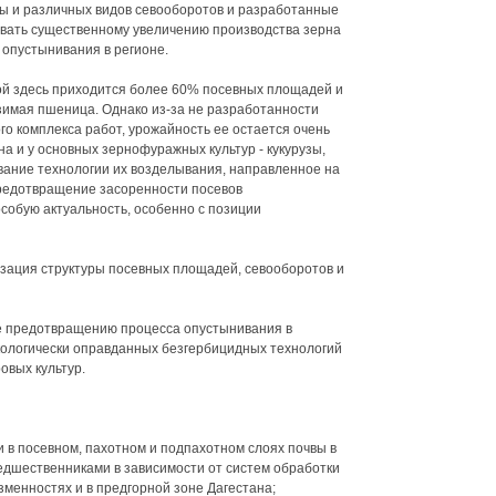
вы и различных видов севооборотов и разработанные
овать существенному увеличению производства зерна
 опустынивания в регионе.
ой здесь приходится более 60% посевных площадей и
зимая пшеница. Однако из-за не разработанности
о комплекса работ, урожайность ее остается очень
она и у основных зернофуражных культур - кукурузы,
ование технологии их возделывания, направленное на
редотвращение засоренности посевов
собую актуальность, особенно с позиции
зация структуры посевных площадей, севооборотов и
ие предотвращению процесса опустынивания в
кологически оправданных безгербицидных технологий
вых культур.
и в посевном, пахотном и подпахотном слоях почвы в
едшественниками в зависимости от систем обработки
зменностях и в предгорной зоне Дагестана;