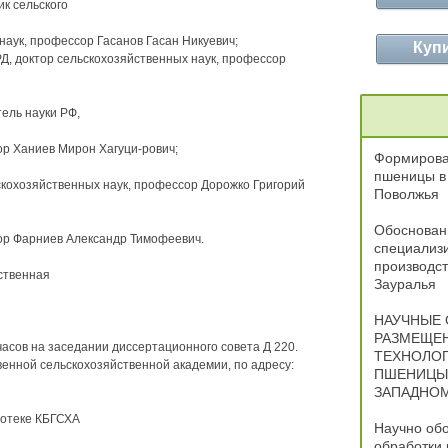
к сельского
наук, профессор Гасанов Гасан Никуевич;
Куп
Д, доктор сельскохозяйственных наук, профессор
ель науки РФ,
ор Ханиев Мирон Хагуци-рович;
Формирован
пшеницы в 
скохозяйственных наук, профессор Дорожко Григорий
Поволжья
Обосновани
ор Фарниев Александр Тимофеевич.
специализ
производст
ственная
Зауралья
НАУЧНЫЕ
РАЗМЕЩЕН
 часов на заседании диссертационного совета Д 220.
ТЕХНОЛО
венной сельскохозяйственной академии, по адресу:
ПШЕНИЦЫ 
ЗАПАДНО
иотеке КБГСХА
Научно об
обработки