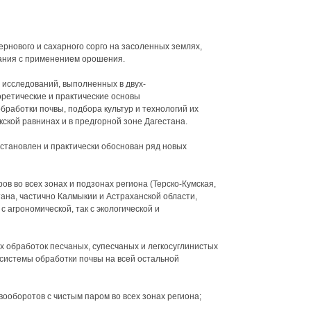
ернового и сахарного сорго на засоленных землях,
ания с применением орошения.
 исследований, выполненных в двух-
ретические и практические основы
работки почвы, подбора культур и технологий их
кской равнинах и в предгорной зоне Дагестана.
становлен и практически обоснован ряд новых
ов во всех зонах и подзонах региона (Терско-Кумская,
ана, частично Калмыкии и Астраханской области,
с агрономической, так с экологической и
х обработок песчаных, супесчаных и легкосуглинистых
системы обработки почвы на всей остальной
ооборотов с чистым паром во всех зонах региона;