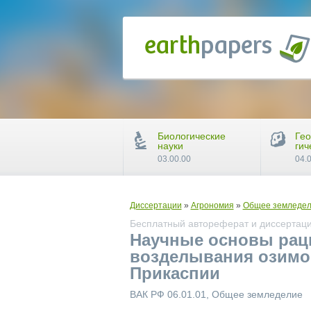
Биологические
Гео
науки
гич
03.00.00
04.
Диссертации
»
Агрономия
»
Общее земледе
Бесплатный автореферат и диссертация
Научные основы раци
возделывания озимо
Прикаспии
ВАК РФ 06.01.01, Общее земледелие