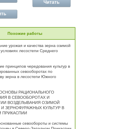
Читать
ить
Похожие работы
ие урожая и качества зерна озимой
условиях лесостепи Среднего
е принципов чередования культур в
ированных севооборотах по
ву зерна в лесостепи Южного
 ОСНОВЫ РАЦИОНАЛЬНОГО
ИЯ В СЕВООБОРОТАХ И
ГИИ ВОЗДЕЛЫВАНИЯ ОЗИМОЙ
И ЗЕРНОФУРАЖНЫХ КУЛЬТУР В
М ПРИКАСПИИ
основанные севообороты и системы
 почвы в Северо-Западном Прикаспии