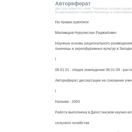
Автореферат
диссертации по теме "Научные основы рацио
возделывания озимой пшеницы и зернофураж
На правах рукописи
Магомедов Нурулислан Раджабович
Научные основы рационального размещения 
пшеницы и зернофуражных культур в Запад
I
06.01.01 - общее земледелие 06.01.09 - рас
Автореферат диссертации на соискание учен
I
Нальчик - 2003
Работа выполнена в Дагестанском научно-ис
сельского хозяйства