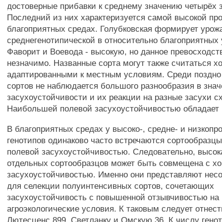
достоверные прибавки к среднему значению четырёх 
Последний из них характеризуется самой высокой пр
благоприятных средах. Голубковская формирует урож
среднегенотипической в относительно благоприятных 
Фаворит и Воевода - высокую, но данное превосходст
незначимо. Названные сорта могут также считаться х
адаптированными к местным условиям. Среди поздн
сортов не наблюдается большого разнообразия в зна
засухоустойчивости и их реакции на разные засухи с
Наибольшей полевой засухоустойчивостью обладает 
В благоприятных средах у высоко-, средне- и низкопр
генотипов одинаково часто встречаются сортообразцы
полевой засухоустойчивостью. Следовательно, высок
отдельных сортообразцов может быть совмещена с х
засухоустойчивостью. Именно они представляют нес
для селекции полуинтенсивных сортов, сочетающих
засухоустойчивость с повышенной отзывчивостью на
агроэкологические условия. К таковым следует отнес
Лютесценс 899, Светланку и Омскую 36. К числу гено