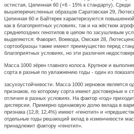
остистая, Целинная 60 (+6 - 15% к стандарту). Среди
вышеперечисленных образцов Саратовская 29, Лютесц
Целинная 60 и Байтерек характеризуются повышенно
как в благоприятных условиях, так и на жёстком агроф
среднепоздних генотипов в целом по засушливым ус
выделяются: Фаворит, Воевода, Омская 28, Лютесценс
сортообразцы также имеют преимущество перед стан
благоприятных условиях, но эти различия недостовер
Масса 1000 зёрен главного колоса. Крупное и выполне
сорта в разные по увлажнению годы - один из показат
засухоустойчивости. Масса 1000 зерновок является о
признаков, по которому сорта имеют достоверные и 
отличия в разных условиях. На фактор «год» приход
дисперсии. Примерно одинаковую долю вклада в вар
признака (12,8; 12,4%) имеют «генотип» и «предшеств
отдельные годы решающий вклад в изменчивости мас
принадлежит фактору «генотип».