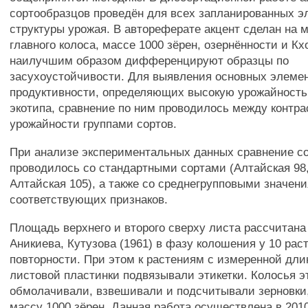
сортообразцов проведён для всех запланированных э
структуры урожая. В автореферате акцент сделан на 
главного колоса, массе 1000 зёрен, озернённости и Кхо
наилучшим образом дифференцируют образцы по
засухоустойчивости. Для выявления основных элеме
продуктивности, определяющих высокую урожайность 
экотипа, сравнение по ним проводилось между контр
урожайности группами сортов.
При анализе экспериментальных данных сравнение с
проводилось со стандартными сортами (Алтайская 98,
Алтайская 105), а также со среднегрупповыми значен
соответствующих признаков.
Площадь верхнего и второго сверху листа рассчитана
Аникиева, Кутузова (1961) в фазу колошения у 10 рас
повторности. При этом к растениям с измеренной дл
листовой пластинки подвязывали этикетки. Колосья э
обмолачивали, взвешивали и подсчитывали зерновки
массу 1000 зёрен. Данная работа осуществлена в 2010