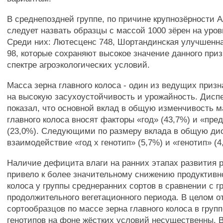
В среднепоздней группе, по причине крупнозёрности А
следует назвать образцы с массой 1000 зёрен на уров
Среди них: Лютесценс 748, Шортандинская улучшенна
98, которые сохраняют высокое значение данного при
спектре агроэкологических условий.
Масса зерна главного колоса - один из ведущих призн
на высокую засухоустойчивость и урожайность. Дисп
показал, что основной вклад в общую изменчивость м
главного колоса вносят факторы «год» (43,7%) и «пр
(23,0%). Следующими по размеру вклада в общую ди
взаимодействие «год х генотип» (5,7%) и «генотип» (4
Наличие дефицита влаги на ранних этапах развития 
привело к более значительному снижению продуктивн
колоса у группы среднеранних сортов в сравнении с 
продолжительного вегетационного периода. В целом о
сортообразцов по массе зерна главного колоса в груп
генотипов на фоне жёстких условий несущественны. 