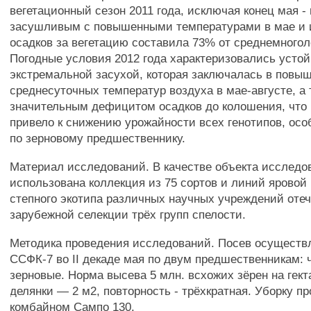
вегетационный сезон 2011 года, исключая конец мая -
засушливым с повышенными температурами в мае и
осадков за вегетацию составила 73% от среднемногол
Погодные условия 2012 года характеризовались усто
экстремальной засухой, которая заключалась в повы
среднесуточных температур воздуха в мае-августе, а 
значительным дефицитом осадков до колошения, что 
привело к снижению урожайности всех генотипов, осо
по зерновому предшественнику.
Материал исследований. В качестве объекта исследо
использована коллекция из 75 сортов и линий ярово
степного экотипа различных научных учреждений оте
зарубежной селекции трёх групп спелости.
Методика проведения исследований. Посев осуществ
ССФК-7 во II декаде мая по двум предшественникам: 
зерновые. Норма высева 5 млн. всхожих зёрен на гек
делянки — 2 м2, повторность - трёхкратная. Уборку п
комбайном Сампо 130.