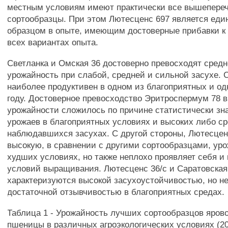
местным условиям имеют практически все вышепере
сортообразцы. При этом Лютесценс 697 является ед
образцом в опыте, имеющим достоверные прибавки к 
всех вариантах опыта.
Светланка и Омская 36 достоверно превосходят сред
урожайность при слабой, средней и сильной засухе. 
наиболее продуктивен в одном из благоприятных и о
году. Достоверное превосходство Эритроспермум 78 
урожайности сложилось по причине статистически з
урожаев в благоприятных условиях и высоких либо ср
наблюдавшихся засухах. С другой стороны, Лютесце
высокую, в сравнении с другими сортообразцами, уро
худших условиях, но также неплохо проявляет себя и
условий выращивания. Лютесценс 36/с и Саратовская
характеризуются высокой засухоустойчивостью, но н
достаточной отзывчивостью в благоприятных средах.
Таблица 1 - Урожайность лучших сортообразцов яров
пшеницы в различных агроэкологических условиях (2010