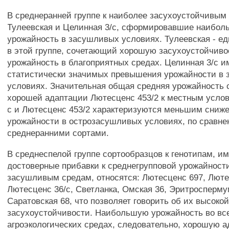
В среднеранней группе к наиболее засухоустойчивым
Тулеевская и Целинная 3/с, сформировавшие наибо
урожайность в засушливых условиях. Тулеевская - е
в этой группе, сочетающий хорошую засухоустойчиво
урожайность в благоприятных средах. Целинная 3/с и
статистически значимых превышения урожайности в
условиях. Значительная общая средняя урожайность 
хорошей адаптации Лютесценс 453/2 к местным услов
с и Лютесценс 453/2 характеризуются меньшим сниж
урожайности в острозасушливых условиях, по сравне
среднеранними сортами.
В среднеспелой группе сортообразцов к генотипам, 
достоверные прибавки к среднегрупповой урожайност
засушливым средам, относятся: Лютесценс 697, Люте
Лютесценс 36/с, Светланка, Омская 36, Эритроспермум
Саратовская 68, что позволяет говорить об их высоко
засухоустойчивости. Наибольшую урожайность во вс
агроэкологических средах, следовательно, хорошую а