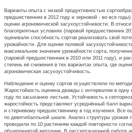
Варианты опыта с низкой продуктивностью сортообра
предшественник в 2012 году и зерновой - во все годы
оценки агрономической засухоустойчивости. В относи
благоприятных условиях (паровой предшественник 201
оценивали способность сортов реализовать свой пот
урожайности. Для оценки полевой засухоустойчивост
максимальное значение урожайности сорта, полученн
(паровой предшественник в 2010 или 2011 году), и ра
степень её снижения в тех вариантах опыта, где оцен
агрономическая засухоустойчивость.
Наблюдение и оценку сортов осуществляли по методи
Жаростойкость оценена дважды с интервалом в одну 
году по засыханию листьев. Устойчивость к септориоз
жаростойкость представляют усреднённый балл вариа
и стерневому предшественнику в год изучения. Все о
по девятибалльной шкале. Анализ структуры урожая 
проводили по 10 растениям каждой повторности согла
общепринятой методике. В диссертационной работе а