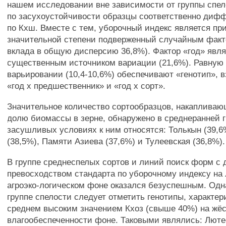
нашем исследовании вне зависимости от группы спел
по засухоустойчивости образцы соответственно диф
по Кхш. Вместе с тем, уборочный индекс является пр
значительной степени подверженный случайным факт
вклада в общую дисперсию 36,8%). Фактор «год» явля
существенным источником вариации (21,6%). Равную
варьировании (10,4-10,6%) обеспечивают «генотип», 
«год х предшественник» и «год х сорт».
Значительное количество сортообразцов, накаплив
долю биомассы в зерне, обнаружено в среднеранней г
засушливых условиях к ним относятся: Толькын (39,6
(38,5%), Памяти Азиева (37,6%) и Тулеевская (36,8%).
В группе среднеспелых сортов и линий поиск форм с
превосходством стандарта по уборочному индексу н
агроэко-логическом фоне оказался безуспешным. Одн
группе спелости следует отметить генотипы, характе
среднем высоким значением Кхоз (свыше 40%) на жёс
влагообеспеченности фоне. Таковыми являлись: Люте