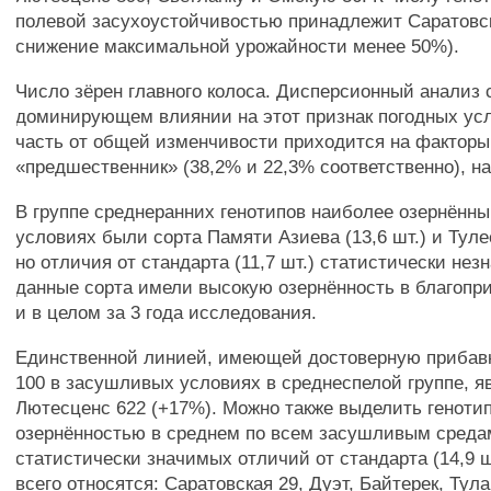
полевой засухоустойчивостью принадлежит Саратовск
снижение максимальной урожайности менее 50%).
Число зёрен главного колоса. Дисперсионный анализ 
доминирующем влиянии на этот признак погодных ус
часть от общей изменчивости приходится на факторы
«предшественник» (38,2% и 22,3% соответственно), на
В группе среднеранних генотипов наиболее озернённ
условиях были сорта Памяти Азиева (13,6 шт.) и Тулее
но отличия от стандарта (11,7 шт.) статистически не
данные сорта имели высокую озернённость в благопр
и в целом за 3 года исследования.
Единственной линией, имеющей достоверную прибавк
100 в засушливых условиях в среднеспелой группе, я
Лютесценс 622 (+17%). Можно также выделить геноти
озернённостью в среднем по всем засушливым средам
статистически значимых отличий от стандарта (14,9 ш
всего относятся: Саратовская 29, Дуэт, Байтерек, Тул