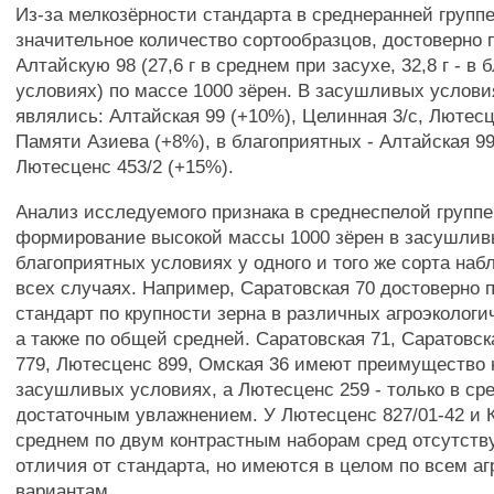
Из-за мелкозёрности стандарта в среднеранней групп
значительное количество сортообразцов, достоверно
Алтайскую 98 (27,6 г в среднем при засухе, 32,8 г - в
условиях) по массе 1000 зёрен. В засушливых услов
являлись: Алтайская 99 (+10%), Целинная 3/с, Лютесц
Памяти Азиева (+8%), в благоприятных - Алтайская 99
Лютесценс 453/2 (+15%).
Анализ исследуемого признака в среднеспелой группе 
формирование высокой массы 1000 зёрен в засушлив
благоприятных условиях у одного и того же сорта наб
всех случаях. Например, Саратовская 70 достоверно
стандарт по крупности зерна в различных агроэкологи
а также по общей средней. Саратовская 71, Саратовск
779, Лютесценс 899, Омская 36 имеют преимущество 
засушливых условиях, а Лютесценс 259 - только в ср
достаточным увлажнением. У Лютесценс 827/01-42 и 
среднем по двум контрастным наборам сред отсутст
отличия от стандарта, но имеются в целом по всем а
вариантам.