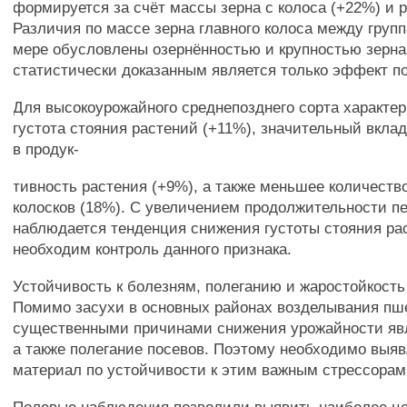
формируется за счёт массы зерна с колоса (+22%) и 
Различия по массе зерна главного колоса между груп
мере обусловлены озернённостью и крупностью зерна
статистически доказанным является только эффект п
Для высокоурожайного среднепозднего сорта характер
густота стояния растений (+11%), значительный вкла
в продук-
тивность растения (+9%), а также меньшее количеств
колосков (18%). С увеличением продолжительности п
наблюдается тенденция снижения густоты стояния ра
необходим контроль данного признака.
Устойчивость к болезням, полеганию и жаростойкость
Помимо засухи в основных районах возделывания пш
существенными причинами снижения урожайности яв
а также полегание посевов. Поэтому необходимо выя
материал по устойчивости к этим важным стрессорам