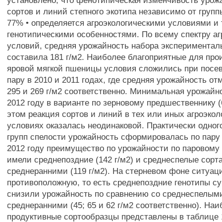
установлено, что фенотипическая изменчивость урож
сортов и линий степного экотипа независимо от групп
77% • определяется агроэкологическими условиями и 
генотипическими особенностями. По всему спектру аг
условий, средняя урожайность набора экспериментал
составила 181 г/м2. Наиболее благоприятные для про
яровой мягкой пшеницы условия сложились при посев
пару в 2010 и 2011 годах, где средняя урожайность от
295 и 269 г/м2 соответственно. Минимальная урожайн
2012 году в варианте по зерновому предшественнику (
этом реакция сортов и линий в тех или иных агроэкол
условиях оказалась неодинаковой. Практически одного
групп спелости урожайность сформировалась по пару в
2012 году преимущество по урожайности по паровому
имели среднепоздние (142 г/м2) и среднеспелые сорта 
среднеранними (119 г/м2). На стерневом фоне ситуац
противоположную, то есть среднепоздние генотипы с
снизили урожайность по сравнению со среднеспелым
среднеранними (45; 65 и 62 г/м2 соответственно). На
продуктивные сортообразцы представлены в таблице 