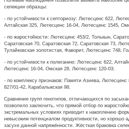
Полевые наблюдения позволили выявить наиболее ц
селекции образцы:
- по устойчивости к септориозу: Лютесценс 622, Люте
Алтайская 325, Лютесценс 16-04, Лютесценс 1545, Омс
- по жаростойкости: Лютесценс 453/2, Толькын, Сарато
Саратовская 70, Саратовская 72, Саратовская 73, Люте
Тулайковская золотистая, Фаворит, Лютесценс 748, Го
- по устойчивости к полеганию: Лютесценс 622, Алтай
Лютесценс 16-04, Омская 28, Лютесценс 120-03;
- по комплексу признаков: Памяти Азиева, Лютесценс
827/01-42, Карабалыкская 98.
Сравнение групп генотипов, отличающихся по засыха
позволило заключить, что прямой отбор по жаростойк
экстремальных условиях приводит к накоплению фо
невысоким потенциалом продуктивности, но хорошо а
засухе данной напряжённости. Жёсткая браковка селе