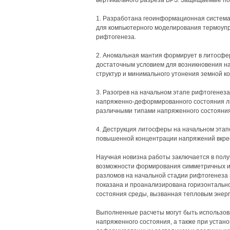
вертикального разреза БРЗ. Защищаемые п
1. Разработана геоинформационная систем
для компьютерного моделирования термоупр
рифтогенеза.
2. Аномальная мантия формирует в литосфе
достаточным условием для возникновения 
структур и минимального утонения земной к
3. Разогрев на начальном этапе рифтогенеза
напряженно-деформированного состояния л
различными типами напряженного состояния
4. Деструкция литосферы на начальном этап
повышенной концентрации напряжений вкрес
Научная новизна работы заключается в полу
возможности формирования симметричных и
разломов на начальной стадии рифтогенеза з
показана и проанализирована горизонтальн
состояния среды, вызванная тепловым энерг
Выполненные расчеты могут быть использов
напряженного состояния, а также при устан