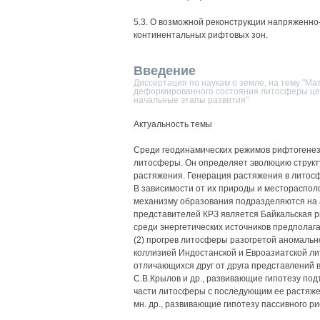
5.3. О возможной реконструкции напряженно
континентальных рифтовых зон.
Введение
Диссертация по наукам о земле, на тему "М
деформированного состояния литосферы цен
начальные этапы развития"
Актуальность темы
Среди геодинамических режимов рифтогенез 
литосферы. Он определяет эволюцию структу
растяжения. Генерация растяжения в литосф
В зависимости от их природы и местораспо
механизму образования подразделяются на 
представителей КРЗ является Байкальская р
среди энергетических источников предполага
(2) прогрев литосферы разогретой аномальн
коллизией Индостанской и Евроазиатской ли
отличающихся друг от друга представлений в
С.В.Крылов и др., развивающие гипотезу по
части литосферы с последующим ее растяжение
мн. др., развивающие гипотезу пассивного р