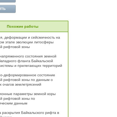
ить
Похожие работы
я, деформации и сейсмичность на
ом этапе эволюции литосферы
ой рифтовой зоны
напряженного состояния земной
Западного фланга Байкальской
системы и прилегающих территорий
о-деформированное состояние
ой рифтовой зоны по данным о
х очагов землетрясений
онные параметры земной коры
й рифтовой зоны по
ическим данным
 раскрытия Байкальского рифта в