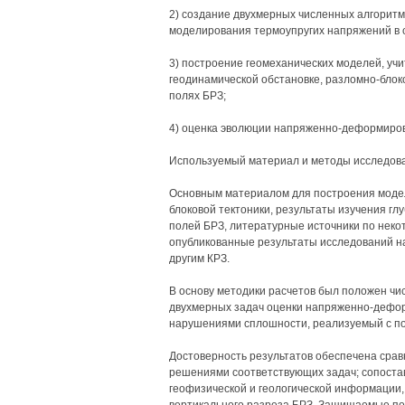
2) создание двухмерных численных алгоритм
моделирования термоупругих напряжений в 
3) построение геомеханических моделей, у
геодинамической обстановке, разломно-блоко
полях БРЗ;
4) оценка эволюции напряженно-деформиров
Используемый материал и методы исследов
Основным материалом для построения модел
блоковой тектоники, результаты изучения гл
полей БРЗ, литературные источники по неко
опубликованные результаты исследований н
другим КРЗ.
В основу методики расчетов был положен ч
двухмерных задач оценки напряженно-дефор
нарушениями сплошности, реализуемый с п
Достоверность результатов обеспечена срав
решениями соответствующих задач; сопоста
геофизической и геологической информации