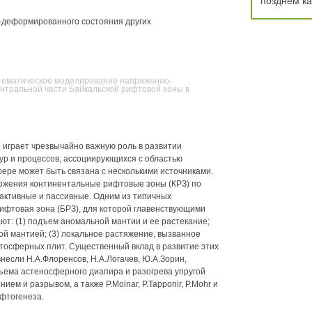
позднем к
-деформированного состояния других
атематическое моделирование напряженно-
тральной части Байкальской рифтовой зоны в
играет чрезвычайно важную роль в развитии
р и процессов, ассоциирующихся с областью
ере может быть связана с несколькими источниками.
ложения континентальные рифтовые зоны (КРЗ) по
активные и пассивные. Одним из типичных
ифтовая зона (БРЗ), для которой главенствующими
ют: (1) подъем аномальной мантии и ее растекание;
ой мантией; (3) локальное растяжение, вызванное
тосферных плит. Существенный вклад в развитие этих
несли Н.А.Флоренсов, Н.А.Логачев, Ю.А.Зорин,
дъема астеносферного диапира и разогрева упругой
м и разрывом, а также P.Molnar, P.Tapponir, P.Mohr и
ифтогенеза.