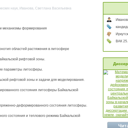
ческих наук, Иванова, Светлана Васильевна
Иванов
кандид
и и механизмы формирования
Иркутск
ВАК 25.
тонотип областей растяжения в литосфере
Байкальской рифтовой зоны.
Диссер
кие параметры литосферы.
ьской рифтовой зоны и задачи для моделирования.
ированного состояния литосферы Байкальской
напряженно-деформированного состояния литосферы.
ого состояния и теплового режима Байкальской
Чит