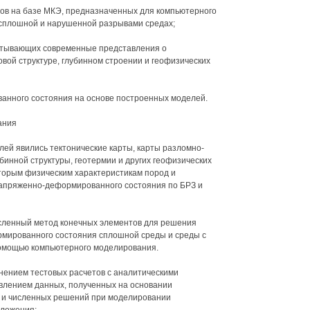
ов на базе МКЭ, предназначенных для компьютерного
сплошной и нарушенной разрывами средах;
читывающих современные представления о
вой структуре, глубинном строении и геофизических
анного состояния на основе построенных моделей.
ания
ей явились тектонические карты, карты разломно-
убинной структуры, геотермии и других геофизических
торым физическим характеристикам пород и
апряженно-деформированного состояния по БРЗ и
исленный метод конечных элементов для решения
мированного состояния сплошной среды и среды с
омощью компьютерного моделирования.
нением тестовых расчетов с аналитическими
влением данных, полученных на основании
, и численных решений при моделировании