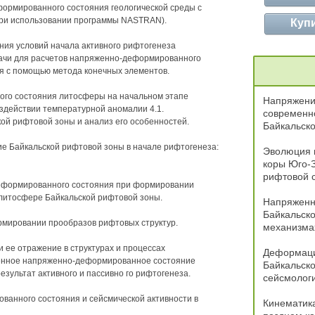
ормированного состояния геологической среды с
при использовании программы NASTRAN).
Куп
ния условий начала активного рифтогенеза
дачи для расчетов напряженно-деформированного
я с помощью метода конечных элементов.
ого состояния литосферы на начальном этапе
Напряжени
здействии температурной аномалии 4.1.
современн
ой рифтовой зоны и анализ его особенностей.
Байкальск
е Байкальской рифтовой зоны в начале рифтогенеза:
Эволюция 
коры Юго-
рифтовой 
деформированного состояния при формировании
 литосфере Байкальской рифтовой зоны.
Напряженн
Байкальск
рмировании прообразов рифтовых структур.
механизма
 ее отражение в структурах и процессах
Деформаци
менное напряженно-деформированное состояние
Байкальско
зультат активного и пассивно го рифтогенеза.
сейсмолог
ванного состояния и сейсмической активности в
Кинематика