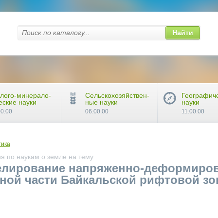
Найти
лого-минерало-
Сельскохозяйствен-
Географич
еские науки
ные науки
науки
00.00
06.00.00
11.00.00
ика
я по наукам о земле на тему
елирование напряженно-деформиров
ной части Байкальской рифтовой зо