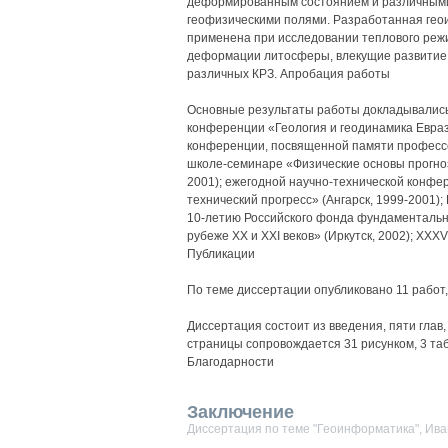
деформированным состоянием и различными 
геофизическими полями. Разработанная гео
применена при исследовании теплового режи
деформации литосферы, влекущие развитие р
различных КРЗ. Апробация работы
Основные результаты работы докладывались 
конференции «Геология и геодинамика Евраз
конференции, посвященной памяти профессор
школе-семинаре «Физические основы прогно
2001); ежегодной научно-технической конфе
технический прогресс» (Ангарск, 1999-2001)
10-летию Российского фонда фундаментальны
рубеже XX и XXI веков» (Иркутск, 2002); XXX
Публикации
По теме диссертации опубликовано 11 работ,
Диссертация состоит из введения, пяти глав
страницы сопровождается 31 рисунком, 3 та
Благодарности
Заключение
Диссертация по теме "Геоинформатика", Ива