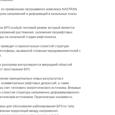
оложения:
а по применению программного комплекса NASTRAN
угих напряжений и деформаций в начальные этапы
ре БРЗ особый тепловой режим, который является
напряжений растяжения, заложения прорифтовых
оры на начальной стадии рифтогенеза.
 приводит к горизонтально-слоистой структуре
итосферы, вызванной сложным чередованием полей с
.
е разогрева контролируется миграцией областей
т простирания БРЗ.
чении принципиально новых результатов о
 асимметричных рифтовых депрессий, а также
а счет теплового энергетического источника. Впервые
о-слоистая структура напряженно-деформированного
етическим источником. Практическая значимость
аны для обоснования районирования БРЗ по типу
овлении корреляций между напряженно-