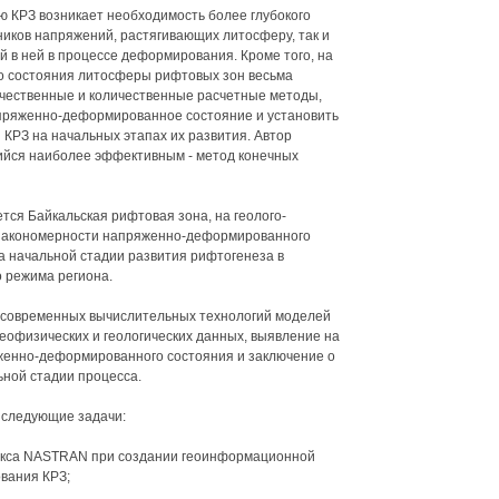
ю КРЗ возникает необходимость более глубокого
ников напряжений, растягивающих литосферу, так и
в ней в процессе деформирования. Кроме того, на
о состояния литосферы рифтовых зон весьма
ичественные и количественные расчетные методы,
апряженно-деформированное состояние и установить
РЗ на начальных этапах их развития. Автор
ийся наиболее эффективным - метод конечных
тся Байкальская рифтовая зона, на геолого-
 закономерности напряженно-деформированного
а начальной стадии развития рифтогенеза в
 режима региона.
 современных вычислительных технологий моделей
офизических и геологических данных, выявление на
женно-деформированного состояния и заключение о
ной стадии процесса.
 следующие задачи:
лекса NASTRAN при создании геоинформационной
вания КРЗ;