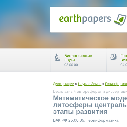
Биологические
Гео
науки
гич
03.00.00
04.
Диссертации
»
Науки о Земле
»
Геоинформат
Бесплатный автореферат и диссертаци
Математическое мод
литосферы централь
этапы развития
ВАК РФ 25.00.35, Геоинформатика