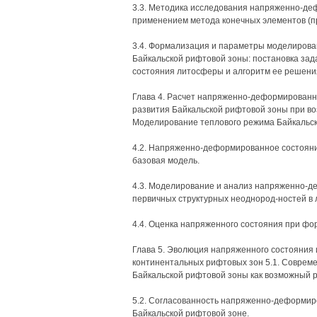
3.3. Методика исследования напряженно-деф
применением метода конечных элементов (
3.4. Формализация и параметры моделирова
Байкальской рифтовой зоны: постановка за
состояния литосферы и алгоритм ее решени
Глава 4. Расчет напряженно-деформированн
развития Байкальской рифтовой зоны при во
Моделирование теплового режима Байкальск
4.2. Напряженно-деформированное состояни
базовая модель.
4.3. Моделирование и анализ напряженно-
первичных структурных неоднород-ностей в
4.4. Оценка напряженного состояния при фо
Глава 5. Эволюция напряженного состояния и
континентальных рифтовых зон 5.1. Совре
Байкальской рифтовой зоны как возможный ре
5.2. Согласованность напряженно-деформиро
Байкальской рифтовой зоне.