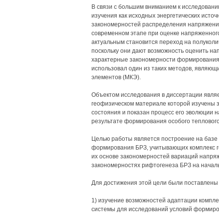
В связи с большим вниманием к исследовани
изучения как исходных энергетических источ
закономерностей распределения напряжений 
современном этапе при оценке напряженног
актуальным становится переход на полукол
поскольку они дают возможность оценить н
характерные закономерности формирования К
использовал один из таких методов, являющ
элементов (МКЭ).
Объектом исследования в диссертации являе
геофизическом материале которой изучены
состояния и показан процесс его эволюции н
результате формирования особого теплового
Целью работы является построение на базе
формирования БРЗ, учитывающих комплекс ге
их основе закономерностей вариаций напря
закономерностях рифтогенеза БРЗ на началь
Для достижения этой цели были поставлены
1) изучение возможностей адаптации комп
системы для исследований условий формиро