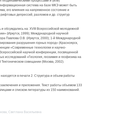
геодинамическими процессами и (или)
информационная система на базе МКЭ может быть
ма, его влияния на напряженное состояние и
ифтовых депрессий, разломов и др. структур
и обсуждались на: XVIII Всероссийской молодежной
ии» (Иркутск, 1999); Международной научной
а Павлова О.В. (Иркутск, 2000); 1-й Международной
зирования разрушения горных пород» (Красноярск,
ренции «Современные технологии и научно-
; Всероссийской научной конференции, посвященной
х исследований «Геология, геохимия и геофизика на
VI Тектоническом совещании (Москва, 2002).
 находятся в печати 2. Структура и объем работы
, заключения и приложения. Текст работы объемом 133
блицами и списком литературы из 150 наименований.
нова, Светлана Васильевна