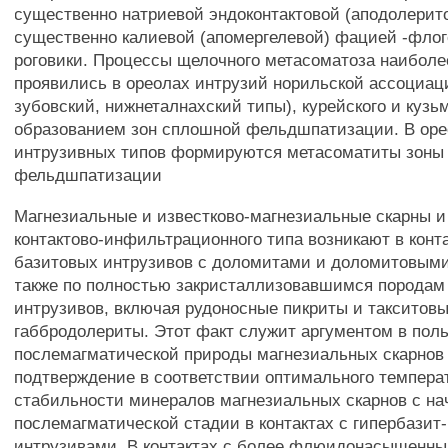
существенно натриевой эндоконтактовой (аподолерит
существенно калиевой (апомергелевой) фацией -фло
роговики. Процессы щелочного метасоматоза наиболе
проявились в ореолах интрузий норильской ассоциац
зубовский, нижнеталнахский типы), курейского и кузь
образованием зон сплошной фельдшпатизации. В оре
интрузивных типов формируются метасоматиты зоны
фельдшпатизации
Магнезиальные и известково-магнезиальные скарны и
контактово-инфильтрационного типа возникают в конта
базитовых интрузивов с доломитами и доломитовыми
также по полностью закристаллизовавшимся породам
интрузивов, включая рудоносные пикриты и такситов
габбродолериты. Этот факт служит аргументом в пол
послемагматической природы магнезиальных скарнов
подтверждение в соответствии оптимального темпера
стабильности минералов магнезиальных скарнов с н
послемагматической стадии в контактах с гипербази
интрузивами. В контактах с более флюидонасыщенны