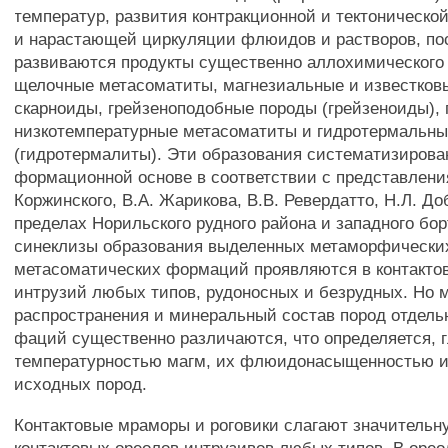
температур, развития контракционной и тектоническо
и нарастающей циркуляции флюидов и растворов, по
развиваются продукты существенно аллохимическог
щелочные метасоматиты, магнезиальные и известков
скарноиды, грейзеноподобные породы (грейзеноиды),
низкотемпературные метасоматиты и гидротермальны
(гидротермалиты). Эти образования систематизирова
формационной основе в соответствии с представлени
Коржинского, В.А. Жарикова, В.В. Ревердатто, Н.Л. До
пределах Норильского рудного района и западного бор
синеклизы образования выделенных метаморфически
метасоматических формаций проявляются в контакто
интрузий любых типов, рудоносных и безрудных. Но
распространения и минеральный состав пород отдел
фаций существенно различаются, что определяется, 
температурностью магм, их флюидонасыщенностью и
исходных пород.
Контактовые мраморы и роговики слагают значительн