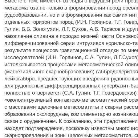
Вместе с тем, имеются взгляды о ведущей роли проц
метасоматоза не только в формировании пород ореол
рудообразовании, но и в формировании как самих интр
отдельных горизонтов пород (И.Н. Горяинов, Т.Г. Говер
Гулин, В.В. Золотухин, Л.Г. Сухов, А.В. Тарасов и друг
накопление оливина в породах нижней части Основно
дифференцированной серии интрузивов норильско-тал
результате процессов гравитационной отсадки по мн
исследователей (И.Н. Горяинов, С.А. Гулин, Л.Г.Сухов
истолковывается процессами метасоматической оли
(магнезиального скарнообразования) габбродолерито
лейкогаббро, предшествующих внедрению рудоносных
для рудоносных дифференцированных гипербазит-ба
полностью отвергается (С.А. Гулин, Т.Г. Говердовская)
«околоинтрузивный контактово-метасоматический оре
с массивами щелочные метасоматиты и скарны рассм
образования околорудные, комплементарно возникающ
связи с оруденением. К сожалению, эти представлени
находят подтверждения, поскольку известны многочи
скарнопроявления и зоны щелочных метасоматитов, с