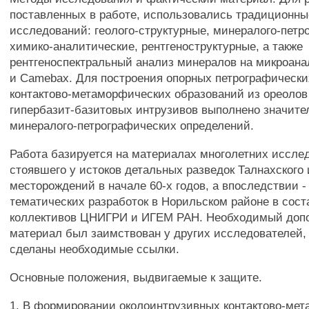
поставленных в работе, использовались традиционн
исследований: геолого-структурные, минералого-петр
химико-аналитические, рентгеноструктурные, а также
рентгеноспектральный анализ минералов на микроана
и Camebax. Для построения опорных петрографически
контактово-метаморфических образований из ореоло
гипербазит-базитовых интрузивов выполнено значите
минералого-петрографических определений.
Работа базируется на материалах многолетних иссле
стоявшего у истоков детальных разведок Талнахского 
месторождений в начале 60-х годов, а впоследствии 
тематических разработок в Норильском районе в сост
коллективов ЦНИГРИ и ИГЕМ РАН. Необходимый доп
материал был заимствован у других исследователей, 
сделаны необходимые ссылки.
Основные положения, выдвигаемые к защите.
1. В формировании околоинтрузивных контактово-ме