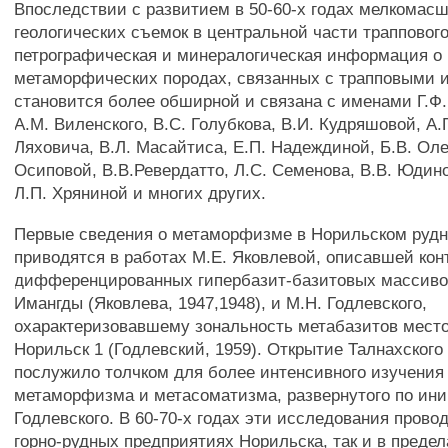
Впоследствии с развитием в 50-60-х годах мелкомас
геологических съемок в центральной части трапповог
петрографическая и минералогическая информация о 
метаморфических породах, связанных с трапповыми 
становится более обширной и связана с именами Г.Ф.
А.М. Виленского, B.C. Голубкова, В.И. Кудряшовой, А.
Ляховича, В.Л. Масайтиса, Е.П. Надеждиной, Б.В. Оле
Осиповой, В.В.Ревердатто, Л.С. Семенова, В.В. Юдино
Л.П. Хряниной и многих других.
Первые сведения о метаморфизме в Норильском руд
приводятся в работах М.Е. Яковлевой, описавшей кон
дифференцированных гипербазит-базитовых массивов 
Имангды (Яковлева, 1947,1948), и М.Н. Годлевского,
охарактеризовавшему зональность метабазитов мест
Норильск 1 (Годлевский, 1959). Открытие Талнахског
послужило толчком для более интенсивного изучения
метаморфизма и метасоматизма, развернутого по ини
Годлевского. В 60-70-х годах эти исследования прово
горно-рудных предприятиях Норильска, так и в преде