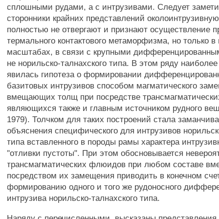
сплошными рудами, а с интрузивами. Следует замети
сторонники крайних представлений околоинтрузивную
полностью не отвергают и признают осуществление п
термального контактового метаморфизма, но только в
масштабах, в связи с крупными дифференцированны
не норильско-талнахского типа. В этом ряду наиболе
явилась гипотеза о формировании дифференцированн
базитовых интрузивов способом магматического зам
вмещающих толщ при посредстве трансмагматическ
являющихся также и главным источником рудного вещ
1979). Толчком для таких построений стала заманчива
объяснения специфического для интрузивов норильск
типа вставленного в породы рамы характера интрузив
"отливки пустоты". При этом обосновывается невероя
трансмагматических флюидов при любом составе в
посредством их замещения приводить в конечном счет
формированию одного и того же рудоносного диффер
интрузива норильско-талнахского типа.
Наряду с перечисленными, высказаны представления