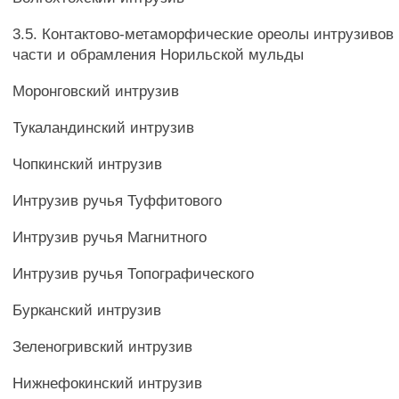
3.5. Контактово-метаморфические ореолы интрузивов
части и обрамления Норильской мульды
Моронговский интрузив
Тукаландинский интрузив
Чопкинский интрузив
Интрузив ручья Туффитового
Интрузив ручья Магнитного
Интрузив ручья Топографического
Бурканский интрузив
Зеленогривский интрузив
Нижнефокинский интрузив