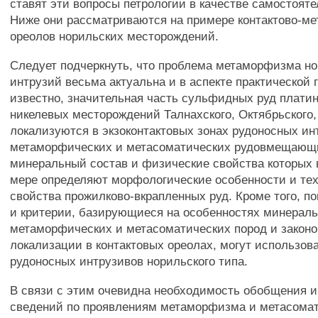
ставят эти вопросы петрологии в качестве самостоят
Ниже они рассматриваются на примере контактово-м
ореолов норильских месторождений.
Следует подчеркнуть, что проблема метаморфизма н
интрузий весьма актуальна и в аспекте практической г
известно, значительная часть сульфидных руд плати
никелевых месторождений Талнахского, Октябрьского,
локализуются в экзоконтактовых зонах рудоносных ин
метаморфических и метасоматических рудовмещающи
минеральный состав и физические свойства которых 
мере определяют морфологические особенности и те
свойства прожилково-вкрапленных руд. Кроме того, п
и критерии, базирующиеся на особенностях минераль
метаморфических и метасоматических пород и закон
локализации в контактовых ореолах, могут использов
рудоносных интрузивов норильского типа.
В связи с этим очевидна необходимость обобщения
сведений по проявлениям метаморфизма и метасома