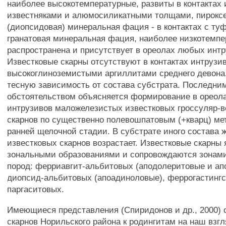
наиболее высокотемпературные, развиты в контактах 
известняками и алюмосиликатными толщами, пирокс
(диопсидовая) минеральная фация - в контактах с ту
гранатовая минеральная фация, наиболее низкотемпе
распространена и присутствует в ореолах любых интр
Известковые скарны отсутствуют в контактах интрузи
высокоглиноземистыми аргиллитами среднего девона
тесную зависимость от состава субстрата. Последни
обстоятельством объясняется формирование в ореол
интрузивов маложелезистых известковых гроссуляр-
скарнов по существенно полевошпатовым (+кварц) м
ранней щелочной стадии. В субстрате иного состава 
известковых скарнов возрастает. Известковые скарны
зональными образованиями и сопровождаются зонам
пород: ферриавгит-альбитовых (аподолеритовые и ап
диопсид-альбитовых (апоадиноловые), феррогастинг
паргаситовых.
Имеющиеся представления (Спиридонов и др., 2000) 
скарнов Норильского района к родингитам на наш взг