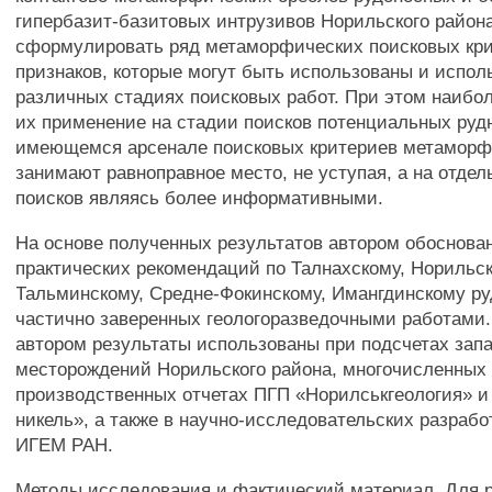
гипербазит-базитовых интрузивов Норильского район
сформулировать ряд метаморфических поисковых кри
признаков, которые могут быть использованы и испол
различных стадиях поисковых работ. При этом наибо
их применение на стадии поисков потенциальных руд
имеющемся арсенале поисковых критериев метаморф
занимают равноправное место, не уступая, а на отде
поисков являясь более информативными.
На основе полученных результатов автором обоснова
практических рекомендаций по Талнахскому, Норильск
Тальминскому, Средне-Фокинскому, Имангдинскому р
частично заверенных геологоразведочными работами
автором результаты использованы при подсчетах зап
месторождений Норильского района, многочисленных
производственных отчетах ПГП «Норилськгеология» 
никель», а также в научно-исследовательских разраб
ИГЕМ РАН.
Методы исследования и фактический материал. Для 