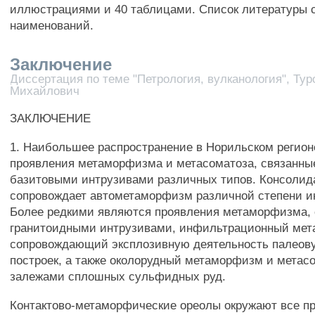
иллюстрациями и 40 таблицами. Список литературы 
наименований.
Заключение
Диссертация по теме "Петрология, вулканология", Ту
Михайлович
ЗАКЛЮЧЕНИЕ
1. Наибольшее распространение в Норильском регио
проявления метаморфизма и метасоматоза, связанные
базитовыми интрузивами различных типов. Консоли
сопровождает автометаморфизм различной степени и
Более редкими являются проявления метаморфизма, 
гранитоидными интрузивами, инфильтрационный мет
сопровождающий эксплозивную деятельность палеов
построек, а также околорудный метаморфизм и метасо
залежами сплошных сульфидных руд.
Контактово-метаморфические ореолы окружают все п