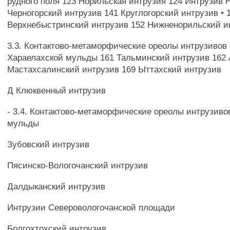
рудного поля 123 Норильская интрузия 124 Интрузив 
Черногорский интрузив 141 Круглогорский интрузив • 
Верхнебыстринский интрузив 152 Нижненорильский и
3.3. Контактово-метаморфические ореолы интрузивов
Хараелахской мульды 161 Тальминский интрузив 162
Мастахсалинский интрузив 169 Ыттахский интрузив
Д Клюквенный интрузив
- 3.4. Контактово-метаморфические ореолы интрузиво
мульды
Зубовский интрузив
Пясинско-Вологочанский интрузив
Далдыканский интрузив
Интрузии Северовологочанской площади
Болгохтохский интрузив