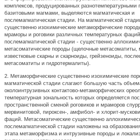
комплексов, продуцированных разнотемпературными 
базитовыми магмами, выделяются магматическая и
послемагматическая стадии. На магматической стади
существенно изохимические метаморфические породы
мраморы и роговики различных температурных фаций
послемагматической стадии - существенно аллохими
метасоматические породы (щелочные метасоматиты, 
известковые скарны и скарноиды, грейзеноиды, посл
метасоматиты и гидротермалиты).
2. Метаморфические существенно изохимические по
магматической стадии слагают большую часть объем
околоинтрузивных контактово-метаморфических ореол
температурная зональность которых определяется по
пространственной сменой роговиков и мраморов спур
мервинитовой, пироксен-, амфибол- и хлорит-мускови
фаций. Метасоматические существенно аллохимичес
послемагматической стадии наложены на образования
этапа метаморфизма и интрузивные породы и локали