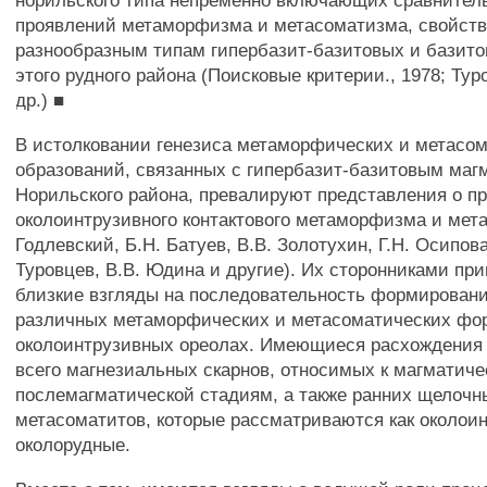
норильского типа непременно включающих сравнител
проявлений метаморфизма и метасоматизма, свойств
разнообразным типам гипербазит-базитовых и базито
этого рудного района (Поисковые критерии., 1978; Тур
др.) ■
В истолковании генезиса метаморфических и метасо
образований, связанных с гипербазит-базитовым ма
Норильского района, превалируют представления о п
околоинтрузивного контактового метаморфизма и мет
Годлевский, Б.Н. Батуев, В.В. Золотухин, Г.Н. Осипова
Туровцев, В.В. Юдина и другие). Их сторонниками пр
близкие взгляды на последовательность формирован
различных метаморфических и метасоматических фо
околоинтрузивных ореолах. Имеющиеся расхождения
всего магнезиальных скарнов, относимых к магматиче
послемагматической стадиям, а также ранних щелочн
метасоматитов, которые рассматриваются как околои
околорудные.