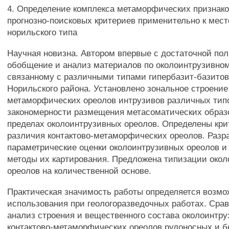
4. Определение комплекса метаморфических признако
прогнозно-поисковых критериев применительно к мес
норильского типа
Научная новизна. Автором впервые с достаточной по
обобщение и анализ материалов по околоинтрузивно
связанному с различными типами гипербазит-базито
Норильского района. Установлено зональное строение 
метаморфических ореолов интрузивов различных тип
закономерности размещения метасоматических образ
пределах околоинтрузивных ореолов. Определены кри
различия контактово-метаморфических ореолов. Разр
параметрические оценки околоинтрузивных ореолов и
методы их картирования. Предложена типизации око
ореолов на количественной основе.
Практическая значимость работы определяется возмо
использования при геологоразведочных работах. Сра
анализ строения и вещественного состава околоинтр
контактово-метаморфических ореолов рудоносных и 