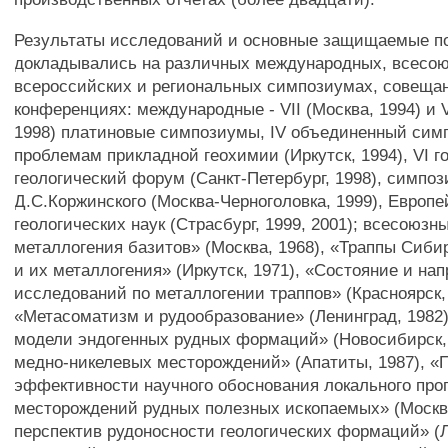
Результаты исследований и основные защищаемые п
докладывались на различных международных, всесо
всероссийских и региональных симпозиумах, совещан
конференциях: международные - VII (Москва, 1994) и V
1998) платиновые симпозиумы, IV объединенный сим
проблемам прикладной геохимии (Иркутск, 1994), VI г
геологический форум (Санкт-Петербург, 1998), симпо
Д.С.Коржинского (Москва-Черноголовка, 1999), Европ
геологических наук (Страсбург, 1999, 2001); всесоюзн
металлогения базитов» (Москва, 1968), «Траппы Сиб
и их металлогения» (Иркутск, 1971), «Состояние и на
исследований по металлогении траппов» (Красноярск, 
«Метасоматизм и рудообразование» (Ленинград, 1982)
модели эндогенных рудных формаций» (Новосибирск, 
медно-никелевых месторождений» (Апатиты, 1987), 
эффективности научного обоснования локального про
месторождений рудных полезных ископаемых» (Москва
перспектив рудоносности геологических формаций» (Л