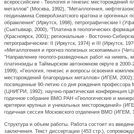
всероссийские - Теология и генезис месторождений 
металлов" (Москва, 1992), "Металлогения, нефтегазон
геодинамика СевероАзиатского кратона и орогенных п
обрамления" (Иркутск, 1998), петрографические I (Уфа,
(Сыктывкар, 2000), "Платина в геологических формац
(Красноярск, 2001); региональные - Восточно-Сибирск
петрографические: II (Иркутск, 1974) и III (Иркутск, 197
«Металлогения и прогноз полезных ископаемых» (Чита
"Направление геолого-разведочных работ на никель, 
платиноиды в Таймырском автономном округе в 2000-2
1999); «Геология, генезис и вопросы освоения компле
месторождений благородных металлов» (ИГЕМ, 2002);
посвященные 90-летию со дня рождения профессора 
(ЦНИГРИ, 1992); научно-практическая конференция Ц
годичное собрание ВМО РАН «Геологические и минер
критерии крупных и уникальных месторождений» (ИГЕ
годичная сессия Московского отделения ВМО (ИГЕМ, 1
Структура и объем работы. Работа состоит из введени
заключения. Текст диссертации (453 стр.), сопровожд