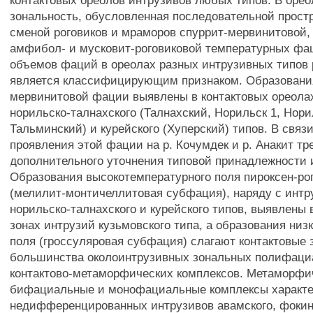
контактовых ореолов интрузивов любых типов. В орео
зональность, обусловленная последовательной прост
сменой роговиков и мраморов спуррит-мервинитовой, 
амфибол- и мусковит-роговиковой температурных фа
объемов фаций в ореолах разных интрузивных типов 
является классифицирующим признаком. Образовани
мервинитовой фации выявлены в контактовых ореола
норильско-талнахского (Талнахский, Норильск 1, Нори
Тальминский) и курейского (Хуперский) типов. В связи
проявления этой фации на р. Кочумдек и р. Анакит т
дополнительного уточнения типовой принадлежности 
Образования высокотемпературного поля пироксен-ро
(мелилит-монтичеллитовая субфация), наряду с инт
норильско-талнахского и курейского типов, выявлены 
зонах интрузий кузьмовского типа, а образования низ
поля (гроссуляровая субфация) слагают контактовые 
большинства околоинтрузивных зональных полифац
контактово-метаморфических комплексов. Метаморфи
бифациальные и монофациальные комплексы характе
недифференцированных интрузивов авамского, фокин