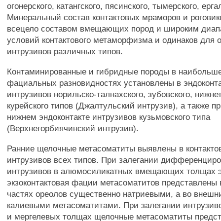
огонерского, катангского, пясинского, тымерского, ерга
Минеральный состав контактовых мраморов и роговик
всецело составом вмещающих пород и широким диап
условий контактового метаморфизма и одинаков для 
интрузивов различных типов.
Контаминированные и гибридные породы в наибольш
фациальных разновидностях установлены в эндоконт
интрузивов норильско-талнахского, зубовского, нижне
курейского типов (Джалтульский интрузив), а также п
нижнем эндоконтакте интрузивов кузьмовского типа
(Верхнегорбиячинский интрузив).
Ранние щелочные метасоматиты выявлены в контакто
интрузивов всех типов. При залегании дифференцир
интрузивов в алюмосиликатных вмещающих толщах э
экзоконтактовая фации метасоматитов представлены 
частях ореолов существенно натриевыми, а во внешн
калиевыми метасоматитами. При залегании интрузиво
и мергелевых толщах щелочные метасоматиты предс