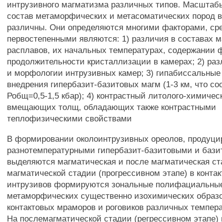
интрузивного магматизма различных типов. Масштаб
состав метаморфических и метасоматических пород в
различны. Они определяются многими факторами, ср
первостепенными являются: 1) различия в составах 
расплавов, их начальных температурах, содержании
продолжительности кристаллизации в камерах; 2) раз
и морфологии интрузивных камер; 3) гипабиссальные
внедрения гипербазит-базитовых магм (1-3 км, что со
Робщ=0,5-1,5 кбар); 4) контрастный литолого-химичес
вмещающих толщ, обладающих также контрастными
теплофизическими свойствами
В формировании околоинтрузивных ореолов, продуц
разнотемпературными гипербазит-базитовыми и баз
выделяются магматическая и после магматическая ст
магматической стадии (прогрессивном этапе) в конта
интрузивов формируются зональные полифациальны
метаморфических существенно изохимических образо
контактовых мраморов и роговиков различных темпер
На послемагматической стадии (регрессивном этапе)