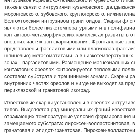
интрузивов норильско-талнахского и курейского типо
также в связи с интрузиями кузьмовского, далдыканск
моронговского, зубовского, круглогорского, нижнетална
Болгохтохским интрузивом гранитоидов. Скарны флог
являются более низкотемпературными и в полифаци
контактово-метаморфических комплексах развиты в о
внешних частях зон скарнирования. Фронтальные зон
представлены фассаитовыми или плагиоклаз-фассаи
шпинелью) метасоматитами, а в низкотемпературных 
зонах - паргаситовыми. Размещение магнезиальных с
контактовых ореолах контролируется тепловыми поля
составом субстрата и трещинными зонами. Скарны р
внутренних частях ореолов и нигде не выходят за пр
периклазовой и гранатовой изоград.
Известковые скарны установлены в ореолах интрузив
типов. Выделяется ряд минеральных фаций известков
отражающих температурные условия формирования и
замещаемого субстрата: лироксен-волластонитовая, 
гранатовая и эпидот-гранатовая. Пироксен-волластон