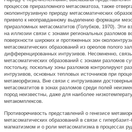
процессов приразломного метасоматоза, также отвер
околоинтрузивную природу метасоматических образов
привело к неоправданному выделению формации мез
приразломных метасоматитов (Голубков, 1970). Эти в
на иллюзии связи с зонами региональных разломов в
поверхности широких и протяженных зон околоинтруз
метасоматических образований из ореолов полого за
дифференцированных интрузивов. Несомненно, связ
метасоматических образований с зонами разломов су
постольку, поскольку зоны разломов контролируют р
интрузивов, основных тепловых источников при проц
метаморфизма. Вне связи с интрузивами достоверны
метасоматитов в зонах разломов среди полей неизм
пород неизвестны, даже для наиболее низкотемперат
метакомплексов.
Противоречивость представлений о генезисе метамо
метасоматических образований в связи с гипербазит
магматизмом и о роли метасоматизма в процессах р