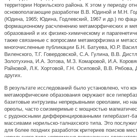
территории Норильского района. К этом у периоду от
основополагающие разработки В.В. Юдиной и М.Н. Го
(Юдина, 1965; Юдина, Годлевский, 1967 и др.) по фац
формационному расчленению метаморфических и ме
образований и их физико-химическому и парагенетиче
также связанные с вопросами метаморфизма и метас
многочисленные публикации Б.Н. Батуева, Ю.Р. Васил
Виленского, Т.Г. Говердовской, С.А. Гулина, В.В. Дистл
Золотухина, И.А. Зотова, М.З. Комаровой, И.А. Коровяк
Райковой, Л.К. Хортовой, Г.Н. Осиповой, В.В. Рябова,
других.
В результате исследований было установлено, что ко
метаморфические образования окружают все гиперба
базитовые интрузивы непрерывными ореолами, но н
ореолы, часто соизмеримые с мощностью магматичес
с рудоносными дифференцированными гипербазит-б
массивами норильско-талнахского типа. Это послужи
для более поздних разработок критериев поисков ме