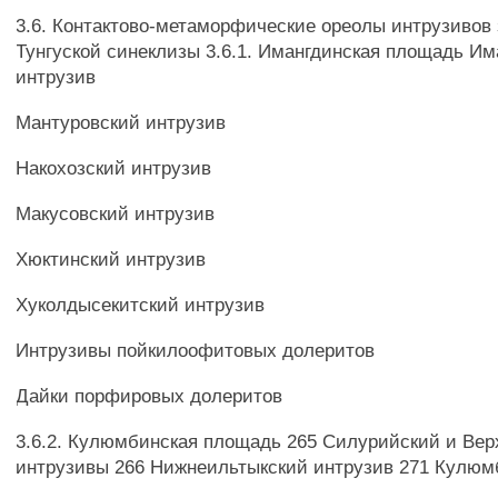
3.6. Контактово-метаморфические ореолы интрузивов 
Тунгуской синеклизы 3.6.1. Имангдинская площадь Им
интрузив
Мантуровский интрузив
Накохозский интрузив
Макусовский интрузив
Хюктинский интрузив
Хуколдысекитский интрузив
Интрузивы пойкилоофитовых долеритов
Дайки порфировых долеритов
3.6.2. Кулюмбинская площадь 265 Силурийский и Ве
интрузивы 266 Нижнеильтыкский интрузив 271 Кулюм