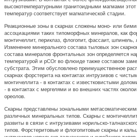
высокотемпературными гранитоидными магмами этот
температур соответствует магматической стадии.
Реакционные зоны в скарнах сложены моно- или бим
ассоциациями таких типоморфных минералов, как фор
монтичеллит, периклаз, флогопит, фассаит, шпинель, 
Изменение минерального состава тыловых зон скарно
состава минералов фронтальных зон определяется на
температурой и рСОг во флюиде также составом зам
субстрата. Этим обусловлено преимущественное рас
скарнах форстерита на контактах интрузивов с чист
монтичеллита - в контактах с известковистыми доло
- в контактах с мергелями и во внешних частях около
ореолов.
Скарны представлены зональными метасоматическим
различных минеральных типов. Скарны с монтичелли
развиты в связи с интрузивами норильско-талнахского
типов. Форстеритовые и флогопитовые скарны и кал