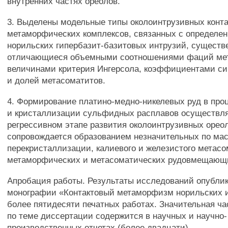
внутренних частях ореолов.
3. Выделены модельные типы околоинтрузивных конта
метаморфических комплексов, связанных с определе
норильских гипербазит-базитовых интрузий, существ
отличающиеся объемными соотношениями фаций ме
величинами критерия Ингерсола, коэффициентами с
и долей метасоматитов.
4. Формирование платино-медно-никелевых руд в про
и кристаллизации сульфидных расплавов осуществля
регрессивном этапе развития околоинтрузивных орео
сопровождается образованием незначительных по ма
перекристаллизации, калиевого и железистого метасо
метаморфических и метасоматических рудовмещающи
Апробация работы. Результаты исследований опубли
монографии «Контактовый метаморфизм норильских и
более пятидесяти печатных работах. Значительная ч
по теме диссертации содержится в научных и научно-
производственных отчетах (более двадцати).