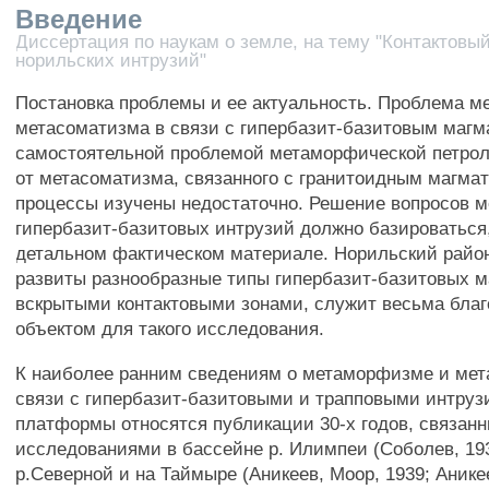
Введение
Диссертация по наукам о земле, на тему "Контактов
норильских интрузий"
Постановка проблемы и ее актуальность. Проблема 
метасоматизма в связи с гипербазит-базитовым магм
самостоятельной проблемой метаморфической петрол
от метасоматизма, связанного с гранитоидным магма
процессы изучены недостаточно. Решение вопросов 
гипербазит-базитовых интрузий должно базироваться,
детальном фактическом материале. Норильский район
развиты разнообразные типы гипербазит-базитовых м
вскрытыми контактовыми зонами, служит весьма бла
объектом для такого исследования.
К наиболее ранним сведениям о метаморфизме и мет
связи с гипербазит-базитовыми и трапповыми интру
платформы относятся публикации 30-х годов, связанн
исследованиями в бассейне р. Илимпеи (Соболев, 193
р.Северной и на Таймыре (Аникеев, Моор, 1939; Аникее