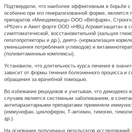
Подтвердили, что наиболее эффективным в борьбе с
особенно при его генерализованной форме, является
препаратов «Микодемоцид» ООО «Ветфарм», Стронг
«Pfizer» и Амит форте ООО «НВЦ Агроветзащита» в с
симптоматической, восстановительной (кальция глюко
гепатопротекторы и др.), дието- (нормализация кормл
уменьшения потребления углеводов) и витаминотера
(поливитаминные комплексы).
Установили, что длительность курса лечения в значи
зависит от формы течения болезненного процесса и 
обращения за врачебной помощью.
Во избежание рецидивов и учитывая, что демодекоз 
случаев является системным заболеванием, в сочета
антипаразитарными препаратами применяли иммуно
(иммунофан, циклоферон, Т-активин, тимоген, тимоли
др.).
На основании полученных результатов исследований 