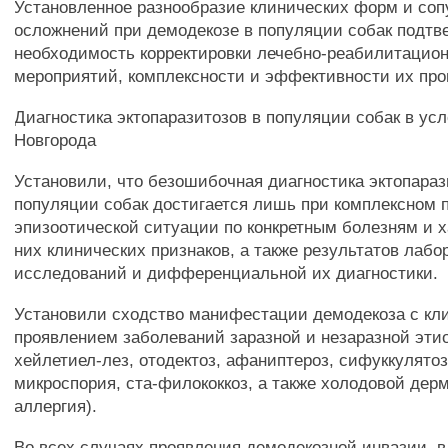
Установленное разнообразие клинических форм и со
осложнений при демодекозе в популяции собак подтв
необходимость корректировки лечебно-реабилитацио
мероприятий, комплексности и эффективности их про
Диагностика эктопаразитозов в популяции собак в усл
Новгорода
Установили, что безошибочная диагностика эктопараз
популяции собак достигается лишь при комплексном 
эпизоотической ситуации по конкретным болезням и 
них клинических признаков, а также результатов лаб
исследований и дифференциальной их диагностики.
Установили сходство манифестации демодекоза с кл
проявлением заболеваний заразной и незаразной этио
хейлетиел-лез, отодектоз, афаниптероз, сифуккулято
микроспория, ста-филококкоз, а также холодовой дер
аллергия).
Во всех случаях проявления демодекозной инвазии, в