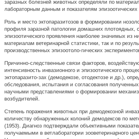
заразных болезней животных определяли по материал
лабораторным данным и показателям эпизоотических
Роль и место эктопаразитозов в формировании нозоло
профиля заразной патологии домашних плотоядных, 
эпизоотического проявления наиболее значимых из ни
материалам ветеринарной статистики, так и по резул
производственных эпизоотоло-гических эксперименто
Причинно-следственные связи факторов, воздействую
интенсивность инвазионного и эпизоотического проце
эктопаразито-зах (демодекозе, отодектозе и др.), опр
обследования, испытания и согласования полученных
научными представлениями о формировании механиз
возбудителей.
Степень поражения животных при демодекозной инва
количеству обнаруженных колоний демодексов по мет
(1953). Диагноз подтверждали объективными показат
получаемыми в ветлаборатории зооветеринарного цент