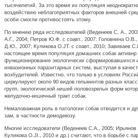
тысячелетий. За это время их популяция неоднократн
воздействию неблагоприятных факторов внешней сред
особи смогли противостоять этому.
По мнению ряда исследователей (Веденеев С. А., 200
А.Г., 2004; Петров Ю.Ф. с соавт., 2007; Головнина О.В.
Д.Ю., 2007; Куликова O.JT. с соавт., 2010; Завиваев С.Н
настоящее время популяция домашних собак активнр 
функционирование экологически сформировавшихся 
инвазионных паразитарных систем, выступая в качест
возбудителей. Известно, что только в условиях Росс
циркулируют около 90 видов гельминтов разных кла
групп, экологической нишей половозрелых форм кото
желудочно-кишечный тракт собак.
Немаловажная роль в патологии собак отводится и др
зам, в частности демодекозу.
Многие исследователи (Веденеев С.А., 2005; Ирьянов И
Куликова O.JI., 2010 и др.) считают, что в борьбе с п