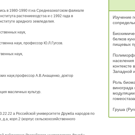
сь в 1980-1990 гг.на Среднеазиатском фаяиале
нститута растениееодстза и с 1992 гада в
Изучение г
нституте аридного земледелия.
сопредельн
ственных наук,
Биохимичес
белков кун
ственна наук, профессор Ю.Л.Гугсов.
пищевых п
твенных наук,
Полиморфи
населения 
контексте 
Западной и
ких наук,профессор А.В.Анащенко, доктор
Роль биом
винограда 
ция масличных культур.
модуляции
гомеостаза
Груша (Pyr
3.22.22 а Российской университете Дружба народов по
, д.а, корп.2 (корпус сельскохозяйственного