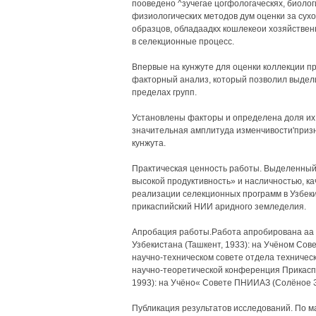
пооведено ^зучегае цогфологаческях, биолог
физиологических методов дум оценки за сух
образцов, обладаадкх кошлекеои хозяйствен
в селекционные процесс.
Впервые на кунжуте для оценки коллекции п
факторный анализ, который позволил выделит
пределах групп.
Установлены факторы и определена доля их 
значительная амплитуда изменчивости'призн
кунжута.
Практическая ценность работы. Выделенный
высокой продуктивность» и насличностью, к
реализации селекционных программ в Узбеки
прикаспийский НИИ аридного земледелия.
Апробация работы.Работа апробирована аа
Узбекистана (Ташкент, 1933): на Учёном Сов
научно-техническом совете отдела техническ
научно-теоретической конференция Прикас
1993): на Учёно« Совете ПНИИАЗ (Солёное 
Публикация результатов исследований. По м