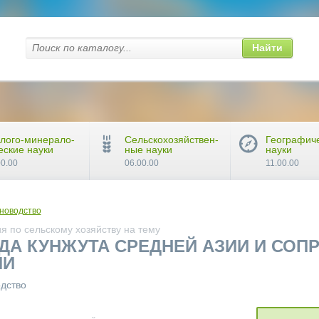
Найти
лого-минерало-
Сельскохозяйствен-
Географич
еские науки
ные науки
науки
00.00
06.00.00
11.00.00
новодство
 по сельскому хозяйству на тему
ДА КУНЖУТА СРЕДНЕЙ АЗИИ И СОП
ИИ
одство