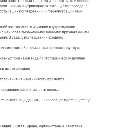
носили описательный характер и не охватывали поеного
групп. Оценка внутривидового потенциала проведена
сть ::аших исследований {К гоерегистрации теми
аний заключалась в изучении внутривидового
з с наиболее выраженными ценными признаками или
ния. В задачу исследований входило:
ологических и биохимических признаков кунжута;
новных признаков вида по географическим группам;
ого использования;
их влияния на изменчивость признаков;
я повышения эффективности еелекшя.
 Узбекистана (СДФ-ЗИР, 300 образцов кун^^^^Щ^^^^^д
ндия 1 Китая, Ирана, Афганистана и Пакистана,