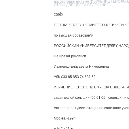
диссертации по теме "ИЗУЧЕНИЕ ГЕНОФ
СТРАН ДЛЯ ЦЕЛЕЙ СЕЛЕКЦИИ"
209Í9
ГСЭТДАРСТЗЕЗШ КОМИТЕТ РОССЙККОЙ е
по высшая образован®
РОССИЙСКИЙ УНИВЕРСИТЕТ ДРЛЕУ НАРО
На цразаг рукописи
Иваненко Елизавета Николаевна
УДК £33.85.853.74:631.52
ИЗУЧЕНИЕ ГЕНССОНД Ь КУКША СВДШ! АЗ
стран целей селзщии (06.01.05 - селекция и 
Автореферат диссертации не сояскшше учено
Москва -1994
А VI ' ' г;11 ■