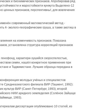
ических и биохимических признаков. Апробировав ряд
оустойчивости и жаростойкоети кунжута Выделено-12
но ценных признаков, перспективны!, для вовлечения
рименён современный математический метод -
ь 4- эколого-географические груша, а также акотиш в
влияния на изменчивость признаков. Показана
аков, установлена структура корреляций признаков
 генофонд, характери-зушийся скороспелостью,
ачеством семян, нашёл конкретное применение при
стане и Таджикистане. Лучшие образца передана в
 конференция молодых учёных и специалистов
ете Среднеазиатского филиала ВИР (Ташкент, 1992):
их культур ВИР (Санкт-Петербург, 1993); второй
пийского НИИ аридного земледелия (Солёное Зайшще
Займище, 1993).
атериалам диссертации опубликовано 10 статей, из