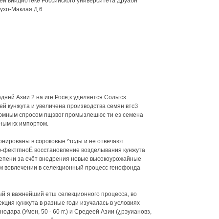
ей вийдиотеке Российского университета Друабн
лухо-Маклая Д.6.
дней Азии 2 на иге Росе;к уделяется Сольгсз
й кунжута и увеличена производства семян втсЗ
ромным спросом пщэвог промызлешюс ти еэ семена
ным кх импортом.
нированы в сороковые ^гсды и не отвечают
-фектгпноЁ восстановление возделывания кунжута
тепени за счёт внедрения новые высокоурожайные
ом вовлечении в селекционный процесс генофонда
й я важнейший етш селекционного процесса, во
ция кунжута в разные годи изучалась в условиях
нодара (Умен, 50 - 60 гг.) и Средеей Азии (¿рэуиановз,