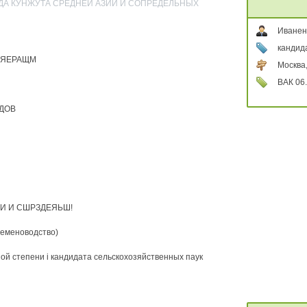
ОНДА КУНЖУТА СРЕДНЕЙ АЗИИ И СОПРЕДЕЛЬНЫХ
Иванен
кандид
ЕЯЕРАЩМ
Москва
ВАК 06.
ДОВ
ИИ И СШРЗДЕЯЬШ!
семеноводство)
й степени i кандидата сельскохозяйственных паук