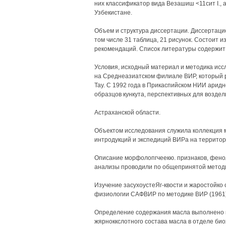
них классификатор вида Везашиш <11сит I., 
Узбекистане.
Объем и структура диссертации. Диссертаци
том числе 31 таблица, 21 рисунок. Состоит из
рекомендаций. Список литературы содержит 
Условия, исходный материал и методика иссл
на Среднеазиатском филиале ВИР, который ра
Тау. С 1992 года в Прикаспийском НИИ арид
образцов кункута, перспективных для воздел
Астраханской области.
Объектом исследования служила коллекция м
интродукций и экспедиций ВИРа на территор
Описание морфолопгчеекю. признаков, фено
анализы проводили по общепринятой методи
Изучение засухоустеЯг-квости и жаростойко
физиологии САФВИР по методике ВИР (1961),
Определение содержания масла выполнено в
жярноккслотного состава масла в отделе би