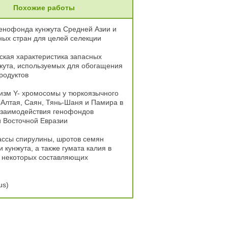
Похожие работы
енофонда кунжута Средней Азии и
ых стран для целей селекции
кая характеристика запасных
жута, используемых для обогащения
родуктов
зм Y- хромосомы у тюркоязычного
Алтая, Саян, Тянь-Шаня и Памира в
взаимодействия генофондов
 Восточной Евразии
ассы спирулины, шротов семян
и кунжута, а также гумата калия в
 некоторых составляющих
us)