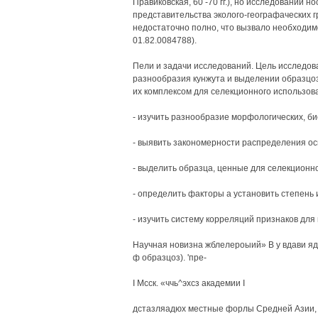
Правиковская, 60 -70 гг.), но исследовании 
представительства эколого-географаческих 
недостаточно полно, что вызвало необходимо
01.82.0084788).
Пели и задачи исследований. Цель исследов
разнообразия кунжута и выделении образцо
их комплексом для селекционного использова
- изучить разнообразие морфологических, би
- выявить закономерности распределения ос
- выделить образца, ценные для селекционн
- определить факторы а установить степень 
- изучить систему корреляций признаков дл
Научная новизна жблелероыий» В у вдави яд
ф образцоз). 'пре-
I Мсск. «ччь^эхсз академии I
дстазляадюх местные форлы Средней Азии, И