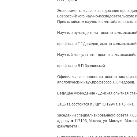
Экспериментальные исследования проводили
Всероссийского научно-исследовательского и
Прикаспийском научно-исгллтгайательскоы и
Научные руководители - доктор сельскохозяй
профессор Г.Г.Давидян, доктор сельскохозяй
Научный консультант - доктор сельскохозяйс
профессор В.П.Зволинский.
Официальные оппоненты: доктор оиологичес
апологических наук,профессор ¿.К.Федоров.
Ведущее учреждение - Донская опытная стан
Защита состоится п ЛШ^ТО 1994 г. в ¿5 ч.на
заседании специализированного совета К 05
адресу: ■ 117193, Москва, ул. Миклухо-Маклая
факультета).