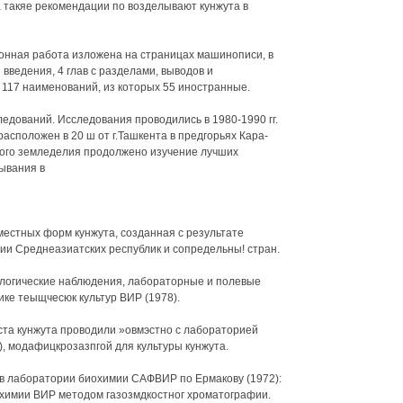
а такяе рекомендации по возделывают кунжута в
онная работа изложена на страницах машинописи, в
 введения, 4 глав с разделами, выводов и
117 наименований, из которых 55 иностранные.
едований. Исследования проводились в 1980-1990 гг.
сположен в 20 ш от г.Ташкента в предгорьях Кара-
ного земледелия продолжено изучение лучших
ывания в
естных форм кунжута, созданная с результате
ии Среднеазиатских республик и сопредельны! стран.
логические наблюдения, лабораторные и полевые
ке теыщчесюк культур ВИР (1978).
 ста кунжута проводили »овмэстно с лабораторией
 модафицкрозазпгой для культуры кунжута.
 лаборатории биохимии САФВИР по Ермакову (1972):
охимии ВИР методом газозмдкостног хроматографии.