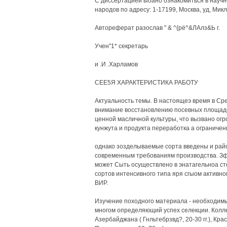
С диссертацией ыоано ознакомиться в научн
народов по адресу: 1-17199, Москва, уд, Мик
Автореферат разослав " & ^{рё^&ЛАлз&Ь г.
Учен"1* секретарь
и .И .Харламов
СЕЕ5Я ХАРАКТЕРИСТИКА РАБОТУ
Актуальность темы. В настоящеэ время в Сре
внимание восстановлению посевных площаде
ценной масличной культуры, что вызвано ог
кунжута и продукта переработка а ограничен
однако зозделываемые сорта введены и райо
современным требованиям производства. Зф
может Сыть осуществлено в энатагельноа с
сортов интенсивного типа яря сгыом активн
ВИР.
Изучение походного материала - необходимы
многом определяющий успех селекции. Коллек
Азербайджана ( Гнльтебрзвд?, 20-30 гг.), Крас