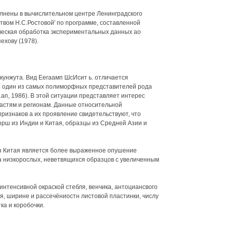
нены в вычислительном центре Ленинградского
твом Н.С.Ростовой' по программе, составленной
ческая обработка экспериментальных данных ао
ехову (1978).
кунжута. Вид Еегаамп ШсИсит ь. отличается
о один из самых полиморфных представителей рода
ап, 1986). В этой ситуации представляет интерес
астям и регионам. Данные относительной
ризнаков а их проявление свидетельствуют, что
рш из Индии и Китая, образцы из Средней Азии и
з Китая является более выраженное опушение
ла низкорослых, неветвящихся образцов с увеличенным
нтенсивной окраской стебля, венчика, антоциансвого
я, ширине и рассечёниостн листовой пластинки, числу
ка и коробочки.