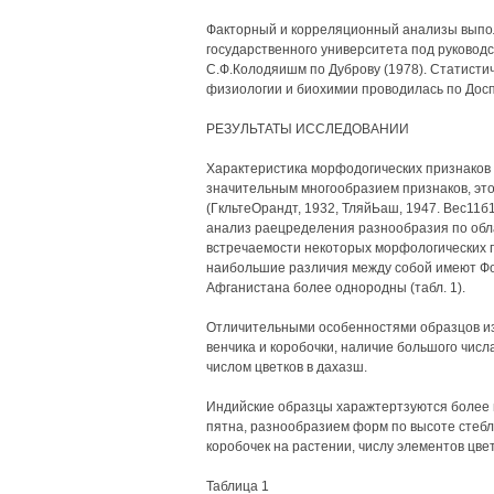
Факторный и корреляционный анализы выпол
государственного университета под руководс
С.Ф.Колодяишм по Дуброву (1978). Статисти
физиологии и биохимии проводилась по Досп
РЕЗУЛЬТАТЫ ИССЛЕДОВАНИИ
Характеристика морфодогических признаков 
значительным многообразием признаков, эт
(ГкльтеОрандт, 1932, ТляйЬаш, 1947. Вес11б1
анализ раецределения разнообразия по обл
встречаемости некоторых морфологических п
наибольшие различия между собой имеют Фо
Афганистана более однородны (табл. 1).
Отличительными особенностями образцов и
венчика и коробочки, наличие большого чис
числом цветков в дахазш.
Индийские образцы харажтертзуются более и
пятна, разнообразием форм по высоте стебл
коробочек на растении, числу элементов цвет
Таблица 1