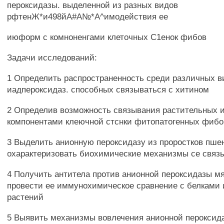
пероксидазы. выделенной из разных видов
рфтенЖ*и498йА#А№*А^имодействия ее
июформ с комноненгами клеточных С1енок фибов
Задачи исследований:
1 Определить распространенность среди различных в
иадпероксидаз. способных связываться с хитином
2 Определив возможность связывания растительных и
компонентами клеючной стснки фитопатогенных фибо
3 Выделить анионную пероксидазу из проростков пше
охарактеризовать биохимические механизмы се связ
4 Получить антитела против анионной пероксидазы м
провести ее иммунохимическое сравнение с белками 
растений
5 Выявить механизмы вовлечения анионной пероксид