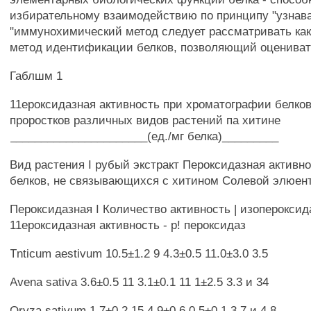
избирательному взаимодействию по принципу "узнава
"иммунохимический метод следует рассматривать как
метод идентификации белков, позволяющий оцениват
Габлшм 1
11ероксидазная активность при хроматографии белков
проростков различных видов растений па хитине
______________________(ед./мг белка)_________
Вид растения I рубый экстракт Пероксидазная активн
белков, не связывающихся с хитином Солевой элюент
Пероксидазная I Количество активность | изопероксид
11ероксидазная активность - р! пероксидаз
Tnticum aestivum 10.5±1.2 9 4.3±0.5 11.0±3.0 3.5
Avena sativa 3.6±0.5 11 3.1±0.1 11 1±2.5 3.3 и 34
Oryza sativum 1.7±0.2 15 4.9±0.6 0.5±0.1 3.7 и 4.8