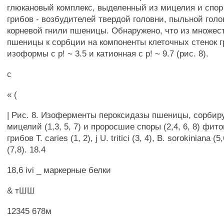
глюкановый комплекс, выделенный из мицелия и спо
грибов - возбудителей твердой головни, пыльной голо
корневой гнили пшеницы. Обнаружено, что из множест
пшеницы к сорбции на компоненты клеточных стенок 
изоформы с р! ~ 3.5 и катионная с р! ~ 9.7 (рис. 8).
с
« (
| Рис. 8. Изоферменты пероксидазы пшеницы, сорби
мицелий (1,3, 5, 7) и проросшие споры (2,4, 6, 8) фит
грибов Т. caries (1, 2), j U. tritici (3, 4), В. sorokiniana 
(7,8). 18.4
18,6 ivi _ маркерные белки
& тШШ
12345 678м