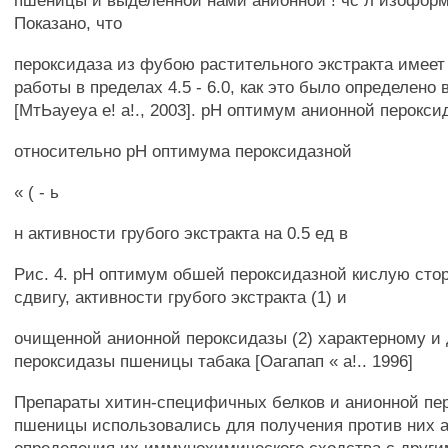
пшеницы и выделенной нами анионной ! чс л изоформ
Показано, что
пероксидаза из фубою растительного экстракта имее
работы в пределах 4.5 - 6.0, как это было определено 
[МтЬауеуа е! а!., 2003]. рН оптимум анионной перокс
относительно рН оптимума пероксидазной
« ( - ь
н активности грубого экстракта на 0.5 ед в
Рис. 4. рН оптимум обшей пероксидазной кислую стор
сдвигу, активности грубого экстракта (1) и
очищенной анионной пероксидазы (2) характерному и
пероксидазы пшеницы табака [Оагапап « а!.. 1996]
Препараты хитин-специфичных белков и анионной пе
пшеницы использовались для получения против них а