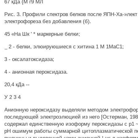
67 кДа {М г9 МЛ
Рис. 3. Профили спектров белков после ЯПН-Ха-»лект
электрофореза без добавления (б).
45 «На Шк ' * маркерные белки;
_ 2 - белки, элюируюшиеся с хитина 1 М 1МаС1;
3 - оксалатоксидаза;
4 - анионная пероксидаза.
20,4 кДа --
У 2 3 4
Анионную нероксидазу выделяли методом электрофор
последующей электроэлюцией из него [Остерман, 198
содержал единственную изоформу пероксидазы с р1 ~
рН ошимум работы суммарной цитоплазматической п