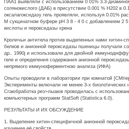
ПАА1 выявляли с использованием 0 01% 3.3-диамин
солянокислого (ДАБ) в присутствии 0.001 % Н202 в 0
оксалагоксидазу гель проявляли, используя 0.01% рас
М сукцинатном буфере рН 3 8 - 4 0 с добавлением 2 
кислоты и пероксидазы хрена
Кроличьи антитела против выделенных нами хитин-
белков и анионной пероксидазы пшеницы получали со
др.. 1990j и использовали для двойной иммунодиффу
геле и определения содержания анионной пероксидаз
непрямого иммуноферментною анализа (ИФА)
Опыты проводили в лаборатории при комнатой [CMriep
Эксперименты включали не менее 3-х биоло!ических 
Сгаюбработка рез>лыаюв проводилась с использова
компьютерных программ StatSoft (Statistica 6.0).
РЕЗУЛЬТАТЫ И ИХ ОБСУЖДЕНИЕ
1. Выделение хитин-специфичной анионной пероксид
изучение её свойств