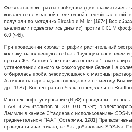
Ферментные жстракты свободной (циюплазматической)
ковалентно-связанной с клеточной стенкой расшний п
получали по методике Bircska и Miller [1974] Все обра
анализами подвергались диализ) против 0 01 М фосф
6.0 (ФБ).
При проведении хромат oí рафии растительный экстр
колонку, наполненную соо1ветс1вующим носителем и
против ФБ. Аликвот\ не связывающихся белков опира
установлении самого высокого уровня белков На сол
отбиралась проба, элюируюшаяся с матрицы раствор
Активность пероксидазы определяли по методу Боярки
др.. 1987]. Концентрацию белка определяли по Bradfor
Изоэлектрофокусирование (И')Ф) проводили с исполь
ПААГ и 2% изолитов рП 3.0-10.0 ("ISN"). а электрофор
Лэммли в камере С'тадиера с использованием SDS-N
градиентальном ПААГ [Остерман, 1981] Препаративн
проводили аналогично, но без добавления SDS-Na. П