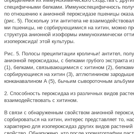
определения их иммунохимического сходства с други
специфичными белками. Иммуноспецифичносгь полу
по отношению к анионной пероксидазе пшеницы оказа
(рис. 5). Поскольку эти антитела не взаимодействова
ми пшеницы, не сорбирующимися на хитин, можно пр
структура анионной изоформы иммунохимически отти
изопероксида! этой культуры.
Рис. 5. Полосы преципитации кроличьи! антител, пол
анионной пероксидазы, с белками грубого экстракта 
(1), белками, связывающимися с хитином (2), белками
сорбирующиеся на хитин (3), агглютинином зародыше
конканавалином А (5), бычьим сывороточным альбуми
2. Способность пероксидаа из различных видов расте
взаимодействовать с хитином.
В связи с обнаруженным свойством анионной перокс
сорбироваться на хитин, интерес представляет то, на
характерно для изопероксидаз других видов растений
свойство. Обнаружено, что после хроматографии рас