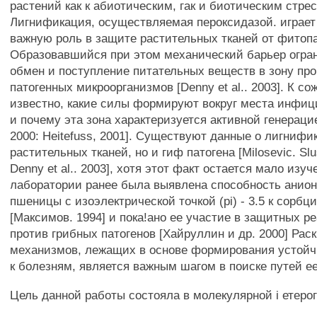
растений как к абиотическим, гак и биотическим стре
Лигнификация, осуществляемая пероксидазой. играет
важную роль в защите растительных тканей от фитоп
Образовавшийся при этом механический барьер огра
обмен и поступление питательных веществ в зону пр
патогенных микроорганизмов [Denny et al.. 2003]. К с
известно, какие силы формируют вокруг места инфиц
и почему эта зона характеризуется активной генерацие
2000: Heitefuss, 2001]. Существуют данные о лигнифи
растительных тканей, но и гиф патогена [Milosevic. Slu
Denny et al.. 2003], хотя этот факт остается мало изу
лаборатории ранее была выявлена способность анио
пшеницы с изоэлектрической точкой (pi) - 3.5 к сорбц
[Максимов. 1994] и пока!ано ее участие в защитных р
против грибных патогенов [Хайруллин и др. 2000] Рас
механизмов, лежащих в основе формирования устойч
к болезням, является важным шагом в поиске путей е
Цель данной работы состояла в молекулярной i етеро