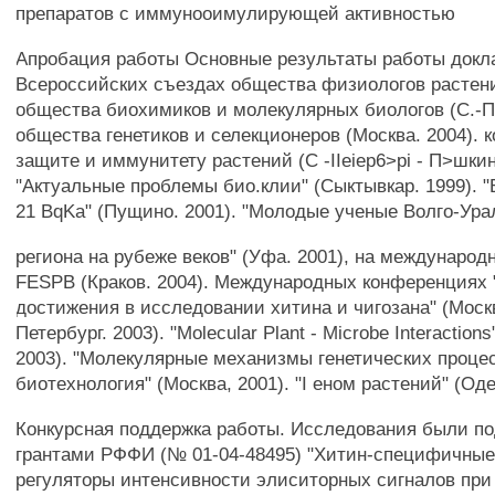
препаратов с иммунооимулирующей активностью
Апробация работы Основные результаты работы докл
Всероссийских съездах общества физиологов растени
общества биохимиков и молекулярных биологов (С.-Пе
общества генетиков и селекционеров (Москва. 2004). 
защите и иммунитету растений (С -IIeiep6>pi - П>шкин
"Актуальные проблемы био.клии" (Сыктывкар. 1999). "Б
21 BqKa" (Пущино. 2001). "Молодые ученые Волго-Ур
региона на рубеже веков" (Уфа. 2001), на международ
FESPB (Краков. 2004). Международных конференциях
достижения в исследовании хитина и чигозана" (Москв
Петербург. 2003). "Molecular Plant - Microbe Interactions
2003). "Молекулярные механизмы генетических проце
биотехнология" (Москва, 2001). "I еном растений" (Оде
Конкурсная поддержка работы. Исследования были п
грантами РФФИ (№ 01-04-48495) "Хитин-специфичные"
регуляторы интенсивности элиситорных сигналов при