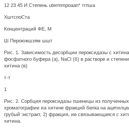
12 23 45 И Степень utermmpoaan* тгпша
ХштспоСта
Концентраций ФЕ, М
Ш Пероюжшзям шшт
Рис. 1. Зависимость десорбции пероксидазы с хитина
фосфатного буфера (a), NaCl (б) в растворе и степен
хитина (в)
т-т
1
Рис. 2. Сорбция пероксидазы пшеницы из полученных
хроматографии иа хитине фракций белка на ацетилце
грубый экстракт, 2) фракция, ие связывающаяся с хит
хитина.