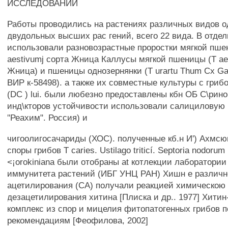
ИССЛЕДОВАНИЙ
Работы проводились на растениях различных видов 
двудольных высших рас гений, всего 22 вида. В отде
использовали разновозрастные проростки мягкой пше
aestivumj сорта Жница Каллусы мягкой пшеницы (Т ae.
Жница) и пшеницы однозернянки (Т urartu Thum Сх Ga
ВИР к-58498). а также их совместные культуры с грибом
(DC ) lui. были любезно предоставлены кбн ОБ С\рино
инд\кторов устойчивости использовали салициловую 
"Реахим". Россия) и
чигоолигосачариды (ХОС). полученные кб.н И') Ахмс
споры грибов Т caries. Ustilago triticí. Septoria nodorum
<¡orokiniana были отобраны at котлекции лаборатори
иммунитета растений (ИБГ УНЦ РАН) Хишн е различн
ацетилирования (СА) получали реакцией химическою
дезацетилирования хитина [Плиска и др.. 1977] Хити
комплекс из спор и мицелия фитопатогенных грибов 
рекомендациям [Феофилова, 2002]