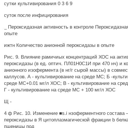
сутки культивирования 0 3 6 9
суток после инфицирования
_ Пероксидазная активность в контроле Пероксидазная
опыте
ижтн Количество анионной пероксидазы в опыте
Рис. 9. Влияние рамичиых концентраций ХОС на акти
пероксидазы (в ед. оптич. ПЛ01Н0С1И при 470 нч) и к
анионного изофермента (в нг/г сырой массы) в совме
каллусов. А - культивирование на среде МС; Б -культ
среде МС+0.01 мг/л ХОС; В - культивирование на сре
Г - культивирование на среде МС + 100 мг/л ХОС
Щ -
4 ф Рис. 10. Изменение ■s.i нзоферментного состава 
пероксидазы в Я цитоплазмагической фракции b белк
пшеницы под