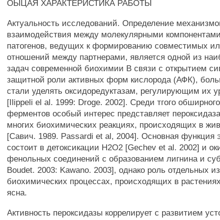
ОЫЦАЯ ХАРАКТЕРИСТИКА РАБОТЫ
Актуальность исследований. Определение механизмо
взаимодействия между молекулярными компонентами
патогенов, ведущих к формированию совместимых и
отношений между партнерами, является одной из наи
задач современной биохимии В связи с открытием си
защитной роли активных форм кислорода (АФК), бол
стали уделять оксидоредуктазам, регулирующим их ур
[Ilippeli el al. 1999: Droge. 2002]. Среди тгого обширног
ферментов особый интерес представляет пероксидаз
многих биохимических реакциях, происходящих в жи
[Савич. 1989. Passardi et al, 2004]. Основная функция
состоит в детоксикации Н2О2 [Gechev et al. 2002] и о
фенольных соединений с образованием лигнина и суб
Boudet. 2003: Kawano. 2003], однако роль отдельных и
биохимических процессах, происходящих в растениях,
ясна.
Активность пероксидазы коррелирует с развитием ус