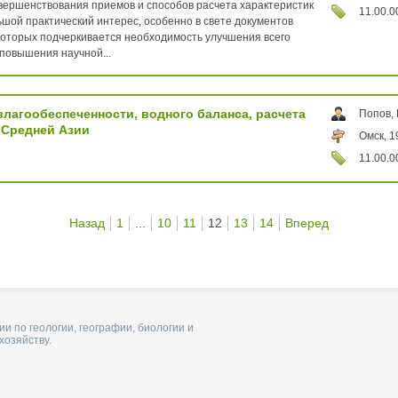
овершенствования приемов и способов расчета характеристик
11.00.0
ьшой практический интерес, особенно в свете документов
 которых подчеркивается необходимость улучшения всего
повышения научной...
лагообеспеченности, водного баланса, расчета
Попов,
е Средней Азии
Омск, 1
11.00.0
Назад
1
...
10
11
12
13
14
Вперед
и по геологии, географии, биологии и
хозяйству.