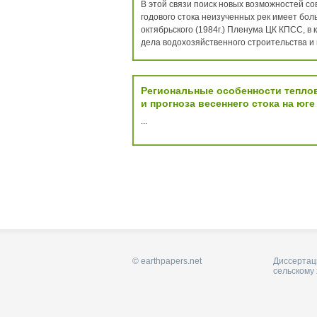
В этой связи поиск новых возможностей с
годового стока неизученных рек имеет бол
октябрьского (1984г.) Пленума ЦК КПСС, в
дела водохозяйственного строительства и 
Региональные особенности теплов
и прогноза весеннего стока на юг
...
© earthpapers.net
Диссертаци
сельскому 