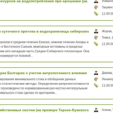
есурсов на водопотребление при орошении (на
Усмано
Ташкент
11.00.0
 суточного притока в водохранилища сибирских
Жоров,
Томск, 
рхнем и среднем течении Енисея, нижнем течении Ангары и
11.00.0
о и Восточного Саянов, межгорные котловины в пределах
акже юго-западную часть Средне-Сибирского плоскогорья. Она
ормируется боковой...
рек Болгарии с учетом антропогенного влияния
Дакова
ирования минимального стока и обобщении данных
Ленингр
но-статистические методы. Определение репрезентативности
11.00.0
 произведено по нормированным раз-ностно-интегральным
мального стока сделан по критериям...
йственных систем (на примере Терско-Кумского
Алоев,