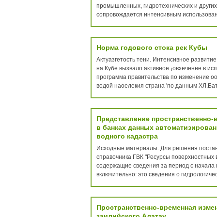
промышленных, гидротехнических и других 
сопровождается интенсивным использовани
Норма годового стока рек Кубы
Актуазгетость тени. Интенсивное развитие 
на Кубе вызвало активное ¡овхеченне в исп
программа правительства по изменение ооци
водой наоелекия страна 'по данным XЛ.Бати
Представление пространственно-
в банках данных автоматизирова
водного кадастра
Исходные материалы. Для решения постав
справочника ГВК "Ресурсы поверхностных 
содержащие сведения за период с начала 
включительно: это сведения о гидрологичес
Пространственно-временная измен
заилийского Алатау