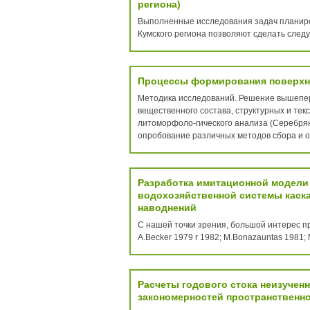
региона)
Выполненные исследования задач планиро
Кумского региона позволяют сделать след
Процессы формирования поверхн
Методика исследований. Решение вышепер
вещественного состава, структурных и тек
литоморфоло-гического анализа (Серебрян
опробование различных методов сбора и о
Разработка имитационной модели
водохозяйственной системы каска
наводнений
С нашей точки зрения, большой интерес пре
A.Becker 1979 r 1982; M.Bonazauntas 1981; M.
Расчеты годового стока неизученн
закономерностей пространственно