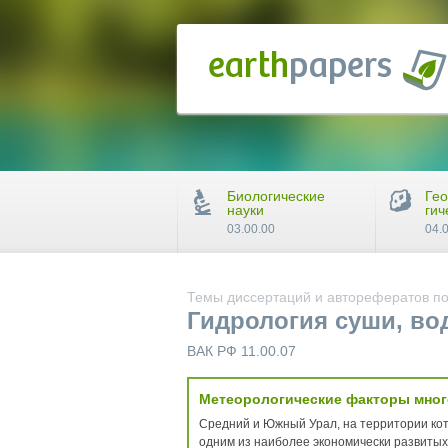
Биологические
Гео
науки
гич
03.00.00
04.
Темы диссертаций и авторефератов по
Гидрология суши, во
ВАК РФ 11.00.07
Метеорологические факторы много
Средний и Южный Урал, на территории кот
одним из наиболее экономически развитых