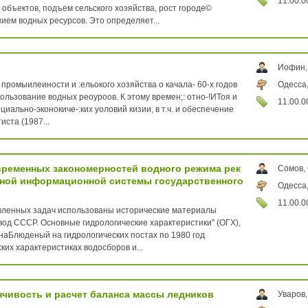
11.00.0
объектов, подъем сельского хозяйства, рост городе©
ем водных ресурсов. Это определяет...
Иофин,
промыилеиности и :ельокого хозяйства о качала- 60-х годов
Одесса,
ользование водных реоуроов. К этому времен;: отно-!ИТоя и
11.00.0
ально-эконокиче-:ких уоловий кизии, в т.ч. и обеспечение
ста (1987...
временных закономерностей водного режима рек
Сомов,
нной информационной системы государственного
Одесса,
11.00.0
ленных задач использованы исторические материалы
вод СССР. Основные гидрологические характеристики" (ОГХ),
наБлюденый на гидрологических постах по 1980 год
ких характеристиках водосборов и...
чивость и расчет баланса массы ледников
Уваров