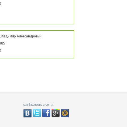
0
 Владимир Александрович
985
0
earthpapers в сети: