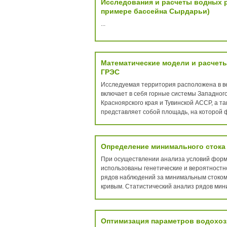
Исследования и расчеты водных р
примере бассейна Сырдарьи)
...
Математические модели и расчеты
ГРЭС
Исследуемая территория расположена в ве
включает в себя горные системы Западног
Красноярского края и Тувинской АССР, а т
представляет собой площадь, на которой ф
Определение минимального стока 
При осуществлении анализа условий форм
использованы генетические и вероятност
рядов наблюдений за минимальным стоком
кривым. Статистический анализ рядов мини
Оптимизация параметров водохозя