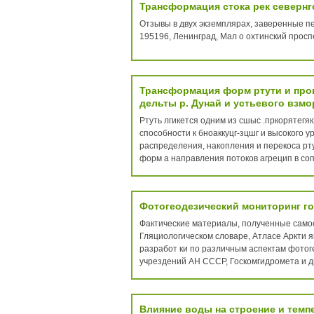
Трансформация стока рек севернг
Отзывы в двух экземплярах, заверенные пе
195196, Ленинград, Мал о охтинский просп
Трансформация форм ртути и про
дельты р. Дунай и устьевого взмо
Ртуть лгикется одним из сшыс .пркорятегяк
способности к бноаккуцг-зцшг и высокого у
распределения, накопления и перекоса рту
форм а направления потоков агрецип в соп
Фотогеодезический мониторинг г
Фактические материалы, полученные самос
Гляциологическом словаре, Атласе Аркти 
разработ ки по различным аспектам фотог
учрездений АН СССР, Госкомгидромета и др
Влияние воды на строение и темп