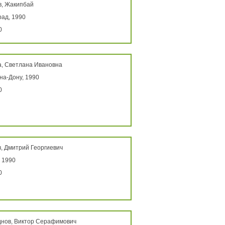
в, Жакипбай
ад, 1990
0
а, Светлана Ивановна
на-Дону, 1990
0
, Дмитрий Георгиевич
 1990
0
днов, Виктор Серафимович