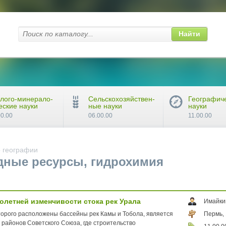
Найти
лого-минерало-
Сельскохозяйствен-
Географич
еские науки
ные науки
науки
00.00
06.00.00
11.00.00
 географии
дные ресурсы, гидрохимия
летней изменчивости стока рек Урала
Имайки
орого расположены бассейны рек Камы и Тобола, является
Пермь,
 районов Советского Союза, где строительство