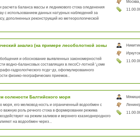
Москва,
 расчета баланса массы и ледникового стока оледенения
11.00.0
ау с использованием данных натурных наблюдений за
су, дополненных реконструкций ио метеорологической
ческий анализ (на примере лесоболотной зоны
Никити
Иркутск
обобщения и обоснование выявленных закономерностей
11.00.0
ти водно-балансовых составлящих в лесоСг-лотной '¿оме
графо-гадролог/ческого псдх~дз, офогмулироваиного
ости физико-географических приемов...
им солености Балтийского моря
Мякише
 моря, его мелковод-ность и ограниченный водообмен с
Ленингр
 важную роль речного стока в формировании режима
11.00.0
воздействуют на режим заливов и верхнего кзазиоднеродного
влияют на водообмен через...