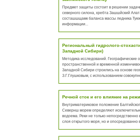
Предмет защиты состоит в решении задачи
северного силона, хребта Зашшйский Алат
состашшщамк баланса массы ледника Туюк
информации...
Региональный гидролого-стохасти
Западной Сибири)
Методика исследований. Географические 
пространственной и временной изменчивос
Западной Сибири строились на основе гео
З.Г.Глушковым, с использованием совокупн
Речной сток и его влияние на реж
Внутриматериковое положение Балтийского
Севернш морем определяют исключительно
водоема. Реки не только непосредственно 
слоя открытого моря, но и опосредованно 