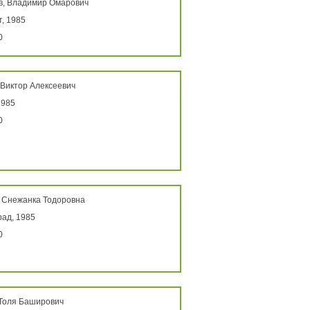
в, Владимир Омарович
, 1985
0
 Виктор Алексеевич
1985
0
, Снежанка Тодоровна
ад, 1985
0
 Толя Баширович