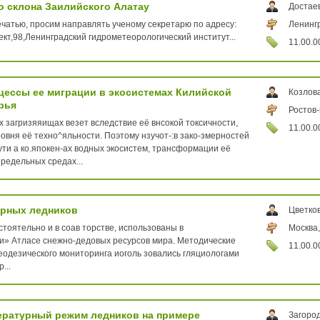
о склона Заилийского Алатау
Достае
чатью, просим направлять ученому секретарю по адресу:
Ленингр
ект,98,Ленинградский гидрометеорологический институт...
11.00.0
цессы ее миграции в экосистемах Килийской
Козлов
рья
Ростов-
х загризяяищах везет вследствие её внсокой токсичности,
11.00.0
ровня её техно^яльности. Поэтому нзучот-:в зако-змерностей
ти а ко.япокен-ах водных экосистем, трансформации её
редельных средах...
орных ледников
Цветков
тоятельно и в соав торстве, использованы в
Москва,
яи» Атласе снежно-дедовых ресурсов мира. Методические
11.00.0
еодезического мониторинга иоголь зовались гляциологами
...
ературный режим ледников на примере
Загоро