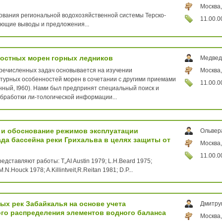
Москва,
вания региональной водохозяйственной системы Терско-
11.00.0
ующие выводы и предложения...
остных морен горных ледников
Медвед
ечисленных задач основывается на изучении
Москва,
стурных особенностей морен в сочетании с другими приемами
11.00.0
ный, I960). Нами был предпринят специальный поиск и
бработки ли-тологической информации...
 и обоснование режимов эксплуатации
Ольвер
да бассейна реки Грихальва в целях защиты от
Москва,
11.00.0
дставляют работы: T„AI Austin 1979; L.H.Beard 1975;
N.Houck 1978; A.Killintveit,R.Reitan 1981; D.P...
ых рек Забайкалья на основе учета
Дмитру
го распределения элементов водного баланса
Москва,