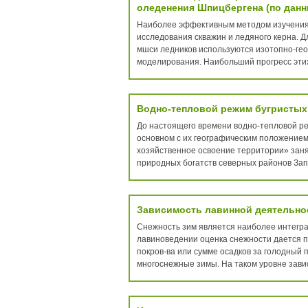
оледенения Шпицбергена (по данн
Наиболее эффективным методом изучения 
исследования скважин и ледяного керна. Д
мшси ледников используются изотопно-гео
моделирования. Наибольший прогресс этих 
Водно-тепловой режим бугристых 
До настоящего времени водно-тепловой реж
основном с их географическим положением
хозяйственное освоение территории» зан
природных богатств северных районов Зап
Зависимость лавинной деятельност
Снежность зим является наиболее интегра
лавиноведении оценка снежности дается 
покров-ва или сумме осадков за голодный п
многоснежные зимы. На таком уровне завис