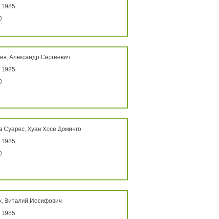
 1985
0
ев, Александр Сергеевич
 1985
0
а Суарес, Хуан Хосе Доминго
 1985
0
к, Виталий Иосифович
 1985