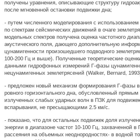
получены уравнения, описывающие структуру гидроак
после мгновенной остановки подвижки дна;
- путем численного моделирования с использованием
по спектрам сейсмических движений в очаге землетря
модельных спектров получена оценка частотного диап
акустического поля, дающего дополнительную инфор
цунамигенности произошедшего подводного землетряс
100-200 Гц и выше). Полученные теоретические оцен
данными гидрофонных измерений Г-фазы цунамигенн
нецунамигенных землетрясений (Walker, Bernard, 1993
- предложен новый механизм формирования Г-фазы в
ровного горизонтального дна, обусловленный прямы
излученных слабых ударных волн в ПЗК для подвижек
вспарывания, не пресыщающими 2.5 км/с.
- показано, что для остальных подвижек доля излучен
энергии в диапазоне частот 10-100 Гц, захваченной в 
рассеяния на объемных неоднородностях- в водной т