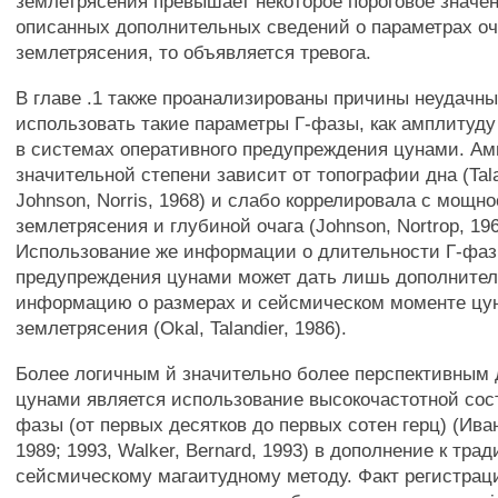
землетрясения превышает некоторое пороговое значен
описанных дополнительных сведений о параметрах оч
землетрясения, то объявляется тревога.
В главе .1 также проанализированы причины неудачны
использовать такие параметры Г-фазы, как амплитуду
в системах оперативного предупреждения цунами. Ам
значительной степени зависит от топографии дна (Talan
Johnson, Norris, 1968) и слабо коррелировала с мощн
землетрясения и глубиной очага (Johnson, Nortrop, 196
Использование же информации о длительности Г-фаз
предупреждения цунами может дать лишь дополните
информацию о размерах и сейсмическом моменте цу
землетрясения (Okal, Talandier, 1986).
Более логичным й значительно более перспективным 
цунами является использование высокочастотной со
фазы (от первых десятков до первых сотен герц) (Иван
1989; 1993, Walker, Bernard, 1993) в дополнение к тр
сейсмическому магаитудному методу. Факт регистрац