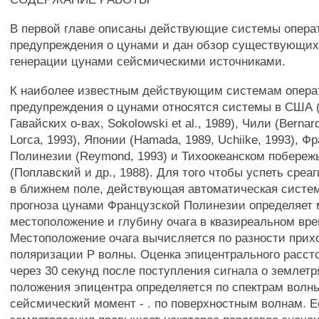
В первой главе описаны действующие системы опера
предупреждения о цунами и дан обзор существующи
генерации цунами сейсмическими источниками.
К наиболее известным действующим системам опера
предупреждения о цунами относятся системы в США (
Гавайских о-вах, Sokolowski et al., 1989), Чили (Bernard
Lorca, 1993), Японии (Hamada, 1989, Uchiike, 1993), Ф
Полинезии (Reymond, 1993) и Тихоокеанском побереж
(Поплавский и др., 1988). Для того чтобы успеть среа
в ближнем поле, действующая автоматическая систе
прогноза цунами Французской Полинезии определяет 
местоположение и глубину очага в квазиреальном вр
Местоположение очага вычисляется по разности прихо
поляризации Р волны. Оценка эпицентрального расст
через 30 секунд после поступления сигнала о землет
положения эпицентра определяется по спектрам волны
сейсмический момент - . по поверхностным волнам. Е