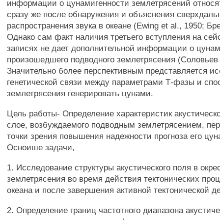
информации о цунамигенности землетрясений относят
сразу же после обнаружения и объяснения сверхдаль
распространения звука в океане (Ewing et al., 1950; Бр
Однако сам факт наличия третьего вступления на се
записях не дает дополнительной информации о цуна
произошедшего подводного землетрясения (Соловьев и
Значительно более перспективным представляется и
генетической связи между параметрами Т-фазы и сп
землетрясения генерировать цунами.
Цель работы- Определение характеристик акустическо
слое, возбуждаемого подводным землетрясением, пер
точки зрения повышения надежности прогноза его цун
Осноише задачи,
1. Исследование структуры акустического поля в окре
землетрясения во время действия тектонических проц
океана и после завершения активной тектонической д
2. Определение границ частотного диапазона акустиче