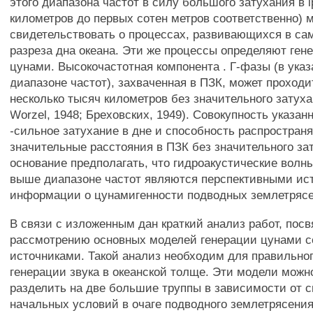
этого диапазона частот в силу большого затухания в 
километров до первых сотен метров соответственно) 
свидетельствовать о процессах, развивающихся в са
разреза дна океана. Эти же процессы определяют ген
цунами. Высокочастотная компонента . Г-фазы (в ука
диапазоне частот), захваченная в ПЗК, может проходи
несколько тысяч километров без значительного затуха
Worzel, 1948; Бреховских, 1949). Совокупность указан
-сильное затухание в дне и способность распространя
значительные расстояния в ПЗК без значительного зат
основание предполагать, что гидроакустические волн
выше диапазоне частот являются перспективными ис
информации о цунамигенности подводных землетряс
В связи с изложенным дан краткий анализ работ, пос
рассмотрению основных моделей генерации цунами 
источниками. Такой анализ необходим для правильно
генерации звука в океанской толще. Эти модели можн
разделить на две большие труппы в зависимости от 
начальных условий в очаге подводного землетрясения