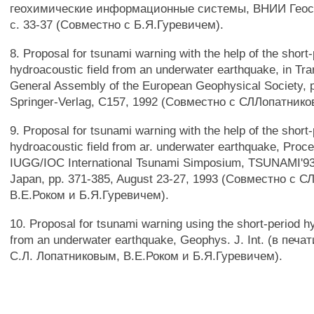
геохимические информационные системы, ВНИИ Геоси
с. 33-37 (Совместно с Б.Я.Гуревичем).
8. Proposal for tsunami warning with the help of the short
hydroacoustic field from an underwater earthquake, in Tran
General Assembly of the European Geophysical Society, p
Springer-Verlag, C157, 1992 (Совместно с СЛЛопатнико
9. Proposal for tsunami warning with the help of the short
hydroacoustic field from ar. underwater earthquake, Proce
IUGG/IOC International Tsunami Simposium, TSUNAMI'9
Japan, pp. 371-385, August 23-27, 1993 (Совместно с 
В.Е.Роком и Б.Я.Гуревичем).
10. Proposal for tsunami warning using the short-period hy
from an underwater earthquake, Geophys. J. Int. (в печа
С.Л. Лопатниковым, В.Е.Роком и Б.Я.Гуревичем).