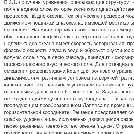
В 2.1. получены уравнения, описывающие структуру г
поля в водном слое, которое возникло под воздейств
процессов на дне океана. Тектонические процессы м
движением подвижки дна океана, имеющей вертикаль
смещения. Наличие вертикальной компоненты смещен
обуславливает эффективную генерацию как волны цуна
Подвижка дна океана имеет скорость вспарывания, 
фазовую скорость звука в воде и образует акустическ
водном слое, что, в свою очередь, приводит к форми
широкополосного акустического поля. Для потенциала
смещения решена задача Коши для волнового уравне
динамическим граничным условием на верхней грани
кинематическим граничным условием на нижней и н
начальными данными на бесконечности. Задача реша
перехода в движущуюся систему координат, связанну
последующим преобразованием Лапласа по времени 
горизонтальной координате. Решение представляет с
слабых ударных волн, излученных движущимся разр
переотраженных поверхностью океана й дном. Отраже
поверхности воды волна компенсирует падающую