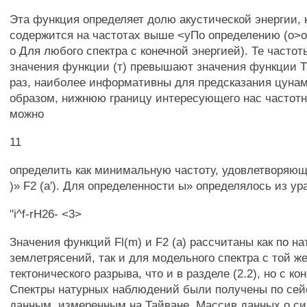
Эта функция определяет долю акустической энергии, 
содержится на частотах выше <уПо определению (о>о) 
о Для любого спектра с конечной энергией). Те частот
значения функции (т) превышают значения функции Тг
раз, наиболее информативны для предсказания цунам
образом, нижнюю границу интересующего нас частотн
можно
11
определить как минимальную частоту, удовлетворяющу
)» F2 (а'). Для определенности ы» определялось из ур
"i^f-rH26- <3>
Значения функций Fl(m) и F2 (а) рассчитаны как по н
землетрясений, так и для модельного спектра с той ж
тектонического разрыва, что и в разделе (2.2), но с ко
Спектры натурных наблюдений были получены по се
данным, измеренным на Тайване. Массив данных о с