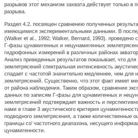
разрывов этот механизм захвата действует только в п
разрыва.
Раздел 4.2. посвящен сравнению полученных результа
имеющимися экспериментальными данными. В после
(Walker et al., 1992; Walker, Bernard, 1993). проведен
Г-фазы цунамигенных и нецунамигенных землетрясен
гидрофонных измерений в различных районах акватор
Анализ приведенных результатов показывает, что для
землетрясений спектральная интенсивность акустичес
спадает с частотой значительно медленнее, чем для
землетрясений. Существенно, что этот факт имеет м
от района наблюдения. Таким образом, сравнение эк
данных по записям Г-фазы для цунамигенных и нецу
землетрясений подтверждает важность и перспективн
нами в главе 3 акустического критерия цунамигеннос
подводного землетрясения, а также количественные о
границы со' частотного диапазона, несущего информа
цунамигенности.