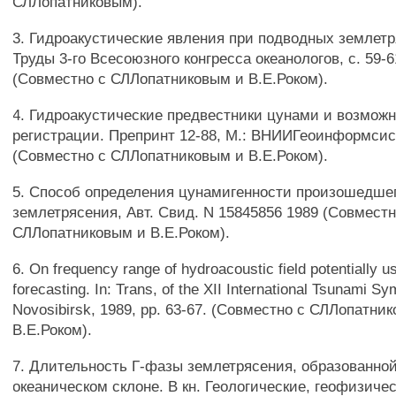
СЛЛопатниковым).
3. Гидроакустические явления при подводных землетря
Труды 3-го Всесоюзного конгресса океанологов, с. 59-6
(Совместно с СЛЛопатниковым и В.Е.Роком).
4. Гидроакустические предвестники цунами и возможн
регистрации. Препринт 12-88, М.: ВНИИГеоинформсист
(Совместно с СЛЛопатниковым и В.Е.Роком).
5. Способ определения цунамигенности произошедше
землетрясения, Авт. Свид. N 15845856 1989 (Совместн
СЛЛопатниковым и В.Е.Роком).
6. On frequency range of hydroacoustic field potentially u
forecasting. In: Trans, of the XII International Tsunami S
Novosibirsk, 1989, pp. 63-67. (Совместно с СЛЛопатни
В.Е.Роком).
7. Длительность Г-фазы землетрясения, образованной
океаническом склоне. В кн. Геологические, геофизиче