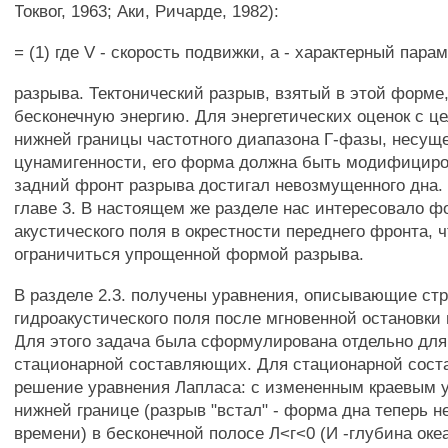
Токвог, 1963; Аки, Ричарде, 1982):
= (1) где V - скорость подвижки, а - характерный пара
разрыва. Тектонический разрыв, взятый в этой форме
бесконечную энергию. Для энергетических оценок с ц
нижней границы частотного диапазона Г-фазы, несу
цунамигенности, его форма должна быть модифициро
задний фронт разрыва достигал невозмущенного дна. 
главе 3. В настоящем же разделе нас интересовало 
акустического поля в окрестности переднего фронта, 
ограничиться упрощенной формой разрыва.
В разделе 2.3. получены уравнения, описывающие стр
гидроакустического поля после мгновенной остановки
Для этого задача была сформулирована отдельно для
стационарной составляющих. Для стационарной сос
решение уравнения Лапласа: с измененным краевым 
нижней границе (разрыв "встал" - форма дна теперь н
времени) в бесконечной полосе Л<г<0 (И -глубина оке