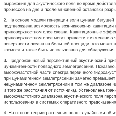
выражения для акустического поля во время действия
процессов на дне и после мгновенной остановки разры
2. На основе модели генерации волн цунами бегущей
подтверждена возможность возникновения кавитации 
приповерхностном слое океана. Кавитационные эффе
приповерхностном слое могут привести к изменению 
поверхности океана на большой площади, что может 
космоса и также быть использовано для обнаружения
3. Предложен новый перспективный акустический при
цунамигенности подводного землетрясения. Показано,
высокочастотной части спектра первичного гидроакуст
при цунамигенном землетрясении заметно превышает
нецунамигенном землетрясении в том же диапазоне ча
и того же расстояния от источника). Установлена гра
высокочастотного диапазона акустического поля персп
использования в системах оперативного предсказани
4. На основе теории рассеяния волн случайными об