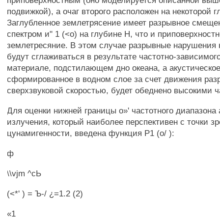
приповерхностным (оно моделируется описанной выш
подвижкой), а очаг второго расположен на некоторой г
Заглубленное землетрясение имеет разрывное смеще
спектром и" 1 (<о) на глубине Н, что и приповерхност
землетресяние. В этом случае разрывные нарушения 
будут сглаживаться в результате частотно-зависимого
материале, подстилающем дно океана, а акустическое
сформированное в водном слое за счет движения раз
сверхзвуковой скоростью, будет обеднено высокими ч
Для оценки нижней границы о»' частотного диапазона 
излучения, который наиболее перспективен с точки зр
цунамигенности, введена функция Р1 (о/ ):
ф
\\vjm ^сЬ
(<*' ) = Ъ-/ ¿=1.2 (2)
«1