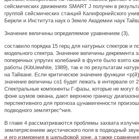
сейсмических движениях SMART J получен в результ
группой сейсмических станций Калифорнийского унив
Беркли и Института наук о Земле Академии наук Тайва
Значение величины определяемое уравнением (3),
составило порядка 15 герц для натурных спектров и п
модельного спектра. Значение величины декремента 
поперечных упругих колебаний в фунте было взято ка
работы (KibUewhite, 1989), так и по результатам нат
на Тайване. Если критическое значение функции <р(й)'
значение величины со1 будет лежать в интервале от 25
Спектральные компоненты Г-фазы, которые не могут 
фоне шумов океана, дают верхнюю границу диапазона
перспективного для прогноза цунамигенности произо
подводного землятрес^ния.
В главе 4 рассматриваются проблемы захвата излуче
землетрясением акустического поля в подводный звук
и его измерения в шельфовой зоне, а также сравнени