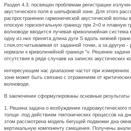
Раздел 4.3. посвящен проблемам регистрации излуче
акустического поля в шельфовой зоне. Для этого расс
распространении гармонической акустической волны 
плоскую горизонтальную границу при 2=0 и плавную гр
волноводе вводится лучевая криволинейная система к
одну из них принята длина дуги S вдоль нижней гран
слоя,отсчитываемая от заданной точки, а за другую -
нормали к криволинейной границе "v. Решение задачи 
отсутствие в ряде случаев на записях акустических к
интересующем нас диапазоне частот при измерениях
зоне может быть связано с отражением от критически
волноводе.
В заключении сформулированы основные результаты
1. Решена задача о возбуждении гидроакустического 
толще .под действием тектонических процессов на дн
этом рассмотрена модель бегущей подвижки дна оке
вертикальную компоненту смещения. Получены анали