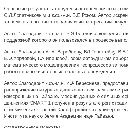
Основные результаты получены автором лично и совме
С.Л.Лопатниковым и к.ф.-м.н. В.Е.Роком. Автор искре
за помощь в постановке задач и интерпретации резуль
Автор благодарит к.ф.-м.н. Б.Я.Гуревича, консультац
поддержкой которого он пользовался в процессе выпо
Автор благодарен А. А. Воробьеву, ВЛ.Горштейну, В.Б
Е.Э.Харловой, Г.А.Ивановой, всем сотрудникам лабор
математического моделирования геопроцессов за пом
работы и многочисленные полезные обсуждения.
Автор благодарит к.ф.-м.н. И.А.Береснева, предостави
распоряжение натурные данные по спектрам землетря
измеренных на Тайване. Массив данных о сильных с
движениях SMART 1 получен в результате регистраци
сейсмических станций Калифорнийского университета
Института наук о Земле Академии наук Тайваня.
СОДЕРЖАНИЕ РАБОТЫ