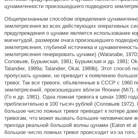
цунамигенности произошедшего подводного землетря
Общепризнанным способом определения цунамигенн
землетрясения во всех действующих оперативных си
предупреждения о цунами является использование к
магнитудой, размером очага произошедшего подводно
землетрясения, глубиной источника и цунамигенност
землетрясения генерировать цунами) (Watanabe, 1970; 
Соловьев, Бурымская, 1981; Бурымская и др. 1981; Oka
Talandier, 1989а; Talandier, Okal, 1989b). Этот способ п
пропускать цунами, но приводит к появлению большо
тревог. Так все тревоги, объявленные в СССР с 1960 п
землетрясений, произошедших вблизи Японии {Mi7),
(Го и др. 1981). Одна ложная тревога в ценах 1980 год
приблизительно в 100 тысяч рублей (Соловьев 1972). 
большое число ложных тревог приводит к потере дове
тревогам, что может вызвать большие человеческие ж
прихода реальной большой волны цунами (Eaton et al 
большое число ложных тревог происходит из-за того, 