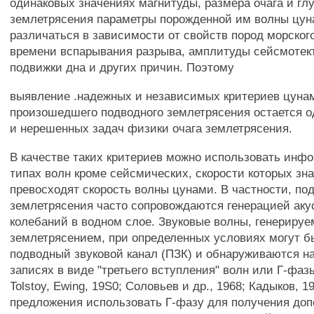
одинаковых значениях магнитуды, размера очага и гл
землетрясения параметры порожденной им волны цун
различаться в зависимости от свойств пород морского
времени вспарывания разрыва, амплитуды сейсмотек
подвижки дна и других причин. Поэтому
выявление .надежных и независимых критериев цуна
произошедшего подводного землетрясения остается о
и нерешенных задач физики очага землетрясения.
В качестве таких критериев можно использовать инф
типах волн кроме сейсмических, скорости которых зн
превосходят скорость волны цунами. В частности, по
землетрясения часто сопровождаются генерацией аку
колебаний в водном слое. Звуковые волны, генериру
землетрясением, при определенных условиях могут б
подводный звуковой канал (ПЗК) и обнаруживаются н
записях в виде "третьего вступления" волн или Г-фазы
Tolstoy, Ewing, 19S0; Соловьев и др., 1968; Кадыков, 1
предложения использовать Г-фазу для получения до