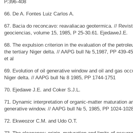
P.396-408
66. De A. Fontes Luiz Carlos A.
67. Bacia do reconcavo: reavaliacao geotermica. // Revist
geociencias, volume 15, 1985, P 25-30.61. EjedaweJ.E.
68. The expulsion criterion in the evaluation of the petro
the tertiary Niger delta. // AAPG bull № 5,1987, PP 439-
et al
69. Evolution of oil generative window and oil and gas occu
Niger delta. // AAPG bull № 8 1985, PP 1744-1751
70. Ejedawe J.E. and Coker S.J.L.
71. Dynamic interpretation of organic-matter maturation and
generative window. // AAPG bull № 5, 1985, PP 1024-102
72. Ekweozor C.M. and Udo O.T.