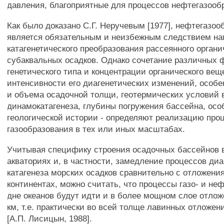
давления, благоприятные для процессов нефтегазооб
Как было доказано С.Г. Неручевым [1977], нефтегазоо
является обязательным и неизбежным следствием на
катагенетического преобразования рассеянного орган
субаквальных осадков. Однако сочетание различных ф
генетического типа и концентрации органического вещ
интенсивности его диагенетических изменений, особе
и объема осадочной толщи, геотермических условий в
динамокатагенеза, глубины погружения бассейна, осо
геологической истории - определяют реализацию про
газообразования в тех или иных масштабах.
Учитывая специфику строения осадочных бассейнов 
акваториях и, в частности, замедление процессов диа
катагенеза морских осадков сравнительно с отложени
континентах, можно считать, что процессы газо- и не
дне океанов будут идти и в более мощном слое отложе
км, т.е. практически во всей толще лавинных отложен
[А.П. Лисицын, 1988].