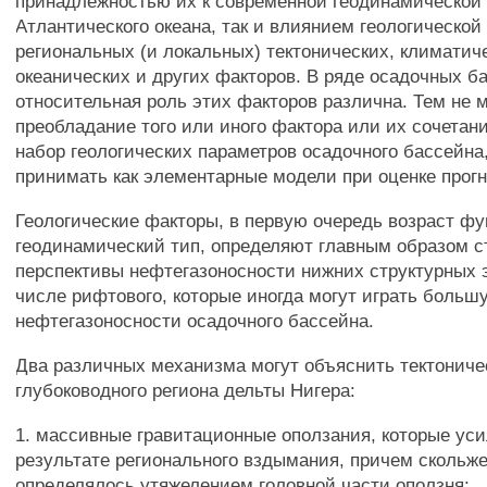
принадлежностью их к современной геодинамической
Атлантического океана, так и влиянием геологическо
региональных (и локальных) тектонических, климатич
океанических и других факторов. В ряде осадочных б
относительная роль этих факторов различна. Тем не м
преобладание того или иного фактора или их сочетан
набор геологических параметров осадочного бассейна
принимать как элементарные модели при оценке прогн
Геологические факторы, в первую очередь возраст фу
геодинамический тип, определяют главным образом с
перспективы нефтегазоносности нижних структурных 
числе рифтового, которые иногда могут играть больш
нефтегазоносности осадочного бассейна.
Два различных механизма могут объяснить тектониче
глубоководного региона дельты Нигера:
1. массивные гравитационные оползания, которые ус
результате регионального вздымания, причем скольж
определялось утяжелением головной части оползня;