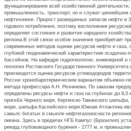
функщюнирование всей хозяйственной деятельности,
промышленность, транспорт, но и служат ценнейшим
нефтихимии. Прирост разведанных запасов нефти в 3
годового потребления, поэтому восполнение ресурсно
определяет состояние и развитие народного хозяйств
региона.В этой связи особое значение приобретает п
современных методов оценки ресурсов нефти и газа, 
глубокой геодинамической характеристике осадочно-
бассейнов. На кафедре гидрогеологии, инженерной и 
геологии Ростовского Государственного Университета 
производится оценка ресурсов углеводородов террито
России хронобаротермическим вариантом объемно-ге
метода профессора А.Н. Резникова. По заказам предп
определены ресурсы нефти и газа на глубинах до 8,5 
прогиба Черного моря, Кергенско-Таманского шельфа, 
моря, шельфа Каспийского моря.Южная Атлантика яв
самьпс богатых в смьюле нефтегазоносности регионо
океана. Здесь в пределах НГБ Кампус (Бразилия) ус
рекорд глубоководного бурения - 2777 м, и промышле