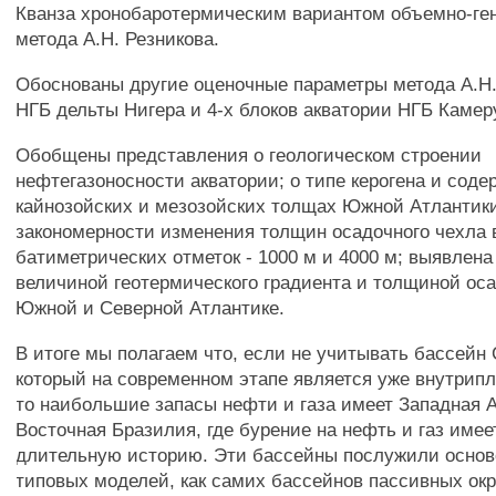
Кванза хронобаротермическим вариантом объемно-ген
метода А.Н. Резникова.
Обоснованы другие оценочные параметры метода А.Н.
НГБ дельты Нигера и 4-х блоков акватории НГБ Камеру
Обобщены представления о геологическом строении
нефтегазоносности акватории; о типе керогена и соде
кайнозойских и мезозойских толщах Южной Атлантик
закономерности изменения толщин осадочного чехла 
батиметрических отметок - 1000 м и 4000 м; выявлен
величиной геотермического градиента и толщиной оса
Южной и Северной Атлантике.
В итоге мы полагаем что, если не учитывать бассейн 
который на современном этапе является уже внутрип
то наибольшие запасы нефти и газа имеет Западная 
Восточная Бразилия, где бурение на нефть и газ име
длительную историю. Эти бассейны послужили основ
типовых моделей, как самих бассейнов пассивных окр