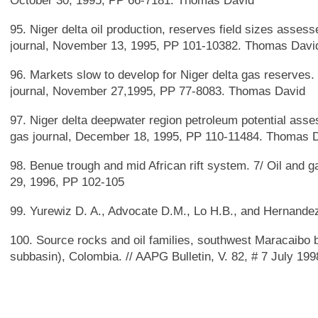
October 30, 1995, PP 66-7181. Thomas David
95. Niger delta oil production, reserves field sizes assess
journal, November 13, 1995, PP 101-10382. Thomas Davi
96. Markets slow to develop for Niger delta gas reserves. 
journal, November 27,1995, PP 77-8083. Thomas David
97. Niger delta deepwater region petroleum potential asse
gas journal, December 18, 1995, PP 110-11484. Thomas 
98. Benue trough and mid African rift system. 7/ Oil and g
29, 1996, PP 102-105
99. Yurewiz D. A., Advocate D.M., Lo H.B., and Hernande
100. Source rocks and oil families, southwest Maracaibo
subbasin), Colombia. // AAPG Bulletin, V. 82, # 7 July 19