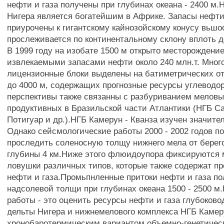
нефти и газа получены при глубинах океана - 2400 м.
Нигера является богатейшим в Африке. Запасы нефти
приурочены к гигантскому кайнозойскому конусу вьшо
прослеживается по континентальному склону вплоть до
В 1999 году на изобате 1500 м открыто месторождени
извлекаемыми запасами нефти около 240 млн.т. Мно
лицензионные блоки выделены на батиметрических от
до 4000 м, содержащих прогнозные ресурсы углеводо
перспективы также связанны с разбуриванием меловы
продуктивных в Бразильской части Атлантики (НГБ Са
Потигуар и др.).НГБ Камерун - Кванза изучен значите
Однако сейсмологические работы 2000 - 2002 годов п
проследить соленосную толщу нижнего мела от берег
глубины 4 км.Ниже этого флюидоупора фиксируются
ловушки различных типов, которые также содержат п
нефти и газа.Промьпнленные притоки нефти и газа п
надсолевой толщи при глубинах океана 1500 - 2500 м
работы - это оценить ресурсы нефти и газа глубоково
дельты Нигера и нижнемелового комплекса НГБ Камер
хронобаротермическим вариантом объемно-генетическ