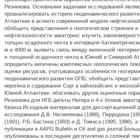
Резникова. Основными задачами исследований явля
проанализировать историю геодинамического развит
Атлантики в аспекте современной модели нефтегазоо
обобщить представления о геологическом строении и
нефтегазоносности акватории; изучить закономернос
толщин осадочного чехла в интервале батиметрически
м и 4000 м, выявить связь между величиной геотерми
и толщиной осадочного чехла в Южной и Северной Ат
определить величины комплексных геологических пок
оценки ресурсов, учитывающих особенности геотерми
геодинамического развития ОПБ; обобщить представл
керогена и содержании Сорг в кайнозойских и мезозо
Южной Атлантики; обосновать другие оценочные пара
Резникова для НГБ дельты Нигера и 4-х блоков акват
Кванза.Исходным материалам для диссертационной 
исследования Д.В. Несмеянова (1988), Перродона (1991
(1991), Р.Б. Бастина (1993) и Д. Томаса (1995, 1996), 
публикации в AAPG Bulletin и Oil and gas journal.Боль
опубликованы в последнее десятилетие о соляной тек