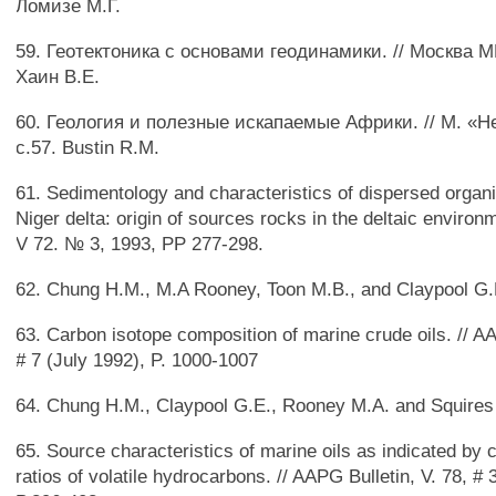
Ломизе М.Г.
59. Геотектоника с основами геодинамики. // Москва МГ
Хаин В.Е.
60. Геология и полезные искапаемые Африки. // М. «Н
с.57. Bustin R.M.
61. Sedimentology and characteristics of dispersed organic
Niger delta: origin of sources rocks in the deltaic environ
V 72. № 3, 1993, PP 277-298.
62. Chung H.M., M.A Rooney, Toon M.B., and Claypool G.
63. Carbon isotope composition of marine crude oils. // AA
# 7 (July 1992), P. 1000-1007
64. Chung H.M., Claypool G.E., Rooney M.A. and Squires
65. Source characteristics of marine oils as indicated by 
ratios of volatile hydrocarbons. // AAPG Bulletin, V. 78, #