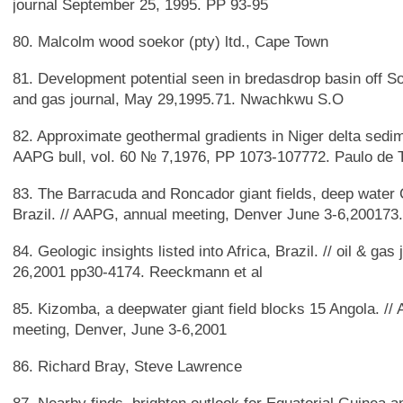
journal September 25, 1995. PP 93-95
80. Malcolm wood soekor (pty) ltd., Cape Town
81. Development potential seen in bredasdrop basin off Sou
and gas journal, May 29,1995.71. Nwachkwu S.O
82. Approximate geothermal gradients in Niger delta sedim
AAPG bull, vol. 60 № 7,1976, PP 1073-107772. Paulo de T
83. The Barracuda and Roncador giant fields, deep wate
Brazil. // AAPG, annual meeting, Denver June 3-6,20017
84. Geologic insights listed into Africa, Brazil. // oil & gas
26,2001 pp30-4174. Reeckmann et al
85. Kizomba, a deepwater giant field blocks 15 Angola. /
meeting, Denver, June 3-6,2001
86. Richard Bray, Steve Lawrence