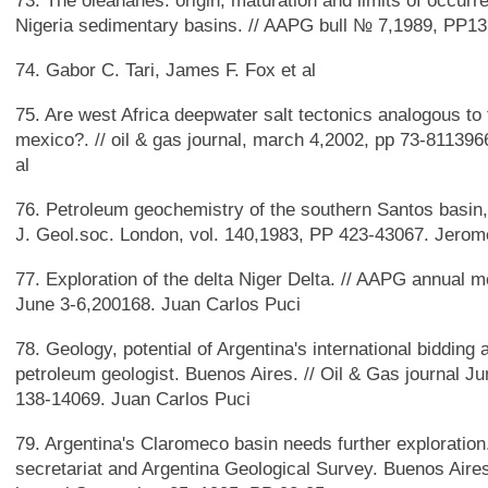
73. The oleananes: origin, maturation and limits of occurr
Nigeria sedimentary basins. // AAPG bull № 7,1989, PP13
74. Gabor C. Tari, James F. Fox et al
75. Are west Africa deepwater salt tectonics analogous to 
mexico?. // oil & gas journal, march 4,2002, pp 73-811396
al
76. Petroleum geochemistry of the southern Santos basin, o
J. Geol.soc. London, vol. 140,1983, PP 423-43067. Jerom
77. Exploration of the delta Niger Delta. // AAPG annual 
June 3-6,200168. Juan Carlos Puci
78. Geology, potential of Argentina's international bidding
petroleum geologist. Buenos Aires. // Oil & Gas journal J
138-14069. Juan Carlos Puci
79. Argentina's Claromeco basin needs further exploratio
secretariat and Argentina Geological Survey. Buenos Aires