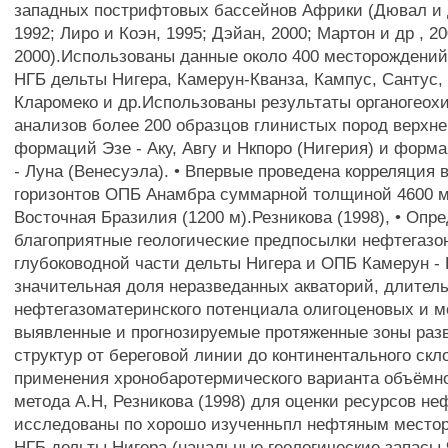
западных пострифтовых бассейнов Африки (Дювал и д
1992; Лиро и Коэн, 1995; Дэйан, 2000; Мартон и др , 20
2000).Использованы данные около 400 месторождений
НГБ дельты Нигера, Камерун-Кванза, Кампус, Сантус,
Кларомеко и др.Использованы результаты органогеох
анализов более 200 образцов глинистых пород верхне
формаций Эзе - Аку, Авгу и Нкпоро (Нигерия) и форм
- Луна (Венесуэла). • Впервые проведена корреляция
горизонтов ОПБ Анамбра суммарной толщиной 4600 м
Восточная Бразилия (1200 м).Резникова (1998), • Опр
благоприятные геологические предпосылки нефтегазо
глубоководной части дельты Нигера и ОПБ Камерун - 
значительная доля неразведанных акваторий, длител
нефтегазоматеринского потенциала олигоценовых и м
выявленные и прогнозируемые протяженные зоны раз
структур от береговой линии до континентального ск
применения хронобаротермического варианта объёмно
метода А.Н, Резникова (1998) для оценки ресурсов не
исследованы по хорошо изученньпл нефтяным место
НГБ дельты Нигера (начальные геологические запасы 9