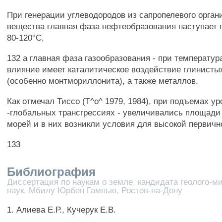
При генерации углеводородов из сапропелевого орган
вещества главная фаза нефтеобразования наступает 
80-120°С,
132 а главная фаза газообразования - при температу
влияние имеет каталитическое воздействие глинисты
(особенно монтмориллонита), а также металлов.
Как отмечал Тиссо (Т^о^ 1979, 1984), при подъемах ур
-глобальных трансгрессиях - увеличивались площад
морей и в них возникли условия для высокой первичн
133
Библиография
Диссертация по наукам о земле, кандидата геолого-м
наук, Мбилу Юрбен Гампью, Ростов-на-Дону
1. Алиева Е.Р., Кучерук Е.В.