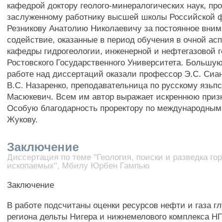
кафедрой доктору геолого-минералогических наук, пр
заслуженному работнику высшей школы Российской 
Резникову Анатолию Николаевичу за постоянное вним
содействие, оказанные в период обучения в очной ас
кафедры гидрогеологии, инженерной и нефтегазовой 
Ростовского Государственного Университета. Большу
работе над диссертаций оказали профессор Э.С. Сиа
B.C. Назаренко, преподавательница по русскому язьпс
Масюкевич. Всем им автор выражает искреннюю приз
Особую благодарность проректору по международным
Жукову.
Заключение
Диссертация по теме "Геология, поиски и разведка го
ископаемых", Мбилу Юрбен Гампью
Заключение
В работе подсчитаны оценки ресурсов нефти и газа г
региона дельты Нигера и нижнемелового комплекса НГ