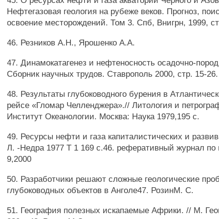
45. О ресурсах нефти и газа акватории Черного и Азов
Нефтегазовая геология на рубеже веков. Прогноз, поис
освоение месторождений. Том 3. Спб, Внигрн, 1999, ст
46. Резников А.Н., Ярошенко A.A.
47. Динамокатагенез и нефтеносность осадочно-пород
Сборник научных трудов. Ставрополь 2000, стр. 15-26.
48. Результаты глубоководного бурения в Атлантическ
рейсе «Гломар Челленджера».// Литология и петрогра
Институт Океанологии. Москва: Наука 1979,195 с.
49. Ресурсы нефти и газа капиталистических и развив
Л. -Недра 1977 Т 1 169 с.46. реферативный журнал по
9,2000
50. Разработчики решают сложные геологические пр
глубоководных объектов в Анголе47. РозинМ. С.
51. География полезных искапаемые Африки. // М. Гео