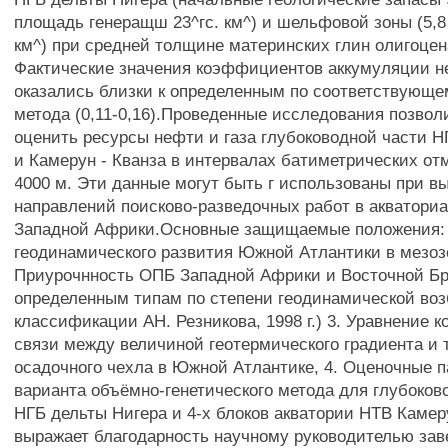
площадь генеращш 23^гс. км^) и шельфовой зоны (5,8 
км^) при средней толщине материнских глин олигоцен
Фактические значения коэффициентов аккумуляции неф
оказались близки к определенным по соответствующ
метода (0,11-0,16).Проведенные исследования позво
оценить ресурсы нефти и газа глубоководной части Н
и Камерун - Кванза в интервалах батиметрических отме
4000 м. Эти данные могут быть г использованы при в
направлений поисково-разведочных работ в акватори
Западной Африки.Основные защищаемые положения: 
геодинамического развития Южной Атлантики в мезозо
Приурочнность ОПБ Западной Африки и Восточной Бр
определенным типам по степени геодинамической воз
классификации АН. Резникова, 1998 г.) 3. Уравнение 
связи между величиной геотермического градиента и
осадочного чехла в Южной Атлантике, 4. Оценочные 
варианта объёмно-генетического метода для глубоков
НГБ дельты Нигера и 4-х блоков акватории НТВ Камер
выражает благодарность научному руководителью з