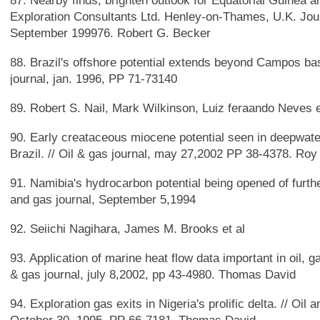
87. Nearby finds, brighten outlook for Equatorial Guinea a
Exploration Consultants Ltd. Henley-on-Thames, U.K. Jour
September 199976. Robert G. Becker
88. Brazil's offshore potential extends beyond Campos basi
journal, jan. 1996, PP 71-73140
89. Robert S. Nail, Mark Wilkinson, Luiz feraando Neves e
90. Early creataceous miocene potential seen in deepwater
Brazil. // Oil & gas journal, may 27,2002 PP 38-4378. Roy 
91. Namibia's hydrocarbon potential being opened of further
and gas journal, September 5,1994
92. Seiichi Nagihara, James M. Brooks et al
93. Application of marine heat flow data important in oil, ga
& gas journal, july 8,2002, pp 43-4980. Thomas David
94. Exploration gas exits in Nigeria's prolific delta. // Oil 