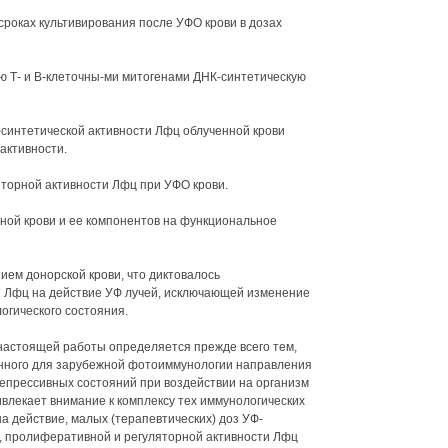
сроках культивирования после УФО крови в дозах
ю Т- и В-клеточны-ми митогенами ДНК-синтетическую
-синтетической активности Лфц облученной крови
активности.
торной активности Лфц при УФО крови.
чной крови и ее компонентов на функциональное
ем донорской крови, что диктовалось
 Лфц на действие УФ лучей, исключающей изменение
огического состояния.
настоящей работы определяется прежде всего тем,
онного для зарубежной фотоиммунологии направления
прессивных состояний при воздействии на организм
ивлекает внимание к комплексу тех иммунологических
на действие, малых (терапевтических) доз УФ-
, пролиферативной и регуляторной активности Лфц