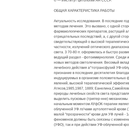
© — Институт цитологии АН СССР.
ОБЩАЯ ХАРАКТЕРИСТИКА РАБОТЫ
Актуальность исследования. В последние го
методам лечения. Это вызвано, с одной сто
фармакологических препаратов, растущей ал
отрицательных последствий, а, с другой сто
свидетельствующей о высокой терапевтичес
частности, излучений оптического диапазон
света. 3 70-80 гг. оформилась и быстро раз
ведущий раздел - фотоиммунология. Среди и
новых методов светолечения. Весомый вклад
лечебного действия а^тотрансфузий УФ-облу
признание в последние десятилетия благода
индуцируемых в организме положительных ф
явлений, высокой терапевтической эффектив
Атясов,1985,1987, 1889; Еанелина,Самойлов
природы лечебных сеойств света представл
выделить пусковые (триггер-нне) механизмы
начальным моментом АУфОК-терапии являетс
облученной УФ лз'чами аутолоптчной крови (
малой "прозрачности" крови для УФ лучей - 
феноменов должны быть сеяээны с изменени
(УФО), так и при действии УФ-облученной кро