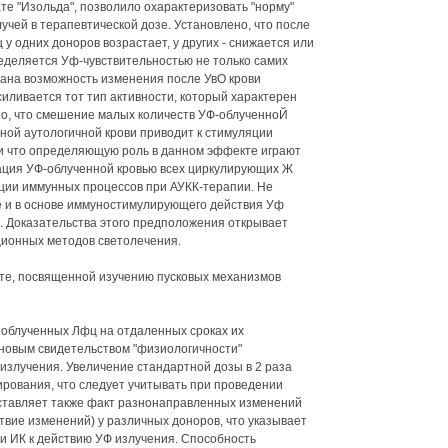
те "Изольда", позволило охарактеризовать "норму"
чей в терапевтической дозе. Установлено, что после
 одних доноров возрастает, у других - снижается или
еделяется Уф-чувствительностью не только самих
зана возможность изменения после УвО крови
силивается тот тип активности, который характерен
но, что смешение малых количеств УФ-облученноЙ
ной аутологичной крови приводит к стимуляции
и что определяющую роль в данном эффекте играют
вация УФ-облученной кровью всех циркулирующих Ж
ции иммунных процессов при АУКК-терапии. Не
е и в основе иммуностимулирующего действия Уф
. Доказательства этого предположения открывает
ционных методов светолечения.
те, посвященной изучению пусковых механизмов
 облученных Лфц на отдаленных сроках их
я новым свидетельством "физиологичности"
излучения. Увеличение стандартной дозы в 2 раза
вирования, что следует учитывать при проведении
ставляет также факт разнонаправленных изменений
твие изменений) у различных доноров, что указывает
и ИК к действию УФ излучения. Способность