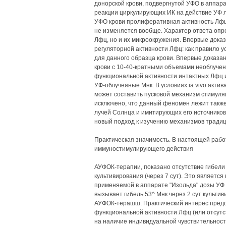
донорской крови, подвергнутой УФО в аппара
реакции циркулирующих ИК на действие УФ лу
УФО крови пролиферативная активность Лфц у
не изменяется вообще. Характер ответа опр
Лфц, но и их микроокружения. Впервые дока
регуляторной активности Лфц: как правило у
для данного образца крови. Впервые доказа
крови с 10-40-кратными объемами необлучен
функциональной активности интактных Лфц 
УФ-облучеяные Мнк. В условиях ia vivo акти
может составить пусковой механизм стимуля
исключено, что данный феномен лежит такж
лучей Солнца и имитирующих его источников
новый подход к изучению механизмов тради
Практическая значимость. В настоящей рабо
иммуностимулирующего действия
АУФОК-терапии, показано отсутствие гибели
культивирования (через 7 сут). Это являетс
применяемой в аппарате "Изольда" дозы УФ 
вызывает гибель 53^ Мнк через 2 сут культи
АУФОК-терашш. Практический интерес пред
функциональной активности Лфц (или отсутс
на наличие индивидуальной чувствительност