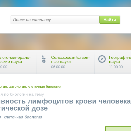
Найти
лого-минерало-
Сельскохозяйствен-
Географич
еские науки
ные науки
науки
00.00
06.00.00
11.00.00
огия, цитология, клеточная биология
я по биологии на тему
вность лимфоцитов крови человека
тической дозе
я, клеточная биология