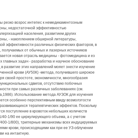
ды резко возрос интепес к немедикаментозным
роны, недостаточной эффективностью
лергизацией населения, развитием других
роны, - накоплением обширной литературы,
кой эффективности различных физических факторов, в
а, получаемых от обычных и лазерных источников
вивается новая отрасль медицины - фотомедицина и ез
х главных задач - разработка и научное обоснование
 в развитие этих направлений мояет знести изучение
ченной крови (АУ50К) -метода, получившего широкое
ря своей простоте, экономичности, многообразия
ункциональных сдвигов, отсутствию побочных
ности при самых различных заболеваниях (см.
а,1986). Использование метода АУЗОК для изучения
яется особенно перспективным ввиду возмолэтости
 развивающихся терапевтических эффектов. Поскольку
я поступление в кровоток небольших количеств
1/40-1/90 ее циркулирующего объема, а с учетом
1/400-1/800), триггерные механизмы всех индуцируемых
ями крови, происходящими как при ее УЗ-облучении
ви на интактную.