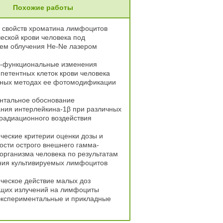
Похожие работы
 свойств хроматина лимфоцитов
ской крови человека под
ием облучения He-Ne лазером
о-функциональные изменения
етентных клеток крови человека
чных методах ее фотомодификации
нтальное обоснование
ния интерлейкина-1β при различных
радиационного воздействия
ческие критерии оценки дозы и
сти острого внешнего гамма-
организма человека по результатам
ния культивируемых лимфоцитов
ческое действие малых доз
щих излучений на лимфоциты
экспериментальные и прикладные