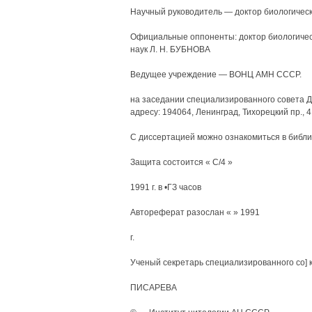
Научный руководитель — доктор биологичес
Официальные оппоненты: доктор биологичес
наук Л. Н. БУБНОВА
Ведущее учреждение — ВОНЦ АМН СССР.
на заседании специализированного совета Д
адресу: 194064, Ленинград, Тихорецкий пр., 4
С диссертацией можно ознакомиться в библи
Защита состоится « С/4 »
1991 г. в •ГЗ часов
Автореферат разослан « » 1991
г.
Ученый секретарь специализированного со] 
ПИСАРЕВА