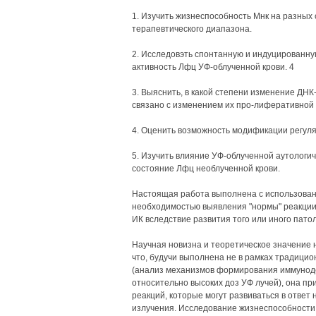
1. Изучить жизнеспособность Мнк на разных 
терапевтического диапазона.
2. Исследовэть спонтанную и индуцированну
активность Лфц УФ-облученной крови. 4
3. Выяснить, в какой степени изменение ДНК
связано с изменением их про-лиферативной 
4. Оценить возможность модификации регуля
5. Изучить влияние УФ-облученной аутологи
состояние Лфц необлученной крови.
Настоящая работа выполнена с использовани
необходимостью выявления "нормы" реакции
ИК вследствие развития того или иного патол
Научная новизна и теоретическое значение 
что, будучи выполнена не в рамках традици
(анализ механизмов формирования иммуноде
относительно высоких доз УФ лучей), она пр
реакций, которые могут развиваться в ответ 
излучения. Исследование жизнеспособности