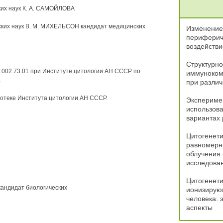
ких наук К. А. САМОЙЛОВА
ких наук В. М. МИХЕЛЬСОН кандидат медицинских
Изменение
перифериче
воздейств
Структурн
.002.73.01 при Институте цитологии АН СССР по
иммунокомп
.
при разли
отеке Института цитологии АН СССР.
Экспериме
использова
вариантах 
Цитогенети
равномерно
облучения 
исследова
Цитогенети
кандидат биологических
ионизирую
человека: 
аспекты