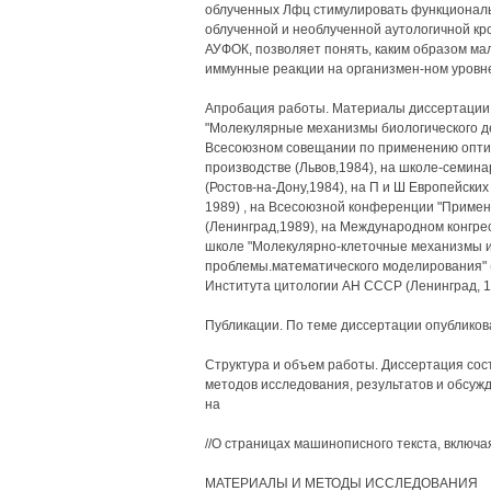
облученных Лфц стимулировать функциональ
облученной и необлученной аутологичной кр
АУФОК, позволяет понять, каким образом ма
иммунные реакции на организмен-ном уровн
Апробация работы. Материалы диссертации
"Молекулярные механизмы биологического дей
Всесоюзном совещании по применению оптич
производстве (Львов,1984), на школе-семин
(Ростов-на-Дону,1984), на П и Ш Европейски
1989) , на Всесоюзной конференции "Примен
(Ленинград,1989), на Международном конгрес
школе "Молекулярно-клеточные механизмы и
проблемы.математического моделирования" 
Института цитологии АН СССР (Ленинград, 1
Публикации. По теме диссертации опубликова
Структура и объем работы. Диссертация сос
методов исследования, результатов и обсуж
на
//О страницах машинописного текста, включая
МАТЕРИАЛЫ И МЕТОДЫ ИССЛЕДОВАНИЯ