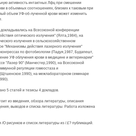
ную активность интактных Лфц при смешении
ови в объемных соотношениях, близких к таковым при
лый объем УФ-об-лученной крови может изменить
е.
 докладывались на Всесоюзной конференции
ствия оптического излучения" (Ялта,1984), на
еского излучения в сельскохозяйственном
аре "Механизмы действия лазерного излучения"
х конгрессах по фотобиологии (Падуя,1987; Будапешт,
ение УФ облучения крови в медицине и ветеринарии"
се "Лазер 90" (Манчестер,1990), на Всесоюзной
ммунной регуляции гомеостаза и
(Щтшенское.1990), на межлабораторном семинаре
990).
но 5 статей и тезисы 4 докладов.
тоит из введения, обзора литературы, описания
дения, выводов и списка литературы. Работа изложена
 /О рисунков и список литературы из /.£? публикаций.