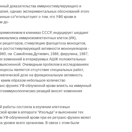
енный доказательства иммуностимулирующего и
апия, однако экспериментальных обоснований этого
ные-сэ^етельотзуют о том, что УФ0 крови в
и до-
, применяемом в клиниках СССР, индуцирует шедцинг
кокаликса иммунокомпетентных клеток (ИК),
х рецепторов, стимуляцию фагоцитоза моноцитов,
е ростостимулирующей активности мононуклеаров -
1980; см. Самойлова,Дуткевич, 1986; фирулина, 1987;
этих изменений в итерируемых АШЖ положительных
невыясненной. Очевидным пробелом в исследованиях
оцессы является отсутствие специальных работ,
евтической дозе на функциональную активность
 каким образом небольшое количество
нс-фузиях УФ-облученной крови влиять на иммунный
фотоиммунологических реакций вносят изменения
й работы состояла в изучении клеточных
кой крови в аппарате "Изольда" и выяснении тех
м УФ-облученной крови при ее ретранс-фузинх мояет
 уровне всего организма. В связи с этим были