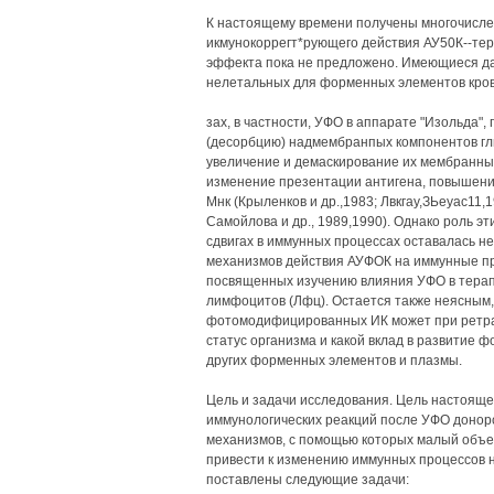
К настоящему времени получены многочисл
икмунокоррегт*рующего действия АУ50К--тер
эффекта пока не предложено. Имеющиеся дан
нелетальных для форменных элементов кров
зах, в частности, УФО в аппарате "Изольда"
(десорбцию) надмембранпых компонентов гли
увеличение и демаскирование их мембранны
изменение презентации антигена, повышени
Мнк (Крыленков и др.,1983; Лвкгау,ЗЬеуас11,
Самойлова и др., 1989,1990). Однако роль 
сдвигах в иммунных процессах оставалась 
механизмов действия АУФОК на иммунные пр
посвященных изучению влияния УФО в терап
лимфоцитов (Лфц). Остается также неясным,
фотомодифицированных ИК может при ретра
статус организма и какой вклад в развитие 
других форменных элементов и плазмы.
Цель и задачи исследования. Цель настояще
иммунологических реакций после УФО донорс
механизмов, с помощью которых малый объе
привести к изменению иммунных процессов на
поставлены следующие задачи: