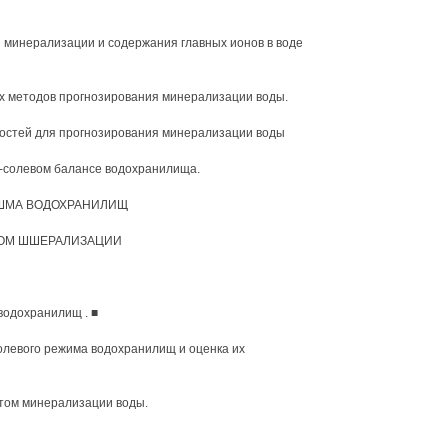
 минерализации и содержания главных ионов в воде
их методов прогнозирования минерализации воды.
мостей для прогнозирования минерализации воды
о-солевом балансе водохранилища.
ЕШМА ВОДОХРАНИЛИЩ
ТОМ ШШЕРАЛИЗАЦИИ
водохранилищ . ■
олевого режима водохранилищ и оценка их
етом минерализации воды.