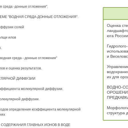
я среда -донные отложения".
ТЕМЕ "ВОДНАЯ СРВДА-ДОННЫЕ ОТЛОЖЕНИЯ".
Оценка ст
диффузии солей
ландшафто
юга России
олщи илов
Гидролого-
.
использова
и Веселов
"водная среда - донные отложения"
Управлени
ов и оценка результатов.
водохранил
их для ор
УЛЯРНОЙ ДИФФУЗИИ
ВОДНО-СО
оэффициента молекулярной диффузии.
ОРОШЕНИЯ
ПРЕДКАВК
молекулярной диффузии.
Морфологи
етодов определения коэффициента молекулярной
структура
иях
И СОДЕРЖАНИЯ ГЛАВНЫХ ИОНОВ В ВОДЕ