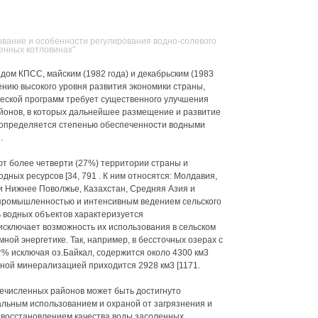
ование и особенности регулирования водно-солевого
енных котловинах"
ом КПСС, майским (1982 года) и декабрьским (1983
нию высокого уровня развития экономики страны,
еской программ требует существенного улучшения
йонов, в которых дальнейшее размещение и развитие
 определяется степенью обеспеченности водными
.
т более четверти (27%) территории страны и
дных ресурсов [34, 791 . К ним относятся: Молдавия,
 и Нижнее Поволжье, Казахстан, Средняя Азия и
 промышленностью и интенсивным ведением сельского
 водных объектов характеризуется
исключает возможность их использования в сельском
ной энергетике. Так, например, в бессточных озерах с
% исключая оз.Байкал, содержится около 4300 км3
нной минерализацией приходится 2928 км3 [1171.
численных районов может быть достигнуто
льным использованием и охраной от загрязнения и
 восстановлением качества воды засоленных