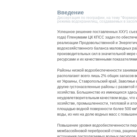
Введение
Диссертация по географии, на тему "Формир
режима водохранилищ, создаваемых в засол
Успешное решение поставленных ХХУ1 съезд
года) Пленумами ЦК КПСС задач по обеспече
реализации Продовольственной и Энергетич
водохозяйственного баланса маловодных ра
производительных сил в значительной мере
ресурсами и их качественными показателями
Районы низкой водообеспеченности занимаю
располагают всего лишь 2% общих запасов во
юг Украины, Ставропольский край, Заволжье
другие густонаселенные районы с развитой
хозяйства. Большинство из имеющихся здесь
неудовлетворительным качеством воды, что 
хозяйстве, промышленности, тепловой и атом
площадью водной поверхности более 500 км*
воды, из них на долю водных масс с повыше
Повышение уровня водообеспеченности пере
межбассейновой переброской стока, рациона
истощения располагаемых водных ресурсов,