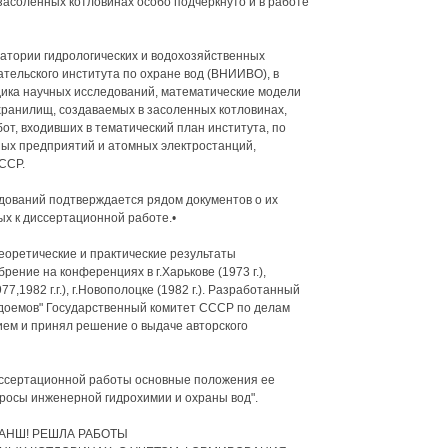
засоленных котловинах особо подчеркнуто и в работе
атории гидрологических и водохозяйственных
тельского института по охране вод (ВНИИВО), в
одика научных исследований, математические модели
ранилищ, создаваемых в засоленных котловинах,
т, входивших в тематический план института, по
х предприятий и атомных электростанций,
ССР.
дований подтверждается рядом документов о их
ых к диссертационной работе.•
оретические и практические результаты
ение на конференциях в г.Харькове (1973 г.),
77,1982 г.г.), г.Новополоцке (1982 г.). Разработанный
доемов" Государственный комитет СССР по делам
ем и принял решение о выдаче авторского
иссертационной работы основные положения ее
просы инженерной гидрохимии и охраны вод".
АНШ! РЕШЛА РАБОТЫ