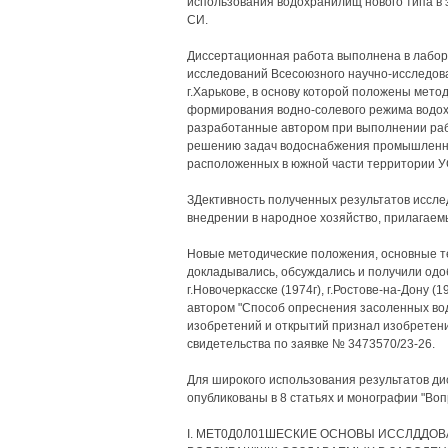
использования водохранилищ нового типа в 
СИ.
Диссертационная работа выполнена в лабор
исследований Всесоюзного научно-исследова
г.Харькове, в основу которой положены мет
формирования водно-солевого режима водох
разработанные автором при выполнении рабо
решению задач водоснабжения промышленны
расположенных в южной части территории У
ЗДективность полученных результатов иссле
внедрении в народное хозяйство, прилагаем
Новые методические положения, основные те
докладывались, обсуждались и получили одобр
г.Новочеркасске (1974г), г.Ростове-на-Дону (19
автором "Способ опреснения засоленных во
изобретений и открытий признал изобретени
свидетельства по заявке № 3473570/23-26.
Для широкого использования результатов д
опубликованы в 8 статьях и монографии "Во
I. МЕТ0Д0Л01ШЕСКИЕ ОСНОВЫ ИССЛДДОВ