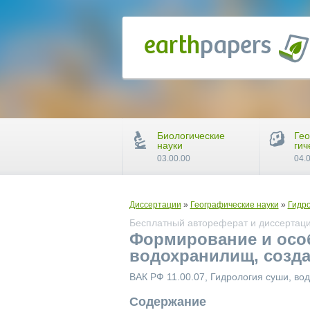
Биологические
Гео
науки
гич
03.00.00
04.
Диссертации
»
Географические науки
»
Гидро
Бесплатный автореферат и диссертаци
Формирование и осо
водохранилищ, созда
ВАК РФ 11.00.07, Гидрология суши, во
Содержание