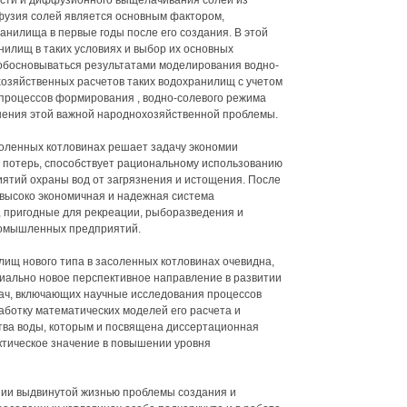
ости и диффузионного выщелачивания солей из
узия солей является основным фактором,
илища в первые годы после его создания. В этой
нилищ в таких условиях и выбор их основных
 обосновываться результатами моделирования водно-
хозяйственных расчетов таких водохранилищ с учетом
 процессов формирования , водно-солевого режима
ения этой важной народнохозяйственной проблемы.
оленных котловинах решает задачу экономии
х потерь, способствует рациональному использованию
иятий охраны вод от загрязнения и истощения. После
высоко экономичная и надежная система
 пригодные для рекреации, рыборазведения и
ромышленных предприятий.
ищ нового типа в засоленных котловинах очевидна,
пиально новое перспективное направление в развитии
дач, включающих научные исследования процессов
ботку математических моделей его расчета и
тва воды, которым и посвящена диссертационная
ктическое значение в повышении уровня
нии выдвинутой жизнью проблемы создания и