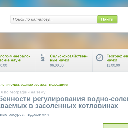
Найти
лого-минерало-
Сельскохозяйствен-
Географич
еские науки
ные науки
науки
00.00
06.00.00
11.00.00
логия суши, водные ресурсы, гидрохимия
я по географии на тему
бенности регулирования водно-соле
ваемых в засоленных котловинах
дные ресурсы, гидрохимия