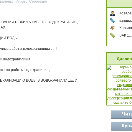
оваленко, Михаил Сергеевич
Ковале
кандида
ОВАНИЙ РЕЖИМА РАБОТЫ ВОДОХРАНИЛИЩ,
АХ,
Харьков
ВАК 11.
ИИ ВОДЫ.
има работы водохранилища . . .II
Диссер
ки водохранилища
 режима работы водохранилища
НЕРАЛИЗАЦИЮ ВОДЫ В ВОДОХРАНИЛИЩЕ, И
Чит
Куп