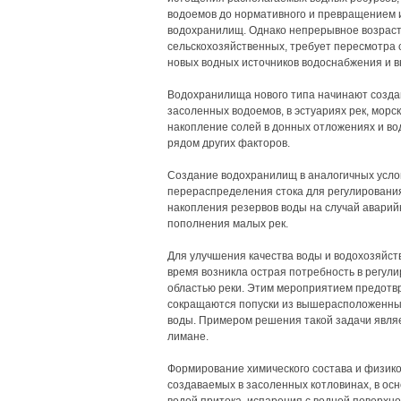
водоемов до нормативного и превращением и
водохранилищ. Однако непрерывное возраст
сельскохозяйственных, требует пересмотра
новых водных источников водоснабжения и в
Водохранилища нового типа начинают создав
засоленных водоемов, в эстуариях рек, морс
накопление солей в донных отложениях и во
рядом других факторов.
Создание водохранилищ в аналогичных усло
перераспределения стока для регулирования
накопления резервов воды на случай аварий
пополнения малых рек.
Для улучшения качества воды и водохозяйств
время возникла острая потребность в регул
областью реки. Этим мероприятием предотвр
сокращаются попуски из вышерасположенны
воды. Примером решения такой задачи явля
лимане.
Формирование химического состава и физико
создаваемых в засоленных котловинах, в осн