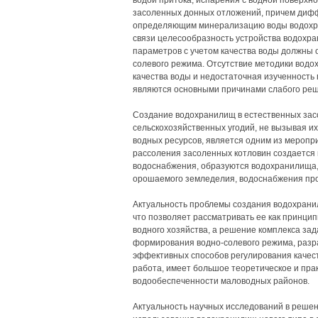
водой притока, испарения с водной поверхн
засоленных донных отложений, причем дифф
определяющим минерализацию воды водохран
связи целесообразность устройства водохра
параметров с учетом качества воды должны
солевого режима. Отсутствие методики водо
качества воды и недостаточная изученность
являются основными причинами слабого реш
Создание водохранилищ в естественных зас
сельскохозяйственных угодий, не вызывая и
водных ресурсов, является одним из меропр
рассоления засоленных котловин создается 
водоснабжения, образуются водохранилища,
орошаемого земледелия, водоснабжения п
Актуальность проблемы создания водохранил
что позволяет рассматривать ее как принци
водного хозяйства, а решение комплекса за
формирования водно-солевого режима, разра
эффективных способов регулирования качес
работа, имеет большое теоретическое и пра
водообеспеченности маловодных районов.
Актуальность научных исследований в реше