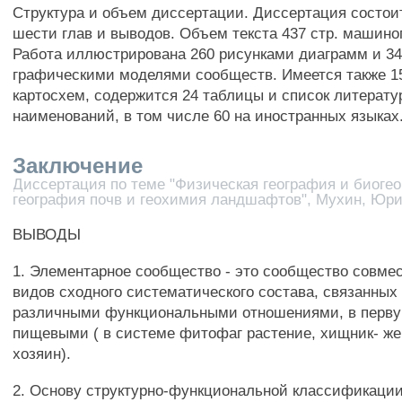
Структура и объем диссертации. Диссертация состоит
шести глав и выводов. Объем текста 437 стр. машиноп
Работа иллюстрирована 260 рисунками диаграмм и 34
графическими моделями сообществ. Имеется также 15
картосхем, содержится 24 таблицы и список литерату
наименований, в том числе 60 на иностранных языках
Заключение
Диссертация по теме "Физическая география и биоге
география почв и геохимия ландшафтов", Мухин, Юр
ВЫВОДЫ
1. Элементарное сообщество - это сообщество совм
видов сходного систематического состава, связанных
различными функциональными отношениями, в перву
пищевыми ( в системе фитофаг растение, хищник- жер
хозяин).
2. Основу структурно-функциональной классификаци