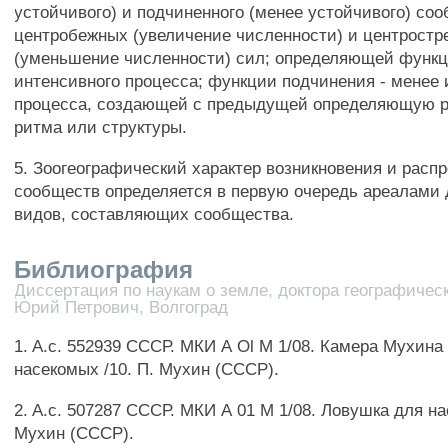
устойчивого) и подчиненного (менее устойчивого) со
центробежных (увеличение численности) и центрост
(уменьшение численности) сил; определяющей функц
интенсивного процесса; функции подчинения - менее 
процесса, создающей с предыдущей определяющую р
ритма или структуры.
5. Зоогеографический характер возникновения и расп
сообществ определяется в первую очередь ареалами
видов, составляющих сообщества.
Библиография
Диссертация по наукам о земле, доктора географическ
Юрий Петрович, Волгоград
1. A.c. 552939 СССР. МКИ А Ol М 1/08. Камера Мухина
насекомых /10. П. Мухин (СССР).
2. A.c. 507287 СССР. МКИ А 01 М 1/08. Ловушка для на
Мухин (СССР).