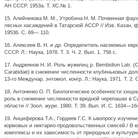
АН СССР. 1953а. Т. ХС.№ 1.
15. Алейникова М. М., Утробина Н. М. Почвенная фа
лесных насаждений в Татарской АССР // Изв. Казан, 
19536. С. 69— 110.
16. Алексеев В. Н. и др. Определитель насекомых евр
СССР. Л.: Наука, 1978. Т. 3. Ч. 2. Вып. 1. 756 с.
17. Андреянов Н. И. Роль жужелиц р. Bembidion Latr. (C
Carabidae) в снижении численности клубеньковых долг
13-го Междунар. энтомол. конгр. Л.: Наука, 1971. Т. 2. С
18. Антоненко О. П. Биологические особенности хищн
роль в снижении численности вредной черепашки в С
области // Зоол. жури. 1980. Т. 39. Вып. И. С. 1634—16
19. Анциферова Т.А., Гордеев Г.С. К ывопросу изучени
кормовых и нектарио-продовольственных смесей./ В к
комплексы и их зависимость от природных и культурн