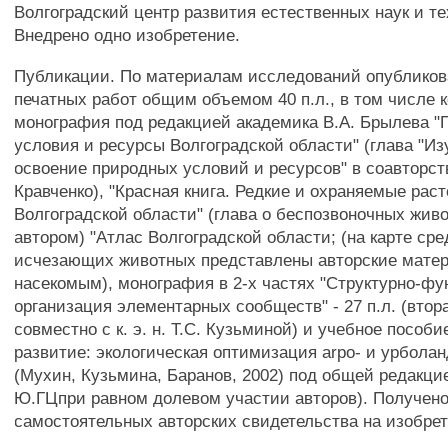
Волгоградский центр развития естественных наук и те
Внедрено одно изобретение.
Публикации. По материалам исследований опубликов
печатных работ общим объемом 40 п.л., в том числе 
монография под редакцией академика В.А. Брылева 
условия и ресурсы Волгоградской области" (глава "Из
освоение природных условий и ресурсов" в соавторстве 
Кравченко), "Красная книга. Редкие и охраняемые рас
Волгоградской области" (глава о беспозвоночных жив
автором) "Атлас Волгоградской области; (на карте сре
исчезающих животных представлены авторские мате
насекомым), монография в 2-х частях "Структурно-ф
организация элементарных сообществ" - 27 п.л. (втор
совместно с к. э. н. Т.С. Кузьминой) и учебное пособ
развитие: экологическая оптимизация arpo- и урболан
(Мухин, Кузьмина, Баранов, 2002) под общей редакц
Ю.ГЦпри равном долевом участии авторов). Получено
самостоятельных авторских свидетельства на изобрет