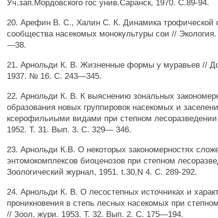
Уч.зап.Мордовского гос унив.Саранск, 1970. С.89-94.
20. Арефин В. С., Халин С. К. Динамика трофической 
сообщества насекомых монокультуры сои // Экология. 
—38.
21. Арнольди К. В. Жизненные формы у муравьев // Д
1937. № 16. С. 243—345.
22. Арнольди К. В. К выяснению зональных закономер
образования новых группировок насекомых и заселен
ксерофильиыми видами при степном лесоразведении /
1952. Т. 31. Вып. 3. С. 329— 346.
23. Арнольди К.В. О некоторых закономерностях слож
энтомокомплексов биоценозов при степном лесоразве
Зоологический журнал, 1951. t.30,N 4. С. 289-292.
24. Арнольди К. В. О лесостепных источниках и харак
проникновения в степь лесных насекомых при степно
// Зоол. жури. 1953. Т. 32. Вып. 2. С. 175—194.