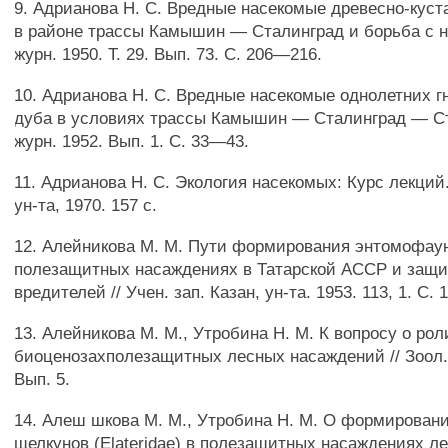
9. Адрианова Н. С. Вредные насекомые древесно-куст
в районе трассы Камышин — Сталинград и борьба с н
журн. 1950. Т. 29. Вып. 73. С. 206—216.
10. Адрианова Н. С. Вредные насекомые однолетних г
дуба в условиях трассы Камышин — Сталинград — Сте
журн. 1952. Вып. 1. С. 33—43.
11. Адрианова Н. С. Экология насекомых: Курс лекций.
ун-та, 1970. 157 с.
12. Алейникова М. М. Пути формирования энтомофау
полезащитных насаждениях в Татарской АССР и защи
вредителей // Учен. зап. Казан, ун-та. 1953. 113, 1. С.
13. Алейникова М. М., Утробина Н. М. К вопросу о ро
биоценозахполезащитных лесных насаждений // Зоол. ж
Вып. 5.
14. Алеш шкова М. М., Утробина Н. М. О формирован
щелкунов (Elateridae) в полезащитных насаждениях ле