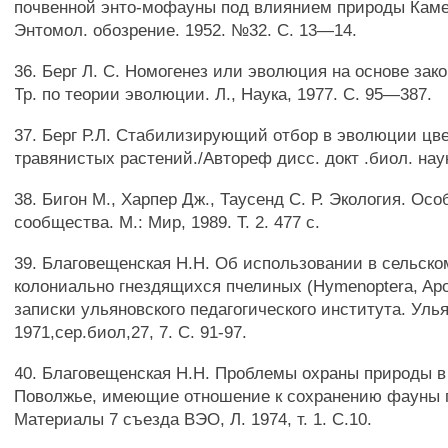
почвенной энто-мофауны под влиянием природы Камен
Энтомол. обозрение. 1952. №32. С. 13—14.
36. Берг Л. С. Номогенез или эволюция на основе зако
Тр. по теории эволюции. Л., Наука, 1977. С. 95—387.
37. Берг Р.Л. Стабилизирующий отбор в эволюции цв
травянистых растений./Автореф дисс. докт .биол. наук.
38. Бигон М., Харпер Дж., Таусенд С. Р. Экология. Ос
сообщества. М.: Мир, 1989. Т. 2. 477 с.
39. Благовещенская H.H. Об использовании в сельско
колониально гнездящихся пчелиных (Hymenoptera, Apo
записки ульяновского педагогического института. Улья
1971,сер.биол,27, 7. С. 91-97.
40. Благовещенская H.H. Проблемы охраны природы 
Поволжье, имеющие отношение к сохранению фауны 
Материалы 7 съезда ВЭО, Л. 1974, т. 1. С.10.