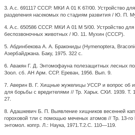
3. A.c. 691117 СССР. МКИ А 01 К 67/00. Устройство дл
разделения насекомых по стадиям развития / Ю. П. М
4. A.c. 650586 СССР. МКИ А 01 М 5/00. Устройство для
беспозвоночных животных / Ю. 11. Мухин (СССР).
5. Абдинбекова А. А. Бракониды (Hymenoptera, Braconi
Азербайджана. Баку, 1975. 322 с.
6. Авакян Г. Д. Энтомофауна полезащитных лесных по
Зоол. сб. АН Арм. ССР. Ереван, 1956. Вып. 9.
7. Аверин В. Г. Хищные жужелицы УССР и вопрос об 
для борьбы с вредителями // Тр. Харьк. СХИ. 1939. Т. 
27.
8. Адашкевич Б. П. Выявление хищников весенней ка
гороховой тли с помощью меченых атомов // Тр. 13-го
энтомол. копгр. Л.: Наука, 1971.Т.2.С. 110—119.