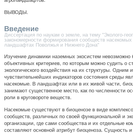
агроландшафтов.
ВЫВОДЫ.
Введение
Диссертация по наукам о земле, на тему "Эколого-ге
закономерности формирования сообществ насекомых 
ландшафтах Поволжья и Нижнего Дона"
Изучение динамики наземных экосистем невозможно 
объективных критериев, по которым можно судить о с
экологического воздействия на их структуры. Одним и
чувствительнейших индикаторов состояния среды яв
насекомые. В ландшафтах или в их живой части, био
занимают существенное место, как по численности осо
роли в круговороте веществ.
Насекомые существуют в биоценозе в виде комплексо
сообществ, различных по своей функциональной и эк
организации, где сами сообщества и их отдельные к
составляют основной атрибут биоценоза. Сущность и