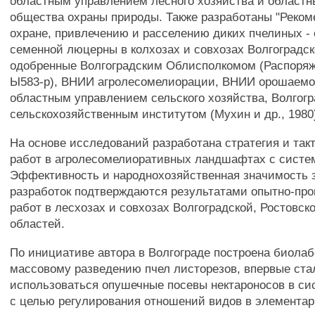
областным управлением лесного хозяйства и област
общества охраны природы. Также разработаны "Реком
охране, привлечению и расселению диких пчелиных -
семенной люцерны в колхозах и совхозах Волгоградск
одобренные Волгоградским Облисполкомом (Распоряже
Ы583-р), ВНИИ агролесомелиорации, ВНИИ орошаемо
областным управлением сельского хозяйства, Волгог
сельскохозяйственным институтом (Мухин и др., 1980
На основе исследований разработана стратегия и так
работ в агролесомелиоративных ландшафтах с систе
Эффективность и народнохозяйственная значимост
разработок подтверждаются результатами опытно-пр
работ в лесхозах и совхозах Волгоградской, Ростовск
областей.
По инициативе автора в Волгограде построена биолаб
массовому разведению пчел листорезов, впервые ста
использоваться опушечные посевы нектароносов в си
с целью регулирования отношений видов в элемента