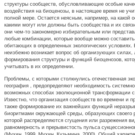
структуры сообществ, обусловливающие особые каче
воздействия на биоценозы, в настоящее время не уч
полной мере. Остается неясным, например, на какой о
какими могут или должны быть сообщества и их связ
они чем-то закономерно избирательным или предста
любые комбинации, которые вообще можно составить 
обитающих в определенных экологических условиях. 
неизбежно возникает вопрос об организующих силах,
формирования структуры и функций биоценозов, кот
учитывать в их определении.
Проблемы, с которыми столкнулись отечественная эко
география , предопределяют необходимость системн
возможных способах эволюционной трансформации с
Известно, что организация сообществ во времени и пр
также формирование их важнейших функций неразрыв
биоритмами окружающей среды, образующих своего р
которой распределяются сгущения или разрежения ви
равномерность и прерывистость пульса сукцессионно
(Мухин, 1999, Мухин, Кузьмина, 2000). Общий характ