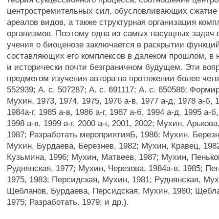
центростремительных сил, обусловливающих сжатие
ареалов видов, а также структурная организация комп
организмов. Поэтому одна из самых насущных задач 
учения о биоценозе заключается в раскрытии функций
составляющих его комплексов в далеком прошлом, в
и исторически почти безграничном будущем. Эти воп
предметом изучения автора на протяжении более четве
552939; А. с. 507287; А. с. 691117; А. с. 650586; Форми
Мухин, 1973, 1974, 1975, 1976 а-в, 1977 а-д, 1978 а-б, 
1984а-г, 1985 а-в, 1986 а-г, 1987 а-б, 1994 а-д, 1995 а-б
1998 а-в, 1999 а-г, 2000 а-г, 2001, 2002; Мухин, Арькова
1987; Разработать мероприятияБ, 1986; Мухин, Березне
Мухин, Бурдаева, Березнев, 1982; Мухин, Кравец, 198
Кузьмина, 1996; Мухин, Матвеев, 1987; Мухин, Пенько
Руднянская, 1977; Мухин, Черезова, 1984а-в, 1985; Пе
1975, 1983; Персидская, Мухин, 1981; Руднянская, Мух
Щебланов, Бурдаева, Персидская, Мухин, 1980; Щебл
1975; Разработать. 1979; и др.).