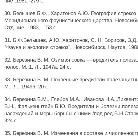
ние ,1981.-279 с.
30. Белышев Б.Ф., Харитонов А.Ю. География стрекоз 
Меридионального фаунистического царства. Новосиби
Отд-ние.-1983,- 153 с.
31. Б.Ф.Белышев, А.Ю. Харитонов, С. Н. Борисов, З.Д
"Фауна и экология стрекоз", Новосибирск, Наутса, 1989
32. Березина В. М. Озимая совка — вредитель полез
полос. М.;1. Л., 1947а. 24 с.
33. Березина В. М. Почвенные вредители полезащитн
М.; Л., 19496. 20 с.
34. Березина В.М., Глебов М.А., Иванова Н.А.,Ликвент
В.Н., Фалькенштейн Б.Ю. Вредители и болезни поле
насаждений и меры борьбы с ними /под ред.В.Н.Старка/
324 с.
35. Березина В. М. Изменения в составе и численнос