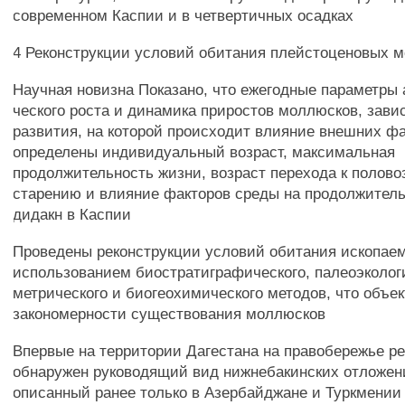
современном Каспии и в четвертичных осадках
4 Реконструкции условий обитания плейстоценовых 
Научная новизна Показано, что ежегодные параметры
ческого роста и динамика приростов моллюсков, зави
развития, на которой происходит влияние внешних ф
определены индивидуальный возраст, максимальная
продолжительность жизни, возраст перехода к половоз
старению и влияние факторов среды на продолжител
дидакн в Каспии
Проведены реконструкции условий обитания ископае
использованием биостратиграфического, палеоэколог
метрического и биогеохимического методов, что объе
закономерности существования моллюсков
Впервые на территории Дагестана на правобережье р
обнаружен руководящий вид нижнебакинских отложени
описанный ранее только в Азербайджане и Туркмении