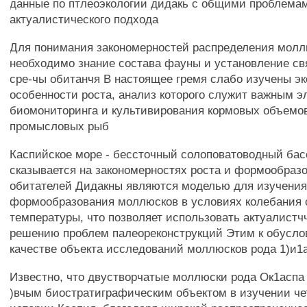
данные по птлеоэкологии дидакь с общими проблема
актуалистического подхода
Для понимания закономерностей распределения молл
необходимо знание состава фауны и установление св
сре-чы обитанчя В настоящее гремя слабо изучены э
особенности роста, анализ которого служит важным 
биомониторинга и культивирования кормовых объемо
промысловых рыб
Каспийское море - бессточный солоповатоводный бас
сказывается на закономерностях роста и формообразо
обитателей Дидакны являются моделью для изучени
формообразования моллюсков в условиях колебания 
температуры, что позволяет использовать актуалистч
решению проблем палеореконструкций Этим к обусло
качестве объекта исследований моллюсков рода 1)и1
Известно, что двустворчатые моллюски рода Ок1аспа
)вчым биостратиграфическим объектом в изучении ч