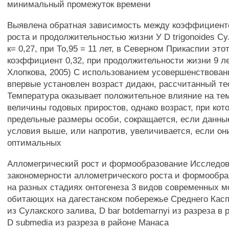
минимальный промежуток времени
Выявлена обратная зависимость между коэффициент
роста и продолжительностью жизни У D trigonoides Су
к= 0,27, при То,95 = 11 лет, в Северном Прикаспии это
коэффициент 0,32, при продолжительности жизни 9 ле
Хлопкова, 2005) С использованием усовершенствован
впервые установлен возраст дидакн, рассчитанный те
Температура оказывает положительное влияние на те
величины годовых приростов, однако возраст, при ко
предельные размеры особи, сокращается, если данны
условия выше, или напротив, увеличивается, если он
оптимальных
Алломегрический рост и формообразование Исследо
закономерности аллометрического роста и формообра
на разных стадиях онтогенеза 3 видов современных 
обитающих на дагестанском побережье Среднего Каспи
из Сулакского залива, D bar botdemarnyi из разреза в
D submedia из разреза в районе Манаса