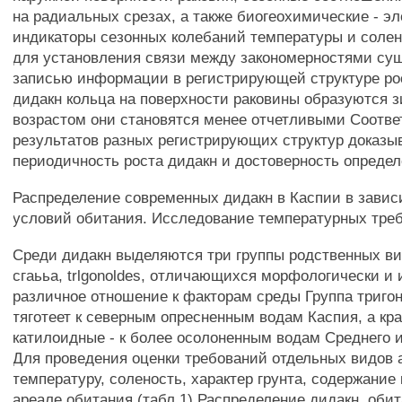
на радиальных срезах, а также биогеохимические - э
индикаторы сезонных колебаний температуры и солено
для установления связи между закономерностями су
записью информации в регистрирующей структуре ро
дидакн кольца на поверхности раковины образуются з
возрастом они становятся менее отчетливыми Соотве
результатов разных регистрирующих структур доказы
периодичность роста дидакн и достоверность определ
Распределение современных дидакн в Каспии в завис
условий обитания. Исследование температурных треб
Среди дидакн выделяются три группы родственных ви
сгаььа, trlgonoldes, отличающихся морфологически 
различное отношение к факторам среды Группа триго
тяготеет к северным опресненным водам Каспия, а кр
катилоидные - к более осолоненным водам Среднего 
Для проведения оценки требований отдельных видов
температуру, соленость, характер грунта, содержание
ареале обитания (табл 1) Распределение дидакн, оби