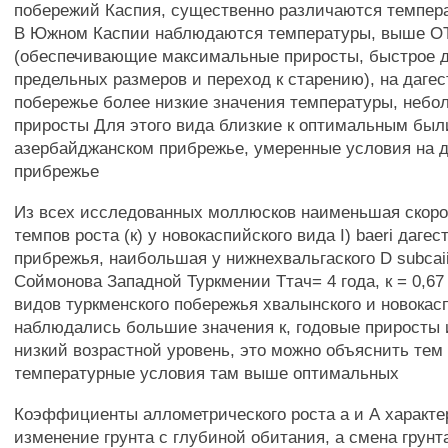
побережий Каспия, существенно различаются темпер
В Южном Каспии наблюдаются температуры, выше OT
(обеспечивающие максимальные приросты, быстрое 
предельных размеров и переход к старению), на даге
побережье более низкие значения температуры, небо
приросты Для этого вида близкие к оптимальным был
азербайджанском прибрежье, умеренные условия на 
прибрежье
Из всех исследованных моллюсков наименьшая скор
темпов роста (к) у новокаспийского вида I) baeri дагес
прибрежья, наибольшая у нижнехвальгаского D subcaii
Соймонова Западной Туркмении Ттач= 4 года, к = 0,6
видов туркменского побережья хвалынского и новокас
наблюдались большие значения к, годовые приросты 
низкий возрастной уровень, это можно объяснить тем
температурные условия там выше оптимальных
Коэффициенты аллометрического роста а и А характ
изменение грунта с глубиной обитания, а смена грунт