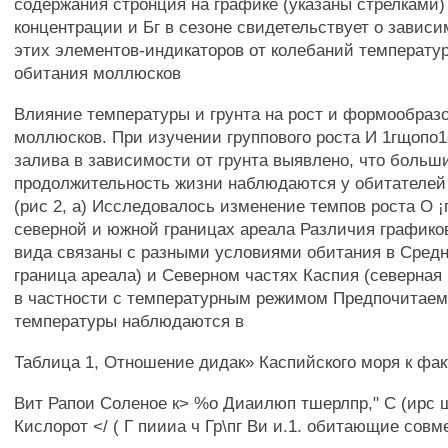
содержания стронция на графике (указаны стрелками
концентрации и Бг в сезоне свидетельствует о завис
этих элементов-индикаторов от колебаний температу
обитания моллюсков
Влияние температуры и грунта на рост и формообраз
моллюсков. При изучении группового роста И 1гщопо1
залива в зависимости от грунта выявлено, что больш
продолжительность жизни наблюдаются у обитателей
(рис 2, а) Исследовалось изменение темпов роста О ¡
северной и южной границах ареала Различия графиков
вида связаны с разными условиями обитания в Сред
граница ареала) и Северном частях Каспия (северная 
в частности с температурным режимом Предпочитае
температуры наблюдаются в
Таблица 1, Отношение дидак» Каспийского моря к фа
Вит Рапои Соленое к> %о Диаилюп тшерлпр," С (ирс
Кислорот </ ( Г пиииа ч Гр\пг Ви и.1. обитающие совм