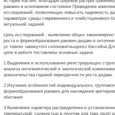
истории Каспия, благодаря широкой распространенно
раковин в ископаемом состоянии Проведение компле
исследований, позволяющих повысить надежность да
параметрах среды современного и плейстоценового ба
актуальной задачей
Цель исследований - выявление общих закономернос
роста и формообразования раковин дидакн в онтогене
ус товиях замкнутого солоноватоьодного бассейна Д
цели в работе поставлены основные задачи
1 Выделение и использование регистрирующих структ
анализа онтогенетической и экологической изменчиво
доказательства годовой периодичности роста дидакн
2 Изучение особенностей индивидуального, групповог
формообразования раковин для нахождения критерие
обитания
3 Выявление характера распределения и установление
температурой, соленостью и грунтом для трех групп 