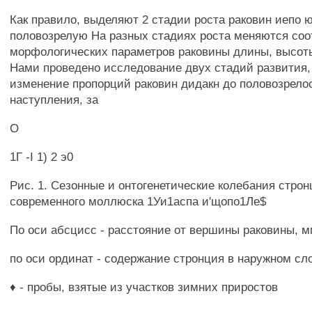
Как правило, выделяют 2 стадии роста раковин иепо 
половозрелую На разных стадиях роста меняются со
морфологических параметров раковины длины, высот
Нами проведено исследование двух стадий развития
изменение пропорций раковин дидакн до половозрелос
наступления, за
О
1Г -I 1) 2 э0
Рис. 1. Сезонные и онтогенетические колебания строн
современного моллюска 1Уи1аспа и'щопо1Ле$
По оси абсцисс - расстояние от вершины раковины, м
по оси ординат - содержание стронция в наружном сл
♦ - пробы, взятые из участков зимних приростов