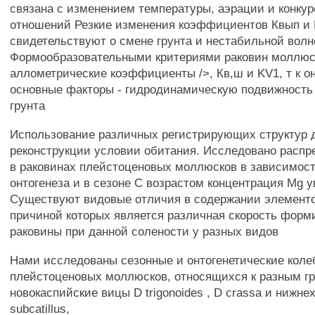
связана с изменением температуры, аэрации и конку
отношений Резкие изменения коэффициентов Квып и 
свидетельствуют о смене грунта и нестабильной волн
Формообразовательными критериями раковин моллюс
аллометрические коэффициенты />, Кв,ш и KV1, т к о
основные факторы - гидродинамическую подвижность 
грунта
Использование различных регистрирующих структур 
реконструкции условии обитания. Исследовано распр
в раковинах плейстоценовых моллюсков в зависимост
онтогенеза и в сезоне С возрастом концентрация Mg 
Существуют видовые отличия в содержании элементо
причиной которых является различная скорость форм
раковины при данной солености у разных видов
Нами исследованы сезонные и онтогенетические коле
плейстоценовых моллюсков, относящихся к разным г
новокаспийские вицы D trigonoides , D crassa и нижн
subcatillus,