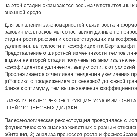
на этой стадии оказываются весьма чувствительны к
внешней среде
Для выявления закономерностей связи роста и форм
раковин моллюсков мы сопоставили данные по прирос
стадии роста раковин и соответствующих им коэффи
удлинения, выпуклости и коэффициента Берталанфи (
Представление о широтной изменчивости темпов лин
дидакн на второй стадии получены из анализа значен
коэффициентов удлинения, выпуклости, к от условий
Прослеживается отчетливая тенденция увеличения п
¡п'^опоикл с продвижением от северной до южной гра
ближе к оптимуму, тем выше значения коэффициенто
ГЛАВА IV. НАЛЕОРЕКОНСТРУКЦИЯ УСЛОВИЙ ОБИТ
ПЛЕЙСТОЦЕНОВЫХ ДИДАКН
Палеоэкологическая реконструкция проводилась с ис
фаунистического анализа животных с разным отноше
обитания, 2) анализа процессов роста и формообраз