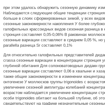
при этом удалось обнаружить сезонную динамику из
Наблюдаются следующие общие тенденции стронция 
больше в слоях сформированных зимой, у всех видо
сезонные закономерности накопления У более глубок
галофильных крассоидных видов сезонная разница в 
стронция составляет 0,05-0,06% В раковинах моллюско
сезонные вариации составляют в среднем 0,05 %, но
parallella разница Sr составляет 0,1%
Для относительно галофильных представителей дидакн 
crassa сезонные вариации в концентрации стронция 
глубиной обитания Для солоноватоводных дидакн груп
сезонные вариации составляют 0,06 в хвалыни и хаз
также общие закономерности в изменении концентрац
онтогенезе У моллюсков группы trigonoides с возраст
увеличение сезонной амплитуды колебаний концентр
возрастом наблюдается увеличение концентрации ст
особи trigonoides обитают на большей глубине, об эт
свидетельствуют на графике незначительные сезонные