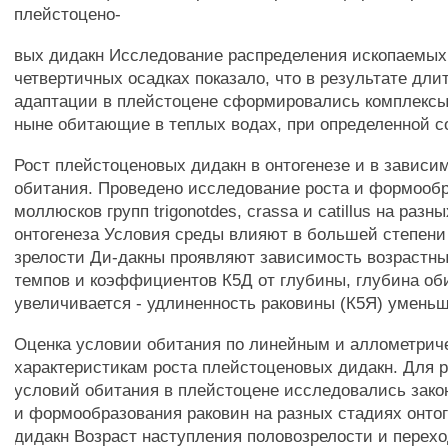
плейстоцено-
вых дидакн Исследование распределения ископаемых
четвертичных осадках показало, что в результате дли
адаптации в плейстоцене сформировались комплекс
ныне обитающие в теплых водах, при определенной с
Рост плейстоценовых дидакн в онтогенезе и в зависи
обитания. Проведено исследование роста и формооб
моллюсков групп trigonotdes, crassa и catillus на разн
онтогенеза Условия среды влияют в большей степени
зрелости Ди-дакны проявляют зависимость возрастн
темпов и коэффициентов К5Д от глубины, глубина об
увеличивается - удлиненность раковины (К5Я) умень
Оценка условии обитания по линейным и аллометрич
характеристикам роста плейстоценовых дидакн. Для 
условий обитания в плейстоцене исследовались зако
и формообразования раковин на разных стадиях онтог
дидакн Возраст наступления половозрелости и перехо