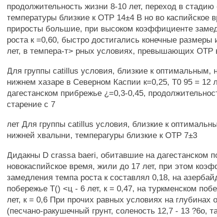
продолжительность жизни 8-10 лет, переход в стадию 
температуры близкие к OTP 14±4 В но во каспийское 
приросты большие, при высоком коэффициенте заме
роста к =0,60, быстро достигались конечные размеры и
лет, в темпера-т> рных условиях, превышающих OTP
Для группы catillus условия, близкие к оптимальным,
нижнем хазаре в Северном Каспии к=0,25, Т0 95 = 12 л
дагестанском прибрежье ¿=0,3-0,45, продолжительност
старение с 7
лет Для группы catillus условия, близкие к оптималь
нижней хвалыни, темперагуры близкие к OTP 7±3
Дидакны D crassa baeri, обитавшие на дагестанском 
новокаспийское время, жили до 17 лет, при этом коэ
замедления темпа роста к составлял 0,18, на азерба
побережье Т() <ц - 6 лет, к = 0,47, на туркменском поб
лет, к = 0,6 При прочих равных условиях на глубинах о
(песчано-ракушечный грунт, соленость 12,7 - 13 ?6о, т