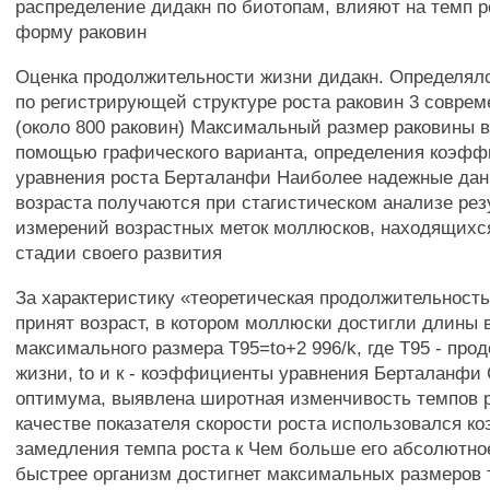
распределение дидакн по биотопам, влияют на темп р
форму раковин
Оценка продолжительности жизни дидакн. Определялс
по регистрирующей структуре роста раковин 3 совре
(около 800 раковин) Максимальный размер раковины 
помощью графического варианта, определения коэф
уравнения роста Берталанфи Наиболее надежные да
возраста получаются при стагистическом анализе рез
измерений возрастных меток моллюсков, находящихс
стадии своего развития
За характеристику «теоретическая продолжительност
принят возраст, в котором моллюски достигли длин
максимального размера T95=to+2 996/k, где Т95 - про
жизни, to и к - коэффициенты уравнения Берталанфи С
оптимума, выявлена широтная изменчивость темпов р
качестве показателя скорости роста использовался 
замедления темпа роста к Чем больше его абсолютно
быстрее организм достигнет максимальных размеров 