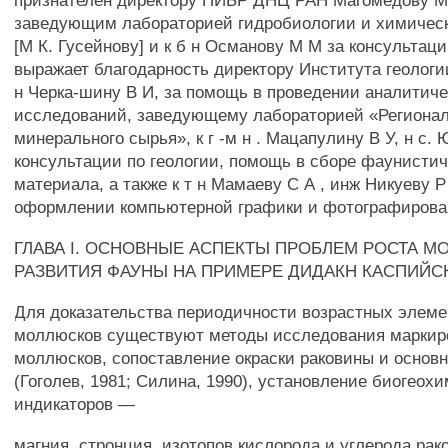
признателен директору ПИБР ДНЦ РАН Магомедову М 
заведующим лабораторией гидробиологии и химическо
[М К. Гусейнову] и к б н Османову М М за консультац
выражает благодарность директору Института геологи
н Черка-шину В И, за помощь в проведении аналитич
исследований, заведующему лабораторией «Регионал
минерального сырья», к г -м н . Мацапулину В У, н с. 
консультации по геологии, помощь в сборе фаунистич
материала, а также к т н Мамаеву С А , инж Никуеву 
оформлении компьютерной графики и фотографиров
ГЛАВА I. ОСНОВНЫЕ АСПЕКТЫ ПРОБЛЕМ РОСТА М
РАЗВИТИЯ ФАУНЫ НА ПРИМЕРЕ ДИДАКН КАСПИЙС
Для доказательства периодичности возрастных элеме
моллюсков существуют методы исследования маркир
моллюсков, сопоставление окраски раковины и основ
(Гоголев, 1981; Силина, 1990), установление биогеох
индикаторов —
магния, стронция, изотопов кислорода и углерода рак