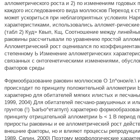
аллометрического роста и 2) по изменениям годовых 
каждого исследованного вида моллюсков Переход к с
может ускориться при неблагоприятных условиях На
характеристиками, использовались алломет-рические
(табл 2) Куд> Квып, Кщ, Соотношение между линейн
раковины рассчитывали по уравнению простой алломет
Аллометрический рост оценивался по коэффициентам
степенному Ь Изменение аллометрических характерис
связанных с онтогенетическими изменениями, обусл
факторов среды
Формообразование раковин моллюсков О 1п^онои/е.\ и
происходит по принципу положительной аллометрии Ь 
характерно для обитателей мягких илистых и песчаны
1999, 2004) Для обитателей песчано-ракушечных и и
грунтов (!) ЪагЬо^етагпуп) характерно формообразова
принципу отрицательной аллометрии Ь < 1 В период 
приросты раковины и ее аллометрический рост действ
внешние факторы, но и влияют процессы репродукции
1989, Селин, 2000) Поэтому морфологические характ