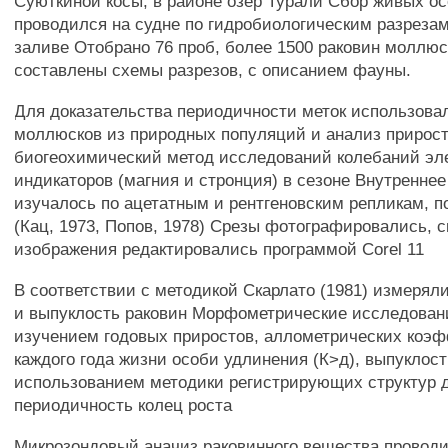
Суюткиной косы, в районе озер Турали Сбор живых о
проводился на судне по гидробиологическим разрезам
заливе Отобрано 76 проб, более 1500 раковин моллю
составлены схемы разрезов, с описанием фауны.
Для доказательства периодичности меток использова
моллюсков из природных популяций и анализ прирост
биогеохимический метод исследований колебаний эл
индикаторов (магния и стронция) в сезоне Внутреннее
изучалось по ацетатным и рентгеновским репликам, п
(Кац, 1973, Попов, 1978) Срезы фотографировались, 
изображения редактировались программой Corel 11
В соответствии с методикой Скарлато (1981) измерял
и выпуклость раковин Морфометрические исследован
изучением годовых приростов, аллометрических коэ
каждого года жизни особи удлинения (К>д), выпуклос
использованием методики регистрирующих структур д
периодичность колец роста
Микрозондовый аначиз раковинного вещества провод