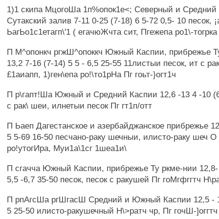
1)1 скипа МцогоШа 1п%опок1е<; Северный и Средний
Сутакский залив 7-11 0-25 (7-18) 6 5-72 0,5- 10 песок, 
ЬагЬо1с1етагп\'1 ( егачюЖчта сит, Пгежепа ро1\-тогрка
П М^опонкч ргжШ^опоккч Южный Каспии, прибрежье Т
13,2 7-16 (7-14) 5 5 - 6,5 25-55 11листыи песок, ит с р
£1аиапп, 1)ген\епа ро!\то1рНа Пг гоьт-}огт1ч
П р\гапт!Ша Южный и Средний Каспии 12,6 -13 4 -10 (6
с рак\ шеи, илнетыи песок Пг гт1п/отт
П Ьаеп Дагестанское и азербайджанское прибрежье 12,5
5 5-69 16-50 песчано-раку шечныи, илисто-раку шеч О 
ро!утогИра, Муи1а\1сг 1шеа1и\
П сгачча Южный Каспии, прибрежье Ту ркме-нии 12,8- 1
5,5 -6,7 35-50 песок, песок с ракушей Пг гоМгфггтч Н\р
П рпАгсШа ргШгасШ Средний и Южный Каспии 12,5 - 13
5 25-50 илисто-ракушечный Н\>ратч чр, Пг гочШ-]оггтч