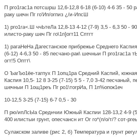
П рго1гас1а потсшрш 12,6-12,8 6-18 (6-10) 4-6 35 - 50 
раку шечн Пг го'Ип/огпиз ¿/и-ИпсШ
1) рго1га<.Ш ччЬтеЛа 12,8-13 4-12 (7-9) 3,5 - 6,3 50 - 9
илисто-раку шеч Пг го\1п]огт11 Сптгт
1) рагаНеНа Дагестанское прибрежье Среднего Каспия 1
(6-12) 4-6,3 50 - 85 песчано-рак\ шечныи П рго1гас1а т
огт!5 Оптт\
О ЪагЪо1ёе-тагпух П 1опц1ра Средний Каспий, южная
Каспия 10,5- 12 8 3-25 (7-15) 5 5 - 7,0 3-42 песчаный, 
шечныи П 1ощ1реъ Пг ро1\тогрИа, П 1п%опок1еч
10-12,5 3-25 (7-15) 6-7 0,5 - 30
П рю/ипЛсЫа Среднчии Южный Каспии 128-13,2 4-9 (5-7
400 илистыи грунт, опесчансн ит Ог го*(п/о/т/? сот-рге
Сулакском заливе (рис 2, б) Температура и грунт рег