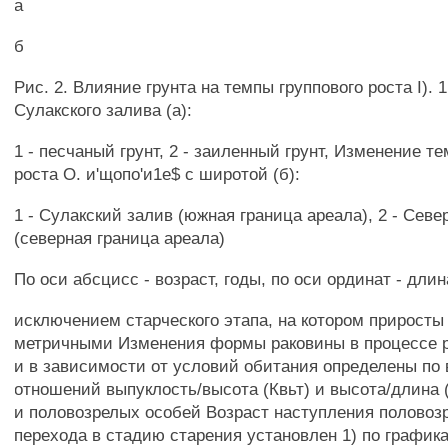
а
б
Рис. 2. Влияние грунта на темпы группового роста I). 
Сулакского залива (а):
1 - песчаный грунт, 2 - заиленный грунт, Изменение т
роста О. и'щопо'и1е$ с широтой (б):
1 - Сулакский залив (южная граница ареала), 2 - Сев
(северная граница ареала)
По оси абсцисс - возраст, годы, по оси ординат - дли
исключением старческого этапа, на котором приросты 
метричными Изменения формы раковины в процессе 
и в зависимости от условий обитания определены по
отношений выпуклость/высота (Квьт) и высота/длина 
и половозрелых особей Возраст наступления половоз
перехода в стадию старения установлен 1) по график