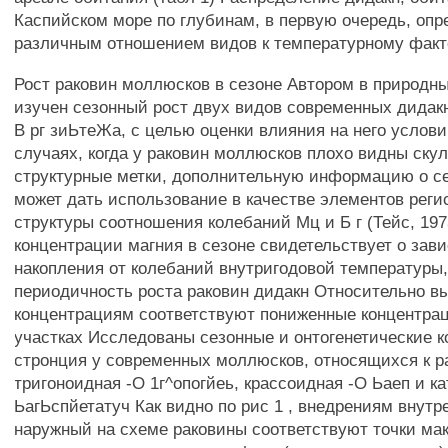
Каспийском море по глубинам, в первую очередь, опр
различным отношением видов к температурному факт
Рост раковин моллюсков в сезоне Автором в природн
изучен сезонный рост двух видов современных дидак
В рг зиЬтеЖа, с целью оценки влияния на него услови
случаях, когда у раковин моллюсков плохо видны ску
структурные метки, дополнительную информацию о с
может дать использование в качестве элементов рег
структуры соотношения колебаний Мц и Б г (Тейс, 19
концентрации магния в сезоне свидетельствует о зав
накопления от колебаний внутригодовой температуры,
периодичность роста раковин дидакн Относительно в
концентрациям соответствуют пониженные концентрац
участках Исследованы сезонные и онтогенетические 
стронция у современных моллюсков, относящихся к р
тригоноидная -О 1г^опогйеь, крассоидная -О Ьаеп и к
ЬагЬспйетатуч Как видно по рис 1 , внедрениям внутр
наружный на схеме раковины соответствуют точки ма