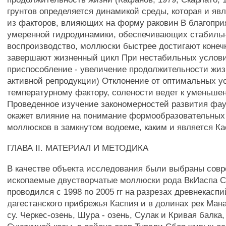
грунтов определяется динамикой среды, которая и я
из факторов, влияющих на форму раковин В благопри
умеренной гидродинамики, обеспечивающих стабиль
воспроизводство, моллюски быстрее достигают конеч
завершают жизненный цикл При нестабильных услов
приспособление - увеличение продолжительности жиз
активной репродукции) Отклонение от оптимальных у
температурному фактору, солености ведет к уменьше
Проведенное изучение закономерностей развития фау
окажет влияние на понимание формообразовательных
моллюсков в замкнутом водоеме, каким и является К
ГЛАВА II. МАТЕРИАЛ И МЕТОДИКА
В качестве объекта исследования были выбраны сов
ископаемые двустворчатые моллюски рода ВкИаспа 
проводился с 1998 по 2005 гг на разрезах древнекасп
дагестанского прибрежья Каспия и в долинах рек Манас
су. Черкес-озень, Шура - озень, Сулак и Кривая балка,