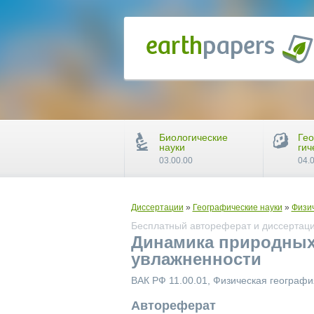
Биологические
Гео
науки
гич
03.00.00
04.
Диссертации
»
Географические науки
»
Физич
Бесплатный автореферат и диссертаци
Динамика природных 
увлажненности
ВАК РФ 11.00.01, Физическая географ
Автореферат