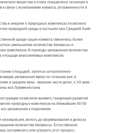
нического вещества и плаги определена сезонная и
 в связи с колебаниями климата, уплажненности и
ства и энергии п природных комплексах позволило
ития природной среды в пустынях юга Средней Азий:
ественной ариди-зацни климата сменялись более
ратное уменьшение количества биомассы и
ких комплексов. В периоды увлажнения количество
 а площади влаголюбивых комплексов
астанию площадей, запятых антропогенно-
симума увлажнения вверх по течению рек: в
ремя и средние века - верхние части дельт, п XX веке -
зоны юга Туркменистана.
онструкции позволили выявить тенденции развития
азвитие природных комплексов на ближайшие 40-50
 зон увлажнения к подножиям
 низовьев рек, вплоть до формирования в дельтах
ращении количества биомассы. Естественное
шь затормозить или ускорить этот процесс,