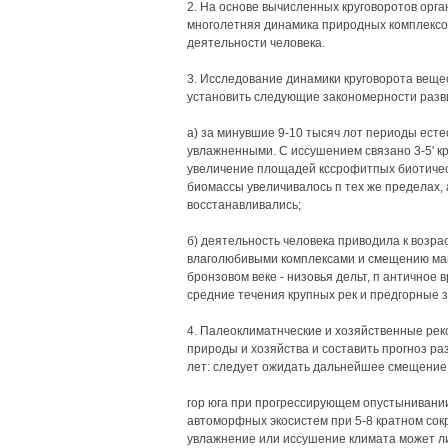
2. На основе вычисленных круговоротов орга
многолетняя динамика природных комплексов
деятельности человека.
3. Исследование динамики круговорота веще
установить следующие закономерности разв
а) за минувшие 9-10 тысяч лот периоды ест
увлажненными. С иссушением связано 3-5' к
увеличение площадей кссрофитпых биотичес
биомассы увеличивалось п тех же пределах,
восстанавливались;
б) деятельность человека приводила к возр
влаголюбивыми комплексами и смещению мак
бронзовом веке - низовья дельт, п античное в
средние течения крупных рек и предгорные 
4. Палеоклиматнческие и хозяйственные рек
природы и хозяйства и составить прогноз р
лет: следует ожидать дальнейшее смещение
гор юга при прогрессирующем опустынивании
автоморфных экосистем при 5-8 кратном сок
увлажнение или иссушение климата может ли