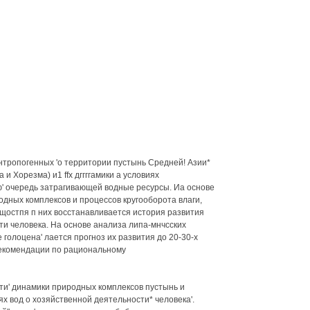
антропогенных 'о территории пустынь Средней! Азии*
и Хорезма) и1 ffx дггггамики а условиях
ю' очередь затрагивающей водные ресурсы. Иа основе
дных комплексов и процессов кругооборота влаги,
ещостпя п них восстанавливается история развития
сти человека. На основе анализа липа-мнчсских
голоцена' лается прогноз их развития до 20-30-х
 рекомендации по рациональному
сти' динамики природных комплексов пустынь и
ях вод о хозяйственной деятельности* человека'.