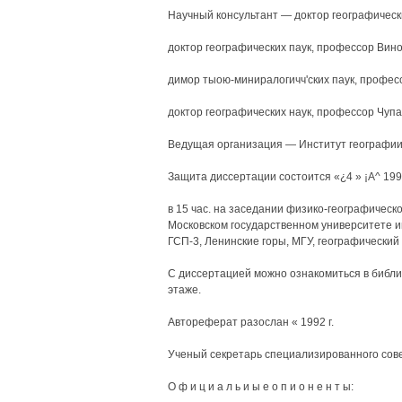
Научный консультант — доктор географически
доктор географических паук, профессор Виног
димор тыою-миниралогичч'ских паук, профессо
доктор географических наук, профессор Чупа
Ведущая организация — Институт географии 
Защита диссертации состоится «¿4 » ¡А^ 1992
в 15 час. на заседании физико-географическ
Московском государственном университете им
ГСП-3, Ленинские горы, МГУ, географический 
С диссертацией можно ознакомиться в библи
этаже.
Автореферат разослан « 1992 г.
Ученый секретарь специализированного сове
О ф и ц и а л ь и ы е о п и о н е н т ы: