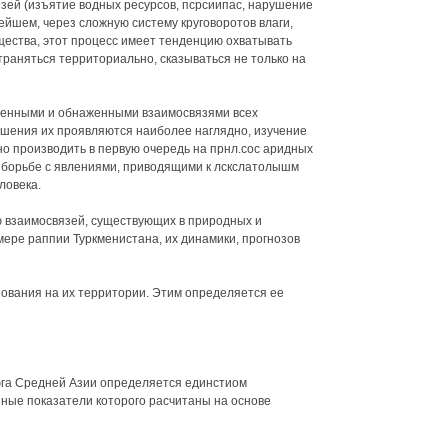
ей (изъятие водных ресурсов, псрсиипас, нарушение
ейшем, через сложную систему круговоротов влаги,
ещества, этот процесс имеет тенденцию охватывать
траняться территориально, сказываться не только на
ряженными и обнаженными взаимосвязями всех
ушения их проявляются наиболее наглядно, изучение
 производить в первую очередь на прнл.сос аридных
о борьбе с явлениями, приводящими к лскслатолышм
ловека.
взаимосвязей, существующих в природных и
ере раппии Туркменистана, их динамики, прогнозов
ования на их территории. Этим определяется ее
юга Средней Азии определяется единстиом
нные показатели которого расчитаны на основе