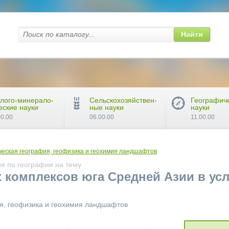
Найти
лого-минерало-
Сельскохозяйствен-
Географич
еские науки
ные науки
науки
00.00
06.00.00
11.00.00
еская география, геофизика и геохимия ландшафтов
я по географии на тему
комплексов юга Средней Азии в ус
ия, геофизика и геохимия ландшафтов