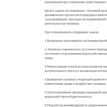
неизбежный при сохранении существующих т
Цели и задачи исследования.- Основной цел
динамических процессов в природных компле
трансформаций, присущих им взаимосвязей и
деятельностью человека.
При этом решались следующие задачи:
1.Выявление закономерностей взаимосвязей
2. Изучение современного состояния природ
состоянии и под влиянием водохозяйственно
среды.
3.Реконструкция этапов истории развития п
антропогенного пресса и активизации испол
4.Выявление основных тенденций развития п
изменениями среди и воздействия человека.
5.Прогнозирование эволюции природной сред
водохозяйственной деятельности.
6.Разработка рекомендаций по рационально