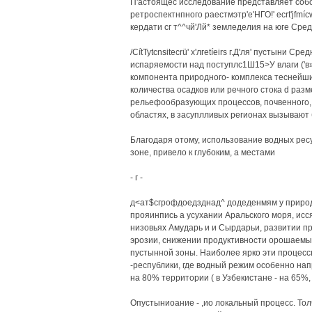
П'астоящес исследование представляет собо
ретроспектнпного раестмэтр'е'НГО!' ecrt'jfmí
кердати сг т^^чй'Лй* земледелия на юге Сред
/CítTytcnsitecrü' х'лгеtíeirs г.Д'ля' пустыни 
испаряемости над поступлс1Ш15>У влаги ('в»
компонента природного- комплекса теснейши
количества осадков или речного стока d раз
рельефообразующих процессов, почвенного, 
областях, в засуплливых регионах вызывают
Благодаря отому, использование водных рес
зоне, привело к глубоким, а местами
- г -
д<ат$сгрофдоедзднад^ додеденмям у природ
прояинпись а усухании Аральского моря, исс
низовьях Амударь и и Сырдарьи, развитии п
эрозии, снижении продуктивности орошаемы
пустынной зоны. Наиболее ярко эти процес
-республики, где водный режим особенно на
на 80% территории ( в Узбекистане - на 65%, 
Опустыниоание - ,ио локальный процесс. Тол