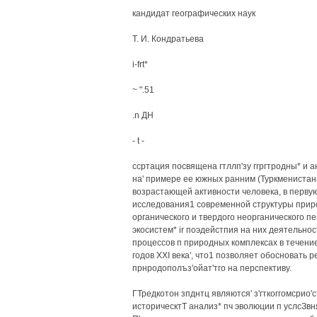
кандидат географических наук
Т. И. Кондратьева
i-frt*
~ ".51
.n ДН
- t -
ссртация посвящена гтллп'зу ггргтродны* и 
на' примере ее южных ранним (Туркменистана 
возрастающей активности человека, в перву
исследования1 современной структуры приро
органического и твердого неорганического п
экосистем* ir поэдейстпия на них деятельно
процессов п природных комплексах в течение 
годов XXI века', что1 позволяет обосновать
прнродополъз'ойат'тго на перспективу.
ГТредкотон зпднтц являются' з'гткоггомсрио'
историческтТ анализ* пч эволюции п услсЗвн