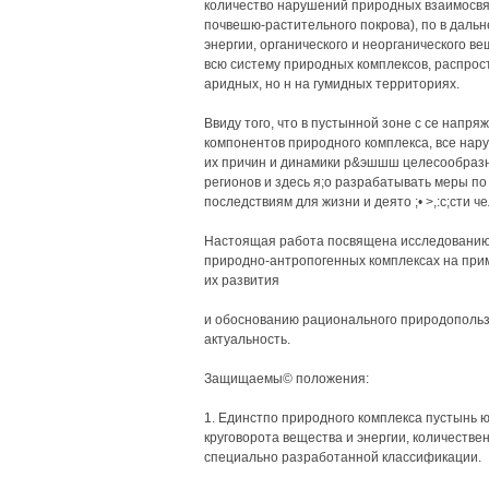
количество нарушений природных взаимосвяз
почвешю-растительного покрова), по в дальн
энергии, органического и неорганического в
всю систему природных комплексов, распрос
аридных, но н на гумидных территориях.
Ввиду того, что в пустынной зоне с се нап
компонентов природного комплекса, все нар
их причин и динамики р&эшшш целесообразно
регионов и здесь я;о разрабатывать меры п
последствиям для жизни и деято ;• >,:с;сти че
Настоящая работа посвящена исследованию 
природно-антропогенных комплексах на прим
их развития
и обоснованию рационального природопольз
актуальность.
Защищаемы© положения:
1. Единстпо природного комплекса пустынь 
круговорота вещества и энергии, количестве
специально разработанной классификации.