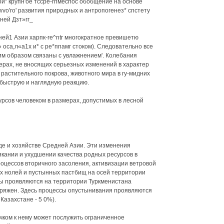
й" крупн'ое тссре-гпмеспос обобщение на основе
cwvo'ro' развития природных и антропогенез* спстету
ней Дзт»гг_
Средней1 Азии харпк-re^ntr многократное превишетю
 оса,л«а1х и* с ре*ппамг стоком). Следовательно все
м образом связаны с увлажнением'. Колебания
мерах, не вносящих серьезных изменений в характер
растительного покрова, животного мира в гу-мидних
 быструю и наглядную реакцию.
урсов человеком в размерах, допустимых в лесной
е и хозяйстве Средней Азии. Эти изменения
якании и ухудшении качества родных ресурсов в
роцессов вторичного засоления, активизации ветровой
х нолей и пустынных пастбищ на осей территории
сы проявляются на территории Туркменистана
пряжен. Здесь процессы опустынивания проявляются
Казахстане - 5 0%).
чком к нему может послужить ограниченное