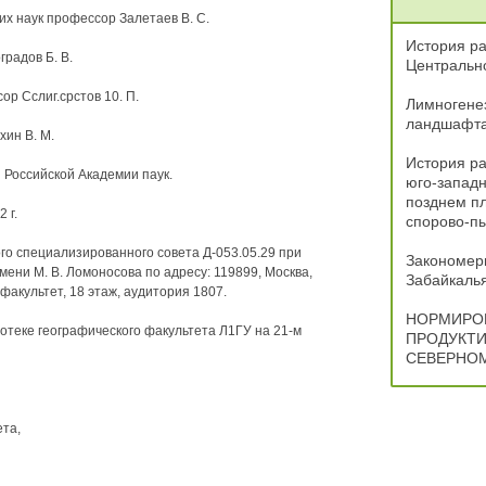
х наук профессор Залетаев В. С.
История ра
радов Б. В.
Центрально
р Сслиг.срстов 10. П.
Лимногенез
ландшафта
хин В. М.
История ра
Российской Академии паук.
юго-западн
позднем пл
 г.
спорово-пы
ого специализированного совета Д-053.05.29 при
Закономер
ени М. В. Ломоносова по адресу: 119899, Москва,
Забайкалья
факультет, 18 этаж, аудитория 1807.
НОРМИРО
отеке географического факультета Л1ГУ на 21-м
ПРОДУКТИ
СЕВЕРНОМ
та,