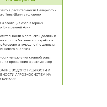
Похожие работы
звития растительности Северного и
го Тянь-Шаня в голоцене
 и эволюция озер в горных
х Внутренней Азии
стительности Ферганской долины и
ых отрогов Чаткальского хребта в
ейстоцене и голоцене (по данным
льцевого анализа)
ности увлажнения степной зоны
 и их проявления в режиме озер
ВАНИЕ ВОДОПОТРЕБНОСТИ И
ВНОСТИ АГРОЭКОСИСТЕМ НА
 КАВКАЗЕ