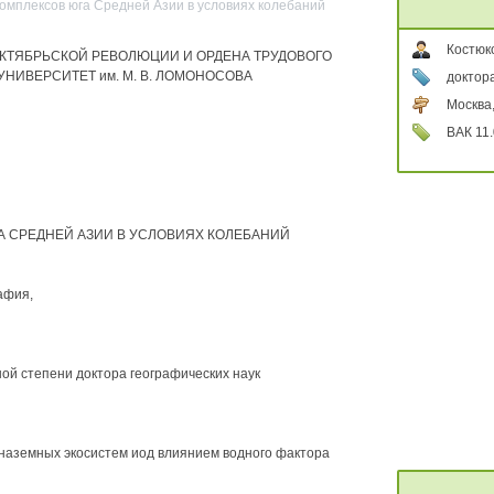
омплексов юга Средней Азии в условиях колебаний
Костюк
ОКТЯБРЬСКОЙ РЕВОЛЮЦИИ И ОРДЕНА ТРУДОВОГО
НИВЕРСИТЕТ им. М. В. ЛОМОНОСОВА
доктора
Москва
ВАК 11.
 СРЕДНЕЙ АЗИИ В УСЛОВИЯХ КОЛЕБАНИЙ
афия,
ой степени доктора географических наук
наземных экосистем иод влиянием водного фактора