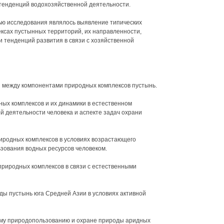
енденций водохозяйственной деятельности.
ью исследования являлось выявление типических
ксах пустынных территорий, их направленности,
 тенденций развития в связи с хозяйственной
 между компонентами природных комплексов пустынь.
ных комплексов и их динамики в естественном
й деятельности человека и аспекте задач охрани
риродных комплексов в условиях возрастающего
ьзования водных ресурсов человеком.
риродных комплексов в связи с естественными
ы пустынь юга Средней Азии в условиях активной
му природопользованию и охране природы аридных