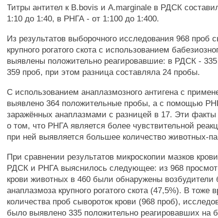
Титры антител к В.bovis и А.marginale в РДСК состави
1:10 до 1:40, в РНГА - от 1:100 до 1:400.
Из результатов выборочного исследования 968 проб с
крупного рогатого скота с использованием бабезиозно
выявлены положительно реагировавшие: в РДСК - 335 
359 проб, при этом разница составляла 24 пробы.
С использованием анаплазмозного антигена с приме
выявлено 364 положительные пробы, а с помощью РНГ
заражённых анаплазмами с разницей в 17. Эти факты
о том, что РНГА является более чувствительной реак
при ней выявляется большее количество животных-па
При сравнении результатов микроскопии мазков крови
РДСК и РНГА выяснилось следующее: из 968 просмот
крови животных в 460 были обнаружены возбудители 
анаплазмоза крупного рогатого скота (47,5%). В тоже 
количества проб сывороток крови (968 проб), исслед
было выявлено 335 положительно реагировавших на б