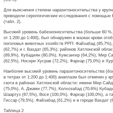
Для выяснения степени наразитоносительства у крупно
проводили серологические исследования с помощью
(табл. 2).
Высокий уровень бабезионосительства (больше 60 %, 
от 1:200 до 1:400), был обнаружен в мазках крови ото
поголовья животных хозяйств РРП: Файзабад (85,7%)
(62,7%) и г. Вахдат (65,3%); районов Хатлонской обла
(69,9%), Кубадиян (80,0%), Кумсангир (64,2%), Мир 
(62,5%), Носири Хусрав (72,2%), Фархар (75,0%) и Хур
Наиболее высокий уровень паразитоносительства (бол
в титрах от 1:200 до 1:400) анаплазм был отмечен у кр
скота в районах Хатлонской области: имени Мир Сай
(75,0%), А. Джами (77,7%), Колхозабад (70,6%) Кубади
Шаартуз (87,5%), Восе (100,0%), Фархар (100,0%), а т
Гиссар (79,5%), Файзабад (61,2%) и в городе Вахдат (
Таблица 2