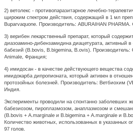
2) ветолекс - противопаразитарное лечебно-терапевти
щироким спектром действия, содержащий в 1 мл преп
Buparvaquone. Производитель: ABURAIHAN PHARMA. 
3) верибен лекарственный препарат, который содержи
диазоамино-дибензамидина диацетурата, активный в
бабезий (B.bovis, B.bigemina, B.ovis). Производитель:
Animale, Франция;
4) имидосан - в качестве действующего вещества сод
имидокарба дипропионата, который активен в отноше
протозойных болезней. Производитель: Ветбиохим (
Индия.
Эксперименты проводили на спонтанно заболевших 
бабезиозом, пироплазмозом, анаплазмозом и смешан
(B.bovis + A.marginale и B.bigemina + A.marginale и B.bo
Количество животных, использованных в указанных о
97 голов.