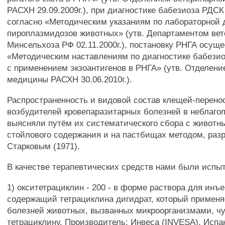
РАСХН 29.09.2009г.), при диагностике бабезиоза РДС
согласно «Методическим указаниям по лабораторной 
пироплазмидозов животных» (утв. Департаментом ве
Минсельхоза РФ 02.11.2000г.), постановку РНГА осущ
«Методическим наставлениям по диагностике бабезиоз
с применением экзоантигенов в РНГА» (утв. Отделен
медицины РАСХН 30.06.2010г.).
Распространенность и видовой состав клещей-перено
возбудителей кровепаразитарных болезней в неблаго
выясняли путём их систематического сбора с животн
стойлового содержания и на пастбищах методом, раз
Старковым (1971).
В качестве терапевтических средств нами были исп
1) окситетрациклин - 200 - в форме раствора для инъе
содержащий тетрациклина дигидрат, который применя
болезней животных, вызванных микроорганизмами, ч
тетрациклину. Производитель: Инвеса (INVESA), Испа