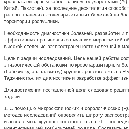
кровепаразитарным заболеваниям государствами (Афг
Китай, Пакистан), за последние десятилетия способс
распространению кровепаразитарных болезней на бо
территории республики.
Необходимость диагностики болезней, разработки и 
эффективных противоэпизоотических мероприятий о
высокой степенью распространённости болезней в ма
Цель п задачи исследований. Цель нашей работы сос
эпизоотической обстановки по кровепаразитарным бо
(бабезиозу, анаплазмозу) крупного рогатого скота в Р
Таджикистан, их диагностике и разработке эффектив
Для достижения поставленной цели следовало реши
задачи:
1. С помощью микроскопических и серологических (Р
методов исследований определить широту распростр
и анаплазмоза крупного рогатого скота в РТ с послед
идентификацией возбудителей до вида. Составить э