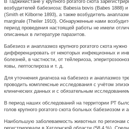
В Таджикистане у крупного рогатого скота зарегистри
возбудителей бабезиоза: Babesia bovis (Babes 1888) и
(Smith et Kilborne 1893), а также возбудитель анаплаз
marginale (Theiler 1910). Обнаруженные нами возбуди
период проведения настоящей работы не имели отлич
описанных в литературе паразитов.
Бабезиоз и анаплазмоз крупного рогатого скота нужно
дифференцировать от некоторых инфекционных и ин
болезней, в частности, от тейлериоза, эперитрозооно
язвы, лептоспироза и т. д.
Для уточнения диагноза на бабезиоз и анаплазмоз тр
проводить комплексные исследования с учётом эпизо
клинических данных и с обязательным исследованием
В период наших обследований на территории РТ был
голов крупного рогатого скота больных бабезиозом и 
Наибольшую заболеваемость животных по регионам 
регистрировали в Хатлонской области (58,4 %). Средн