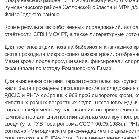
Шахринавского района, МТФ животноводческого хозяй
Кумсангирского района Хатлонской области и МТФ д
Файзабадского района.
Кроме результатов собственных исследований, испо
отчётности СГВН МСХ РТ, а также литературные источ
Для постановки диагноза на бабезиоз и анаплазмоз кр
скота проводили микроскопию мазков крови, отобранно
Мазки крови после просушивания, фиксировали спир
окрашивали по методу Романовского-Гимза.
Для выяснения степени паразитоносительства крупного
нами были проведены серологические исследования 
РДСІС и РНГА собранных 968 проб сывороток крови, о
животных разных возрастных групп. Постановку РДС
согласно «Временному наставлению по применению н
компонентов для диагностики анаплазмоза крупного ро
овец» (утв. ГУВ Госагропрома СССР 06.05.1988г.). РН
согласно «Методическим рекомендациям по диагност
рогатого скота в РНГА» (утв. Отделением ветеринарн