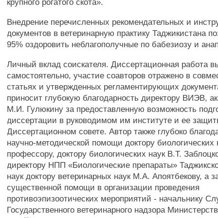
крупного рогатого скота».
Внедрение перечисленных рекомендательных и инстр
документов в ветеринарную практику Таджикистана поз
95% оздоровить неблагополучные по бабезиозу и ана
Личный вклад соискателя. Диссертационная работа в
самостоятельно, участие соавторов отражено в совме
статьях и утвержденных регламентирующих документ
приносит глубокую благодарность директору ВИЭВ, 
М.И. Гулюкину за предоставленную возможность подг
диссертации в руководимом им институте и ее защит
Диссертационном совете. Автор также глубоко благода
научно-методической помощи доктору биологических н
профессору, доктору биологических наук В.Т. Заблоцк
директору НПП «Биологические препараты» Таджикско
наук доктору ветеринарных наук М.А. Апоятбекову, а з
существенной помощи в организации проведения
противоэпизоотических мероприятий - начальнику С
Государственного ветеринарного надзора Министерств