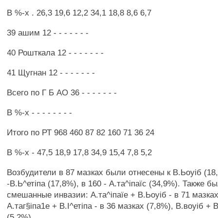
В %-х . 26,3 19,6 12,2 34,1 18,8 8,6 6,7
39 ашим 12 - - - - - - -
40 Рошткала 12 - - - - - - -
41 Щугнан 12 - - - - - - -
Всего по Г Б АО 36 - - - - - - -
В %-х - - - - - - - -
Итого по РТ 968 460 87 82 160 71 36 24
В %-х - 47,5 18,9 17,8 34,9 15,4 7,8 5,2
Возбудители в 87 мазках были отнесены к В.Ьоуіб (18,
-В.Ь^етіпа (17,8%), в 160 - А.та^іпаїс (34,9%). Также 
смешанные инвазии: А.та^іпаїе + В.Ьоуіб - в 71 мазках
А.таг§іпа1е + В.І^етіпа - в 36 мазках (7,8%), В.воуіб + 
(5,2%).