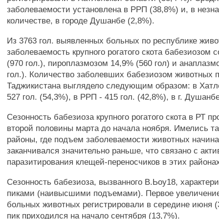
заболеваемости установлена в РРП (38,8%) и, в незн
количестве, в городе Душанбе (2,8%).
Из 3763 гол. выявленных больных по республике жив
заболеваемость крупного рогатого скота бабезиозом 
(970 гол.), пироплазмозом 14,9% (560 гол) и анаплазм
гол.). Количество заболевших бабезиозом животных 
Таджикистана выглядело следующим образом: в Хатло
527 гол. (54,3%), в РРП - 415 гол. (42,8%), в г. Душанбе
Сезонность бабезиоза крупного рогатого скота в РТ п
второй половины марта до начала ноября. Имелись т
районы, где подъем заболеваемости животных начина
заканчивался значительно раньше, что связано с акт
паразитирования клещей-переносчиков в этих районах
Сезонность бабезиоза, вызванного В.Ьоу18, характер
пиками (наивысшими подъемами). Первое увеличение
больных животных регистрировали в середине июня (
пик приходился на начало сентября (13,7%).