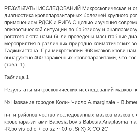
РЕЗУЛЬТАТЫ ИССЛЕДОВАНИЙ Микроскопическая и се
диагностика кровепаразитарных болезней крупного рог
применением РДСК и РИГА С целью изучения соврем
эпизоотической ситуации по бабезиозу и анаплазмозу
рогатого скота нами были проведены масштабные диа
мероприятия в различных природно-климатических зо
Таджикистана. При микроскопии 968 мазков крови на
обнаружено 460 заражённых кровепаразитами, что со
(табл. 1).
Таблица 1
Результаты микроскопических исследований мазков 
№ Название городов Коли- Число A.marginale + B.bme
п-п и районов чество исследованных мазков мазков 
кровепара-зитами Babesia bovis Babesia Anaplasma mar
-R.bo vis cd с + со sz •r 0J о .Si X) X CO 2C