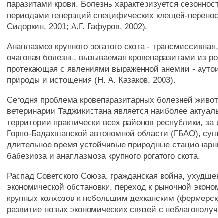
паразитами крови. Болезнь характеризуется сезоннос
периодами генераций специфических клещей-перенос
Сидоркин, 2001; А.Г. Гафуров, 2002).
Анаплазмоз крупного рогатого скота - трансмиссивная
очагопая болезнь, вызываемая кровепаразитами из р
протекающая с явлениями выраженной анемии - аут
природы и истощения (Н. А. Казаков, 2003).
Сегодня проблема кровепаразитарных болезней живо
ветеринарии Таджикистана является наиболее актуал
территории практически всех районов республики, за
Горпо-Бадахшанской автономной области (ГБАО), су
длительное время устойчивые природные стационарн
бабезиоза и анаплазмоза крупного рогатого скота.
Распад Советского Союза, гражданская война, ухудше
экономической обстановки, переход к рыночной эконом
крупных колхозов к небольшим дехканским (фермерск
развитие новых экономических связей с неблагополу