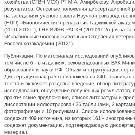
хозяйства (СГВН МСХ) РТ М.А. Амирбекову. Апробац
результатов. Основные положения диссертационной 
на заседаниях ученого совета Научно-производственн
(НПП) «Биологические препараты» Таджикской академии
(2010-2012гг.), ГНУ ВИЭВ РАСХН (20102012гг.) и на за
«Инвазионные болезни животных» Отделения ветери
Россельхозакадемии (2012г.).
Публикации. По материалам исследований опубликова
том числе б - в изданиях, рекомендованных ВАК Мин
образования и науки РФ. Объем и структура диссерта
Диссертационная работа изложена на 240 страницах 
текста и включает разделы: введение, обзор литерат
исследования, обсуждение полученных результатов, 
практические предложения, список литературы и прил
диссертации иллюстрирован 26 таблицами, 2 картами
фотографиями и 10 рисунками. Список использованн
содержит 409 источника, из которых 161 - иностранн
содержат документацию, подтверждающую диссерта
материал.