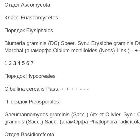
Отдел Ascomycota
Класс Euascomycetes
Порядок Eiysiphales
Blumeria graminis (DC) Speer. Syn.: Erysiphe graminis DC. 
Marchal (анаморфа Oidium monilioides (Nees) Link.) - + 
1 2 3 4 5 6 7
Порядок Hypocreales
Gibellina cercalis Pass. + + + + - - -
' Порядок Pieosporales:
Gaeumannomyces graminis (Sacc.) Arx et Olivier. Syn.: 
graminis (Sacc.) Sacc. (анамОрфа Phialophora radicicola 
Отдел Basidiomfcota