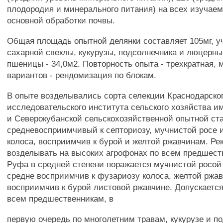
плодородия и минерального питания) на всех изучае
основной обработки почвы.
Общая площадь опытной делянки составляет 105мг, у
сахарной свеклы, кукурузы, подсолнечника и люцерны
пшеницы - 34,0м2. Повторность опыта - трехкратная,
вариантов - рендомизация по блокам.
В опыте возделывались сорта селекции Краснодарског
исследовательского института сельского хозяйства им
и Северокубанской сельскохозяйственной опытной ст
средневосприимчивый к септориозу, мучнистой росе 
колоса, восприимчив к бурой и желтой ржавчинам. Ре
возделывать на высоких агрофонах по всем предшест
Руфа в средней степени поражается мучнистой росой
средне восприимчив к фузариозу колоса, желтой ржав
восприимчив к бурой листовой ржавчине. Допускаетс
всем предшественникам, в
первую очередь по многолетним травам, кукурузе и по