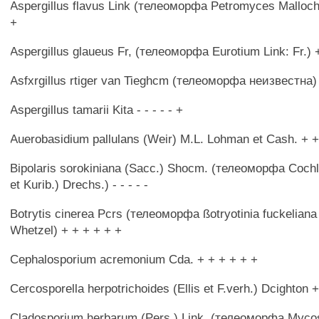
Aspergillus flavus Link (телеоморфа Petromyces Malloch e
+
Aspergillus glaueus Fr, (телеоморфа Eurotium Link: Fr.) +
Asfxrgillus rtiger van Tieghcm (телеоморфа неизвестна) 
Aspergillus tamarii Kita - - - - - +
Auerobasidium pallulans (Weir) M.L. Lohman et Cash. + + 
Bipolaris sorokiniana (Sacc.) Shocm. (телеоморфа Cochli
et Kurib.) Drechs.) - - - - -
Botrytis cinerea Pcrs (телеоморфа ßotryotinia fuckeliana
Whetzel) + + + + + +
Cephalosporium acremonium Cda. + + + + + +
Cercosporella herpotrichoides (Ellis et F.verh.) Dcighton + 
Cladosporium herbarum (Pers.) Link, (телеоморфа Mycos