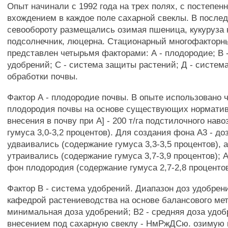
Опыт начинали с 1992 года на трех полях, с постепе
вхождением в каждое поле сахарной свеклы. В после
севообороту размещались озимая пшеница, кукуруза 
подсолнечник, люцерна. Стационарный многофакторн
представлен четырьмя факторами: А - плодородие; В 
удобрений; С - система защиты растений; Д - систем
обработки почвы.
Фактор А - плодородие почвы. В опыте использовано 
плодородия почвы на основе существующих норматив
внесения в почву при А] - 200 т/га подстилочного нав
гумуса 3,0-3,2 процентов). Для создания фона А3 - д
удваивались (содержание гумуса 3,3-3,5 процентов), а
утраивались (содержание гумуса 3,7-3,9 процентов); 
фон плодородия (содержание гумуса 2,7-2,8 процентов
Фактор В - система удобрений. Диапазон доз удобрен
кафедрой растениеводства на основе балансового мет
минимальная доза удобрений; В2 - средняя доза удоб
внесением под сахарную свеклу - НмРжДСю. озимую 