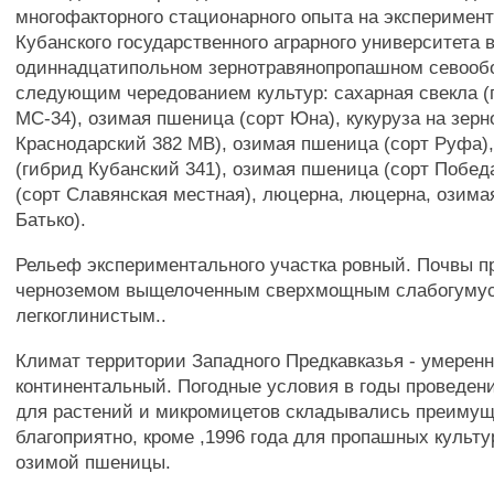
многофакторного стационарного опыта на эксперимен
Кубанского государственного аграрного университета 
одиннадцатипольном зернотравянопропашном севооб
следующим чередованием культур: сахарная свекла 
МС-34), озимая пшеница (сорт Юна), кукуруза на зерн
Краснодарский 382 МВ), озимая пшеница (сорт Руфа)
(гибрид Кубанский 341), озимая пшеница (сорт Побед
(сорт Славянская местная), люцерна, люцерна, озима
Батько).
Рельеф экспериментального участка ровный. Почвы 
черноземом выщелоченным сверхмощным слабогуму
легкоглинистым..
Климат территории Западного Предкавказья - умеренн
континентальный. Погодные условия в годы проведен
для растений и микромицетов складывались преиму
благоприятно, кроме ,1996 года для пропашных культур 
озимой пшеницы.