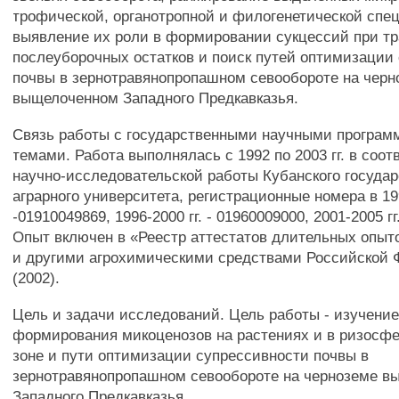
трофической, органотропной и филогенетической спе
выявление их роли в формировании сукцессий при 
послеуборочных остатков и поиск путей оптимизации
почвы в зернотравянопропашном севообороте на черн
выщелоченном Западного Предкавказья.
Связь работы с государственными научными програм
темами. Работа выполнялась с 1992 по 2003 гг. в соот
научно-исследовательской работы Кубанского государ
аграрного университета, регистрационные номера в 199
-01910049869, 1996-2000 гг. - 01960009000, 2001-2005 гг
Опыт включен в «Реестр аттестатов длительных опыт
и другими агрохимическими средствами Российской
(2002).
Цель и задачи исследований. Цель работы - изучени
формирования микоценозов на растениях и в ризосф
зоне и пути оптимизации супрессивности почвы в
зернотравянопропашном севообороте на черноземе 
Западного Предкавказья.