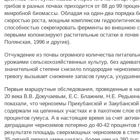
грибов в разных почвах приходится от 88 до 99 проце
микробной биомассы. Обладая на один-два порядка 
скоростью роста, мощным комплексом гидролитическ
способностью секрегировать ферменты во внешнюю с
первыми колонизируют растительные остатки в почве 
Полянская, 1996 и другие).
Отчуждение из почвы огромного количества питатель
урожаями сельскохозяйственных культур, без адекватн
значительной степени снизило плодородие чернозем
тревогу вызывает снижение запасов гумуса, ухудшение
Первые маршрутные обследования, проведенные в на
20 века В.В. Докучаевым, Е.С. Блажним, Н.Е. Редькин
показали, что черноземы Прикубанской и Закубанской
содержали на целинных участках и в пахотном слое от
процентов гумуса. А в настоящее время за счет акти
деградации черноземов потеряно до 40-42 процентов 
результате площадь сверхмощных черноземов в степн
35-летний период уменьшилась более чем на 260 тыс.