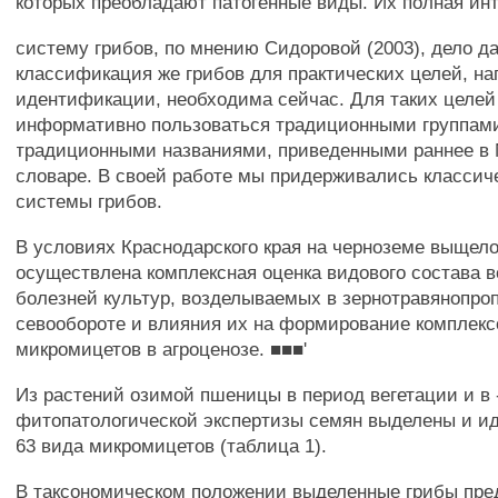
которых преобладают патогенные виды. Их полная ин
систему грибов, по мнению Сидоровой (2003), дело д
классификация же грибов для практических целей, на
идентификации, необходима сейчас. Для таких целей
информативно пользоваться традиционными группами
традиционными названиями, приведенными раннее в
словаре. В своей работе мы придерживались классич
системы грибов.
В условиях Краснодарского края на черноземе выщел
осуществлена комплексная оценка видового состава 
болезней культур, возделываемых в зернотравянопр
севообороте и влияния их на формирование комплекс
микромицетов в агроценозе. ■■■'
Из растений озимой пшеницы в период вегетации и в 
фитопатологической экспертизы семян выделены и 
63 вида микромицетов (таблица 1).
В таксономическом положении выделенные грибы пре