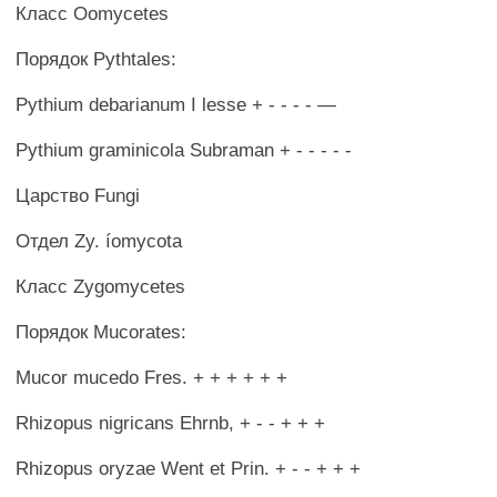
Класс Oomycetes
Порядок Pythtales:
Pythium debarianum I lesse + - - - - —
Pythium graminicola Subraman + - - - - -
Царство Fungi
Отдел Zy. íomycota
Класс Zygomycetes
Порядок Mucorates:
Mucor mucedo Fres. + + + + + +
Rhizopus nigricans Ehrnb, + - - + + +
Rhizopus oryzae Went et Prin. + - - + + +