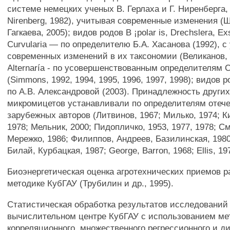
системе немецких ученых В. Герлаха и Г. Ниренберга, 
Nirenberg, 1982), учитывая современные изменения (
Гагкаева, 2005); видов родов В ¡polar is, Drechslera, Ex
Curvularia — по определителю Б.А. Хасанова (1992), с
современных изменений в их таксономии (Великанов, 
Alternaría - по усовершенствованным определителям 
(Simmons, 1992, 1994, 1995, 1996, 1997, 1998); видов р
по А.В. Александровой (2003). Принадлежность други
микромицетов устанавливали по определителям отеч
зарубежных авторов (Литвинов, 1967; Милько, 1974; К
1978; Мельник, 2000; Пидопличко, 1953, 1977, 1978; С
Мережко, 1986; Филиппов, Андреев, Базилинская, 1980
Билай, Курбацкая, 1987; George, Barron, 1968; Ellis, 19
Биоэнергетическая оценка агротехнических приемов 
методике КубГАУ (Трубилин и др., 1995).
Статистическая обработка результатов исследований
вычислительном центре КубГАУ с использованием ме
корреляционного, множественного регрессионного и д