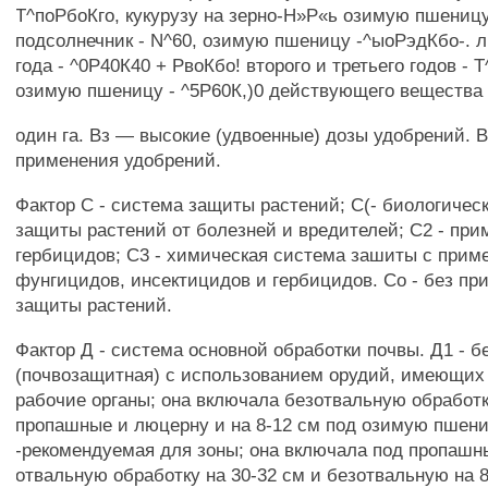
Т^поРбоКго, кукурузу на зерно-Н»Р«ь озимую пшениц
подсолнечник - N^60, озимую пшеницу -^ыоРэдКбо-. 
года - ^0Р40К40 + РвоКбо! второго и третьего годов - 
озимую пшеницу - ^5Р60К,)0 действующего вещества
один га. Вз — высокие (удвоенные) дозы удобрений. В
применения удобрений.
Фактор С - система защиты растений; С(- биологичес
защиты растений от болезней и вредителей; С2 - при
гербицидов; С3 - химическая система зашиты с прим
фунгицидов, инсектицидов и гербицидов. Со - без пр
защиты растений.
Фактор Д - система основной обработки почвы. Д1 - б
(почвозащитная) с использованием орудий, имеющи
рабочие органы; она включала безотвальную обработк
пропашные и люцерну и на 8-12 см под озимую пшени
-рекомендуемая для зоны; она включала под пропашн
отвальную обработку на 30-32 см и безотвальную на 8