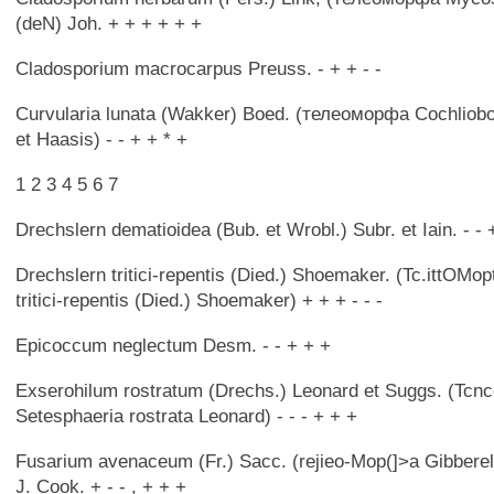
(deN) Joh. + + + + + +
Cladosporium macrocarpus Preuss. - + + - -
Curvularia lunata (Wakker) Boed. (телеоморфа Cochliobo
et Haasis) - - + + * +
1 2 3 4 5 6 7
Drechslern dematioidea (Bub. et Wrobl.) Subr. et Iain. - - +
Drechslern tritici-repentis (Died.) Shoemaker. (Tc.ittOMo
tritici-repentis (Died.) Shoemaker) + + + - - -
Epicoccum neglectum Desm. - - + + +
Exserohilum rostratum (Drechs.) Leonard et Suggs. (Tcn
Setesphaeria rostrata Leonard) - - - + + +
Fusarium avenaceum (Fr.) Sacc. (rejieo-Mop(]>a Gibbere
J. Cook. + - - , + + +