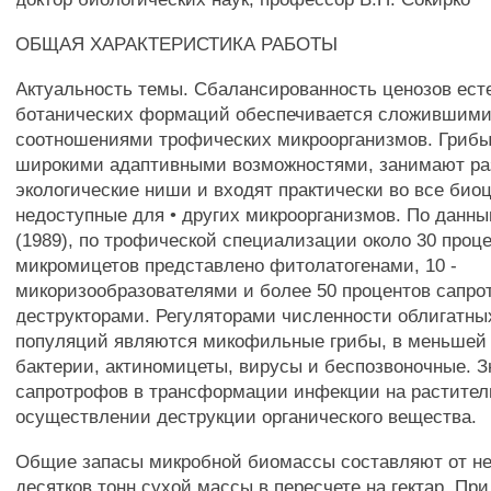
ОБЩАЯ ХАРАКТЕРИСТИКА РАБОТЫ
Актуальность темы. Сбалансированность ценозов ест
ботанических формаций обеспечивается сложившим
соотношениями трофических микроорганизмов. Грибы
широкими адаптивными возможностями, занимают ра
экологические ниши и входят практически во все био
недоступные для • других микроорганизмов. По данны
(1989), по трофической специализации около 30 проц
микромицетов представлено фитолатогенами, 10 -
микоризообразователями и более 50 процентов сапр
деструкторами. Регуляторами численности облигатны
популяций являются микофильные грибы, в меньшей 
бактерии, актиномицеты, вирусы и беспозвоночные. З
сапротрофов в трансформации инфекции на раститель
осуществлении деструкции органического вещества.
Общие запасы микробной биомассы составляют от не
десятков тонн сухой массы в пересчете на гектар. Пр