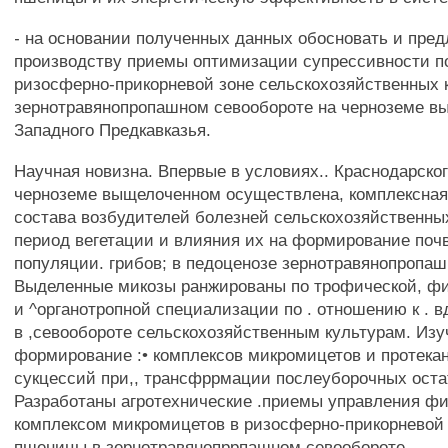
- на основании полученных данных обосновать и пре
производству приемы оптимизации супрессивности п
ризосферно-прикорневой зоне сельскохозяйственных 
зернотравянопропашном севообороте на черноземе 
Западного Предкавказья.
Научная новизна. Впервые в условиях.. Краснодарског
черноземе выщелоченном осуществлена, комплексная
состава возбудителей болезней сельскохозяйственных 
период вегетации и влияния их на формирование поч
популяции. грибов; в педоценозе зернотравянопропаш
Выделенные микозы ранжированы по трофической, фи
и ^органотропной специализации по . отношению к . 
в ,севообороте сельскохозяйственным культурам. Изу
формирование :• комплексов микромицетов и протека
сукцессий при,, трансфррмации послеуборочных оста
Разработаны агротехнические .приемы управления ф
комплексом микромицетов в ризосферно-прикорневой
пшеницы в зернотравянопррпашном севообороте.