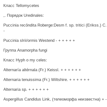
Класс Tellomycetes
,. Порядок Uredinales:
Puccinia recóndita Roberge:Desm f. sp. tritici (Erikss.) C.
-
Puccinia slrii/ormis Westend - + + + + +
Группа Anamorpha fungi
Класс Hyph о my celes:
Alternaría altérnala (Fr.) Keissl. + + + + + +
Alternaria tenuissima (Fr.) Wiltshire. + + + + + +
Alternaria sp. + + + + + +
Aspergillus Candidus Link, (телеоморфа неизвестна) + -