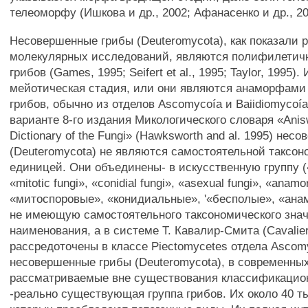
телеоморфу (Ишкова и др., 2002; Афанасенко и др., 20
Несовершенные грибы (Deuteromycota), как показали 
молекулярных исследований, являются полифилетич
грибов (Games, 1995; Seifert et al., 1995; Taylor, 1995)
мейотическая стадия, или они являются анаморфами 
грибов, обычно из отделов Ascomycoía и Baiidiomycoí
варианте 8-го издания Микологического словаря «Anisw
Dictionary of the Fungi» (Hawksworth and al. 1995) не
(Deuteromycota) не являются самостоятельной таксо
единицей. Они объединены- в искусственную группу («m
«mitotic fungi», «conidial fungi», «asexual fungi», «anamo
«митоспоровые», «конидиальные», '«бесполые», «ана
не имеющую самостоятельного таксономического зна
наименования, а в системе Т. Кавалир-Смита (Cavalier
рассредоточены в классе Piectomycetes отдела Ascom
несовершенные грибы (Deuteromycota), в современны
рассматриваемые вне существования классификацио
-реально существующая группа грибов. Их около 40 т