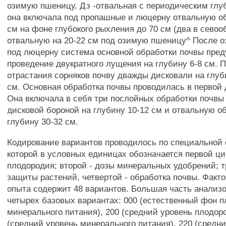
озимую пшеницу. Дз -отвальная с периодическим глу
она включала под пропашные и люцерну отвальную об
см на фоне глубокого рыхления до 70 см (два в севоо
отвальную на 20-22 см под озимую пшеницу^ После 
под люцерну система основной обработки почвы пре
проведение двукратного лущения на глубину 6-8 см. 
отрастания сорняков почву дважды дисковали на глуб
см. Основная обработка почвы проводилась в первой 
Она включала в себя три послойных обработки почвы
дисковой бороной на глубину 10-12 см и отвальную о
глубину 30-32 см.
Кодирование вариантов проводилось по специальной 
которой в условных единицах обозначается первой ци
плодородия; второй - дозы минеральных удобрений; т
защиты растений, четвертой - обработка почвы. Факт
опыта содержит 48 вариантов. Большая часть анализо
четырех базовых вариантах: 000 (естественный фон 
минерального питания), 200 (средний уровень плодоро
(средний уровень минерального питания), 220 (средн