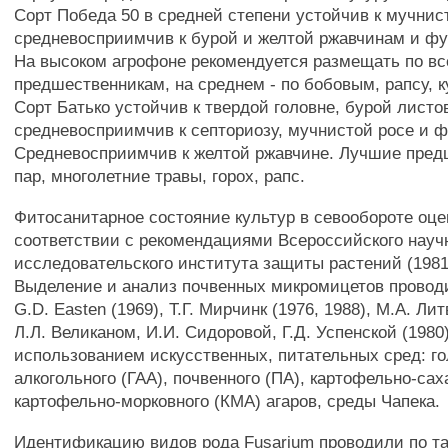
Сорт Победа 50 в средней степени устойчив к мучнис
средневосприимчив к бурой и желтой ржавчинам и фу
На высоком агрофоне рекомендуется размещать по в
предшественникам, на среднем - по бобовым, рапсу, к
Сорт Батько устойчив к твердой головне, бурой листо
средневосприимчив к септориозу, мучнистой росе и ф
Средневосприимчив к желтой ржавчине. Лучшие пре
пар, многолетние травы, горох, рапс.
Фитосанитарное состояние культур в севообороте оц
соответствии с рекомендациями Всероссийского науч
исследовательского института защиты растений (1981,
Выделение и анализ почвенных микромицетов провод
G.D. Easten (1969), Т.Г. Мирчинк (1976, 1988), М.А. Ли
Л.Л. Великаном, И.И. Сидоровой, Г.Д. Успенской (1980
использованием искусственных, питательных сред: го
алкогольного (ГАА), почвенного (ПА), картофельно-сах
картофельно-морковного (КМА) агаров, среды Чапека.
Идентификацию видов рода Fusarium проводили по т