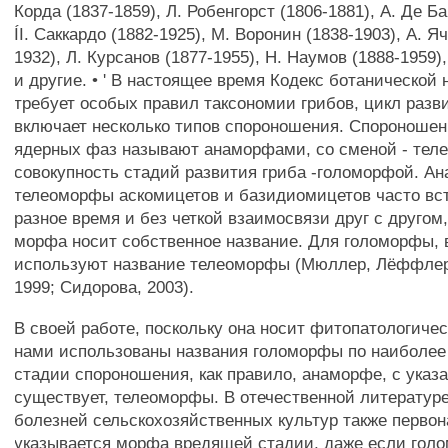
Корда (1837-1859), Л. Робенгорст (1806-1881), А. Де Ба
ÍI. Саккардо (1882-1925), М. Воронин (1838-1903), А. Я
1932), Л. Курсанов (1877-1955), Н. Наумов (1888-1959),
и другие. • ' В настоящее время Кодекс ботанической
требует особых правил таксономии грибов, цикл разв
включает несколько типов спороношения. Спороноше
ядерных фаз называют анаморфами, со сменой - тел
совокупность стадий развития гриба -голоморфой. А
телеоморфы аскомицетов и базидиомицетов часто вс
разное время и без четкой взаимосвязи друг с другом
морфа носит собственное название. Для голоморфы, 
используют название телеоморфы (Мюллер, Лёффлер,
1999; Сидорова, 2003).
В своей работе, поскольку она носит фитопатологичес
нами использованы названия голоморфы по наиболе
стадии спороношения, как правило, анаморфе, с указ
существует, телеоморфы. В отечественной литератур
болезней сельскохозяйственных культур также перво
указывается морфа вредящей стадии, даже если гол