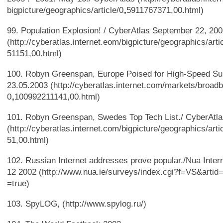
bigpicture/geographics/article/0„5911767371,00.html)
99. Population Explosion! / CyberAtlas September 22, 20
(http://cyberatlas.internet.eom/bigpicture/geographics/art
51151,00.html)
100. Robyn Greenspan, Europe Poised for High-Speed Sur
23.05.2003 (http://cyberatlas.internet.com/markets/broadb
0„100992211141,00.html)
101. Robyn Greenspan, Swedes Top Tech List./ CyberAtla
(http://cyberatlas.internet.com/bigpicture/geographics/art
51,00.html)
102. Russian Internet addresses prove popular./Nua Inter
12 2002 (http://www.nua.ie/surveys/index.cgi?f=VS&arti
=true)
103. SpyLOG, (http://www.spylog.ru/)