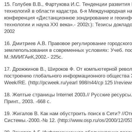
15. Голубев В.В., Фартукова И.С. Тенденции развития
технологий в области кадастра. 6-я Международная н
конференция «Дистанционное зондирование и геоинф
технологии и наука XXI века».- 2002г.): Тезисы докла
2002
16. Дмитриев А.В. Правовое регулирование городског
землепользования в современных условиях: Учеб. по
М.:МИИГАиК,2002.- 225с.
17. Дрожжинов В., Широков Ф. От компьютерной рево
построению глобального информационного общества X
Week/RE. (http://pcweek.ru/yearl 998/n44/cp 125 l/review
18. Желтые страницы Internet 2003.// Русские ресурсы
Принт., 2003. -668 с.
19. Жигалов В. Как нам обустроить поиск в Сети? //О
Системы.-2000.-№ 12. (http://www.osp.ru/os/2000/12/05