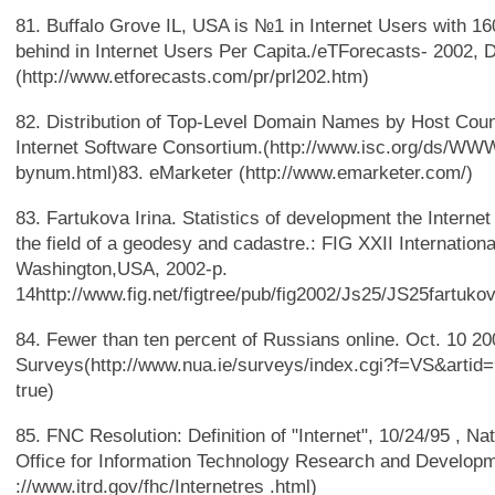
81. Buffalo Grove IL, USA is №1 in Internet Users with 16
behind in Internet Users Per Capita./eTForecasts- 2002,
(http://www.etforecasts.com/pr/prl202.htm)
82. Distribution of Тор-Level Domain Names by Host Coun
Internet Software Consortium.(http://www.isc.org/ds/WW
bynum.html)83. eMarketer (http://www.emarketer.com/)
83. Fartukova Irina. Statistics of development the Internet
the field of a geodesy and cadastre.: FIG XXII Internation
Washington,USA, 2002-p.
14http://www.fig.net/figtree/pub/fig2002/Js25/JS25fartukov
84. Fewer than ten percent of Russians online. Oct. 10 20
Surveys(http://www.nua.ie/surveys/index.cgi?f=VS&arti
true)
85. FNC Resolution: Definition of "Internet", 10/24/95 , Na
Office for Information Technology Research and Developm
://www.itrd.gov/fhc/Internetres .html)