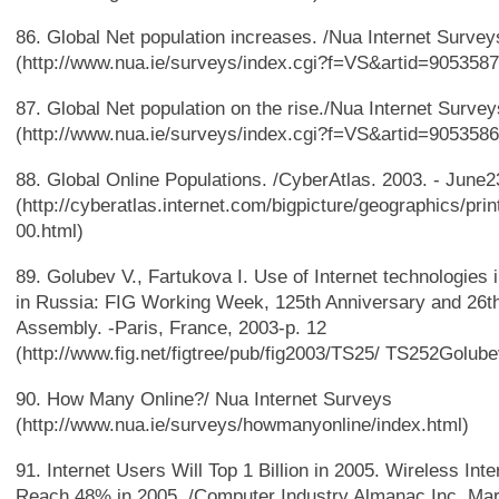
86. Global Net population increases. /Nua Internet Survey
(http://www.nua.ie/surveys/index.cgi?f=VS&artid=9053587
87. Global Net population on the rise./Nua Internet Surve
(http://www.nua.ie/surveys/index.cgi?f=VS&artid=9053586
88. Global Online Populations. /CyberAtlas. 2003. - June2
(http://cyberatlas.internet.com/bigpicture/geographics/pri
00.html)
89. Golubev V., Fartukova I. Use of Internet technologies 
in Russia: FIG Working Week, 125th Anniversary and 26t
Assembly. -Paris, France, 2003-p. 12
(http://www.fig.net/figtree/pub/fig2003/TS25/ TS252Golub
90. How Many Online?/ Nua Internet Surveys
(http://www.nua.ie/surveys/howmanyonline/index.html)
91. Internet Users Will Top 1 Billion in 2005. Wireless Int
Reach 48% in 2005. /Computer Industry Almanac Inc. Ma