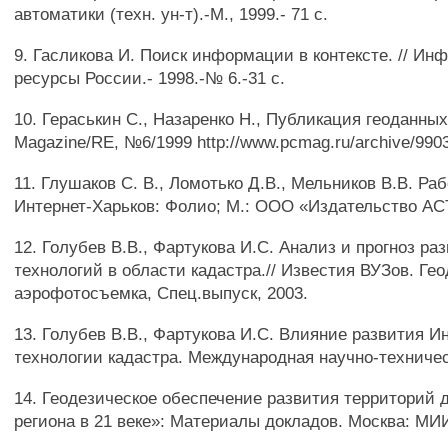
автоматики (техн. ун-т).-М., 1999.- 71 с.
9. Гасликова И. Поиск информации в контексте. // И
ресурсы России.- 1998.-№ 6.-31 с.
10. Гераськин С., Назаренко Н., Публикация геоданных
Magazine/RE, №6/1999 http://www.pcmag.ru/archive/990
11. Глушаков С. В., Ломотько Д.В., Мельников В.В. Раб
Интернет-Харьков: Фолио; М.: ООО «Издательство ACT
12. Голубев В.В., Фартукова И.С. Анализ и прогноз ра
технологий в области кадастра.// Известия ВУЗов. Ге
аэрофотосъемка, Спец.выпуск, 2003.
13. Голубев В.В., Фартукова И.С. Влияние развития И
технологии кадастра. Международная научно-техниче
14. Геодезическое обеспечение развития территорий 
региона в 21 веке»: Материалы докладов. Москва: МИ