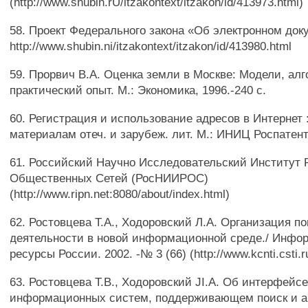
(http://www.shubin.rU/itzakontext/itzakon/id/413973.html)
58. Проект Федерального закона «Об электронном док
http://www.shubin.ni/itzakontext/itzakon/id/413980.html
59. Прорвич В.А. Оценка земли в Москве: Модели, ал
практический опыт. М.: Экономика, 1996.-240 с.
60. Регистрация и использование адресов в Интернет :
материалам отеч. и зарубеж. лит. М.: ИНИЦ Роспатент
61. Российский Научно Исследовательский Институт 
Общественных Сетей (РосНИИРОС)
(http://www.ripn.net:8080/about/index.html)
62. Ростовцева Т.А., Ходоровский Л.А. Организация п
деятельности в новой информационной среде./ Инф
ресурсы России. 2002. -№ 3 (66) (http://www.kcnti.csti.ru
63. Ростовцева Т.В., Ходоровский JI.A. Об интерфейс
информационных систем, поддерживающем поиск и а