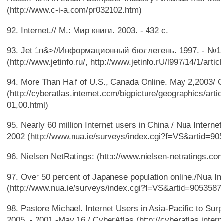
(http://www.c-i-a.com/pr032102.htm)
92. Internet.// M.: Мир книги. 2003. - 432 с.
93. Jet 1п&>//Информационный бюллетень. 1997. - №1
(http://www.jetinfo.ru/, http://www.jetinfo.rU/l997/14/1/artic
94. More Than Half of U.S., Canada Online. May 2,2003/ 
(http://cyberatlas.intemet.com/bigpicture/geographics/art
01,00.html)
95. Nearly 60 million Internet users in China / Nua Intern
2002 (http://www.nua.ie/surveys/index.cgi?f=VS&artid=90
96. Nielsen NetRatings: (http://www.nielsen-netratings.co
97. Over 50 percent of Japanese population online./Nua I
(http://www.nua.ie/surveys/index.cgi?f=VS&artid=9053587
98. Pastore Michael. Internet Users in Asia-Pacific to Su
2005 .- 2001.-May 16./ CyberAtlas (http://cyberatlas.inter