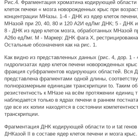
Рис.4. Фрагментация хроматина кодирующей области г
клеток печеки « мозга новорожденных крыс при возрас
концентрации МНазы. 1-4 - ДНК из ядер клеток печен
МНазой при 20, 40, 80 и 120 А2И едЛмг ДНК; 5 - ДНК и
8 - ДНК из ядер клеток мозга, обработанных МНазой пр
А26о едЛмг. М - Маркер: ДНК фага X, рестрицировакная
Остальные обозначения как на рис. 1.
Как видно из представленных данных (рис. 4, дор. 1 -
гидролизатах ядер клеток печени новорожденных крыс
фракция субфрагментов кодирующих областей. Вся ДН
представлена фрагментами одной длины, соответст
полноразмерным единицам транскрипции to. Таким об
резистентность к МНазе на всём протяжении единиц т
наблюдается только в ядрах печени в раннем постнат
где все их копии находятся в состоянии компетентност
транскрипции.
Фрагментация ДНК кодирующей области to и tat генов
ДНКазой II в составе ядер клеток печени и мозга крыс.