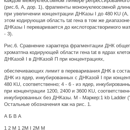
каждом межнуклеосомном линкере репрессированного
(рис.6, А, дор. 1), фрагменты мононуклеосомной дли
при увеличении концентрации ДНКазы I до 480 KU (А, д
этом кодирующая область tat гена в том же диапазон
ДНКазы I переваривается до кислоторастворимого мат
- 3).
Рис.6. Сравнение характера фрагментации ДНК общег
хроматпна кодирующей области гена tat в ядрах клето
ДНКазой I в ДНКазой П при концентрациях,
обеспечивающих лимит в переваривания ДНК в составе
ДНК из ядер, инкубированных с ДНКазой I при концент
480 KU, соответственно; 4 - 6 - из ядер, инкубирован
при концентрации 1200, 2400 и 3600 KU, соответственно
инкубированных без ДНКазы. М - Маркер:1 kb Ladder (
Остальные обозначения как на рис. 1.
А Б В А
1 2 М 1 2М I 2М М