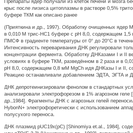
Препараты ядер получали из клеток печени и мозга б
крыс после лизиса цитоплазмы в растворе 0,5% трито
буфере ТКМ как описано ранее
(Прияткина и др., 1997). Обработку очищенных ядер
в 0,010 М трис-НС1 буфере с pH 8,0, содержащем 1,
ПМСФ в градиенте температуры от 0° до 20°С в течени
Интенсивность переваривания ДНК регулировали тол
концентрации фермента. Обработку ДНКазами I и II в
условиях в буфере ТКМ, разведённом в 2 раза и в 0,0
pH 8,0, содержащем 0,8 мМ MgCh идя ДНКазы I и II, с
Реакцию останавливали добавлением ЭДТА, ЭГТА и Д
ДНК депротеинизировали фенолом в стандартных усл
анализировали электрофорезом в 1% агарозном геле 
др.,1984]. Фрагменты ДНК с агарозных гелей перенос
HybonN+ электрофоретически с использованием аппара
полусухого переноса.
ДНК плазмид pUC19x(pC) [Shinomiya et.al., 1984], соде