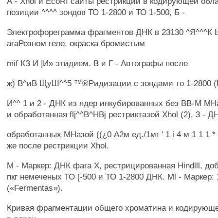
А - Xhol и EcoRI сайты рестрикции в кодирующей облас
позиции ^^^^ зондов ТО 1-2800 и ТО 1-500, Б -
Электрофореграмма фрагментов ДНК в 23130 ^Я^^^К
агаРозном геле, окраска бромистым
mif КЗ И |И» этидием. В и Г - Автографы после
ж) В^иВ ЩуШ^^5 ™®Ридизации с зондами то 1-2800 (
И^^ 1 и 2 - ДНК из ядер инкубированных без ВВ-М МН
и обработанная flj^^B^HBj рестриктазой Xhol (2), 3 - Д
обработанных МНазой ((¿0 А2м ед./1мг ' 1 i 4 м 1 1 1 * 
же после рестрикции Xhol.
М - Маркер: ДНК фага X, рестрицированная Hindlll, до
пкг немеченых ТО [-500 и ТО 1-2800 ДНК. Ml - Маркер: 
(«Fermentas»).
Кривая фрагментации общего хроматина и кодирующе