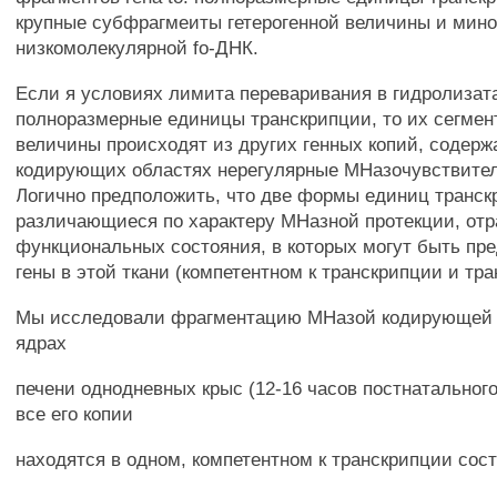
крупные субфрагмеиты гетерогенной величины и ми
низкомолекулярной fo-ДНК.
Если я условиях лимита переваривания в гидролизат
полноразмерные единицы транскрипции, то их сегмен
величины происходят из других генных копий, содер
кодирующих областях нерегулярные МНазочувствител
Логично предположить, что две формы единиц транск
различающиеся по характеру МНазной протекции, от
функциональных состояния, в которых могут быть пред
гены в этой ткани (компетентном к транскрипции и тр
Мы исследовали фрагментацию МНазой кодирующей о
ядрах
печени однодневных крыс (12-16 часов постнатального
все его копии
находятся в одном, компетентном к транскрипции сос