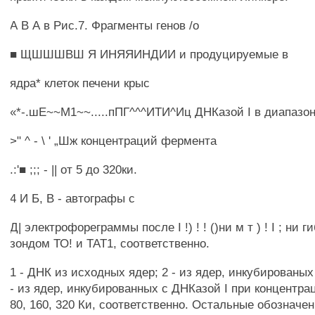
А В А в Рис.7. Фрагменты генов /о
■ ЩШШШВШ Я ИНЯЯИНДИИ и продуцируемые в
ядра* клеток печени крыс
«*-.шЕ~~М1~~.....пПГ^^^ИТИ^Иц ДНКазой I в диапазо
>" ^ - \ ' „Шж концентраций фермента
.:'■ ;;; - || от 5 до 320ки.
4 И Б, В - автографы с
Д| электрофореграммы после I !) ! ! ()ни м т ) ! I ; ни
зондом ТО! и ТАТ1, соответственно.
1 - ДНК из исходных ядер; 2 - из ядер, инкубированых
- из ядер, инкубированных с ДНКазой I при концентраци
80, 160, 320 Ки, соответственно. Остальные обозначени