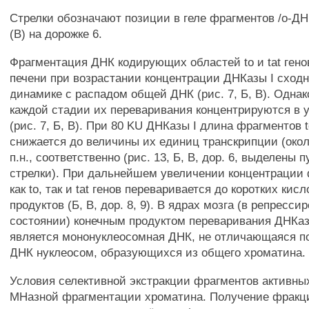
Стрелки обозначают позиции в геле фрагментов /о-ДН
(В) на дорожке 6.
Фрагментация ДНК кодирующих областей to и tat генов
печени при возрастании концентрации ДНКазы I сходн
динамике с распадом общей ДНК (рис. 7, Б, В). Одна
каждой стадии их переваривания концентрируются в у
(рис. 7, Б, В). При 80 KU ДНКазы I длина фрагментов to
снижается до величины их единиц транскрипции (окол
п.н., соответственно (рис. 13, Б, В, дор. 6, выделены 
стрелки). При дальнейшем увеличении концентрации
как to, так и tat генов переваривается до коротких ки
продуктов (Б, В, дор. 8, 9). В ядрах мозга (в репресс
состоянии) конечным продуктом переваривания ДНКазо
является мононуклеосомная ДНК, не отличающаяся п
ДНК нуклеосом, образующихся из общего хроматина.
Условия селективной экстракции фрагментов активных
МНазной фрагментации хроматина. Получение фракци