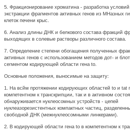
5. Фракционирование хроматина - разработка услови
экстракции фрагментов активных генов из МНазных г
клеток печени крыс.
6. Анализ длины ДНК и белкового состава фракций ф
выходящих в солевые растворы различного состава.
7. Определение степени обогащения полученных фра
активных генов с использованием методов дот- и бло
сегментом кодирующей области гена to.
Основные положения, выносимые на защиту:
1. На всйм протяжении кодирующих областей to и tat г
компетентном к транскрипции, так и в активном состоя
обнаруживается нуклеосомных устройств - цепей
нуклеазорезистентных компактных частиц, разделенн
свободной ДНК (межнуклеосомными линкерами).
2. В кодирующей области гена to в компетентном к тр