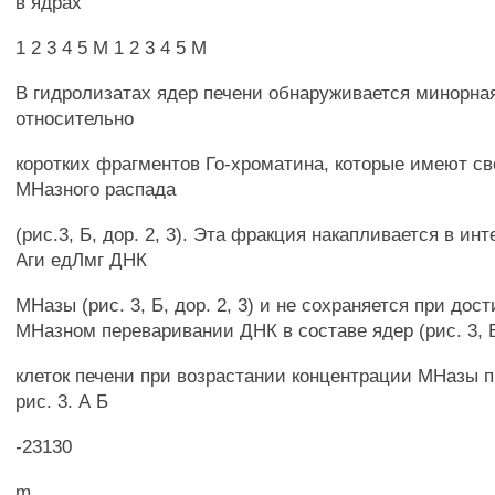
в ядрах
1 2 3 4 5 М 1 2 3 4 5 М
В гидролизатах ядер печени обнаруживается минорна
относительно
коротких фрагментов Го-хроматина, которые имеют с
МНазного распада
(рис.3, Б, дор. 2, 3). Эта фракция накапливается в инт
Аги едЛмг ДНК
МНазы (рис. 3, Б, дор. 2, 3) и не сохраняется при до
МНазном переваривании ДНК в составе ядер (рис. 3, Б,
клеток печени при возрастании концентрации МНазы 
рис. 3. А Б
-23130
m