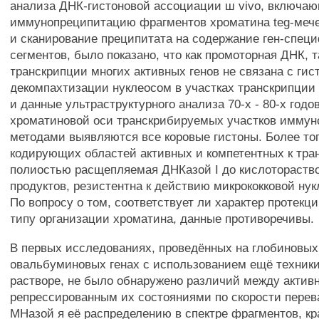
анализа ДНК-гистоновой ассоциации ш vivo, включа
иммунопреципитацию фрагментов хроматина teg-меч
и сканирование преципитата на содержание ген-спец
сегментов, было показано, что как промоторная ДНК, 
транскрипции многих активных генов не связана с гис
декомпахтизации нуклеосом в участках транскрипции
и данные ультраструктурного анализа 70-х - 80-х годо
хроматиновой оси транскрибируемых участков имму
методами выявляются все коровые гистоны. Более то
кодирующих областей активных и компетентных к тран
полиостью расщепляемая ДНКазой I до кислотораст
продуктов, резистентна к действию микрококковой ну
По вопросу о том, соответствует ли характер протек
типу организации хроматина, данные противоречивы.
В первых исследованиях, проведённых на глобиновых
овальбуминовых генах с использованием ещё техник
растворе, не было обнаружено различий между актив
репрессированным их состояниями по скорости пере
МНазой я её распределению в спектре фрагментов, к