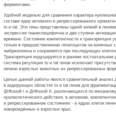
ферментами.
Удобной моделью для сравнения характера нуклеазно
составе ядер активного и репрессированного хромати
to и tat. Эти гены представлены одной копией в геном
экспрессия тканеспецифична и две ступени активаци
времени. Состояние компетентности к транскрипции 
только в предшественниках гепатоцитов на конечных 
эмбриогенеза и сохраняется при последующих клеточ
Транскрипция индуцируется в раннем постнатальном 
система регуляции to и tat генов исключает присутств
печени взрослых животных их репрессированных фор
Целью данной работы явился сравнительный анализ 
в кодирующих областях to и tat генов для фрагмента
ДНКазой I и ДНКазой II, различающихся по механизм
нуклеолитического действия, в активном, компетентн
и репрессированном состояниях - в ядрах клеток пече
новорождённых и взрослых крыс.