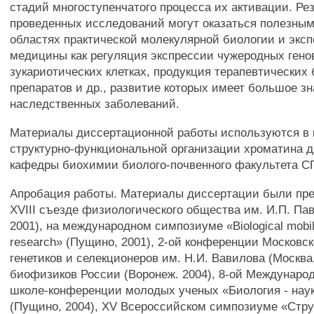
стадий многоступенчатого процесса их активации. Ре
проведенных исследований могут оказаться полезным
областях практической молекулярной биологии и экс
медицины как регуляция экспрессии чужеродных гено
зукариотических клетках, продукция терапевтических
препаратов и др., развитие которых имеет большое з
наследственных заболеваний.
Материалы диссертационной работы используются в 
структурно-функциональной организации хроматина д
кафедры биохимии биолого-почвенного факультета С
Апробация работы. Материалы диссертации были пр
XVIII съезде физиологического общества им. И.П. Пав
2001), на международном симпозиуме «Biological mobili
research» (Пущино, 2001), 2-ой конференции Московс
генетиков и селекционеров им. Н.И. Вавилова (Москва,
биофизиков России (Воронеж. 2004), 8-ой Междунаро
школе-конференции молодых ученых «Биология - наук
(Пущино, 2004), XV Всероссийском симпозиуме «Стру