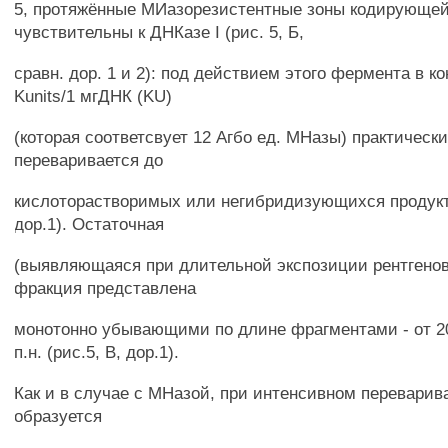
5, протяжённые МИазорезистентные зоны кодирующей
чувствительны к ДНКазе I (рис. 5, Б,
сравн. дор. 1 и 2): под действием этого фермента в к
Kunits/1 мгДНК (KU)
(которая соответсвует 12 Агбо ед. МНазы) практически
переваривается до
кислоторастворимых или негибридизующихся продукто
дор.1). Остаточная
(выявляющаяся при длительной экспозиции рентгенов
фракция представлена
монотонно убывающими по длине фрагментами - от 20
п.н. (рис.5, В, дор.1).
Как и в случае с МНазой, при интенсивном переварив
образуется