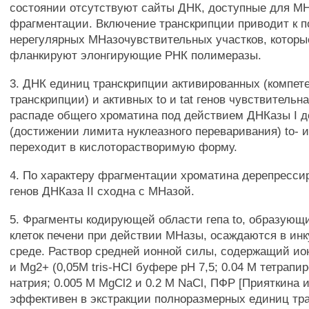
состоянии отсутствуют сайты ДНК, доступные для М
фрагментации. Включение транскрипции приводит к 
нерегулярных МНазочувствительных участков, которы
фланкируют элонгирующие РНК полимеразы.
3. ДНК единиц транскрипции активированных (компет
транскрипции) и активных to и tat генов чувствительна
распаде общего хроматина под действием ДНКазы I 
(достижении лимита нуклеазного переваривания) to- и
переходит в кислоторастворимую форму.
4. По характеру фрагментации хроматина дерепрессир
генов ДНКаза II сходна с МНазой.
5. Фрагменты кодирующей области гепа to, образующ
клеток печени при действии МНазы, осаждаются в ин
среде. Раствор средней ионной силы, содержащий и
и Mg2+ (0,05М tris-HCI буфере pH 7,5; 0.04 М тетрап
натрия; 0.005 М MgCl2 и 0.2 М NaCl, ПФР [Прияткина и 
эффективен в экстракции полноразмерных единиц тра