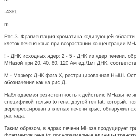
-4361
m
Рпс.З. Фрагментация хроматина кодирующей области 
клеток печеня крыс при возрастании концентрации МН
! - ДНК исходных ядер; 2 - 5 - ДНК из ядер печени, о
МНазой при 20, 40, 80, 120 Ам ед./1мг ДНК, соответст
М - Маркер: ДНК фага X, рестрицированная НЫШ. Ос
обозначения как на рис Д.
Наблюдаемая резистентность к действию МНазы не я
спецификой только to гена, другой ген tat, который, то
дерепрессирован в клетках печени крыс, обнаружил с
распада.
Таким образом, в ядрах печени МНзза продуцирует тр
фрагментов гена to: полноразмерные единицы транскр