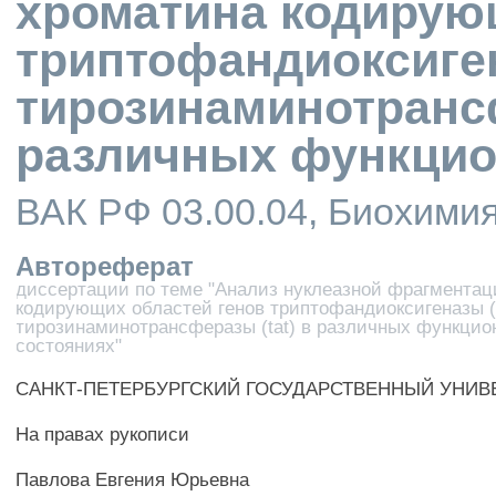
хроматина кодирую
триптофандиоксиген
тирозинаминотрансф
различных функцио
ВАК РФ 03.00.04, Биохими
Автореферат
диссертации по теме "Анализ нуклеазной фрагмента
кодирующих областей генов триптофандиоксигеназы (
тирозинаминотрансферазы (tat) в различных функци
состояниях"
САНКТ-ПЕТЕРБУРГСКИЙ ГОСУДАРСТВЕННЫЙ УНИВ
На правах рукописи
Павлова Евгения Юрьевна