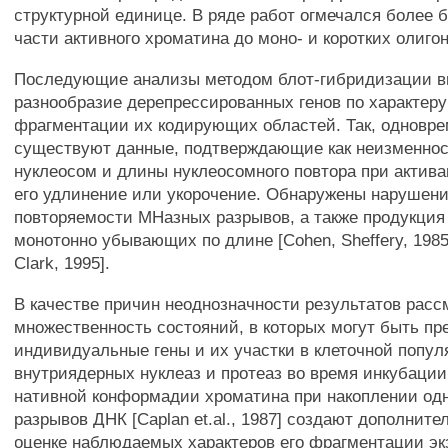
структурной единице. В ряде работ огмечался более 
части активного хроматина до моно- и коротких олиго
Последующие анализы методом блот-гибридизации 
разнообразие дерепрессированных генов по характер
фрагментации их кодирующих областей. Так, одновр
существуют данные, подтверждающие как неизменнос
нуклеосом и длины нуклеосомного повтора при активац
его удлинение или укорочение. Обнаружены нарушен
повторяемости МНазных разрывов, а также продукция
монотонно убывающих по длине [Cohen, Sheffery, 1985
Clark, 1995].
В качестве причин неоднозначности результатов рас
множественность состояний, в которых могут быть п
индивидуальные гены и их участки в клеточной попу
внутриядерных нуклеаз и протеаз во время инкубации
нативной конформадии хроматина при накоплении одн
разрывов ДНК [Caplan et.al., 1987] создают дополните
оценке наблюдаемых характеров его фрагментации э