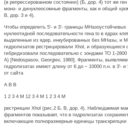
(в репрессированном состоянии) (Б, дор. 4) тот же ге
моно- и динуклеосомные фрагменты, как и общий хрома
В, дор. 3 и 4).
Чтобы определить 5'- и 3'- границы МНазоустойчивых 
нуклеотидной последовательности гена to в ядрах кле
выделенные из ядер, инкубированных без МНазы, и 
гидролизатов рестрицировали Xhol, и образующиеся 
гибридизовали последовательно с зондами ТО 1-2800 и
A) [Nedospasov, Georgiev, 1980]. Фрагменты, выявля
гидролизатах имеют длину от 6 до ~ 10000 п.н. в 3'- и
от сайта
А В В
1 2 3 4 М 12 3 4 М 1 2 3 4 М
рестрикции Xhol (рис.2 Б, В, дор. 4). Наблюдаемая м
фрагментов показывает, что в гидролизатах сохраняю
включающие полноразмерные единицы транскрипции г