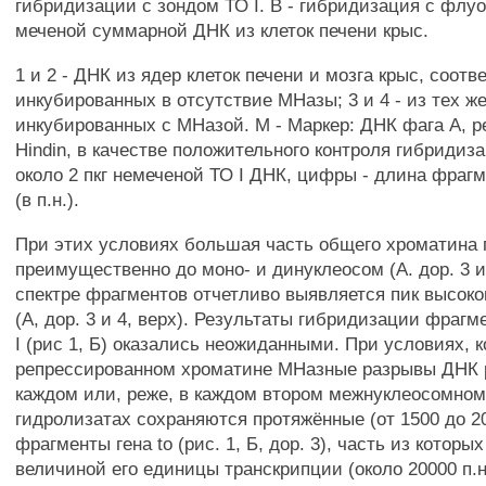
гибридизации с зондом ТО I. В - гибридизация с флу
меченой суммарной ДНК из клеток печени крыс.
1 и 2 - ДНК из ядер клеток печени и мозга крыс, соотв
инкубированных в отсутствие МНазы; 3 и 4 - из тех же
инкубированных с МНазой. М - Маркер: ДНК фага А, 
Hindin, в качестве положительного контроля гибридиз
около 2 пкг немеченой ТО I ДНК, цифры - длина фраг
(в п.н.).
При этих условиях большая часть общего хроматина 
преимущественно до моно- и динуклеосом (А. дор. 3 и
спектре фрагментов отчетливо выявляется пик высо
(А, дор. 3 и 4, верх). Результаты гибридизации фрагм
I (рис 1, Б) оказались неожиданными. При условиях, к
репрессированном хроматине МНазные разрывы ДНК 
каждом или, реже, в каждом втором межнуклеосомном
гидролизатах сохраняются протяжённые (от 1500 до 20
фрагменты гена to (рис. 1, Б, дор. 3), часть из которы
величиной его единицы транскрипции (около 20000 п.н