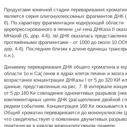
Продуктами конечной стадии переваривания хромати
является серия олигонуклеосомных фрагментов ДНК (ри
6). По характеру фрагментации кодирующей области
дерепрессированного в печени ¿н/-гена ДНКаза II ока
МНазой (Б, дор. 4-6). /в/-ДНК оказалась представленн
протяжёнными фрагментами - от 1000 до около 10 ООО 
дор. 4-6). Последние близки к длине единицы транскри
п.н.).
Динамику переваривания ДНК общего хроматина и к
области 1о и Са( генов в ядрах клеток печени и мозга 
возрастании концентрации ДНКазы I от 5 до 320 КИ 
данные, представленные на рис. 7. В интервале конц
от 5 до 160 Ки совпадение однонитевых разрывов (ник
комлементарных цепях ДНК (расщепление двойной сп
редким событием. Концентрация 160 Ки оказывается к
Общий хроматин переваривается до мононуклеосом (рис
что свидетельствует о появлении двунитевых разрыв
практически в каждом межнуклеосомном линкере.