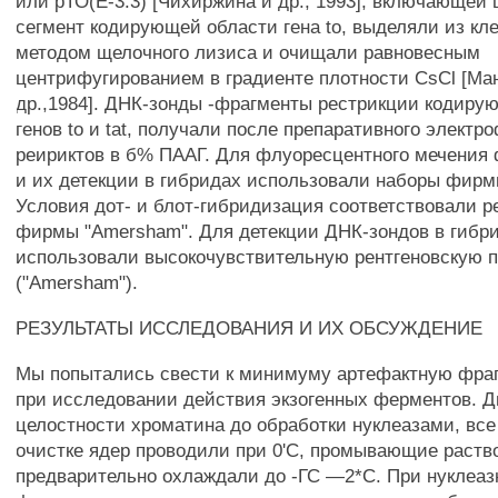
или рТО(Е-3.3) [Чихиржина и др., 1993], включающей
сегмент кодирующей области гена to, выделяли из кле
методом щелочного лизиса и очищали равновесным
центрифугированием в градиенте плотности CsCl [Ма
др.,1984]. ДНК-зонды -фрагменты рестрикции кодиру
генов to и tat, получали после препаративного элект
реириктов в б% ПААГ. Для флуоресцентного мечения 
и их детекции в гибридах использовали наборы фирм
Условия дот- и блот-гибридизация соответствовали 
фирмы "Amersham". Для детекции ДНК-зондов в гибр
использовали высокочувствительную рентгеновскую п
("Amersham").
РЕЗУЛЬТАТЫ ИССЛЕДОВАНИЯ И ИХ ОБСУЖДЕНИЕ
Мы попытались свести к минимуму артефактную фр
при исследовании действия экзогенных ферментов. Д
целостности хроматина до обработки нуклеазами, все
очистке ядер проводили при 0'С, промывающие раств
предварительно охлаждали до -ГС —2*С. При нуклеаз