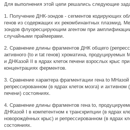
Для выполнения этой цели решались следующие зад
1. Получение ДНК-зондов - сегментов кодирующих обла
генов из содержащих их рекомбинантных плазмид. М
зондов флуоресцирующим агентом при амплификации
случайными праймерами.
2. Сравнение длины фрагментов ДНК общего (репресс
активного {to и tat генов) хроматина, продуцируемых 
и ДНКазой II в ядрах клеток печени взрослых крыс пр
концентрациях ферментов.
3. Сравнение характера фрагментации гена to МНазой
репрессированном (в ядрах клеток мозга) и ахтивном 
печени) состояниях.
4. Сравнение длины фрагментов гена to, продуцируе
ДНКазой I в компетентном к транскрипции (в ядрах кл
новорождённых крыс) и репрессированном (в ядрах кл
состояниях.