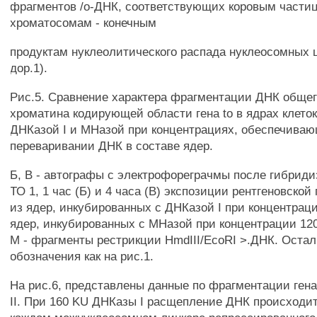
фрагментов /о-ДНК, соответствующих коровым части
хроматосомам - конечным
продуктам нуклеолитического распада нуклеосомных це
дор.1).
Рис.5. Сравнение характера фрагментации ДНК общег
хроматина кодирующей области гена to в ядрах клеток
ДНКазой I и МНазой при концентрациях, обеспечива
переваривании ДНК в составе ядер.
Б, В - автографы с электрофореграчмы после гибрид
ТО 1, 1 час (Б) и 4 часа (В) экспозиции рентгеновской
из ядер, инкубированных с ДНКазой I при концентраци
ядер, инкубированных с МНазой при концентрации 12
М - фрагменты рестрикции HmdIII/EcoRI >.ДНК. Оста
обозначения как на рис.1.
На рис.6, представлены данные по фрагментации гена
II. При 160 KU ДНКазы I расщепление ДНК происходит