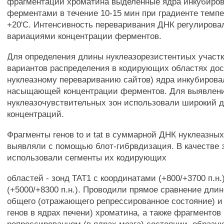
фрагментации хроматина выделенные ядра инкубиров
ферментами в течение 10-15 мин при градиенте темпе
+20'С. Интенсивность переваривания ДНК регулирова
вариациями концентрации ферментов.
Для определения длины нуклеазорезистентиых участк
вариантов распределения в кодирующих областях дос
нуклеазному перевариванию сайтов) ядра инкубирова
насыщающей концентрации ферментов. Для выявлен
нуклеазочувствительных зон использовали широкий д
концентраций.
Фрагменты генов to и tat в суммарной ДНК нуклеазны
выявляли с помощью блот-гибрвдизация. В качестве 
использовали сегменты их кодирующих
областей - зонд ТАТ1 с координатами (+800/+3700 п.н.
(+5000/+8300 п.н.). Проводили прямое сравнение дли
общего (отражающего репрессированное состояние) и а
генов в ядрах печени) хроматина, а также фрагментов 