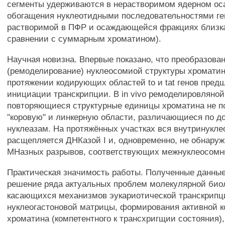
сегменты удерживаются в нерастворимом ядерном ос
обогащения нуклеотидными последовательностями ге
растворимой в ПФР и осаждающейся фракциях близка 
сравнении с суммарным хроматином).
Научная новизна. Впервые показано, что преобразова
(ремоделирование) нуклеосомиой структуры хроматин
протяжении кодирующих областей to и tat генов пред
инициации транскрипции. В in vivo ремоделировляно
повторяющиеся структурные единицы хроматина не п
"коровую" и линкерную области, различающиеся по д
нуклеазам. На протяжённых участках вся внутринукл
расщепляется ДНКазой I и, одновременно, не обнаруж
МНазных разрывов, соответствующих межнуклеосомн
Практическая значимость работы. Полученные данные
решение ряда актуальных проблем молекулярной био
касающихся механизмов эукариотической транскрипц
нуклеогастоновой матрицы, формирования активной 
хроматина (компетентного к трансхригщии состояния),