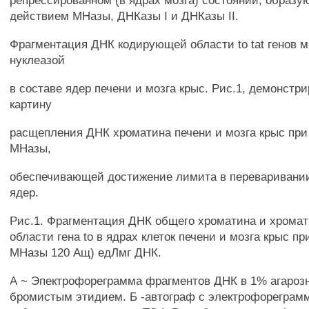
репрессированном (в ядрах мозга) состоянии, образ
действием МНазы, ДНКазы I и ДНКазы II.
Фрагментация ДНК кодирующей области to tat генов м
нуклеазой
в составе ядер печени и мозга крыс. Рис.1, демонстр
картину
расщепления ДНК хроматина печени и мозга крыс при
МНазы,
обеспечивающей достижение лимита в переваривании
ядер.
Рис.1. Фрагментация ДНК общего хроматина и хрома
области гена to в ядрах клеток печени и мозга крыс п
МНазы 120 Ащ) едЛмг ДНК.
А ~ Эпектрофореграмма фрагментов ДНК в 1% агарозн
бромистым этидием. Б -автограф с электрофореграм