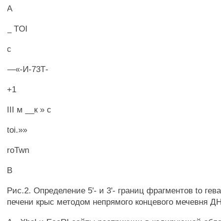
А
_ TOI
с
—«-И-73Т-
+1
III м __к » с
toi.»»
roTwn
В
Рис.2. Определение 5'- и 3'- границ фрагментов to гева
печени крыс методом непрямого концевого мечевня Д