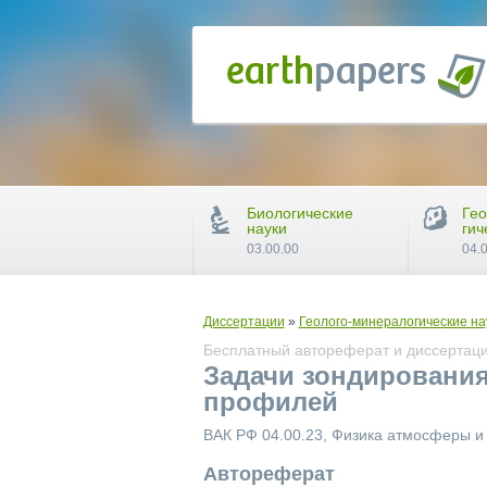
Биологические
Гео
науки
гич
03.00.00
04.
Диссертации
»
Геолого-минералогические на
Бесплатный автореферат и диссертаци
Задачи зондировани
профилей
ВАК РФ 04.00.23, Физика атмосферы 
Автореферат