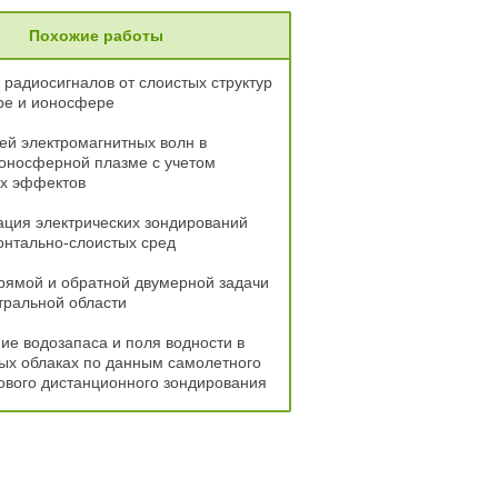
Похожие работы
радиосигналов от слоистых структур
ре и ионосфере
ей электромагнитных волн в
оносферной плазме с учетом
х эффектов
ция электрических зондирований
онтально-слоистых сред
рямой и обратной двумерной задачи
тральной области
е водозапаса и поля водности в
ых облаках по данным самолетного
ового дистанционного зондирования