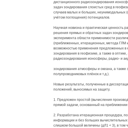
дистанционного радиозондирования ионосфе
задач зондирования слоистых сред в геофизике
случаев малых и больших, неунимодальных (
учётом поглощения) потенциалов.
Научная новизна и практическая ценность р
решения прямых и обратных задач зондиров
эксперимента области применимости различ
(приближенных, итерационных, метода ГЛМ и
возможностью применения предложенных в не
зондирования в геофизике, а также в оптике,
радиозондирования ионосферы, радио- и аку
зондирования атмосферы и океана, а также
полупроводниковых плёнок и т.д.).
Новые результаты, полученные в диссертац
положений, выносимых на защиту.
1. Предложен простой (вычисления произво
прямой задачи, основанный на приближении
2. Разработана итерационная процедура, п
информации и без больших вычислительных 
слишком большой величины (дЛ1 < 3), в том 