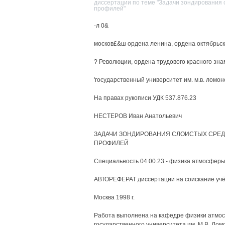
диссертации по теме "Задачи зондирования
профилей"
-л 0&
москов£&ш ордена ленина, ордена октябрьс
? Революции, ордена трудового красного зн
'государственный университет им. м.в. ломо
На правах рукописи УДК 537.876.23
НЕСТЕРОВ Иван Анатольевич
ЗАДАЧИ ЗОНДИРОВАНИЯ СЛОИСТЫХ СРЕ
ПРОФИЛЕЙ
Специальность 04.00.23 - физика атмосфер
АВТОРЕФЕРАТ диссертации на соискание учё
Москва 1998 г.
Работа выполнена на кафедре физики атмос
государственного университета им. М.В. Лом