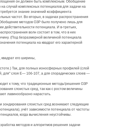
оглощения он должен быть комплексным. Обобщение
на случай комплексных потенциалов для задачи на
м требуется знание значений коэффициента
льных частот. Во-вторых, в задачах распространения
. Обобщение методов ОЗР было получено лишь для
ии действительности потенциала. И в-третьих,
спространения волн состоит в том, что в них
ичину. (Под безразмерной величиной потенциала
значения потенциала на квадрат его характерной
е, квадрат его ширины,
астоте.) Так, для полных ионосферных профилей (слой
, для" слоя Е— 10б-107, а для спорадических слоев —
водит к тому, что традиционные методы'решения ОЗР
ования слоистых сред, так как с ростом величины
ают лавинообразно нарастать.
чи зондирования слоистых сред возникают следующие
потенциала), учёт зависимости потенциала от частоты
тенциалов, когда вычисления неустойчивы.
зработка методов и алгоритмов решения задачи