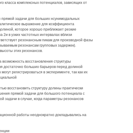
о класса комплексных потенциалов, зависящих от
 прямой задачи для больших нсунимодальных
налитическое выражение для коэффициента
долиной, которое хорошо приближает резкие
 2и в узких частотных интервалах вблизи
ответствует резонансным пикам для производной фазы
азываемым резонансам групповых задержек).
высоты этих резонансов.
а возможность восстановления структуры
ля достаточно больших барьеров перед долиной
могут регистрироваться в эксперименте, так как их
нциальной
стью восстановить структуру долины практически
шения прямой задачи для большого потенциала с
й задачи в случае, когда параметры резонансов
тационной работы неоднократно докладывались на
енции