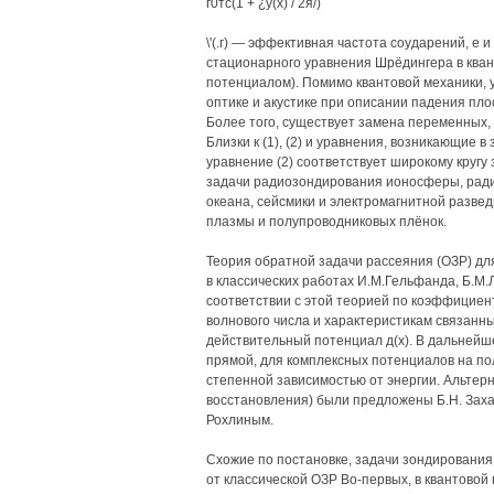
г0тс(1 + ¿у(х) / 2я/)
\'(.г) — эффективная частота соударений, е 
стационарного уравнения Шрёдингера в кван
потенциалом). Помимо квантовой механики, ур
оптике и акустике при описании падения пло
Более того, существует замена переменных, 
Близки к (1), (2) и уравнения, возникающие 
уравнение (2) соответствует широкому кругу
задачи радиозондирования ионосферы, ради
океана, сейсмики и электромагнитной развед
плазмы и полупроводниковых плёнок.
Теория обратной задачи рассеяния (ОЗР) д
в классических работах И.М.Гельфанда, Б.М.Л
соответствии с этой теорией по коэффициен
волнового числа и характеристикам связанн
действительный потенциал д(х). В дальнейш
прямой, для комплексных потенциалов на по
степенной зависимостью от энергии. Альте
восстановления) были предложены Б.Н. Захар
Рохлиным.
Схожие по постановке, задачи зондирования
от классической ОЗР Во-первых, в квантовой