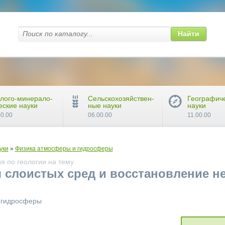
Найти
лого-минерало-
Сельскохозяйствен-
Географич
еские науки
ные науки
науки
00.00
06.00.00
11.00.00
уки
»
Физика атмосферы и гидросферы
я по геологии на тему
я слоистых сред и восстановление 
и гидросферы