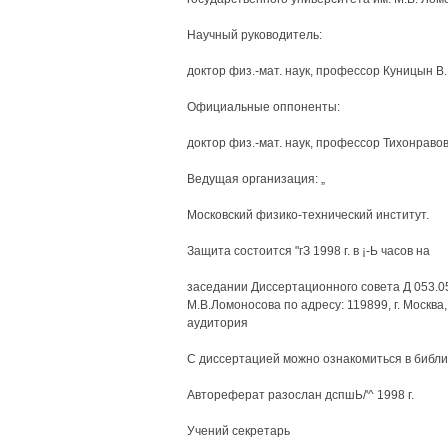
Научный руководитель:
доктор физ.-мат. наук, профессор Куницын В.
Официальные оппоненты:
доктор физ.-мат. наук, профессор Тихонравов
Ведущая организация: „
Московский физико-технический институт.
Защита состоится "гЗ 1998 г. в ¡-Ь часов на
заседании Диссертационного совета Д 053.05
М.В.Ломоносова по адресу: 119899, г. Москва
аудитория
С диссертацией можно ознакомиться в библи
Автореферат разослан дспшЬ/'^ 1998 г.
Учений секретарь