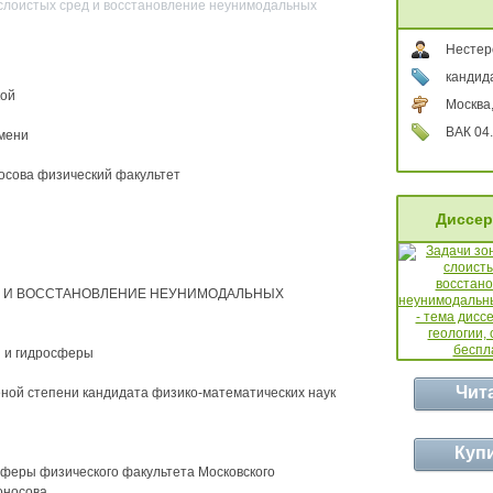
 слоистых сред и восстановление неунимодальных
Нестер
кандид
кой
Москва
ВАК 04.
амени
носова физический факультет
Диссер
Д И ВОССТАНОВЛЕНИЕ НЕУНИМОДАЛЬНЫХ
ы и гидросферы
Чит
ной степени кандидата физико-математических наук
Куп
феры физического факультета Московского
оносова.