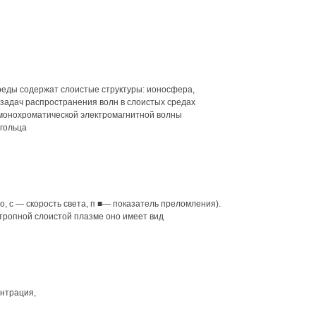
реды содержат слоистые структуры: ионосфера,
а задач распространения волн в слоистых средах
монохроматической электромагнитной волны
гольца
ло, с — скорость света, п ■— показатель преломления).
отропной слоистой плазме оно имеет вид
ентрация,