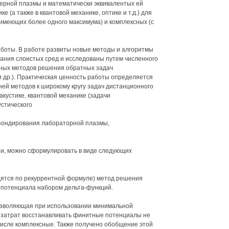
рной плазмы и математически эквивалентых ей
 (а также в квантовой механике, оптике и т.д.) для
имеющих более одного максимума) и комплексных (с
аботы. В работе развиты новые методы и алгоритмы
ания слоистых сред и исследованы путем численного
ных методов решения обратных задач
 др.). Практическая ценность работы определяется
й методов к широкому кругу задач дистанционного
 акустике, квантовой механике (задачи
стического
 зондирования лабораторной плазмы,
ии, можно сформулировать в виде следующих
дятся по рекуррентной формуле) метод решения
 потенциала набором дельта-функций.
озволяющая при использовании минимальной
затрат восстанавливать финитные потенциалы не
числе комплексные. Также получено обобщение этой