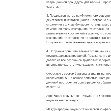
итерационной процедуры для весьма широког
частоты.
3. Предложен метод приближенного решения
действительных потенциалов. Построено а
отражения в случае большого потенциала с 
изменения фазы коэффициента отражения на
квазисвязанных состояний в долине, что со
коэффициента отражения по частоте (так н
Получены количественные оценки ширины и 
4. Получены принципиальные ограничения н
неунимодальных профилей. Показано, что д
далеко не все резонансы групповых задержек 
ширина (по частоте) уменьшается с экспоне
скоростью с ростом барьера, а значит полно
невозможно. 5. На основе приближенного ре
долиной построен алгоритм решения обратно
известны.
Апробация результатов. Результаты диссер
научных конференциях:
Международной научно-технической конфер