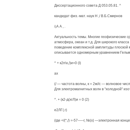
Диссертационного совета Д 053.05.81. ^
кандидат физ.-мат. наук Н ,/ В.Б.Смирнов
/¡А А , .
Актуальность темы. Многие геофизические с
атмосфера, океан и т.д. Для широкого класс
поведение комплексной амплитуды плоской 
описывается одномерным уравнением Гельм
^ + к2п\х,/)и=0 (I)
ах
(/ — частота волны, к = 2ж//с — волновое чис
Для электромагнитных волн в "холодной" из
^. + (к2-д(хгЛ)и = 0 (2)
е2ЛГ(.г)
(где </(*,/) =-57-—-г, №(х) —электронная конц