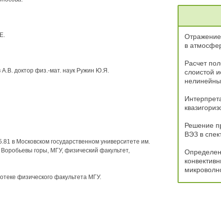
Е.
Отражение 
в атмосфе
Расчет пол
 А.В. доктор физ.-мат. наук Ружин Ю.Я.
слоистой и
нелинейны
Интерпрета
квазигориз
Решение п
ВЭЗ в спек
.81 в Московском государственном университете им.
, Воробьевы горы, МГУ, физический факультет,
Определени
конвективн
микроволн
отеке физического факультета МГУ.