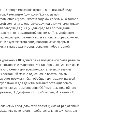
и т — заряд и масса электрона), аналогичный виду
товой механике (функцию (]{х) называют
авнение (2) возникает в задачах сейсмики, а также в
ской волны на слоистую среду под различными углами.
переводящая (1) в (2) для сред без поглощения.
в задаче электромагнитной разведки. Таким образом,
 задач распространения волн в слоистых средах — это
о- и акустического зондирования атмосферы и
ки, а также задачи зондирования лабораторной
ля уравнения Шрёдингера на полупрямой была развита
евитана, В.А.Марченко, М.Г.Крейна, А.Ш.Блоха и др. В
ту отражения для всех положительных значений
ых состояний можно однозначно восстановить
ем этот результат был обобщен для задачи на всей
лупрямой, и для действительных потенциалов со
рнативные методы решения ОЗР (методы послойного
ьевым, П. Дейфтом и Е. Трубовицем, И. Ченом и В.
 слоистых сред (слоистой плазмы) имеют ряд отличий
 механике потенциал — действительная функция, а в