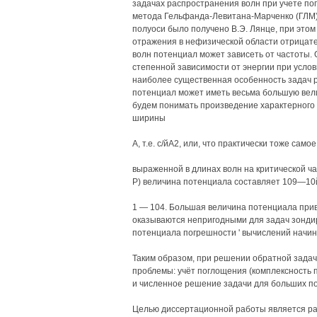
задачах распространения волн при учете п
метода Гельфанда-Левитана-Марченко (ГЛМ) 
полуоси было получено В.Э. Лянце, при это
отражения в нефизической области отрицате
волн потенциал может зависеть от частоты
степенной зависимости от энергии при услов
наиболее существенная особенность задач ра
потенциал может иметь весьма большую вел
будем понимать произведение характерного 
ширины
А, т.е. с/йА2, или, что практически тоже само
выраженной в длинах волн на критической ч
Р) величина потенциала составляет 109—10й
1 — 104. Большая величина потенциала при
оказываются непригодными для задач зондир
потенциала погрешности ' вычислений начин
Таким образом, при решении обратной зада
проблемы: учёт поглощения (комплексность 
и численное решение задачи для больших по
Целью диссертационной работы является ра