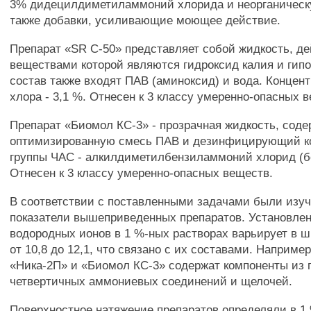
3% дидецилдиметиламмоний хлорида и неорганическу
также добавки, усиливающие моющее действие.
Препарат «SR С-50» представляет собой жидкость, 
веществами которой являются гидроксид калия и гипо
состав также входят ПАВ (аминоксид) и вода. Концент
хлора - 3,1 %. Отнесен к 3 классу умеренно-опасных 
Препарат «Биомол КС-3» - прозрачная жидкость, сод
оптимизированную смесь ПАВ и дезинфицирующий к
группы ЧАС - алкилдиметилбензиламмоний хлорид (б
Отнесен к 3 классу умеренно-опасных веществ.
В соответствии с поставленными задачами были изу
показатели вышеприведенных препаратов. Установлен
водородных ионов в 1 %-ных растворах варьирует в ш
от 10,8 до 12,1, что связано с их составами. Например
«Ника-2П» и «Биомол КС-3» содержат компоненты из 
четвертичных аммониевых соединений и щелочей.
Поверхностное натяжение препаратов определяли в 1