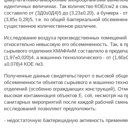
идентичных величинах. Так количество КОЕ/см2 в смы
составило от (ЗД0±0Д4)5 до (3,23±0,20), а бункера - о
(3,85± 0,28)5, т.е. по общей бактериальной обсеменен
существенное количественное различие.
Исследование воздуха производственных помещений 
относительно невысокую его обсемененность. Так, в п
сырьевого отделения КМАФАнМ составляло в пределах
(1,97±0,020)4, а машинно-технологического - от (1,60±0
±0,078)4 КОЕ /м3.
Полученные данные свидетельствуют о высокой обще
обсемененности объектов сырьевого и машинно-техно
отделений (особенно ограждающих конструкций). Отм
высокая контаминация объектов Е. coli, несмотря на 
санитарных мероприятий после каждой рабочей смен
исследований позволяют предположить:
- недостаточную бактерицидную активность применяе