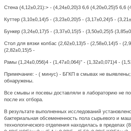
Стена (4,12±0,21):> - (4,24±0,20)3 6,6 (4,20±0,25)5 6,6 
Куттер (3,10±0,14)5 - (3,23±0,20)5 - (3,17±0,24)5 - (3,21±
Бункер (3,24±0,17)5 - (3,37±0,15)5 - (3,50±0,25)5 (3,85±0
Стол для вязки колбас (2,62±0,13)5 - (2,58±0,14)5 - (2,9
(2,82±0,15)5 -
Рамы (1,24±0,056)4 - (1,47±0,064)" - (1,32±0,071)4 - (1,
Примечание: - ( минус) - БГКП в смывах не выявлены;
обнаружены.
Все смывы и посевы доставляли в лабораторию не по
после их отбора.
В результате выполненных исследований установлено
бактериальная обсемененность пола сырьевого и маш
технологического отделения находилась в пределах (8,