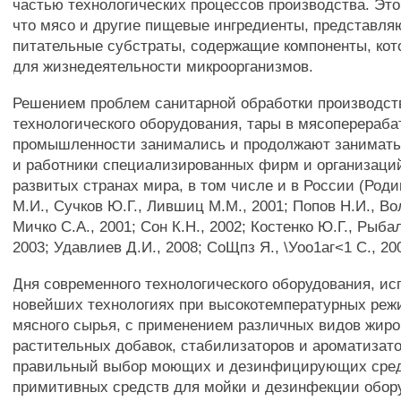
частью технологических процессов производства. Это
что мясо и другие пищевые ингредиенты, представля
питательные субстраты, содержащие компоненты, ко
для жизнедеятельности микроорганизмов.
Решением проблем санитарной обработки производст
технологического оборудования, тары в мясоперера
промышленности занимались и продолжают занимать
и работники специализированных фирм и организаций
развитых странах мира, в том числе и в России (Родин
М.И., Сучков Ю.Г., Лившиц М.М., 2001; Попов Н.И., Во
Мичко С.А., 2001; Сон К.Н., 2002; Костенко Ю.Г., Рыба
2003; Удавлиев Д.И., 2008; СоЩпз Я., \Уоо1аг<1 С., 20
Дня современного технологического оборудования, ис
новейших технологиях при высокотемпературных реж
мясного сырья, с применением различных видов жир
растительных добавок, стабилизаторов и ароматизато
правильный выбор моющих и дезинфицирующих сред
примитивных средств для мойки и дезинфекции обор