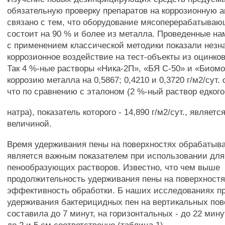
обязательную проверку препаратов на коррозионную а
связано с тем, что оборудование мясоперерабатыва
состоит на 90 % и более из металла. Проведенные н
с применением классической методики показали незн
коррозионное воздействие на тест-объекты из оцинков
Так 4 %-ные растворы «Ника-2П», «БЯ С-50» и «Биом
коррозию металла на 0,5867; 0,4210 и 0,3720 г/м2/сут.
что по сравнению с эталоном (2 %-ный раствор едкого
натра), показатель которого - 14,890 г/м2/сут., являет
величиной.
Время удерживания пены на поверхностях обрабатыв
является важным показателем при использовании дл
пенообразующих растворов. Известно, что чем выше
продолжительность удерживания пены на поверхност
эффективность обработки. Б наших исследованиях п
удерживания бактерицидных пен на вертикальных пов
составила до 7 минут, на горизонтальных - до 22 мин