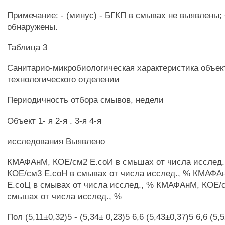
Примечание: - (минус) - БГКП в смывах не выявлены; 
обнаружены.
Таблица 3
Санитарио-микробиологическая характеристика объе
технологического отделении
Периодичность отбора смывов, недели
Объект 1- я 2-я . 3-я 4-я
исследования Выявлено
КМАФАнМ, КОЕ/см2 Е.соИ в смьшах от числа исслед
КОЕ/см3 Е.соН в смывах от числа исслед., % КМАФА
Е.соЦ в смывах от числа исслед., % КМАФАнМ, КОЕ/
смьшах от числа исслед., %
Пол (5,11±0,32)5 - (5,34± 0,23)5 6,6 (5,43±0,37)5 6,6 (5,5