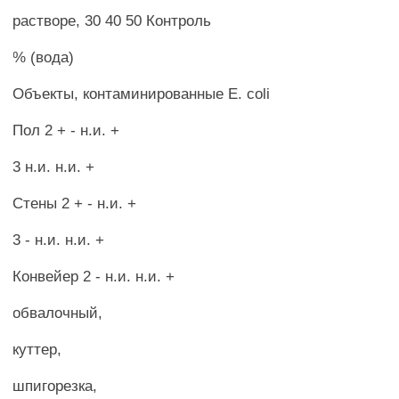
растворе, 30 40 50 Контроль
% (вода)
Объекты, контаминированные Е. coli
Пол 2 + - н.и. +
3 н.и. н.и. +
Стены 2 + - н.и. +
3 - н.и. н.и. +
Конвейер 2 - н.и. н.и. +
обвалочный,
куттер,
шпигорезка,