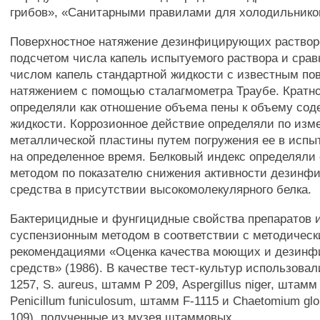
грибов», «Санитарными правилами для холодильников
Поверхностное натяжение дезинфицирующих раствор
подсчетом числа капель испытуемого раствора и срав
числом капель стандартной жидкости с известным п
натяжением с помощью сталагмометра Траубе. Кратн
определяли как отношение объема пены к объему сод
жидкости. Коррозионное действие определяли по из
металлической пластины путем погружения ее в исп
на определенное время. Белковый индекс определяли
методом по показателю снижения активности дезин
средства в присутствии высокомолекулярного белка.
Бактерицидные и фунгицидные свойства препаратов 
суспензионным методом в соответствии с методичес
рекомендациями «Оценка качества моющих и дезин
средств» (1986). В качестве тест-культур использовал
1257, S. aureus, штамм Р 209, Aspergillus niger, штамм 
Penicillum funiculosum, штамм F-1115 и Chaetomium gl
109), полученные из музея штаммовых