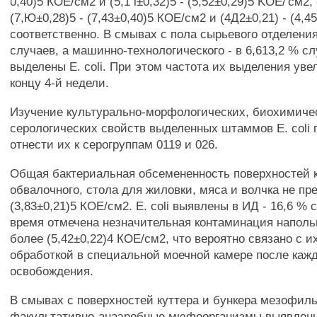
0,40)5 КОЕ/см2 и (5,1 i±0,32)5 - (5,52±0,29)5 KOE/'см2, 
(7,Ю±0,28)5 - (7,43±0,40)5 КОЕ/см2 и (4Д2±0,21) - (4,
соответственно. В смывах с пола сырьевого отделения
случаев, а машинно-технологического - в 6,613,2 % с
выделены Е. coli. При этом частота их выделения уве
концу 4-й недели.
Изучение культурально-морфологических, биохимиче
серологических свойств выделенных штаммов Е. coli
отнести их к серогруппам 0119 и 026.
Общая бактериальная обсемененность поверхностей 
обвалочного, стола для жиловки, мяса и волчка не п
(3,83±0,21)5 КОЕ/см2. Е. coli выявлены в ИД - 16,6 % 
время отмечена незначительная контаминация напольн
более (5,42±0,22)4 КОЕ/см2, что вероятно связано с и
обработкой в специальной моечной камере после каж
освобождения.
В смывах с поверхностей куттера и бункера мезофил
факультативно-анаэробные мюфоорганизмы выявлены