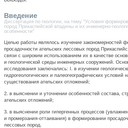
Введение
Диссертация по геологии, на тему "Условия формиро
пород Прикаспийской впадины и их инженерно-геолог
особенности"
Целью работы являлось изучение закономерностей 
просадочности ательских лессовых пород Прикаспийс
связи с широким использованием их в качестве осно
и геологической среды инженерных сооружений. Осно
исследования заключались: I. в изучении геологическ
гидрогеологических и палеогеографических условий н
существования ательских отложений;
2. в выяснении и уточнении особенностей состава, ст
ательских отложений;
3. в выяснении роли гипергенных процессов (увлажн
и промерзания-оттаивания) в формировании просадоч
лессовых пород.