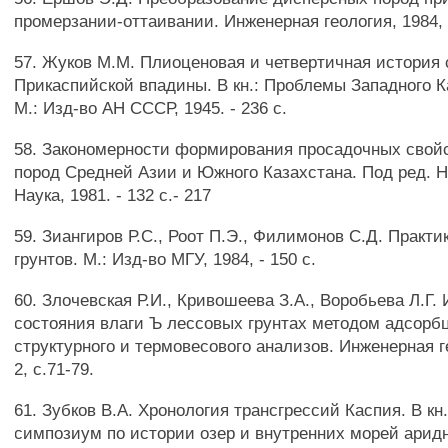
промерзании-оттаивании. Инженерная геология, 1984, 
57. Жуков М.М. Плиоценовая и четвертичная история 
Прикаспийской впадины. В кн.: Проблемы Западного Каз
М.: Изд-во АН СССР, 1945. - 236 с.
58. Закономерности формирования просадочных свой
пород Средней Азии и Южного Казахстана. Под ред. Н.
Наука, 1981. - 132 с.- 217
59. Зиангиров Р.С., Роот П.Э., Филимонов С.Д. Практ
грунтов. М.: Изд-во МГУ, 1984, - 150 с.
60. Злочевская Р.И., Кривошеева З.А., Воробьева Л.Г
состояния влаги Ъ лессовых грунтах методом адсорб
структурного и термовесового анализов. Инженерная г
2, с.71-79.
61. Зубков В.А. Хронология трансгрессий Каспия. В к
симпозиум по истории озер и внутренних морей аридн