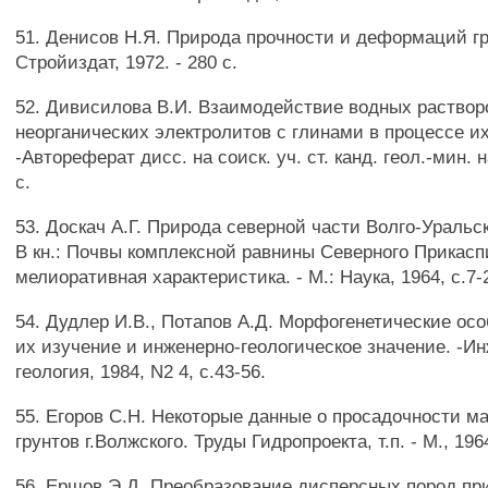
51. Денисов Н.Я. Природа прочности и деформаций гр
Стройиздат, 1972. - 280 с.
52. Дивисилова В.И. Взаимодействие водных раствор
неорганических электролитов с глинами в процессе и
-Автореферат дисс. на соиск. уч. ст. канд. геол.-мин. н
с.
53. Доскач А.Г. Природа северной части Волго-Уральс
В кн.: Почвы комплексной равнины Северного Прикасп
мелиоративная характеристика. - М.: Наука, 1964, с.7-
54. Дудлер И.В., Потапов А.Д. Морфогенетические осо
их изучение и инженерно-геологическое значение. -И
геология, 1984, N2 4, с.43-56.
55. Егоров С.Н. Некоторые данные о просадочности м
грунтов г.Волжского. Труды Гидропроекта, т.п. - М., 196
56. Ершов Э.Д. Преобразование дисперсных пород пр