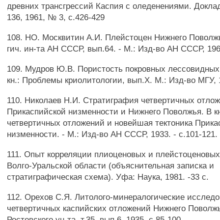
древних трансгрессий Каспия с оледенениями. Докла
136, 1961, № 3, с.426-429
108. НО. Москвитин А.И. Плейстоцен Нижнего Поволжь
гич. ин-та АН СССР, вып.64. - М.: Изд-во АН СССР, 196
109. Мудров Ю.В. Пористость покровных лессовидных
кн.: Проблемы криолитологии, вып.Х. М.: Изд-во МГУ, 1
110. Николаев Н.И. Стратиграфия четвертичных отло
Прикаспийской низменности и Нижнего Поволжья. В к
четвертичных отложений и новейшая тектоника Прика
низменности. - М.: Изд-во АН СССР, 1933. - с.101-121.
111. Опыт корреляции плиоценовых и плейстоценовы
Волго-Уральской области (объяснительная записка и
стратиграфическая схема). Уфа: Наука, 1981. -33 с.
112. Орехов С.Я. Литолого-минералогические исследо
четвертичных каспийских отложений Нижнего Поволжь
Ростовского ун-та, т.35, вып.6, 1935, с.85-100.