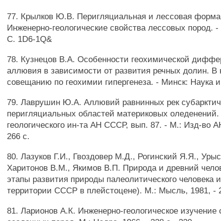
77. Крылков Ю.В. Перигляциальная и лессовая формац
Инженерно-геологические свойства лессовых пород. - М
С. 1D6-1Q&
78. Кузнецов В.А. Особенности геохимической дифф
аллювия в зависимости от развития речных долин. В 
совещанию по геохимии гипергенеза. - Минск: Наука и 
79. Лаврушин Ю.А. Аллювий равнинных рек субарктич
перигляциальных областей материковых оледенений.
геологического ин-та АН СССР, вып. 87. - М.: Изд-во А
266 с.
80. Лазуков Г.И., Гвоздовер М.Д., Рогинский Я.Я., Уры
Харитонов В.М., Якимов В.П. Природа и древний чело
этапы развития природы палеолитического человека и
территории СССР в плейстоцене). М.: Мысль, 1981, - 2
81. Ларионов А.К. Инженерно-геологическое изучение