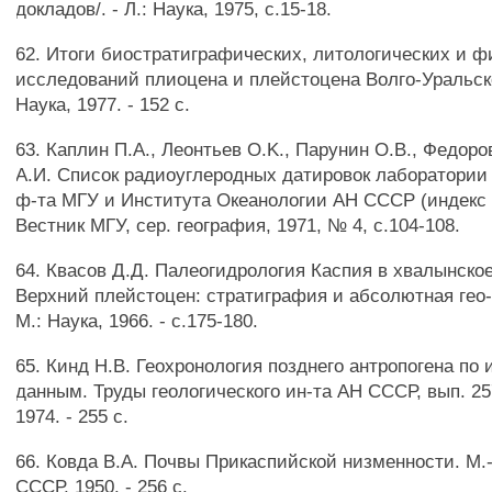
докладов/. - Л.: Наука, 1975, с.15-18.
62. Итоги биостратиграфических, литологических и ф
исследований плиоцена и плейстоцена Волго-Уральск
Наука, 1977. - 152 с.
63. Каплин П.А., Леонтьев O.K., Парунин О.В., Федоро
А.И. Список радиоуглеродных датировок лаборатории
ф-та МГУ и Института Океанологии АН СССР (индек
Вестник МГУ, сер. география, 1971, № 4, с.104-108.
64. Квасов Д.Д. Палеогидрология Каспия в хвалынское 
Верхний плейстоцен: стратиграфия и абсолютная гео-
М.: Наука, 1966. - с.175-180.
65. Кинд Н.В. Геохронология позднего антропогена по
данным. Труды геологического ин-та АН СССР, вып. 257
1974. - 255 с.
66. Ковда В.А. Почвы Прикаспийской низменности. М.-
СССР, 1950. - 256 с.