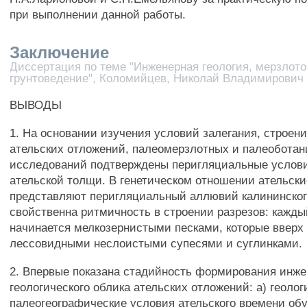
при выполнении данной работы.
Заключение
Диссертация по теме "Инженерная геология, мерзлот
грунтоведение", Коломийцев, Николай Владимирович
ВЫВОДЫ
1. На основании изучения условий залегания, строени
ательских отложений, палеомерзлотных и палеоботан
исследований подтверждены перигляциальные услов
ательской толщи. В генетическом отношении ательск
представляют перигляциальный аллювий калининског
свойственна ритмичность в строении разрезов: кажд
начинается мелкозернистыми песками, которые вверх
лессовидными неслоистыми супесями и суглинками.
2. Впервые показана стадийность формирования инже
геологического облика ательских отложений: а) геолог
палеогеографические условия ательского времени об