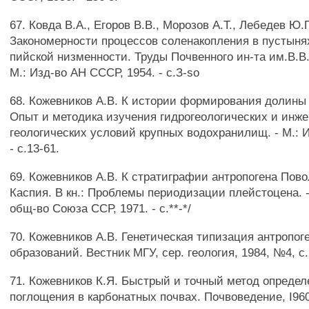
67. Ковда В.А., Егоров В.В., Морозов А.Т., Лебедев Ю.
Закономерности процессов соленакопления в пустыня
пийской низменности. Труды Почвенного ин-та им.В.В.Д
М.: Изд-во АН СССР, 1954. - с.З-so
68. Кожевников А.В. К истории формирования долины В
Опыт и методика изучения гидрогеологических и инже
геологических условий крупных водохранилищ. - М.: И
- с.13-61.
69. Кожевников А.В. К стратиграфии антропогена Пово
Каспия. В кн.: Проблемы периодизации плейстоцена. -
общ-во Союза ССР, 1971. - с.**-*/
70. Кожевников А.В. Генетическая типизация антропо
образований. Вестник МГУ, сер. геология, 1984, №4, с.
71. Кожевников К.Я. Быстрый и точный метод определ
поглощения в карбонатных почвах. Почвоведение, I960