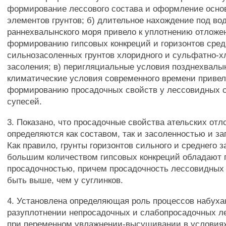
формирование лессового состава и оформление осно
элементов грунтов; б) длительное нахождение под во
раннехвалынского моря привело к уплотнению отложе
формированию гипсовых конкреций и горизонтов сред
сильнозасоленных грунтов хлоридного и сульфатно-х
засоления; в) перигляциальные условия позднехвалын
климатические условия современного времени привел
формированию просадочных свойств у лессовидных с
супесей.
3. Показано, что просадочные свойства ательских от
определяются как составом, так и засоленностью и з
Как правило, грунты горизонтов сильного и среднего 
большим количеством гипсовых конкреций обладают
просадочностью, причем просадочность лессовидных
быть выше, чем у суглинков.
4. Установлена определяющая роль процессов набуха
разуплотнении непросадочных и слабопросадочных л
при переменном увлажнении-высушивании в условия