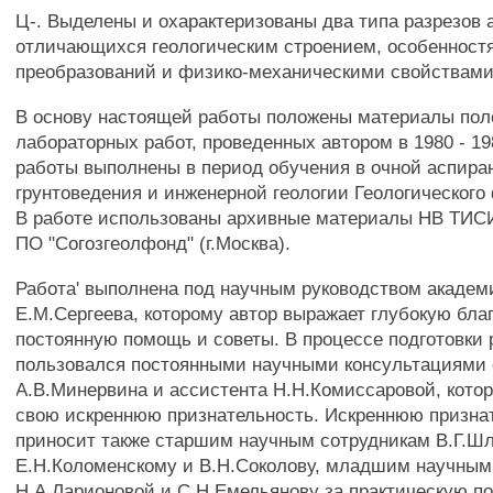
Ц-. Выделены и охарактеризованы два типа разрезов 
отличающихся геологическим строением, особенност
преобразований и физико-механическими свойствами
В основу настоящей работы положены материалы пол
лабораторных работ, проведенных автором в 1980 - 198
работы выполнены в период обучения в очной аспира
грунтоведения и инженерной геологии Геологического
В работе использованы архивные материалы НВ ТИСИЗ
ПО "Согозгеолфонд" (г.Москва).
Работа' выполнена под научным руководством акаде
Е.М.Сергеева, которому автор выражает глубокую бла
постоянную помощь и советы. В процессе подготовки 
пользовался постоянными научными консультациями с
А.В.Минервина и ассистента Н.Н.Комиссаровой, кото
свою искреннюю признательность. Искреннюю призна
приносит также старшим научным сотрудникам В.Г.Шл
Е.Н.Коломенскому и В.Н.Соколову, младшим научным
Н.А.Ларионовой и С.Н.Емельянову за практическую п