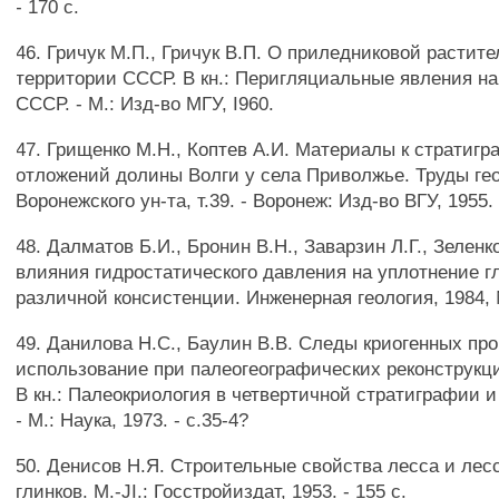
- 170 с.
46. Гричук М.П., Гричук В.П. О приледниковой растит
территории СССР. В кн.: Перигляциальные явления н
СССР. - М.: Изд-во МГУ, I960.
47. Грищенко М.Н., Коптев А.И. Материалы к стратиг
отложений долины Волги у села Приволжье. Труды гео
Воронежского ун-та, т.39. - Воронеж: Изд-во ВГУ, 1955. -
48. Далматов Б.И., Бронин В.Н., Заварзин Л.Г., Зеленк
влияния гидростатического давления на уплотнение г
различной консистенции. Инженерная геология, 1984, 
49. Данилова Н.С., Баулин В.В. Следы криогенных про
использование при палеогеографических реконструк
В кн.: Палеокриология в четвертичной стратиграфии 
- М.: Наука, 1973. - с.35-4?
50. Денисов Н.Я. Строительные свойства лесса и лес
глинков. M.-JI.: Госстройиздат, 1953. - 155 с.