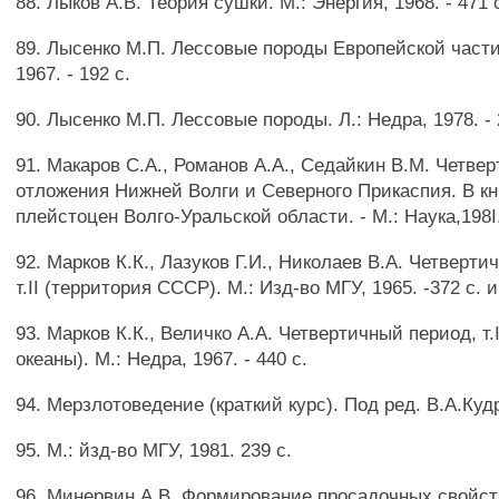
88. Лыков А.В. Теория сушки. М.: Энергия, 1968. - 471 
89. Лысенко М.П. Лессовые породы Европейской части
1967. - 192 с.
90. Лысенко М.П. Лессовые породы. Л.: Недра, 1978. - 
91. Макаров С.А., Романов А.А., Седайкин В.М. Четве
отложения Нижней Волги и Северного Прикаспия. В кн
плейстоцен Волго-Уральской области. - М.: Наука,198I.
92. Марков К.К., Лазуков Г.И., Николаев В.А. Четверти
т.II (территория СССР). М.: Изд-во МГУ, 1965. -372 с. и
93. Марков К.К., Величко А.А. Четвертичный период, т.I
океаны). М.: Недра, 1967. - 440 с.
94. Мерзлотоведение (краткий курс). Под ред. В.А.Куд
95. М.: йзд-во МГУ, 1981. 239 с.
96. Минервин А.В. Формирование просадочных свойст