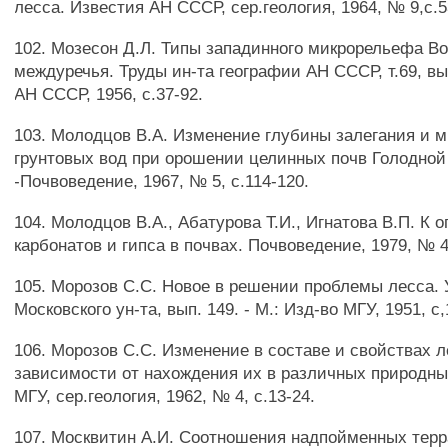
лесса. Известия АН СССР, сер.геология, 1964, № 9,с.5
102. Мозесон Д.Л. Типы западинного микрорельефа Во
междуречья. Труды ин-та географии АН СССР, т.69, вып
АН СССР, 1956, с.37-92.
103. Молодцов В.А. Изменение глубины залегания и 
грунтовых вод при орошении целинных почв Голодной
-Почвоведение, 1967, № 5, с.114-120.
104. Молодцов В.А., Абатурова Т.И., Игнатова В.П. К
карбонатов и гипса в почвах. Почвоведение, 1979, № 4
105. Морозов С.С. Новое в решении проблемы лесса. 
Московского ун-та, вып. 149. - М.: Изд-во МГУ, 1951, с
106. Морозов С.С. Изменение в составе и свойствах 
зависимости от нахождения их в различных природны
МГУ, сер.геология, 1962, № 4, с.13-24.
107. Москвитин А.И. Соотношения надпойменных терр