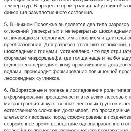
температур. В процессе промерзания набухших образ
фиксация разуплотненного состояния.
5. В Нижнем Поволжье выделяется два типа разрезов 
отложений (перекрытых и неперекрытых шоколадными
отличающихся геологическим строением и длительнос
преобразования. Для разрезов ательских отложений, 
шоколадными глинами, установлено, что под отрица
формами микрорельефа, где толща чаще и на больш
подвержена периодическому промачиванию дождевы
водами, происходит формирование повышенной прос
лессовидных суглинков.
6. Лабораторные и полевые исследования роли гипер
в формировании просадочности ательских лессовых п
микростроения искусственных лессовых грунтов и ле
естественного сложения доказывает, что просадочные
ательских лессовых пород сформированы в позднехва
современное время вследствие однонаправленного во
главнейших процессов: периодического промерзания-