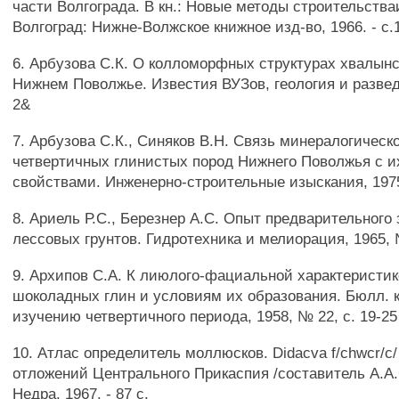
части Волгограда. В кн.: Новые методы строительства
Волгоград: Нижне-Волжское книжное изд-во, 1966. - с.
6. Арбузова С.К. О колломорфных структурах хвалынс
Нижнем Поволжье. Известия ВУЗов, геология и разведк
2&
7. Арбузова С.К., Синяков В.Н. Связь минералогическ
четвертичных глинистых пород Нижнего Поволжья с 
свойствами. Инженерно-строительные изыскания, 1975,
8. Ариель Р.С., Березнер А.С. Опыт предварительного
лессовых грунтов. Гидротехника и мелиорация, 1965, 
9. Архипов С.А. К лиюлого-фациальной характеристи
шоколадных глин и условиям их образования. Бюлл. 
изучению четвертичного периода, 1958, № 22, с. 19-25
10. Атлас определитель моллюсков. Didacva f/chwcr/с
отложений Центрального Прикаспия /составитель А.А.С
Недра, 1967. - 87 с.