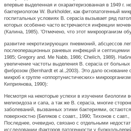
впервые выделенная и охарактеризованная в 1949 г. 
бактериологом W. Burkholder, как фитопатогенный мик
госпитальных условиях В. cepacia вызывает ряд патол
которых особенно часто встречаются инфекции мочево
(Калина, 1985). 'Отмечено, что этот микроорганизм о
развитие некротизирующих пневмоний, абсцессов лег
послеоперационных раневых инфекций и септицемии (
1985; Gregory and. Me Nabb, 1986; Chelich, 1989). Наб
увеличение частоты выделения B. cepacia от больных
фиброзом (Bernhardt et al.,2003). Это дало основание
микроб к группе «оппортунистических» микроорганиз
Киприянова, 1990):
Несмотря на некоторые успехи в изучении биологии 
мелиоидоза и сапа, а так же В. cepacia, многие сторо
заболеваний, вызванных этими бактериями, остаютс
поверхностно (Беляков с соавт., 1990; Тихонов с савт.,
Последнее, очевидно, связано с отдельными недостат
исследовании факторов патогенности у буркхольдери