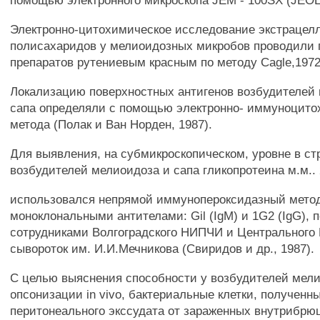
помощью электронного микроскопа JEM - 100SX (JEOL
Электронно-цитохимическое исследование экстраце
полисахаридов у мелиоидозных микробов проводили 
препаратов рутениевым красным по методу Cagle,1972
Локализацию поверхностных антигенов возбудителей
сапа определяли с помощью электронно- иммуноцито
метода (Полак и Ван Норден, 1987).
Для выявления, на субмикроскопическом, уровне в ст
возбудителей мелиоидоза и сапа гликопротеина м.м.. 
использовался непрямой иммунопероксидазный мето
моноклональными антителами: Gil (IgM) и 1G2 (IgG),
сотрудниками Волгоградского НИПЧИ и Центрального
сывороток им. И.И.Мечникова (Свиридов и др., 1987).
С целью выяснения способности у возбудителей мели
опсонизации in vivo, бактериальные клетки, полученн
перитонеального экссудата от зараженных внутрибр