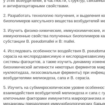
у этих возбудителей, в частности, структур, связанн
и антифагоцитарными свойствами.
2. Разработать технологию получения, и выделения к
биополимеров капсульного вещества возбудителей ме
3. Изучить физико-химические, иммунохимические, 
иммуногенные свойства полученных биополимеров к
субстанции В. pseudomallei и В: mallei.
4. Исследовать особенности воздействия В. pseudomalle
cepacia на кислородзависимую и кислороднезависи
системы фагоцитов, а также изучить динамику измен
биохимической активности некоторых ферментов макр
нуклеотидаза, лизосомальные ферменты) при инфек
возбудителями мелиоидоза, сапа и В. cepacia.
5. Изучить на субмикроскопическом уровне особеннос
взаимодействия возбудителей мелиоидоза и сапа с 
клеточными факторами иммунитета макроорганизма и
механизмы преодоления иммунобиологических барьер