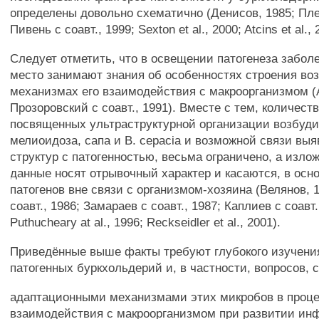
определены довольно схематично (Денисов, 1985; Пле
Пивень с соавт., 1999; Sexton et al., 2000; Atcins et al., 
Следует отметить, что в освещении патогенеза забол
место занимают знания об особенностях строения во
механизмах его взаимодействия с макроорганизмом (
Прозоровский с соавт., 1991). Вместе с тем, количест
посвященных ультраструктурной организации возбуд
мелиоидоза, сапа и В. cepacia и возможной связи вы
структур с патогенностью, весьма ограничено, а изло
данные носят отрывочный характер и касаются, в осн
патогенов вне связи с организмом-хозяина (Велянов, 1
соавт., 1986; Замараев с соавт., 1987; Каплиев с соавт.
Puthucheary at al., 1996; Reckseidler et al., 2001).
Приведённые выше факты требуют глубокого изучени
патогенных буркхольдерий и, в частности, вопросов, 
адаптационными механизмами этих микробов в проце
взаимодействия с макроорганизмом при развитии ин