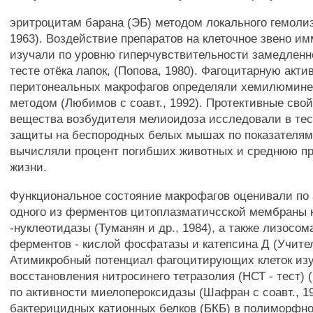
эритроцитам барана (ЭБ) методом локального гемолиза
1963). Воздействие препаратов на клеточное звено им
изучали по уровню гиперчувствительности замедленно
тесте отёка лапок, (Попова, 1980). Фагоцитарную акти
перитонеальных макрофагов определяли хемилюмин
методом (Любимов с соавт., 1992). Протективные свой
вещества возбудителя мелиоидоза исследовали в тес
защиты на беспородных белых мышах по показателям
вычисляли процент погибших животных и среднюю п
жизни.
Функциональное состояние макрофагов оценивали по 
одного из ферментов цитоплазматичсской мембраны кл
-нуклеотидазы (Туманян и др., 1984), а также лизосо
ферментов - кислой фосфатазы и катепсина Д (Учитель
Атимикробный потенциал фагоцитирующих клеток изу
восстановления нитросинего тетразолия (НСТ - тест) (Pa
по активности миелопероксидазы (Шафран с соавт., 1
бактерицидных катионных белков (БКБ) в полиморфн