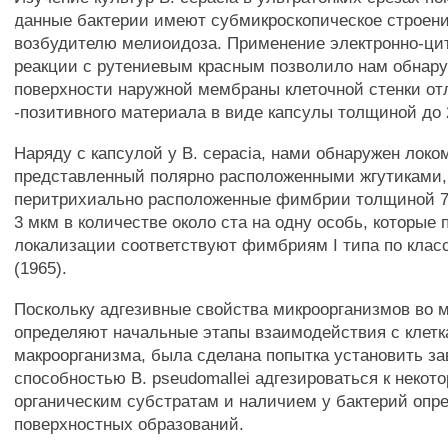
данные бактерии имеют субмикроскопическое строени
возбудителю мелиоидоза. Применение электронно-ци
реакции с рутениевым красным позволило нам обнару
поверхности наружной мембраны клеточной стенки от
-позитивного материала в виде капсулы толщиной до 
Наряду с капсулой у В. cepacia, нами обнаружен локо
представленный полярно расположенными жгутиками,
перитрихиально расположенные фимбрии толщиной 7
3 мкм в количестве около ста на одну особь, которые
локализации соответствуют фимбриям I типа по клас
(1965).
Поскольку адгезивные свойства микроорганизмов во 
определяют начальные этапы взаимодействия с клет
макроорганизма, была сделана попытка установить з
способностью В. pseudomallei адгезироваться к некот
органическим субстратам и наличием у бактерий опр
поверхностных образований.