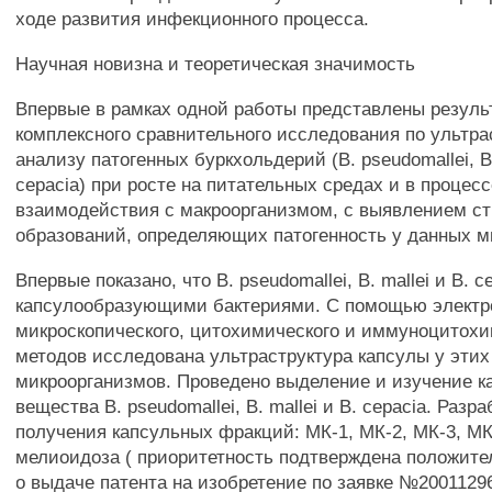
ходе развития инфекционного процесса.
Научная новизна и теоретическая значимость
Впервые в рамках одной работы представлены резуль
комплексного сравнительного исследования по ультр
анализу патогенных буркхольдерий (В. pseudomallei, В.
cepacia) при росте на питательных средах и в процесс
взаимодействия с макроорганизмом, с выявлением с
образований, определяющих патогенность у данных м
Впервые показано, что В. pseudomallei, В. mallei и В. 
капсулообразующими бактериями. С помощью электр
микроскопического, цитохимического и иммуноцитохи
методов исследована ультраструктура капсулы у этих
микроорганизмов. Проведено выделение и изучение к
вещества В. pseudomallei, В. mallei и В. cepacia. Разр
получения капсульных фракций: МК-1, МК-2, МК-3, МК
мелиоидоза ( приоритетность подтверждена положит
о выдаче патента на изобретение по заявке №20011296