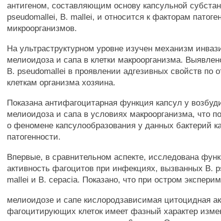
антигеном, составляющим основу капсульной субстан
pseudomallei, В. mallei, и относится к факторам патог
микроорганизмов.
На ультраструктурном уровне изучен механизм инваз
мелиоидоза и сапа в клетки макроорганизма. Выявлен
В. pseudomallei в проявлении адгезивных свойств по 
клеткам организма хозяина.
Показана антифагоцитарная функция капсул у возбуд
мелиоидоза и сапа в условиях макроорганизма, что п
о феномене капсулообразования у данных бактерий ка
патогенности.
Впервые, в сравнительном аспекте, исследована фун
активность фагоцитов при инфекциях, вызванных В. ps
mallei и В. cepacia. Показано, что при остром экспер
мелиоидозе и сапе кислородзависимая цитоцидная а
фагоцитирующих клеток имеет фазный характер изме