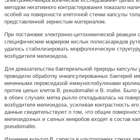
Электронно-микроскопическое исследование- целых к
методом негативного контрастирования показало нали
особей на поверхности клеточной стенки капсулы тол
представленной зернистым материалом.
При постановке электронно-цитохимической реакции 
специфическим маркером кислых полисахаридов рут
удалось стабилизировать морфологическую структуру
возбудителя мелиоидоза.
Для доказательства бактериальной природы капсулы у
проводили обработку инкапсулированных бактерий м
меченными пероксидазой иммуноглобулинами кролик
против целых клеток В. pseudomallei и В. mallei. Было
в обоих случаях метка рыхло откладывалась на повер
возбудителя мелиоидоза, усиливая контрастность его
данные свидетельствуют о том, что общие поверхнос
мелиоидозных и сапных микробов входят в состав ка
pseudomallei.
Изучение культур В. cepacia в ультратонких срезах по