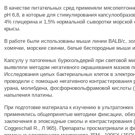
В качестве питательных сред применяли мясопептонн
рН 6,8, в которые для стимулирования капсулообраз
4% глицерина и 1,5% нормальной сыворотки морской 
крысы.
В работе были использованы мыши линии BALB/c, зо
хомячки, морские свинки, белые беспородные мыши и
Капсулу у патогенных буркхольдерий при световой м
выявляли методом негативного окрашивания мазков п
Исследования целых бактериальных клеток в электро
проводили с помощью негативного контрастирования 
урана, молибдена, фосфорновольфрамовой кислоты 
напыления платины.
При подготовке материала к изучению в ультратонких
применялись общепринятые методики фиксации, обе
заключения в эпоксидные смолы и контрастирования (V
Coggeschall R., Л 965). Препараты просматривали и 