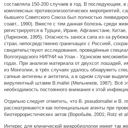
составляла 150-200 случаев в год. В последующем, в
комплексных противоэпизоотических мероприятий, са
бывшего Советского Союза был полностью ликвидиров
соавт., 1990). Вместе с тем данная болезнь среди жи
регистрируется в Турции, Иране, Афганистане, Китае
(Ларионов, 1995). Опасность заноса сапа из-за рубежа
стран, непосредственно граничащих с Россией, сохран
свидетельствуют исследования, проведённые специа
Волгоградского НИПЧИ на Улан - Удэнском мясокомби
годах. При анализе материала от двухсот лошадей, 
из Монголии, в трёх случаях удалось обнаружить сп
сапные антигены и антитела, а в одном случае выдел
вирулентный штамм B.mallei (Мельников, 1987). Всё э
необходимость постоянного внимания к этой инфекци
Отдельно следует отметить, что В. pseudomallei и В. ma
рассматриваются как потенциальные агенты при пров
биотеррористических актов (Воробьёв, 2001; Rotz et all
Интерес для клинической микробиологии имеет так же 