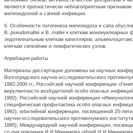
является прогностически неблагоприятным признаком
мелиоидозной и сапной инфекции.
6. Особенности патогенеза мелиоидоза и сапа обусл
В. pseudomallei и В. mallei к клеткам мононуклеарных 
эндотелиальным клеткам капилляров, альвеолоцитам
клеткам селезёнки и лимфатических узлов.
Апробация работы
Материалы диссертации доложены на научных конфе
Волгоградского научно-исследовательского противочу
1992-2000 гг.; Российской научной конференции «Гене
вирулентности возбудителей особо опасных инфекций
1992); Российской научной конференции «Иммунологи
специфическая профилактика особо опасных инфекци
1992); юбилейной конференции, посвященной 25-лети
научно-исследовательского противочумного института
1995); Международной научной конференции, посвящ
со дня рождения И.И.Мечникова «Идей И.И.Мечникова