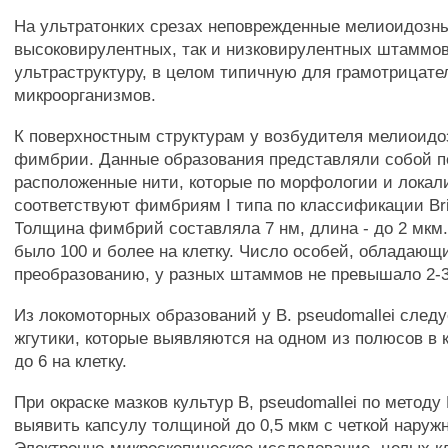
На ультратонких срезах неповрежденные мелиоидозны
высоковирулентных, так и низковирулентных штаммо
ультраструктуру, в целом типичную для грамотрицат
микроорганизмов.
К поверхностным структурам у возбудителя мелиоидо
фимбрии. Данные образования представляли собой 
расположенные нити, которые по морфологии и локал
соответствуют фимбриям I типа по классификации Brin
Толщина фимбрий составляла 7 нм, длина - до 2 мкм
было 100 и более на клетку. Число особей, обладающ
преобразованию, у разных штаммов не превышало 2-
Из локомоторных образований у В. pseudomallei следу
жгутики, которые выявляются на одном из полюсов в 
до 6 на клетку.
При окраске мазков культур В, pseudomallei по методу
выявить капсулу толщиной до 0,5 мкм с четкой наруж