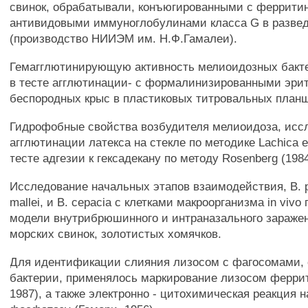
свинок, обрабатывали, конъюгированными с феррити
антивидовыми иммуноглобулинами класса G в развед
(производство НИИЭМ им. Н.Ф.Гамалеи).
Гемагглютинирующую активность мелиоидозных бакт
в тесте агглютинации- с формалинизированными эри
беспородных крыс в пластиковых титровальных планш
Гидрофобные свойства возбудителя мелиоидоза, иссл
агглютинации латекса на стекле по методике Lachica et 
тесте адгезии к гексадекану по методу Rosenberg (1984
Исследование начальных этапов взаимодействия, В. p
mallei, и В. cepacia с клетками макроорганизма in vivo
модели внутрибрюшинного и интраназального заражен
морских свинок, золотистых хомячков.
Для идентификации слияния лизосом с фагосомами
бактерии, применялось маркирование лизосом ферритин
1987), а также электронно - цитохимическая реакция 