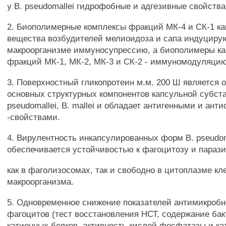
у В. pseudomallei гидрофобные и адгезивные свойства
2. Биополимерные комплексы фракций МК-4 и СК-1 ка
вещества возбудителей мелиоидоза и сапа индуциру
макроорганизме иммуносупрессию, а биополимеры к
фракций МК-1, МК-2, МК-3 и СК-2 - иммуномодуляцию
3. Поверхностный гликопротеин м.м. 200 Ш является 
основных структурных компонентов капсульной субста
pseudomallei, В. mallei и обладает антигенными и ан
-свойствами.
4. Вирулентность инкапсулированных форм В. pseudomal
обеспечивается устойчивостью к фагоцитозу и параз
как в фаголизосомах, так и свободно в цитоплазме кл
макроорганизма.
5. Одновременное снижение показателей антимикробн
фагоцитов (тест восстановления НСТ, содержание ба
катионных белков, активность кислой фосфатазы и ка