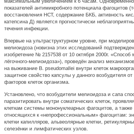
максимальным увеличением к 6 часам. Одновременн
показателей антимикробного потенциала фагоцитов (т
восстановления НСТ, содержание БКБ, активность ки
катепсина Д) является прогностически неблагоприятн
течения инфекции.
Впервые на ультраструктурном уровне, при моделиров
мелиоидоза (новизна этих исследований подтвержден
изобретение № 2157538 от 10 октября 2000г. «Способ
лёгочного-мелиоидоза»), проведён анализ механизмо
на выживание В. pseudomallei внутри клеток макроорг
защитное свойство капсулы у данного возбудителя от
факторов клеток организма.
Установлено, что возбудители мелиоидоза и сапа сп
паразитировать внутри соматических клеток, проявляя
клеткам системы мононуклеарных фагоцитов, а также к
относящихся к «непрофессиональным» фагоцитам: э
клетки капилляров, альвеолярные клетки, ретикулярны
селезёнки и лимфатических узлов.