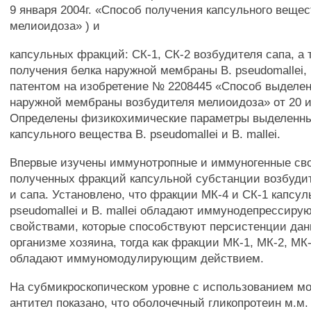
9 января 2004г. «Способ получения капсульного веще
мелиоидоза» ) и
капсульных фракций: СК-1, СК-2 возбудителя сапа, а 
получения белка наружной мембраны В. pseudomallei
патентом на изобретение № 2208445 «Способ выделен
наружной мембраны возбудителя мелиоидоза» от 20 и
Определены физикохимические параметры выделенн
капсульного вещества В. pseudomallei и В. mallei.
Впервые изучены иммунотропные и иммуногенные св
полученных фракций капсульной субстанции возбуди
и сапа. Установлено, что фракции МК-4 и СК-1 капсул
pseudomallei и В. mallei обладают иммунодепрессир
свойствами, которые способствуют персистенции дан
организме хозяина, тогда как фракции МК-1, МК-2, МК
обладают иммуномодулирующим действием.
На субмикроскопическом уровне с использованием м
антител показано, что оболочечный гликопротеин м.м.