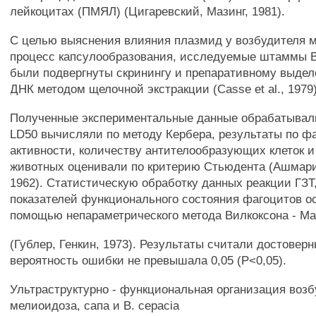
лейкоцитах (ПМЯЛ) (Цигаревский, Мазинг, 1981).
С целью выяснения влияния плазмид у возбудителя 
процесс капсулообразования, исследуемые штаммы В.
были подвергнуты скринингу и препаративному выде
ДНК методом щелочной экстракции (Casse et al., 1979)
Полученные экспериментальные данные обрабатывали
LD50 вычисляли по методу Кербера, результаты по ф
активности, количеству антителообразующих клеток и
животных оценивали по критерию Стьюдента (Ашмари
1962). Статистическую обработку данных реакции ГЗТ,
показателей функционального состояния фагоцитов о
помощью непараметрического метода Вилкоксона - Ма
(Гублер, Генкин, 1973). Результаты считали достовер
вероятность ошибки не превышала 0,05 (Р<0,05).
Ультраструктурно - функциональная организация воз
мелиоидоза, сапа и В. cepacia