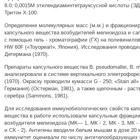
8.0; 0,0015М этилендиаминтетрауксусной кислоты (ЭД
Тритон Х-100.
Определение молекулярных масс (м.м.) и фракциони
капсульного вещества возбудителей мелиоидоза и са
с помощью гель - хроматографии (ГХ) на поливинило
HW 60F («Toyopearl», Япония). Исследования проводи
Детермана (1970).
Препараты капсульного вещества В. pseudomallei, В. ma
анализировали в системе вертикального электрофоре
(1970). Окраску проводили кумасси G - 250; «Stain all»
Германия) (Остерман, 1981), а также щелочным - раст
серебра (Sammons, 1981).
Для исследования иммунобиологических свойств кап
вещества в работе использовали капсульные фракции
возбудителя мелиоидоза (МК— 1, МК - 2, МК - 3, МК - 4
и СК - 2). Антигены вводили белым мышам в дозе 20 
иммунитет оценивали по числу антителообразующих к