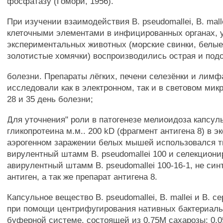
фосфатазу (Гомори, 1956).
При изучении взаимодействия В. pseudomallei, В. mall
клеточными элементами в инфицированных органах, 
экспериментальных животных (морские свинки, белые
золотистые хомячки) воспроизводились острая и по
болезни. Препараты лёгких, печени селезёнки и лимф
исследовали как в электронном, так и в световом микр
28 и 35 день болезни;
Для уточнения" роли в патогенезе мелиоидоза капсул
гликопротеина м.м.. 200 kD (фрагмент антигена 8) в 
аэрогенном заражении белых мышей использовался 
вирулентный штамм В. pseudomallei 100 и селекциони
авирулентный штамм В. pseudomallei 100-16-1, не си
антиген, а так же препарат антигена 8.
Капсульное вещество В. pseudomallei, В. mallei и В. c
при помощи центрифугирования нативных бактериаль
буферной системе, состоящей из 0,75М сахарозы; 0,