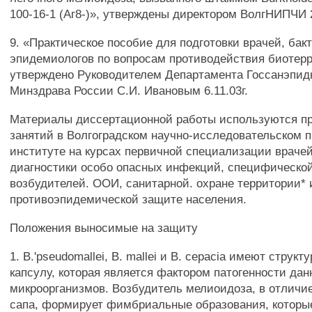
100-16-1 (Аг8-)», утверждены директором ВолгНИПЧИ 2
9. «Практическое пособие для подготовки врачей, бак
эпидемиологов по вопросам противодействия биотер
утверждено Руководителем Департамента Госсанэпид
Минздрава России С.И. Ивановым 6.11.03г.
Материалы диссертационной работы используются п
занятий в Волгоградском научно-исследовательском 
институте на курсах первичной специализации врачей
диагностики особо опасных инфекций, специфическо
возбудителей. ООИ, санитарной. охране территории* 
противоэпидемической защите населения.
Положения выносимые на защиту
1. В.'pseudomallei, В. mallei и В. cepacia имеют струк
капсулу, которая является фактором патогенности да
микроорганизмов. Возбудитель мелиоидоза, в отличие
сапа, формирует фимбриальные образования, котор