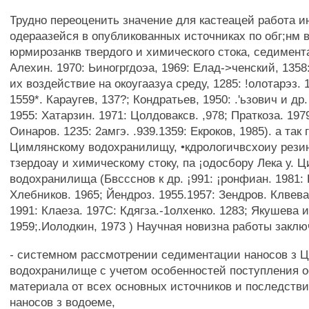
Трудно переоценить значение для кастеацей работа 
одераазейся в опубликованных источниках по обг;нм 
юрмирозанкв твердого и химического стока, седимент
Алехин. 1970: Ьиногргдоэа, 1969: Елад->ченский, 135
их воздействие на окоугаазуа среду, 1285: !олотарэз. 1
1559*. Караугев, 137?; Кондратьев, 1950: .'ьзович и др.
1955: Хатарзин. 1971: Цолдоваксв. ,978; Праткоза. 1979
Оинаров. 1235: 2амгэ. .939.1359: Екроков, 1985). а так 
Цимлянскому водохранилищу, •кдрологичвсхоиу резин
тзердоау и химическому стоку, па ¡одосбору Лека у. 
водохранилища (Бвссснов к др. ¡991: ¡ронфиан. 1981:
Хлебников. 1965; Йендроз. 1955.1957: Зендров. Клвева
1991: Клаеза. 197С: Кдягза.-1олхенко. 1283; Якушева и
1959;.Иолодкин, 1973 ) Научная новизна работы заклю
- системном рассмотрении седиментации наносов з 
водохранилище с учетом особенностей поступления о
материала от всех основных источников и последств
наносов з водоеме,