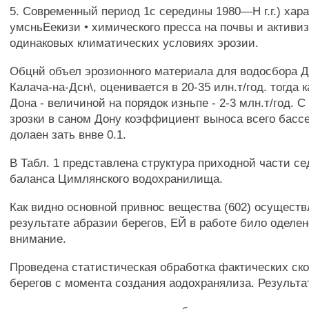
5. Современный период 1с середины 1980—Н г.г.) хар
умсньЕекизи • химического пресса на почвы и активи
одинаковых климатических условиях эрозии.
Обцнй объел эрозионного материала для водосбора До
Калача-на-Дсн\, оценивается в 20-35 илн.т/год. тогда 
Дона - величиной на порядок изньпе - 2-3 млн.т/год. 
зрозки в саном Дону коэффициент выноса всего бассе
долаен зать внве 0.1.
В Табл. 1 представлена структура приходной части с
баланса Цимлянского водохранилища.
Как видно основной привнос вещества (602) осуществ
результате абразии берегов, ЕЙ в работе било оделе
внимание.
Проведена статистическая обработка фактических ск
берегов с момента создания аодохранялиза. Результа