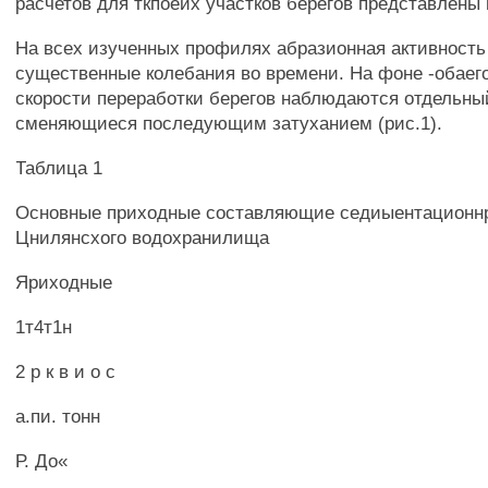
расчетов для ткпоеих участков берегов представлены в
На всех изученных профилях абразионная активност
существенные колебания во времени. На фоне -обаег
скорости переработки берегов наблюдаются отдельный
сменяющиеся последующим затуханием (рис.1).
Таблица 1
Основные приходные составляющие седиыентационнр
Цнилянсхого водохранилища
Яриходные
1т4т1н
2 р к в и о с
а.пи. тонн
Р. До«