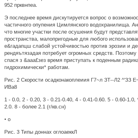
952 прквнпеа.
Э последнее время дискутируется вопрос о возможнос
частичного опупения Цимлянского водохранилища. Ана
что многие участки после осушения будут представля
пространства, малопригодные для любого использова
е&гадапцш слабой устойчивостью против эрозии и д
рендяътязадая потребует огромных средств. Поэтому
спася з &ааа£зез время приступать к поденным ради
гидрохимически* работам.
Рис. 2 Скорости осадконакоплеиия Г7~л ЗТ--Л2 ^'ЗЗ 
ИВа8
1 - 0.0, 2 - 0.20, 3 - 0.21-0.40, 4 - 0.41-0.60. 5 - 0.60-1.0, 
2.0. 8 - более 2.1 (г/кв.сн)
• о
Рис. 3 Типы доннах оглоаеккЛ