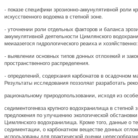
- показе специфики зрозионно-аккунулятивной роли к
искусственного водоема в степной зоне.
- уточнении роли отдельных факторов и баланса зроз
аккумулятивной деятельности Цимлянского водохран
меиаазегося гидрологического реаиха и хозяйственно:
- выявлении основных типов донных отлохекий и зак
пространственного распределения.
- определений, содерхания карбонатов в осадочном м
Результаты исследования поззоляат разработать рек
рациональному природопользовании, исходя из особе
седиментогенвза крупного водохранилища в степной з
предлокения по улучшению экологической обстановки
Цимлянского водохранилища. Кроме того, данные о т
седиментации, о карбонатном веществе донных отлок
использованы для практической оценки целесообраз