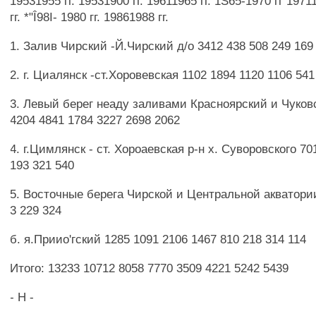
19531955 гг. 19531900 гг. 19611965 гг. 1S65-1970 гг 1971
гг. *"Î98I- 1980 гг. 19861988 гг.
1. Залив Чирский -Й.Чирский д/о 3412 438 508 249 169
2. г. Циалянск -ст.Хоровевская 1102 1894 1120 1106 54
3. Левый берег неаду заливами Красноярский и Чуков
4204 4841 1784 3227 2698 2062
4. г.Цимлянск - ст. Хороаевская р-н х. Суворовского 70
193 321 540
5. Восточные берега Чирской и Центральной акватории
3 229 324
б. я.Приио'гский 1285 1091 2106 1467 810 218 314 114
Итого: 13233 10712 8058 7770 3509 4221 5242 5439
- H -