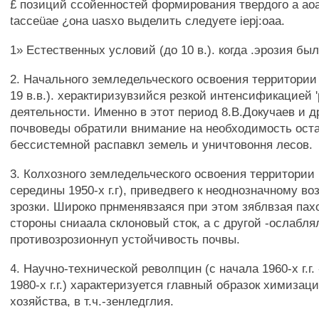
£ позиций ссойенностей формирования твердого а ao
tacceüae ¿она uasxo выделить следуете iepj:oaa.
1» Естественных условий (до 10 в.). когда .эрозия бы
2. Начального земледельческого освоения территории 
19 в.в.). херактиризувзийся резкой интенсификацией 
деятельности. Именно в этот период 8.В.Докучаев и д
почвоведы обратили внимание на необходимость ост
бессистемной распавкл земель и уничтовоння лесов.
3. Колхозного земледельческого освоения территории (с
середины 1950-х г.г), приведвего к неоднозначному во
зрозки. Широко прнменявзаяся при этом зяблвзая пах
стороны сниаала склоновый сток, а с другой -ослабля
противозрозионнуп устойчивость почвы.
4. Научно-технической револпцин (с начала 1960-х г.г.
1980-х г.г.) характеризуется главный образок химизац
хозяйства, в т.ч.-зенледглия.