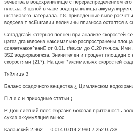
эечветва в водохранилище с перераспределением его
плесаа. 3 целой в чаве водохранилища аккумулирует
шстзиазего натериала. т.8. приведенные выве расчет
водсеяа т всЕшгаяии величины ппизноса остаптся s с
Слгаддгазй катерная полнен при анализе скоростей с
цэгез дга квяоена наксимзльно распространены площад
ссаяетнакоя^еаиЕ от 0.01. г/кв.см до С.20 г/кя.са. Ими
3SZ эодохрааягжза. Значителен и процент площади с 
скоростями (217). На цояг *аксималычх скоростей са
Тяйлицэ 3
Баланс осадочного вещества ¿ Цимлянском водохран
П л е с и приходные статьи ¡
Р. Дон сиегний плес ебразия боковая приточность эол
сукиа аккумуляция вынос
Калачский 2.962 - - 0.014 0.014 2.990 2.252 0.738