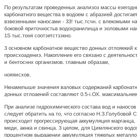
По результатам проведенных анализоз массы езегодн
карбонатного вещества в водоем с абразией достигает
взвезенными наносами - 33! тыс.тсчн. с влекомыми на
боковой яриточностьв водохранилища и эоловыми нан
1S тыс.тоня соотзетстззкно.
3 основном карбонатное вещество донных отлояекий к
происхоадениэ. Накопление его связано с деятельнос
и бентосннх организмов. главным образам,
нояяисхов.
Нкнамелыше значения валовых содержаний карбонатн
донных отлоаений составляют 0.5-i.ОХ. максимальнее
При анализе гидрохимического состава вод и наносов
следует обратить на то, что согласно Н.З.Голубовой С
происходит прогрессирующая аккумуляция марганца, н
меди, акнка и свинца. 3 целом, для Цимлянского вод
процентном вырааении аккумуляция тяжелых металлов