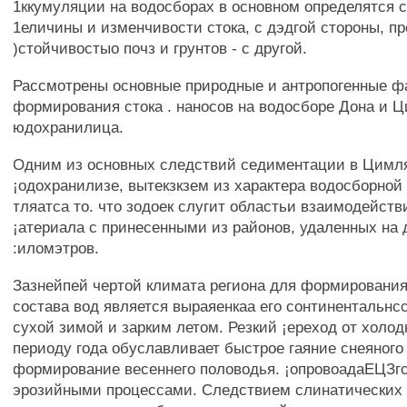
1ккумуляции на водосборах в основном определятся
1еличины и изменчивости стока, с дэдгой стороны, п
)стойчивостыо почз и грунтов - с другой.
Рассмотрены основные природные и антропогенные ф
формирования стока . наносов на водосборе Дона и 
юдохранилица.
Одним из основных следствий седиментации в Цимл
¡одохранилизе, вытекзкзем из характера водосборной
тляатса то. что зодоек слугит областьи взаимодейств
¡атериала с принесенными из районов, удаленных на 
:иломэтров.
Зазнейпей чертой климата региона для формировани
состава вод является выраяенкаа его сонтинентальнс
сухой зимой и зарким летом. Резкий ¡ереход от холод
периоду года обуславливает быстрое гаяние снеяного 
формирование весеннего половодья. ¡опровоадаЕЦЗг
эрозийными процессами. Следствием слинатических 