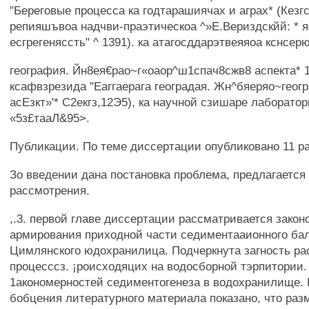
"Береговые процесса ка годтарашиячах и аграх* (Кезгс
репияшъвоа надчви-праэтическоа ^»Е.Вериздскйй: * я
есгрегеняссть" ^ 1391). ка атагосддарэтвеяяоа кснсе
география. Йн8ея€рао~г«оаор^ш1спач8сжв8 аспекта* 13
ксафвзрезида "Еаггаерага геоградая. Жн^бяеряо~геогр
асЕзкт»'* С2екгз,12Э5), ка научной сзишаре лаборато
«5з£тааЛ&95>.
Публикации. По теме диссертации опубликовано 11 ра
Зо введении дана постановка проблема, предлагается 
рассмотрения.
,.3. первой главе диссертации рассматривается зако
армирования приходной части седиментааионного ба
Цимлянского юдохранилица. Подчеркнута загность р
процесссз. ¡роисходяцих на водосборной тэрпитории
1акономерностей седиментогенеза в водохранилище. На
бобцения литературного материала показано, что раз