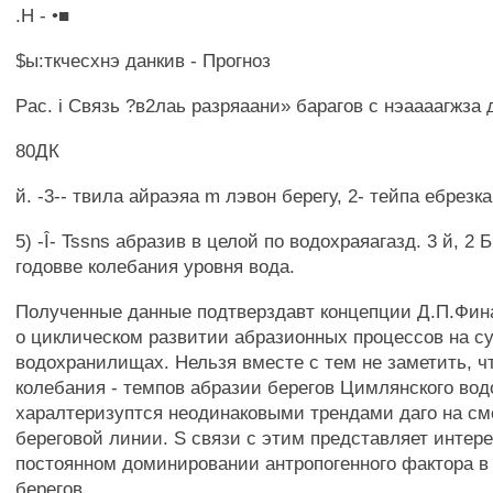
.H - •■
$ы:ткчесхнэ данкив - Прогноз
Pac. i Связь ?в2лаь разряаани» барагов с нэаааагжза 
80ДК
й. -3-- твила айраэяа m лэвон берегу, 2- тейпа ебрезка 
5) -Î- Tssns абразив в целой по водохраяагазд. 3 й, 2 
годовве колебания уровня вода.
Полученные данные подтверздавт концепции Д.П.Финар
о циклическом развитии абразионных процессов на с
водохранилищах. Нельзя вместе с тем не заметить, 
колебания - темпов абразии берегов Цимлянского во
харалтеризуптся неодинаковыми трендами даго на см
береговой линии. S связи с этим представляет интере
постоянном доминировании антропогенного фактора в
берегов.