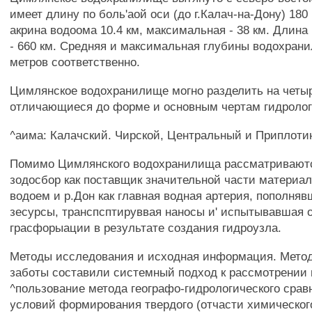
имеет длину по боль'аой оси (до г.Калач-на-Дону) 180
акрина водоома 10.4 км, максимальная - 38 км. Длина
- 660 км. Средняя и максимальная глубины водохранил
метров соответственно.
Цимлянское водохранилище могно разделить на четыр
отличающиеся до форме и основным чертам гидролог
^аима: Калачский. Чирской, Центральный и Приплоти
Помимо Цимлянского водохранилища рассматриваются
зодосбор как поставщик значительной части материал
водоем и р.Дон как главная водная артерия, пополня
зесурсы, транспсптируввая наносы и' испытывавшая 
грасфорыации в результате создания гидроузла.
Методы исследования и исходная информация. Мето
заботы составили системный подход к рассмотрении 
^пользование метода географо-гидрологического сравне
условий формирования твердого (отчасти химического