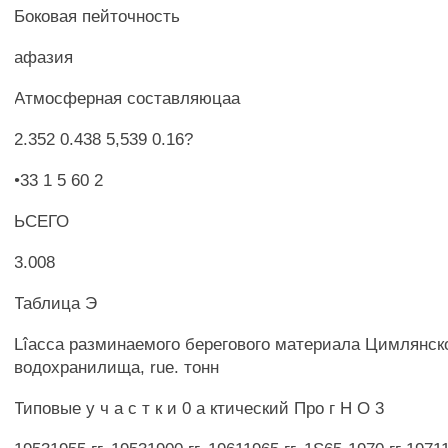
Боковая пейточность
афазия
Атмосферная составляюцаа
2.352 0.438 5,539 0.16?
•33 1 5 60 2
ЬСЕГО
3.008
Таблица Э
Lîacca разминаемого берегового материала Цимлянск
водохранилища, rue. тонн
Типовые у ч а с т к и 0 а ктический Про г Н О 3