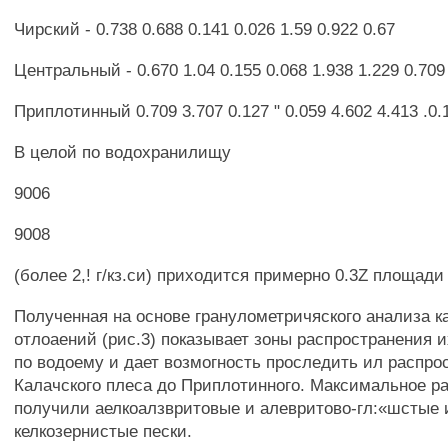
Чирский - 0.738 0.688 0.141 0.026 1.59 0.922 0.67
Центральный - 0.670 1.04 0.155 0.068 1.938 1.229 0.709
Приплотинный 0.709 3.707 0.127 " 0.059 4.602 4.413 .0.
В целой по водохранилищу
9006
9008
(более 2,! г/кз.си) приходится примерно 0.3Z площади
Полученная на основе гранулометричяского анализа к
отлоаений (рис.3) показывает зоны распространения и
по водоему и дает возмогность проследить ил распро
Калачского плеса до Приплотинного. Максимальное р
получили аелкоалзвритовые и алевритово-гл:«шстые 
келкозернистые пески.