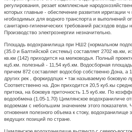
регулирования, резает комплексные народохозяйствен
которых главные - обеспечение развития ирригации ч
нгобходимых для водного транспорта и выполнений о
санитарно-гигиенических требований расходов воды 
Производство электроэнергии незначительно.
Площадь водохранилища при НШ2 (нормальном подп
(35.0 и Балтийской системы) составляет 2702 кв.км, и
кв.км (142) приходится на мелководья. Полный проект
кцб.км. полезный - 11,54 куб.км. Водосборная площадь 
причем 872 составляет водосбор собственно Дона, а 
других рек , форкирдпцкх • так называемую боковую л
Соответственно на. Дон приходится 20,5 куб.кы средн
притока, на боковув приточность 1.5 куб.км. По коэф
водообмена (1.05-1.70) Цимлянское водохраниличе от
водоемам с небольшим значением этого показателя. Ч
отновения полезного объема к стоку, водохранилище 
ведущих позиций по стране.
Цимлянское водохранилище вытянуто с северо-востока