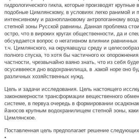
гидрологического гикла, которые производят крупные
подобные Цимлянскому, в условиях легко ранимой и 
интенсивному и разноплановому антропоганному воз
степной зоны Русской равнины. Данная проблема сто
остро, что в вироких кругах общественности, да и сп
обсувдается вопрос о негативном влиянии равнинных
т.ч. Цимлянского, на окруяавщуш среду и целесообра
полного спуска, то хотя бы частичного кх опорожнения.
частности, чрезвычайно ваяно знать, что из себя буд
осусиввееся дно водохранилища, в .какой норе оно бу
различных хозяйственных нужд.
Цель и задачи исследования. Цель настоящего иссле
закономерности трансформации вещественного обмен
системе, в первуа очередь в формировании осадконак
йаносов крупным водохранилищем степной зоны, каки
Цимлянское.
Поставленная цель предполагает решение следующих
•