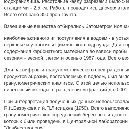
юдохранилища. Расстояние кеяду разрезами было 5 км
станциями - 2.5 км. Работы проводились дночеряатвл
Всего отобрано 350 проб грунта.
Взвешенные вещества отбирались батометром йолчан
наиболее активного иг поступления в водоем - в устья
верховье и у плотины Цимлянского гидроузда. Для о
содержания карбонатного материала во взвеси пробы
сезонам - весной, летом и осенью 1987 года. Всего взя
Для расвифровки гранулометрического спектра донны
продуктов абразии, поставляемых в водоем, был вып
гранулометрических анализов. С этой целью использ
пипеточный методы, с разделением фракций до 0.001
При интерпретация полученных данных использовала
R.ft.Безрукова и й.П.Лисицкна (1950). Всего выполнен
гранулометрическох определений береговых и доннкх 
которых были проведены в Центральной лаборатории
"Лснбассгеологкя".