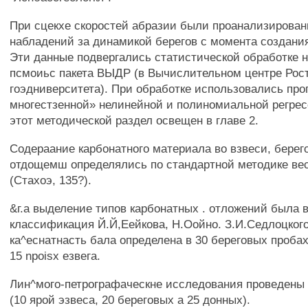
При сцекхе скоростей абразии были проанализирован
набладений за динамикой берегов с момента создани
Эти данные подвергались статистической обработке 
псмоиьс пакета ВЫДР (в Вычислительном центре Рост
гоэдниверситета). При обработке использовались пр
многестзенной» нелинейной и полиномиальной регре
этот методической раздел освещен в главе 2.
Содераание карбонатного материала во взвеси, берег
отдощемш определялись по стандартной методике ве
(Стахоэ, 135?).
&г.а выделение типов карбонатных . отложений была 
классификация Й.Й,Еейкова, Н.Оойно. З.И.Седлоцкого 
ка^еснатнасть бала определена в 30 береговых пробах
15 npoisx езвега.
Лин^мого-петрографаческне исследования проведены 
(10 ярой эзвеса, 20 береговых а 25 донных).