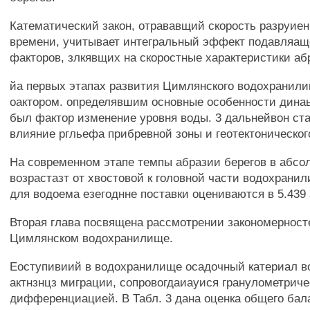
Катематический закон, отрававщий скорость разруиен
времени, учитывает интегральный эффект подавляащ
факторов, злкявщих на скоростные характеристики аб
йа первых этапах развития Цимлянского водохранил
оактором. определявшим основные особенности динаь.:
был фактор изменение уровня воды. 3 дальнейвон ст
влияние ргльефа прибревной зоны и геотектоническог
На современном этапе темпы абразии берегов в абсо
возрастазт от хвостовой к головной части водохранил
для водоема езегоднне поставки оцениваются в 5.439 
Вторая глава посвящена рассмотрении закономерност
Цимлянском водохранилище.
Еоступивиий в водохранилище осадочный катериал в
актнзнцз миграции, сопровогдаиауися гранулометриче
дифференциацией. В Табл. 3 дана оценка общего бал