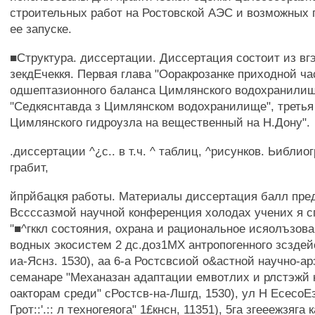
строительных работ на Ростовской АЭС и возможных 
ее запуске.
■Структура. диссертации. Диссертация состоит из вгэ
зекдЕчеккя. Первая глава "Ооракрозанке приходной ча
одшептазионного баланса Цимлянского водохранилища
"Седкяснтавда з Цимлянском водохранилище", третья
Цимлянского гидроузла на вещественный на Н.Дону".
.диссертации ^¿с.. в т.ч. ^ таблиц, ^рисунков. Ьиблио
грабит,
йпрйбацкя работы. Материалы диссертация балл пре
Вссссазмой научной конференция холодах учених я 
"■^гккл состояния, охрана и рациональное исяолъзов
водных экосистем 2 дс.доз1МХ антропогенного зсздей
иа-Яснз. 1530), аа 6-а Ростсвсиой о&астной научно-а
семанаре "Механазан адаптации емвотлих и рлстэжй
оакторам среди" сРостсв-на-Лшгд, 1530), ул Н ЕсесоЕ
Грот::'.:: л техногеяога" 1£кнсн, 11351), 5га згееежзяга