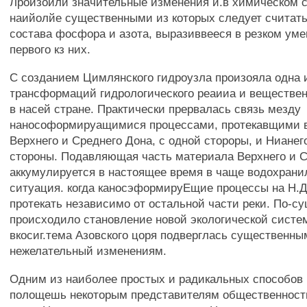
Лроизоили значительные изменения и.в химическом с
наийолйе существенными из которых следует считат
состава фосфора и азота, выразиввееся в резком ум
первого кз них.
С созданием Цимлянского гидроузла произояла одна 
трансформаций гидрологического реаииа и вещественн
в насей стране. Практически прервалась связь мезду
нанософормируащимися процессами, протекавщими в
Верхнего и Среднего Дона, с одной стороры, и Нианег
стороны. Подавляющая часть материала Верхнего и 
аккумулируется в настоящее время в чаще водохран
ситуация. когда каносэформируЕщие процессы на Н.Д
протекать независимо от остальной части реки. По-су
происходило становление новой экологической систем
вкосиг.тема Азовского цоря подверглась существенны
нежелательный изменениям.
Одним из наиболее простых и радикальных способов
полощешь некоторым представителям общественност