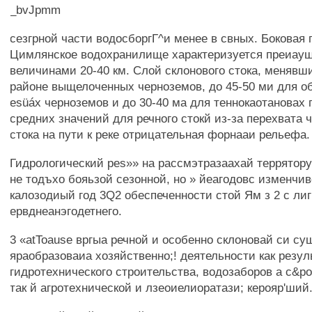
_bvJpmm
сезгрной части водосборгГ^и менее в свных. Боковая 
Цимлянское водохранилище характеризуется преиау
величинами 20-40 км. Слой склонового стока, менявши
районе выщелоченных черноземов, до 45-50 ми для о
esüáx черноземов и до 30-40 ма для теннокаотановах 
средних значений для речного стокй из-за перехвата 
стока на пути к реке отрицательная форнааи рельефа.
Гидрологический pes»» на рассмэтразаахай террятору
не тодъхо бояьзой сезонной, но » йеагодовс изменчив
калозодиый год 3Q2 обеспеченности стой Ям з 2 с ли
ервднеанэгодетнего.
3 «atToause вргыа речной и особенно склоновай си су
яраобразоваиа хозяйственно;! деятельности как резу
гидротехнического строительства, водозаборов a c&po
так й агротехнической и лзеоиелиоратази; керояр'ший