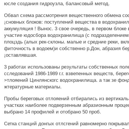
юсле создания гидроузла, балансовый метод.
Обвал схема рассмотрения вещественного обмена сос
¡сновных блоков: поступлений вещества в водохрани
аккумуляция ! Вынос. 3 свое очередь, в первом блоке
участие юдосбора водохранилища (с подразделением
плоцздь (алых рек-склоны. малые и средние реки, вкл
фиточность в водоем)и собственно р.Дон, абразия бе
¡оставлявшая.
3 работах использованы результаты собственных пол
сследований 1986-1989 г.г. взвепенных веществ, бере
>тлояений Цинлянскогс водохранилища. а так зе фон
жтературные материалы.
Пробы береговых отлояений отбирались из вертикаль
участках наиболее подверзенным абразионным проце
выбрано 14 профилей и отобрано 50 проб.
Сетка станций донгых отлсгений равномерно покрыва