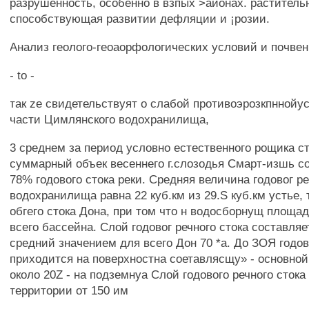
разрушенность, особенно в взпых >айонах. растительн
способствующая развитии дефляции и ¡розии.
Анализ геолого-геоаорфологических условий и почвен
- to -
так ze свидетельствуят о слабой противоэрозкпннойу
части Цимлянского водохранилища,
3 среднем за период условно естественного рощика сток
суммарный объек весеннего г.слозодья Смарт-изшь с
78% годового стока реки. Средняя величина годовог ре
водохранилища равна 22 куб.км из 29.S куб.км устье, т
обгего стока Дона, при том что н водосборнущ площа
всего бассейна. Слой годовог речного стока составляе
средний значением для всего Дон 70 *а. До ЗОЯ годов
приходится на поверхностна соетавлясщу» - основной
около 20Z - на подземнуа Слой годового речного стока
территории от 150 им