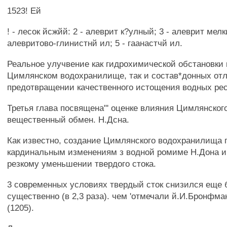
1523! Ей
! - лесок йсжйй: 2 - алеврит к?улный; 3 - алеврит мелк
алевритово-глинистнй ил; 5 - гаанастчй ил.
Реальное улучвение как гидрохимической обстановки 
Цимлянском водохранилище, так и состав*донных отл
предотвращении качественного истощения водных рес
Третья глава посвящена"' оценке влияния Цимлянског
вещественный обмен. Н.Дсна.
Как известно, создание Цимлянского водохранилища 
кардинальным изменениям з водной ромиме Н.Дона и 
резкому уменьшении твердого стока.
3 современных условиях твердый сток снизился еще 
существенно (в 2,3 раза). чем 'отмечали й.И.Бронфма
(1205).