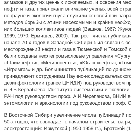
алмазов и других ценных ископаемых, и освоения ме
нефти и газа, привлекали внимание ученых всей стр
по фауне и экологии гнуса служили основой при разра
методов борьбы с этими насекомыми и крайне необх
них больших коллективов людей (Вашков, 1967; Жуков
1969, 1970; Ермишев, 2000). Так, рост числа публикаци
начале 70-х годов в Западной Сибири был связан с о
месторождений нефти и газа в Тюменской и Томской о
были созданы нефтепромысловые управления «Сургу
«Шаимнефть», «Мегионнефть», «Юганскнефть», «Том
«Игримгаз» и др. Большинство публикаций по данном
принадлежит сотрудникам Научно-исследовательского
дезинфектологии (ранее ЦНИДИ) под руководством п
и Э.Б.Кербабаева, Института систематики и экологи
РАН под руководством проф. А.И.Черепанова, ВНИИ 
энтомологии и арахнологии под руководством проф. 
В Восточной Сибири увеличение числа публикаций по
50-х годов, что совпадает с началом строительства ря
электростанций: Иркутской (1950-1958 гг.), Братской (19