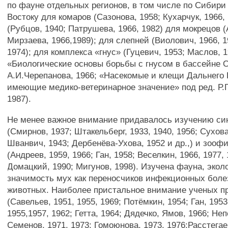
по фауне отдельных регионов, в том числе по Сибир
Востоку для комаров (Сазонова, 1958; Кухарчук, 1966,
(Рубцов, 1940; Патрушева, 1966, 1982) для мокрецов (
Мирзаева, 1966,1989); для слепней (Виолович, 1966, 
1974); для комплекса «гнус» (Гуцевич, 1953; Маслов, 1
«Биологические основы борьбы с гнусом в бассейне О
А.И.Черепанова, 1966; «Насекомые и клещи Дальнего 
имеющие медико-ветеринарное значение» под ред. Р.
1987).
Не менее важное внимание придавалось изучению си
(Смирнов, 1937; Штакельберг, 1933, 1940, 1956; Сухова
Шванвич, 1943; Дербенёва-Ухова, 1952 и др.,) и зоо
(Андреев, 1959, 1966; Ган, 1958; Веселкин, 1966, 1977, 
Домацкий, 1990; Мигунов, 1998). Изучена фауна, эколо
значимость мух как переносчиков инфекционных боле
животных. Наиболее пристальное внимание ученых п
(Савельев, 1951, 1955, 1969; Потёмкин, 1954; Ган, 1953
1955,1957, 1962; Гетта, 1964; Дядечко, Ямов, 1966; Неп
Семенов, 1971, 1973; Гомоюнова, 1973, 1976;Расстегаев