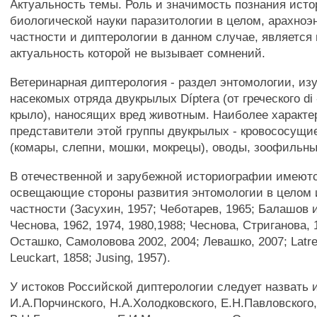
Актуальность темы. Роль и значимость познания ист
биологической науки паразитологии в целом, арахноэ
частности и диптерологии в данном случае, является
актуальность которой не вызывает сомнений.
Ветеринарная диптерология - раздел энтомологии, и
насекомых отряда двукрылых Díptera (от греческого di -
крыло), наносящих вред животным. Наиболее характ
представители этой группы двукрылых - кровососущи
(комары, слепни, мошки, мокрецы), оводы, зоофильны
В отечественной и зарубежной историографии имеютс
освещающие стороны развития энтомологии в целом 
частности (Засухин, 1957; Чеботарев, 1965; Балашов и
Чеснова, 1962, 1974, 1980,1988; Чеснова, Стриганова, 
Осташко, Самоловова 2002, 2004; Левашко, 2007; Latrei
Leuckart, 1858; Jusing, 1957).
У истоков Российской диптерологии следует назвать 
И.А.Порчинского, Н.А.Холодковского, Е.Н.Павловского