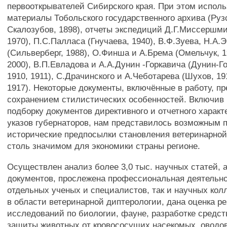
первооткрывателей Сибирского края. При этом испол
материалы Тобольского государственного архива (Рузс
Скалозубов, 1898), отчеты экспедиций Д.Г.Миссершми
1970), П.С.Палласа (Гнучаева, 1940), В.Ф.Зуева, Н.А
(Сильверберг, 1988), О.Финша и А.Брема (Омельчук, 1
2000), В.П.Евладова и А.А.Дунин -Горкавича (Дунин-Го
1910, 1911), С.Драчинского и А.Чеботарева (Шухов, 19
1917). Некоторые документы, включённые в работу, п
сохранением стилистических особенностей. Включив 
подборку документов директивного и отчетного характ
указов губернаторов, нам представилось возможным 
исторические предпосылки становления ветеринарной
столь значимом для экономики страны регионе.
Осуществлен анализ более 3,0 тыс. научных статей, 
документов, прослежена профессиональная деятельно
отдельных ученых и специалистов, так и научных ко
в области ветеринарной диптерологии, дана оценка р
исследований по биологии, фауне, разработке средст
защиты животных от кровососущих насекомых, оводов