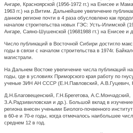
Ангаре, Красноярской (1956-1972 гг.) на Енисее и Мама
1963 гг.) на р.Витим. Дальнейшее увеличение публика
данном регионе почти в 4 раза обусловлено как продо
началом строительства новых ГЭС: Усть-Илимской (196
Ангаре, Саяно-Шушенской (19681988 гт.) на Енисее и д
Число публикаций в Восточной Сибири достигло макс
годы в связи с началом строительства в 1974г. Байка
магистрали.
На Дальнем Востоке увеличение числа публикаций на
годы, где в условиях Приморского края работу по гну
ученые ЗИН АН СССР (Е.Н.Павловский, А.В.Гуцевич, 
Д.Н.Благовещенский, Г.Н.Брегетова, А.С.Мончадский,
З.А.Радзивиловская и др.). Большой вклад в изучение
региона внесен учеными Биолого-почвенного инстит
в 60-е и 70-е годы, когда отмечалось наибольшее чис
среднем 12 в год.