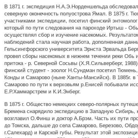
В 1871 г. экспедиция Н.А.Э.Норденшельда обследова
северную оконечность полуострова Ямал. В 1875 г. Тю
участниками экспедиции, посетил финский энтомолог
который по пути следования на пароходе Иртыш - Обь
осуществлял сбор и изучение насекомых. Результато
наблюдений стала научная работа, дополненная данн
Гельсингфорского университета Эрнста Эрвальда Берг
провел сборы насекомых в нижнем течении реки Обь 
притока - р. Северной Сосьвы (Х.Я.Сильверберг, 1988).
финский студент - зоолог Н.Сундман посетил Тюмень,
Конды и Самарово (ныне Ханты-Мансийск). В 1885г. в
Самарово по пути к верховьям р.Енисей побывали ис
Е.Р.Хаммарстрем и К.И.Энберг.
В 1875 г. Общество немецких северо-полярных путеш
Бремена снарядило экспедицию в Западную Сибирь, 
возглавил О.Финш и доктор А.Брэм. Часть их пути пр
до Томска, дальше до села Самарово, Березово, Обдо
г.Салехард) и Карской губы. Результат этой экспозици