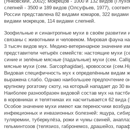
(Янковский, 2002); мокрецов - 1000 и 132 видов (Глухов
слепней - 3500 и 189 видов (Олсуфьев, 1977), соотве
России представлена 82 видами комаров, 322 видами
видами мокрецов, 114 видами слепней.
Зоофильные и синантропные мухи в своём развитии 
связаны с животными и человеком. Мировая фауна на
3 тысяч видов мух. Медико-ветеринарное значение и
представители четырёх семейств: настоящие мухи (се
синие и зелёные мясные (падальные) мухи (сем. Callip
мясные мухи (сем. Sarcophagidae), кровососки (сем.Hi
Видовая специфичность мух к определённым видам 
выражена слабо. Однако наибольшее предпочтение о
крупному рогатому скоту, на который нападает до 30 в
Наиболее разнообразен видовой состав мух на пастби
в коровниках и телятниках их насчитывается 62 вида (
Особое значение мухи имеют как переносчики возбуд
инфекционных и инвазионных болезней: ящура, сибир
туляремии, туберкулёза, рожи и чумы свиней, анаплаз
гельминтозов (телязиоз, габронемоз, драшейоз, пара