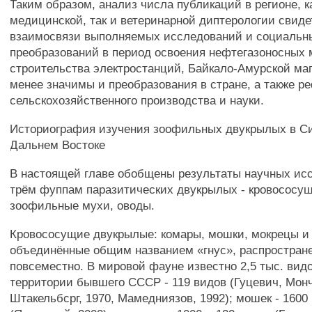
Таким образом, анализ числа публикаций в регионе, к
медицинской, так и ветеринарной диптерологии свиде
взаимосвязи выполняемых исследований и социальн
преобразований в период освоения нефтегазоносных
строительства электростанций, Байкало-Амурской ма
менее значимы и преобразования в стране, а также 
сельскохозяйственного производства и науки.
Историография изучения зоофильных двукрылых в С
Дальнем Востоке
В настоящей главе обобщены результаты научных ис
трём фуппам паразитических двукрылых - кровососу
зоофильные мухи, оводы.
Кровососущие двукрылые: комары, мошки, мокрецы и
объединённые общим названием «гнус», распростран
повсеместно. В мировой фауне известно 2,5 тыс. видо
территории бывшего СССР - 119 видов (Гуцевич, Мон
Штакельбсрг, 1970, Мамедниязов, 1992); мошек - 1600