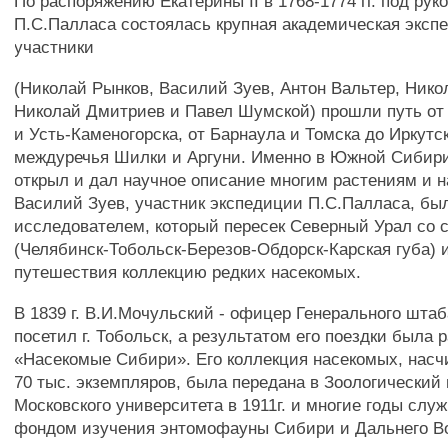
По распоряжению Екатерины II в 1768-1774 гг. под ру
П.С.Палласа состоялась крупная академическая эксп
участники
(Николай Рынков, Василий Зуев, Антон Вальтер, Нико
Николай Дмитриев и Павел Шумской) прошли путь от 
и Усть-Каменогорска, от Барнаула и Томска до Иркутс
междуречья Шилки и Аргуни. Именно в Южной Сибири
открыл и дал научное описание многим растениям и 
Василий Зуев, участник экспедиции П.С.Палласа, бы
исследователем, который пересек Северный Урал со 
(Челябинск-Тобольск-Березов-Обдорск-Карская губа) и
путешествия коллекцию редких насекомых.
В 1839 г. В.И.Мочульский - офицер Генерального шта
посетил г. Тобольск, а результатом его поездки была 
«Насекомые Сибири». Его коллекция насекомых, нас
70 тыс. экземпляров, была передана в Зоологический
Московского университета в 1911г. и многие годы сл
фондом изучения энтомофауны Сибири и Дальнего Во