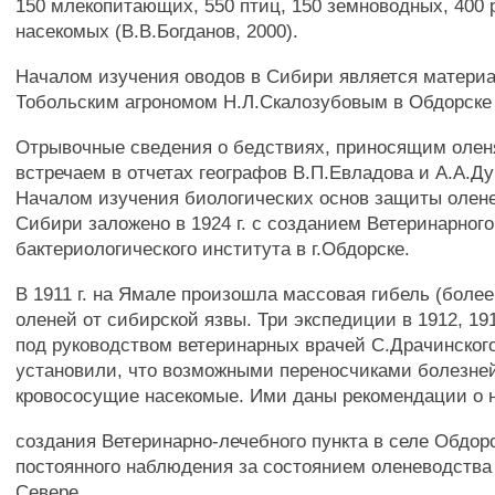
150 млекопитающих, 550 птиц, 150 земноводных, 400 
насекомых (В.В.Богданов, 2000).
Началом изучения оводов в Сибири является матери
Тобольским агрономом Н.Л.Скалозубовым в Обдорске в
Отрывочные сведения о бедствиях, приносящим оле
встречаем в отчетах географов В.П.Евладова и А.А.Ду
Началом изучения биологических основ защиты олене
Сибири заложено в 1924 г. с созданием Ветеринарного
бактериологического института в г.Обдорске.
В 1911 г. на Ямале произошла массовая гибель (более
оленей от сибирской язвы. Три экспедиции в 1912, 191
под руководством ветеринарных врачей С.Драчинског
установили, что возможными переносчиками болезне
кровососущие насекомые. Ими даны рекомендации о 
создания Ветеринарно-лечебного пункта в селе Обдор
постоянного наблюдения за состоянием оленеводства
Севере.