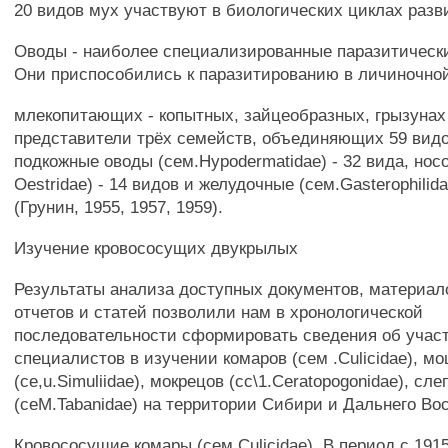
20 видов мух участвуют в биологических циклах разв
Оводы - наиболее специализированные паразитическ
Они приспособились к паразитированию в личиночной
млекопитающих - копытных, зайцеобразных, грызунах 
представители трёх семейств, объединяющих 59 видо
подкожные оводы (сем.Hypodermatidae) - 32 вида, нос
Oestridae) - 14 видов и желудочные (сем.Gasterophilida
(Грунин, 1955, 1957, 1959).
Изучение кровососущих двукрылых
Результаты анализа доступных документов, материал
отчетов и статей позволили нам в хронологической
последовательности сформировать сведения об учас
специалистов в изучении комаров (сем .Culicidae), м
(ce,u.Simuliidae), мокрецов (сс\1.Ceratopogonidae), сле
(ceM.Tabanidae) на территории Сибири и Дальнего Вос
Кровососущие комары (сем.Culicidae). В период с 1915г