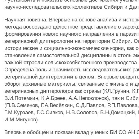
научно-исследовательских коллективов Сибири и Дал
Научная новизна. Впервые на основе анализа и истор
метода воссоздано целостное представление о зарож
формирования нового научного направления в паразит
ветеринарной диптерологии на территории Сибири. 
исторические и социально-экономические корни, как 
становления самостоятельной дисциплины в столь э
важной отрасли сельскохозяйственного производства 
Определена роль и значимость исследовательских ра
ветеринарной диптерологии в целом. Впервые вводят
оборот архивные материалы, связанные с жизнью и 
ветеринарных диптерологов как страны (КЛ.Грунин, К.
В.И.Потемкин, К.А.Бреев, А.А.Непоклонов), так и Сиб
(П.В.Семенов, Г.А.Весёлкин, С.Д.Павлов, Р.П.Павлова
Г.М.Курзаев, Г.С.Сивков, Н.В.Солопов, В.Н.Домацкий,
И.М.Мигунов).
Впервые обобщен и показан вклад ученых БИ СО АН