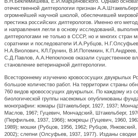
В.Н.Беклемишева, Е.И.Марциновского. Однако основа
отечественной диптерологии признан А.А.Штакельберг
огромнейшей научной школой, обеспечившей мировой
престижа российских диптерологов. Именно его мето
и направления легли в основу исследований, выполн
диптерологами не только в СССР, но и многих стран м
соратники и последователи И.А.Рубцов, Н.Г.Олсуфьев
Н.А.Виолович, КЛ.Грунин, В.И.Потемкин, К.П.Андреев,
С.Д.Павлов, А.А.Непоклонов оказали существенное в
становление ветеринарной диптерологии.
Всестороннему изучению кровососущих двукрылых Р
большое количество работ. На территории страны об
760 видов кровососущих двукрылых. По каждому из с
биологической группы насекомых опубликованы фун
монографии: комары (Штакельберг, 1927, 1937; Мончад
Маслов, 1967; Гуцевич, Мончадский, Штакельберг, 197
(Перфильев, 1937, 1966); мокрецы (Гуцевич, 1960, 1962
1989); мошки (Рубцов, 1956, 1962; Рубцов, Янковский,
2002); слепни (Олсуфьев, 1937, 1977). Изданы сводки