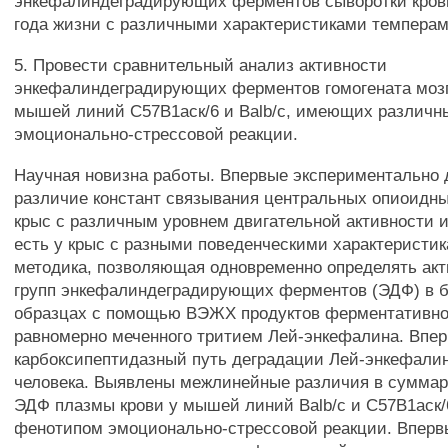
энкефалиндеградирующих ферментов сыворотки крови
года жизни с различными характеристиками темперам
5. Провести сравнительный анализ активности
энкефалиндеградирующих ферментов гомогената мозг
мышей линий С57В1аск/6 и Balb/c, имеющих различн
эмоционально-стрессовой реакции.
Научная новизна работы. Впервые экспериментально 
различие констант связывания центральных опиоидны
крыс с различным уровнем двигательной активности и
есть у крыс с разными поведенческими характеристик
методика, позволяющая одновременно определять акт
групп энкефалиндеградирующих ферментов (ЭДФ) в 
образцах с помощью ВЭЖХ продуктов ферментативно
равномерно меченного тритием Лей-энкефалина. Впе
карбоксипептидазный путь деградации Лей-энкефалин
человека. Выявлены межлинейные различия в суммар
ЭДФ плазмы крови у мышей линий Balb/c и С57В1аск
фенотипом эмоционально-стрессовой реакции. Вперв