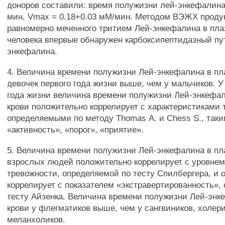
доноров составили: время полужизни лей-энкефалина, 
мин, Vmax = 0.18+0.03 мМ/мин. Методом ВЭЖХ проду
равномерно меченного тритием Лей-энкефалина в пла
человека впервые обнаружен карбоксипептидазный пу
энкефалина.
4. Величина времени полужизни Лей-энкефалина в пл
девочек первого года жизни выше, чем у мальчиков. У
года жизни величина времени полужизни Лей-энкефа
крови положительно коррелирует с характеристиками 
определяемыми по методу Thomas А. и Chess S., таки
«активность», «порог», «приятие».
5. Величина времени полужизни Лей-энкефалина в пл
взрослых людей положительно коррелирует с уровне
тревожности, определяемой по тесту Спилбергера, и 
коррелирует с показателем «экстравертированность»,
тесту Айзенка. Величина времени полужизни Лей-энк
крови у флегматиков выше, чем у сангвиников, холери
меланхоликов.