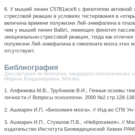
6. У мышей линии С57В1аск/6 с фенотипом активной
стрессовой реакции в условиях тестирования в «откр
величина времени полужизни Лей-энкефалина в плаз
чем у мышей линии Balb/c, имеющих фенотип пассив
эмоционально-стрессовой реакции, тогда как отличия
полужизни Лей-энкефалина в гомогенате мозга этих
отсутствуют.
Библиография
Диссертация по биологии, кандидата биологических н
Марина Владимировна, Москва
1. Алфимова М.В., Трубников В.И., Генные основы те
личности.// Вопросы психологии. 2000 №2 стр.128-138
2. Ашмарин И.П. «Биохимия мозга». // Изд-во СПб Ун-т
3. Ашмарин И.П., Стукалов П.В., «Нейрохимия». // Мо
издательство Института Биомедицинской Химии РАМН