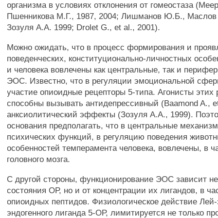
организма в условиях отклонения от гомеостаза (Меер
Пшенникова М.Г., 1987, 2004; Лишманов Ю.Б., Маслов 
Зозуля А.А. 1999; Drolet G., et al., 2001).
Можно ожидать, что в процесс формирования и прояв
поведенческих, конституционально-личностных особ
и человека вовлечены как центральные, так и перифе
ЭОС. Известно, что в регуляции эмоциональной сфе
участие опиоидные рецепторы 5-типа. Агонисты этих 
способны вызывать антидепрессивный (Baamond A., et 
анксиолитический эффекты (Зозуля А.А., 1999). Поэт
основания предполагать, что в центральные механиз
психических функций, в регуляцию поведения животн
особенностей темперамента человека, вовлечены, в ч
головного мозга.
С другой стороны, функционирование ЭОС зависит не
состояния ОР, но и от концентрации их лигандов, в ча
опиоидных пептидов. Физиологическое действие Лей
эндогенного лиганда 5-ОР, лимитируется не только п