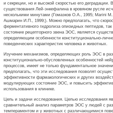
и секреции, но и высокой скоростью его деградации. 
существования Лей-энкефалина в кровяном русле ис
несколькими минутами (Гомазков О.А., 1995; Marini М., 
Ашмарин И.П., 1999;). Можно предполагать, что скоро
ферментативного гидролиза опиоидных пептидов, так 
состояние рецепторного звена ЭОС, является сущест
определяющим особенности конституционально-личн
поведенческих характеристик человека и животных.
Изучение механизмов, определяющих роль ЭОС в ра
конституционально-обусловленных особенностей ней
процессов, имеет не только фундаментальное значен
предполагать, что эти исследования позволят осуще
эффективности фармакологических и других воздейс
модулирующих состояние ЭОС, и повысить эффектив
использования в клинике.
Цель и задачи исследования. Целью исследования я
сравнительный анализ параметров ЭОС у людей с р
темпераментом и у животных с различающимися пов