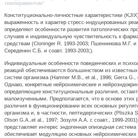
темпераментом"
Конституционально-личностные характеристики (KJIX
выраженность и характер стресс-индуцированных реа
определяют особенности развития патологических про
случаев и индивидуальную чувствительность к фарм
средствам (Cloninger R. 1993-2003; Пшенникова М.Г. и 
Середенин С.Б. и соавт. 1993-2003;).
Индивидуальные особенности поведенческих и психо
реакций обеспечиваются большинством из известных
систем организма (Hamner М.В., et al., 1996; Gerra G., e
Однако, конкретные нейрохимические и нейроэндокр
определяющие конституциональные различия, остаю
малоизученными. Предполагается, что в основе этих
различия в функционировании всех основных регуля
организма и, в частности, пептидергических (Pliszka S.R
Olson G.A.,et al., 1997; Зозуля A.A. с соавт., 1999-2001
представляет интерес эндогенная опиоидная система 
обеспечивает модуляцию основных нейрохимических