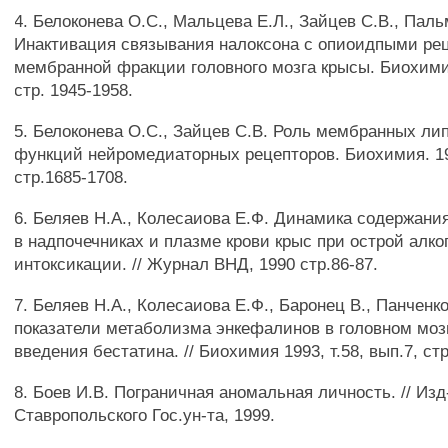
4. Белоконева О.С., Мальцева Е.Л., Зайцев С.В., Паль
Инактивация связывания налоксона с опиоидпыми ре
мембранной фракции головного мозга крысы. Биохимия
стр. 1945-1958.
5. Белоконева О.С., Зайцев С.В. Роль мембранных ли
функций нейромедиаторных рецепторов. Биохимия. 199
стр.1685-1708.
6. Беляев Н.А., Колесаиова Е.Ф. Динамика содержани
в надпочечниках и плазме крови крыс при острой алко
интоксикации. // Журнал ВНД, 1990 стр.86-87.
7. Беляев Н.А., Колесаиова Е.Ф., Баронец В., Панченк
показатели метаболизма энкефалинов в головном моз
введения бестатина. // Биохимия 1993, т.58, вып.7, стр
8. Боев И.В. Пограничная аномальная личность. // Изд
Ставропольского Гос.ун-та, 1999.