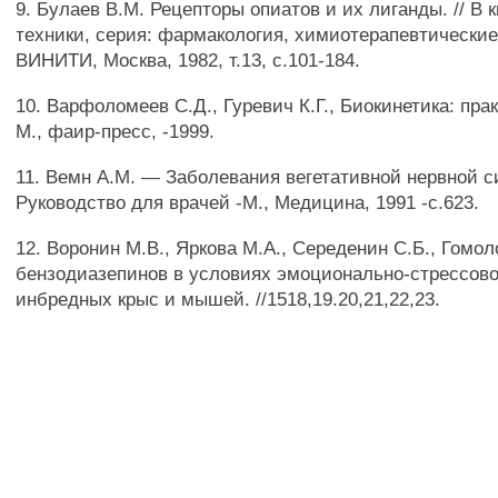
9. Булаев В.М. Рецепторы опиатов и их лиганды. // В к
техники, серия: фармакология, химиотерапевтические
ВИНИТИ, Москва, 1982, т.13, с.101-184.
10. Варфоломеев С.Д., Гуревич К.Г., Биокинетика: прак
М., фаир-пресс, -1999.
11. Вемн A.M. — Заболевания вегетативной нервной с
Руководство для врачей -М., Медицина, 1991 -с.623.
12. Воронин М.В., Яркова М.А., Середенин С.Б., Гомо
бензодиазепинов в условиях эмоционально-стрессово
инбредных крыс и мышей. //1518,19.20,21,22,23.