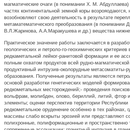
магматические очаги (в понимании X. М. Абдуллаева)
частях континентальной земной коры возрояодаюгся, 
возобновляют свою деятельность в результате переп
метаматематического преобразования (в понимании Д
В.Л.Жарикова, А.А.Маракушева и др.) вещества нижне
Практическое значение работы заключается в разрабо
геологических и петроло-го-геохимических критериев
редкаметальной лейког-ранитовой формации и ее асс
полным охватом продуктов всей рудно-магматической
продуктивный интрузив-околорудные метасоматиты-р
образования. Полученные результаты являются петро
основой разработки генетических моделей формиров
редкометапьных месторождений;- проведения поисков
вольфрам, молибден, олово, бериллий, литий, фтор и
элементы; оценки перспектив территории Республики 
редкометальное оруденение особенно в тех районах, 
массивы слабо вскрыты эрозией или представляют с
полихронные, полиформационные и пространственно 
сопряженные ассоциации: гранитный интрузив в гран