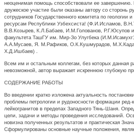
неоценимая помощь способствовали ее завершению.
дружеское участие были оказаны автору со сторонь р
сотрудников Государственного комитета по геологии 
ресурсам Республики Узбехсиста! (Ф.И.Исламов, В.Н.
В.В.Козырев, К.Л.Бабаев, И.М.Голованов, Р.Г.Юсупов и
факультета ТашГУ им. Мир-Зо Улугбека (И.М.Исамухг
А.А.Мусаев, Я. М.Рафиков, О.К.Кушмурадов, М.Х.Када
Х.Д.Ишбаев) .
Всем им и остальным коллегам, без которых данная 
невозможной, автор выражает искреннюю глубокую пр
СОДЕРЖАНИЕ РАБОТЫ
Во введении кратко изложена актуальность постановк
проблемы петрологии и рудоносности формации ред-
лейкогранитов в пределах Западного Тянь-Шаня. Опр
цели, задачи и методы проведения исследований. Ос
новизна полученных результатов и практическая Знач
Сформулированы основные научные положения, явля