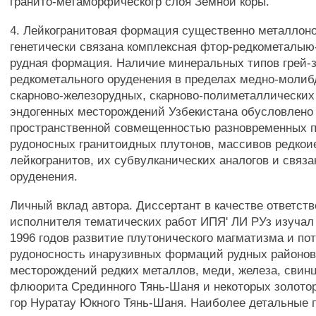
гранито-метаморфическогр слоя Земной коры.
4. Лейкогранитовая формация существенно металлоно
генетически связана комплексная фтор-редкометалыю
рудная формация. Наличие минеральных типов грей-з
редкометального оруденения в пределах медно-молиб
скарново-железорудных, скарново-полиметаллических
эндогенных месторождений Узбекистана обусловлено
пространственной совмещенностью разновременных 
рудоносных гранитоидных плутонов, массивов редкои
лейкогранитов, их субвулканических аналогов и связа
оруденения.
Личный вклад автора. Диссертант в качестве ответств
исполнителя тематических работ ИПЯ' ЛИ РУз изучал 
1996 годов развитие плутонического магматизма и п
рудоносность инарузивных формаций рудных районов
месторождений редких металлов, меди, железа, свинц
флюорита Срединного Тянь-Шаня и некоторых золото
гор Нуратау Юкного Тянь-Шаня. Наиболее детальные 