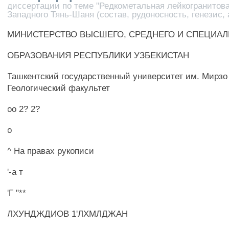
диссертации по теме "Редкометальная лейкогранито
Западного Тянь-Шаня (состав, рудоносность, генезис,
МИНИСТЕРСТВО ВЫСШЕГО, СРЕДНЕГО И СПЕЦИА
ОБРАЗОВАНИЯ РЕСПУБЛИКИ УЗБЕКИСТАН
Ташкентский государственный университет им. Мирзо
Геологический факультет
оо 2? 2?
о
^ На правах рукописи
'-а т
'Г "**
ЛХУНДЖДИОВ 1'ЛХМЛДЖАН