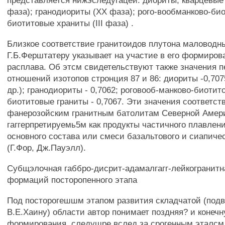
представляется нижэследугацей: диориты, кварцевые
фаза); гранодиориты (XX фаза); рого-вообманково-би
биотитовые храниты (III фаза) .
Близкое соответствие гранитоидов плутона маловодн
Г.Б.Ферштатеру указывает на участие в его формиров
расплава. Об этсм свидетельствуют также значения 
отношений изотопов стронция 87 и 86: диориты -0,70
др.); гранодиориты - 0,7062; роговооб-манково-биотит
биотитовые граниты - 0,7067. Эти значения соответс
фанерозойским гранитным батолитам Северной Америк
гаггерпретируемь5м как продукты частичного плавлен
основного состава или смеси базальтового и сиапиче
(Г.Фор, Дж.Пауэлл).
Субщэлочная габбро-дисрит-адамалгагг-лейкогранит
формаций посторопенного этапа
Под посторогешшм этапом развития складчатой (подв
В.Е.Хаину) области автор понимает поздняя? и конеч
формирования, следушре вслед за срогенным эталсм 