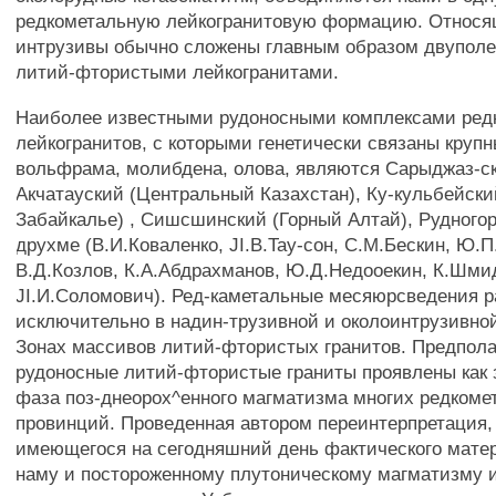
редкометальную лейкогранитовую формацию. Относя
интрузивы обычно сложены главным образом двупол
литий-фтористыми лейкогранитами.
Наиболее известными рудоносными комплексами ред
лейкогранитов, с которыми генетически связаны круп
вольфрама, молибдена, олова, являются Сарыджаз-ск
Акчатауский (Центральный Казахстан), Ку-кульбейски
Забайкалье) , Сишсшинский (Горный Алтай), Рудногор
друхме (В.И.Коваленко, JI.B.Tay-сон, С.М.Бескин, Ю.
В.Д.Козлов, К.А.Абдрахманов, Ю.Д.Недооекин, К.Шмид
JI.И.Соломович). Ред-каметальные месяюрсведения 
исключительно в надин-трузивной и околоинтрузивно
Зонах массивов литий-фтористых гранитов. Предполаг
рудоносные литий-фтористые граниты проявлены ка
фаза поз-днеорох^енного магматизма многих редкоме
провинций. Проведенная автором переинтерпретация,
имеющегося на сегодняшний день фактического матер
наму и постороженному плутоническому магматизму и