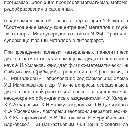
программе "Эволюция процессов магматизма, метам
рудообраэования в различных
геодиламическшс обстановка« территории Узбекистана
"Соотношение между концентрацией металлов и глуб
литосферы" Международного проекта N 354 "Промьш
суперконцентрации металлов в литосфере".
При проведении полевых, камеральных и аналитическ
диссертанту оказывали помощь кандидат геолого-мин
наук А.И.Усманов, кандидат физико-математически: на
Сайдыганиев (рубидий-стронциевая гео^фонология, с
Г.Г.Мзнгалиевым - определение редкоземельны; элеме
У.Д.Мамаразыков и др. Многие вопросы, освещзнные 
диссертационной работе, и основные защищаемые п
неоднократно обсуждались с академиками И.Х.Хамра
Х.А.Акбаровым, Х.Н.Баймухамедовым, Т.Н.Далимовы
Ф.А.Усмановым, докторами геолого-минералогических 
A.A.Кустарниковой, А.В.Покровским, К.У.Урунбаевым, 
Барковской, П.В.Панкратьевым, чьи ценные советы, з