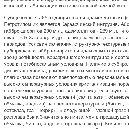
к полной стабилизации континентальной земной коры 
Субщелочные габбро-диоритовая и адамеллитовая ф
Петротипом их является Караарчинский интрузив. Аб
габбро-диоритов 290 м.л., адамэллитов - 289 м.л., что
шкале В.Б.Харланда и др. границе каменноугольного и
периодов. Условия залегания, структурно-текстурные
субшрлочных габбро-диоритов и адамзллитоз указыв
зро.цнропйшюслъ Караарчинсгсого интрузива и соотве
уровня потабиссальным условиям. Наличие в субнрз
диоритах оливина, ромбического и моноклинного пиро
плагиоклаза позволяют предположить о первоначальн
высокотемпературных условиях кристаллизации поро
парагенезисы уровня становления свидетельствуют о
высокотемпературных условий (салит, авгит, обыкнов
обманка, андезин) на среднетемпературныа (биотит, 
ортоклаз, гра-" нофир) . В следующэй - главной фазе
расплава была Значительно нииза, чем в предыдущэй
обманка, биотит, андезин, ортоклаз, кварц). Количест