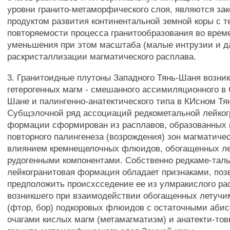
уровни гранито-метаморфического слоя, являются з
продуктом развития континентальной земной коры с 
повторяемости процесса гранитообразования во време
уменьшения при этом масштаба (малые интрузии и д
раскристаллизации магматического расплава.
3. Гранитоидные плутоны Западного Тянь-Шаня возни
гетерогенных магм - смешанного ассимиляционного в
Шане и палингенно-анатектического типа в КИсном Тя
Субщэлочной ряд ассоциаций редкометальной лейког
формации сформирован из расплавов, образованных 
повторного палингенеза (возрождения) зон магматичес
влиянием кремнещелочных флюидов, обогащенных л
рудогенными компонентами. Собственно редкаме-тал
лейкогранитовая формация обладает признаками, по
предположить происхсседение ее из улмракислого ра
возникшего при взаимодействии обогащенных летуч
(фтор, бор) подкоровых флюидов с остаточными аби
очагами кислых магм (метамагматизм) и анатекти-то