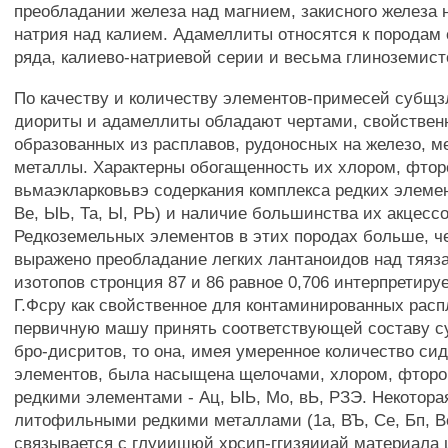
преобладании железа над магнием, закисного железа 
натрия над калием. Адамеллиты относятся к породам
ряда, калиево-натриевой серии и весьма глиноземист
По качеству и количеству элементов-примесей субщз
диориты и адамеллиты обладают чертами, свойствен
образованных из расплавов, рудоносных на железо, м
металлы. Характерны обогащенность их хлором, фтор
вьмаэкларковьвэ содеркания комплекса редких элемент
Ве, ЫЬ, Та, Ы, РЬ) и наличие большинства их акцесс
Редкоземельных элементов в этих породах больше, ч
выражено преобладание легких лантаноидов над тяяз
изотопов стронция 87 и 86 равное 0,706 интерпретиру
Г.Фсру как свойственное для контаминированных расп
первичную машу принять соответствующей составу с
бро-дисритов, то она, имея умеренное количество с
элементов, была насыщена щелочами, хлором, фтор
редкими элементами - Ац, ЫЬ, Мо, вЬ, РЗЭ. Некотора
литофильными редкими металлами (1а, ВЪ, Се, Бп, Ве
связывается с глуиишюй хрсип-ггизяииай материала 