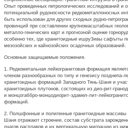
Опыт проведенных петрологических исследований и 
потенциальной рудоносности редкометаллоносных ин
быть использован для других сходных рудно-петрогр
провинций при составлении крупномасштабных геолог
металло-генических карт и прогнозной оценке горнору
особенно тех, где хранитоидные ишруЗивы сафъггы п
мезозойских и кайнозойских осадочных образований.
Основные защищаемые положения.
1. Редкометальная лейкогранитовая формация являет
членом разнообразных по типу и генезису позднепа-л
хранитоидных формаций Западного Тянь-Шаня и участ
хранитоидных плутонов, состоящих из дио-рит-грано
и монцогаббро-монцодиорит-здамел-лит-лейкогранит
формаций.
2. Полшфонные и полигенные гранитоидные массивы 
Шаня отражают строение, состав субстрата зарожден
очагов расплавов и их вертикальную миграцию из ниж