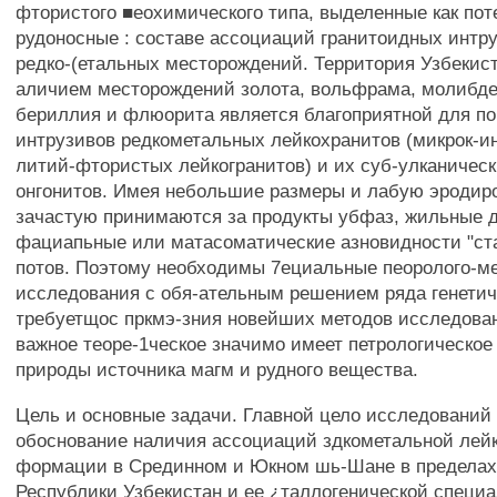
фтористого ■еохимического типа, выделенные как по
рудоносные : составе ассоциаций гранитоидных интр
редко-(етальных месторождений. Территория Узбекист
аличием месторождений золота, вольфрама, молибден
бериллия и флюорита является благоприятной для по
интрузивов редкометальных лейкохранитов (микрок-и
литий-фтористых лейкогранитов) и их суб-улканическ
онгонитов. Имея небольшие размеры и лабую эродиро
зачастую принимаются за продукты убфаз, жильные 
фациапьные или матасоматические азновидности "ста
потов. Поэтому необходимы 7ециальные пеоролого-ме
исследования с обя-ательным решением ряда генетич
требуетщос пркмэ-зния новейших методов исследова
важное теоре-1ческое значимо имеет петрологическое
природы источника магм и рудного вещества.
Цель и основные задачи. Главной цело исследований
обоснование наличия ассоциаций здкометальной лей
формации в Срединном и Юкном шь-Шане в пределах
Республики Узбекистан и ее ¿таллогенической специ