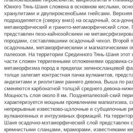
Юкного Тянь-Шаня сложена в основном кислыми, осн
хранулитами и двупироксеноЕыми гнейсами. Верхняя
подразделяется (сверху вниз) на осадочный, оса-дочн
метаморфический и гранито-метаморфический слои.
представлен пезо-кайнозойскими не метамсрфизиро
породами, составлявшими осадочный чехол. Второй 
осадочными, метаморфическими и магматическими о
палеозоя. На территории Срединного Тянь-Шаня этот 
части сложен терригенными отложениями ордовика-с
метаморфизма пород в пределах зеленосланцевой фа
толще залегает контрастная пачка вулканитов, предст
андезитами и риолитами раннего девона. Выша по ра
сменяются карбонатной толщэй среднего девона-нижн
Мощность слоя около 8 км. Позднепалеозой-ский пер
характеризуется мощным проявлением магматизма, 
непрерывные известково-щэлочные и субщелочные р
вулканогенных и интрузивных формаций. На территор
Шаня осадочно-мэтаморфический слой представлен 
кремнистыми сланцами, мраморами, известняками ке