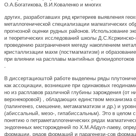
О.А.Богатикова, В.И.Коваленко и многих
других, разработавших ряд критериев выявления гео
металлогенической специализации магматических об
прогнозной оценки рудных районов. Использование э
и теоретических исследований школы Д.С.Ксржинско-
проведению разграничения мегеду накоплением метал
кристаллизации махм (постмагматизм) и образовани
при влиянии на расплавы мантийных флюидопотоков
.
В диссертациоштой работе выделены ряды плутониче
как ассоциации, возникшие при одинаковых геодинам
но из расплавов различной глубины зарождения (от н
верхнекоровой) , обладающих единством механизма 
(палингенез, смешение, метамагматизм и др.) и уров
(абиссальный, мезо-, гипабиссальньм). Это в целом с
понятию о петраметаллогенических рядах магматичес
эндогенных месторождений по Х.М.Абдул-лаеву, опр
формации, рядов формаций и парагенези-сов формац