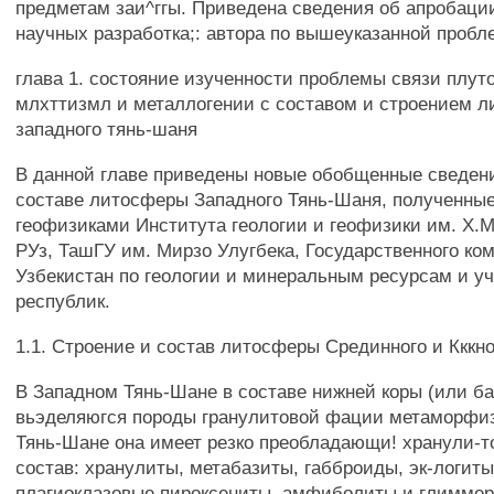
предметам заи^ггы. Приведена сведения об апробаци
научных разработка;: автора по вышеуказанной пробл
глава 1. состояние изученности проблемы связи плут
млхттизмл и металлогении с составом и строением л
западного тянь-шаня
В данной главе приведены новые обобщенные сведени
составе литосферы Западного Тянь-Шаня, полученны
геофизиками Института геологии и геофизики им. Х.
РУз, ТашГУ им. Мирзо Улугбека, Государственного ко
Узбекистан по геологии и минеральным ресурсам и у
республик.
1.1. Строение и состав литосферы Срединного и Кккн
В Западном Тянь-Шане в составе нижней коры (или ба
вьэделяюгся породы гранулитовой фации метаморфи
Тянь-Шане она имеет резко преобладающи! хранули-т
состав: хранулиты, метабазиты, габброиды, эк-логиты
плагиоклазовые пироксениты, амфиболиты и глиммер