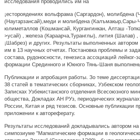
исследования проводились им на
¡естороядениях вольфрама (Саргардон), молибдена (Ч
(Наугарзансай),меди и молибдена (Калъмакыр,Сары-Ч
юлиметаллов (Кошмансай, Кургангинкан, Алташ -Топка
>усай) , железа (Караарча,Туранглы), лития (Шалав) 
¡Шабрез) и других. Результаты выполненных автором 
им в 13 научных отчетах. Постановка проблемы и зада
состава, рудоносности, генезиса ассоциаций лейког-
формации Срединного и Юкного Тянь-Шаня выполнены
Публикации и апробация работы. Зо теме диссертаци
38 статей в тематических сборниках, Узбекском геоло
Записках Узбекистанского отделения Всесоюзного мин
общества, Докладах АН РУз, периодических журналах
России, Китая и ряд тезисов. Основные публикации п
приложении к автореферату.
Результаты исследований докладывались автором н
симпозиуме "Магматические формации в геологическ