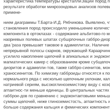
характеристика температуры кристаллиЭации пород п
результате обработки микрозондовых анализов полев
примене-
нием диаграммы Т.Барта-И.Д. Рябчикова. Выявлено, ч
становления пород происходило уменьшение количес
компонента в ортоклазах - содержание альбитово-го м
наориевых полевых шпатах субшрлочных габбро-диор
два 'раза превышает таковое в адамеллитах. Наличие
непрерывной полосы скарнов, окружающей Караарчинс
усилило накопление щелочей в апикальных и эндокон
магматических камер с образованием кроме субщелоч
диоритов и адамелли-тов, также габбро-сиенитов, мо
храносиенитов. По химизму габброиды относятся к п
нормального ряда с несколько щелочным уклонам, ка
натриевой сериям, высокоглиноземистому виду с ко
агпаитнос-ти меньше единицы. В центральных частях
габброи-дов по сравнению с эндоконтактовыми меньш
суммы щелочей, ниже глиноземистость, агпаитность 
больше содержания кальция и фемических компонент