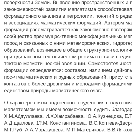
поверхности Земли. Выявлению пространственных и 
закономерностей развития магматизма способствова
фсрмационного анализа в петрологии, понятий о ряда
и ассоциациях магматических формаций. Автором ма
формация рассматривается как Закономерно повторя
сообщество преимущзс-твенно монофациальнных ма
пород и связанных с ними метаморфических, гидрот
образований, возникшее в общие структурно-геологич
при одинаковом тектоническом режима в связи с еди
тектоно-магмати-ческой эволюции. Самостоятельност
формации определяется: составом, наличием дайкопы
пос-•гмагматических и рудных образований, присутст
контактов с более древними и молодыми формациями
единством природы магматического очага.
О характере связи эндогенного оруденения с плутони
магматизмом мы имеем возможность судить благода
X.М.Абдуллаева, И.Х.Хамрабаева, Ю.А.Кузнецова, Е.
А.Д.щаглова, 1?.М. Константинова,. В.С.Коптева-Двср
М.Г.Руб, А.А.Мэракушева, М.П.Материкова, В.В.Ля-хов