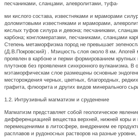
песчаниками, сланцами, алевролитами, туфа-
ми кислого состава, известняками и мраморами силур
доломитовыми известняками и мраморами, алевроли
кислых туфов силура и девона; песчаниками, сланца
карбона; конгломератами, песчаниками, сланцами кар
Степень метаморфизма пород не превышает зеленос
(Д.В.Покровский) . Мзицюсть слоя около 8 км. Апоге
проявлен в карбоне и перми формированием крупных
плутонов без проявления синхронного вулканизма. В 
мэтаморфическам слое размещены основные эндоген
месторождения черных, цветных, благородных, редких
графита, флюорита и других видов минерального сьр
1.2. Интрузивный магматизм и сруденение
Магматизм представляет собой геологическое явление
дифференциацией вещества верхней, нижней коры и 
перемещениями в литосфере, внедрением ее продукт
расплавов и рудоносных растворов на разные уровни,