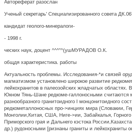
Автореферат разослан
Ученый секретарь' Специализированного совета ДК.067
кандидат геолого-минералоги-
- 1998 г.
ческих наук, доцент ^^^"^(ушМУРАДОВ О.К.
общдя характеристика. работы
Актуальность проблемы. Исследования-*и связей ору
магматизмом установлено широкое развитие редкоме
лейкохранитов в палеозойских жладчатых областях. 
Юкном Тянь-Шане редкоме-галлоносными считаются 
разнообразного гранитоидного I монцонитоидного сост
редкометаллоносных про->инциях мира (Словакии, Ге
Монголии,Китая, США, Ниге->ии, Забайкалья, Горного
Приморского грая и Дальнего кэстока России,Казахст
др.) рудоносными [ризнаны граниты и лейкохраниты о