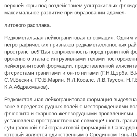
верхней коры под воздействием ультракислых флкидо
максимальное развитие при образовании адамел-
литового расплава.
Редкометальаая лейкогранитовая ф ормация. Одним 
петрографических признаков редкаметаллоносных рай
пространстве!П1ая сопряженность пород гранитной 
орогенного этапа с интрузивными телами посторожен
лейкогранитовой формации, представленной аляскита
фтсристами гранитами и он-то нитами (Г.Н.Щэрба, В.
С.М.Бескин, ГО.Б.Марин, Я.Л.Косалс, Л.В.Таусон, Н.Г.
К.А.Абдрахманов).
Редкометальная лейкогранитовая формация выделена 
зоне в пределах рудных полей с месторождениями в
флюорита и скарново-железорудными проявлениями.
установлена пространственная совмеще! шость грани
субщэлочной лейкогранитовой формаций в Саргардон
который является единственным в Срединном Тянь-Ш