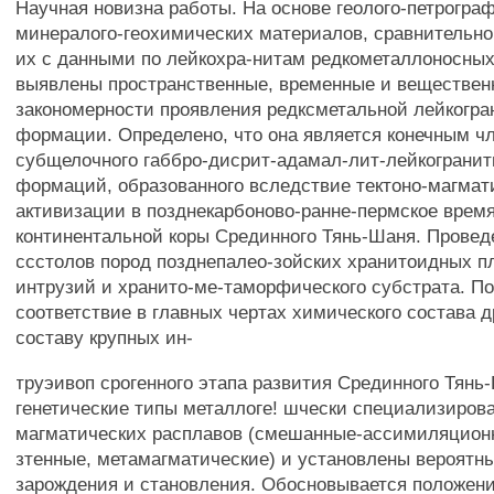
Научная новизна работы. На основе геолого-петрогра
минералого-геохимических материалов, сравнительно
их с данными по лейкохра-нитам редкометаллоносны
выявлены пространственные, временные и веществе
закономерности проявления редксметальной лейкогра
формации. Определено, что она является конечным ч
субщелочного габбро-дисрит-адамал-лит-лейкогранит
формаций, образованного вследствие тектоно-магмат
активизации в позднекарбоново-ранне-пермское время
континентальной коры Срединного Тянь-Шаня. Провед
ссстолов пород позднепалео-зойских хранитоидных п
интрузий и хранито-ме-таморфического субстрата. По
соответствие в главных чертах химического состава 
составу крупных ин-
труэивоп срогенного этапа развития Срединного Тян
генетические типы металлоге! шчески специализиров
магматических расплавов (смешанные-ассимиляцион
зтенные, метамагматические) и установлены вероятн
зарождения и становления. Обосновывается положени