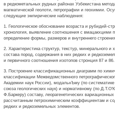
в редкометальных рудных районах Узбекистана мето
магматической геолоти, петрографии и геохимии. Ос
следукщие эмпирические наблюдения:
1. Геологическое обоснование возраста и рубидий-ст
хронология, выявление соотношения с вмацакхцими 
определение формы, размеров и внутреннего строени
2. Характеристика структур, текстур, минерального и 
состава пород, содержания в них редких и редкоземе
и первичного соотношения изотопов стронция 87 и 86.
3. Построение классификационных диаграмм по химич
классификации Межведомственного петрографическог
Академии наук России), модальнЪму (по систематик
союза геологических наук) и нормативному (по Д.Т.О'
Ф.Баркеру) составу, леорагенетических вариационных
рассчитанным петрохимическим коэффициентам и с
редких и редкоземельных элементов.