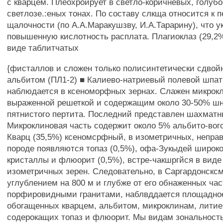
с кварцем. Плеохроирует в светло-коричневых, голубо
светлозе.:еных тонах. По составу слкща относится к п
щалочности (по А.А.Маракушзву, И.А.Тарарину), что у
повышенную кислотность расплата. Плагиоклаз (29,2%
виде таблитчатых
{фисталлов и сложен только полисинтетически сдво
альбитом (ПЛ1-2) ■ Калиево-натриевый полевой шпат
наблюдается в ксеноморфных зернах. Слажен микрок
выраженной решеткой и содержащим около 30-50% шн
пятнистого пертита. Последний представлен шахмат
Микроклиновая часть содержит около 5% альбито-вого
Кварц (35,5%) ксеномсрфный, в изометричных, непра
породе появляются топаз (0,5%), офа-Зукыдей широк
кристаллы и флюорит (0,5%), встре-чакшргйся в виде
изометричных зерен. Следовательно, в Саргардонсксм
углублением на 800 м и глубже от его обнаженных ча
порфировидными гранитами, наблвддается площадное
обогащенных кварцем, альбитом, микроклинам, лити
содерокащих топаз и флюорит. Мы видам зональность