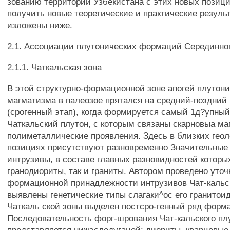
зованию территории Узбекистана с этих новых позиц
получить новые теоретические и практические резуль
изложены ниже.
2.1. Ассоциации плутонических формаций Серединно
2.1.1. Чаткальская зона
В этой структурно-формационной зоне апогей плутони
магматизма в палеозое прятался на средний-поздний
(срогенный этап), когда формируется самый 1д?упный
Чаткальский плутон, с которым связаны скарновыа ма
полиметаллические проявления. Здесь в близких геол
позициях присутствуют разновременно Значительные
интрузивы, в составе главных разновидностей которы
гранодиориты, так и граниты. Автором проведено уто
формационной принадлежности интрузивов Чат-кальск
выявлены генетические типы слагаки^ос его гранитои
Чаткаль ской зоны выделен постсро-генный ряд форм
Последовательность форг-шрования Чат-кальского пл