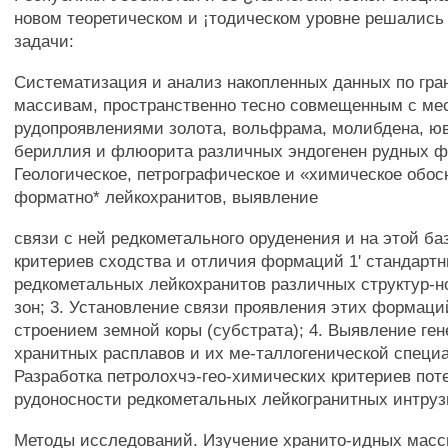
новом теоретическом и ¡тодическом уровне решалис
задачи:
Систематизация и анализ накопленных данных по гра
массивам, пространственно тесно совмещенным с м
рудопроявлениями золота, вольфрама, молибдена, юва
бериллия и флюорита различных эндогенен рудных ф
Геологическое, петрографическое и «химическое обос
форматно* лейкохранитов, выявление
связи с ней редкометального оруденения и на этой ба
критериев сходства и отличия формаций 1' стандартны
редкометальных лейкохранитов различных структур-
зон; 3. Установление связи проявления этих формаци
строением земной коры (субстрата); 4. Выявление ген
хранитных расплавов и их ме-таллогенической специа
Разработка петролохчэ-гео-химических критериев по
рудоносности редкометальных лейкогранитных интруз
Методы исследований. Изучение хранито-идных масс