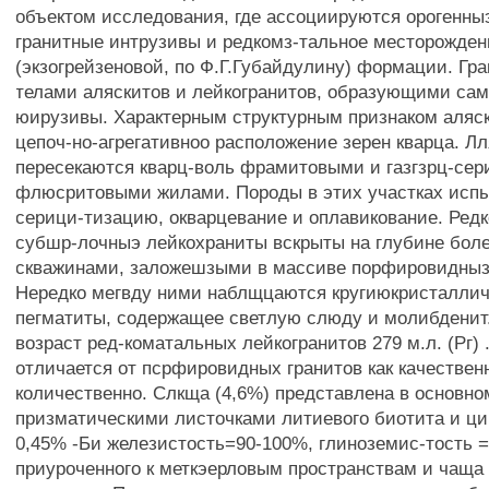
объектом исследования, где ассоциируются орогенны
гранитные интрузивы и редкомз-тальное месторожден
(экзогрейзеновой, по Ф.Г.Губайдулину) формации. Гр
телами аляскитов и лейкогранитов, образующими са
юирузивы. Характерным структурным признаком аляск
цепоч-но-агрегативноо расположение зерен кварца. Л
пересекаются кварц-воль фрамитовыми и газгзрц-сер
флюсритовыми жилами. Породы в этих участках испы
серици-тизацию, окварцевание и оплавикование. Ред
субшр-лочныэ лейкохраниты вскрыты на глубине боле
скважинами, заложешзыми в массиве порфировиднызс
Нередко мегвду ними наблщцаются кругиюкристалли
пегматиты, содержащее светлую слюду и молибдени
возраст ред-коматальных лейкогранитов 279 м.л. (Рг) 
отличается от псрфировидных гранитов как качественн
количественно. Слкща (4,6%) представлена в основно
призматическими листочками литиевого биотита и ци
0,45% -Би железистость=90-100%, глиноземис-тость =
приуроченного к меткэерловым пространствам и чаща