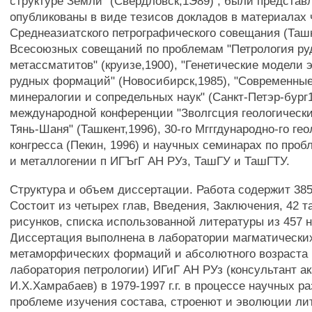
структуре Земли" (Свердловск,1Э89) , были представ
опубликованы в виде тезисов докладов в материалах 
Среднеазиатского петрографического совещания (Ташке
Всесоюзных совещаний по проблемам "Петрология р
метассматитов" (круизе,1900), "Генетические модели 
рудных формаций" (Новосибирск,1985), "Современны
минералогии и сопредельных наук" (Санкт-Петэр-бург1
международной конференции "Зволгсция геологическ
Тянь-Шаня" (Ташкент,1996), 30-го Мгггдународно-го гео
конгресса (Пекин, 1996) и научных семинарах по про
и металлогении п ИГЪгГ АН РУз, ТашГУ и ТашГТУ.
Структура и объем диссертации. Работа содержит 385
Состоит из четырех глав, Введения, Заключения, 42 т
рисунков, списка использованной литературы из 457 
Диссертация выполнена в лаборатории магматически
метаморфических формаций и абсолютного возраста 
лаборатория петрологии) ИГиГ АН РУз (консультант а
И.X.Хамрабаев) в 1979-1997 г.г. в процессе научных р
проблеме изучения состава, строенют и эволюции л