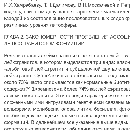
И.Х.Хамрабаеву, Т.Н.Далимову, В.Н.Москалевой и Пе
кодексу, при этом допускается зарождение магматичес
кааедой из составляющие последовательных рядов 
различных уровнях литосферы.
ГЛАВА 2. ЗАКОНОМЕРНОСТИ ПРОЯВЛЕНИЯ АССОЦ
ЛЕШСОГРАНИТОЗОЙ ФОНУИЦИИ
Редксматальныз лейкограниты относятся к семейств
лейкогранитсв, в котором выделяются три вида: аляс-
-альбитовый лейксграггит и субщалочной двупале-в
лейкогранит. Субш?алочные лейкограниты с содержа
около 73% часто списываются как нормальные биотит
содержат?^ 1<ремнезема более 74% как лейкократовь
аляскитовма граниты. Эти породы характеризуются те
сложенными ими интрузивами генетически связаны 
вольфрама, молибдена, олова, лития, бериллия, флю
ниобия и других редких элементов кварцево-жипьной 
формаций. В дальнейшем все указанные выше виды, 
околсрудныэ кетассматитм, объединяются нами в одн