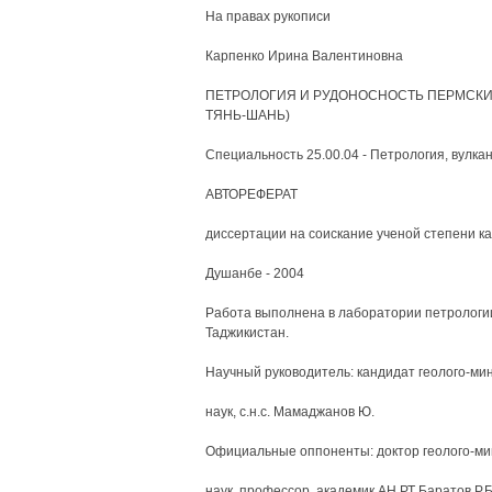
На правах рукописи
Карпенко Ирина Валентиновна
ПЕТРОЛОГИЯ И РУДОНОСНОСТЬ ПЕРМСКИ
ТЯНЬ-ШАНЬ)
Специальность 25.00.04 - Петрология, вулка
АВТОРЕФЕРАТ
диссертации на соискание ученой степени к
Душанбе - 2004
Работа выполнена в лаборатории петрологии
Таджикистан.
Научный руководитель: кандидат геолого-ми
наук, с.н.с. Мамаджанов Ю.
Официальные оппоненты: доктор геолого-ми
наук, профессор, академик АН РТ Баратов Р.Б