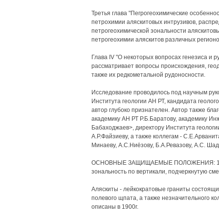
Третья глава "Пегрогеохимические особенно
петрохимии аляскитовых интрузивов, распре
петрогеохимической зональности аляскитовы
петрогеохимии аляскитов различных регионо
Глава IV "О некоторых вопросах генезиса и 
рассматривает вопросы происхождения, геод
также их редкометальной рудоносности.
Исследование проводилось под научным рук
Института геологии АН РТ, кандидата геоло
автор глубоко признателен. Автор также бла
академику АН РТ Р.Б.Баратову, академику И
Бабаходжаев>, директору Института геологи
А.Р.Файзиеву, а также коллегам - С.Е.Арванита
Минаеву, А.С.Ниёзову, Б.А.Ревазову, A.C. Ша
ОСНОВНЫЕ ЗАЩИЩАЕМЫЕ ПОЛОЖЕНИЯ: 1. Ал
зональность по вертикали, подчеркнутую см
Аляскиты - лейкократовые граниты состоящие
полевого щпата, а также незначительного ко
описаны в 1900г.