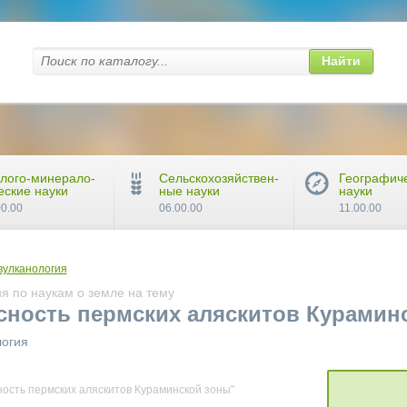
Найти
лого-минерало-
Сельскохозяйствен-
Географич
еские науки
ные науки
науки
00.00
06.00.00
11.00.00
вулканология
я по наукам о земле на тему
сность пермских аляскитов Курамин
логия
ность пермских аляскитов Кураминской зоны"