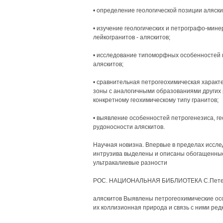
• определение геологической позиции аляски
• изучение геологических и петрографо-мин
лейкогранитов - аляскитов;
• исследование типоморфных особенностей 
аляскитов;
• сравнительная петрогеохимическая характ
зоны с аналогичными образованиями других 
конкретному геохимическому типу гранитов;
• выявление особенностей петрогенезиса, г
рудоносности аляскитов.
Научная новизна. Впервые в пределах иссле
интрузива выделены и описаны обогащенные 
ультракалиевые разности
РОС. НАЦИОНАЛЬНАЯ БИБЛИОТЕКА С.Петерб
аляскитов Выявлены петрогеохимические ос
их коллизионная природа и связь с ними редк