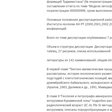
формаций Таджикистана" (№ георегистрации 
составлении отчета по теме "Модели литосф
госрегистрации 000000996, сроки выполнени
Основные положения диссертационной рабо
Института геологии АН РТ (2000,2001,2002,200
конференций.
Всего по теме диссертации опубликовано 7 р
Объем и структура диссертации. Диссертация
таблиц, 27 рисунков, списка использованной
литературы из 142 наименований, общим об
В первой главе "Тектоно-магматические проц
рассмотрены: история геологического развит
подстадий с плитотектонических позиций; м
докембрийского-байкальского, каледонского и
(Арапов.,1983; Далимов и др., 1991; Мамаджан
В главе II "Геология и петрографо-минерало
интрузивов Кураминской зоны" подробно рас
радиологический возраст (IC-Ar, Rb-Sr мето
интрузивов, описаны породообразующие и а