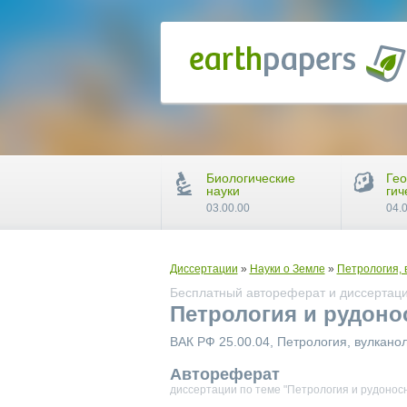
Биологические
Гео
науки
гич
03.00.00
04.
Диссертации
»
Науки о Земле
»
Петрология, 
Бесплатный автореферат и диссертаци
Петрология и рудоно
ВАК РФ 25.00.04, Петрология, вулкано
Автореферат
диссертации по теме "Петрология и рудонос