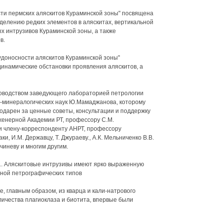
сти пермских аляскитов Кураминской зоны" посвящена
делению редких элементов в аляскитах, вертикальной
х интрузивов Кураминской зоны, а также
в.
рудоносности аляскитов Кураминской зоны"
инамические обстановки проявления аляскитов, а
оводством заведующего лабораторией петрологии
го-минералогических наук Ю.Мамаджанова, которому
годарен за ценные советы, консультации и поддержку
нженерной Академии РТ, профессору С.М.
и члену-корреспонденту АНРТ, профессору
ки, И.М. Державцу, Т. Джураеву., А.К. Мельниченко В.В.
дчиневу и многим другим.
яскитовые интрузивы имеют ярко выраженную
еной петрографических типов
, главным образом, из кварца и кали-натрового
личества плагиоклаза и биотита, впервые были