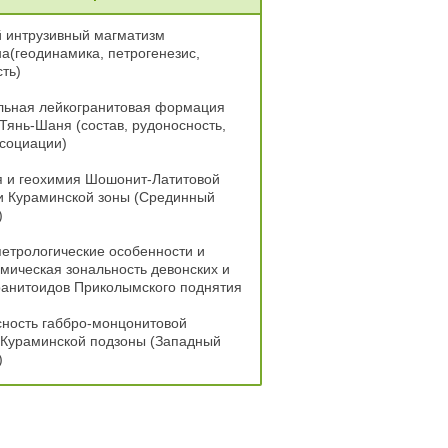
й интрузивный магматизм
а(геодинамика, петрогенезис,
ть)
льная лейкогранитовая формация
Тянь-Шаня (состав, рудоносность,
ссоциации)
я и геохимия Шошонит-Латитовой
и Кураминской зоны (Срединный
)
петрологические особенности и
мическая зональность девонских и
ранитоидов Приколымского поднятия
сность габбро-монцонитовой
Кураминской подзоны (Западный
)