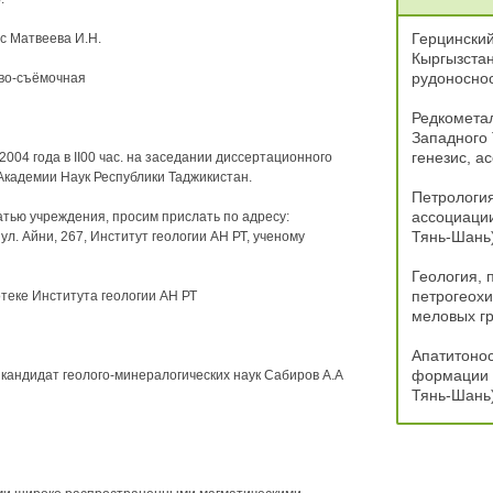
Герцински
.с Матвеева И.Н.
Кыргызстан
рудоноснос
ово-съёмочная
Редкомета
Западного 
генезис, а
004 года в II00 час. на заседании диссертационного
 Академии Наук Республики Таджикистан.
Петрологи
ассоциаци
атью учреждения, просим прислать по адресу:
Тянь-Шань
ул. Айни, 267, Институт геологии АН РТ, ученому
Геология, 
петрогеохи
теке Института геологии АН РТ
меловых г
Апатитоно
формации 
 кандидат геолого-минералогических наук Сабиров А.А
Тянь-Шань