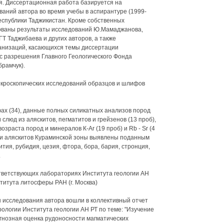
я. Диссертационная работа базируется на
аний автора во время учебы в аспирантуре (1999-
Республики Таджикистан. Кроме собственных
зованы результаты исследований Ю.Мамаджанова,
Т Таджибаева и других авторов, а также
ганизаций, касающихся темы диссертации
с разрешения Главного Геологического Фонда
рамчук).
икроскопических исследований образцов и шлифов
ах (34), данные полных силикатных анализов пород
 слюд из аляскитов, пегматитов и грейзенов (13 проб),
раста пород и минералов К-Ar (19 проб) и Rb - Sr (4
и аляскитов Кураминской зоны выявлены поданным
ия, рубидия, цезия, фтора, бора, бария, стронция,
.
тветствующих лабораториях Института геологии АН
титута литосферы РАН (г. Москва)
 исследования автора вошли в коллективный отчет
логии Института геологии АН РТ по теме: "Изучение
огнозная оценка рудоносности магматических