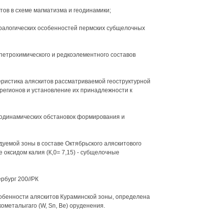
тов в схеме магматизма и геодинамики;
ералогических особенностей пермских субщелочных
петрохимического и редкоэлементного составов
еристика аляскитов рассматриваемой геоструктурной
регионов и установление их принадлежности к
еодинамических обстановок формирования и
дуемой зоны в составе Октябрьского аляскитового
оксидом калия (К,0= 7,15) - субщелочные
ург 200//РК
обенности аляскитов Кураминской зоны, определена
ометалыгаго (W, Sn, Ве) оруденения.