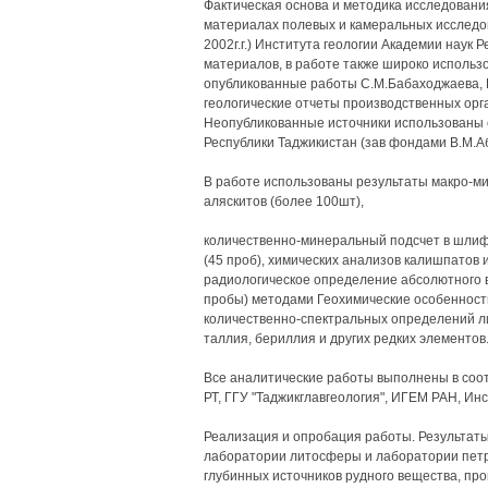
Фактическая основа и методика исследовани
материалах полевых и камеральных исследов
2002г.г.) Института геологии Академии наук 
материалов, в работе также широко исполь
опубликованные работы С.М.Бабаходжаева, Г
геологические отчеты производственных ор
Неопубликованные источники использованы 
Республики Таджикистан (зав фондами В.М.Аб
В работе использованы результаты макро-м
аляскитов (более 100шт),
количественно-минеральный подсчет в шлиф
(45 проб), химических анализов калишпатов и
радиологическое определение абсолютного воз
пробы) методами Геохимические особенност
количественно-спектральных определений лит
таллия, бериллия и других редких элементов
Все аналитические работы выполнены в соо
РТ, ГГУ "Таджикглавгеология", ИГЕМ РАН, Инс
Реализация и опробация работы. Результаты
лаборатории литосферы и лаборатории петро
глубинных источников рудного вещества, пр