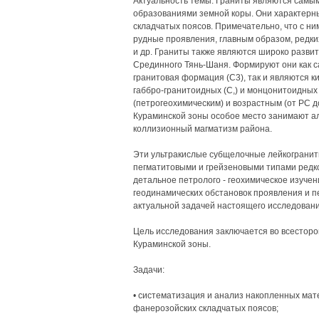
Актуальность темы: Граниты являются самы
образованиями земной коры. Они характерны 
складчатых поясов. Примечательно, что с н
рудные проявления, главным образом, редки
и др. Граниты также являются широко разв
Срединного Тянь-Шаня. Формируют они как 
гранитовая формация (С3), так и являются
габбро-гранитоидных (С,) и монцонитоидных 
(петрогеохимическим) и возрастным (от РС д
Кураминской зоны особое место занимают 
коллизионный магматизм района.
Эти ультракислые субщелочные лейкограни
пегматитовыми и грейзеновыми типами редком
детальное петролого - геохимическое изучен
геодинамических обстановок проявления и 
актуальной задачей настоящего исследовани
Цель исследования заключается во всесторо
Кураминской зоны.
Задачи:
• систематизация и анализ накопленных мате
фанерозойских складчатых поясов;