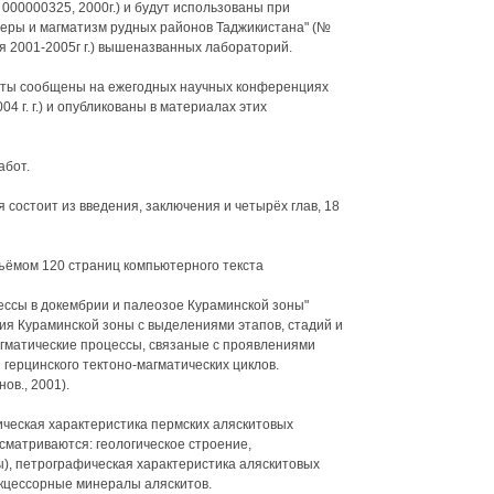
000000325, 2000г.) и будут использованы при
еры и магматизм рудных районов Таджикистана" (№
я 2001-2005г г.) вышеназванных лабораторий.
ты сообщены на ежегодных научных конференциях
4 г. г.) и опубликованы в материалах этих
абот.
 состоит из введения, заключения и четырёх глав, 18
ъёмом 120 страниц компьютерного текста
ессы в докембрии и палеозое Кураминской зоны"
ия Кураминской зоны с выделениями этапов, стадий и
агматические процессы, связаные с проявлениями
 герцинского тектоно-магматических циклов.
ов., 2001).
гическая характеристика пермских аляскитовых
сматриваются: геологическое строение,
ды), петрографическая характеристика аляскитовых
кцессорные минералы аляскитов.