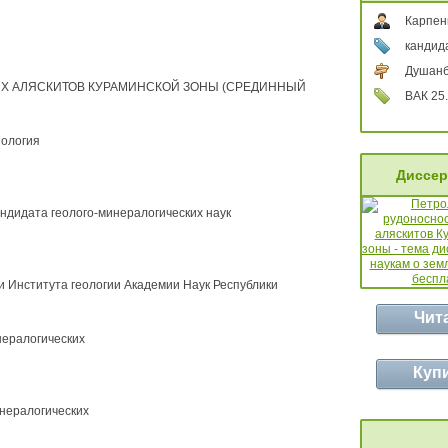
Карпен
кандид
Душанб
Х АЛЯСКИТОВ КУРАМИНСКОЙ ЗОНЫ (СРЕДИННЫЙ
ВАК 25.
нология
Диссер
андидата геолого-минералогических наук
 Института геологии Академии Наук Республики
Чит
нералогических
Куп
нералогических
.